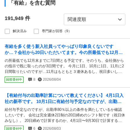
「有給」を含む質問
191,949
件
解決済み
専門家が回答（9）
有給を多く使う新入社員ってやっぱり印象良くないです
か…？会社から20日いただいてます。今の所最低でも12月末
までに7日間とる予定です。そのうち、会社側から...
の所最低でも12月末までに7日間とる予定です。そのうち、会社側から
の指示で既に取ったのが3日間です。 今月に1日、10月に1日、11月に2
日間取りたいのですが…11月はもともと３連休あるし、祝日多いしな
ぁと思いつつ、とっていいか不安になっています。贅沢言っていいな
8
2026/08/04
回答受付中
ら、シルバーウィークにも2日間取りたいし…12月も1日だけ使いたい
んです…。 正直、役に立たない無能な新入社員だと自覚しています。
仕事もできないくせに有給沢山使うのかと、思われないか本当に不安で
【有給付与の出勤率計算について教えてください】 4月1日入
す。同期や同世代の先輩もおらず、いちばん近くても10歳ほど離れて
社の新卒です。 10月1日に有給付与予定なのですが、出勤率8
います。 助けてくださいい…。
0％以上の条件を満たしているか確認したいです。
給付与予定なのですが、出勤率80％以上の条件を満たしているか確認
したいです。 会社は完全週休2日制の20日締めのシフト制です（祝日休
みなし）。 20日締めで計算するのか、4月1日〜9月30日で計算するの
か、または4月1日〜9月20日のどれになるのか気になっています。 現在
6
2026/08/03
回答受付中