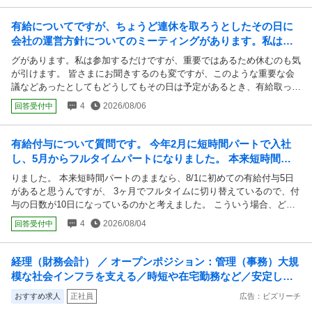
有給についてですが、ちょうど連休を取ろうとしたその日に
会社の運営方針についてのミーティングがあります。私は参
加するだけですが、重要ではあるため休むのも気が引けま
グがあります。私は参加するだけですが、重要ではあるため休むのも気
す。
が引けます。 皆さまにお聞きするのも変ですが、このような重要な会
議などあったとしてもどうしてもその日は予定があるとき、有給取った
りしてますか？
4
2026/08/06
回答受付中
有給付与について質問です。 今年2月に短時間パートで入社
し、5月からフルタイムパートになりました。 本来短時間パ
ートのままなら、8/1に初めての有給付与5日があると思うん
りました。 本来短時間パートのままなら、8/1に初めての有給付与5日
ですが、
があると思うんですが、 3ヶ月でフルタイムに切り替えているので、付
与の日数が10日になっているのかと考えました。 こういう場合、どう
なるのでしょうか？
4
2026/08/04
回答受付中
経理（財務会計） ／ オープンポジション：管理（事務）大規
模な社会インフラを支える／時短や在宅勤務など／安定して
働き続けるための制度多数
おすすめ求人
正社員
広告：ビズリーチ