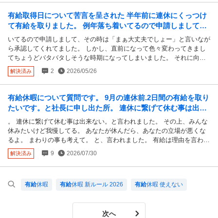
有給取得日について苦言を呈された 半年前に連休にくっつけ
て有給を取りました。 例年落ち着いてるので申請しまして、
その時は「まぁ大丈夫でしょー」と言いながら承認してくれ
いてるので申請しまして、その時は「まぁ大丈夫でしょー」と言いなが
てました。
ら承認してくれてました。 しかし、直前になって色々変わってきまし
てちょうどバタバタしそうな時期になってしまいました。 それに向け
て上司にいざとなった時の現場の指揮をお願いしたところ、「苦言を呈
2
2026/05/26
解決済み
するんだけど、こうなる時に休むっていうのはちょっとね。あなたは現
場リーダーなんだから」と手のひらを返されました。 事態が変わった
のが1ヶ月前で、その時点でとっくに航空券を取っていたので今さら取
有給休暇について質問です。 9月の連休前.2日間の有給を取り
り消すつもりはさらさらないのですが、今後もこういう風に言われるの
たいです。と社長に申し出た所。 連休に繋げて休む事は出来
でしょうか？ 私は現場リーダーですが、私が不在のときはその上司が
ない。と言われました。 その上、...
。 連休に繋げて休む事は出来ない。と言われました。 その上、みんな
見るのが普通と思っていましたが違いますか？
休みたいけど我慢してる。 あなたが休んだら、あなたの立場が悪くな
るよ。 まわりの事も考えて。 と、言われました。 有給は理由を言わな
くても、休めるという認識でしたが、 社長のこの対応は普通なのでし
9
2026/07/30
解決済み
ょうか？ 私には、脅しに感じました。 それだけでは無く、 普段からパ
ワハラが酷く、理不尽な目にあっています。 この件も含め労働基準監
督署に相談に行こうと思っています。
有給
休暇
有給
休暇 新ルール 2026
有給
休暇 使えない
次へ