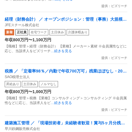
提供：ビズリーチ
経理（財務会計） ／ オープンポジション：管理（事務）大規模な
JFEスチール株式会社
社会インフラを支える／時短や在宅勤務など／安定して働き続け
新着
正社員
在宅ワーク
土日休み
介護休暇あり
るための制度多数
年収800万円〜1,100万円
【職種】管理＞経理（財務会計） 【業種】メーカー＞素材 ※会員属性などに
応じ、当該求人をビズリーチ
…続きを見る
提供：ビズリーチ
税務 ／ 「定着率98％／内勤で年収700万可」残業ほぼなし・200
SAO税理士法人
項目の評価制度で“自身の頑張り”がクリアに評価される会計内勤
昇給あり
土日休み
ノルマなし
スタッフ
年収800万円〜1,000万円
【職種】管理＞税務 【業種】コンサルティング＞コンサルティング ※会員属
性などに応じ、当該求人をビ
…続きを見る
提供：ビズリーチ
建築施工管理 ／ 「現場技術者」未経験者歓迎！賞与5ヶ月分残業2
早川鉄鋼販売株式会社
0時間未満社宅制度あり〜利益は最大限社員に還元します〜