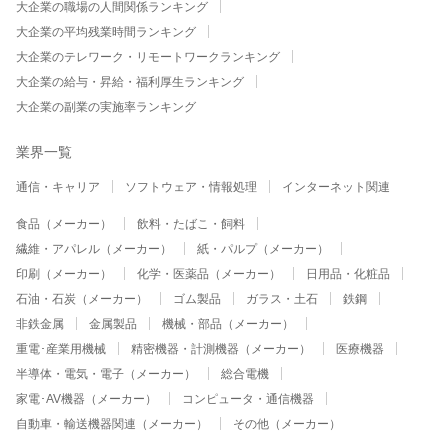
大企業の職場の人間関係ランキング
大企業の平均残業時間ランキング
大企業のテレワーク・リモートワークランキング
大企業の給与・昇給・福利厚生ランキング
大企業の副業の実施率ランキング
業界一覧
通信・キャリア
ソフトウェア・情報処理
インターネット関連
食品（メーカー）
飲料・たばこ・飼料
繊維・アパレル（メーカー）
紙・パルプ（メーカー）
印刷（メーカー）
化学・医薬品（メーカー）
日用品・化粧品
石油・石炭（メーカー）
ゴム製品
ガラス・土石
鉄鋼
非鉄金属
金属製品
機械・部品（メーカー）
重電･産業用機械
精密機器・計測機器（メーカー）
医療機器
半導体・電気・電子（メーカー）
総合電機
家電･AV機器（メーカー）
コンピュータ・通信機器
自動車・輸送機器関連（メーカー）
その他（メーカー）