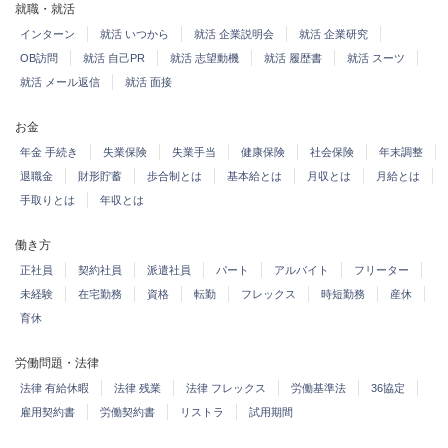
就職・就活
インターン
就活 いつから
就活 企業説明会
就活 企業研究
OB訪問
就活 自己PR
就活 志望動機
就活 履歴書
就活 スーツ
就活 メール返信
就活 面接
お金
年金 手続き
失業保険
失業手当
健康保険
社会保険
年末調整
退職金
財形貯蓄
歩合制とは
基本給とは
月収とは
月給とは
手取りとは
年収とは
働き方
正社員
契約社員
派遣社員
パート
アルバイト
フリーター
未経験
在宅勤務
資格
転勤
フレックス
時短勤務
産休
育休
労働問題・法律
法律 有給休暇
法律 残業
法律 フレックス
労働基準法
36協定
雇用契約書
労働契約書
リストラ
試用期間