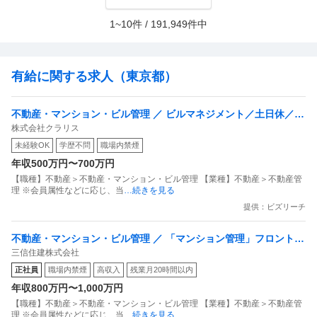
1~10件 / 191,949件中
有給に関する求人（東京都）
不動産・マンション・ビル管理 ／ ビルマネジメント／土日休／年
株式会社クラリス
休120日／残業月20時間以下／転勤無し／夜勤及び夜間の呼出な
未経験OK
学歴不問
職場内禁煙
し
年収500万円〜700万円
【職種】不動産＞不動産・マンション・ビル管理 【業種】不動産＞不動産管
理 ※会員属性などに応じ、当
…続きを見る
提供：ビズリーチ
不動産・マンション・ビル管理 ／ 「マンション管理」フロント職
三信住建株式会社
／年収600万〜1000万／年間休日134日
正社員
職場内禁煙
高収入
残業月20時間以内
年収800万円〜1,000万円
【職種】不動産＞不動産・マンション・ビル管理 【業種】不動産＞不動産管
理 ※会員属性などに応じ、当
…続きを見る