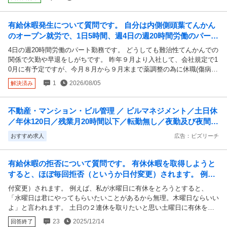
の勤務状況（所定労働日／出勤日）は以下です。 4月：14日／14日 5
月：18日／16日 6月：22日／21日 7月：21日／17日 8月：18日／3日 8
月20日時点では、 所定労働日93日、出勤71日です。 7月から8月中旬の
有給休暇発生について質問です。 自分は内側側頭葉てんかん
1ヶ月ほど休養をもらっているため、このような出勤数になっていま
のオープン就労で、1日5時間、週4日の週20時間労働のパート
す。 8月21日〜9月20日はシフト上、出勤22日の予定です。 この場合、
勤務です。 どうしても難治性てんかんで...
4日の週20時間労働のパート勤務です。 どうしても難治性てんかんでの
所定労働日：115日 出勤日：93日 出勤率：約80.9％ となり、有給付与
関係で欠勤や早退をしがちです。 昨年９月より入社して、会社規定で1
条件を満たす計算になると思うのですが、この計算で合っていますでし
0月に有予定ですが、今月８月から９月末まで薬調整の為に休職(傷病手
ょうか？ また、20日締めの場合は9月20日までで見るのか、法律上の判
当)することになりました。 そうなると、有給休暇発生はしなくなりま
定期間である4月1日〜9月30日で見るのか、ご存じの方がいれば教えて
1
2026/08/05
解決済み
すか？ 会社規定次第という形になりますか？
いただきたいです。
不動産・マンション・ビル管理 ／ ビルマネジメント／土日休
／年休120日／残業月20時間以下／転勤無し／夜勤及び夜間の
呼出なし
おすすめ求人
広告：ビズリーチ
有給休暇の拒否について質問です。 有休休暇を取得しようと
すると、ほぼ毎回拒否（というか日付変更）されます。 例え
ば、私が水曜日に有休をとろうとすると、「...
付変更）されます。 例えば、私が水曜日に有休をとろうとすると、
「水曜日は君にやってもらいたいことがあるから無理。木曜日ならいい
よ」と言われます。 土日の２連休を取りたいと思い土曜日に有休をと
ろうとすると、「土曜日は予定を入れたいから無理。金曜日ならいい
23
2025/12/14
回答終了
よ」と言われます。私は２連休が良かったのに残念です。 従業員が少