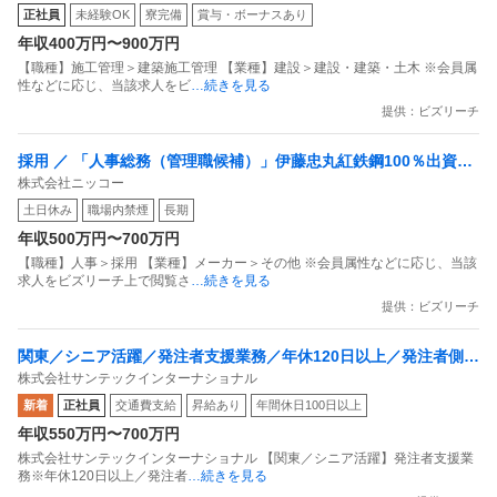
正社員
未経験OK
寮完備
賞与・ボーナスあり
年収400万円〜900万円
【職種】施工管理＞建築施工管理 【業種】建設＞建設・建築・土木 ※会員属
性などに応じ、当該求人をビ
…続きを見る
提供：ビズリーチ
採用 ／ 「人事総務（管理職候補）」伊藤忠丸紅鉄鋼100％出資／
株式会社ニッコー
鋼管専門商社／将来的な制度企画にも携わる／年休125日・残業月
土日休み
職場内禁煙
長期
15h程度・抜群の福利厚生
年収500万円〜700万円
【職種】人事＞採用 【業種】メーカー＞その他 ※会員属性などに応じ、当該
求人をビズリーチ上で閲覧さ
…続きを見る
提供：ビズリーチ
関東／シニア活躍／発注者支援業務／年休120日以上／発注者側／
株式会社サンテックインターナショナル
官公庁で内勤／残業20h程度
新着
正社員
交通費支給
昇給あり
年間休日100日以上
年収550万円〜700万円
株式会社サンテックインターナショナル 【関東／シニア活躍】発注者支援業
務※年休120日以上／発注者
…続きを見る