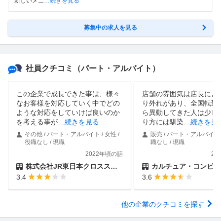
新しいメニ
…続きを見る
募集中の求人を見る
社員クチコミ
（パート・アルバイト）
この企業で成長できた事は、様々
店舗の雰囲気は店長によ
なお客様を対応していく中でどの
り外れがあり、全国転勤
ような対応をしていけば良いのか
ら異動してきた人は少し
を考える事が
…
続きを見る
り方には馴染
…
続きを見
その他 / パート・アルバイト / 女性 /
販売 / パート・アルバイト /
役職なし / 現職
職なし / 現職
2022年頃の話
20
株式会社JR東日本クロスステーション
カルチュア・コンビニエンス・クラ
3.4
3.6
他の企業のクチコミを探す