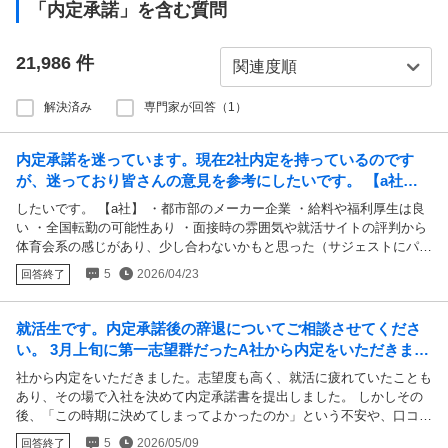
「内定承諾」を含む質問
21,986
件
解決済み
専門家が回答（1）
内定承諾を迷っています。現在2社内定を持っているのです
が、迷っており皆さんの意見を参考にしたいです。 【a社】
・都市部のメーカー企業 ・給料や福利厚生は良い ・全国転勤
したいです。 【a社】 ・都市部のメーカー企業 ・給料や福利厚生は良
の可能性あり
い ・全国転勤の可能性あり ・面接時の雰囲気や就活サイトの評判から
体育会系の感じがあり、少し合わないかもと思った（サジェストにパワ
ハラの文字があったりする…） ・事業内容にそこまで興味はない ・知
5
2026/04/23
回答終了
名度は割とある 【b社】 ・地方のインフラ企業 ・給料や福利厚生は普
通 ・転勤は苦じゃない範囲 ・雰囲気は穏やかそうであり、私とあって
る感じがする ・事業内容に興味はある ・知名度は全国では無名だが、
就活生です。内定承諾後の辞退についてご相談させてくださ
その地方の業界ではそこ そこ有名 このように給与や待遇はaの方が良
い。 3月上旬に第一志望群だったA社から内定をいただきまし
いのですが、社風や事業内容はbの方が良いと感じます。こういった場
た。志望度も高く、就活に疲れていたこともあ...
社から内定をいただきました。志望度も高く、就活に疲れていたことも
合みなさんはどちらにしますか？ちなみに新卒です。
あり、その場で入社を決めて内定承諾書を提出しました。 しかしその
後、「この時期に決めてしまってよかったのか」という不安や、口コミ
などを見たことによる内定ブルーが出てきました。不安を解消するた
5
2026/05/09
回答終了