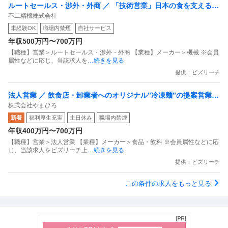
ルートセールス・渉外・外商 ／ 「技術営業」日本の食を支える食
不二精機株式会社
品機械メンテナンス〜おにぎり製造機器シェア国内9割！想定年収
未経験OK
職場内禁煙
自社サービス
500万〜700万／賞与6ヶ月分／残業月12h「勤務地選択可」
年収500万円〜700万円
【職種】営業＞ルートセールス・渉外・外商 【業種】メーカー＞機械 ※会員
属性などに応じ、当該求人を
…続きを見る
提供：ビズリーチ
法人営業 ／ 飲食店・卸業者へのオリジナル”冷凍麺”の提案営業
株式会社やまひろ
「管理職・管理職候補／冷凍麺の製造メーカー」家賃最大90％補
新着
福利厚生充実
土日休み
職場内禁煙
助！ライフスタイルによって選べる3つの働き方／充実の福利厚生
年収400万円〜700万円
【職種】営業＞法人営業 【業種】メーカー＞食品・飲料 ※会員属性などに応
じ、当該求人をビズリーチ上
…続きを見る
提供：ビズリーチ
この条件の求人をもっと見る