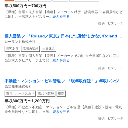
年収500万円〜700万円
【職種】営業＞法人営業 【業種】メーカー＞精密・計測機器 ※会員属性など
に応じ、当該求人をビズリー
…続きを見る
提供：ビズリーチ
個人営業 ／ 「Roland／東京」日本に“1店舗”しかないRoland St
ローランド株式会社
ore Tokyoの顔として／最高の音楽体験へと導く／イベント企
接客あり
職場内禁煙
土日休み
画・販売スペシャリスト
【職種】営業＞個人営業 【業種】メーカー＞その他 ※会員属性などに応じ、
当該求人をビズリーチ上で閲
…続きを見る
提供：ビズリーチ
不動産・マンション・ビル管理 ／ 「現年収保証！」年収レンジ60
高畠商事株式会社
0万~1200万 東京新事業所の立ち上げメンバー ／ 設備メンテナン
賞与・ボーナスあり
職場内禁煙
夜勤
ス・緊急対応エンジニア（配管工）
年収800万円〜1,200万円
【職種】不動産＞不動産・マンション・ビル管理 【業種】建設＞設備・電気
※会員属性などに応じ、当該
…続きを見る
提供：ビズリーチ