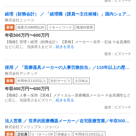
提供：ビズリーチ
経理（財務会計） ／ 「経理職（課員〜主任候補）」国内シェアト
株式会社ニッペコ
ップクラスの潤滑グリースを生産する化学素材メーカー／業績安
新着
残業月20時間以内
リモートワーク
職場内禁煙
定成長／年間休日129日／賞与6ヶ月分以上／社員定着率8割の安
年収500万円〜600万円
定企業！
【職種】管理＞経理（財務会計） 【業種】メーカー＞化学・石油 ※会員属性
などに応じ、当該求人をビズ
…続きを見る
提供：ビズリーチ
採用 ／ 「医療器具メーカーの人事労務担当」／110年以上の歴史
株式会社デンテック
を持つ老舗企業・AI活用を推進するバックオフィスの中核
新着
年間休日110日以上
自社サービス
土日休み
年収400万円〜600万円
【職種】人事＞採用 【業種】メディカル＞医療機器メーカー ※会員属性など
に応じ、当該求人をビズリー
…続きを見る
提供：ビズリーチ
法人営業 ／ 世界的医療機器メーカー／在宅医療営業／年収500万
株式会社フィリップス・ジャパン
～700万／異業界出身活躍
新着
正社員
U・IターンOK
研修あり
年間休日120日以上