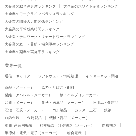
大企業の総合満足度ランキング
大企業のホワイト企業ランキング
大企業のワークライフバランスランキング
大企業の職場の人間関係ランキング
大企業の平均残業時間ランキング
大企業のテレワーク・リモートワークランキング
大企業の給与・昇給・福利厚生ランキング
大企業の副業の実施率ランキング
業界一覧
通信・キャリア
ソフトウェア・情報処理
インターネット関連
食品（メーカー）
飲料・たばこ・飼料
繊維・アパレル（メーカー）
紙・パルプ（メーカー）
印刷（メーカー）
化学・医薬品（メーカー）
日用品・化粧品
石油・石炭（メーカー）
ゴム製品
ガラス・土石
鉄鋼
非鉄金属
金属製品
機械・部品（メーカー）
重電･産業用機械
精密機器・計測機器（メーカー）
医療機器
半導体・電気・電子（メーカー）
総合電機