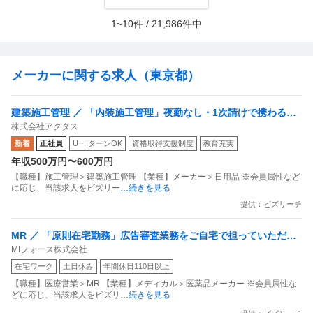
あります。 電話ではこちらに返答時期を委ねるような雰囲気があり、
過去の体験談を読んでいても1〜2ヶ月待ってもらったという声もあり
1~10件 / 21,986件中
ました。後から「少し待っていただきたい」と伝えるべきだったのでは
ないか、と不安になっています。 そこで質問なのですが、 ・電話で一
度承諾した後でも辞退は可能なのでしょうか ・実際、承諾後辞退をさ
れた方はいらっしゃいますか ・また、その場合どのように伝えるのが
メーカーに関する求人（東京都）
一般的でしょうか 率直なご意見をいただきたいです。
建築施工管理 ／ 「内装施工管理」夜勤なし・1次請けで携わるア
株式会社アクタス
クタス史上最大のプロジェクト／ホテル・商業施設の空間創造
新着
正社員
U・IターンOK
資格取得支援制度
教育充実
年収500万円〜600万円
【職種】施工管理＞建築施工管理 【業種】メーカー＞日用品 ※会員属性など
に応じ、当該求人をビズリー
…続きを見る
提供：ビズリーチ
MR ／ 「原則在宅勤務」広告審査業務をご自宅で担っていただけ
MIフォース株式会社
ませんか？時短勤務も可
在宅ワーク
土日休み
年間休日110日以上
【職種】医療営業＞MR 【業種】メディカル＞医薬品メーカー ※会員属性な
どに応じ、当該求人をビズリ
…続きを見る