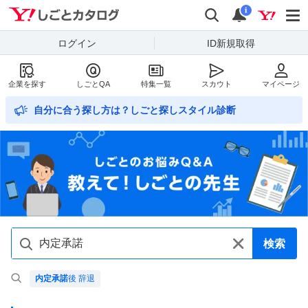
Yahoo!しごとカタログ
検索
通知数
i
ログイン
ID新規取得
企業を探す
しごとQA
特集一覧
スカウト
マイページ
自分に合う探し方は？しごと探しスタイル診断
検索
内定承諾
後 辞退