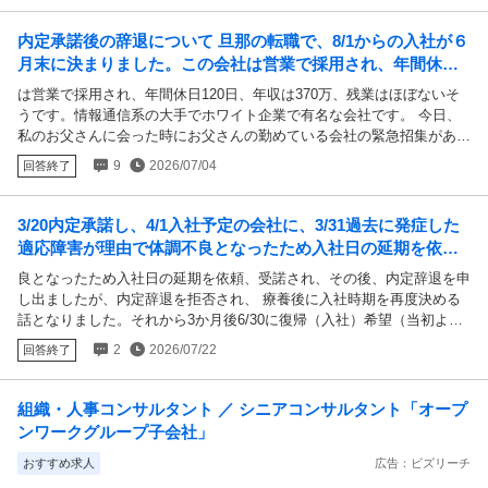
ています。 今はまた就活をしています。親も今の企業は否定的です。
時期も時期なので内定承諾期間延期は難しそうですし、思い切って内定
内定承諾後の辞退について 旦那の転職で、8/1からの入社が６
辞退してしまうか、承諾するか悩み中です。 お金貯めてまた留学をし
月末に決まりました。この会社は営業で採用され、年間休日1
たいので、絶対に上京は諦めて今住んでる地域近くで仕事探すべきだな
20日、年収は370万、残業はほぼない...
と思ってます。
は営業で採用され、年間休日120日、年収は370万、残業はほぼないそ
うです。情報通信系の大手でホワイト企業で有名な会社です。 今日、
私のお父さんに会った時にお父さんの勤めている会社の緊急招集があり
40名採用するから、周りに勤めてくれそうな人いないかと言われてい
9
2026/07/04
回答終了
るという話がありました。 この会社は半導体の会社で県に２つ事業所
がありお父さんの勤めている場所とは違うもう一方で募集があるそうで
す。 ここは製造で、年間休日125日、ボーナス年２回で合計160万ほど
3/20内定承諾し、4/1入社予定の会社に、3/31過去に発症した
当たるそうで年収は500万くらいになるそうです。昇給も年1万は最低
適応障害が理由で体調不良となったため入社日の延期を依
でも上がっていくそうで福利厚生もしっかりしています。ただお父さん
頼、受諾され、その後、内定辞退を申し出ましたが、内定辞
良となったため入社日の延期を依頼、受諾され、その後、内定辞退を申
を見ていると残業はかなりありそうです。 通勤は通信系の会社は車で2
退を拒否され、
し出ましたが、内定辞退を拒否され、 療養後に入社時期を再度決める
0分ほど。半導体の方は高速で40分ほどかかります。 家庭としては2歳
話となりました。それから3か月後6/30に復帰（入社）希望（当初より
の子供が1人、もう1人子供が欲しいと思っています。なのでお金が必
短い時間で働くこともお願いしました）を申し出たところ、仕事は間に
要です。 年収が低くても早く帰ってきて一緒に育児をしてくれるのが
2
2026/07/22
回答終了
合ってるので入社は見送りさせてもらいたいと言われ、さすがにこれは
いいか、今辞退して年収の高い方を選ぶべきか。 旦那はまず辞退する
話が違う、不当解雇だと言ったところ、見送りはなくなりましたが、有
こと自体が無理だろうと言っていますがどうなんでしょうか？ みなさ
期契約社員、更新ありだったため、契約更新はしませんが、働くならど
んならどっちを選びますか？
組織・人事コンサルタント ／ シニアコンサルタント「オープ
うぞと言われました。 契約更新条件には勤怠が良好であることとあ
ンワークグループ子会社」
り、それを理由として契約更新をしないとしたらしいのですが、療養後
に再度入社時期を決めると言ってるので、ちょっと話が違うと思い、交
おすすめ求人
広告：ビズリーチ
渉中です。 労基署には、この内容で相談しましたが、介入はしてもら