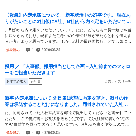
め、大学のキャリアセンターの方に相談し、Ａ社に個別面談の機会も設
けていただきましたが、懸念していた点（子会社であるため本体への出
向同期とのモチベーション差など）は解消されませんでした。 そのよ
【緊急】内定承諾について。 新卒就活中の27卒です。 現在あ
うな中、エントリーしていたB社の書類選考結果が数週間後に通過連絡
りがたいことに2社(仮にA社、B社)から内々定をいただいてい
として届き、選考を進めた結果、B社からも内定をいただきました。 そ
ます。ただ、どちらも一長一短で本...
、B社)から内々定をいただいています。ただ、どちらも一長一短で本当
こから約2週間、親や周囲に相談し、自分でも何度も考えた結果、現在
に決めかねており、現在まだ選考中の企業の結果が出たらどれを優先す
はB社の方に気持ちが傾いています。 ただ、A社にはすでに内定承諾書
るか考えようと思っています。 しかしA社の最終面接時、とても気に入
を提出しており、またその後に東京オフィス見学や個別面談などもして
っていただけた？のか「ぜひ入社してもらいたいから、すぐ内定承諾し
いただいていることから、情や申し訳なさが強く、辞退して良いのか悩
4
2026/06/25
解決済み
てくれたら希望近くの勤務を確約する」と言っていただきました(本来
んでいます。 同時に、承諾後の辞退は非常に迷惑であり、悪質な行為
エリア職希望で、例えば関東エリアの場合は東京にほぼに確約というこ
ではないかという罪悪感もあり、A社にそのまま行くべきなのではない
と)。 ただ面接担当者はあくまで普通の人事の方で、管理職の方などで
かとも考えてしまいます。 このような状況の場合、どのように判断・
採用 ／ 「人事部」採用担当として企画～入社前までのフォロ
はなく...どこまで本当なのかは分かりません。 そして本日内定者Web
対応するのが一般的でしょうか。ご意見をいただけると嬉しいです。
ーをご担当いただきます
面談があり、おそらく内定承諾について問われると思います。 先程A社
また、辞退の連絡方法については、電話よりもメールの方が心理的ハー
とB社で決めかねていると言いましたが、勤務地が確約するのはかなり
おすすめ求人
正社員
広告：ビズリーチ
ドルが低く、メールでの連絡を考えているのですが、その対応は問題な
大きく、できればそうしていただきたいです。ただ選考中の企業と比べ
いでしょうか。なお、必要であれば電話での対応も可能という旨も併せ
ると優先度は低く、他の内定が出ればそちらへ行きたいのも本音です。
てお伝えするメールを考えております。 厳しい意見でも大丈夫ですの
新卒 内定承諾について 先日第1志望に内定を頂き、残りの作
この場合、内定承諾で勤務地も考慮していただいたのに後日辞退なんて
でご意見お願いします。
業は承諾することだけになりました。同封されていた入社誓
ことはしても大丈夫なのでしょうか...？もちろんモラル的に良くないと
約書を郵送で提出してくださいと書かれていたため、この誓
いうことは重々承知です。ただ、相手に気をつかうために自分の大事な
た。同封されていた入社誓約書を郵送で提出してくださいと書かれてい
選択肢を狭めるのもなと思い悩んでいます。 ちなみにA社の最終面接で
約書＋お礼状を送る予定です。
たため、この誓約書＋お礼状を送る予定です。 ①入社誓約書がA4なの
は第1希望であるとお伝えしており、もし後から辞退するのは余計良く
でA4白封筒を買って送ろうと思いますが、お礼状を書く便箋はB5でも
ないのかなとも思ってしまいます...。 経験者の方や詳しい方、よけれ
大丈夫ですか？ ②封筒の中に使うクリアファイルは、実際郵送されて
2
2026/08/05
解決済み
ば教えてくださいm(_ _)m
きた書類に使われていたクリアファイル(普通の無地のものです)をその