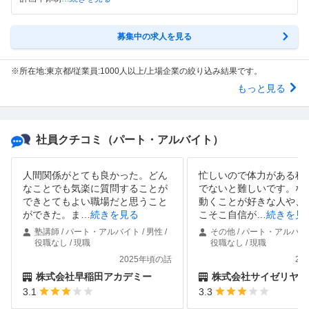
募集中の求人を見る
※所在地:東京都/従業員:1000人以上/上場企業の絞り込み結果です。
もっと見る
社員クチコミ
（パート・アルバイト）
人間関係がとても良かった。どん
忙しいので体力がある程
なことでも気楽に質問することが
でないと難しいです。な
できとてもよい職場だと思うこと
動くことが好きな人や、
ができた。ま
…
続きを見る
こそこ自信が
…
続きを見
塾講師 / パート・アルバイト / 男性 /
その他 / パート・アルバイト 
役職なし / 現職
役職なし / 現職
2025年頃の話
20
株式会社早稲田アカデミー
株式会社サイゼリヤ
3.1
3.3