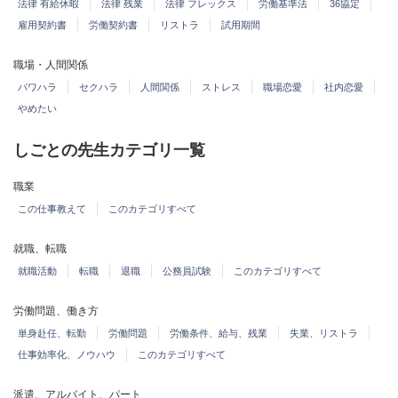
法律 有給休暇
法律 残業
法律 フレックス
労働基準法
36協定
雇用契約書
労働契約書
リストラ
試用期間
職場・人間関係
パワハラ
セクハラ
人間関係
ストレス
職場恋愛
社内恋愛
やめたい
しごとの先生カテゴリ一覧
職業
この仕事教えて
このカテゴリすべて
就職、転職
就職活動
転職
退職
公務員試験
このカテゴリすべて
労働問題、働き方
単身赴任、転勤
労働問題
労働条件、給与、残業
失業、リストラ
仕事効率化、ノウハウ
このカテゴリすべて
派遣、アルバイト、パート