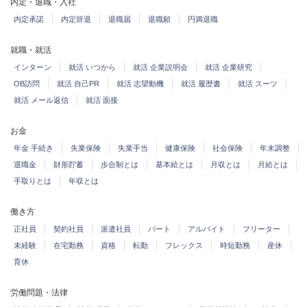
内定・退職・入社
内定承諾
内定辞退
退職届
退職願
円満退職
就職・就活
インターン
就活 いつから
就活 企業説明会
就活 企業研究
OB訪問
就活 自己PR
就活 志望動機
就活 履歴書
就活 スーツ
就活 メール返信
就活 面接
お金
年金 手続き
失業保険
失業手当
健康保険
社会保険
年末調整
退職金
財形貯蓄
歩合制とは
基本給とは
月収とは
月給とは
手取りとは
年収とは
働き方
正社員
契約社員
派遣社員
パート
アルバイト
フリーター
未経験
在宅勤務
資格
転勤
フレックス
時短勤務
産休
育休
労働問題・法律