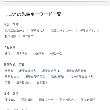
しごとの先生キーワード一覧
検討・準備
就職活動 進め方
転職 進め方
転職 スケジュール
転職 タイミング
転職 相談
第二新卒
情報収集
適職
業界研究
企業研究
転職 年収
書類作成・応募
履歴書
履歴書 書き方
履歴書 自己PR
履歴書 志望動機
履歴書 資格
履歴書 証明写真
職務経歴書
職務経歴書 書き方
応募
応募後 流れ
書類選考
面接・選考
面接 NG
面接 服装
面接 マナー
面接 自己PR
面接 逆質問