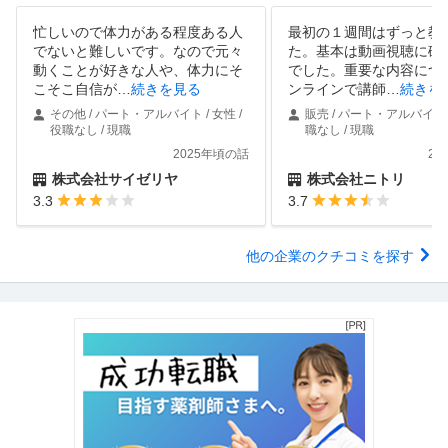
忙しいので体力がある程度ある人
最初の１週間はずっと教
でないと難しいです。なので元々
た。基本は動画視聴に確
動くことが好きな人や、体力にそ
でした。重要な内容につ
こそこ自信が
…
続きを見る
ンラインで講師
…
続きを
その他 / パート・アルバイト / 女性 /
販売 / パート・アルバイト /
役職なし / 現職
職なし / 現職
2025年頃の話
20
株式会社サイゼリヤ
株式会社ニトリ
3.3
3.7
他の企業のクチコミを探す