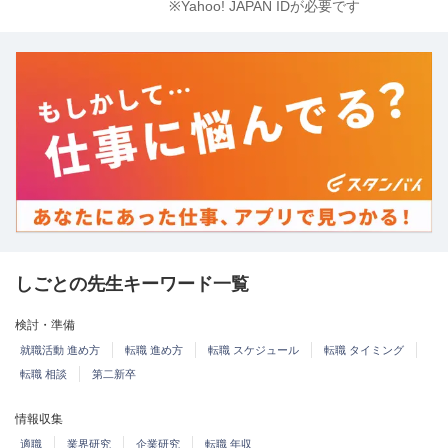
※Yahoo! JAPAN IDが必要です
しごとの先生キーワード一覧
検討・準備
就職活動 進め方
転職 進め方
転職 スケジュール
転職 タイミング
転職 相談
第二新卒
情報収集
適職
業界研究
企業研究
転職 年収