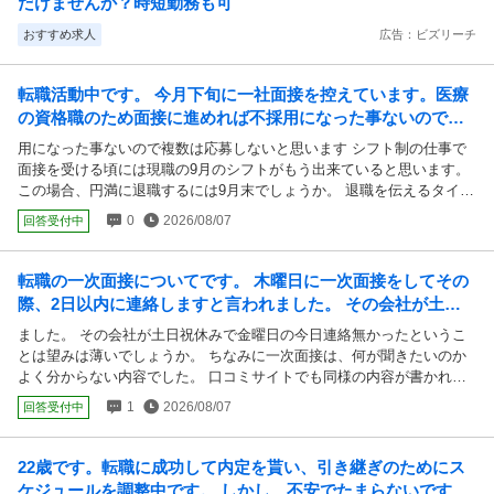
だけませんか？時短勤務も可
おすすめ求人
広告：ビズリーチ
転職活動中です。 今月下旬に一社面接を控えています。医療
の資格職のため面接に進めれば不採用になった事ないので複
数は応募しないと思います シフト制の仕事で...
用になった事ないので複数は応募しないと思います シフト制の仕事で
面接を受ける頃には現職の9月のシフトがもう出来ていると思います。
この場合、円満に退職するには9月末でしょうか。 退職を伝えるタイミ
ングは内定が出てからの方が良いですよね？
0
2026/08/07
回答受付中
転職の一次面接についてです。 木曜日に一次面接をしてその
際、2日以内に連絡しますと言われました。 その会社が土日
祝休みで金曜日の今日連絡無かったということ...
ました。 その会社が土日祝休みで金曜日の今日連絡無かったというこ
とは望みは薄いでしょうか。 ちなみに一次面接は、何が聞きたいのか
よく分からない内容でした。 口コミサイトでも同様の内容が書かれて
いました。 二次面接は会社に来て頂き、代表の〇〇と面接になります
1
2026/08/07
回答受付中
とは言われました。
22歳です。転職に成功して内定を貰い、引き継ぎのためにス
ケジュールを調整中です。 しかし、不安でたまらないです。