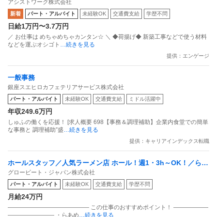
すと幸いです。 他職種の方からのご意見も歓迎です。 よろしくお願い
アシストワーク株式会社
単発・週1日～自由シフトの軽作業
いたします。
新着
パート・アルバイト
未経験OK
交通費支給
学歴不問
日給1万円〜3.7万円
／ お仕事は めちゃめちゃカンタン☆ ＼ ◆荷揚げ◆ 新築工事などで使う材料
などを運ぶオシゴト
…続きを見る
提供：エンゲージ
一般事務
銀座スエヒロカフェテリアサービス株式会社
パート・アルバイト
未経験OK
交通費支給
ミドル活躍中
年収249.6万円
しゅふの働くを応援！ [求人概要 698【事務＆調理補助】企業内食堂での簡単
な事務と 調理補助”盛
…続きを見る
提供：キャリアインデックス転職
ホールスタッフ／人気ラーメン店 ホール！週1・3h～OK！／らあ
グロービート・ジャパン株式会社
めん花月嵐 デックス東京ビーチ店
パート・アルバイト
未経験OK
交通費支給
学歴不問
月給24万円
―――――――――――――― この仕事のおすすめポイント！ ――――――
―――――――― ・らあめ
…続きを見る