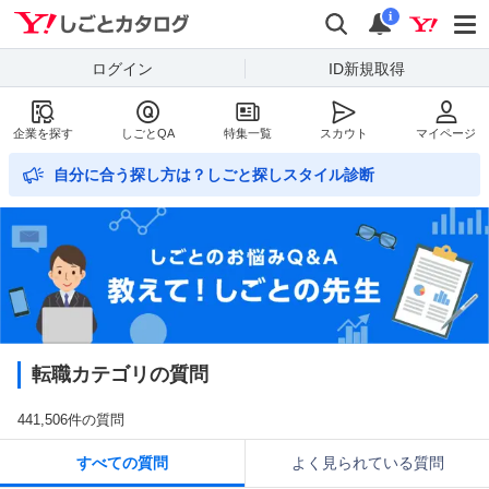
Yahoo!しごとカタログ
検索
通知数
i
ログイン
ID新規取得
企業を探す
しごとQA
特集一覧
スカウト
マイページ
自分に合う探し方は？しごと探しスタイル診断
転職カテゴリの質問
441,506件の質問
すべての質問
よく見られている質問