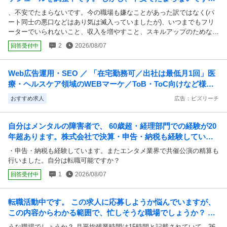
今の職場も嫌なことがあった訳ではなく(パー...
、不安でたまらないです。今の職場も嫌なことがあった訳ではなく(パ
ート同士の悪口などはあり気は滅入っていましたが)、いつまでもフリ
ーターでいられないこと、収入を増やすこと、スキルアップのためなど
の理由で転職を決意しました。 どなたか応援の言葉ください。初めて
2
2026/08/07
回答受付中
の経験で、緊張してます。
Web広告運用・SEO ／ 「在宅勤務可／出社は最低月1回」医
療・ヘルスケア領域のWEBマーケ／ToB・ToC向けなど様々
な領域に携われる／20代～30代のメンバー活躍中
おすすめ求人
広告：ビズリーチ
自分はメンタルの障害者で、 60歳超・経理部門での経験が20
年超あります。株式会社で決算・申告・納税も経験していま
す。またエンタメ業界で共催公演の精算も行...
・申告・納税も経験しています。またエンタメ業界で共催公演の精算も
行いました。自分は転職可能ですか？
1
2026/08/07
回答受付中
転職活動中です。 この求人に応募しようか悩んでいますが、
この内容からわかる範囲で、忙しそうな職場でしょうか？ 月
平均残業時間は15時間と記載されていて、3...
うな職場でしょうか？ 月平均残業時間は15時間と記載されていて、36