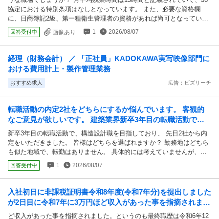
協定における特別条項はなしとなっています。 また、必要な資格欄
に、日商簿記2級、第一種衛生管理者の資格があれば尚可となってい
て、私はどちらも持っていません。 あまり忙しすぎる職場は避けたい
1
2026/08/07
回答受付中
画像あり
のですが、この求人はどうでしょうか？ また、資格はあれば尚可とな
っていますが、持っていないと受かる可能性はないでしょうか？
経理（財務会計） ／ 「正社員」KADOKAWA実写映像部門に
おける費用計上・製作管理業務
おすすめ求人
広告：ビズリーチ
転職活動の内定2社をどちらにするか悩んでいます。 客観的
なご意見が欲しいです。 建築業界新卒3年目の転職活動で、
構造設計職を目指しており、 先日2社から...
新卒3年目の転職活動で、構造設計職を目指しており、 先日2社から内
定をいただきました。 皆様はどちらを選ばれますか？ 勤務地はどちら
も似た地域で、転勤はありません。 具体的には考えていませんが、ど
ちらを選んでもいつかは転職（または独立など）するだろうと思ってい
1
2026/08/07
回答受付中
ます。 私の転職の軸としては ・教育体制が整っているところ（前職で
の裁量が少なすぎて成長できなかったため） ・面白い建築に携わって
幅広い知識を身に付けたい／やりがいを感じたい ・精神衛生上きちん
入社初日に非課税証明書令和8年度(令和7年分)を提出しました
とお給料が欲しい（前職では月11~13万だったため） ーー ①小さめの
が2日目に令和7年に3万円ほど収入があった事を指摘されまし
組織設計事務所 ・意匠／構造／設備の３部門あり、自社で横断的に設
た。というのも最終職歴は令和6年12...
ど収入があった事を指摘されました。というのも最終職歴は令和6年12
計 ・給与は月33万前後、年収400万ほど ・社員数が50人近くいて、歳