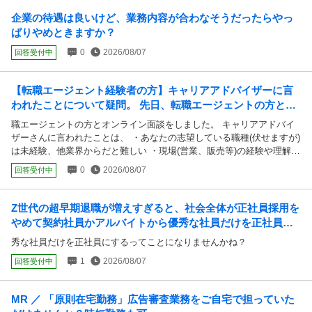
企業の待遇は良いけど、業務内容が合わなそうだったらやっ
ぱりやめときますか？
0
2026/08/07
回答受付中
【転職エージェント経験者の方】キャリアアドバイザーに言
われたことについて疑問。 先日、転職エージェントの方とオ
ンライン面談をしました。 キャリアアドバ...
職エージェントの方とオンライン面談をしました。 キャリアアドバイ
ザーさんに言われたことは、 ・あなたの志望している職種(伏せますが)
は未経験、他業界からだと難しい ・現場(営業、販売等)の経験や理解が
ないとできない ・もっと幅広くみてほしい ・あなたの前職や資格から
0
2026/08/07
回答受付中
できる仕事を薦められた でも、私は絶対的にやりたい仕事とやりたく
ない仕事内容が明確にありました。 言ってることは一理あります。 そ
こで質問です。 みなさんは、もしエージェントさんに言われたことが
Z世代の超早期退職が増えすぎると、社会全体が正社員採用を
希望と違ったときに鵜呑みにしますか？(諦めますか) 面談時、私はリス
やめて契約社員かアルバイトから優秀な社員だけを正社員に
クを取ってでも志望した職種の仕事に応募したいという心持ちでいまし
するってことになりませんかね？
秀な社員だけを正社員にするってことになりませんかね？
た。初っ端から「難しい」の一言で話題を変えられました。。ただエー
ジェントさんも仕事なので、私の気持ちを汲み取ってくれたり成功確率
1
2026/08/07
回答受付中
の低い求人は勧めてくれないですよね… 面談直後で落胆もあり少し気
持ちが乱れ、粗末な文章で失礼しました。みなさんならどうしますか。
ご意見伺いたいです。
MR ／ 「原則在宅勤務」広告審査業務をご自宅で担っていた