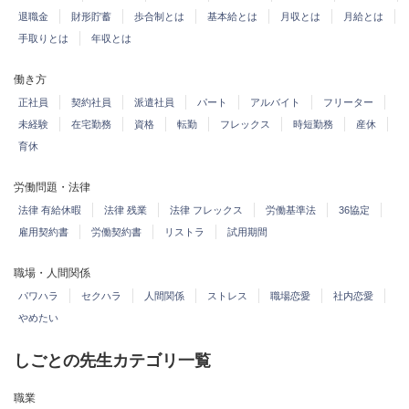
退職金
財形貯蓄
歩合制とは
基本給とは
月収とは
月給とは
手取りとは
年収とは
働き方
正社員
契約社員
派遣社員
パート
アルバイト
フリーター
未経験
在宅勤務
資格
転勤
フレックス
時短勤務
産休
育休
労働問題・法律
法律 有給休暇
法律 残業
法律 フレックス
労働基準法
36協定
雇用契約書
労働契約書
リストラ
試用期間
職場・人間関係
パワハラ
セクハラ
人間関係
ストレス
職場恋愛
社内恋愛
やめたい
しごとの先生カテゴリ一覧
職業