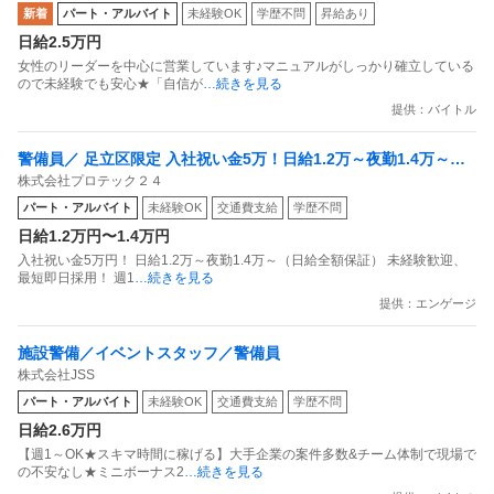
新着
パート・アルバイト
未経験OK
学歴不問
昇給あり
日給2.5万円
女性のリーダーを中心に営業しています♪マニュアルがしっかり確立している
ので未経験でも安心★「自信が
…続きを見る
提供：バイトル
警備員／ 足立区限定 入社祝い金5万！日給1.2万～夜勤1.4万～未
株式会社プロテック２４
経験歓迎！最短即日採用！週1～OK！
パート・アルバイト
未経験OK
交通費支給
学歴不問
日給1.2万円〜1.4万円
入社祝い金5万円！ 日給1.2万～夜勤1.4万～（日給全額保証） 未経験歓迎、
最短即日採用！ 週1
…続きを見る
提供：エンゲージ
施設警備／イベントスタッフ／警備員
株式会社JSS
パート・アルバイト
未経験OK
交通費支給
学歴不問
日給2.6万円
【週1～OK★スキマ時間に稼げる】大手企業の案件多数&チーム体制で現場で
の不安なし★ミニボーナス2
…続きを見る