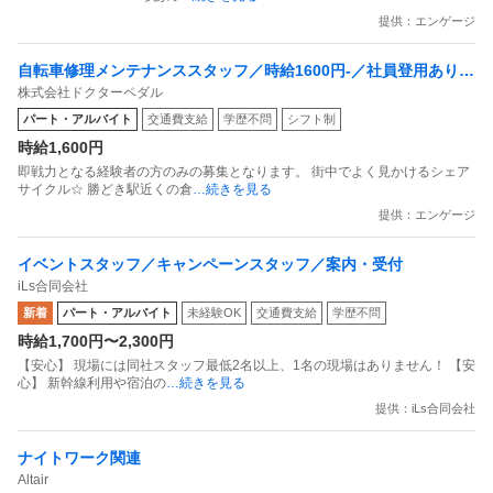
提供：エンゲージ
自転車修理メンテナンススタッフ／時給1600円-／社員登用あり／
株式会社ドクターペダル
接客なし
パート・アルバイト
交通費支給
学歴不問
シフト制
時給1,600円
即戦力となる経験者の方のみの募集となります。 街中でよく⾒かけるシェア
サイクル☆ 勝どき駅近くの倉
…続きを見る
提供：エンゲージ
イベントスタッフ／キャンペーンスタッフ／案内・受付
iLs合同会社
新着
パート・アルバイト
未経験OK
交通費支給
学歴不問
時給1,700円〜2,300円
【安心】 現場には同社スタッフ最低2名以上、1名の現場はありません！ 【安
心】 新幹線利用や宿泊の
…続きを見る
提供：iLs合同会社
ナイトワーク関連
Altair