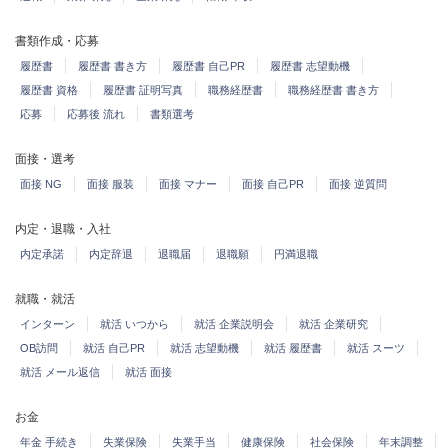
書類作成・応募
履歴書
履歴書 書き方
履歴書 自己PR
履歴書 志望動機
履歴書 資格
履歴書 証明写真
職務経歴書
職務経歴書 書き方
応募
応募後 流れ
書類選考
面接・選考
面接 NG
面接 服装
面接 マナー
面接 自己PR
面接 逆質問
内定・退職・入社
内定承諾
内定辞退
退職届
退職願
円満退職
就職・就活
インターン
就活 いつから
就活 企業説明会
就活 企業研究
OB訪問
就活 自己PR
就活 志望動機
就活 履歴書
就活 スーツ
就活 メール返信
就活 面接
お金
年金 手続き
失業保険
失業手当
健康保険
社会保険
年末調整