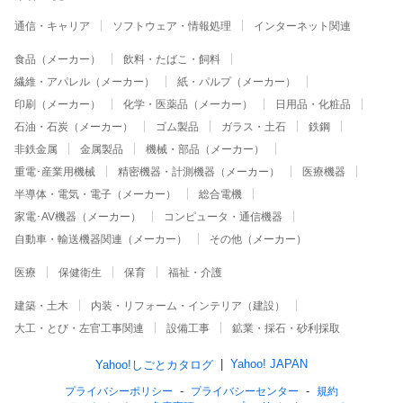
通信・キャリア
ソフトウェア・情報処理
インターネット関連
食品（メーカー）
飲料・たばこ・飼料
繊維・アパレル（メーカー）
紙・パルプ（メーカー）
印刷（メーカー）
化学・医薬品（メーカー）
日用品・化粧品
石油・石炭（メーカー）
ゴム製品
ガラス・土石
鉄鋼
非鉄金属
金属製品
機械・部品（メーカー）
重電･産業用機械
精密機器・計測機器（メーカー）
医療機器
半導体・電気・電子（メーカー）
総合電機
家電･AV機器（メーカー）
コンピュータ・通信機器
自動車・輸送機器関連（メーカー）
その他（メーカー）
医療
保健衛生
保育
福祉・介護
建築・土木
内装・リフォーム・インテリア（建設）
大工・とび・左官工事関連
設備工事
鉱業・採石・砂利採取
Yahoo! JAPAN
Yahoo!しごとカタログ
プライバシーポリシー
プライバシーセンター
規約