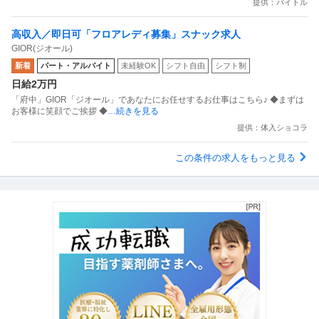
提供：バイトル
高収入／即日可「フロアレディ募集」スナック求人
GIOR(ジオール)
新着
パート・アルバイト
未経験OK
シフト自由
シフト制
日給2万円
「府中」GIOR「ジオール」であなたにお任せするお仕事はこちら♪ ◆まずは
お客様に笑顔でご挨拶 ◆
…続きを見る
提供：体入ショコラ
この条件の求人をもっと見る