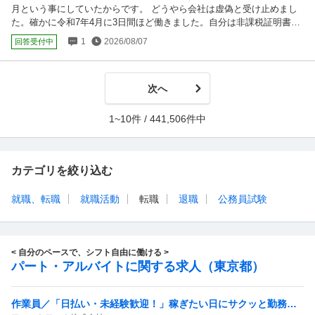
月という事にしていたからです。 どうやら会社は虚偽と受け止めまし
の近い人も多い ・将来的なステップアップが整っている（5年後・10年
た。確かに令和7年4月に3日間ほど働きました。自分は非課税証明書の
後など） ・他の部門に移籍（？）することもできる 懸念点 ・社長や社
意味を知らず躊躇いもなく提出しました。これまで数社転職しています
員さんとの面接の雰囲気が少し怖かった ・これまで会社らしい会社に
1
2026/08/07
回答受付中
が非課税証明書を求められたのは初めてです。結局3日目から休むよう
属したことがなく、大人数と関わるのが少し心配 ・後輩の指導教育や
に指示されました。判定をする時間を設けるためだと思います。本日5
リーダーをすることもありそうで、苦手なため心配 ・固定残業が40時
日目に自ら退職しました。ある程度 察しはついていました。会社も ま
間近いのが気になる ②小さい構造設計事務所 ・社長と社員さん１.２人
次へ
あ引き留めはしません。と一言だけ言いました。全て自分の責任です。
と学生アルバイト ・給与は月25万、年収350万円（数日後の面談で具体
今後 非課税証明書の提出を求められるか否か心配です。それとも3日間
的にご相談予定） ・意匠設計事務所との協働が多くデザイン的に面白
でもしっかり履歴書に記載しなければならないでしょうか？
い建築に携われる ・小さい会社のため裁量が大きくいろいろと任せて
1~10件 / 441,506件中
もらえそう ・これから育っていく会社に関わるのが面白そう 懸念点 ・
お給料が①に比べて劣る ・休日／有給／賞与など福利厚生があまり整
っていない ・社員数が少なく、ステップアップの体制が不安定 ーー ど
カテゴリを絞り込む
ちらも、一通りの知識を身につけるのにかかる期間は同じくらい（3年
ほど）と言われました。 私自身、構造設計に興味を持ったのが意匠設
計事務所にいたことがきっかけなこと、これまでいた環境に近いことを
就職、転職
就職活動
転職
退職
公務員試験
考えると②に入社する方向で考えていました。 ①から内定をいただけ
ると思っておらず、前向きなご連絡もしています。 また、大学の教授
には「若いうちに苦労した方がいい」とアドバイスいただいたこともあ
り、少し大変そうだが色々な経験ができそうだと思っています。 一方
< 自分のペースで、シフト自由に働ける >
で、①の会社から思いがけず内定をいただき、雇用条件もご提示いただ
パート・アルバイトに関する求人（東京都）
くと、かなり良い条件であったため心が動いています。一人暮らしをし
たり趣味を充実させたい気持ちも強く、そちらを考慮すると圧倒的に①
作業員／「日払い・未経験歓迎！」稼ぎたい日にサクッと勤務！
が良いです。 拙くまとまりのない文章ですが、アドバイスいただけま