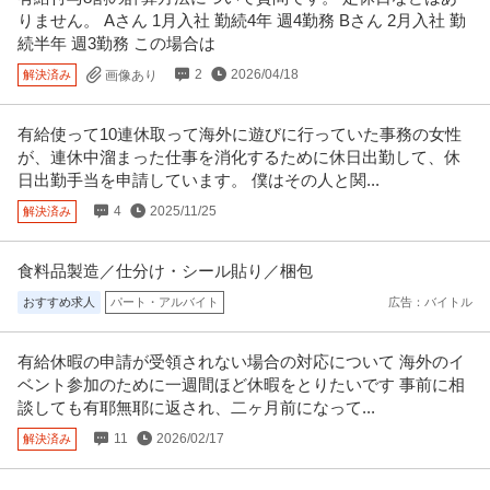
りません。 Aさん 1月入社 勤続4年 週4勤務 Bさん 2月入社 勤
続半年 週3勤務 この場合は
2
2026/04/18
解決済み
画像あり
有給使って10連休取って海外に遊びに行っていた事務の女性
が、連休中溜まった仕事を消化するために休日出勤して、休
日出勤手当を申請しています。 僕はその人と関...
4
2025/11/25
解決済み
食料品製造／仕分け・シール貼り／梱包
おすすめ求人
パート・アルバイト
広告：バイトル
有給休暇の申請が受領されない場合の対応について 海外のイ
ベント参加のために一週間ほど休暇をとりたいです 事前に相
談しても有耶無耶に返され、二ヶ月前になって...
11
2026/02/17
解決済み