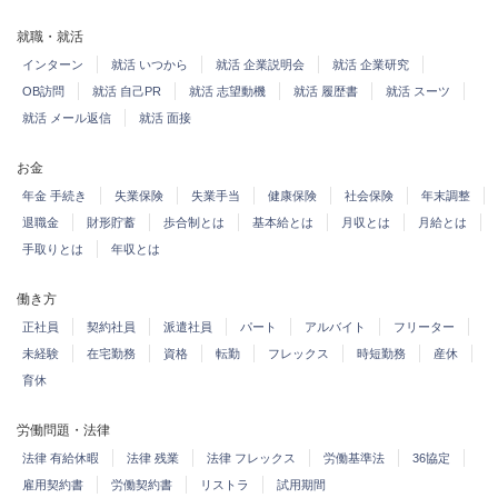
就職・就活
インターン
就活 いつから
就活 企業説明会
就活 企業研究
OB訪問
就活 自己PR
就活 志望動機
就活 履歴書
就活 スーツ
就活 メール返信
就活 面接
お金
年金 手続き
失業保険
失業手当
健康保険
社会保険
年末調整
退職金
財形貯蓄
歩合制とは
基本給とは
月収とは
月給とは
手取りとは
年収とは
働き方
正社員
契約社員
派遣社員
パート
アルバイト
フリーター
未経験
在宅勤務
資格
転勤
フレックス
時短勤務
産休
育休
労働問題・法律
法律 有給休暇
法律 残業
法律 フレックス
労働基準法
36協定
雇用契約書
労働契約書
リストラ
試用期間