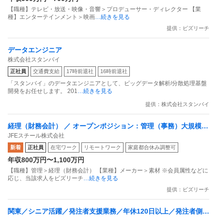
【職種】テレビ・放送・映像・音響＞プロデューサー・ディレクター 【業
種】エンターテインメント＞映画
…続きを見る
提供：ビズリーチ
データエンジニア
株式会社スタンバイ
正社員
交通費支給
17時前退社
16時前退社
「スタンバイ」のデータエンジニアとして、ビッグデータ解析/分散処理基盤
開発をお任せします。 201
…続きを見る
提供：株式会社スタンバイ
経理（財務会計） ／ オープンポジション：管理（事務）大規模な
JFEスチール株式会社
社会インフラを支える／時短や在宅勤務など／安定して働き続け
新着
正社員
在宅ワーク
リモートワーク
家庭都合休み調整可
るための制度多数
年収800万円〜1,100万円
【職種】管理＞経理（財務会計） 【業種】メーカー＞素材 ※会員属性などに
応じ、当該求人をビズリーチ
…続きを見る
提供：ビズリーチ
関東／シニア活躍／発注者支援業務／年休120日以上／発注者側／