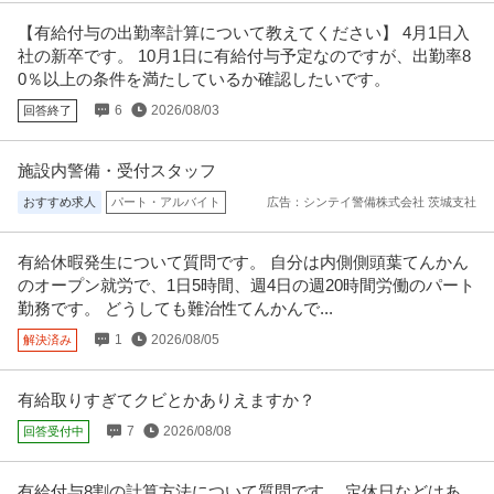
【有給付与の出勤率計算について教えてください】 4月1日入
社の新卒です。 10月1日に有給付与予定なのですが、出勤率8
0％以上の条件を満たしているか確認したいです。
6
2026/08/03
回答終了
施設内警備・受付スタッフ
おすすめ求人
パート・アルバイト
広告：シンテイ警備株式会社 茨城支社
有給休暇発生について質問です。 自分は内側側頭葉てんかん
のオープン就労で、1日5時間、週4日の週20時間労働のパート
勤務です。 どうしても難治性てんかんで...
1
2026/08/05
解決済み
有給取りすぎてクビとかありえますか？
7
2026/08/08
回答受付中
有給付与8割の計算方法について質問です。 定休日などはあ