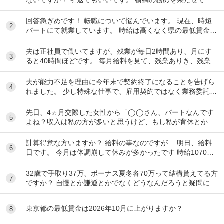
いし、今後、果たせる見込みもないのだ...
回答急ぎめです！ 転職について悩んでいます。 現在、時短
2
パートにて就業しています。 時給は高くなく県の最低賃金＋
20円で、1日6時間で働いています。 ...
夫は正社員で働いてますが、残業が毎日2時間あり、月にす
3
ると40時間ほどです。 毎月給料を見て、残業ありき、残業は
ありがたい、副業しなくて済むし、お金も多く...
夫が能力不足を理由に今年末で契約終了になることを告げら
4
れました。 少し特殊な仕事で、雇用契約ではなく業務委託契
約という形です。そのため、有給休暇などの制...
先日、4ヵ月交際した女性から「◯◯さん、パートなんです
5
よね？収入は私の方が多いと思うけど、もし私が育休とか持
病で働けなくなったとしたら、◯◯さんの収入だけ...
計算得意な方いますか？ 給料の事なのですが… 明日、給料
6
日です。 今月は体調崩して休みが多かったです 時給1070円
月10日勤務 実働時間48時間 前払...
32歳で手取り37万、ボーナス夏冬各70万って結構貰えてる方
7
ですか？ 自慢とか謙遜とかでなくどうなんだろうと疑問に思
っただけです。 富裕層と比べず一般...
東京都の最低賃金は2026年10月に上がりますか？
8