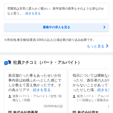
雰囲気は非常に柔らかく暖かい。新卒採用の基準もそのような形なのか
なと思う。
…続きを見る
募集中の求人を見る
※所在地:東京都/従業員:1000人以上/上場企業の絞り込み結果です。
もっと見る
社員クチコミ
（パート・アルバイト）
新店舗だった事もあったせいか仕
指示については曖昧な点
事内容は結構ふわっとした感じで
ったり、責任者の人が居
しか教えて貰え無かったです。そ
からないことがあっても
の為エリアマ
…
続きを見る
ったりした場
…
続きを見
接客 / パート・アルバイト / 女性 / 役
販売 / パート・アルバイト 
職なし / 現職
い / 役職なし / 退職済み
2026年頃の話
20
株式会社壱番屋
株式会社西友