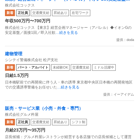
株式会社コックス
面接1回／即入社歓迎
新着
正社員
交通費支給
昇給あり
在宅ワーク
年収500万円〜700万円
株式会社コックス 【東京】経営企画マネージャー（アパレル）◆イオンGの
安定基盤／面接1回／即入社歓
…続きを見る
提供：doda
建物管理
シンテイ警備株式会社 松戸支社
新着
パート・アルバイト
未経験OK
交通費支給
ミドル活躍中
日給1.5万円
日本橋駅前での再開発に伴う人・車の誘導 東京都中央区日本橋の再開発地区
での交通誘導警備をお任せいた
…続きを見る
提供：イーアイデム
販売・サービス業（小売・外食・専門）
株式会社グルメ杵屋
新着
正社員
交通費支給
昇給あり
シフト制
月給23万円〜35万円
店長候補：グルメ杵屋レストランが経営する各店舗での店長候補として運営