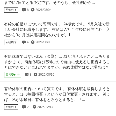
自社サービスである求人検索エンジン「スタンバイ」における広告プロダク
までに7日間とる予定です。そのうち、会社側から...
トの企画担当者として以下のよう
…続きを見る
8
2026/08/04
回答終了
提供：株式会社スタンバイ
有給の前借りについて質問です。 24歳女です。 9月入社で新
「植物で空間をデザイン」商業施設・ホテルのグリーン空間づく
しい会社に転職をします。 有給は入社半年後に付与され、入
株式会社野沢園
り／未経験・植物が好きな方歓迎／創業150年超
社から3ヶ月は試用期間なのですが、1...
正社員
未経験OK
学歴不問
残業月20時間以内
年収300万円〜700万円
4
2026/08/06
回答終了
【職種】施工管理＞その他 【業種】建設＞その他 ※会員属性などに応じ、当
該求人をビズリーチ上で閲覧
…続きを見る
有給休暇ではない休み（欠勤）は 取り消されることはありま
提供：ビズリーチ
すか よく、有給休暇は権利なので自由に使えるし拒否するこ
とはできないと言われてますが、有給休暇ではない場合は？
税務 ／ 「定着率98％／内勤で年収700万可」残業ほぼなし・200
8
2026/08/10
回答受付中
SAO税理士法人
項目の評価制度で“自身の頑張り”がクリアに評価される会計内勤
昇給あり
土日休み
ノルマなし
スタッフ
年収800万円〜1,000万円
有給休暇の拒否について質問です。 有休休暇を取得しようと
【職種】管理＞税務 【業種】コンサルティング＞コンサルティング ※会員属
すると、ほぼ毎回拒否（というか日付変更）されます。 例え
性などに応じ、当該求人をビ
…続きを見る
ば、私が水曜日に有休をとろうとすると、「...
提供：ビズリーチ
23
2025/12/14
回答終了
4tドライバー(建材配送)