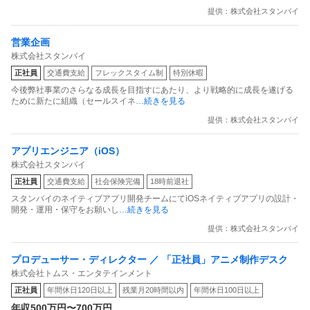
提供：株式会社スタンバイ
営業企画
株式会社スタンバイ
正社員
交通費支給
フレックスタイム制
特別休暇
今後弊社事業のさらなる成長を目指すにあたり、より戦略的に成長を遂げる
ために新たに組織（セールスイネ
…続きを見る
提供：株式会社スタンバイ
アプリエンジニア（iOS）
株式会社スタンバイ
正社員
交通費支給
社会保険完備
18時前退社
スタンバイのネイティブアプリ開発チームにてiOSネイティブアプリの設計・
開発・運用・保守をお願いし
…続きを見る
提供：株式会社スタンバイ
プロデューサー・ディレクター ／ 「正社員」アニメ制作デスク
株式会社トムス・エンタテインメント
正社員
年間休日120日以上
残業月20時間以内
年間休日100日以上
年収500万円〜700万円