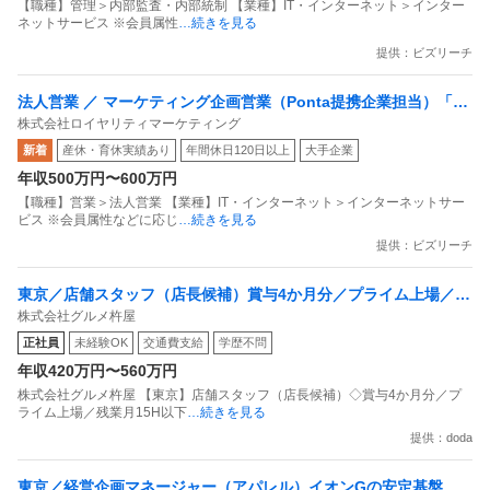
【職種】管理＞内部監査・内部統制 【業種】IT・インターネット＞インター
ネットサービス ※会員属性
…続きを見る
提供：ビズリーチ
法人営業 ／ マーケティング企画営業（Ponta提携企業担当）「国
株式会社ロイヤリティマーケティング
内最大級の共通ポイントサービスを展開／無駄のない消費社会を
新着
産休・育休実績あり
年間休日120日以上
大手企業
目指すデータマーケティングカンパニー」
年収500万円〜600万円
【職種】営業＞法人営業 【業種】IT・インターネット＞インターネットサー
ビス ※会員属性などに応じ
…続きを見る
提供：ビズリーチ
東京／店舗スタッフ（店長候補）賞与4か月分／プライム上場／残
株式会社グルメ杵屋
業月15H以下／新店オープン多数
正社員
未経験OK
交通費支給
学歴不問
年収420万円〜560万円
株式会社グルメ杵屋 【東京】店舗スタッフ（店長候補）◇賞与4か月分／プ
ライム上場／残業月15H以下
…続きを見る
提供：doda
東京／経営企画マネージャー（アパレル）イオンGの安定基盤／