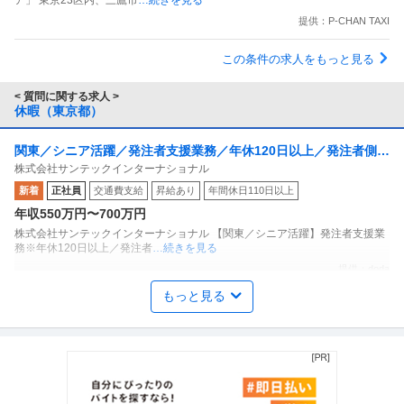
ア」 東京23区内、三鷹市
…続きを見る
提供：P-CHAN TAXI
この条件の求人をもっと見る
< 質問に関する求人 >
休暇（東京都）
関東／シニア活躍／発注者支援業務／年休120日以上／発注者側／
株式会社サンテックインターナショナル
官公庁で内勤／残業20h程度
新着
正社員
交通費支給
昇給あり
年間休日110日以上
年収550万円〜700万円
株式会社サンテックインターナショナル 【関東／シニア活躍】発注者支援業
務※年休120日以上／発注者
…続きを見る
提供：doda
もっと見る
プロダクトマネージャー（UX担当）
株式会社スタンバイ
正社員
交通費支給
自社サービス
16時前退社
自社サービスである求人検索エンジン「スタンバイ」におけるプロダクト企
画担当者として以下のような業務
…続きを見る