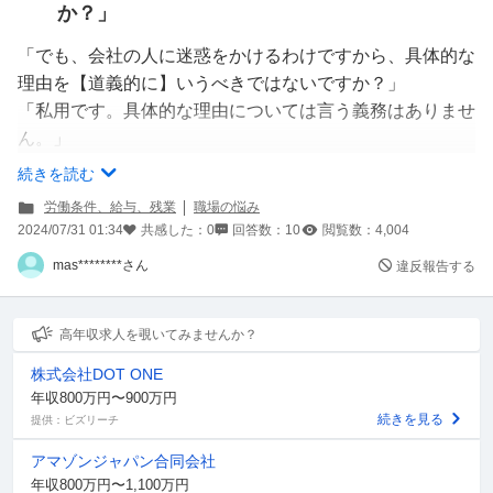
か？」
「でも、会社の人に迷惑をかけるわけですから、具体的な
理由を【道義的に】いうべきではないですか？」
「私用です。具体的な理由については言う義務はありませ
ん。」
続きを読む
という押し問答状態を経験しました。
労働条件、給与、残業
職場の悩み
2024/07/31 01:34
共感した：
0
回答数：
10
閲覧数：
4,004
翳されたワードは「道義的に」ということです。
mas********さん
違反報告する
これは確かにそうなのですが、義務が無いものは無いので
言わないで通すつもりです。
しかし押し問答では私の心証も下がり、実質、損をしま
高年収求人を覗いてみませんか？
す。
株式会社DOT ONE
そこで、こちらも「道義」よりも強い、「法的」な何らか
年収800万円〜900万円
を携えておきたいものです。
続きを見る
提供：ビズリーチ
なんというワードで応戦するべきでしたでしょうか？
アマゾンジャパン合同会社
年収800万円〜1,100万円