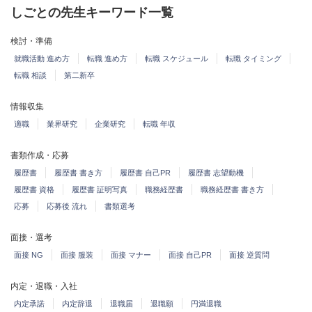
しごとの先生キーワード一覧
検討・準備
就職活動 進め方
転職 進め方
転職 スケジュール
転職 タイミング
転職 相談
第二新卒
情報収集
適職
業界研究
企業研究
転職 年収
書類作成・応募
履歴書
履歴書 書き方
履歴書 自己PR
履歴書 志望動機
履歴書 資格
履歴書 証明写真
職務経歴書
職務経歴書 書き方
応募
応募後 流れ
書類選考
面接・選考
面接 NG
面接 服装
面接 マナー
面接 自己PR
面接 逆質問
内定・退職・入社
内定承諾
内定辞退
退職届
退職願
円満退職