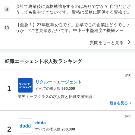
会社で終業後に資格勉強をするのはありですか？ 自宅だとど
9
うしても集中できないです。 資格は業務に関係する資格で
す。 うちの会社はタイムカードとキントーンを...
【至急！】27年度卒女性です。新卒でこの企業はどうでしょ
10
うか…?ご意見頂きたいです。中小～中堅程度の機械メーカ
ーです。 職種は営業事務職です。 社内環境等...
質問をもっと見る
転職エージェント求人数ランキング
[PR]
リクルートエージェント
1
すべての求人数
990,000
業界トップクラスの求人数と転職支援実績！
続きを見る
[PR]
doda
2
すべての求人数
200,000