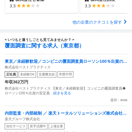
3.3
3.3
他の企業のクチコミを探す
< いつもと違うしごとも見てみませんか？ >
覆面調査に関する求人（東京都）
東京／未経験歓迎／コンビニの覆面調査員ローソン100％出資の安
株式会社ベストプラクティス
定基盤／月５日在宅／残業月10時間
正社員
未経験OK
交通費支給
学歴不問
年収362万円
株式会社ベストプラクティス 【東京／未経験歓迎】コンビニの覆面調査員◆
ローソン100％出資の安定基
…続きを見る
提供：doda
内部監査・内部統制 ／ 楽天トータルソリューションズ株式会社
楽天グループ株式会社
戦略事業コンプライアンス支援部 業務統制支援課：ショップコン
自社サービス
若手活躍中
上場企業
プライアンス推進担当（SBCSD）