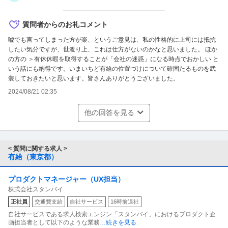
なお、時季指定権を用いるかどうかをはかるために、休暇
質問者からのお礼コメント
の重要度?が知りたいわけではないようです。時季指定と
いう単語など１回も現れませんでした。おそらく部長は労
嘘でも言ってしまった方が楽、というご意見は、私の性格的に上司には抵抗
したい気分ですが、世渡り上、これは仕方がないのかなと思いました。 ほか
基をろくに調べてもいません。
の方の ＞有休休暇を取得することが「会社の迷惑」になる時点でおかしい と
印象として、「有給休暇をとることを面倒臭く思わせる」
いう話にも納得です。いまいちど有給の位置づけについて確固たるものを武
ために、取得申請のたびに理由を言わせ、「有給は面倒く
装しておきたいと思います。皆さんありがとうございました。
さいもの」という感覚を育て、少しでも社員に働かせよ
2024/08/21 02:35
う、という魂胆があるような気もしますが、これは当然想
他の回答を見る
像になります。
< 質問に関する求人 >
有給（東京都）
プロダクトマネージャー（UX担当）
株式会社スタンバイ
正社員
交通費支給
自社サービス
16時前退社
自社サービスである求人検索エンジン「スタンバイ」におけるプロダクト企
画担当者として以下のような業務
…続きを見る