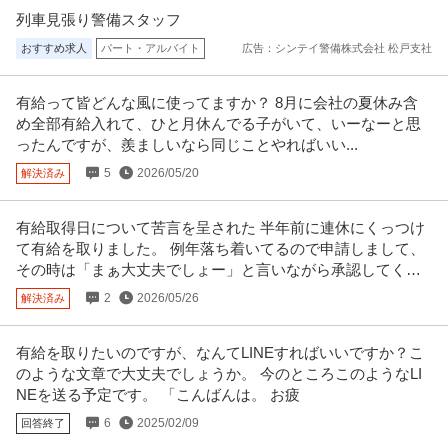
菊池運輸株式会社 菊池運輸 東京営業所DR
列車見張り警備スタッフ
正社員
未経験OK
アットホーム
職場内禁煙
おすすめ求人
パート・アルバイト
広告：シンテイ警備株式会社 松戸支社
月給35万円〜50万円
・未経験者大歓迎! 日中だけ働いてプライベート時間を大事にしながら、健康
有給って皆どんな風に使ってますか？ 8月に会社の夏休み含
的にしっかり稼げる！ 高額
…続きを見る
め全部有給入れて、ひと月休んでる子がいて、いーなーと思
提供：菊池運輸株式会社 菊池運輸 東京営業所DR
ったんですが、羨ましいなら同じことやればいい...
営業企画
5
2026/05/20
解決済み
株式会社スタンバイ
正社員
交通費支給
フレックスタイム制
特別休暇
有給取得日について苦言を呈された 半年前に連休にくっつけ
今後弊社事業のさらなる成長を目指すにあたり、より戦略的に成長を遂げる
て有給を取りました。 例年落ち着いてるので申請しまして、
ために新たに組織（セールスイネ
…続きを見る
その時は「まぁ大丈夫でしょー」と言いながら承認してくれ
提供：株式会社スタンバイ
てました。
2
2026/05/26
解決済み
この条件の求人をもっと見る
有給を取りたいのですが、なんてLINEすればいいですか？こ
のような文章で大丈夫でしょうか。 今のところこのようなLI
NEを送る予定です。 「こんばんは。 お疲
6
2025/02/09
回答終了