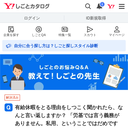
Yahoo!しごとカタログ
検索
通知数
i
ログイン
ID新規取得
企業を探す
しごとQA
特集一覧
スカウト
マイページ
自分に合う探し方は？しごと探しスタイル診断
解決済み
有給休暇をとる理由をしつこく聞かれたら、な
んと言い返しますか？ 「労基では言う義務が
ありません。私用、ということではだめです