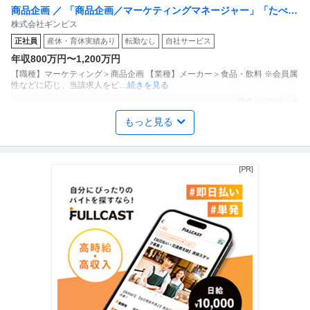
商品企画 ／ 「商品企画／マーケティングマネージャー」「たべっ
株式会社ギンビス
子どうぶつ」でお馴染みのお菓子メーカー ギンビス「「しみチョ
正社員
産休・育休実績あり
転勤なし
自社サービス
ココーン」「アスパラガス」などのロングセラー商品を製造／土
年収800万円〜1,200万円
日祝休み／転勤なし／勤務地日本橋」（株式会社ギンビス）
【職種】マーケティング＞商品企画 【業種】メーカー＞食品・飲料 ※会員属
性などに応じ、当該求人をビ
…続きを見る
提供：ビズリーチ
もっと見る
年収1000万円も可能×土日祝休み／外国人人材紹介の法人営業／
上野グループホールディングス株式会社
マネジメント業務
正社員
交通費支給
土日休み
介護休暇あり
月給47万円〜62.5万円
【年収1000万円も可能×土日祝休み】外国人人材紹介の法人営業｜マネジメ
ント業務 【高収入！稼ぐな
…続きを見る
提供：上野グループホールディングス株式会社
法務・コンプライアンス ／ 「測量士・測量士補・測量助手」最新
ひかり司法書士法人
ドローン・3Dレーザースキャナーを駆使する先進的測量技術者／
正社員
土日休み
高収入
完全週休2日制
創業90年の強固なグループ基盤／京都・丸太町駅徒歩1分／完全週
年収800万円〜1,000万円
休2日（土日祝）