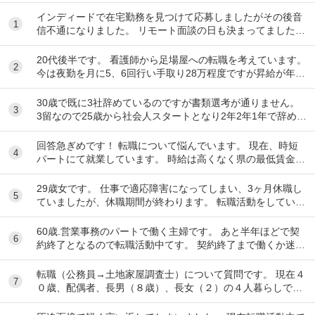
インディードで在宅勤務を見つけて応募しましたがその後音
1
信不通になりました。 リモート面談の日も決まってました。
リクルーティングソリューションという会...
20代後半です。 看護師から足場屋への転職を考えています。
2
今は夜勤を月に5、6回行い手取り28万程度ですが昇給が年10
00円のため将来に不安があります。...
30歳で既に3社辞めているのですが書類選考が通りません。
3
3留なので25歳から社会人スタートとなり2年2年1年で辞めて
しまいました。全部SESのITエンジ...
回答急ぎめです！ 転職について悩んでいます。 現在、時短
4
パートにて就業しています。 時給は高くなく県の最低賃金＋
20円で、1日6時間で働いています。 ...
29歳女です。 仕事で適応障害になってしまい、3ヶ月休職し
5
ていましたが、休職期間が終わります。 転職活動をしていま
したが決まらなかったので、一応、復帰さ...
60歳.営業事務のパートで働く主婦です。 あと半年ほどで契
6
約終了となるので転職活動中てす。 契約終了まで働くか迷い
ましたが、転職するなら早いほうが良いだろ...
転職（公務員→土地家屋調査士）について質問です。 現在４
7
０歳、配偶者、長男（８歳）、長女（２）の４人暮らしで
す。 地方公務員として勤めているなか、昨年度...