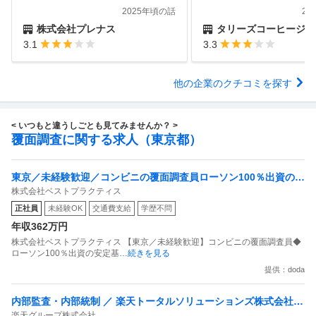
2025年頃の話
20
株式会社プレナス
タリーズコーヒージャパン
3.1
3.3
他の企業のクチコミを探す
< いつもと違うしごとも見てみませんか？ >
覆面調査に関する求人（東京都）
東京／未経験歓迎／コンビニの覆面調査員ローソン100％出資の安
株式会社ベストプラクティス
定基盤／月５日在宅／残業月10時間
正社員
未経験OK
交通費支給
学歴不問
年収362万円
株式会社ベストプラクティス 【東京／未経験歓迎】コンビニの覆面調査員◆
ローソン100％出資の安定基
…続きを見る
提供：doda
内部監査・内部統制 ／ 楽天トータルソリューションズ株式会社
楽天グループ株式会社