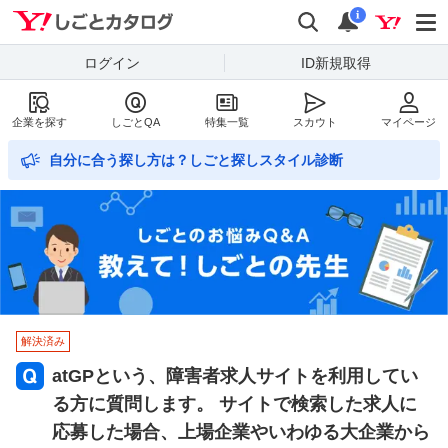
Yahoo!しごとカタログ
検索
通知数
i
ログイン
ID新規取得
企業を探す
しごとQA
特集一覧
スカウト
マイページ
自分に合う探し方は？しごと探しスタイル診断
解決済み
atGPという、障害者求人サイトを利用してい
る方に質問します。 サイトで検索した求人に
応募した場合、上場企業やいわゆる大企業から