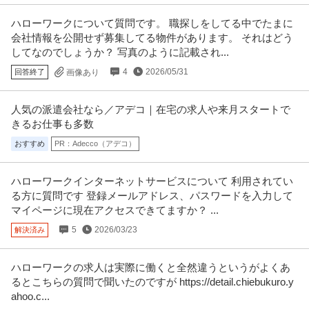
ハローワークについて質問です。 職探しをしてる中でたまに
会社情報を公開せず募集してる物件があります。 それはどう
してなのでしょうか？ 写真のように記載され...
4
2026/05/31
回答終了
画像あり
人気の派遣会社なら／アデコ｜在宅の求人や来月スタートで
きるお仕事も多数
おすすめ
PR：Adecco（アデコ）
ハローワークインターネットサービスについて 利用されてい
る方に質問です 登録メールアドレス、パスワードを入力して
マイページに現在アクセスできてますか？ ...
5
2026/03/23
解決済み
ハローワークの求人は実際に働くと全然違うというがよくあ
るとこちらの質問で聞いたのですが https://detail.chiebukuro.y
ahoo.c...