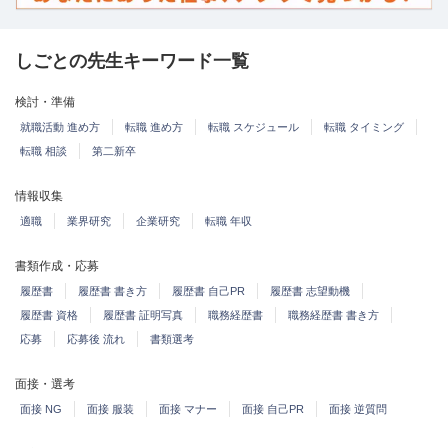
しごとの先生キーワード一覧
検討・準備
就職活動 進め方
転職 進め方
転職 スケジュール
転職 タイミング
転職 相談
第二新卒
情報収集
適職
業界研究
企業研究
転職 年収
書類作成・応募
履歴書
履歴書 書き方
履歴書 自己PR
履歴書 志望動機
履歴書 資格
履歴書 証明写真
職務経歴書
職務経歴書 書き方
応募
応募後 流れ
書類選考
面接・選考
面接 NG
面接 服装
面接 マナー
面接 自己PR
面接 逆質問