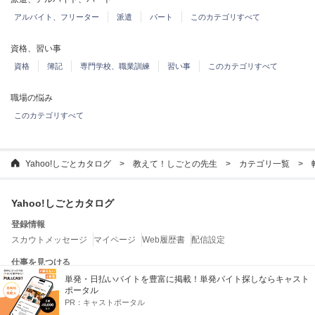
アルバイト、フリーター
派遣
パート
このカテゴリすべて
資格、習い事
資格
簿記
専門学校、職業訓練
習い事
このカテゴリすべて
職場の悩み
このカテゴリすべて
Yahoo!しごとカタログ
教えて！しごとの先生
カテゴリ一覧
Yahoo!しごとカタログ
登録情報
スカウトメッセージ
マイページ
Web履歴書
配信設定
仕事を見つける
企業を探す
特徴から企業を探す
ランキングから企業を探す
単発・日払いバイトを豊富に掲載！単発バイト探しならキャスト
ポータル
転職エージェントを探す
PR：
キャストポータル
お役立ちコンテンツ