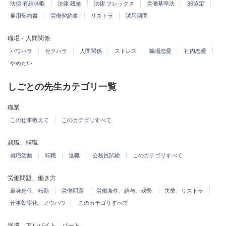
法律 有給休暇
法律 残業
法律 フレックス
労働基準法
36協定
雇用契約書
労働契約書
リストラ
試用期間
職場・人間関係
パワハラ
セクハラ
人間関係
ストレス
職場恋愛
社内恋愛
やめたい
しごとの先生カテゴリ一覧
職業
この仕事教えて
このカテゴリすべて
就職、転職
就職活動
転職
退職
公務員試験
このカテゴリすべて
労働問題、働き方
単身赴任、転勤
労働問題
労働条件、給与、残業
失業、リストラ
仕事効率化、ノウハウ
このカテゴリすべて
派遣、アルバイト、パート