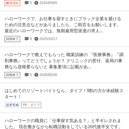
5
2026/05/05
解決済み
ハローワークで、お仕事を探すときにブラック企業を避ける
ための注意点などがありましたら、ご助言をお願いします。
最近のハローワークでは、無期雇用型派遣の求人...
6
2025/10/17
回答終了
ハローワークで教えてもらった 職業訓練の 『医療事務』『調
剤事務』ってどうでしょうか？ クリニックの受付、薬局の事
務なら資格要らないと 募集要項に記載があ...
5
2026/06/30
回答終了
はじめてのリゾートバイトなら、ダイブ！9割の方が未経験ス
タート！
おすすめ
PR：ダイブ
ハローワークの職員に「仕事探す気ある？」と半ギレされま
した。 現在働きながら転職活動をしている20代後半女です。