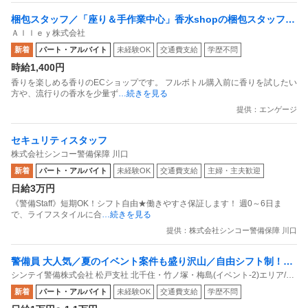
梱包スタッフ／「座り＆手作業中心」香水shopの梱包スタッフ
Ａｌｌｅｙ株式会社
副業OK 週1日からOK 1日1時間からOK
新着
パート・アルバイト
未経験OK
交通費支給
学歴不問
時給1,400円
香りを楽しめる香りのECショップです。 フルボトル購入前に香りを試したい
方や、流行りの香水を少量ず
…続きを見る
提供：エンゲージ
セキュリティスタッフ
株式会社シンコー警備保障 川口
新着
パート・アルバイト
未経験OK
交通費支給
主婦・主夫歓迎
日給3万円
《警備Staff》短期OK！シフト自由★働きやすさ保証します！ 週0～6日ま
で、ライフスタイルに合
…続きを見る
提供：株式会社シンコー警備保障 川口
警備員 大人気／夏のイベント案件も盛り沢山／自由シフト制！週
シンテイ警備株式会社 松戸支社 北千住・竹ノ塚・梅島(イベント-2)エリア/A3
払いもOK／毎週水曜日がお給料日最短翌日面接OK！応募後に届
203200113
新着
パート・アルバイト
未経験OK
交通費支給
学歴不問
くURLから面接日時を選んでね交通費全額支給なので遠方の方も