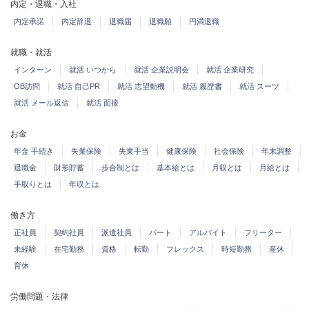
内定・退職・入社
内定承諾
内定辞退
退職届
退職願
円満退職
就職・就活
インターン
就活 いつから
就活 企業説明会
就活 企業研究
OB訪問
就活 自己PR
就活 志望動機
就活 履歴書
就活 スーツ
就活 メール返信
就活 面接
お金
年金 手続き
失業保険
失業手当
健康保険
社会保険
年末調整
退職金
財形貯蓄
歩合制とは
基本給とは
月収とは
月給とは
手取りとは
年収とは
働き方
正社員
契約社員
派遣社員
パート
アルバイト
フリーター
未経験
在宅勤務
資格
転勤
フレックス
時短勤務
産休
育休
労働問題・法律