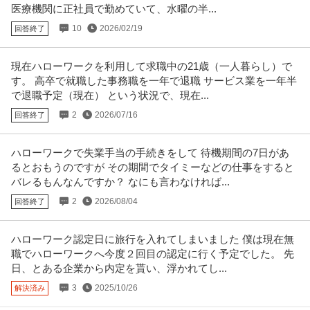
医療機関に正社員で勤めていて、水曜の半...
10
2026/02/19
回答終了
現在ハローワークを利用して求職中の21歳（一人暮らし）で
す。 高卒で就職した事務職を一年で退職 サービス業を一年半
で退職予定（現在） という状況で、現在...
2
2026/07/16
回答終了
ハローワークで失業手当の手続きをして 待機期間の7日があ
るとおもうのですが その期間でタイミーなどの仕事をすると
バレるもんなんですか？ なにも言わなければ...
2
2026/08/04
回答終了
ハローワーク認定日に旅行を入れてしまいました 僕は現在無
職でハローワークへ今度２回目の認定に行く予定でした。 先
日、とある企業から内定を貰い、浮かれてし...
3
2025/10/26
解決済み