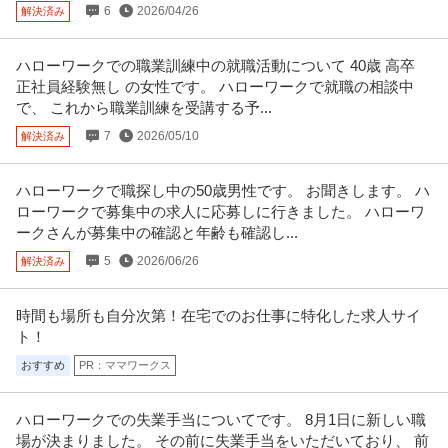
6
2026/04/26
解決済み
株式会社ダイケンホールディングス
正社員
土日休み
U・IターンOK
職場内禁煙
ハローワークでの職業訓練中の就職活動について 40歳 高卒
【職種】管理＞総務 【業種】不動産＞不動産管理 ※会員属性などに応じ、当
該求人をビズリーチ上で閲覧
…続きを見る
正社員経験無し の女性です。 ハローワークで就職の相談中
で、 これから職業訓練を受講する予...
提供：ビズリーチ
7
2026/05/10
解決済み
社会福祉士 資格必須／医療ソーシャルワーカー／土日祝休み／M
医療法人社団真清の会/南多摩クリニック
SW／病院
ハローワークで職探し中の50歳男性です。 お聞きします。 ハ
正社員
交通費支給
昇給あり
土日休み
ローワークで募集中の求人に応募しに行きました。 ハローワ
月給20万円〜30万円
ークさんが募集中の確認と年齢も確認し...
＜土曜日・日曜日・祝日休み＞整形外科・内科・訪問診療クリニックにて訪
5
2026/06/26
解決済み
問診療相談員のお仕事です＠町田
…続きを見る
提供：ケア人材バンク
時間も場所も自分次第！在宅でのお仕事に特化した求人サイ
個人営業 ／ 「営業」土日祝休み／業界屈指のインセンティブ／残
ト！
株式会社ヴェリタス・インベストメント
業月10h
おすすめ
PR：ママワークス
新着
正社員
土日休み
年間休日100日以上
産休・育休実績あり
年収800万円
ハローワークでの失業手当についてです。 8月1日に新しい職
【職種】営業＞個人営業 【業種】不動産＞デベロッパー ※会員属性などに応
場が決まりました。 その前に失業手当をいただいており、 前
じ、当該求人をビズリーチ上
…続きを見る