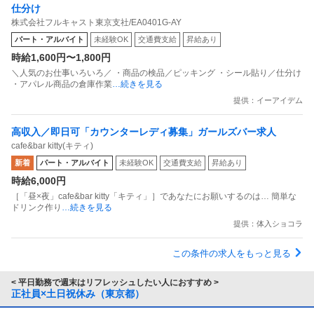
仕分け
株式会社フルキャスト東京支社/EA0401G-AY
パート・アルバイト
未経験OK
交通費支給
昇給あり
時給1,600円〜1,800円
＼人気のお仕事いろいろ／ ・商品の検品／ピッキング ・シール貼り／仕分け
・アパレル商品の倉庫作業
…続きを見る
提供：イーアイデム
高収入／即日可「カウンターレディ募集」ガールズバー求人
cafe&bar kitty(キティ)
新着
パート・アルバイト
未経験OK
交通費支給
昇給あり
時給6,000円
［「昼×夜」cafe&bar kitty「キティ」］であなたにお願いするのは… 簡単な
ドリンク作り
…続きを見る
提供：体入ショコラ
この条件の求人をもっと見る
< 平日勤務で週末はリフレッシュしたい人におすすめ >
正社員×土日祝休み（東京都）