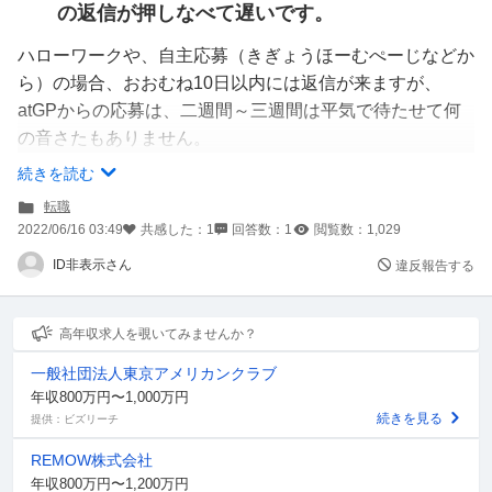
の返信が押しなべて遅いです。
ハローワークや、自主応募（きぎょうほーむぺーじなどか
ら）の場合、おおむね10日以内には返信が来ますが、
atGPからの応募は、二週間～三週間は平気で待たせて何
の音さたもありません。
続きを読む
別に最低限のマナーも守れない企業など、こちらから願い
転職
下げなのですが、サイトからこういう人の応募がありまし
2022/06/16 03:49
共感した：
1
回答数：
1
閲覧数：
1,029
た、というのに、諾否の返信をすることもできないってど
ID非表示さん
違反報告する
ういうことなんでしょうか？
お金を払ってるお客様だから、atGPも強く言えずに、ふ
高年収求人を覗いてみませんか？
んぞり返っているのですか？
一般社団法人東京アメリカンクラブ
年収800万円〜1,000万円
３週間以上待って、atGPから確認してもらっても音沙汰
続きを見る
提供：ビズリーチ
なしです。
REMOW株式会社
年収800万円〜1,200万円