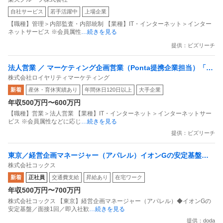
戦略事業コンプライアンス支援部 業務統制支援課：ショップコン
自社サービス
若手活躍中
上場企業
プライアンス推進担当（SBCSD）
【職種】管理＞内部監査・内部統制 【業種】IT・インターネット＞インター
ネットサービス ※会員属性
…続きを見る
提供：ビズリーチ
法人営業 ／ マーケティング企画営業（Ponta提携企業担当）「国
株式会社ロイヤリティマーケティング
内最大級の共通ポイントサービスを展開／無駄のない消費社会を
新着
産休・育休実績あり
年間休日120日以上
大手企業
目指すデータマーケティングカンパニー」
年収500万円〜600万円
【職種】営業＞法人営業 【業種】IT・インターネット＞インターネットサー
ビス ※会員属性などに応じ
…続きを見る
提供：ビズリーチ
東京／経営企画マネージャー（アパレル）イオンGの安定基盤／
株式会社コックス
面接1回／即入社歓迎
新着
正社員
交通費支給
昇給あり
在宅ワーク
年収500万円〜700万円
株式会社コックス 【東京】経営企画マネージャー（アパレル）◆イオンGの
安定基盤／面接1回／即入社歓
…続きを見る
提供：doda