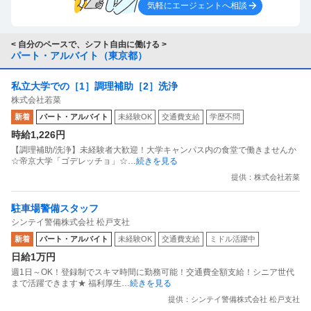
気軽にエージェントへ相談
< 自分のペースで、シフト自由に働ける >
パート・アルバイト（東京都）
私立大学での［1］調理補助［2］洗浄
株式会社若菜
新着
パート・アルバイト
未経験OK
交通費支給
学歴不問
時給1,226円
【調理補助/洗浄】未経験者大歓迎！大学キャンパス内の食堂で働きませんか
☆帝京大学「ゴデレッチョ」☆
…続きを見る
提供：株式会社若菜
駐車場警備スタッフ
シンテイ警備株式会社 松戸支社
新着
パート・アルバイト
未経験OK
交通費支給
ミドル活躍中
日給1万円
週1日～OK！登録制でスキマ時間に勤務可能！交通費全額支給！シニア世代
まで活躍できます★ 福利厚生
…続きを見る
提供：シンテイ警備株式会社 松戸支社