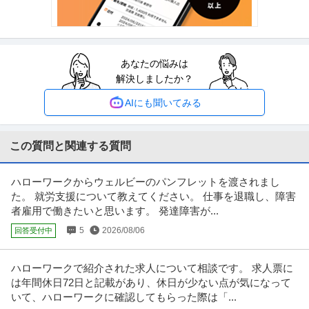
【職種】管理＞法務・コンプライアンス 【業種】士業＞その他 ※会員属性な
どに応じ、当該求人をビズリ
…続きを見る
提供：ビズリーチ
あなたの悩みは
中野／現場品質検査（アパート）シニア活躍中／残業10h程度／
解決しましたか？
株式会社レオパレス21
土日祝／”ホワイト企業”認定企業
新着
正社員
交通費支給
昇給あり
在宅ワーク
AIにも聞いてみる
年収579万円〜1,002万円
株式会社レオパレス21 【中野】現場品質検査（アパート）◆シニア活躍中｜
残業10h程度｜土日祝｜”
…続きを見る
この質問と関連する質問
提供：doda
ハローワークからウェルビーのパンフレットを渡されまし
経理（財務会計） ／ 経理／土日祝休み／服装自由／賞与4か月分
た。 就労支援について教えてください。 仕事を退職し、障害
株式会社林電子
／平均年齢30代／残業月10時間
者雇用で働きたいと思います。 発達障害が...
正社員
交通費支給
昇給あり
在宅ワーク
5
2026/08/06
回答受付中
年収300万円〜500万円
【職種】管理＞経理（財務会計） 【業種】IT・インターネット＞ソフトウエ
ア ※会員属性などに応じ、
…続きを見る
ハローワークで紹介された求人について相談です。 求人票に
提供：ビズリーチ
は年間休日72日と記載があり、休日が少ない点が気になって
いて、ハローワークに確認してもらった際は「...
総務 ／ 総務人事 土日祝休み／残業ほぼなし