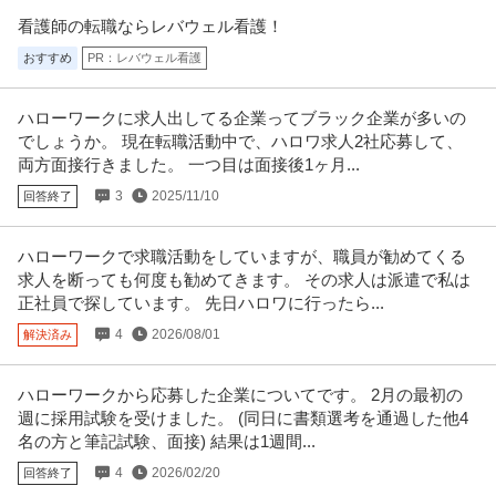
看護師の転職ならレバウェル看護！
おすすめ
PR：レバウェル看護
ハローワークに求人出してる企業ってブラック企業が多いの
でしょうか。 現在転職活動中で、ハロワ求人2社応募して、
両方面接行きました。 一つ目は面接後1ヶ月...
3
2025/11/10
回答終了
ハローワークで求職活動をしていますが、職員が勧めてくる
求人を断っても何度も勧めてきます。 その求人は派遣で私は
正社員で探しています。 先日ハロワに行ったら...
4
2026/08/01
解決済み
ハローワークから応募した企業についてです。 2月の最初の
週に採用試験を受けました。 (同日に書類選考を通過した他4
名の方と筆記試験、面接) 結果は1週間...
4
2026/02/20
回答終了