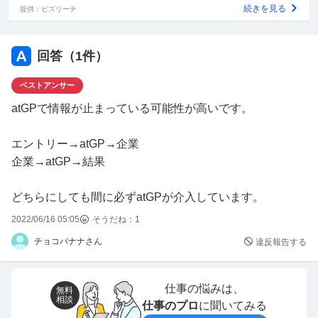
「そんなクソ企業こちらから願い下げなので、その旨お伝
続きを見る
提供：ビズリーチ
えください」と返信しましたが、その通り伝えてくれてま
すかね？
回答（
1
件）
自分でその企業のホームページから送信してやりたいくら
ベストアンサー
い不愉快です。
atGPで情報が止まっている可能性が高いです。
エントリー→atGP→企業
企業→atGP→結果
どちらにしても間に必ずatGPが介入しています。
2022/06/16 05:05
そうだね：
1
チョコバナナさん
違反報告する
仕事の悩みは、
無料
相談
仕事のプロ
に聞いてみる