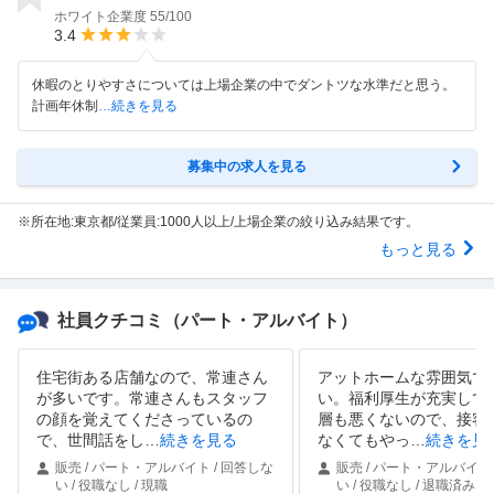
ホワイト企業度
55/100
3.4
休暇のとりやすさについては上場企業の中でダントツな水準だと思う。
計画年休制
…続きを見る
募集中の求人を見る
※所在地:東京都/従業員:1000人以上/上場企業の絞り込み結果です。
もっと見る
社員クチコミ
（パート・アルバイト）
住宅街ある店舗なので、常連さん
アットホームな雰囲気で
が多いです。常連さんもスタッフ
い。福利厚生が充実して
の顔を覚えてくださっているの
層も悪くないので、接客
で、世間話をし
…
続きを見る
なくてもやっ
…
続きを見
販売 / パート・アルバイト / 回答しな
販売 / パート・アルバイト 
い / 役職なし / 現職
い / 役職なし / 退職済み