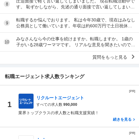
圧迫面接で軽く言い返してしまいました。 現在転職活動中で
8
す。 恥ずかしながら、先述の通り面接で言い返してしまい、
今後どのように対応すべきかご教示いただきた...
転職するか悩んでおります。 私は今年30歳で、現在はみなし
9
公務員として働いています。年収は約600万円で土日祝休み
です。 このまま現在の職場で40代～50...
みなさんなら今の仕事を続けますか。転職しますか。 1歳の
10
子がいる28歳ワーママです。 リアルな意見を聞きたいので現
在もしくは過去ワーママだった方のみ、回...
質問をもっと見る
転職エージェント求人数ランキング
[PR]
リクルートエージェント
1
すべての求人数
990,000
業界トップクラスの求人数と転職支援実績！
続きを見る
[PR]