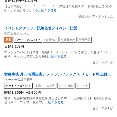
日給1万円〜1.1万円
問題なし！未経験歓迎 ／ 警備スタッフ
【仕事内容】 ＊……＊……＊……＊… 弊社は未経験スタート9割以上で 始め
やすい＆続けやすい♪ 今
…続きを見る
提供：ヒバライドットコム
イベントスタッフ／試験監督／イベント設営
株式会社マッシュ
新着
パート・アルバイト
未経験OK
交通費支給
学歴不問
日給2.2万円
マッシュのバイトは単発・短期OK！イベントバイトで稼ごう！夏はイベント
盛り！マッシュで充実した毎日
…続きを見る
提供：バイトル
労務事務 月80時間自由シフト フルフレックス リモート可 主婦活
Takeoffer会計事務所
躍中
パート・アルバイト
主婦・主夫歓迎
シフト自由
シフト制
時給1,300円〜1,600円
労働・社会保険手続業務全般をお任せします。 【具体的には】 ■給与計算業
務（マネーフォワード給与、
…続きを見る
提供：アカナビ