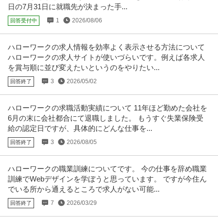
日の7月31日に就職先が決まった手...
提供：ビズリーチ
1
2026/08/06
回答受付中
法人営業 ／ 「東京／名鉄グループ」国際物流の法人営業 40代・5
名鉄ワールドトランスポート株式会社
0代活躍中！／残業20h程度／土日祝休み
ハローワークの求人情報を効率よく表示させる方法について
新着
正社員
昇給あり
ミドル活躍中
土日休み
ハローワークの求人サイトが使いづらいです。例えば各求人
年収400万円〜600万円
を賞与順に並び変えたいというのをやりたい...
【職種】営業＞法人営業 【業種】運輸・交通＞その他 ※会員属性などに応
3
2026/05/02
じ、当該求人をビズリーチ上で
回答終了
…続きを見る
提供：ビズリーチ
ハローワークの求職活動実績について 11年ほど勤めた会社を
この条件の求人をもっと見る
6月の末に会社都合にて退職しました。 もうすぐ失業保険受
給の認定日ですが、具体的にどんな仕事を...
3
2026/08/05
回答終了
ハローワークの職業訓練についてです。 今の仕事を辞め職業
訓練でWebデザインを学ぼうと思っています。 ですが今住ん
でいる所から通えるところで求人がない可能...
7
2026/03/29
回答終了