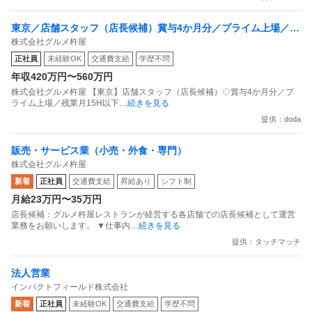
東京／店舗スタッフ（店長候補）賞与4か月分／プライム上場／残
株式会社グルメ杵屋
業月15H以下／新店オープン多数
正社員
未経験OK
交通費支給
学歴不問
年収420万円〜560万円
株式会社グルメ杵屋 【東京】店舗スタッフ（店長候補）◇賞与4か月分／プ
ライム上場／残業月15H以下
…続きを見る
提供：doda
販売・サービス業（小売・外食・専門）
株式会社グルメ杵屋
新着
正社員
交通費支給
昇給あり
シフト制
月給23万円〜35万円
店長候補：グルメ杵屋レストランが経営する各店舗での店長候補として運営
業務をお願いします。 ▼仕事内
…続きを見る
提供：タッチマッチ
法人営業
インパクトフィールド株式会社
新着
正社員
未経験OK
交通費支給
学歴不問