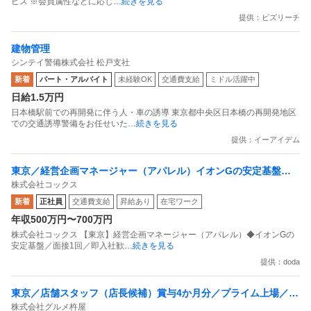
ビス ※会員属性などに応じ
…続きを見る
提供：ビズリーチ
建物管理
シンテイ警備株式会社 松戸支社
新着
パート・アルバイト
未経験OK
交通費支給
ミドル活躍中
日給1.5万円
日本橋駅前での再開発に伴う人・車の誘導 東京都中央区日本橋の再開発地区
での交通誘導警備をお任せいた
…続きを見る
提供：イーアイデム
東京／経営企画マネージャー（アパレル）イオンGの安定基盤／
株式会社コックス
面接1回／即入社歓迎
新着
正社員
交通費支給
昇給あり
在宅ワーク
年収500万円〜700万円
株式会社コックス 【東京】経営企画マネージャー（アパレル）◆イオンGの
安定基盤／面接1回／即入社歓
…続きを見る
提供：doda
東京／店舗スタッフ（店長候補）賞与4か月分／プライム上場／残
株式会社グルメ杵屋
業月15H以下／新店オープン多数