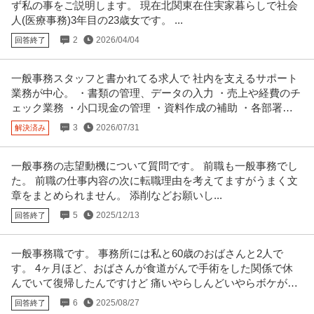
経理（財務会計） ／ 事務スタッフ／受付・データ入力・庶務
ず私の事をご説明します。 現在北関東在住実家暮らしで社会
株式会社センコーリビングプラザ
人(医療事務)3年目の23歳女です。 ...
正社員
未経験OK
ミドル活躍中
職場内禁煙
2
2026/04/04
回答終了
【職種】管理＞経理（財務会計） 【業種】サービス＞その他 ※会員属性など
に応じ、当該求人をビズリー
…続きを見る
一般事務スタッフと書かれてる求人で 社内を支えるサポート
提供：ビズリーチ
業務が中心。 ・書類の管理、データの入力 ・売上や経費のチ
ェック業務 ・小口現金の管理 ・資料作成の補助 ・各部署の
事務総合／未経験からDXに挑戦「AI活用×事務職」月給35万円～
サポート対応など
株式会社アークシンク
／年休125日／コアメンバー候補
3
2026/07/31
解決済み
新着
正社員
未経験OK
交通費支給
スキルアップ
年収420万円〜800万円
一般事務の志望動機について質問です。 前職も一般事務でし
新しい時代の事務業務です。 AIの台頭でかつての事務職は今後淘汰されてい
た。 前職の仕事内容の次に転職理由を考えてますがうまく文
くことが予想されます。 そ
…続きを見る
章をまとめられません。 添削などお願いし...
提供：エンゲージ
5
2025/12/13
回答終了
この条件の求人をもっと見る
一般事務職です。 事務所には私と60歳のおばさんと2人で
す。 4ヶ月ほど、おばさんが食道がんで手術をした関係で休
んでいて復帰したんですけど 痛いやらしんどいやらボケが始
まったやらで
6
2025/08/27
回答終了