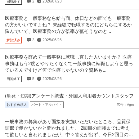
2
2026/07/23
回答終了
医療事務と一般事務なら給与面、休日などの面でも一般事務
の方がいいですよね？ 未経験で転職するのにどちらにするか
悩んでいて、医療事務の方が倍率が低そうなのと...
3
2025/06/26
解決済み
医療事務を辞めて一般事務に就職し直した人いますか？ 医療
事務はもう2度とやりたくなくて一般事務に転職しようと思っ
ているんですけど何で医療じゃないの？資格も...
5
2025/08/26
回答終了
(単発・短期)アンケート調査・外国人利用者カウントスタッフ
おすすめ求人
パート・アルバイト
広告：Agre
一般事務の募集があり面接を実施いただいたところ、品質保
証部で働かないかと聞かれました。 2回目の面接までに考え
て欲しいと言われましたが、中々答えが出ず、今日2回目の面