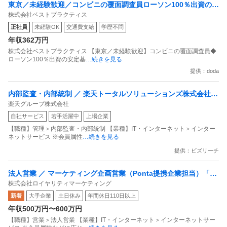
東京／未経験歓迎／コンビニの覆面調査員ローソン100％出資の安
株式会社ベストプラクティス
定基盤／月５日在宅／残業月10時間
正社員
未経験OK
交通費支給
学歴不問
年収362万円
株式会社ベストプラクティス 【東京／未経験歓迎】コンビニの覆面調査員◆
ローソン100％出資の安定基
…続きを見る
提供：doda
内部監査・内部統制 ／ 楽天トータルソリューションズ株式会社
楽天グループ株式会社
戦略事業コンプライアンス支援部 業務統制支援課：ショップコン
自社サービス
若手活躍中
上場企業
プライアンス推進担当（SBCSD）
【職種】管理＞内部監査・内部統制 【業種】IT・インターネット＞インター
ネットサービス ※会員属性
…続きを見る
提供：ビズリーチ
法人営業 ／ マーケティング企画営業（Ponta提携企業担当）「国
株式会社ロイヤリティマーケティング
内最大級の共通ポイントサービスを展開／無駄のない消費社会を
新着
大手企業
土日休み
年間休日110日以上
目指すデータマーケティングカンパニー」
年収500万円〜600万円
【職種】営業＞法人営業 【業種】IT・インターネット＞インターネットサー