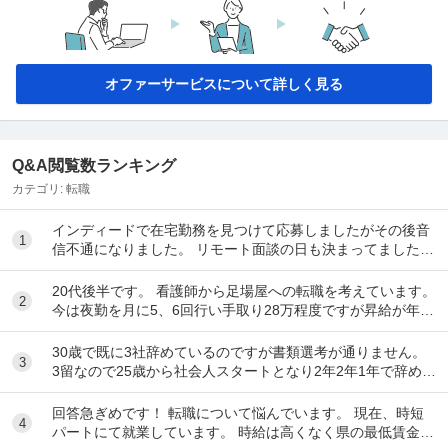
オファーサービスについて詳しく見る
Q&A閲覧数ランキング
カテゴリ:
転職
インディードで在宅勤務を見つけて応募しましたがその後音
1
信不通になりました。 リモート面談の日も決まってました。
リクルーティングソリューションという会...
20代後半です。 看護師から足場屋への転職を考えています。
2
今は夜勤を月に5、6回行い手取り28万程度ですが昇給が年10
00円のため将来に不安があります。...
30歳で既に3社辞めているのですが書類選考が通りません。
3
3留なので25歳から社会人スタートとなり2年2年1年で辞めて
しまいました。全部SESのITエンジ...
回答急ぎめです！ 転職について悩んでいます。 現在、時短
4
パートにて就業しています。 時給は高くなく県の最低賃金＋