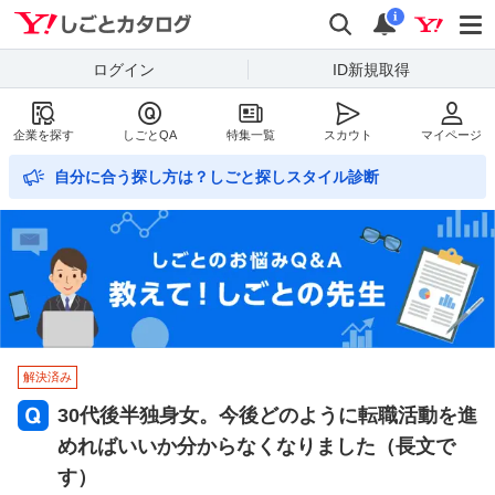
Yahoo!しごとカタログ
検索
通知数
i
ログイン
ID新規取得
企業を探す
しごとQA
特集一覧
スカウト
マイページ
自分に合う探し方は？しごと探しスタイル診断
解決済み
30代後半独身女。今後どのように転職活動を進
めればいいか分からなくなりました（長文で
す）