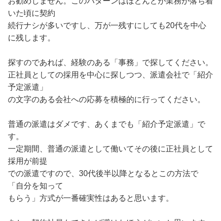
こともあり、やはり厳しい
お勧めしません。このパターンはほとんどが業務が落ち着
です。
いた頃に契約
先日インターネットの求人サイトで、大手派遣会社の求人
続行ナシが多いですし、万が一残すにしても20代を中心
を見つけました。
に残します。
ある特殊法人のオープニングスタッフとして、大量人数採
用の事務（契約社員）の
探すのであれば、経験のある「事務」で探してください。
仕事なのですが、応募するべきかやめるべきか迷っていま
正社員としての採用を中心に探しつつ、派遣会社で「紹介
す。
予定派遣」
36歳で独身・勤務期間が短い職歴が多くブランクが長く
の文字のある会社への応募を積極的に行ってください。
なっている私のような者が、
なるべく早いうちに正規雇用で勤務できる仕事に就くよう
普通の派遣はダメです、あくまでも「紹介予定派遣」で
にするためには、非正規
す。
雇用の仕事を探している現時点でも、諦めず製造や物流な
一定期間、普通の派遣として働いてその後に正社員として
どの方面を中心に探し
採用が前提
続けるべきでしょうか。
での派遣ですので、30代後半以降となるとこの方法で
それとも、わずかでも職歴がある事務職の仕事ももう一度
「自分を知って
当たってみて、もし採用
もらう」方式が一番確実性はあると思います。
されたら、今はとりあえずその仕事に就いた方がいいので