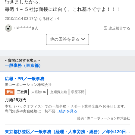
行きましたから。
毎週４～５社は面接に出向く、これ基本ですよ！！！
2010/11/14 03:17
なるほど：
4
uki********さん
違反報告する
他の回答を見る
< 質問に関する求人 >
一般事務（東京都）
広報・PR／一般事務
際コーポレーション株式会社
新着
正社員
未経験OK
交通費支給
学歴不問
月給25万円
本社（バックオフィス）での一般事務・サポート業務全般をお任せします。
専門知識や実務経験は一切不要
…続きを見る
提供：際コーポレーション株式会社
東京都杉並区／一般事務（経理・人事労務・総務）／年休120日／