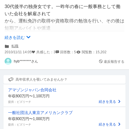
30代後半の独身女です。一昨年の春に一般事務として働
いた会社を解雇されて
から、運転免許の取得や資格取得の勉強を行い、その後は
短期アルバイトや派遣
の仕事をいくつか行いながら、ずっと転職活動を続けてい
続きを読む
ます。
転職
大学卒業後、34歳まで事務職で正社員・非正規雇用問わ
2010/11/11 14:05
共感した：
3
回答数：
5
閲覧数：
15,202
ず、何社かで勤務しま
hyb********さん
違反報告する
したが、いずれも会社都合による解雇か、契約期間満了で
勤務終了という形で終
わるパターンで、一つの会社で長く働けず（最長1年
高年収求人を覗いてみませんか？
半）、短い勤務期間の職歴が
アマゾンジャパン合同会社
多い上、前の会社から次の会社へ移る間のブランクが長い
年収800万円〜1,100万円
（その間は短期アル
続きを見る
提供：ビズリーチ
バイトを行いながら転職活動を続けていました）という負
一般社団法人東京アメリカンクラブ
のスパイラルから抜け出せ
年収800万円〜1,000万円
ません。ハローワークや民間のキャリアカウンセリングも
続きを見る
提供：ビズリーチ
受けてみたのですが、状況