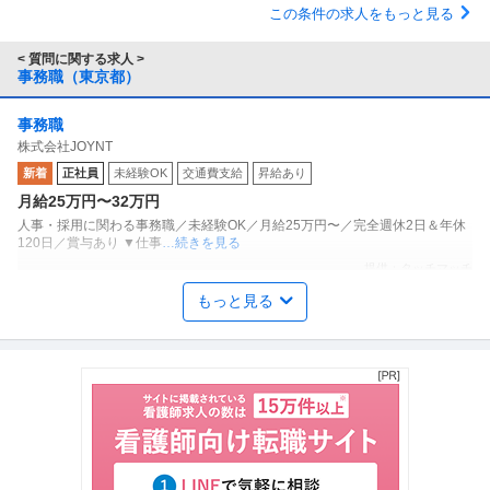
この条件の求人をもっと見る
< 質問に関する求人 >
事務職（東京都）
事務職
株式会社JOYNT
新着
正社員
未経験OK
交通費支給
昇給あり
月給25万円〜32万円
⼈事・採⽤に関わる事務職／未経験OK／月給25万円〜／完全週休2⽇＆年休
120日／賞与あり ▼仕事
…続きを見る
提供：タッチマッチ
もっと見る
経理（財務会計） ／ 経理／データ入力事務
アルカナエナジー株式会社
未経験OK
リモートワーク
スキルアップ
年収500万円〜600万円
【職種】管理＞経理（財務会計） 【業種】エネルギー＞電力・ガス・水道 ※
会員属性などに応じ、当該求
…続きを見る
提供：ビズリーチ