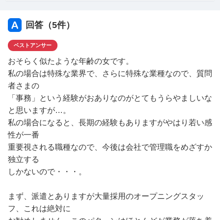
は変わりませんでした。
早く、正社員か契約社員として長く働ける仕事に就きたい
回答（
5
件）
のですが、雇用状況が
ベストアンサー
厳しい現在、当面はパート・アルバイトでの仕事を探すし
かないと思い、今は非正
おそらく似たような年齢の女です。
規雇用の仕事に就いて、その仕事の中で職歴とキャリアを
私の場合は特殊な業界で、さらに特殊な業種なので、質問
作りながら、正規雇用に
者さまの
つながる転職活動をしようと考えたのですが、非正規雇用
「事務」という経験がおありなのがとてもうらやましいな
の仕事に応募しても不
と思いますが…。
採用になる状況が続いています。
私の場合になると、長期の経験もありますがやはり若い感
前の会社を失職してから1年ぐらいの間は、多少なりとも
性が一番
職歴がある事務職で探しま
重要視される職種なので、今後は会社で管理職をめざすか
したが全くダメだったので、30代後半という年齢の事も
独立する
考え、事務職ではなく別業
しかないので・・・。
種で一からやり直した方がいいと思い、製造方面や軽作業
など物流方面での仕事
まず、派遣とありますが大量採用のオープニングスタッ
を探しているのですが、若くない上に職歴がほとんどない
フ、これは絶対に