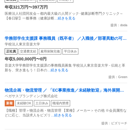
年収321万円〜397万円
医療法人社団同友会～都内最大級の人間ドック･健康診断専門クリニック～
【春日駅】一般事務（健康診断
…続きを見る
提供：doda
学務部学生支援課 事務職員（既卒者） ／入職後／部署異動の可能
学校法人東京音楽大学
性あり
正社員
交通費支給
雇用保険完備
平日休み
年収5,000,000円〜0円
音楽大学学務部学生支援課の事務職員募集 学校法人東京音楽大学 - 伝統と革
新を、突き進もう！日本の
…続きを見る
提供：Green
物流企画・物流管理 ／ 「EC事業推進／未経験歓迎」海外展開中
ペガサスブランディング株式会社
のEC系ベンチャー企業／創業3年で年商10億超え
新着
未経験OK
土日休み
職場内禁煙
【職種】管理＞物流企画・物流管理 【業種】メーカー＞その他 ※会員属性な
どに応じ、当該求人をビズリ
…続きを見る
提供：ビズリーチ