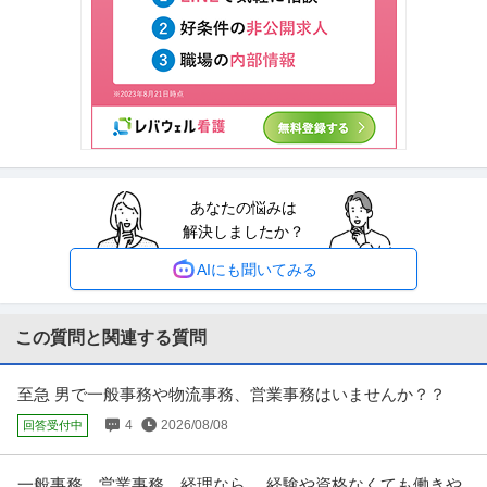
国際・貿易業務 ／ 貿易事務職
テクノクオーツ株式会社
新着
未経験OK
海外出張あり
U・IターンOK
年収300万円〜400万円
【職種】管理＞国際・貿易業務 【業種】メーカー＞その他 ※会員属性などに
応じ、当該求人をビズリーチ
…続きを見る
提供：ビズリーチ
あなたの悩みは
営業企画 ／ 「新宿勤務」業務スタッフ（営業アシスタント）
解決しましたか？
株式会社大塚商会
正社員
在宅ワーク
キャリアアップ制度
職場内禁煙
AIにも聞いてみる
年収400万円〜700万円
【職種】営業＞営業企画 【業種】IT・インターネット＞インターネットサー
ビス ※会員属性などに応じ
…続きを見る
この質問と関連する質問
提供：ビズリーチ
至急 男で一般事務や物流事務、営業事務はいませんか？？
建築設計 ／ 「建設ディレクター」無資格から将来のプロ（1級・2
株式会社ビッグファイブ
4
2026/08/08
回答受付中
級資格者）へ主体的にステップアップ！／現場同行＆CAD作図／
新着
土日休み
年間休日100日以上
残業月20時間以内
女性も活躍中／年休120日
年収400万円〜600万円
一般事務、営業事務、経理なら、 経験や資格なくても働きや