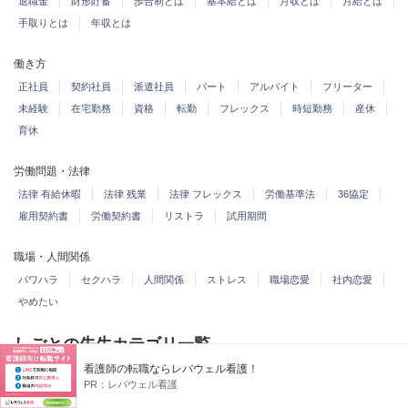
退職金
財形貯蓄
歩合制とは
基本給とは
月収とは
月給とは
手取りとは
年収とは
働き方
正社員
契約社員
派遣社員
パート
アルバイト
フリーター
未経験
在宅勤務
資格
転勤
フレックス
時短勤務
産休
育休
労働問題・法律
法律 有給休暇
法律 残業
法律 フレックス
労働基準法
36協定
雇用契約書
労働契約書
リストラ
試用期間
職場・人間関係
パワハラ
セクハラ
人間関係
ストレス
職場恋愛
社内恋愛
やめたい
しごとの先生カテゴリ一覧
看護師の転職ならレバウェル看護！
職業
PR：
レバウェル看護
この仕事教えて
このカテゴリすべて