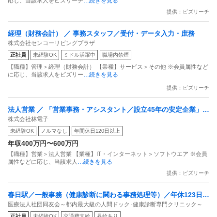
応じ、当該求人をビズリーチ
…続きを見る
提供：ビズリーチ
経理（財務会計） ／ 事務スタッフ／受付・データ入力・庶務
株式会社センコーリビングプラザ
正社員
未経験OK
ミドル活躍中
職場内禁煙
【職種】管理＞経理（財務会計） 【業種】サービス＞その他 ※会員属性など
に応じ、当該求人をビズリー
…続きを見る
提供：ビズリーチ
法人営業 ／ 「営業事務・アシスタント／設立45年の安定企業」／
株式会社林電子
事務メイン・新規開拓なし／書類作成とアサイン業務／土日祝休
未経験OK
ノルマなし
年間休日120日以上
み／服装自由／残業月10時間
年収400万円〜600万円
【職種】営業＞法人営業 【業種】IT・インターネット＞ソフトウエア ※会員
属性などに応じ、当該求人
…続きを見る
提供：ビズリーチ
春日駅／一般事務（健康診断に関わる事務処理等）／年休123日／
医療法人社団同友会～都内最大級の人間ドック･健康診断専門クリニック～
正社員／都内最大級の健診クリニック
正社員
未経験OK
交通費支給
昇給あり