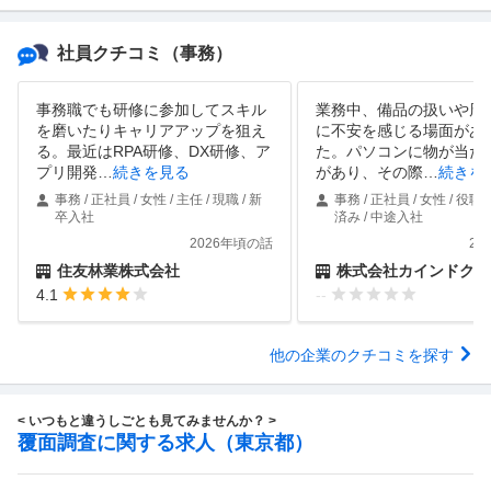
社員クチコミ
（事務）
事務職でも研修に参加してスキル
業務中、備品の扱いや周
を磨いたりキャリアアップを狙え
に不安を感じる場面があ
る。最近はRPA研修、DX研修、ア
た。パソコンに物が当た
プリ開発
…
続きを見る
があり、その際
…
続きを
事務 / 正社員 / 女性 / 主任 / 現職 / 新
事務 / 正社員 / 女性 / 役職
卒入社
済み / 中途入社
2026年頃の話
20
住友林業株式会社
株式会社カインドクル
4.1
--
他の企業のクチコミを探す
< いつもと違うしごとも見てみませんか？ >
覆面調査に関する求人（東京都）