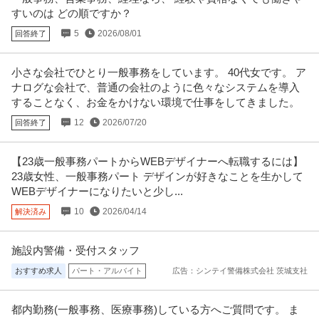
【職種】建築・土木＞建築設計 【業種】建設＞建設・建築・土木 ※会員属性
すいのは どの順ですか？
などに応じ、当該求人をビズ
…続きを見る
5
2026/08/01
回答終了
提供：ビズリーチ
学務部学生支援課 事務職員（既卒者） ／入職後／部署異動の可能
小さな会社でひとり一般事務をしています。 40代女です。 ア
学校法人東京音楽大学
性あり
ナログな会社で、普通の会社のように色々なシステムを導入
することなく、お金をかけない環境で仕事をしてきました。
正社員
交通費支給
雇用保険完備
平日休み
年収5,000,000円〜0円
12
2026/07/20
回答終了
音楽大学学務部学生支援課の事務職員募集 学校法人東京音楽大学 - 伝統と革
新を、突き進もう！日本の
…続きを見る
【23歳一般事務パートからWEBデザイナーへ転職するには】
提供：Green
23歳女性、一般事務パート デザインが好きなことを生かして
WEBデザイナーになりたいと少し...
事務職 ベネッセ運営の保育園／8／8 新着／駅チカ案件
ベネッセの保育園 ベネッセ かごまち保育園
10
2026/04/14
解決済み
新着
パート・アルバイト
交通費支給
昇給あり
週休2日制
時給1,265円
施設内警備・受付スタッフ
【東京都／文京区】 私立認可保育園 ベネッセ かごまち保育園 事務員 パー
おすすめ求人
パート・アルバイト
広告：シンテイ警備株式会社 茨城支社
ト・アルバイト の求人詳
…続きを見る
提供：ベネッセスタイルケア保育
都内勤務(一般事務、医療事務)している方へご質問です。 ま