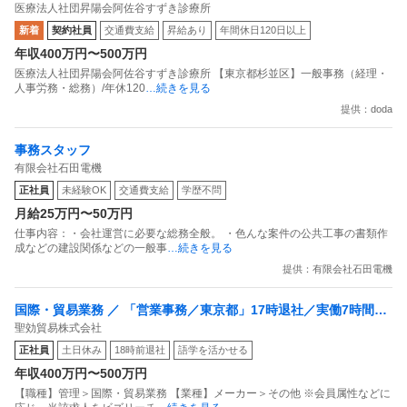
医療法人社団昇陽会阿佐谷すずき診療所
土日祝休み／月残業平均10時間
新着
契約社員
交通費支給
昇給あり
年間休日120日以上
年収400万円〜500万円
医療法人社団昇陽会阿佐谷すずき診療所 【東京都杉並区】一般事務（経理・
人事労務・総務）/年休120
…続きを見る
提供：doda
事務スタッフ
有限会社石田電機
正社員
未経験OK
交通費支給
学歴不問
月給25万円〜50万円
仕事内容：・会社運営に必要な総務全般。 ・色んな案件の公共工事の書類作
成などの建設関係などの一般事
…続きを見る
提供：有限会社石田電機
国際・貿易業務 ／ 「営業事務／東京都」17時退社／実働7時間／
聖効貿易株式会社
残業ほぼなし／聖効グループの安定基盤
正社員
土日休み
18時前退社
語学を活かせる
年収400万円〜500万円
【職種】管理＞国際・貿易業務 【業種】メーカー＞その他 ※会員属性などに