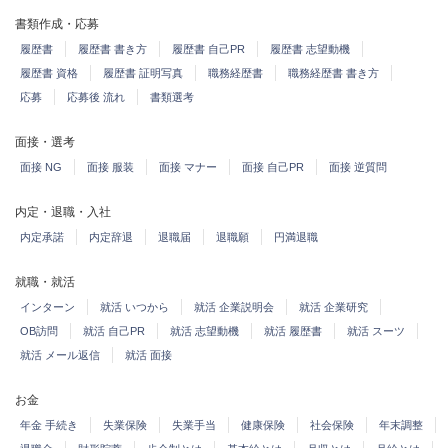
書類作成・応募
履歴書
履歴書 書き方
履歴書 自己PR
履歴書 志望動機
履歴書 資格
履歴書 証明写真
職務経歴書
職務経歴書 書き方
応募
応募後 流れ
書類選考
面接・選考
面接 NG
面接 服装
面接 マナー
面接 自己PR
面接 逆質問
内定・退職・入社
内定承諾
内定辞退
退職届
退職願
円満退職
就職・就活
インターン
就活 いつから
就活 企業説明会
就活 企業研究
OB訪問
就活 自己PR
就活 志望動機
就活 履歴書
就活 スーツ
就活 メール返信
就活 面接
お金
年金 手続き
失業保険
失業手当
健康保険
社会保険
年末調整