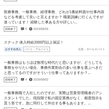
医療事務、一般事務、経理事務、どれが1番給料面や仕事内容
などを考慮して良いと言えますか？ 職業訓練に行くんですが
迷っています！ 経験した事ある方や詳しい...
5
2024/08/26
回答終了
スナック 体入時給2000円以上保証！
おすすめ求人
パート・アルバイト
広告：ガールズバイト
一般事務はもうほぼ無理な時代だと思いますが、どうしても
事務をやりたい場合、事務作業割合の多い仕事を選ぶべきだ
と思ってるのですがそういう仕事ってありますか？...
4
2026/08/02
回答終了
一般事務職で入社したのですが、実際は営業管理職者のアシ
スタントでした。現段階で私の固定業務がなく、都度指示を
貰う形です。急に同行して外出する事もあります。...