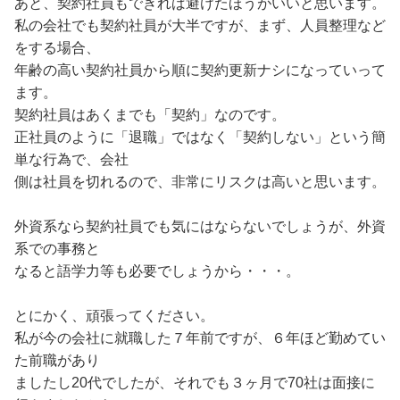
しょうか。
あと、契約社員もできれば避けたほうがいいと思います。
自分の不徳が招いたという事は承知していますが、これか
私の会社でも契約社員が大半ですが、まず、人員整理など
らどの方向に転職活動
をする場合、
を進めたらいいのか、自分でも分からなくなってしまいま
年齢の高い契約社員から順に契約更新ナシになっていって
した。
ます。
契約社員はあくまでも「契約」なのです。
正社員のように「退職」ではなく「契約しない」という簡
単な行為で、会社
側は社員を切れるので、非常にリスクは高いと思います。
外資系なら契約社員でも気にはならないでしょうが、外資
系での事務と
なると語学力等も必要でしょうから・・・。
とにかく、頑張ってください。
私が今の会社に就職した７年前ですが、６年ほど勤めてい
た前職があり
ましたし20代でしたが、それでも３ヶ月で70社は面接に