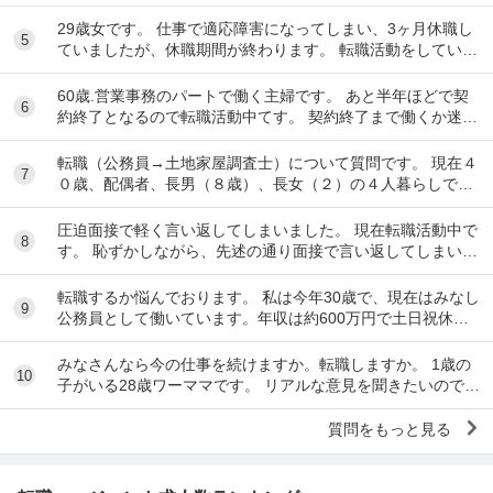
20円で、1日6時間で働いています。 ...
29歳女です。 仕事で適応障害になってしまい、3ヶ月休職し
5
ていましたが、休職期間が終わります。 転職活動をしていま
したが決まらなかったので、一応、復帰さ...
60歳.営業事務のパートで働く主婦です。 あと半年ほどで契
6
約終了となるので転職活動中てす。 契約終了まで働くか迷い
ましたが、転職するなら早いほうが良いだろ...
転職（公務員→土地家屋調査士）について質問です。 現在４
7
０歳、配偶者、長男（８歳）、長女（２）の４人暮らしで
す。 地方公務員として勤めているなか、昨年度...
圧迫面接で軽く言い返してしまいました。 現在転職活動中で
8
す。 恥ずかしながら、先述の通り面接で言い返してしまい、
今後どのように対応すべきかご教示いただきた...
転職するか悩んでおります。 私は今年30歳で、現在はみなし
9
公務員として働いています。年収は約600万円で土日祝休み
です。 このまま現在の職場で40代～50...
みなさんなら今の仕事を続けますか。転職しますか。 1歳の
10
子がいる28歳ワーママです。 リアルな意見を聞きたいので現
在もしくは過去ワーママだった方のみ、回...
質問をもっと見る