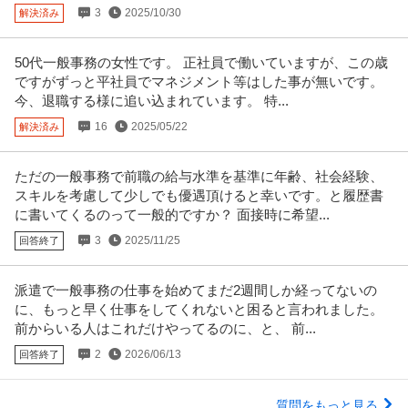
接を受けました。
3
2025/10/30
解決済み
50代一般事務の女性です。 正社員で働いていますが、この歳
ですがずっと平社員でマネジメント等はした事が無いです。
今、退職する様に追い込まれています。 特...
16
2025/05/22
解決済み
ただの一般事務で前職の給与水準を基準に年齢、社会経験、
スキルを考慮して少しでも優遇頂けると幸いです。と履歴書
に書いてくるのって一般的ですか？ 面接時に希望...
3
2025/11/25
回答終了
派遣で一般事務の仕事を始めてまだ2週間しか経ってないの
に、もっと早く仕事をしてくれないと困ると言われました。
前からいる人はこれだけやってるのに、と、 前...
2
2026/06/13
回答終了
質問をもっと見る