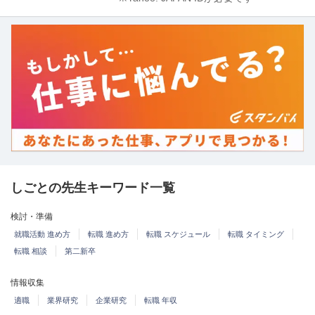
しごとの先生キーワード一覧
検討・準備
就職活動 進め方
転職 進め方
転職 スケジュール
転職 タイミング
転職 相談
第二新卒
情報収集
適職
業界研究
企業研究
転職 年収