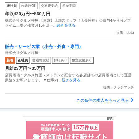
正社員
未経験OK
交通費支給
学歴不問
年収420万円〜560万円
株式会社グルメ杵屋 【東京】店舗スタッフ（店長候補）◇賞与4か月分／プ
ライム上場／残業月15H以下
…続きを見る
提供：doda
販売・サービス業（小売・外食・専門）
株式会社グルメ杵屋
新着
正社員
交通費支給
昇給あり
独立支援あり
月給23万円〜35万円
店長候補：グルメ杵屋レストランが経営する各店舗での店長候補として運営
業務をお願いします。 ▼仕事内
…続きを見る
提供：タッチマッチ
この条件の求人をもっと見る