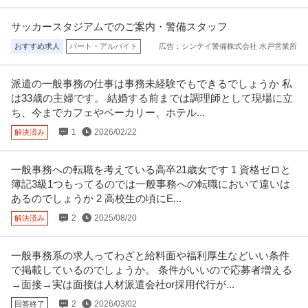
サッカースタジアムでのご案内・警備スタッフ
おすすめ求人
パート・アルバイト
広告：シンテイ警備株式会社 水戸営業所
派遣の一般事務の仕事は事務未経験でもできるでしょうか 私
は33歳の主婦です。 結婚する前までは調理師として現場に立
ち、今までカフェやベーカリー、ホテル...
1
2026/02/22
解決済み
一般事務への転職を考えている高卒21歳女です 1 資格ゼロと
簿記3級1つもってるのでは一般事務への転職において違いは
あるのでしょうか 2 高校生の頃にE...
2
2025/08/20
解決済み
一般事務系の求人ってわざと給料面や福利厚生などいい条件
で掲載しているのでしょうか。 条件がいいので応募者増える
→面接→実は面接は人材派遣会社or採用代行が...
2
2026/03/02
回答終了