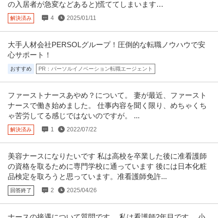
の入居者が急変などあると)慌ててしまいます…
4
2025/01/11
解決済み
大手人材会社PERSOLグループ！圧倒的な転職ノウハウで安
心サポート！
おすすめ
PR：パーソルイノベーション転職エージェント
ファーストナースあやめ？について。 妻が最近、ファースト
ナースで働き始めました。 仕事内容を聞く限り、めちゃくち
ゃ苦労してる感じではないのですが。 ...
1
2022/07/22
解決済み
美容ナースになりたいです 私は高校を卒業した後に准看護師
の資格を取るために専門学校に通っています 後には日本化粧
品検定を取ろうと思っています。准看護師免許...
2
2025/04/26
回答終了
ナースの接遇について質問です。 私は看護師2年目です。 小