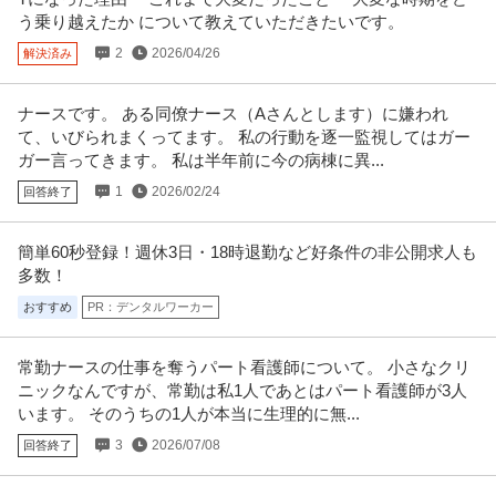
新宿駅から徒歩1分！通勤ス
…続きを見る
う乗り越えたか について教えていただきたいです。
提供：看護師ワーカー
2
2026/04/26
解決済み
この条件の求人をもっと見る
ナースです。 ある同僚ナース（Aさんとします）に嫌われ
て、いびられまくってます。 私の行動を逐一監視してはガー
ガー言ってきます。 私は半年前に今の病棟に異...
1
2026/02/24
回答終了
簡単60秒登録！週休3日・18時退勤など好条件の非公開求人も
多数！
おすすめ
PR：デンタルワーカー
常勤ナースの仕事を奪うパート看護師について。 小さなクリ
ニックなんですが、常勤は私1人であとはパート看護師が3人
います。 そのうちの1人が本当に生理的に無...
3
2026/07/08
回答終了