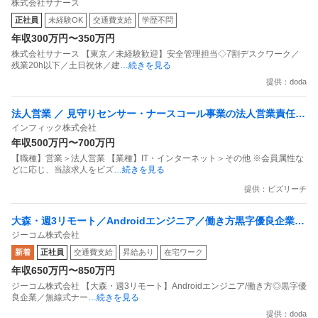
株式会社サナース
／土日祝休／建設業界経験者歓迎！
正社員
未経験OK
交通費支給
学歴不問
年収300万円〜350万円
株式会社サナース 【東京／未経験歓迎】安全管理担当◇7割デスクワーク／
残業20h以下／土日祝休／建
…続きを見る
提供：doda
法人営業 ／ 見守りセンサー・ナースコール事業の法人営業責任者
インフィック株式会社
候補
年収500万円〜700万円
【職種】営業＞法人営業 【業種】IT・インターネット＞その他 ※会員属性な
どに応じ、当該求人をビズ
…続きを見る
提供：ビズリーチ
大森・週3リモート／Androidエンジニア／働き方黒字優良企業／
ジーコム株式会社
無線式ナースコールトップシェア
新着
正社員
交通費支給
昇給あり
在宅ワーク
年収650万円〜850万円
ジーコム株式会社 【大森・週3リモート】Androidエンジニア/働き方◎黒字優
良企業／無線式ナー
…続きを見る
提供：doda