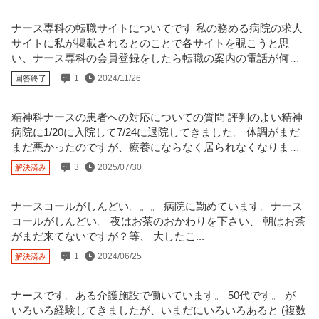
ナース専科の転職サイトについてです 私の務める病院の求人
サイトに私が掲載されるとのことで各サイトを覗こうと思
い、ナース専科の会員登録をしたら転職の案内の電話が何度
かかかってきています。
1
2024/11/26
回答終了
精神科ナースの患者への対応についての質問 評判のよい精神
病院に1/20に入院して7/24に退院してきました。 体調がまだ
まだ悪かったのですが、療養にならなく居られなくなりまし
た。
3
2025/07/30
解決済み
ナースコールがしんどい。。。 病院に勤めています。ナース
コールがしんどい。 夜はお茶のおかわりを下さい、 朝はお茶
がまだ来てないですが？等、 大したこ...
1
2024/06/25
解決済み
ナースです。ある介護施設で働いています。 50代です。 が
いろいろ経験してきましたが、いまだにいろいろあると (複数