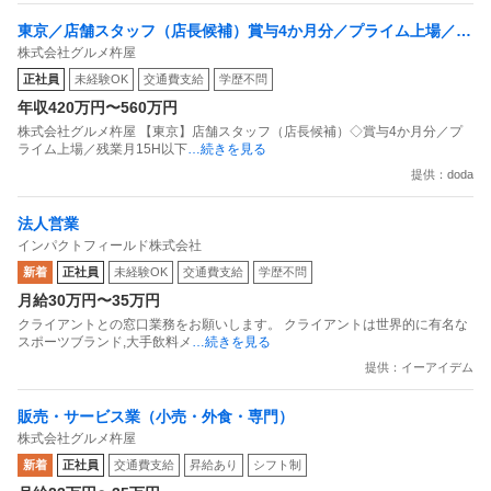
東京／店舗スタッフ（店長候補）賞与4か月分／プライム上場／残
株式会社グルメ杵屋
業月15H以下／新店オープン多数
正社員
未経験OK
交通費支給
学歴不問
年収420万円〜560万円
株式会社グルメ杵屋 【東京】店舗スタッフ（店長候補）◇賞与4か月分／プ
ライム上場／残業月15H以下
…続きを見る
提供：doda
法人営業
インパクトフィールド株式会社
新着
正社員
未経験OK
交通費支給
学歴不問
月給30万円〜35万円
クライアントとの窓口業務をお願いします。 クライアントは世界的に有名な
スポーツブランド,大手飲料メ
…続きを見る
提供：イーアイデム
販売・サービス業（小売・外食・専門）
株式会社グルメ杵屋
新着
正社員
交通費支給
昇給あり
シフト制