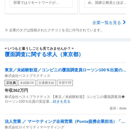
部署ではリモートワークが
…
め、国家公務員とほぼ
…
企業一覧を見る
※ 企業のタグは投稿されたクチコミを元に付与されています。
< いつもと違うしごとも見てみませんか？ >
覆面調査に関する求人（東京都）
東京／未経験歓迎／コンビニの覆面調査員ローソン100％出資の安
株式会社ベストプラクティス
定基盤／月５日在宅／残業月10時間
正社員
未経験OK
交通費支給
学歴不問
年収362万円
株式会社ベストプラクティス 【東京／未経験歓迎】コンビニの覆面調査員◆
ローソン100％出資の安定基
…続きを見る
提供：doda
法人営業 ／ マーケティング企画営業（Ponta提携企業担当）「国
株式会社ロイヤリティマーケティング
内最大級の共通ポイントサービスを展開／無駄のない消費社会を