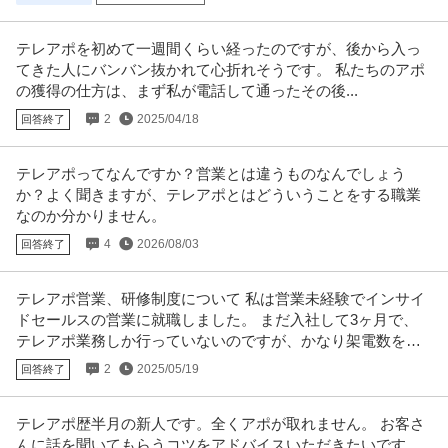
テレアポを初めて一週間くらい経ったのですが、後から入っ
てきた人にバンバン抜かれて心折れそうです。 私たちのアポ
の獲得の仕方は、まず私が電話して通ったその後...
2
2025/04/18
回答終了
テレアポってなんですか？営業とは違うものなんでしょう
か？よく聞きますが、テレアポとはどういうことをする職業
なのか分かりません。
4
2026/08/03
回答終了
テレアポ営業、研修制度について 私は営業未経験でインサイ
ドセールスの営業に就職しました。 まだ入社して3ヶ月で、
テレアポ業務しか行っていないのですが、かなり架電数を求
められます。
2
2025/05/19
回答終了
テレアポ歴半月の新人です。全くアポが取れません。 お客さ
んに話を聞いてもらうコツをアドバイスいただきたいです。