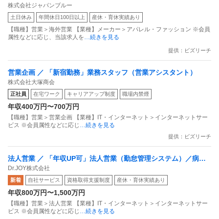
株式会社ジャパンブルー
上へ展開する高品質デニムのグローバル営業
土日休み
年間休日100日以上
産休・育休実績あり
【職種】営業＞海外営業 【業種】メーカー＞アパレル・ファッション ※会員
属性などに応じ、当該求人を
…続きを見る
提供：ビズリーチ
営業企画 ／ 「新宿勤務」業務スタッフ（営業アシスタント）
株式会社大塚商会
正社員
在宅ワーク
キャリアアップ制度
職場内禁煙
年収400万円〜700万円
【職種】営業＞営業企画 【業種】IT・インターネット＞インターネットサー
ビス ※会員属性などに応じ
…続きを見る
提供：ビズリーチ
法人営業 ／ 「年収UP可」法人営業（勤怠管理システム）／病院D
Dr.JOY株式会社
X
新着
自社サービス
資格取得支援制度
産休・育休実績あり
年収800万円〜1,500万円
【職種】営業＞法人営業 【業種】IT・インターネット＞インターネットサー
ビス ※会員属性などに応じ
…続きを見る