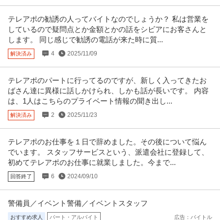
テレアポの勧誘の人ってバイトなのでしょうか？ 私は営業を
しているので疑問点とか金額とかの話をシビアにお客さんと
します。 同じ感じで勧誘の電話が来た時に質...
4
2025/11/09
解決済み
テレアポのパートに行ってるのですが、新しく入ってきたお
ばさん達に異様に話しかけられ、しかも話が長いです。 内容
は、1人はこちらのプライベート情報の聞き出し...
2
2025/11/23
解決済み
テレアポのお仕事を１日で辞めました。その後について悩ん
でいます。 スタッフサービスという、派遣会社に登録して、
初めてテレアポのお仕事に就業しました。今まで...
6
2024/09/10
回答終了
警備員／イベント警備／イベントスタッフ
おすすめ求人
パート・アルバイト
広告：バイトル