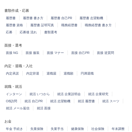
書類作成・応募
履歴書
履歴書 書き方
履歴書 自己PR
履歴書 志望動機
履歴書 資格
履歴書 証明写真
職務経歴書
職務経歴書 書き方
応募
応募後 流れ
書類選考
面接・選考
面接 NG
面接 服装
面接 マナー
面接 自己PR
面接 逆質問
内定・退職・入社
内定承諾
内定辞退
退職届
退職願
円満退職
就職・就活
インターン
就活 いつから
就活 企業説明会
就活 企業研究
OB訪問
就活 自己PR
就活 志望動機
就活 履歴書
就活 スーツ
就活 メール返信
就活 面接
お金
年金 手続き
失業保険
失業手当
健康保険
社会保険
年末調整