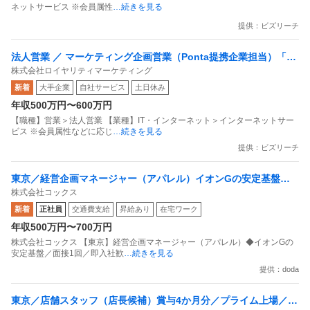
ネットサービス ※会員属性
…続きを見る
提供：ビズリーチ
法人営業 ／ マーケティング企画営業（Ponta提携企業担当）「国
株式会社ロイヤリティマーケティング
内最大級の共通ポイントサービスを展開／無駄のない消費社会を
新着
大手企業
自社サービス
土日休み
目指すデータマーケティングカンパニー」
年収500万円〜600万円
【職種】営業＞法人営業 【業種】IT・インターネット＞インターネットサー
ビス ※会員属性などに応じ
…続きを見る
提供：ビズリーチ
東京／経営企画マネージャー（アパレル）イオンGの安定基盤／
株式会社コックス
面接1回／即入社歓迎
新着
正社員
交通費支給
昇給あり
在宅ワーク
年収500万円〜700万円
株式会社コックス 【東京】経営企画マネージャー（アパレル）◆イオンGの
安定基盤／面接1回／即入社歓
…続きを見る
提供：doda
東京／店舗スタッフ（店長候補）賞与4か月分／プライム上場／残