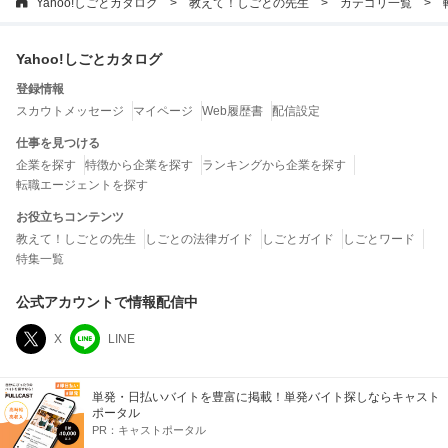
Yahoo!しごとカタログ
教えて！しごとの先生
カテゴリ一覧
Yahoo!しごとカタログ
登録情報
スカウトメッセージ
マイページ
Web履歴書
配信設定
仕事を見つける
企業を探す
特徴から企業を探す
ランキングから企業を探す
転職エージェントを探す
お役立ちコンテンツ
教えて！しごとの先生
しごとの法律ガイド
しごとガイド
しごとワード
特集一覧
公式アカウントで情報配信中
X
LINE
運営会社
単発・日払いバイトを豊富に掲載！単発バイト探しならキャスト
ポータル
LINEヤフー株式会社
PR：
キャストポータル
当社は、クチコミの内容およびこれを利用した結果について、何ら保証するもので