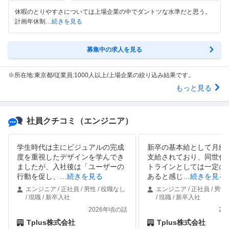
休暇のとりやすさについては上場企業の中でダントツな水準だと思う。
計画年休制
…続きを見る
募集中の求人を見る
※所在地:東京都/従業員:1000人以上/上場企業の絞り込み結果です。
もっと見る
社員クチコミ
（エンジニア）
学生時代は主にビジュアルの完成
新卒の基本給として月給2
度を重視したデザインを学んでき
支給されており、同世代
ましたが、入社後は「ユーザーの
トラインとしては一定の
行動を促し、
…
続きを見る
あると感じ
…
続きを見る
エンジニア / 正社員 / 男性 / 役職なし
エンジニア / 正社員 / 男性
/ 現職 / 新卒入社
/ 現職 / 新卒入社
2026年頃の話
20
Tplus株式会社
Tplus株式会社