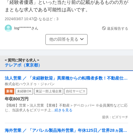
「経験者優遇」といった当たり前の記載があるものの方が
まともな求人である可能性は高いです。
2024/03/07 10:47
なるほど：
3
log********さん
違反報告する
他の回答を見る
< 質問に関する求人 >
テレアポ（東京都）
法人営業 ／ 「未経験歓迎」異業種からの転職者多数！不動産仕入
株式会社ハウスドゥ・ジャパン
れ営業職（BtoB）東証プライム上場グループ残業月平均10h未
新着
未経験OK
東証一部上場企業
自社サービス
満・年休128日以上可
年収800万円
【職種】営業＞法人営業 【業種】不動産＞デベロッパー ※会員属性などに応
じ、当該求人をビズリーチ上
…続きを見る
提供：ビズリーチ
海外営業 ／ 「アパレル製品海外営業」年休125日／世界28ヵ国以