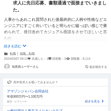
求人に先日応募、書類通過で面接までいきまし
た。
人事からあれこれ質問された後最終的に人柄や性格などエ
ンジニアにすごく向いていると明らかに嘘っぽい感じで褒
められて、後日改めてカジュアル面談をさせてほしいと言
われ
そこで最終的に言われたのがうちではスキルアップが見込
続きを読む
めないから別の会社に推薦させてほしいでした。
転職
就職、転職
面接の練習や履歴書の添削まで手伝うと言われました（人
2024/03/07 09:13
共感した：
1
回答数：
3
閲覧数：
8,114
材系の会社ではないはずなのに）が
知恵袋ユーザーさん
違反報告する
これって採用する気なくて最初から別会社に派遣のような
形で行かせるつもりって認識で合ってますか？
こんなこと人柄を気に入った人にしか言わないとか言葉並
高年収求人を覗いてみませんか？
べてましたけど明らかに嘘って感じでした。
アマゾンジャパン合同会社
年収800万円〜1,100万円
ちなみにホームページ調べても出てきません。
続きを見る
提供：ビズリーチ
一般社団法人東京アメリカンクラブ