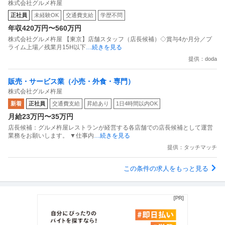
株式会社グルメ杵屋
業月15H以下／新店オープン多数
正社員
未経験OK
交通費支給
学歴不問
年収420万円〜560万円
株式会社グルメ杵屋 【東京】店舗スタッフ（店長候補）◇賞与4か月分／プ
ライム上場／残業月15H以下
…続きを見る
提供：doda
販売・サービス業（小売・外食・専門）
株式会社グルメ杵屋
新着
正社員
交通費支給
昇給あり
1日4時間以内OK
月給23万円〜35万円
店長候補：グルメ杵屋レストランが経営する各店舗での店長候補として運営
業務をお願いします。 ▼仕事内
…続きを見る
提供：タッチマッチ
この条件の求人をもっと見る