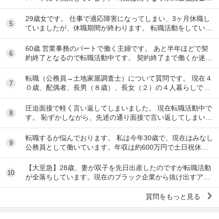
20円で、1日6時間で働いています。 ...
29歳女です。 仕事で適応障害になってしまい、3ヶ月休職し
5
ていましたが、休職期間が終わります。 転職活動をしていま
したが決まらなかったので、一応、復帰さ...
60歳.営業事務のパートで働く主婦です。 あと半年ほどで契
6
約終了となるので転職活動中てす。 契約終了まで働くか迷い
ましたが、転職するなら早いほうが良いだろ...
転職（公務員→土地家屋調査士）について質問です。 現在４
7
０歳、配偶者、長男（８歳）、長女（２）の４人暮らしで
す。 地方公務員として勤めているなか、昨年度...
圧迫面接で軽く言い返してしまいました。 現在転職活動中で
8
す。 恥ずかしながら、先述の通り面接で言い返してしまい、
今後どのように対応すべきかご教示いただきた...
転職するか悩んでおります。 私は今年30歳で、現在はみなし
9
公務員として働いています。年収は約600万円で土日祝休み
です。 このまま現在の職場で40代～50...
【大至急】28歳、妻が双子を先日出産したのですが転職活動
10
が全落ちしています。現在のブラック企業から抜け出すアド
バイスをください。 28歳男性です。現在、転...
質問をもっと見る