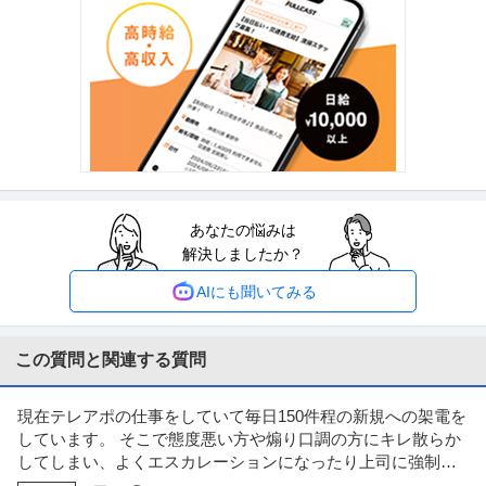
株式会社スタンバイ
正社員
交通費支給
社会保険完備
18時前退社
スタンバイのネイティブアプリ開発チームにてiOSネイティブアプリの設計・
開発・運用・保守をお願いし
…続きを見る
提供：株式会社スタンバイ
経験者優先／Android／スポーツ業界向けパフォーマンス解析ア
企業名非公開
プリ開発案件
業務委託
ミドル活躍中
フルリモート
リモートワーク
あなたの悩みは
月給95万円
解決しましたか？
【仕事内容】 ・スポーツ解析アプリにおけるAndroid開発に携わっていただ
きます。 ・具体的には
…続きを見る
AIにも聞いてみる
提供：フリーランスHub
在宅可／開発エンジニア（金融プライム案件）月平均残業24H／
この質問と関連する質問
伊藤忠テクノソリューションズ株式会社
平均年収1029万／FS
新着
正社員
交通費支給
学歴不問
昇給あり
現在テレアポの仕事をしていて毎日150件程の新規への架電を
年収550万円〜700万円
しています。 そこで態度悪い方や煽り口調の方にキレ散らか
伊藤忠テクノソリューションズ株式会社 【在宅可】開発エンジニア（金融プ
してしまい、よくエスカレーションになったり上司に強制的
ライム案件）◆月平均残業24
…続きを見る
に切断されています。