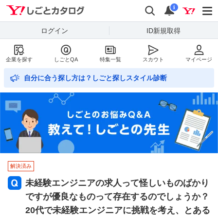
Yahoo!しごとカタログ
検索
通知数
i
ログイン
ID新規取得
企業を探す
しごとQA
特集一覧
スカウト
マイページ
自分に合う探し方は？しごと探しスタイル診断
解決済み
未経験エンジニアの求人って怪しいものばかり
ですが優良なものって存在するのでしょうか？
20代で未経験エンジニアに挑戦を考え、とある