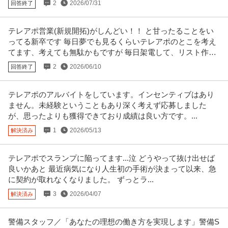
2
2026/07/31
回答終了
提供：doda
セールス・サービスエンジニア ／ 「サービスエンジニア」世界水
テレアポ営業(新規開拓)がしんどい！！ と甘ったることをい
Rollomatic Japan株式会社
準の研削盤を扱うサービスエンジニアへのキャリアアップ
ってる新卒です 毎日夢でも見るくらいテレアポのとこを考え
てます、考えても無駄かもですが 毎日架電して、リスト作っ
新着
ブランクOK
リモートワーク
職場内禁煙
て、の毎日
年収800万円〜900万円
2
2026/06/10
回答終了
【職種】機械＞セールス・サービスエンジニア 【業種】メーカー＞機械 ※会
員属性などに応じ、当該求人
…続きを見る
テレアポのアルバイトをしています。インセンティブはあり
提供：ビズリーチ
ません。未経験ということもあり深く考えず応募しました
が、思ったよりも獲得できており成績は良い方です。...
経験者優先／クラウドエンジニア(AWS)／大手企業向けヘルステ
企業名非公開
ック新規事業のAWS基盤およびPythonバックエンド開発支援
1
2026/05/13
解決済み
業務委託
大手企業
月給100万円
テレアポでスランプに陥ってます...泣 どうやって抜け出せば
【仕事内容】 大手企業（電力・通信・保険等）と共同で推進するヘルステッ
良いかあと 最近病気になり人生初の手術が決まって以来、急
ク新規事業に参画いただきます
…続きを見る
に契約が取れなくなりました。 ずっとラ...
提供：フリーランスHub
3
2026/04/07
解決済み
インフラエンジニア ／ 「インフラエンジニア」キャリアの相談か
株式会社リファルケ
ら始めてみませんか？ワーク×ライフのキャリアを促進する顧客案
警備スタッフ／「あなたの理想の働き方を実現します」警備S