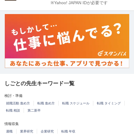
※Yahoo! JAPAN IDが必要です
しごとの先生キーワード一覧
検討・準備
就職活動 進め方
転職 進め方
転職 スケジュール
転職 タイミング
転職 相談
第二新卒
情報収集
適職
業界研究
企業研究
転職 年収