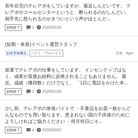
長年在宅のテレアポをしていますが、最近しんどいです。 テ
レアポやコールセンターというと、断られるのがしんどい、
相手先に怒られるのがきついという声がほとんど...
3
2025/03/28
回答終了
(短期・単発)イベント運営スタッフ
おすすめ求人
パート・アルバイト
広告：Agre
派遣でテレアポの仕事をしています。 インセンティブはな
く、成果が直接お給料に反映されることもありません。 最
近、成績（獲得数）だけでなく、 「1日に電話をかけた本
数」まで
2
2026/01/26
回答終了
少し前、テレアポの単発バイトで ・不要品をお皿一枚からど
んなものでも買い取ります、恵まれない国の子供達のために
よろしければご協力ください ・何月何日にそ...
4
2026/03/02
回答終了