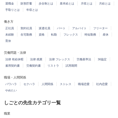
退職金
財形貯蓄
歩合制とは
基本給とは
月収とは
月給とは
手取りとは
年収とは
働き方
正社員
契約社員
派遣社員
パート
アルバイト
フリーター
未経験
在宅勤務
資格
転勤
フレックス
時短勤務
産休
育休
労働問題・法律
法律 有給休暇
法律 残業
法律 フレックス
労働基準法
36協定
雇用契約書
労働契約書
リストラ
試用期間
職場・人間関係
パワハラ
セクハラ
人間関係
ストレス
職場恋愛
社内恋愛
やめたい
しごとの先生カテゴリ一覧
職業