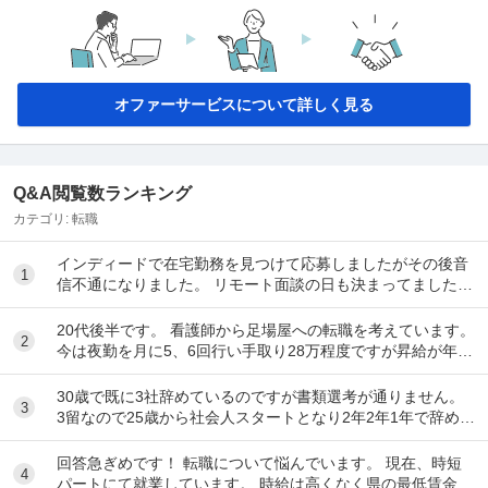
オファーサービスについて詳しく見る
Q&A閲覧数ランキング
カテゴリ:
転職
インディードで在宅勤務を見つけて応募しましたがその後音
1
信不通になりました。 リモート面談の日も決まってました。
リクルーティングソリューションという会...
20代後半です。 看護師から足場屋への転職を考えています。
2
今は夜勤を月に5、6回行い手取り28万程度ですが昇給が年10
00円のため将来に不安があります。...
30歳で既に3社辞めているのですが書類選考が通りません。
3
3留なので25歳から社会人スタートとなり2年2年1年で辞めて
しまいました。全部SESのITエンジ...
回答急ぎめです！ 転職について悩んでいます。 現在、時短
4
パートにて就業しています。 時給は高くなく県の最低賃金＋