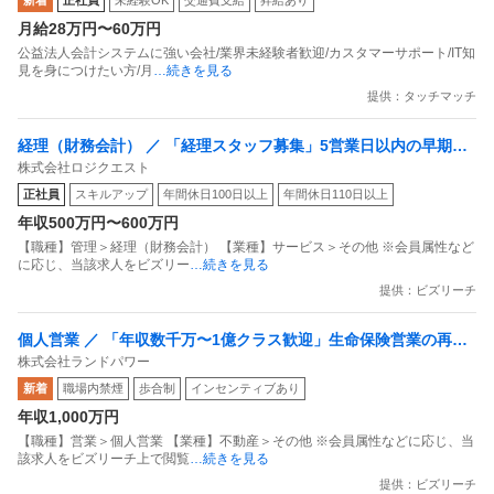
新着
正社員
未経験OK
交通費支給
昇給あり
月給28万円〜60万円
公益法人会計システムに強い会社/業界未経験者歓迎/カスタマーサポート/IT知
見を身につけたい方/月
…続きを見る
提供：タッチマッチ
経理（財務会計） ／ 「経理スタッフ募集」5営業日以内の早期決
株式会社ロジクエスト
算報告を正確にやり遂げる／市場価値の高い実務力を磨く
正社員
スキルアップ
年間休日100日以上
年間休日110日以上
年収500万円〜600万円
【職種】管理＞経理（財務会計） 【業種】サービス＞その他 ※会員属性など
に応じ、当該求人をビズリー
…続きを見る
提供：ビズリーチ
個人営業 ／ 「年収数千万〜1億クラス歓迎」生命保険営業の再現
株式会社ランドパワー
性ある実力を／桁の違う報酬に変える投資不動産コンサル職 「東
新着
職場内禁煙
歩合制
インセンティブあり
京／大阪」
年収1,000万円
【職種】営業＞個人営業 【業種】不動産＞その他 ※会員属性などに応じ、当
該求人をビズリーチ上で閲覧
…続きを見る
提供：ビズリーチ