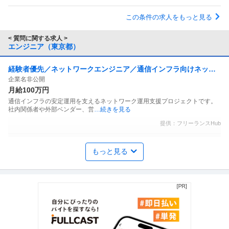
この条件の求人をもっと見る
< 質問に関する求人 >
エンジニア（東京都）
経験者優先／ネットワークエンジニア／通信インフラ向けネット
企業名非公開
ワーク運用調整
月給100万円
通信インフラの安定運用を支えるネットワーク運用支援プロジェクトです。
社内関係者や外部ベンダー、営
…続きを見る
提供：フリーランスHub
データエンジニア
もっと見る
株式会社スタンバイ
正社員
交通費支給
17時前退社
16時前退社
「スタンバイ」のデータエンジニアとして、ビッグデータ解析/分散処理基盤
開発をお任せします。 201
…続きを見る
提供：株式会社スタンバイ
アプリエンジニア（iOS）