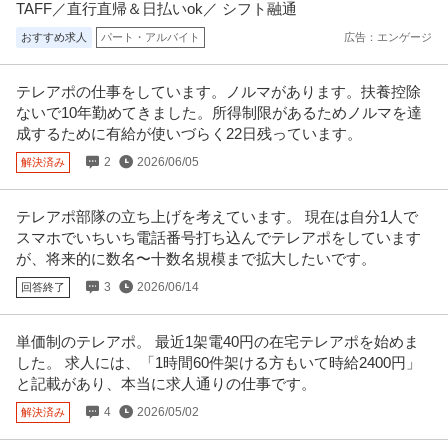
学歴不問
土日休み
経験者優遇
件／医療従事者向け業務システム（自社サービス）など／選択肢
TAFF／直行直帰＆日払いok／ シフト融通
年収500万円〜800万円
に溢れた環境でチャレンジできます／インフラエンジニア募集
おすすめ求人
パート・アルバイト
広告：エンゲージ
【職種】IT技術職＞インフラエンジニア 【業種】IT・インターネット＞その
他 ※会員属性などに応じ
…続きを見る
テレアポの仕事をしています。ノルマがあります。扶養控除
提供：ビズリーチ
ないで10年勤めてきました。所得制限があるためノルマを達
成するために有給が使いづらく22日残っています。
この条件の求人をもっと見る
2
2026/06/05
解決済み
テレアポ部隊の立ち上げを考えています。 現在は自分1人で
スマホでいちいち電話番号打ち込んでテレアポをしています
が、将来的に数名〜十数名規模まで拡大したいです。
3
2026/06/14
回答終了
単価制のテレアポ。 最近1架電40円の在宅テレアポを始めま
した。 求人には、「1時間60件架ける方もいて時給2400円」
と記載があり、本当に求人通りの仕事です。
4
2026/05/02
解決済み