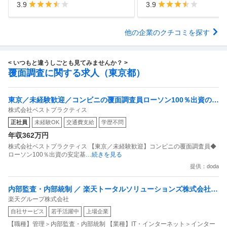
3.9
3.9
他の企業のクチコミを探す
< いつもと違うしごとも見てみませんか？ >
覆面調査に関する求人（東京都）
東京／未経験歓迎／コンビニの覆面調査員ローソン100％出資の安
株式会社ベストプラクティス
定基盤／月５日在宅／残業月10時間
正社員
未経験OK
交通費支給
学歴不問
年収362万円
株式会社ベストプラクティス 【東京／未経験歓迎】コンビニの覆面調査員◆
ローソン100％出資の安定基
…続きを見る
提供：doda
内部監査・内部統制 ／ 楽天トータルソリューションズ株式会社
楽天グループ株式会社
戦略事業コンプライアンス支援部 業務統制支援課：ショップコン
自社サービス
若手活躍中
上場企業
プライアンス推進担当（SBCSD）
【職種】管理＞内部監査・内部統制 【業種】IT・インターネット＞インター