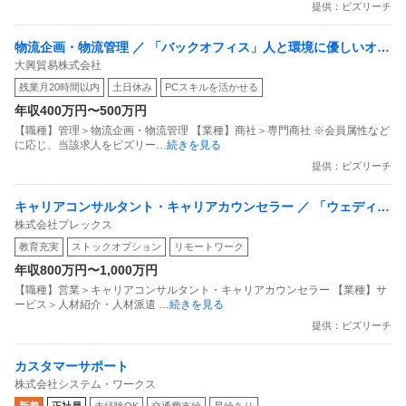
提供：ビズリーチ
物流企画・物流管理 ／ 「バックオフィス」人と環境に優しいオー
大興貿易株式会社
ガニック商品を／バックオフィスから支える／ Excelスキルを活
残業月20時間以内
土日休み
PCスキルを活かせる
かし／事業部の要として活躍しませんか？
年収400万円〜500万円
【職種】管理＞物流企画・物流管理 【業種】商社＞専門商社 ※会員属性など
に応じ、当該求人をビズリー
…続きを見る
提供：ビズリーチ
キャリアコンサルタント・キャリアカウンセラー ／ 「ウェディン
株式会社プレックス
グ／ブライダル業界との親和性あり」 両面キャリアアドバイザー
教育充実
ストックオプション
リモートワーク
マネージャー候補
年収800万円〜1,000万円
【職種】営業＞キャリアコンサルタント・キャリアカウンセラー 【業種】サ
ービス＞人材紹介・人材派遣
…続きを見る
提供：ビズリーチ
カスタマーサポート
株式会社システム・ワークス