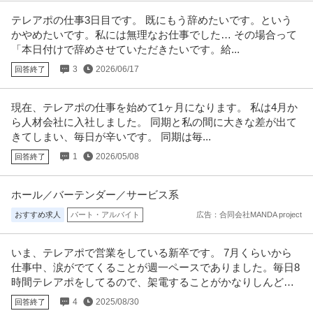
テレアポの仕事3日目です。 既にもう辞めたいです。という
かやめたいです。私には無理なお仕事でした… その場合って
「本日付けで辞めさせていただきたいです。給...
3
2026/06/17
回答終了
現在、テレアポの仕事を始めて1ヶ月になります。 私は4月か
ら人材会社に入社しました。 同期と私の間に大きな差が出て
きてしまい、毎日が辛いです。 同期は毎...
1
2026/05/08
回答終了
ホール／バーテンダー／サービス系
おすすめ求人
パート・アルバイト
広告：合同会社MANDA project
いま、テレアポで営業をしている新卒です。 7月くらいから
仕事中、涙がでてくることが週一ペースでありました。毎日8
時間テレアポをしてるので、架電することがかなりしんどい
です。
4
2025/08/30
回答終了