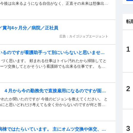
今後は出来るようになる自信がなく、正直その未来は想像出来
、陰口を叩かれてるのをたまたま聞いてしまったり、何となく
伝わります。 これは私も悪くて、気の利いた事が出来ないか
以上前に言わないといけないらしいですが、正直辞められるなら
転
バイトを即日で辞めた事がないのと、少人数の職場なので伝え
／賞与4ヶ月分／病院／正社員
ではありませんが、私が今までしてきたバイトと比べると責任
広告：カイゴジョブエージェント
は、私が気にするところじゃないのでしょうか。 毎回助手は2
と1人で担当することになります。
1
いるのですが看護助手って別にいらないと思いません
つくづく思います。 頼まれる仕事はト...
くづく思います。 頼まれる仕事はトイレ汚れたから掃除してと
ーツ交換してとかそういう看護師でも出来る仕事です。 もう1
ているけど所詮いいように使われているだけですよね。パシリ
人が休みで私が1人の時は看護師は私には何も頼んで来ません。
来る仕事をめんどくさいから？もう1人の助手が喜ぶから頼んで
2
れてパシられているだけということに気付かないのかなと思っ
。 ４月から今の勤務先で直接雇用になるのですが面接
やってるなーと逆に尊敬します。 ありがとうございました。助
聞かれたか聞いたのですが 今後のビジョンを教えてく
かれたか聞いたのですが 今後のビジョンを教えてください。 と
ると年下の看護師にいいように使われてバカだなと思うのです
めにと思いどれだけ考えても全く分からないのですが何と答え
さい。よろしくお願いします 今現在この先こうなりたいとかは
を受けたので今の病院が嫌ではないしせっかくだから面接しよ
3
病棟ではたらいています。 主にオムツ交換や体交、配