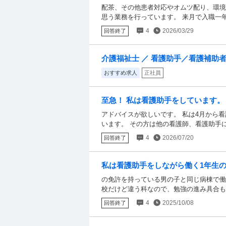
茶、その他患者対応やオムツ配り、環
配茶、その他患者対応やオムツ配り、環境
思う業務を行っています。 来月で入職一
のが辛いと感じることが多くなり夜に涙を
4
2026/03/29
回答終了
したりするのは私よりも大変な仕事をして
いいか自分では分からなくなってしまいま
か？
介護福祉士 ／ 看護助手／看護補助者 
おすすめ求人
正社員
至急！ 私は看護助手をしています。
バイスが欲しいです。 私は4月から看
アドバイスが欲しいです。 私は4月から
います。 その方は他の看護師、看護助手
ている時があり、会話してる時も「ありが
4
2026/07/20
回答終了
私が患者のナースコールが取り、患者の要
た止まることもなく歩きながら「はーい」
ことにムカつき、他の看護師はそのような
私は看護助手をしながら働く1年生
をするのかが分かりません。 私のことを
許を持っている男の子と同じ病棟で働い
の免許を持っている男の子と同じ病棟で働
りたくないので)、報告ぐらいきちんと止
校だけど違う科なので、勉強の進み具合も
合、みなさんならどうしますか？
す。 私は社会人経験を得て看護学校に入学
4
2025/10/08
回答終了
を持ってるからか、話す時など上から目線
とたまに勉強の問題を出されるのですが、