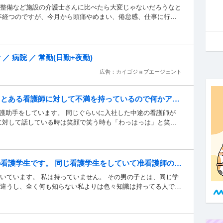
境整備など施設の介護士さんに比べたら大...
整備など施設の介護士さんに比べたら大変じゃないだろうなと
年経つのですが、今月から頭痛やめまい、倦怠感、仕事に行く
流してしまうこともあります。 これで仕事を辞めたり、休職
いる人もいるからしちゃだめだと思っています。 どうしたら
した。病院には行く予定です。 どうしたらいいと思います
／ 病院 ／ 常勤(日勤+夜勤)
広告：カイゴジョブエージェント
 とある看護師に対して不満を持っているので何かアド
護助手をしています。 同じぐら...
看護助手をしています。 同じぐらいに入社した中途の看護師が
に対して話している時は笑顔で笑う時も「わっはっは」と笑っ
とうございます！！」といった表情が見られます。 ですが、
望や辛いことを聞いてそれを報告しても私に顔すら向けず、ま
といった無表情で素っ気のない態度を取られます。 私はその
ことをしないのに対しなぜその中途の看護師はそのような態度
の看護学生です。 同じ看護学生をしていて准看護師の免
嫌いでもいいのですが(私もそういう人苦手なので、むしろ関わ
ています。 私は持っていません。 ...
いています。 私は持っていません。 その男の子とは、同じ学
まってでも聞いて欲しいといつも思っています。 このような場
違うし、全く何も知らない私よりは色々知識は持ってる人で
しているので、その子は21の私は26です。 その子は准看護師
で言ってきます。 例えば、〇〇しててよ、〇〇とって など あ
 間違ってると、こんなことも分からないの？ 勉強不足やんな