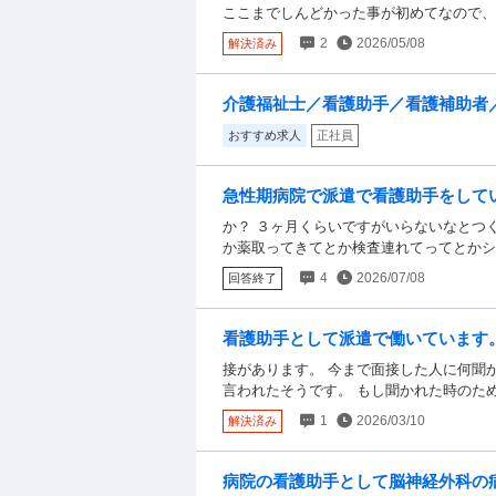
ここまでしんどかった事が初めてなので、
ないです。 人間関係もあまり良くなくて
2
2026/05/08
解決済み
よく思われてないんだろな、という態度が
らです。 辞める意思を伝えるのは2週間
今日にでも辞めたいレベルです。 ただ、
介護福祉士／看護助手／看護補助者
るのが怖いです。 バイトを軽視してる訳
おすすめ求人
正社員
が重すぎました。 私が辞めたあとのこと
人しかシフトに入らないので、私が辞める
急性期病院で派遣で看護助手をして
か？ ３ヶ月くらいですがいらないなと
か？ ３ヶ月くらいですがいらないなとつ
か薬取ってきてとか検査連れてってとかシ
人の助手は頼まれたら笑顔で嬉しそうにし
4
2026/07/08
回答終了
みたいだなと思います。 実際もう1人の
自分でしています。 そういう自分でも出
いるのかなと思うとその人は都合よく使わ
看護助手として派遣で働いています
てしまいます。 こんな仕事をよく６年も
があります。 今まで面接した人に何
接があります。 今まで面接した人に何聞
かりました。と言われて喜んでいるのを見
ださい。
言われたそうです。 もし聞かれた時のた
が思いませんか？
ればいいのでしょうか？ アドバイスくだ
1
2026/03/10
解決済み
全くありません。とりあえず直雇用の打診
うかという軽い気持ちです…
病院の看護助手として脳神経外科の