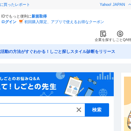
際に買ったレポート
Yahoo! JAPAN
IDでもっと便利に
新規取得
ログイン
初回購入限定、アプリで使えるお得なクーポン
企業を探す
しごとQA
職活動の方法がすぐわかる！しごと探しスタイル診断をリリース
検索