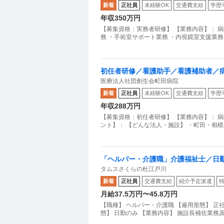
新着
正社員
未経験OK
交通費支給
学歴
年収350万円
【募集資格：実務者研修】 【業務内容】： 
務 ・手術室サポート業務 ・内視鏡室支援業務
初任者研修／看護助手／看護補助者／
医療法人社団創生会町田病院
新着
正社員
未経験OK
交通費支給
学歴
年収288万円
【募集資格：初任者研修】 【業務内容】： 
ント】： 【どんな法人・施設】 ・町田・相
「ヘルパー・介護職」介護福祉士／日
タムスさくらの杜江戸川
新着
正社員
交通費支給
紹介予定派遣
月給37.5万円〜45.8万円
【職種】 ヘルパー・介護職 【雇用形態】 正社
態】 日勤のみ 【業務内容】 施設長補佐業務