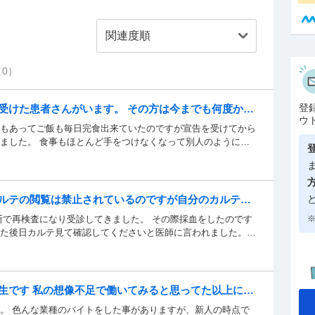
0）
登
受けた患者さんがいます。 その方は今までも何度か入
ウ
もあってご飯も毎日完食出来ていたので...
もあってご飯も毎日完食出来ていたのですが宣告を受けてから
ました。 食事もほとんど手をつけなくなって別人のように暗
助手が もうやる気なくなってるよね。めんどくさそうにしてる
。 と言っていたのですが信じられなくないですか？ どこを見
込んでるだろと思って腹が立ったのですが私がおかしいですか
投与されていました。嚥下状態も低下したみたいでとろみ水を
カルテの閲覧は禁止されているのですが自分のカルテは
ない状態になっていました。 それまではストレート水を自分
断で再検査になり受診してきました。 ...
断で再検査になり受診してきました。 その際採血をしたのです
※
の姿を見てもなお やる気なさすぎでしょ。 と言っていてドン引
た後日カルテ見て確認してくださいと医師に言われました。
で亡くしてるんですよね。 それでその発言って最低すぎませ
らと。 結果自体は再検査の必要がなければ通知はされないそ
 閲覧者の履歴が残るので気になりました ご存知の方教えてく
生です 私の想像不足で働いてみると思ってた以上に順
。 色んな業種のバイトをした事があ...
。 色んな業種のバイトをした事がありますが、新人の時点で