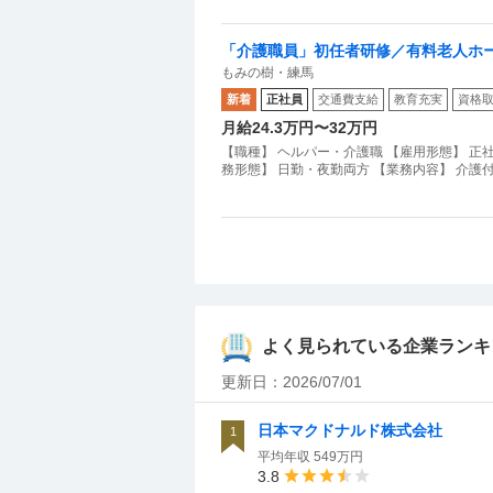
「介護職員」初任者研修／有料老人ホ
もみの樹・練馬
新着
正社員
交通費支給
教育充実
資格
月給24.3万円〜32万円
【職種】 ヘルパー・介護職 【雇用形態】 正社
務形態】 日勤・夜勤両方 【業務内容】 介
よく見られている企業ランキ
更新日：
2026/07/01
日本マクドナルド株式会社
1
平均年収
549万円
3.8