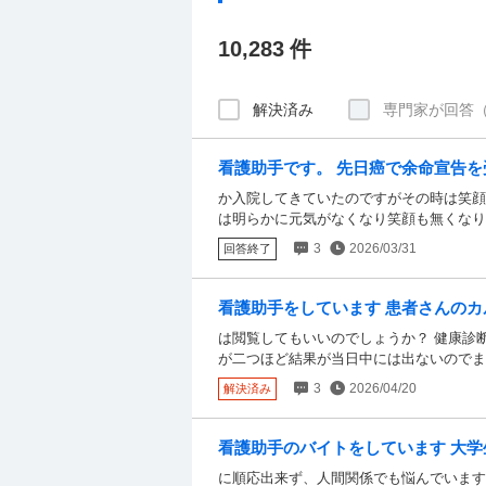
10,283
件
解決済み
専門家が回答（
看護助手です。 先日癌で余命宣告を
院してきていたのですがその時は笑顔
か入院してきていたのですがその時は笑顔
は明らかに元気がなくなり笑顔も無くなり
くなってしまいました。 それを見た他の
3
2026/03/31
回答終了
し。ご飯食べる気ないなら欠食でいいのに
たらやる気がないになる？どう見ても落ち
ね？ それから数日後に欠食になって酸素
看護助手をしています 患者さんの
スプーンで口元まで持っていかないと飲め
閲覧してもいいのでしょうか？ 健康診
は閲覧してもいいのでしょうか？ 健康診
でペットボトルから飲んでいました。 そ
が二つほど結果が当日中には出ないのでま
きです。 しかもその人半年前に親を病気
たぶん自分のカルテなら見ていいはずだか
ん？
3
2026/04/20
解決済み
うで自分で確認しといてと言われました。
ださい よろしくお願いします
看護助手のバイトをしています 大学
応出来ず、人間関係でも悩んでいます
に順応出来ず、人間関係でも悩んでいます