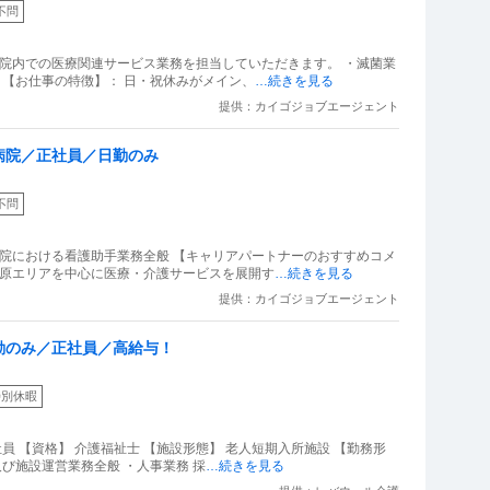
不問
病院内での医療関連サービス業務を担当していただきます。 ・滅菌業
 【お仕事の特徴】： 日・祝休みがメイン、
…続きを見る
提供：カイゴジョブエージェント
病院／正社員／日勤のみ
不問
病院における看護助手業務全般 【キャリアパートナーのおすすめコメ
模原エリアを中心に医療・介護サービスを展開す
…続きを見る
提供：カイゴジョブエージェント
勤のみ／正社員／高給与！
特別休暇
員 【資格】 介護福祉士 【施設形態】 老人短期入所施設 【勤務形
及び施設運営業務全般 ・人事業務 採
…続きを見る