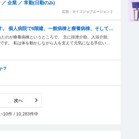
るけど、持ってないもんねなど。 そういうこと言われて正直、
／ 企業 ／ 常勤(日勤のみ)
こと一切変わりありません。 師長さんに相談しようかどうか迷
広告：カイゴジョブエージェント
れませんが。 仕事は楽しいし、やりがいがあるのに その子のチ
うすればいいと思いますか？ ご意見ください
す。 個人病院で6階建、一般病棟と療養病棟、そして包
たのが療養病棟というところで、 ...
れたのが療養病棟というところで、 主に排泄介助、入浴介助、
です。 私は体を動かしながら人を支えて元気になる手伝いを
た。 ですが今働いている療養病棟は全員寝たきりで、全員話
人、体が黒くなってきていている人、胃や鼻から経管栄養で生
苦しい顔で取られています。 そりゃ苦しいですよね。 体も拘縮
ってしまったと言ってました。 そんな姿を見ていて過度な延
か？
 こんな苦しい思いしてまで生きるのか？ 家族はほぼお見舞い
〜4人しか見たことないです。 保険適用されず、年金も支給され
問です。 私はこの仕事がしたかったのではないです。 毎日辞
んでいます。 こんな事思う人はいますか？ この理由で辞めてい
次へ
1~10件 / 10,283件中