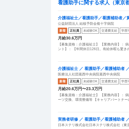
看護助手に関する求人（東京
介護福祉士／看護助手／看護補助者／
公益財団法人 結核予防会複十字病院
新着
正社員
未経験OK
交通費支給
学歴
月給30.6万円
【募集資格：介護福祉士】 【業務内容】： 
ント】： 【年間休日126日。有給休暇も驚
介護福祉士 ／ 看護助手／看護補助者 ／ 
医療法人社団葛西中央病院葛西中央病院
新着
正社員
未経験OK
交通費支給
学歴
月給20.6万円〜23.3万円
【募集資格：介護福祉士】 【業務内容】： 
ーツ交換、環境整備等 【キャリアパートナー
実務者研修 ／ 看護助手／看護補助者 ／ 
日本ステリ株式会社日本ステリ株式会社（東