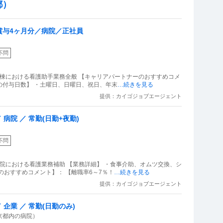
都）
賞与4ヶ月分／病院／正社員
不問
病棟における看護助手業務全般 【キャリアパートナーのおすすめコメ
きの付与日数】 ・土曜日、日曜日、祝日、年末
…続きを見る
提供：カイゴジョブエージェント
病院 ／ 常勤(日勤+夜勤)
不問
病院における看護業務補助 【業務詳細】 ・食事介助、オムツ交換、シ
のおすすめコメント】： 【離職率6～7％！
…続きを見る
提供：カイゴジョブエージェント
企業 ／ 常勤(日勤のみ)
京都内の病院）