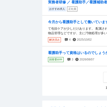
ど平気で言ってきます。 俺は准看持って
実務者研修 ／ 看護助手／看護補助者 
イライラします。 仕事内容は、やってる
おすすめ求人
正社員
ってます。 相談したところでなのかもし
クチクがほんとに嫌でたまりません。 ど
今月から看護助手として働いていま
括ケアが少しだけあります。 配属され
て包括ケアが少しだけあります。 配属さ
物品管理などですが、主に汚物処理が多い
近くでしたいと思い、看護助手に入りまし
4
2025/10/02
解決済み
せません。 自分のことも分かっていない
きてる人しかいません。 みんな痰などを
し、足の先がない人もいます。糖尿病で腐
看護助手って資格はいるのでしょう
命治療を見ていられなくなってきました。
3
2026/08/07
回答受付中
に来ません。 お見舞いに来ている人は3
なかったらこの治療は受けているのか？疑
めたいと思っています。 いつ言おうか悩
いでしょうか。