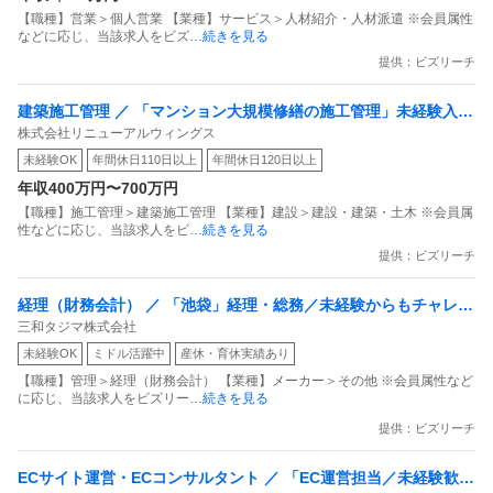
【職種】営業＞個人営業 【業種】サービス＞人材紹介・人材派遣 ※会員属性
などに応じ、当該求人をビズ
…続きを見る
提供：ビズリーチ
建築施工管理 ／ 「マンション大規模修繕の施工管理」未経験入社
株式会社リニューアルウィングス
の8割が年収UP！資格なしでも月給35万円〜（年収420万円〜）
未経験OK
年間休日110日以上
年間休日120日以上
スタート／夜間作業なし・土日祝休み（年休121日）
年収400万円〜700万円
【職種】施工管理＞建築施工管理 【業種】建設＞建設・建築・土木 ※会員属
性などに応じ、当該求人をビ
…続きを見る
提供：ビズリーチ
経理（財務会計） ／ 「池袋」経理・総務／未経験からもチャレン
三和タジマ株式会社
ジ可／年休125日／土日祝休／残業月20H程度／上場G
未経験OK
ミドル活躍中
産休・育休実績あり
【職種】管理＞経理（財務会計） 【業種】メーカー＞その他 ※会員属性など
に応じ、当該求人をビズリー
…続きを見る
提供：ビズリーチ
ECサイト運営・ECコンサルタント ／ 「EC運営担当／未経験歓