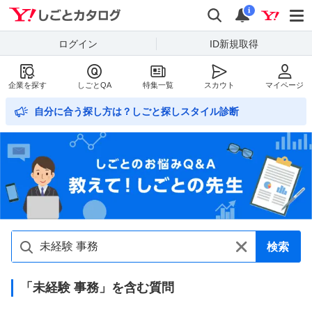
Yahoo!しごとカタログ
検索
通知数
i
ログイン
ID新規取得
企業を探す
しごとQA
特集一覧
スカウト
マイページ
自分に合う探し方は？しごと探しスタイル診断
検索
「未経験 事務」を含む質問