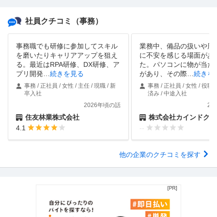
社員クチコミ
（事務）
事務職でも研修に参加してスキル
業務中、備品の扱いや周
を磨いたりキャリアアップを狙え
に不安を感じる場面があ
る。最近はRPA研修、DX研修、ア
た。パソコンに物が当た
プリ開発
…
続きを見る
があり、その際
…
続きを
事務 / 正社員 / 女性 / 主任 / 現職 / 新
事務 / 正社員 / 女性 / 役職
卒入社
済み / 中途入社
2026年頃の話
20
住友林業株式会社
株式会社カインドクル
4.1
--
他の企業のクチコミを探す