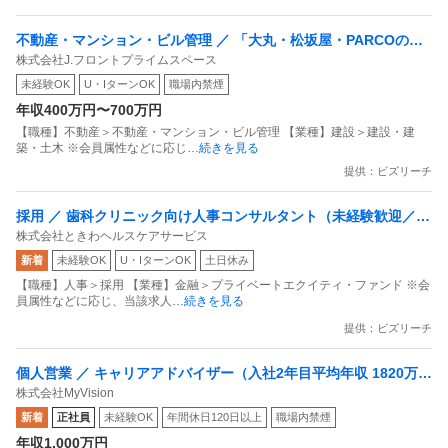
で支障の出ない程度にブラインドタッチしてみるとかで良いですかね？
不動産・マンション・ビル管理 ／ 「大丸・松坂屋・PARCOの設
株式会社J.フロントプライムスペース
備管理」でワンランク上の活躍！充実の高待遇で理想のキャリア
未経験OK
U・IターンOK
職場内禁煙
を築きませんか？
年収400万円〜700万円
【職種】不動産＞不動産・マンション・ビル管理 【業種】建設＞建設・建
築・土木 ※会員属性などに応じ
…続きを見る
提供：ビズリーチ
採用 ／ 歯科クリニック向け人事コンサルタント（未経験歓迎／歯
株式会社ときわヘルスケアサービス
科衛生士の現場経験を活かす）
新着
未経験OK
U・IターンOK
土日休み
【職種】人事＞採用 【業種】金融＞プライベートエクイティ・ファンド ※会
員属性などに応じ、当該求人
…続きを見る
提供：ビズリーチ
個人営業 ／ キャリアアドバイザー（入社2年目平均年収 1820万円
株式会社MyVision
／未経験歓迎）
新着
正社員
未経験OK
年間休日120日以上
職場内禁煙
年収1,000万円