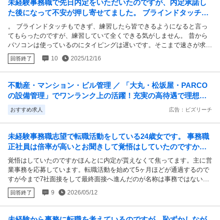
未経験事務職で先日内定をいただいたのですが、内定承諾し
た後になって不安が押し寄せてました。 ブラインドタッチも
できず、練習したら皆できるようになると言って...
。 ブラインドタッチもできず、練習したら皆できるようになると言っ
てもらったのですが、練習していて全くできる気がしません。 昔から
パソコンは使っているのにタイピングは遅いです。そこまで速さが求め
られているとは思わず、勢いのまま頑張りますと意気込みだけ伝えてし
10
2025/12/16
回答終了
まい、入社後にお荷物になるのが目に見えて今から押しつぶされそうで
す。 入社までにできるだけ練習はしますがいつまで経ってもタイピン
グも遅いまま、不器用で他の仕事もまともにできないと思うとパニック
不動産・マンション・ビル管理 ／ 「大丸・松坂屋・PARCO
になってしまいます。 とにかく仕事を見つけなきゃとがむしゃらに事
の設備管理」でワンランク上の活躍！充実の高待遇で理想の
務職に応募しましたが事務なんてできないかもしれないと正気になって
キャリアを築きませんか？
きました。 おかしな事書いてる自覚はありますが、事務職を経験され
おすすめ求人
広告：ビズリーチ
てる方、頭に入れておくべきアドバイスなどいただけると嬉しいです。
未経験事務職志望で転職活動をしている24歳女です。 事務職
正社員は倍率が高いとお聞きして覚悟はしていたのですかほ
んとに内定が貰えなくて焦ってます。主に営業...
覚悟はしていたのですかほんとに内定が貰えなくて焦ってます。主に営
業事務を応募しています。転職活動を始めて5ヶ月ほどが通過するので
すが今まで7社面接をして最終面接へ進んだのが名称は事務ではないが
仕事内容的には事務に近い賃貸管理の企業の1社のみでした。そこも最
9
2026/05/12
回答終了
終で落ちてしまいました。面接に進めているだけ希望はあるのかと思っ
ているのですが諦めた方が良いのでしょうか、、。年齢的にポテンシャ
ルや接客業の経験を活かせるとアピールできるかと思ったのです
未経験から事務に転職を考えているのですが、恥ずかしなが