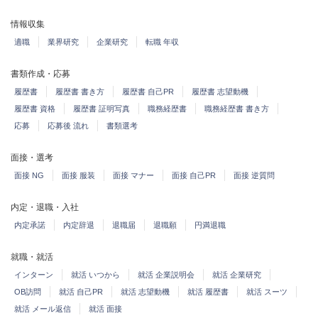
情報収集
適職
業界研究
企業研究
転職 年収
書類作成・応募
履歴書
履歴書 書き方
履歴書 自己PR
履歴書 志望動機
履歴書 資格
履歴書 証明写真
職務経歴書
職務経歴書 書き方
応募
応募後 流れ
書類選考
面接・選考
面接 NG
面接 服装
面接 マナー
面接 自己PR
面接 逆質問
内定・退職・入社
内定承諾
内定辞退
退職届
退職願
円満退職
就職・就活
インターン
就活 いつから
就活 企業説明会
就活 企業研究
OB訪問
就活 自己PR
就活 志望動機
就活 履歴書
就活 スーツ
就活 メール返信
就活 面接