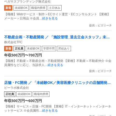
ペガサスブランディング株式会社
迎」美容・健康領域で急成長中ベンチャー企業／創業3年目で年商
新着
未経験OK
職場内禁煙
土日休み
10億円〜
【職種】Webサービス・制作＞ECサイト運営・ECコンサルタント 【業種】
メーカー＞日用品 ※会員
…続きを見る
提供：ビズリーチ
不動産企画・不動産開発 ／ 「施設管理_退去立会スタッフ」未経
株式会社TFC
験歓迎／直行直帰可／10時始業／年休120日以上／18期連続黒字
新着
正社員
未経験OK
学歴不問
昇給あり
年収500万円〜700万円
【職種】不動産＞不動産企画・不動産開発 【業種】不動産＞不動産仲介 ※会
員属性などに応じ、当該求人
…続きを見る
提供：ビズリーチ
店舗・FC開発 ／ 「未経験OK／美容医療クリニックの店舗開発」
ビーラボ株式会社
店舗作りに興味のある方を募集します！
正社員
未経験OK
職場内禁煙
年収500万円〜600万円
【職種】サービス＞店舗・FC開発 【業種】IT・インターネット＞インターネ
ットサービス ※会員属性
…続きを見る