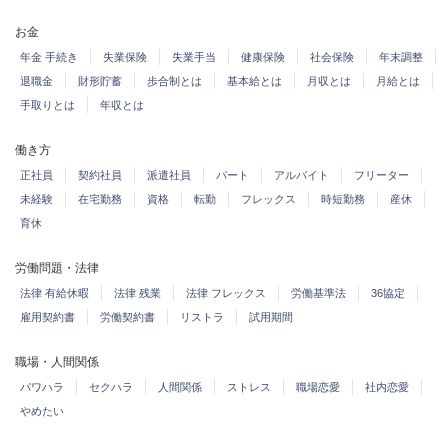
お金
年金 手続き
失業保険
失業手当
健康保険
社会保険
年末調整
退職金
財形貯蓄
歩合制とは
基本給とは
月収とは
月給とは
手取りとは
年収とは
働き方
正社員
契約社員
派遣社員
パート
アルバイト
フリーター
未経験
在宅勤務
資格
転勤
フレックス
時短勤務
産休
育休
労働問題・法律
法律 有給休暇
法律 残業
法律 フレックス
労働基準法
36協定
雇用契約書
労働契約書
リストラ
試用期間
職場・人間関係
パワハラ
セクハラ
人間関係
ストレス
職場恋愛
社内恋愛
やめたい