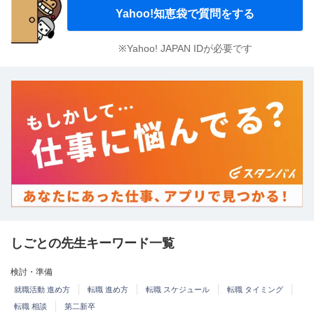
Yahoo!知恵袋で質問をする
※Yahoo! JAPAN IDが必要です
しごとの先生キーワード一覧
検討・準備
就職活動 進め方
転職 進め方
転職 スケジュール
転職 タイミング
転職 相談
第二新卒