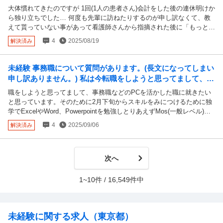
(1人の患者さん)会計をした後の連休明けから独り立ちでし
大体慣れてきたのですが 1回(1人の患者さん)会計をした後の連休明けか
た…
ら独り立ちでした… 何度も先輩に訪ねたりするのが申し訳なくて、教
えて貰っていない事があって看護師さんから指摘された後に「もっと周
りを見てたら出来るよ」と注意されました。 正直その通りなのです
4
2025/08/19
解決済み
が、受付もイレギュラーな事の連続で会計をしている先輩の行動を見る
余裕がありませんでした。 言い訳になるのですが… 会計、精算でなれ
る日は来るのでしょうか 1回しただけで通常は覚えれるものなのでしょ
未経験 事務職について質問があります。(長文になってしまい
うか？ 帰宅して勉強はしているのですが？がいっぱいです。 また一般
申し訳ありません。) 私は今転職をしようと思ってまして、事
名処方加算対象外の薬はクリニックによって違うのでしょうか？
務職などのPCを活かした職に就きたいと...
職をしようと思ってまして、事務職などのPCを活かした職に就きたい
と思っています。そのために2月下旬からスキルをみにつけるために独
学でExcelやWord、Powerpointを勉強しとりあえずMos(一般レベル)を
取得しました。そして最近はブラインドタッチもできた方がいいだろう
4
2025/09/06
解決済み
なと思い練習しています。マイタイピングというサイトで初心者用のひ
よこの基礎9のところまでは合格時間内に一通りブラインドタッチでき
るようになりました。 ただやはりスピードが遅いんです。見てやった
次へ
方がまだ早くうてるしミスも少ないんです。せっかくExcelやWordを勉
強して事務職目指しているのにタイピングが致命的で仕事が出来ない、
もしくは支障がでるかもしれないのが嫌で踏み出せないとゆうかどうし
1~10件 / 16,549件中
たもんかなと思ってる状態です。もちろんブラインドタッチの練習は毎
日欠かさずやるつもりなんですが事務職についたとした時に見ながらう
っても仕事をこなすことは可能なのでしょうか？仕事の時は見ながらう
ってなるはやで終わらせる。家でブラインドタッチ練習、慣れたら仕事
未経験に関する求人（東京都）