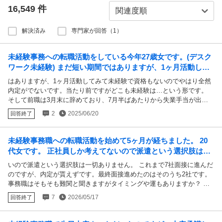
16,549
件
解決済み
専門家が回答（1）
未経験事務への転職活動をしている今年27歳女です。(デスク
ワーク未経験) まだ短い期間ではありますが、1ヶ月活動して
みて未経験で資格もないのでやはり全然内...
はありますが、1ヶ月活動してみて未経験で資格もないのでやはり全然
内定がでないです。当たり前ですがどこも未経験は…という形です。
そして前職は3月末に辞めており、7月半ばあたりから失業手当が出る
予定です。 この状況を踏まえて、資格の勉強などをしつつ手当もらい
2
2025/06/20
回答終了
ながら転職活動を行うか、 一度派遣などで業務に慣れてからまた転職
活動を行うか、どちらが良いと思いますでしょうか？ 派遣だと経験と
しての実績はあまりないとは思いますが、、、 一応金銭面の余裕はあ
未経験事務職への転職活動を始めて5ヶ月が経ちました。 20
るので今すぐ収入が欲しいわけではなく、正社員での内定のためにどの
代女です。 正社員しか考えてないので派遣という選択肢は一
ような流れが良いのかな、、悩んでおります。 よろしくお願いいたし
切ありません。 これまで7社面接に進んだ...
いので派遣という選択肢は一切ありません。 これまで7社面接に進んだ
ます。
のですが、内定が貰えずです。最終面接進めたのはそのうち2社です。
事務職はそもそも難関と聞きますがタイミングや運もありますか？ こ
れからも諦めず事務職応募して内定貰える可能性ありますか
7
2026/05/17
回答終了