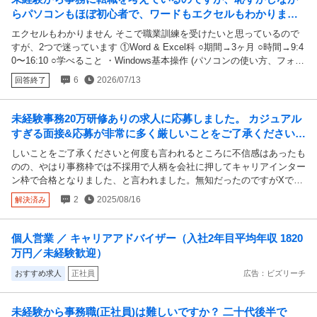
が、、。 事務以外にやりたいことがなくどうすればいいか迷走中で
らパソコンもほぼ初心者で、ワードもエクセルもわかりませ
す。 現職中なのですが、なるべく早く辞めたいですが次の内定先が決
ん そこで職業訓練を受けたいと思っているのですが、2つで
エクセルもわかりません そこで職業訓練を受けたいと思っているので
まってから辞めたいです。
迷っています
すが、2つで迷っています ①Word & Excel科 ○期間→3ヶ月 ○時間→9:4
0〜16:10 ○学べること ・Windows基本操作 (パソコンの使い方、フォル
ダ作成、ファイル保存、タスクバー、OSの操作) ・ビジネス文書 (社内
6
2026/07/13
回答終了
文書、社外文書、メール文章) ・Word基本操作 (ページ設定、書式設
定、表の作成、編集、印刷形式など) ・Word応用操作 (オブジェクトの
活用、画像を活用した文書の作成、校正、ビジネス文書の作成: 案内
未経験事務20万研修ありの求人に応募しました。 カジュアル
状・通知書・報告書、チラシ作成、編集機能の活用、差込印刷など) ・
すぎる面接&応募が非常に多く厳しいことをご了承くださいと
Excel基本操作 (セル入力、表計算、グラフ、計算式、関数、相対参
何度も言われるところに不信感はあ...
しいことをご了承くださいと何度も言われるところに不信感はあったも
照、絶対参照など) ・Excel応用操作 (グラフ作成、関数: 文字列操作関
のの、やはり事務枠では不採用で人柄を会社に押してキャリアインター
数・日付関数・三角関数、ユーザ定義書式、図の挿入、フラッシュフィ
ン枠で合格となりました、と言われました。無知だったのですがXで検
ル、帳票類作成: 集計表・売上表) ・パワポ ②ビジネスパソコン事務実
索して、こういった無期雇用派遣に誘導する求人は多いと書いてありま
践科 ○期間→5ヶ月 ○時間→5ヶ月10:00〜16:30 ○学べること ・パソコ
2
2025/08/16
解決済み
した。ほぼ全てそうなのでしょうか？本当にに未経験で事務ができる求
ンの基本操作(アプリインストールやメールなど他) ・文書作成基礎実習
人は派遣社員、契約社員、バイトですか？どうしても正社員事務目指す
(Word) (送り状、議事録、企画書、契約書、メニュー作成) ・表計算操
ならそこで2年ほど経験を積んで改めて応募して目指すしかないでしょ
作基礎実習(Excel) (データ入力、編集、関数、表計算、グラフ作成、抽
個人営業 ／ キャリアアドバイザー（入社2年目平均年収 1820
うか？今回こういう求人もあるのだと学べましたが、1ヶ月費やしたの
出、集計、データ分析、3Dグラフの作成、備品管理表作成、顧客管理
万円／未経験歓迎）
がバカバカしいです^^;
表作成、旅費精算書、請求書、その他) ・プレゼンテーション操作実習
おすすめ求人
正社員
広告：ビズリーチ
(パワポ) (資料作成、アニメーションなど) ・ソフトウェア間の連携活用
実習(Word、Excel) (リンク設定、インポート、エクスポート、差込印
刷など) ・ホームページ作成 (HTMLとCSSの導入方法、サイト作成、W
未経験から事務職(正社員)は難しいですか？ 二十代後半で
ebサイト作成) ・ホームページ運用基礎 (編集、更新、連携、導入方