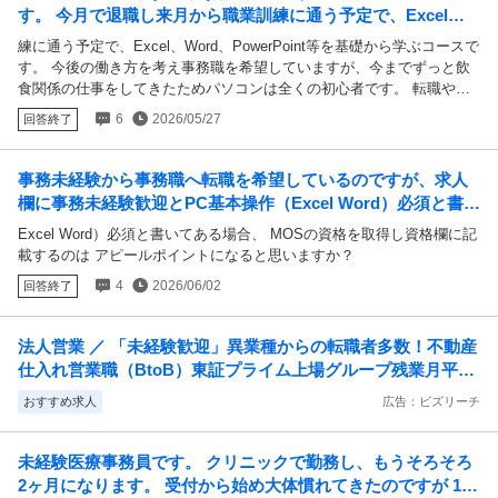
す。 今月で退職し来月から職業訓練に通う予定で、Excel、W
法、SEO対策、運営管理方法など) この①と②で迷っています ハロワ
ord、PowerPoint等を基礎から学ぶコースです。
でも聞く予定ですが色んな意見が欲しいです 聞ける人がいないのでチ
練に通う予定で、Excel、Word、PowerPoint等を基礎から学ぶコースで
ャットGPTやコパイロット、Googleの AIに聞いてみたら、①のワード
す。 今後の働き方を考え事務職を希望していますが、今までずっと飲
エクセルのみでいいと言われたり、②のワードエクセルに加えて+のこ
食関係の仕事をしてきたためパソコンは全くの初心者です。 転職や今
とも学べるからこっちの方がいいなどと意見が割れており、 ここでも
後については自分で決めたことなので後悔はないのですが、自分にとっ
6
2026/05/27
回答終了
似たような質問をしたら①のワードエクセルのみ、他は不要と言われた
て新しい挑戦なので不安でいっぱいです… 同じように未経験から事務
りと意見が割れていて悩んでます ワードエクセルのみでいいという意
職に転職された方はいらっしゃいますか？
見と、ワードエクセルのみだけじゃ厳しいという意見に挟まれてどちら
事務未経験から事務職へ転職を希望しているのですが、求人
が自分に最適か分かりません ②はプラスのことができますし、プラス
欄に事務未経験歓迎とPC基本操作（Excel Word）必須と書い
で持ってた方がいいに越したことないのはわかるのですが、 どちらが
てある場合、 MOSの資格を取得し資格欄に記載するのは
最適でしょうか？
Excel Word）必須と書いてある場合、 MOSの資格を取得し資格欄に記
載するのは アピールポイントになると思いますか？
4
2026/06/02
回答終了
法人営業 ／ 「未経験歓迎」異業種からの転職者多数！不動産
仕入れ営業職（BtoB）東証プライム上場グループ残業月平均
10h未満・年休128日以上可
おすすめ求人
広告：ビズリーチ
未経験医療事務員です。 クリニックで勤務し、もうそろそろ
2ヶ月になります。 受付から始め大体慣れてきたのですが 1回