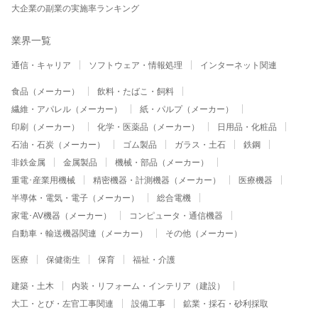
大企業の副業の実施率ランキング
業界一覧
通信・キャリア
ソフトウェア・情報処理
インターネット関連
食品（メーカー）
飲料・たばこ・飼料
繊維・アパレル（メーカー）
紙・パルプ（メーカー）
印刷（メーカー）
化学・医薬品（メーカー）
日用品・化粧品
石油・石炭（メーカー）
ゴム製品
ガラス・土石
鉄鋼
非鉄金属
金属製品
機械・部品（メーカー）
重電･産業用機械
精密機器・計測機器（メーカー）
医療機器
半導体・電気・電子（メーカー）
総合電機
家電･AV機器（メーカー）
コンピュータ・通信機器
自動車・輸送機器関連（メーカー）
その他（メーカー）
医療
保健衛生
保育
福祉・介護
建築・土木
内装・リフォーム・インテリア（建設）
大工・とび・左官工事関連
設備工事
鉱業・採石・砂利採取