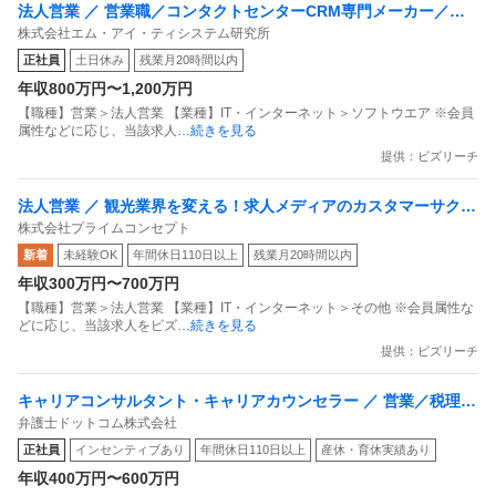
法人営業 ／ 営業職／コンタクトセンターCRM専門メーカー／新
株式会社エム・アイ・ティシステム研究所
サービスの拡販営業
正社員
土日休み
残業月20時間以内
年収800万円〜1,200万円
【職種】営業＞法人営業 【業種】IT・インターネット＞ソフトウエア ※会員
属性などに応じ、当該求人
…続きを見る
提供：ビズリーチ
法人営業 ／ 観光業界を変える！求人メディアのカスタマーサクセ
株式会社プライムコンセプト
ス（未経験歓迎／リーダー候補）／全国で募集中
新着
未経験OK
年間休日110日以上
残業月20時間以内
年収300万円〜700万円
【職種】営業＞法人営業 【業種】IT・インターネット＞その他 ※会員属性な
どに応じ、当該求人をビズ
…続きを見る
提供：ビズリーチ
キャリアコンサルタント・キャリアカウンセラー ／ 営業／税理士
弁護士ドットコム株式会社
向け／ － 前期比120％売上成長！組織拡大フェーズを経験したい
正社員
インセンティブあり
年間休日110日以上
産休・育休実績あり
税理士向け営業を募集
年収400万円〜600万円