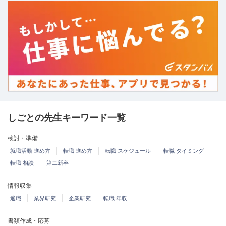
しごとの先生キーワード一覧
検討・準備
就職活動 進め方
転職 進め方
転職 スケジュール
転職 タイミング
転職 相談
第二新卒
情報収集
適職
業界研究
企業研究
転職 年収
書類作成・応募