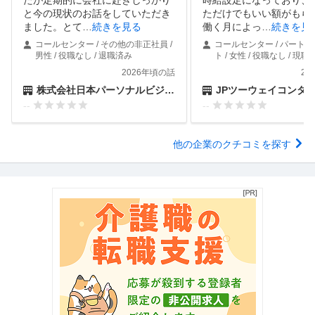
と今の現状のお話をしていただき
ただけでもいい額がもら
ました。とて
…
続きを見る
働く月によっ
…
続きを見
コールセンター / その他の非正社員 /
コールセンター / パート
男性 / 役職なし / 退職済み
ト / 女性 / 役職なし / 現職
2026年頃の話
20
株式会社日本パーソナルビジネス
JPツーウェイコンタクト株
--
--
他の企業のクチコミを探す