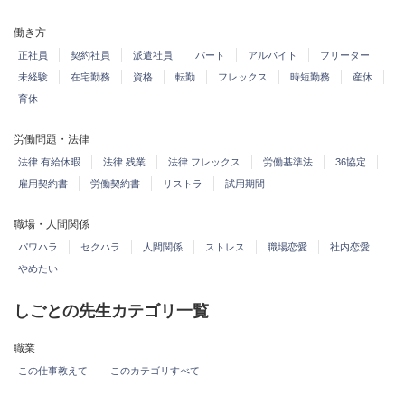
働き方
正社員
契約社員
派遣社員
パート
アルバイト
フリーター
未経験
在宅勤務
資格
転勤
フレックス
時短勤務
産休
育休
労働問題・法律
法律 有給休暇
法律 残業
法律 フレックス
労働基準法
36協定
雇用契約書
労働契約書
リストラ
試用期間
職場・人間関係
パワハラ
セクハラ
人間関係
ストレス
職場恋愛
社内恋愛
やめたい
しごとの先生カテゴリ一覧
職業
この仕事教えて
このカテゴリすべて