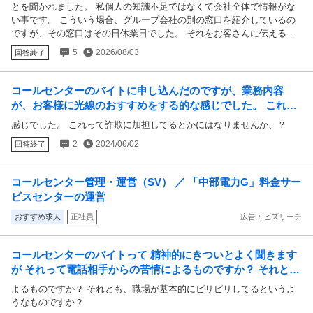
個人の知識不足ではなくて会社全体で情報がない事です。
とを聞かれました。 私個人の知識不足ではなくて会社全体で情報がな
い事です。 こういう場合、グループ会社の別の窓口を紹介しているの
ですが、その窓口はその日休業日でした。 それをお客さんに伝える
と、「今日知りたいんだけど！？」とゴネる。 こっちじゃ分からない
5
2026/08/03
回答終了
し、唯一答えられる窓口も休み。お客さんはすぐに知りたい。 でも、
どうしようもないじゃないですか。 お客さんはそれを理解できないの
だそうです。 最後はお客さんは不機嫌そうに電話を終わりました。 ど
コールセンターのバイトに申し込んだのですが、業務内容
う案内すればお客さんは納得していただけたでしょうか。嘘を教える訳
が、お客様に光線のおすすめをする的な感じでした。 これっ
にもいかないし...。 こういう場合の上手な案内方法を教えてくださ
て詐欺に加担してるとかにはなりませんか、？
感じでした。 これって詐欺に加担してるとかにはなりませんか、？
い。
2
2024/06/02
回答終了
コールセンター管理・運営（SV） ／ 「中部電力G」料金サー
ビスセンターの運営
おすすめ求人
正社員
広告：ビズリーチ
コールセンターのバイトって 精神的にきついとよく聞きます
が それって電話相手からの苦情によるものですか？ それと
も、職場が基本的にピリピリしてるというよう...
よるものですか？ それとも、職場が基本的にピリピリしてるというよ
うなものですか？