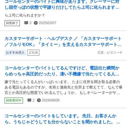
コールセンターのバイトに興味があります。クレーマーに対
した。 バイト時間が朝の9時〜18時で、その間ずっと電話がなり続けて
し頭空っぽの状態で平謝りだけしてたら上司に叱られます
います。厳しいお客様の対応を永遠とする夢も見ます。 引っ越すまで
か？
ら上司に叱られますか？
の短期なため、あと1週間……あと4日間……と耐えながらやってきた
のですが、着信音自体が怖くなってきました。 メンタルは元から強い
3
2025/03/07
回答終了
方ではなく、コールセンターもあまり前向きではなかったのですが、4
月から県外の大学でルームシェアを始めるため、その際の生活資金を稼
ぐよう言われて何件か単発や短期を申し込んだところ、期間が短すぎ
カスタマーサポート・ヘルプデスク ／ 「カスタマーサポート
る、名前からして男だと思って面接をしたのに女だったから少し難しい
／フルリモOK」「タイミー」を支えるカスタマーサポートを
(倉庫整理)、などの理由で全て落ちてしまって最終的に取れたのがコー
募集！！！
おすすめ求人
正社員
広告：ビズリーチ
ルセンターだけでした。 今からでもこのバイトを辞めて、単発の仕事
を探すべきでしょうか？それともあと1週間くらいは粘るべきでしょう
か？メンタルの話にもなるため、皆さんからしましたら相談に乗れるよ
コールセンターでバイトしてるんですけど、電話出た瞬間か
うなことでもないかもしれませんが、もし良ければアドバイスお願いし
らめっちゃ高圧的だったり、凄い不機嫌で当たってくる人が
ます。
いっぱいいます。 たまに住所を聞き取る必要のあ...
嫌で当たってくる人がいっぱいいます。 たまに住所を聞き取る必要の
ある電話もあるのですが、名前と連絡先と住所まで教えてて、なんで暴
言とか高圧的な態度でいれるんでしょうか。 もしオペレーターがサイ
コパスだったら、その住所まで行って何されるか分からなくないです
2
2026/08/08
回答受付中
か？
コールセンターのバイトをしています。 先日、お客さんか
ら、うちじゃどうしても分からないことを聞かれました。 私