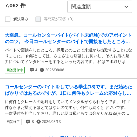
7,062
件
解決済み
専門家が回答（0）
大至急。コールセンターバイト(バイト未経験)でのアポイント
のコツ。 今日コールセンターのバイトで面接をしたところ、
採用とのことで来週から出勤することになりました。
バイトで面接をしたところ、採用とのことで来週から出勤することにな
りました。 内容としては、さまざまな店舗にお伺いし、そのお店の魅
力についてインタビューをするといった内容です。 私はアポ取りはも
ちろん、電話を頻繁に行った経験は一度もないので、上手くできるか非
4
2026/08/06
回答受付中
常に心配だし、何よりコツも分かりません。 もちろんマニュアルや研
修期間はありますが、出勤前に覚えれること、やっておいた方が良いこ
とがあればそれは積極的に吸収したいです。 その為、同じ業務の先輩
コールセンターのバイトをしている学生(18)です。まだ始めた
方に、アポ取りのコツをご教示していただけると幸いです。 不明点・
ばかりではあるのですが、1日に何件もクレームの応対をして
聞いておきたい点があれば都度補足します。 よろしくお願いします。
いてメンタルがやられそうです。 1件2...
に何件もクレームの応対をしていてメンタルがやられそうです。 1件2
件ならまだ堪えるほどではないのですが、何件も続くとキツいです。
一次受付を担当しており、詳しい話は私どもでは分かりかねる(そのた
めご質問やご要望にもお答えできない)とお客様に必ず説明していて
8
2026/03/13
回答終了
も、ご高齢のお客様ばかりのため上手く伝わらず、そのまま数十分ほど
関係のないクレームを言われ続けます。たくさん寝れば治るかと思った
のですが、今朝も出勤のためにバスに乗った際怖くて涙が出てしまいま