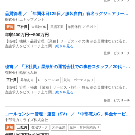
提供：ビズリーチ
品質管理 ／ 「年間休日125日／服装自由」有名ラグジュアリーブ
株式会社エキップメント
ランドを裏から支える／時計・ジュエリーの商品管理
新着
正社員
未経験OK
英語不要
年間休日120日以上
年収400万円〜500万円
【職種】機械＞品質管理 【業種】サービス＞その他 ※会員属性などに応じ、
当該求人をビズリーチ上で閲
…続きを見る
提供：ビズリーチ
秘書 ／ 「正社員」屋形船の運営会社での事務スタッフ／20代・3
有限会社船宿あみ達
0代活躍中の職場！昇給・賞与ありの好待遇！
正社員
昇給あり
U・IターンOK
賞与・ボーナスあり
【職種】管理＞秘書 【業種】サービス＞旅行・観光 ※会員属性などに応じ、
当該求人をビズリーチ上で閲
…続きを見る
提供：ビズリーチ
コールセンター管理・運営（SV） ／ 「中部電力G」料金サービス
中部電力ミライズ株式会社
センターの運営
新着
正社員
在宅ワーク
大手企業
産休・育休実績あり