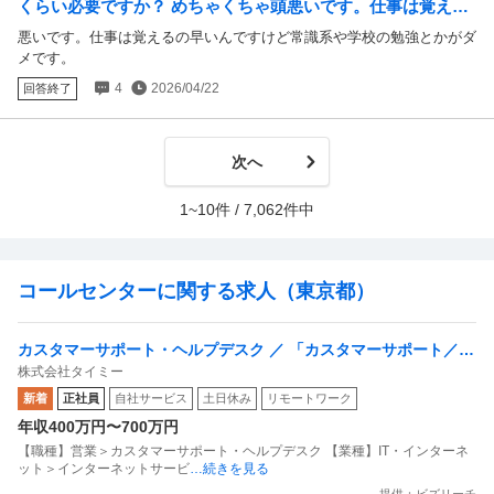
くらい必要ですか？ めちゃくちゃ頭悪いです。仕事は覚える
の早いんですけど常識系や学校の勉強とかがダメです。
悪いです。仕事は覚えるの早いんですけど常識系や学校の勉強とかがダ
メです。
4
2026/04/22
回答終了
次へ
1~10件 / 7,062件中
コールセンターに関する求人（東京都）
カスタマーサポート・ヘルプデスク ／ 「カスタマーサポート／フ
株式会社タイミー
ルリモOK」「タイミー」を支えるカスタマーサポートを募
新着
正社員
自社サービス
土日休み
リモートワーク
集！！！
年収400万円〜700万円
【職種】営業＞カスタマーサポート・ヘルプデスク 【業種】IT・インターネ
ット＞インターネットサービ
…続きを見る