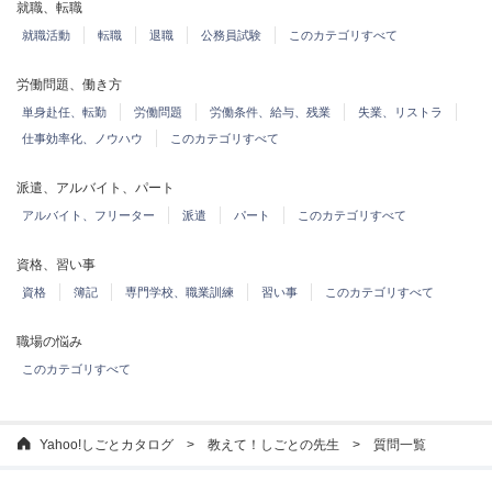
就職、転職
就職活動
転職
退職
公務員試験
このカテゴリすべて
労働問題、働き方
単身赴任、転勤
労働問題
労働条件、給与、残業
失業、リストラ
仕事効率化、ノウハウ
このカテゴリすべて
派遣、アルバイト、パート
アルバイト、フリーター
派遣
パート
このカテゴリすべて
資格、習い事
資格
簿記
専門学校、職業訓練
習い事
このカテゴリすべて
職場の悩み
このカテゴリすべて
Yahoo!しごとカタログ
教えて！しごとの先生
質問一覧