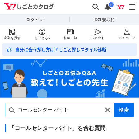
Yahoo!しごとカタログ
検索
通知数
i
ログイン
ID新規取得
企業を探す
しごとQA
特集一覧
スカウト
マイページ
自分に合う探し方は？しごと探しスタイル診断
検索
「コールセンター バイト」を含む質問