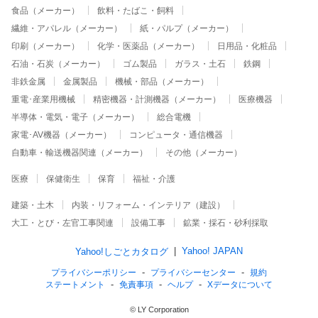
食品（メーカー）
飲料・たばこ・飼料
繊維・アパレル（メーカー）
紙・パルプ（メーカー）
印刷（メーカー）
化学・医薬品（メーカー）
日用品・化粧品
石油・石炭（メーカー）
ゴム製品
ガラス・土石
鉄鋼
非鉄金属
金属製品
機械・部品（メーカー）
重電･産業用機械
精密機器・計測機器（メーカー）
医療機器
半導体・電気・電子（メーカー）
総合電機
家電･AV機器（メーカー）
コンピュータ・通信機器
自動車・輸送機器関連（メーカー）
その他（メーカー）
医療
保健衛生
保育
福祉・介護
建築・土木
内装・リフォーム・インテリア（建設）
大工・とび・左官工事関連
設備工事
鉱業・採石・砂利採取
Yahoo! JAPAN
Yahoo!しごとカタログ
プライバシーポリシー
プライバシーセンター
規約
ステートメント
免責事項
ヘルプ
Xデータについて
© LY Corporation