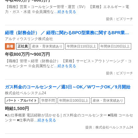
年収400万円〜800万円
【職種】営業＞コールセンター管理・運営（SV） 【業種】エネルギー＞電
力・ガス・水道 ※会員属性な
…続きを見る
提供：ビズリーチ
経理（財務会計） ／ 経理に関わるBPO型業務に関するBPR業務K
アルティウスリンク株式会社
DDIと三井物産出資
新着
正社員
産休・育休実績あり
年間休日110日以上
年間休日120日以上
年収800万円〜900万円
【職種】管理＞経理（財務会計） 【業種】サービス＞アウトソーシング・コ
ールセンター ※会員属性など
…続きを見る
提供：ビズリーチ
ガス料金のコールセンター／週3日～OK／WワークOK／9月開始
株式会社ベルシステム24
パート・アルバイト
学歴不問
年間休日100日以上
産休・育休実績あり
時給1,500円
■お仕事概要 電話経験が活かせる | ガス料金のコールセンター ■職種 コールセ
ンター ■仕事内容
…続きを見る
提供：株式会社ベルシステム24