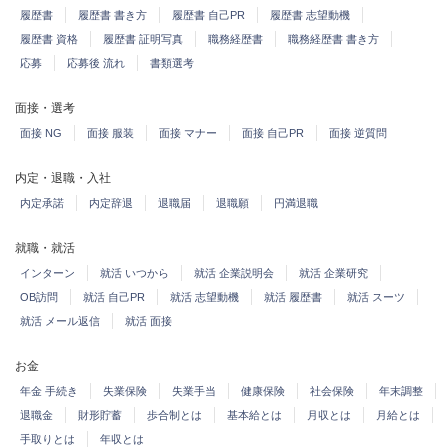
履歴書
履歴書 書き方
履歴書 自己PR
履歴書 志望動機
履歴書 資格
履歴書 証明写真
職務経歴書
職務経歴書 書き方
応募
応募後 流れ
書類選考
面接・選考
面接 NG
面接 服装
面接 マナー
面接 自己PR
面接 逆質問
内定・退職・入社
内定承諾
内定辞退
退職届
退職願
円満退職
就職・就活
インターン
就活 いつから
就活 企業説明会
就活 企業研究
OB訪問
就活 自己PR
就活 志望動機
就活 履歴書
就活 スーツ
就活 メール返信
就活 面接
お金
年金 手続き
失業保険
失業手当
健康保険
社会保険
年末調整
退職金
財形貯蓄
歩合制とは
基本給とは
月収とは
月給とは
手取りとは
年収とは