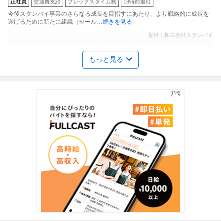
正社員
交通費支給
フレックスタイム制
18時前退社
今後スタンバイ事業のさらなる成長を目指すにあたり、より戦略的に成長を
遂げるために新たに組織（セール
…続きを見る
提供：株式会社スタンバイ
経営企画・経営戦略 ／ 経営コンサルタント（アカウントパートナ
もっと見る
株式会社船井総合研究所
ー室／中堅企業向け総合経営コンサルティング）
新着
長期
職場内禁煙
年収800万円〜1,200万円
【職種】経営＞経営企画・経営戦略 【業種】コンサルティング＞コンサルテ
ィング ※会員属性などに応じ
…続きを見る
提供：ビズリーチ
経理（財務会計） ／ ファイナンシャルアナリスト（シニアスタッ
ルネサスエレクトロニクス株式会社
フ）
年間休日100日以上
年間休日110日以上
教育充実
年収800万円〜900万円
【職種】管理＞経理（財務会計） 【業種】メーカー＞半導体 ※会員属性など
に応じ、当該求人をビズリー
…続きを見る
提供：ビズリーチ