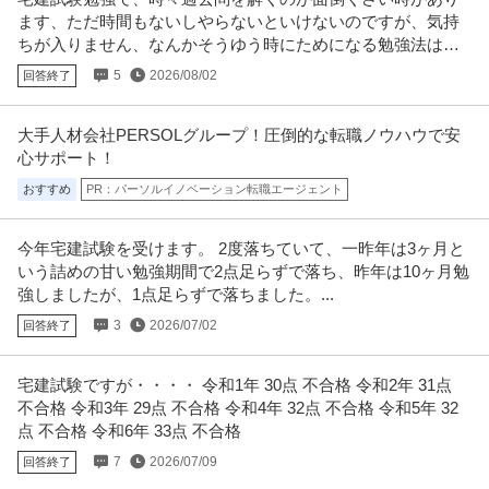
ます、ただ時間もないしやらないといけないのですが、気持
ちが入りません、なんかそうゆう時にためになる勉強法はあ
りますか？
5
2026/08/02
回答終了
大手人材会社PERSOLグループ！圧倒的な転職ノウハウで安
心サポート！
おすすめ
PR：パーソルイノベーション転職エージェント
今年宅建試験を受けます。 2度落ちていて、一昨年は3ヶ月と
いう詰めの甘い勉強期間で2点足らずで落ち、昨年は10ヶ月勉
強しましたが、1点足らずで落ちました。...
3
2026/07/02
回答終了
宅建試験ですが・・・・ 令和1年 30点 不合格 令和2年 31点
不合格 令和3年 29点 不合格 令和4年 32点 不合格 令和5年 32
点 不合格 令和6年 33点 不合格
7
2026/07/09
回答終了