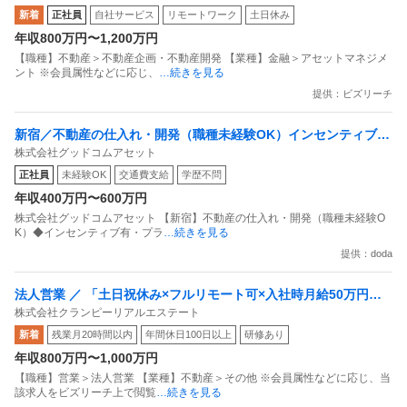
新着
正社員
自社サービス
リモートワーク
土日休み
資のアクイジション・ストラクチャリング
年収800万円〜1,200万円
【職種】不動産＞不動産企画・不動産開発 【業種】金融＞アセットマネジメ
ント ※会員属性などに応じ、
…続きを見る
提供：ビズリーチ
新宿／不動産の仕入れ・開発（職種未経験OK）インセンティブ
株式会社グッドコムアセット
有・プライム上場・年間休日127日
正社員
未経験OK
交通費支給
学歴不問
年収400万円〜600万円
株式会社グッドコムアセット 【新宿】不動産の仕入れ・開発（職種未経験O
K）◆インセンティブ有・プラ
…続きを見る
提供：doda
法人営業 ／ 「土日祝休み×フルリモート可×入社時月給50万円以
株式会社クランピーリアルエステート
上」不動産反響営業（仕入れ）～自社メディア×士業連携で事業拡
新着
残業月20時間以内
年間休日100日以上
研修あり
大中！／残業平均10時間／全国1500以上の士業事務所提携あり
年収800万円〜1,000万円
【職種】営業＞法人営業 【業種】不動産＞その他 ※会員属性などに応じ、当
該求人をビズリーチ上で閲覧
…続きを見る