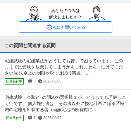
経営者・CEO・COO等 ／ 「副業兼業」客員起業家（Gap Fund
あなたの悩みは
東京科学大学（旧東京工業大学、旧東京医科歯科大学）
Programに採択選抜された研究者の事業化推進チームで創業に向
解決しましたか？
新着
WEB面接OK
リモートワーク
職場内禁煙
けた経営パートナー）
【職種】経営＞経営者・CEO・COO等 【業種】その他（教育・官公庁）など
AIにも聞いてみる
＞教育 ※会員属性などに
…続きを見る
提供：ビズリーチ
この質問と関連する質問
営業企画
株式会社スタンバイ
宅建試験の宅建業法がどうしても苦手で困っています。この
正社員
交通費支給
フレックスタイム制
特別休暇
ままでは受験を放棄してしまうかもしれません。助けてくだ
今後弊社事業のさらなる成長を目指すにあたり、より戦略的に成長を遂げる
さい泣 法令上の制限や税ではほぼ満点、 ...
ために新たに組織（セールスイネ
…続きを見る
6
2026/08/06
回答受付中
提供：株式会社スタンバイ
宅建試験、令和7年の問20の選択肢１が、どうしても理解しに
経営者・CEO・COO等 ／ 「COO候補」富裕層向け資産ビジネス
くいです、 個人施行者は、その者以外に換地計画に係る区域
株式会社ユニバーサルコインズ
／アンティークコイン市場を拡大する事業責任者
内の宅地を所有する者（当該宅地の所有権に...
正社員
職場内禁煙
土日休み
年収800万円〜1,500万円
1
2026/08/07
回答受付中
【職種】経営＞経営者・CEO・COO等 【業種】金融＞投資銀行 ※会員属性
などに応じ、当該求人をビ
…続きを見る