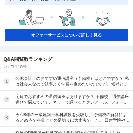
オファーサービスについて詳しく見る
Q&A閲覧数ランキング
カテゴリ:
資格
公認会計士のおすすめ通信講座（予備校）はどこですか？ 私
1
は社会人なので効率よく学習を進めたいのですが、候補とし
てはクレアール、LEC、CPA会計学院、大原...
宅建でおすすめの通信講座はありますか？ 予備校、通信講座
2
選びで悩んでいて、ネットで調べるとクレアール、フォーサ
イト、スタディング、TACなど色々出てきて...
令和8年の一級建築士学科試験を受験し、 予備校の解答によ
3
ると99点で科目ごとの足切りは大丈夫でした。 日建学院やX
によると合格最低点予想が高くなると言われ...
昨日のR8年度一級建築士の学科試験を受験してきました。