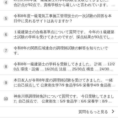
4
合計点が92点で、資格学校から厳しいと言われています。 製
図の準備は始めるべきでしょうか？ ちな...
令和8年度一級電気工事施工管理技士の一次試験の回答を本
5
日中に見れるサイトはありますか？
１級建築士の合格基準点について質問です。 今年の１級建築
6
士試験の学科を受けてきたのですが、採点結果が93点でし
た。 各予備校の予想される合格基準点は N...
令和8年の関西広域連合の調理師試験の解答を知りたいで
7
す。
令和8年一級建築士の学科を受験してきました。 計画 … 12/2
8
0点 環境・設備 … 16/20点 法規 … 25/30点 構造 … 24/30点
...
本日友人が令和8年度の調理師試験を受けてきました。 一緒
9
に自己採点して 公衆衛生学7/9 食品学5/6 栄養学4/9 食品衛生
学8/15 調理理論9/17 食文
神奈川県調理師免許について質問です。 今日受験してきまし
10
た 自己採点で、 公衆衛生：5/9 食品学：6/6 栄養学：8/9 食
品衛生：10/15 調理理...
質問をもっと見る