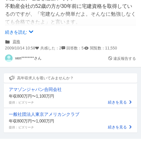
不動産会社の52歳の方が30年前に宅建資格を取得してい
るのですが、「宅建なんか簡単だよ。そんなに勉強しなく
ても合格できたよ」と言います。
しかし、現在は合格率17％くらいです。
続きを読む
30年前の宅建試験に比べ、現在の難易度レベルはどうな
資格
っているのかわかりますか？
2009/10/14 10:58
共感した：
2
回答数：
5
閲覧数：
11,550
私の想像では30年前より資格を取得するのは難しくなっ
ven********さん
違反報告する
ている気がするのですが。
今度、「宅建なんか取得は簡単だよ。」と言われたら
高年収求人を覗いてみませんか？
「今は30年前より○倍も難しくなっているんですよ」と言
アマゾンジャパン合同会社
いたいです。
年収800万円〜1,100万円
何よりも今週末の試験で合格することが重要なのですが。
続きを見る
提供：ビズリーチ
一般社団法人東京アメリカンクラブ
年収800万円〜1,000万円
続きを見る
提供：ビズリーチ