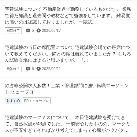
宅建試験について 不動産業界で勤務しているものです。 業務
で得た知識と過去問や教材などで勉強をしています。 難易度
は高いのは認識しておりましたが、一度試...
5
2026/06/17
回答終了
宅建試験の当日の席配置について 宅建試験会場での座席につ
いて教えてください。 隣との席は離れていましたか？ もちろ
ん試験会場にはよると思いますが、 「...
6
2025/09/21
回答終了
独占非公開求人多数！士業・管理部門に強い転職エージェン
ト ヒュープロ
おすすめ
PR：ヒュープロ
宅建試験のマークミスについて。 本日宅建試験を受けてき
て、自己採点が43点でした。 一瞬安心したものの、マークミ
スが不安すぎてそればかり考えてしまって心臓がバクバクし
てしまいます。