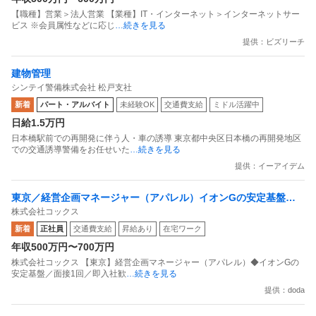
【職種】営業＞法人営業 【業種】IT・インターネット＞インターネットサー
ビス ※会員属性などに応じ
…続きを見る
提供：ビズリーチ
建物管理
シンテイ警備株式会社 松戸支社
新着
パート・アルバイト
未経験OK
交通費支給
ミドル活躍中
日給1.5万円
日本橋駅前での再開発に伴う人・車の誘導 東京都中央区日本橋の再開発地区
での交通誘導警備をお任せいた
…続きを見る
提供：イーアイデム
東京／経営企画マネージャー（アパレル）イオンGの安定基盤／
株式会社コックス
面接1回／即入社歓迎
新着
正社員
交通費支給
昇給あり
在宅ワーク
年収500万円〜700万円
株式会社コックス 【東京】経営企画マネージャー（アパレル）◆イオンGの
安定基盤／面接1回／即入社歓
…続きを見る
提供：doda