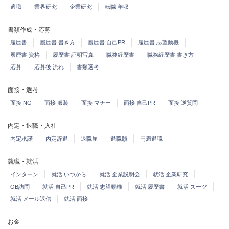
適職
業界研究
企業研究
転職 年収
書類作成・応募
履歴書
履歴書 書き方
履歴書 自己PR
履歴書 志望動機
履歴書 資格
履歴書 証明写真
職務経歴書
職務経歴書 書き方
応募
応募後 流れ
書類選考
面接・選考
面接 NG
面接 服装
面接 マナー
面接 自己PR
面接 逆質問
内定・退職・入社
内定承諾
内定辞退
退職届
退職願
円満退職
就職・就活
インターン
就活 いつから
就活 企業説明会
就活 企業研究
OB訪問
就活 自己PR
就活 志望動機
就活 履歴書
就活 スーツ
就活 メール返信
就活 面接
お金