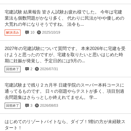
正社員
交通費支給
フレックスタイム制
職場内禁煙
当社は、これから事業拡大フェーズへ入っていくこともあり、一人一人裁量
宅建試験 結果報告 皆さん試験お疲れ様でした。 今年は宅建
を持って取り組むことができます
…続きを見る
業法も個数問題がかなり多く、 代わりに民法がやや優しめの
提供：株式会社スタンバイ
大荒れの年になりそうですね。 法令も...
10
2025/10/19
解決済み
この条件の求人をもっと見る
2027年の宅建試験について質問です。 本来2026年に宅建を受
けようと思ったのですが、宅建を取りたいと思いはじめた時
期に妊娠が発覚し、予定日的には9月の...
2
2026/07/31
回答終了
宅建試験まで残り２カ月半 日建学院のスーパー本科コースに
通ってるものです。 日々の宿題やらテストが多く、項目別過
去問題集はさらっとしか終えれてません。 学...
3
2026/08/03
回答終了
はじめてのリゾートバイトなら、ダイブ！9割の方が未経験ス
タート！