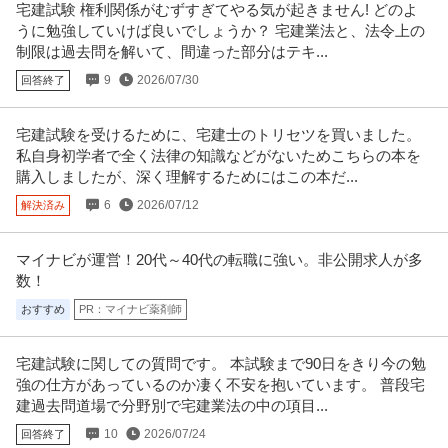
宅建試験 権利関係がむずすぎてやる気が起きません! どのよ
提供：ビズリーチ
うに勉強していけば良いでしょうか？ 宅建業法と、法令上の
制限は過去問を解いて、間違った部分はテキ...
経理（財務会計） ／ 「General Accounting Manager」歴史あ
9
2026/07/30
回答終了
一般社団法人東京アメリカンクラブ
る国際会員制クラブで財務の中核を担う！月次・年次決算から税
土日休み
語学を活かせる
英語を活かせる
務・A／P統括まで／経営判断を支える“コアファイナンスポジシ
年収800万円〜1,000万円
ョン”
宅建試験を受けるために、宅建士のトリセツを買いました。
【職種】管理＞経理（財務会計） 【業種】サービス＞ホテル ※会員属性など
私自身初学者で全く法律の知識などがないためこちらの本を
に応じ、当該求人をビズリー
…続きを見る
購入しましたが、深く理解するためにはこの本だ...
提供：ビズリーチ
6
2026/07/12
解決済み
関東／シニア活躍／発注者支援業務／年休120日以上／発注者側／
株式会社サンテックインターナショナル
マイナビが運営！20代～40代の転職に強い。非公開求人が多
官公庁で内勤／残業20h程度
数！
新着
正社員
交通費支給
昇給あり
年間休日110日以上
年収550万円〜700万円
おすすめ
PR：マイナビ薬剤師
株式会社サンテックインターナショナル 【関東／シニア活躍】発注者支援業
務※年休120日以上／発注者
…続きを見る
宅建試験に関しての質問です。 本試験まで90日をきり今の勉
提供：doda
強の仕方があっているのか凄く不安を抱いています。 普段宅
建過去問道場で分野別で宅建業法の中の項目...
事業開発
株式会社スタンバイ
10
2026/07/24
回答終了