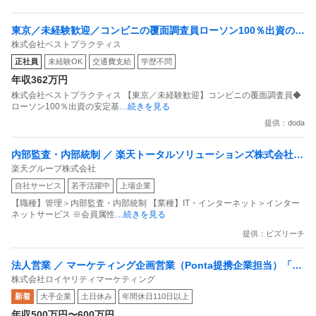
東京／未経験歓迎／コンビニの覆面調査員ローソン100％出資の安
株式会社ベストプラクティス
定基盤／月５日在宅／残業月10時間
正社員
未経験OK
交通費支給
学歴不問
年収362万円
株式会社ベストプラクティス 【東京／未経験歓迎】コンビニの覆面調査員◆
ローソン100％出資の安定基
…続きを見る
提供：doda
内部監査・内部統制 ／ 楽天トータルソリューションズ株式会社
楽天グループ株式会社
戦略事業コンプライアンス支援部 業務統制支援課：ショップコン
自社サービス
若手活躍中
上場企業
プライアンス推進担当（SBCSD）
【職種】管理＞内部監査・内部統制 【業種】IT・インターネット＞インター
ネットサービス ※会員属性
…続きを見る
提供：ビズリーチ
法人営業 ／ マーケティング企画営業（Ponta提携企業担当）「国
株式会社ロイヤリティマーケティング
内最大級の共通ポイントサービスを展開／無駄のない消費社会を
新着
大手企業
土日休み
年間休日110日以上
目指すデータマーケティングカンパニー」
年収500万円〜600万円