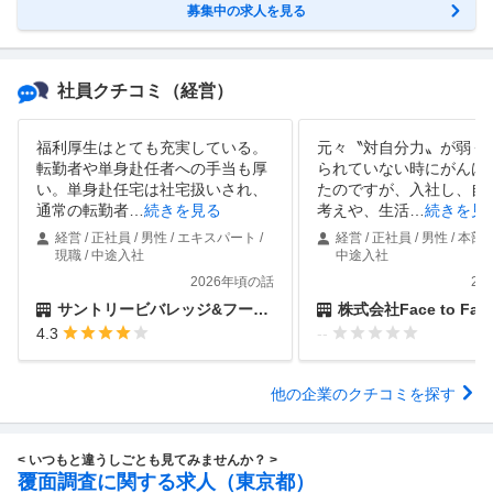
募集中の求人を見る
社員クチコミ
（経営）
福利厚生はとても充実している。
元々〝対自分力〟が弱く
転勤者や単身赴任者への手当も厚
られていない時にがんば
い。単身赴任宅は社宅扱いされ、
たのですが、入社し、自
通常の転勤者
…
続きを見る
考えや、生活
…
続きを見
経営 / 正社員 / 男性 / エキスパート /
経営 / 正社員 / 男性 / 本部長
現職 / 中途入社
中途入社
2026年頃の話
20
サントリービバレッジ&フード株式会社
株式会社Face to Fait
4.3
--
他の企業のクチコミを探す
< いつもと違うしごとも見てみませんか？ >
覆面調査に関する求人（東京都）