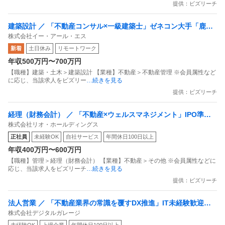
提供：ビズリーチ
建築設計 ／ 「不動産コンサル×一級建築士」ゼネコン大手「鹿島
株式会社イー・アール・エス
建設」と地盤調査大手「応用地質」の合弁会社／設計・施工から
新着
土日休み
リモートワーク
「コンサル」へ／エンジニアリングレポート作成を通じた不動産
年収500万円〜700万円
リスクコンサルタントへ
【職種】建築・土木＞建築設計 【業種】不動産＞不動産管理 ※会員属性など
に応じ、当該求人をビズリー
…続きを見る
提供：ビズリーチ
経理（財務会計） ／ 「不動産×ウェルスマネジメント」IPO準備
株式会社リオ・ホールディングス
中企業における役員秘書ポジション
正社員
未経験OK
自社サービス
年間休日100日以上
年収400万円〜600万円
【職種】管理＞経理（財務会計） 【業種】不動産＞その他 ※会員属性などに
応じ、当該求人をビズリーチ
…続きを見る
提供：ビズリーチ
法人営業 ／ 「不動産業界の常識を覆すDX推進」IT未経験歓迎／
株式会社デジタルガレージ
完全週休2日制（土日祝）で働き方を変える提案営業