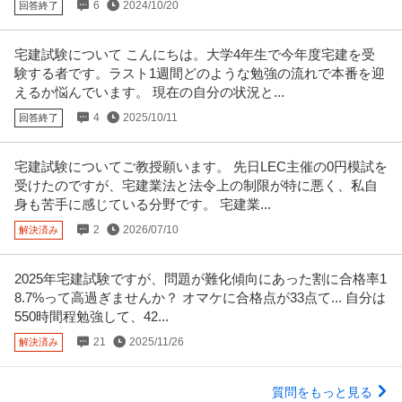
6
2024/10/20
回答終了
宅建試験について こんにちは。大学4年生で今年度宅建を受
験する者です。ラスト1週間どのような勉強の流れで本番を迎
えるか悩んでいます。 現在の自分の状況と...
4
2025/10/11
回答終了
宅建試験についてご教授願います。 先日LEC主催の0円模試を
受けたのですが、宅建業法と法令上の制限が特に悪く、私自
身も苦手に感じている分野です。 宅建業...
2
2026/07/10
解決済み
2025年宅建試験ですが、問題が難化傾向にあった割に合格率1
8.7%って高過ぎませんか？ オマケに合格点が33点て... 自分は
550時間程勉強して、42...
21
2025/11/26
解決済み
質問をもっと見る