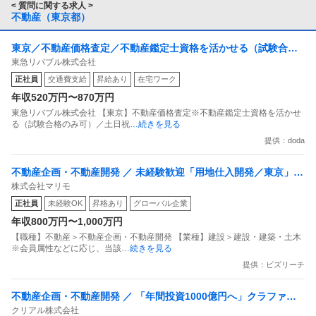
< 質問に関する求人 >
不動産（東京都）
東京／不動産価格査定／不動産鑑定士資格を活かせる（試験合格
東急リバブル株式会社
のみ可）／土日祝休み／働き方改革推進企業
正社員
交通費支給
昇給あり
在宅ワーク
年収520万円〜870万円
東急リバブル株式会社 【東京】不動産価格査定※不動産鑑定士資格を活かせ
る（試験合格のみ可）／土日祝
…続きを見る
提供：doda
不動産企画・不動産開発 ／ 未経験歓迎「用地仕入開発／東京」転
株式会社マリモ
勤なし／年休120日／土日祝休み／フレックス／創業50年超の不
正社員
未経験OK
昇格あり
グローバル企業
動産総合デベロッパー 〜「ポレスター」ブランドを全国展開する
年収800万円〜1,000万円
マリモグループ〜
【職種】不動産＞不動産企画・不動産開発 【業種】建設＞建設・建築・土木
※会員属性などに応じ、当該
…続きを見る
提供：ビズリーチ
不動産企画・不動産開発 ／ 「年間投資1000億円へ」クラファン×
クリアル株式会社
ST×私募ファンドで資産運用の常識を変える／次世代型不動産投