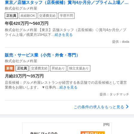
東京／店舗スタッフ（店長候補）賞与4か月分／プライム上場／残
株式会社グルメ杵屋
業月15H以下／新店オープン多数
正社員
未経験OK
交通費支給
学歴不問
年収420万円〜560万円
株式会社グルメ杵屋 【東京】店舗スタッフ（店長候補）◇賞与4か月分／プ
ライム上場／残業月15H以下
…続きを見る
提供：doda
販売・サービス業（小売・外食・専門）
株式会社グルメ杵屋
新着
正社員
交通費支給
昇給あり
独立支援あり
月給23万円〜35万円
店長候補：グルメ杵屋レストランが経営する各店舗での店長候補として運営
業務をお願いします。 ▼仕事内
…続きを見る
提供：タッチマッチ
この条件の求人をもっと見る