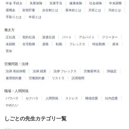
年金 手続き
失業保険
失業手当
健康保険
社会保険
年末調整
退職金
財形貯蓄
歩合制とは
基本給とは
月収とは
月給とは
手取りとは
年収とは
働き方
正社員
契約社員
派遣社員
パート
アルバイト
フリーター
未経験
在宅勤務
資格
転勤
フレックス
時短勤務
産休
育休
労働問題・法律
法律 有給休暇
法律 残業
法律 フレックス
労働基準法
36協定
雇用契約書
労働契約書
リストラ
試用期間
職場・人間関係
パワハラ
セクハラ
人間関係
ストレス
職場恋愛
社内恋愛
やめたい
しごとの先生カテゴリ一覧