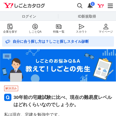
Yahoo!しごとカタログ
検索
通知数
i
ログイン
ID新規取得
企業を探す
しごとQA
特集一覧
スカウト
マイページ
自分に合う探し方は？しごと探しスタイル診断
解決済み
30年前の宅建試験に比べ、現在の難易度レベル
はどれくらいなのでしょうか。
私は現在、宅建を勉強中です。