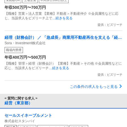
未経験OK
上場企業
年間休日100日以上
年収500万円〜700万円
【職種】営業＞法人営業 【業種】不動産＞不動産仲介 ※会員属性などに応
じ、当該求人をビズリーチ上で
…続きを見る
提供：ビズリーチ
経理（財務会計） ／ 「急成長」商業用不動産再生を支える「経
Sora・Investment株式会社
理・財務」メンバー／会社と共に成長し／市場価値を高める
職場内禁煙
年収400万円〜500万円
【職種】管理＞経理（財務会計） 【業種】不動産＞その他 ※会員属性などに
応じ、当該求人をビズリーチ
…続きを見る
提供：ビズリーチ
この条件の求人をもっと見る
< 質問に関する求人 >
経営（東京都）
セールスイネーブルメント
株式会社スタンバイ