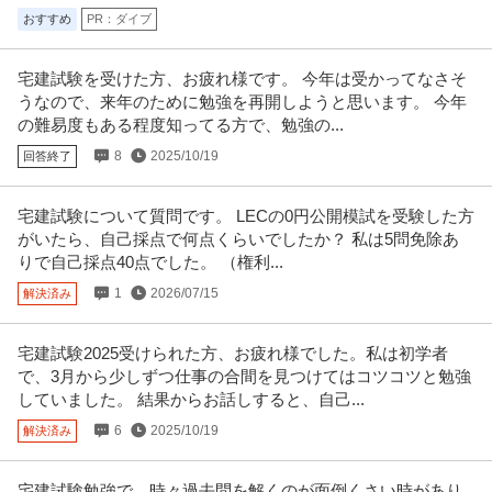
おすすめ
PR：ダイブ
宅建試験を受けた方、お疲れ様です。 今年は受かってなさそ
うなので、来年のために勉強を再開しようと思います。 今年
の難易度もある程度知ってる方で、勉強の...
8
2025/10/19
回答終了
宅建試験について質問です。 LECの0円公開模試を受験した方
がいたら、自己採点で何点くらいでしたか？ 私は5問免除あ
りで自己採点40点でした。 （権利...
1
2026/07/15
解決済み
宅建試験2025受けられた方、お疲れ様でした。私は初学者
で、3月から少しずつ仕事の合間を見つけてはコツコツと勉強
していました。 結果からお話しすると、自己...
6
2025/10/19
解決済み
宅建試験勉強で、時々過去問を解くのが面倒くさい時があり