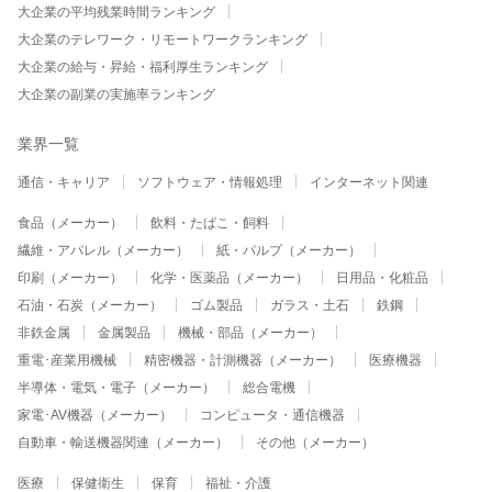
大企業の平均残業時間ランキング
大企業のテレワーク・リモートワークランキング
大企業の給与・昇給・福利厚生ランキング
大企業の副業の実施率ランキング
業界一覧
通信・キャリア
ソフトウェア・情報処理
インターネット関連
食品（メーカー）
飲料・たばこ・飼料
繊維・アパレル（メーカー）
紙・パルプ（メーカー）
印刷（メーカー）
化学・医薬品（メーカー）
日用品・化粧品
石油・石炭（メーカー）
ゴム製品
ガラス・土石
鉄鋼
非鉄金属
金属製品
機械・部品（メーカー）
重電･産業用機械
精密機器・計測機器（メーカー）
医療機器
半導体・電気・電子（メーカー）
総合電機
家電･AV機器（メーカー）
コンピュータ・通信機器
自動車・輸送機器関連（メーカー）
その他（メーカー）
医療
保健衛生
保育
福祉・介護