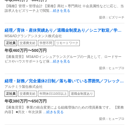
【職種】管理＞管理会計 【業種】商社＞専門商社 ※会員属性などに応じ、当
該求人をビズリーチ上で閲覧
…続きを見る
提供：ビズリーチ
経理／育休・産休実績あり／退職金制度あり／シニア歓迎／学歴
MS&ADグランアシスタンス株式会社
不問／経験者優遇／資格受験者歓迎／リモートワーク可能／完全
正社員
交通費支給
学歴不問
リモートワーク
週休2日制／年間休日120日以上／服装自由／残業少なめ／研修充
年収460万円〜500万円
実／落ち着いている雰囲気／エージェントおすすめ求人／急募求
【募集背景】 MS&ADインシュアランスグループの一員として、ロードサー
人
ビスやハウスサポートなど保
…続きを見る
提供：ヒュープロ
経理・財務／完全週休2日制／落ち着いている雰囲気／フレックス
アルテミラ製缶株式会社
制度あり／年間休日120日以上
正社員
交通費支給
年間休日110日以上
退職金制度あり
年収380万円〜650万円
【募集背景】 事業の統合変更による組織増強のための増員募集です。 【業務
内容】 ■月次・年次決算
…続きを見る
提供：ヒュープロ