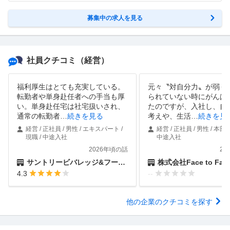
募集中の求人を見る
社員クチコミ
（経営）
福利厚生はとても充実している。
元々〝対自分力〟が弱く
転勤者や単身赴任者への手当も厚
られていない時にがんば
い。単身赴任宅は社宅扱いされ、
たのですが、入社し、自
通常の転勤者
…
続きを見る
考えや、生活
…
続きを見
経営 / 正社員 / 男性 / エキスパート /
経営 / 正社員 / 男性 / 本部長
現職 / 中途入社
中途入社
2026年頃の話
20
サントリービバレッジ&フード株式会社
株式会社Face to Fait
4.3
--
他の企業のクチコミを探す