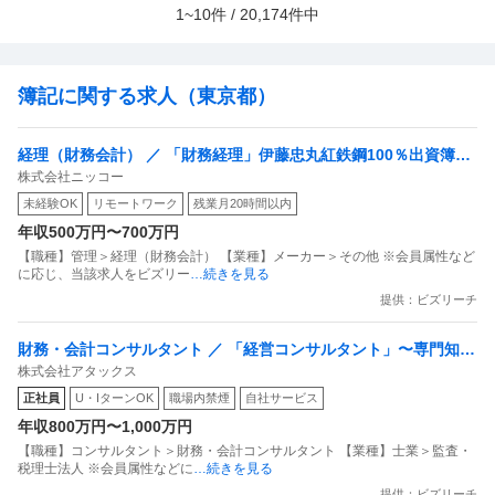
1~10件 / 20,174件中
簿記に関する求人（東京都）
経理（財務会計） ／ 「財務経理」伊藤忠丸紅鉄鋼100％出資簿記
株式会社ニッコー
資格を活かして日常経理から「連結決算・税務」までじっくり育
未経験OK
リモートワーク
残業月20時間以内
つ／チーム体制／残業10h
年収500万円〜700万円
【職種】管理＞経理（財務会計） 【業種】メーカー＞その他 ※会員属性など
に応じ、当該求人をビズリー
…続きを見る
提供：ビズリーチ
財務・会計コンサルタント ／ 「経営コンサルタント」〜専門知識
株式会社アタックス
を活用した創造性あふれる仕事を〜
正社員
U・IターンOK
職場内禁煙
自社サービス
年収800万円〜1,000万円
【職種】コンサルタント＞財務・会計コンサルタント 【業種】士業＞監査・
税理士法人 ※会員属性などに
…続きを見る
提供：ビズリーチ