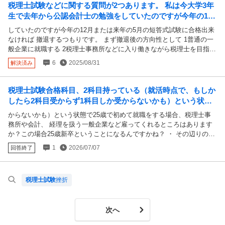
税理士試験などに関する質問が2つあります。 私は今大学3年
生で去年から公認会計士の勉強をしていたのですが今年の12
月または来年の5月の短答式試験に合格出来なければ 撤退す
していたのですが今年の12月または来年の5月の短答式試験に合格出来
るつもりです。
なければ 撤退するつもりです。 まず撤退後の方向性として 1普通の一
般企業に就職する 2税理士事務所などに入り働きながら税理士を目指す
の2つで迷っていますが 気持ちとしては就活を始める時期が3年生の夏
6
2025/08/31
解決済み
から始めている人よりも遅れてしまうことになるので一般企業に就職す
るよりも2の選択を取りたく思っています。 ここで1つ目の質問です2の
選択を取る場合 働きながら(＋大学四年の1年間) 簿財➕税法1科目を取
税理士試験合格科目、2科目持っている（就活時点で、もしか
った後大学院免除というプランは現実的でしょうか? 働きながら税法を
したら2科目受からず1科目しか受からないかも）という状態
1科目とることは困難とよく耳にしますし、そうなのだと思います。 し
で25歳で初めて就職をする場合、税理士事務所や会計、
からないかも）という状態で25歳で初めて就職をする場合、税理士事
かし大学院免除をプランに入れている関係上避けては通れない道なので
務所や会計、 経理を扱う一般企業など雇ってくれるところはあります
はないかと思ってしまいます また2つ目の質問は 大学院にもし行くと
か？この場合25歳新卒ということになるんですかね？ ・ その辺りの相
なったら仕事は一旦辞めるべきなのでしょうか? 正直12月の短答式試験
場？が一切わからず、税理士受験は10年以上かける人もいると言われ
に受かる可能性は低いと見積もっており、就活をするなら5月短答前く
1
2026/07/07
回答終了
ていますが、あくまで職業の経歴として経理や会計業務には触れている
らいから試験勉強と同時並行で進めて行く必要があると思っているため
人であるため、未経験者ではないだろうと勝手に考えているのであまり
不安で仕方ないです 長文の質問最後まで見てくださってありがとうご
参考になりません。 1浪2年休学込みで25歳という年齢での就職です
ざいます。
税理士試験
挫折
「この時点で他の方に比べて価値が終わってますよね」 流石に25歳で
も難しいとなると税理士自体目指すのがもう無理ということになるので
すが、どうなんでしょうか？これでもがんばった その後就職と同時に
次へ
大学院へ行き科目免除をしたのち、遅くとも30歳までには3科目をかな
らず揃える予定です。