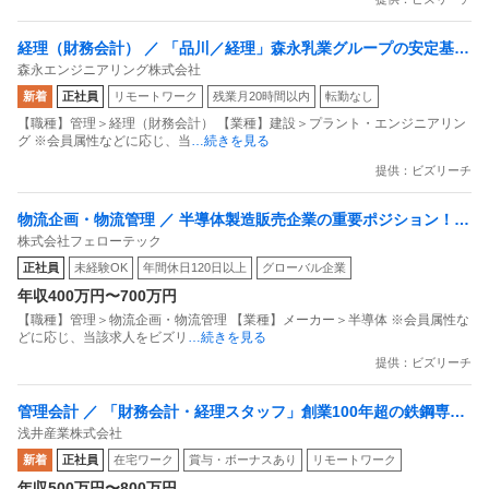
経理（財務会計） ／ 「品川／経理」森永乳業グループの安定基盤
森永エンジニアリング株式会社
／福利厚生・働きやすさ／転勤無し
新着
正社員
リモートワーク
残業月20時間以内
転勤なし
【職種】管理＞経理（財務会計） 【業種】建設＞プラント・エンジニアリン
グ ※会員属性などに応じ、当
…続きを見る
提供：ビズリーチ
物流企画・物流管理 ／ 半導体製造販売企業の重要ポジション！
株式会社フェローテック
成長拡大中のグローバル企業で購買担当を募集！
正社員
未経験OK
年間休日120日以上
グローバル企業
年収400万円〜700万円
【職種】管理＞物流企画・物流管理 【業種】メーカー＞半導体 ※会員属性な
どに応じ、当該求人をビズリ
…続きを見る
提供：ビズリーチ
管理会計 ／ 「財務会計・経理スタッフ」創業100年超の鉄鋼専門
浅井産業株式会社
商社／年休124日×フレックス×リモート可／残業月平均10h／決
新着
正社員
在宅ワーク
賞与・ボーナスあり
リモートワーク
算・税務・グループ会社管理まで担う次世代コア人材募集！
年収500万円〜800万円