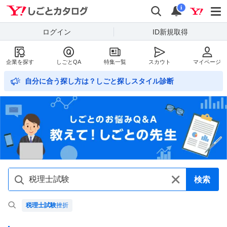
Yahoo!しごとカタログ
検索
通知数
i
ログイン
ID新規取得
企業を探す
しごとQA
特集一覧
スカウト
マイページ
自分に合う探し方は？しごと探しスタイル診断
検索
税理士試験
挫折