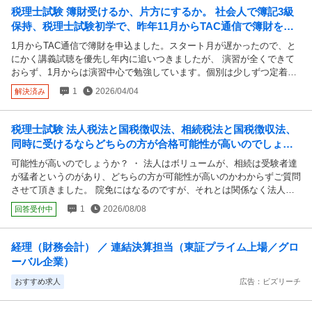
い点があれば教えていただきたいです。 参考までに、学歴は現役で神
税理士試験 簿財受けるか、片方にするか。 社会人で簿記3級
戸大学レベルです（会計・税務の実務経験はありません）。 実際に税
保持、税理士試験初学で、昨年11月からTAC通信で簿財を申
理士試験を受験された方、専業受験を経験された方のご意見をぜひ伺え
込ました。スタート月が遅かったので、と...
れば幸いです。 どうぞよろしくお願いいたします
1月からTAC通信で簿財を申込ました。スタート月が遅かったので、と
にかく講義試聴を優先し年内に追いつきましたが、 演習が全くできて
おらず、1月からは演習中心で勉強しています。個別は少しずつ定着し
てきてますが、総合になると、なぜか問題量に圧倒され、歯が立ちませ
1
2026/04/04
解決済み
ん。 簿記論は、元々苦手意識があるのか、上級演習や講義はとりあえ
ずこなすくらいで基礎のテキストトレーニングを徹底しています。テス
トは提出出来ていません。 財表は、暗記が苦ではないので、上級講義
税理士試験 法人税法と国税徴収法、相続税法と国税徴収法、
含めテストの提出もできています。（まだ半分位しか取れませんが。）
同時に受けるならどちらの方が合格可能性が高いのでしょう
なんとなく体に入ってきてる感覚はあります。 そこで、まだ諦めずに
か？ ・ 法人はボリュームが、相続は受験者達...
可能性が高いのでしょうか？ ・ 法人はボリュームが、相続は受験者達
簿財同時受けるか、財表に絞るか、悩んでます。共倒れは避けたいで
が猛者というのがあり、どちらの方が可能性が高いのかわからずご質問
す。 簿記論の計算が財表をカバーすると実感もしています。 本試験以
させて頂きました。 院免にはなるのですが、それとは関係なく法人か
降は、法人➕簿記論がいいのかとも考えてます。 ちなみに勉強時間
相続のどちらかは合格したいです。
は、11月90時間 12月95時間 1月130時間 2月120時間 3月130時間 平日
1
2026/08/08
回答受付中
は3時間くらい土日は6から8時間くらいの勉強です。 社会人なので、プ
ライベートはほとんど捨ててます。たまに飲みとランニングするくらい
です。4月以降は、変わらない程度にもう少し勉強したいです。 税理士
経理（財務会計） ／ 連結決算担当（東証プライム上場／グロ
試験はフルマラソンに例えられると聞きました。余談ですが、フルマラ
ーバル企業）
ソンを40回以上完走していて上位15%くらい。地道にコツコツ頑張り
おすすめ求人
広告：ビズリーチ
ながら、戦略を立てるのが好きです。 今の私は、フルマラソン初心者
で足が出来てないのに飛ばして息切れしてる感じかも知れません。笑
皆さんの経験談などお聞かせ頂きたく思います。