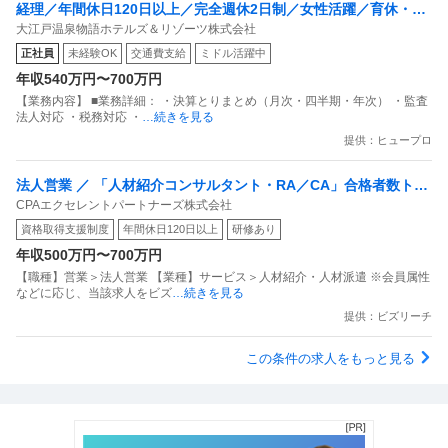
経理／年間休日120日以上／完全週休2日制／女性活躍／育休・産
大江戸温泉物語ホテルズ＆リゾーツ株式会社
休実績あり／管理職・マネージャー／経験者優遇
正社員
未経験OK
交通費支給
ミドル活躍中
年収540万円〜700万円
【業務内容】 ■業務詳細： ・決算とりまとめ（月次・四半期・年次） ・監査
法人対応 ・税務対応 ・
…続きを見る
提供：ヒュープロ
法人営業 ／ 「人材紹介コンサルタント・RA／CA」合格者数トッ
CPAエクセレントパートナーズ株式会社
プクラスのCPA会計学院が経営母体
資格取得支援制度
年間休日120日以上
研修あり
年収500万円〜700万円
【職種】営業＞法人営業 【業種】サービス＞人材紹介・人材派遣 ※会員属性
などに応じ、当該求人をビズ
…続きを見る
提供：ビズリーチ
この条件の求人をもっと見る