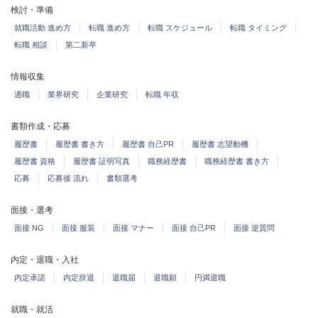
検討・準備
就職活動 進め方
転職 進め方
転職 スケジュール
転職 タイミング
転職 相談
第二新卒
情報収集
適職
業界研究
企業研究
転職 年収
書類作成・応募
履歴書
履歴書 書き方
履歴書 自己PR
履歴書 志望動機
履歴書 資格
履歴書 証明写真
職務経歴書
職務経歴書 書き方
応募
応募後 流れ
書類選考
面接・選考
面接 NG
面接 服装
面接 マナー
面接 自己PR
面接 逆質問
内定・退職・入社
内定承諾
内定辞退
退職届
退職願
円満退職
就職・就活