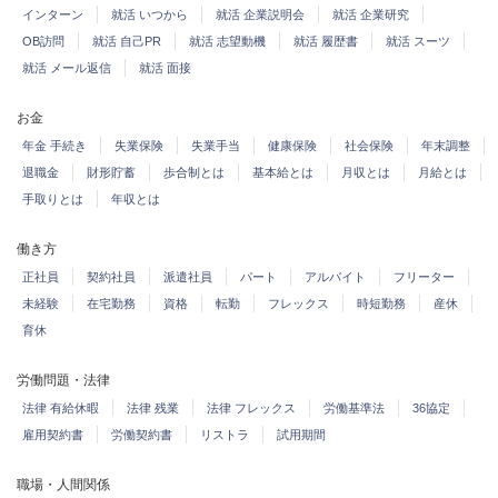
インターン
就活 いつから
就活 企業説明会
就活 企業研究
OB訪問
就活 自己PR
就活 志望動機
就活 履歴書
就活 スーツ
就活 メール返信
就活 面接
お金
年金 手続き
失業保険
失業手当
健康保険
社会保険
年末調整
退職金
財形貯蓄
歩合制とは
基本給とは
月収とは
月給とは
手取りとは
年収とは
働き方
正社員
契約社員
派遣社員
パート
アルバイト
フリーター
未経験
在宅勤務
資格
転勤
フレックス
時短勤務
産休
育休
労働問題・法律
法律 有給休暇
法律 残業
法律 フレックス
労働基準法
36協定
雇用契約書
労働契約書
リストラ
試用期間
職場・人間関係