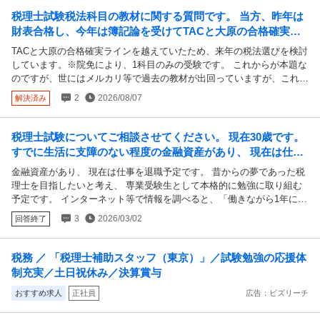
ってその日中に提出したほうがいいですよね… 不安で仕方ないです
税理士試験税法科目の教材に関する質問です。 当方、昨年は
〈追記〉 とても恥ずかしい話なのですが、操作マニュアルを飛ばし読
財表合格し、今年は簿記論を受けてTACと大原の合格確実ラ
みしていたため、わたしが入力した時には出なかった入力欄があったこ
インを越えていたため、来年の税法選びを検討...
TACと大原の合格確実ラインを越えていたため、来年の税法選びを検討
とが判明しました。この場合、連絡したほうがいいですよね
しています。※院免により、1科目のみの受験です。 これからが本題な
のですが、世にはメルカリ等で過去の教材が出回っていますが、これら
は税法科目について改正や傾向を考慮すると使用（参考程度でも）は控
2
2026/08/07
解決済み
えた方がよろしいでしょうか。 税法科目によっても多少異なるでしょ
うか。
税理士試験についてご相談させてください。 現在30歳です。
すでに生活に支障のない程度の金融資産があり、 現在は仕事
を退職予定です。 昔からの夢であっ...
金融資産があり、 現在は仕事を退職予定です。 昔からの夢であった税
理士を目指したいと考え、 専業受験生として本格的に勉強に取り組む
予定です。 インターネット等で情報を調べると、「働きながら1年に1
科目ずつ、5年程度かけて合格する」という前提の体験談やスケジュー
3
2026/03/02
回答終了
ルが多く見られます。しかし、専業で勉強に集中した場合でも同様に5
年程度かかるものなのか、それとも2年程度での合格も現実的なのか判
断がつかず、質問させていただきました。 【お伺いしたい点】 ① 専業
税務 ／ 「税理士補助スタッフ（東京）」／試験勉強の応援体
受験生として1日しっかり学習時間を確保できる場合、2年程度での合
制充実／土日祝休み／決算賞与
格は現実的でしょうか。 ② その場合、科目選択（簿記論・財務諸表
論・法人税法・所得税法など）はどのような組み合わせ・順番が一般的
おすすめ求人
正社員
広告：ビズリーチ
または効率的でしょうか。 ③ 専業受験ならではの注意点や失敗しやす