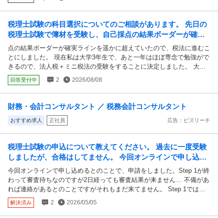
を続け、本日試験を受けましたが正直結果は芳しくないと思います。全
の学部生をしていたため、 色々と親しみを感じているためです。 長文
く手も足も出ないと言う事はなかったですが合格には足りていないなと
を失礼いたしました。 何卒よろしくお願いいたします。
言うのが所感でした。 ここで二つほど質問です。 ①自分は来年までは
税理士試験の科目選択についてのご相談があります。 先日の
勉強に専念することのできる環境であるので専念しようと思いますが来
税理士試験で簿材を受験し、自己採点の結果ボーダーが確実
年度は科目を減らした方が良いでしょうか？自分を追い込むと言う意気
ラインを遥かに超えていたので、税法に進むことにしまし
点の結果ボーダーが確実ラインを遥かに超えていたので、税法に進むこ
込みで昨年度は三科目の勉強をしましたが正直な話かなり大変でした。
た。
とにしました。 現在私は大学3年生で、あと一年はほぼ専念で勉強がで
明日からまた三科目の勉強を始めるつもりですが、昨年度の積み重ねが
きるので、法人税＋ミニ税法の受験をすることに決定しました。 大原
あると言えど来年度も合格できなかったらメンタル的にキツイかなとも
の先生にご相談したところ、ミニ税法は国税徴収法か固定資産税のどち
感じています。9月から再び資格学校の講義を取る際の参考として率直
2
2026/08/08
回答受付中
らかがよく、あとは好みであるとの解答をいただきました。 色々検索
な意見をいただきたいです。 ②一年と少しの専念で受からないと言う
してみたところ、固定資産税は満点勝負であり、運要素が強い。一方国
のはセンスが不足しているのでしょうか？特に財表に関しては一年専念
税徴収法は理論のみであり、受験者数も多いので運要素が少なめとおっ
なら合格は固いようなので気になりました。 自分の敗因は理論の暗記
財務・会計コンサルタント ／ 税務会計コンサルタント
しゃる方が多いように感じます。 もし皆さんが私の立場でしたら、ど
でアウトプットがうまくできていなかった事だと思います。所謂覚えた
おすすめ求人
正社員
広告：ビズリーチ
ちらの科目を選択するのかをご教授いただきたいです。よろしくお願い
つもりになってたという感じです。また簿記論の計算を優先していたの
いたします。
で少し財表を甘く見ていたと言うのも反省点です。 勿論センスがない
からで諦めるつもりはないです、そこは努力や工夫で埋めていくつもり
税理士試験の申込について教えてください。 過去に一度受験
です。こちらは個人的興味で伺いました ご自身の経験や税理士試験合
しましたが、合格はしてません。 今回オンラインで申し込め
格者の方など回答のほどよろしくお願いします。
るとのことで、申請をしました。Step ...
今回オンラインで申し込めるとのことで、申請をしました。Step 1が終
わって審査待ちなのですが2日経っても審査結果が来ません… 不備があ
れば連絡があるとのことですがそれもまだ来てません。 Step 1では受
験地と新規試験としての申し込みと、住所、名前、顔写真、最終学歴な
2
2026/05/05
解決済み
どを入力しました。 何か不備があったのでしょうか… またギリギリま
で審査が来ないと感じたら7日に紙の申し込み書類を国税庁にとりに行