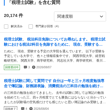
「税理士試験」を含む質問
20,174
件
解決済み
専門家が回答（4）
税理士試験、 税法科目免除についてお尋ねします。 税理士試
験における税法2科目を免除するために、 現在、受験する予
定の大学院を選んでいます。 以下が受験...
ために、 現在、受験する予定の大学院を選んでいます。 以下が受験を
予定している大学で、 色々と情報収集中です。 関西学院大学、経営戦
略研究科、 関西大学、商学研究科、 同志社大学、商学研究科、 香川大
学、創発科学研究科、 院免にお詳しい方に、 教えていただきたいので
3
2026/08/07
回答受付中
すが、 私は学部生時代は社会学部に所属しており、 税法に関する知識
は本当に皆無です。 しかし、上記の大学院の入試内容には、 税法に関
する筆記試験や口頭試問などが、 科されるそうです。 大学院に入学し
税理士試験に関して質問です 自分は一年と三ヶ月程度勉強専
てから、 税法について学習するものと思っており、 何も対策をしてお
念で簿記論、財務諸表論、消費税法の三科目の勉強を続けて
りません。 このような私でも合格できそうな大学院は ありますでしょ
きました。 去年の試験に関しては簿記の勉強...
の三科目の勉強を続けてきました。 去年の試験に関しては簿記の勉強
うか。 また、税法に関する入試について、 具体的にどのような内容の
を始めてたった三、四ヶ月程度でとても勝負にはならないと分かってい
ものが出題されるのでしょうか。 参考までに、 今年の税理士試験で
ましたが試験場の空気感だけでも感じたいと思い簿記論のみ受験しまし
は、 簿記論と財務諸表論を受験させていただき、 恐らく合格はできて
た。結果は当たり前ですが不合格です。 そして今年一年三教科の勉強
いると思います。 また、関西学院大学については、 去年までその大学
4
2026/08/04
回答終了