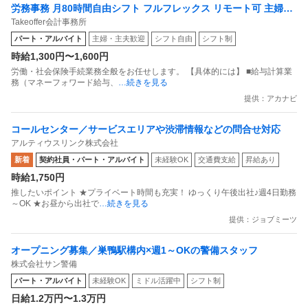
労務事務 月80時間自由シフト フルフレックス リモート可 主婦活
Takeoffer会計事務所
躍中
パート・アルバイト
主婦・主夫歓迎
シフト自由
シフト制
時給1,300円〜1,600円
労働・社会保険手続業務全般をお任せします。 【具体的には】 ■給与計算業
務（マネーフォワード給与、
…続きを見る
提供：アカナビ
コールセンター／サービスエリアや渋滞情報などの問合せ対応
アルティウスリンク株式会社
新着
契約社員・パート・アルバイト
未経験OK
交通費支給
昇給あり
時給1,750円
推したいポイント ★プライベート時間も充実！ ゆっくり午後出社♪週4日勤務
～OK ★お昼から出社で
…続きを見る
提供：ジョブミーツ
オープニング募集／巣鴨駅構内×週1～OKの警備スタッフ
株式会社サン警備
パート・アルバイト
未経験OK
ミドル活躍中
シフト制
日給1.2万円〜1.3万円