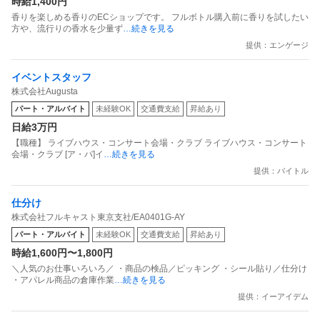
時給1,400円
香りを楽しめる香りのECショップです。 フルボトル購入前に香りを試したい
方や、流行りの香水を少量ず
…続きを見る
提供：エンゲージ
イベントスタッフ
株式会社Augusta
パート・アルバイト
未経験OK
交通費支給
昇給あり
日給3万円
【職種】 ライブハウス・コンサート会場・クラブ ライブハウス・コンサート
会場・クラブ [ア・パ]イ
…続きを見る
提供：バイトル
仕分け
株式会社フルキャスト東京支社/EA0401G-AY
パート・アルバイト
未経験OK
交通費支給
昇給あり
時給1,600円〜1,800円
＼人気のお仕事いろいろ／ ・商品の検品／ピッキング ・シール貼り／仕分け
・アパレル商品の倉庫作業
…続きを見る
提供：イーアイデム