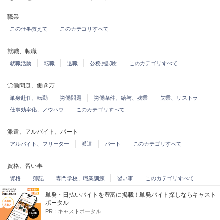
職業
この仕事教えて
このカテゴリすべて
就職、転職
就職活動
転職
退職
公務員試験
このカテゴリすべて
労働問題、働き方
単身赴任、転勤
労働問題
労働条件、給与、残業
失業、リストラ
仕事効率化、ノウハウ
このカテゴリすべて
派遣、アルバイト、パート
アルバイト、フリーター
派遣
パート
このカテゴリすべて
資格、習い事
資格
簿記
専門学校、職業訓練
習い事
このカテゴリすべて
単発・日払いバイトを豊富に掲載！単発バイト探しならキャスト
職場の悩み
ポータル
PR：
キャストポータル
このカテゴリすべて