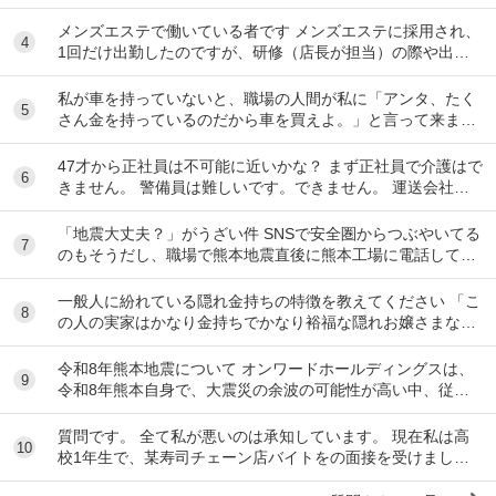
ubeのコメント欄に多すぎてそっちに驚いて...
メンズエステで働いている者です メンズエステに採用され、
4
1回だけ出勤したのですが、研修（店長が担当）の際や出勤
時に「元々デリをやっていたなら」という理由で...
私が車を持っていないと、職場の人間が私に「アンタ、たく
5
さん金を持っているのだから車を買えよ。」と言って来ま
す。 でも なんで しんどい思いをして働いた金で...
47才から正社員は不可能に近いかな？ まず正社員で介護はで
6
きません。 警備員は難しいです。できません。 運送会社の
運転手は無理です。できません 過去にうつ...
「地震大丈夫？」がうざい件 SNSで安全圏からつぶやいてる
7
のもそうだし、職場で熊本地震直後に熊本工場に電話して
「うるさい！今それどころじゃないんだよ！」...
一般人に紛れている隠れ金持ちの特徴を教えてください 「こ
8
の人の実家はかなり金持ちでかなり裕福な隠れお嬢さまなん
だな」とわかる特徴を教えてください 私の...
令和8年熊本地震について オンワードホールディングスは、
9
令和8年熊本自身で、大震災の余波の可能性が高い中、従業
員に売上金の確保（金庫への預け入れ）を優先さ...
質問です。 全て私が悪いのは承知しています。 現在私は高
10
校1年生で、某寿司チェーン店バイトをの面接を受けまし
た。面接をし、その場で採用をもらいました。そし...