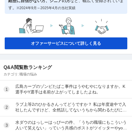
経歴に自信がない方、シニアの方
など、幅広く登録されていま
す。
※2024年9月～2025年4月の当社実績
オファーサービスについて詳しく見る
Q&A閲覧数ランキング
カテゴリ:
職場の悩み
広島カープのゾンビたばこ事件はうやむやになりますか。K
1
選手やY選手は名前が上がってしましたよね。
ラブ上等2のひかるさんってどうですか？ 私は年度途中で入
2
社したんですけど、全然話してないうちから関わるたびに意
地悪で嫌なことを言ってくる女性がいます。 ...
水ダウのはっしーはっぴーの件、「うちの職場にもこういう
3
人いて笑えない」っていう共感のポストがツイッターやyout