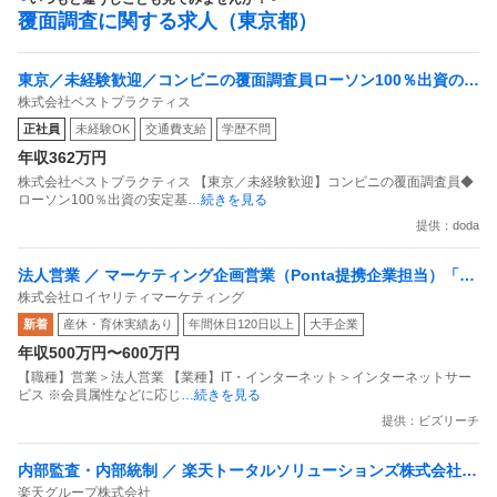
覆面調査に関する求人（東京都）
東京／未経験歓迎／コンビニの覆面調査員ローソン100％出資の安
株式会社ベストプラクティス
定基盤／月５日在宅／残業月10時間
正社員
未経験OK
交通費支給
学歴不問
年収362万円
株式会社ベストプラクティス 【東京／未経験歓迎】コンビニの覆面調査員◆
ローソン100％出資の安定基
…続きを見る
提供：doda
法人営業 ／ マーケティング企画営業（Ponta提携企業担当）「国
株式会社ロイヤリティマーケティング
内最大級の共通ポイントサービスを展開／無駄のない消費社会を
新着
産休・育休実績あり
年間休日120日以上
大手企業
目指すデータマーケティングカンパニー」
年収500万円〜600万円
【職種】営業＞法人営業 【業種】IT・インターネット＞インターネットサー
ビス ※会員属性などに応じ
…続きを見る
提供：ビズリーチ
内部監査・内部統制 ／ 楽天トータルソリューションズ株式会社
楽天グループ株式会社
戦略事業コンプライアンス支援部 業務統制支援課：ショップコン