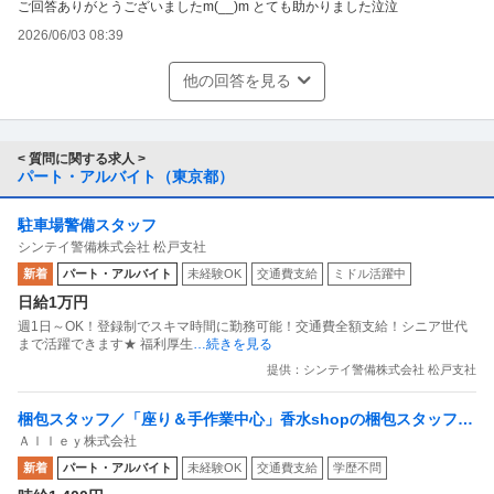
ご回答ありがとうございましたm(__)m とても助かりました泣泣
2026/06/03 08:39
他の回答を見る
< 質問に関する求人 >
パート・アルバイト（東京都）
駐車場警備スタッフ
シンテイ警備株式会社 松戸支社
新着
パート・アルバイト
未経験OK
交通費支給
ミドル活躍中
日給1万円
週1日～OK！登録制でスキマ時間に勤務可能！交通費全額支給！シニア世代
まで活躍できます★ 福利厚生
…続きを見る
提供：シンテイ警備株式会社 松戸支社
梱包スタッフ／「座り＆手作業中心」香水shopの梱包スタッフ
Ａｌｌｅｙ株式会社
副業OK 週1日からOK 1日1時間からOK
新着
パート・アルバイト
未経験OK
交通費支給
学歴不問