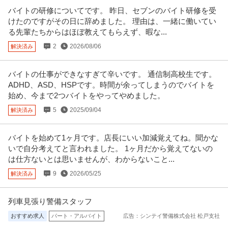
ビス ※会員属性などに応じ
…続きを見る
バイトの研修についてです。 昨日、セブンのバイト研修を受
提供：ビズリーチ
けたのですがその日に辞めました。 理由は、一緒に働いてい
る先輩たちからはほぼ教えてもらえず、暇な...
経理（財務会計） ／ ◢◤人事・労務の事務担当◢◤地域医療を支
2
2026/08/06
解決済み
医療法人社団桐光会
える病院で人事労務事務のキャリアを築く！／年間休日120日／育
正社員
職場内禁煙
残業月20時間以内
AT限定OK
児・介護休業実績あり
バイトの仕事ができなすぎて辛いです。 通信制高校生です。
年収300万円〜500万円
ADHD、ASD、HSPです。時間が余ってしまうのでバイトを
【職種】管理＞経理（財務会計） 【業種】メディカル＞病院・クリニック ※
始め、今まで2つバイトをやってやめました。
会員属性などに応じ、当該求
…続きを見る
提供：ビズリーチ
5
2025/09/04
解決済み
経理（財務会計） ／ 「経理／管理職候補」日本最大規模の医療法
バイトを始めて1ヶ月です。店長にいい加減覚えてね。聞かな
医療法人社団高邦会（国際医療福祉大学・高邦会グループ）
人で病院・大学の運営を支える経理マネジメントポジションを募
いで自分考えてと言われました。 1ヶ月だから覚えてないの
新着
U・IターンOK
職場内禁煙
集
は仕方ないとは思いませんが、わからないこと...
【職種】管理＞経理（財務会計） 【業種】メディカル＞病院・クリニック ※
会員属性などに応じ、当該求
…続きを見る
9
2026/05/25
解決済み
提供：ビズリーチ
列車見張り警備スタッフ
薬剤師・管理薬剤師 ／ 「江戸川区／薬剤師／管理職採用」タムス
おすすめ求人
パート・アルバイト
広告：シンテイ警備株式会社 松戸支社
医療法人社団城東桐和会
松江病院 薬局長安心・安定の大手医療法人