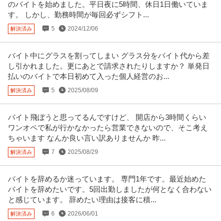
のバイトを始めました。平日夜に5時間、休日1日働いていま
す。 しかし、勤務時間が毎回必ずシフト...
5
2024/12/06
解決済み
バイト中にグラスを割ってしまい グラス分をバイト代から差
し引かれました。更にあとで請求されたりしますか？ 単発日
払いのバイトで本日初めて入った個人経営のお...
5
2025/08/09
解決済み
バイト飛ぼうと思ってるんですけど、 開店から3時間くらい
ワンオペで私が行かなかったら営業できないので、そこ考え
ちゃいます なんか良い言い訳ありませんか 昨...
7
2025/08/29
解決済み
バイトを辞めるか迷っています。 専門1年です。最近始めた
バイトを辞めたいです。5回出勤しましたが何となく合わない
と感じています。 辞めたい理由は接客に積...
6
2026/06/01
解決済み