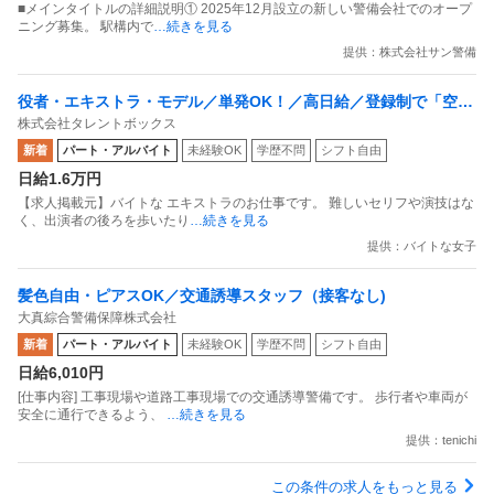
■メインタイトルの詳細説明① 2025年12月設立の新しい警備会社でのオープ
ニング募集。 駅構内で
…続きを見る
提供：株式会社サン警備
役者・エキストラ・モデル／単発OK！／高日給／登録制で「空い
株式会社タレントボックス
たときに」勤務OK／年齢不問／LINE応募で採用率UP
新着
パート・アルバイト
未経験OK
学歴不問
シフト自由
日給1.6万円
【求人掲載元】バイトな エキストラのお仕事です。 難しいセリフや演技はな
く、出演者の後ろを歩いたり
…続きを見る
提供：バイトな女子
髪色自由・ピアスOK／交通誘導スタッフ（接客なし)
大真綜合警備保障株式会社
新着
パート・アルバイト
未経験OK
学歴不問
シフト自由
日給6,010円
[仕事内容] 工事現場や道路工事現場での交通誘導警備です。 歩行者や車両が
安全に通行できるよう、
…続きを見る
提供：tenichi
この条件の求人をもっと見る