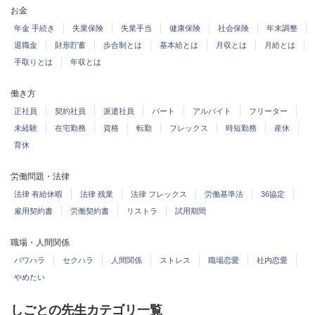
お金
年金 手続き
失業保険
失業手当
健康保険
社会保険
年末調整
退職金
財形貯蓄
歩合制とは
基本給とは
月収とは
月給とは
手取りとは
年収とは
働き方
正社員
契約社員
派遣社員
パート
アルバイト
フリーター
未経験
在宅勤務
資格
転勤
フレックス
時短勤務
産休
育休
労働問題・法律
法律 有給休暇
法律 残業
法律 フレックス
労働基準法
36協定
雇用契約書
労働契約書
リストラ
試用期間
職場・人間関係
パワハラ
セクハラ
人間関係
ストレス
職場恋愛
社内恋愛
やめたい
しごとの先生カテゴリ一覧