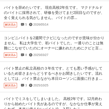
正社員
経験者優遇
産休・育休実績あり
教育充実
バイトを辞めたいです。 現在高校2年生です。 マクドナルド
年収600万円〜700万円
のバイトに採用されて、研修を受けてまだ2回目なのですが、
【職種】医療・看護・薬剤＞薬剤師・管理薬剤師 【業種】メディカル＞病
全く覚えられる気がしません。 バイトの雰...
院・クリニック ※会員属性など
…続きを見る
提供：ビズリーチ
5
2026/05/14
解決済み
医療機器営業 ／ 「基幹病院・大学病院向け営業職（オンコロジー
コンビニバイトを2週間でクビになったのですが意味が分かり
ノボキュア株式会社
領域）」がん治療のスタートを支える運営スペシャリスト／年収
ません。 私は大学生で、初バイトでした。一通りのことは無
正社員
未経験OK
リモートワーク
職場内禁煙
最大1100万円／東京メトロ京橋駅徒歩2分の好立地オフィス／自
難にこなせていたのにオーナーに嫌われたためにクビと言わ
年収800万円〜1,100万円
律したワークスタイルを尊重
れました。
8
2025/03/27
解決済み
【職種】医療営業＞医療機器営業 【業種】メディカル＞医療機器メーカー ※
会員属性などに応じ、当該求
…続きを見る
提供：ビズリーチ
バイト禁止の私立高校の３年生です。とても悪い予感がして
いるため皆さまからどうするべきかお聞きしたいです。流れ
この条件の求人をもっと見る
としては、バイト禁止ながら本日ローソンに面接に行きまし
た。
3
2025/10/25
解決済み
バイトでミスをしてしまいました。 高校2年です。12月終わ
りから始めたバイト先があるのですが、なかなか仕事が覚え
られず、本当に使えないバイトで、入院したこ...