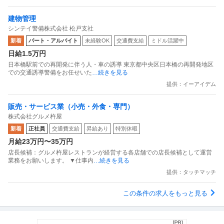
建物管理
シンテイ警備株式会社 松戸支社
新着
パート・アルバイト
未経験OK
交通費支給
ミドル活躍中
日給1.5万円
日本橋駅前での再開発に伴う人・車の誘導 東京都中央区日本橋の再開発地区
での交通誘導警備をお任せいた
…続きを見る
提供：イーアイデム
販売・サービス業（小売・外食・専門）
株式会社グルメ杵屋
新着
正社員
交通費支給
昇給あり
特別休暇
月給23万円〜35万円
店長候補：グルメ杵屋レストランが経営する各店舗での店長候補として運営
業務をお願いします。 ▼仕事内
…続きを見る
提供：タッチマッチ
この条件の求人をもっと見る