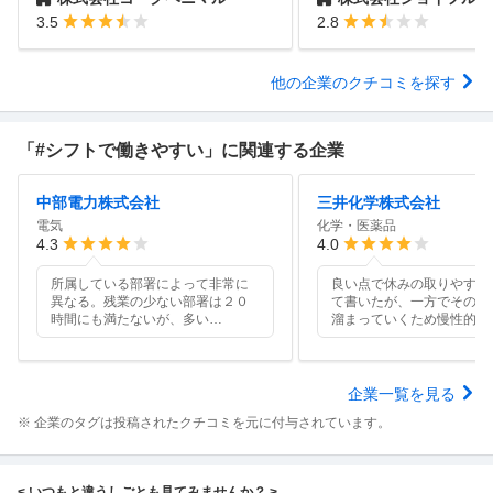
3.5
2.8
他の企業のクチコミを探す
「#シフトで働きやすい」に関連する企業
中部電力株式会社
三井化学株式会社
電気
化学・医薬品
4.3
4.0
所属している部署によって非常に
良い点で休みの取りやすさ
異なる。残業の少ない部署は２０
て書いたが、一方でその分
時間にも満たないが、多い
…
溜まっていくため慢性的に
企業一覧を見る
※ 企業のタグは投稿されたクチコミを元に付与されています。
< いつもと違うしごとも見てみませんか？ >