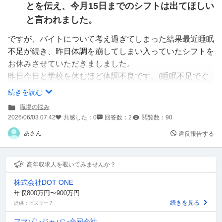
とを伝え、今月15日までのシフトは出てほしい
と言われました。
ですが、バイトについて考え過ぎてしまった結果最近睡眠
不足が続き、昨日体調を崩してしまい入っていたシフトを
お休みさせていただきましました。
昨日今日と学校を休むほど体調不良です。(睡眠不足でぐ
ったりしており、胃の調子が悪く、昨日今日とほとんど食
続きを読む
べておらず立ちくらみがあります。)
職場の悩み
明日も体調が悪ければ学校を休んで病院に行こうと思って
2026/06/03 07:42
共感した：
0
回答数：
2
閲覧数：
90
ます。
あさん
違反報告する
ですが、自分で入れたシフトにも関わらず、今週は金(遅
番)と土(10:00〜16:00)が入っています。体調のことを考え
ると明日も具合が悪かった場合、大迷惑がかかってしまい
高年収求人を覗いてみませんか？
ますが休む選択をするべきでしょうか？
株式会社DOT ONE
年収800万円〜900万円
続きを見る
提供：ビズリーチ
アマゾンジャパン合同会社