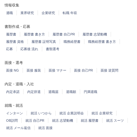
情報収集
適職
業界研究
企業研究
転職 年収
書類作成・応募
履歴書
履歴書 書き方
履歴書 自己PR
履歴書 志望動機
履歴書 資格
履歴書 証明写真
職務経歴書
職務経歴書 書き方
応募
応募後 流れ
書類選考
面接・選考
面接 NG
面接 服装
面接 マナー
面接 自己PR
面接 逆質問
内定・退職・入社
内定承諾
内定辞退
退職届
退職願
円満退職
就職・就活
インターン
就活 いつから
就活 企業説明会
就活 企業研究
OB訪問
就活 自己PR
就活 志望動機
就活 履歴書
就活 スーツ
就活 メール返信
就活 面接