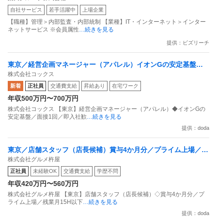
自社サービス
若手活躍中
上場企業
プライアンス推進担当（SBCSD）
【職種】管理＞内部監査・内部統制 【業種】IT・インターネット＞インター
ネットサービス ※会員属性
…続きを見る
提供：ビズリーチ
東京／経営企画マネージャー（アパレル）イオンGの安定基盤／
株式会社コックス
面接1回／即入社歓迎
新着
正社員
交通費支給
昇給あり
在宅ワーク
年収500万円〜700万円
株式会社コックス 【東京】経営企画マネージャー（アパレル）◆イオンGの
安定基盤／面接1回／即入社歓
…続きを見る
提供：doda
東京／店舗スタッフ（店長候補）賞与4か月分／プライム上場／残
株式会社グルメ杵屋
業月15H以下／新店オープン多数
正社員
未経験OK
交通費支給
学歴不問
年収420万円〜560万円
株式会社グルメ杵屋 【東京】店舗スタッフ（店長候補）◇賞与4か月分／プ
ライム上場／残業月15H以下
…続きを見る
提供：doda