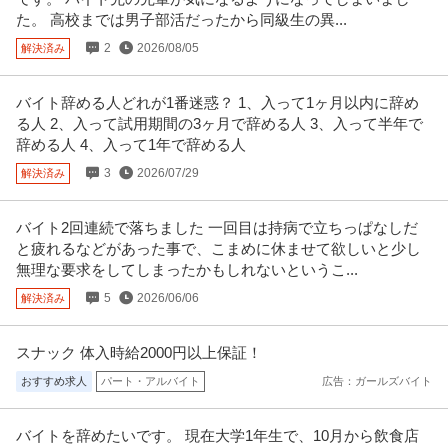
た。 高校までは男子部活だったから同級生の異...
2
2026/08/05
解決済み
バイト辞める人どれが1番迷惑？ 1、入って1ヶ月以内に辞め
る人 2、入って試用期間の3ヶ月で辞める人 3、入って半年で
辞める人 4、入って1年で辞める人
3
2026/07/29
解決済み
バイト2回連続で落ちました 一回目は持病で立ちっぱなしだ
と疲れるなどがあった事で、こまめに休ませて欲しいと少し
無理な要求をしてしまったかもしれないというこ...
5
2026/06/06
解決済み
スナック 体入時給2000円以上保証！
おすすめ求人
パート・アルバイト
広告：ガールズバイト
バイトを辞めたいです。 現在大学1年生で、10月から飲食店