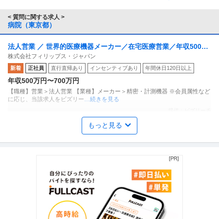
< 質問に関する求人 >
病院（東京都）
法人営業 ／ 世界的医療機器メーカー／在宅医療営業／年収500万
株式会社フィリップス・ジャパン
～700万／異業界出身活躍
新着
正社員
直行直帰あり
インセンティブあり
年間休日120日以上
年収500万円〜700万円
【職種】営業＞法人営業 【業種】メーカー＞精密・計測機器 ※会員属性など
に応じ、当該求人をビズリー
…続きを見る
提供：ビズリーチ
もっと見る
駅チカ／正看護師／常勤／日勤のみ／リハビリテーション科／病
清智会記念病院
院
新着
正社員
交通費支給
昇給あり
高収入
月給28万円
【八王子駅徒歩6分★賞与5ヶ月★実働7時間10分】産休復帰率の高い、職員
思いの病院にて病棟看護師を
…続きを見る
提供：看護師ワーカー
◢◤調布病院／医療事務（主任候補）◢◤医療費計算／レセプト