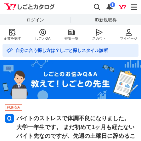
Yahoo!しごとカタログ
検索
通知数
i
ログイン
ID新規取得
企業を探す
しごとQA
特集一覧
スカウト
マイページ
自分に合う探し方は？しごと探しスタイル診断
解決済み
バイトのストレスで体調不良になりました。
大学一年生です。 まだ初めて1ヶ月も経たない
バイト先なのですが、先週の土曜日に辞めるこ