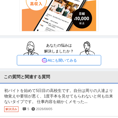
医療法人社団桐光会
作成／窓口業務などを担当いただきます／残業月平均15時間程度
職場内禁煙
残業月20時間以内
資格不問
年収300万円〜500万円
【職種】医療営業＞その他 【業種】メディカル＞病院・クリニック ※会員属
性などに応じ、当該求人をビ
…続きを見る
提供：ビズリーチ
あなたの悩みは
建築設計 ／ 「病院・医療施設の企画提案から携わることができ
解決しましたか？
大和ハウス工業株式会社
る」企画開発設計部 意匠設計職／年収700〜1000万／住宅手当等
年間休日120日以上
福利厚生充実
資格取得支援制度
福利厚生充実
AIにも聞いてみる
年収800万円〜1,000万円
【職種】建築・土木＞建築設計 【業種】建設＞建設・建築・土木 ※会員属性
などに応じ、当該求人をビズ
…続きを見る
この質問と関連する質問
提供：ビズリーチ
初バイトを始めて5日目の高校生です。自分は周りの人達より
法人営業 ／ 「年収UP可」法人営業（勤怠管理システム）／病院D
物覚えや要領が悪く、1度手本を見せてもらわないと何も出来
Dr.JOY株式会社
X
ないタイプです。 仕事内容を細かくメモった...
新着
自社サービス
資格取得支援制度
産休・育休実績あり
5
2026/08/05
解決済み
年収800万円〜1,500万円
【職種】営業＞法人営業 【業種】IT・インターネット＞インターネットサー