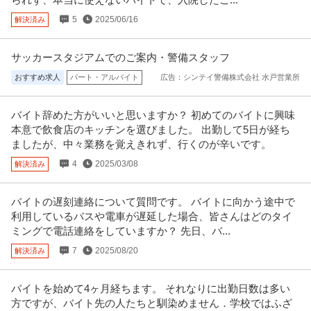
5
2025/06/16
解決済み
サッカースタジアムでのご案内・警備スタッフ
おすすめ求人
パート・アルバイト
広告：シンテイ警備株式会社 水戸営業所
バイト辞めた方がいいと思いますか？ 初めてのバイトに興味
本意で飲食店のキッチンを選びました。 出勤して5日が経ち
ましたが、中々業務を覚えきれず、行くのが辛いです。
4
2025/03/08
解決済み
バイトの遅刻連絡について質問です。 バイトに向かう途中で
利用しているバスや電車が遅延した場合、皆さんはどのタイ
ミングで電話連絡をしていますか？ 先日、バ...
7
2025/08/20
解決済み
バイトを始めて4ヶ月経ちます。 それなりに出勤日数は多い
方ですが、バイト先の人たちと馴染めません．学校ではふざ