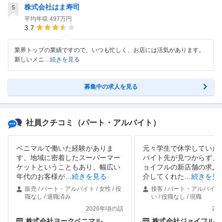
株式会社はま寿司
5
平均年収
497万円
3.7
業界トップの業績ですので、いつも忙しく、お店には活気があります。
新しいメニ
…続きを見る
募集中の求人を見る
社員クチコミ
（パート・アルバイト）
ベニマルで働いた経験がありま
元々学生で休学していた
す、地域に密着したスーパーマー
バイト先が見つからず、
ケットということもあり、幅広い
ョイフルの新店舗の求人
年代のお客様が
…
続きを見る
介してくれた
…
続きを見
販売 / パート・アルバイト / 女性 / 役
接客 / パート・アルバイト 
職なし / 退職済み
い / 役職なし / 現職
2026年頃の話
20
株式会社ヨークベニマル
株式会社ジョイフル