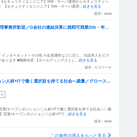
 【セキュリティエンジニア】NW・サーバ運用からセキュリティへ
】 【セキュリティエンジニア】NW・サーバ運用
…続きを見る
提供：doda
経理事務所歓迎／G会社の連結決算に挑戦可残業20h・年休1
T・インターネット＞その他 ※会員属性などに応じ、当該求人をビズ
あります ■職務内容 【ホールディングスとし
…続きを見る
提供：ビズリーチ
ン人材×ITで働く選択肢を持てる社会へ裁量／グロース上
あり
営業/オープンポジション◇人材×ITで働く選択肢を持てる社会へ◇裁
】営業/オープンポジション◇人材×ITで
…続きを見る
提供：doda
この条件の求人をもっと見る