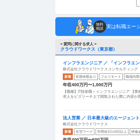
無料
実は転職エー
相談
< 質問に関する求人 >
クラウドワークス（東京都）
インフラエンジニア ／ 「インフラエ
株式会社クラウドワークスコンサルティング
フレックス可／上場企業のグループ
新着
長期休暇あり
フルリモート
職場内禁
年収400万円〜1,000万円
【職種】IT技術職＞インフラエンジニア 【業
求人をビズリーチ上で閲覧された際に内容が
法人営業 ／ 日本最大級のエージェン
株式会社クラウドワークス
ー」を募集
新着
在宅ワーク
年間休日110日以上
研修
年収400万円〜600万円