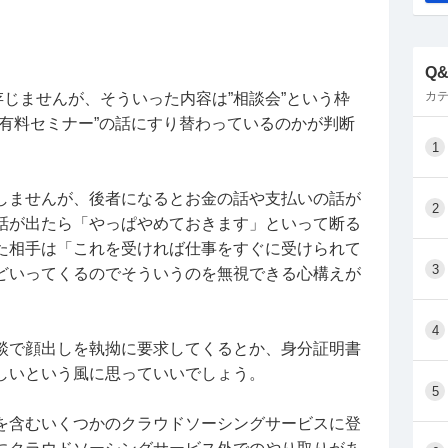
Q
カテ
は存じませんが、そういった内容は”相談会”という枠
有料セミナー”の話にすり替わっているのかが判断
1
しませんが、後者になるとお金の話や支払いの話が
2
話が出たら「やっぱやめておきます」といって断る
た相手は「これを受ければ仕事をすぐに受けられて
3
どいってくるのでそういうのを無視できる心構えが
4
談で顔出しを執拗に要求してくるとか、身分証明書
しいという風に思っていいでしょう。
5
を含むいくつかのクラウドソーシングサービスに登