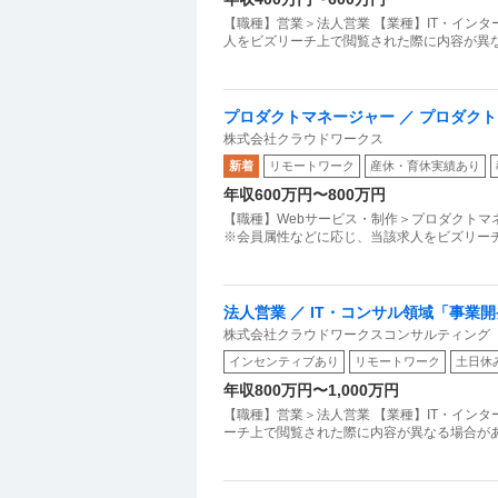
【職種】営業＞法人営業 【業種】IT・イン
人をビズリーチ上で閲覧された際に内容が異な
プロダクトマネージャー ／ プロダク
株式会社クラウドワークス
新着
リモートワーク
産休・育休実績あり
年収600万円〜800万円
【職種】Webサービス・制作＞プロダクトマ
※会員属性などに応じ、当該求人をビズリー
法人営業 ／ IT・コンサル領域「事業
株式会社クラウドワークスコンサルティング
ャー実績
インセンティブあり
リモートワーク
土日休
年収800万円〜1,000万円
【職種】営業＞法人営業 【業種】IT・イン
ーチ上で閲覧された際に内容が異なる場合があ