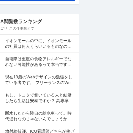
&A閲覧数ランキング
ゴリ:
この仕事教えて
イオンモールの中に、イオンモール
の社員は何人くらいいるものなので
しょうか？何十人とかのレベルです
かね？全体の2、3%くらいですか
自衛隊は重度の食物アレルギーでな
ね？ 地震があった時は、屋...
れない可能性があるって本当です
か？どのくらい重かったダメとかあ
りますか？警察、海保、消防など他
現在19歳のWebデザインの勉強をし
の公安職も同じですか？
ている者です。 フリーランスのWeb
デザイナーになるためには、どんな
スキルが必要なのでしょうか？ figma
もし、トヨタで働いている人と結婚
はもうある...
したら生活は安泰ですか？ 高専卒の
多分、生産技術系です。 子供を産ん
だ後は、専業主婦かパートで働きた
断水したから陸自の給水車って。時
いです。 トヨタの人と...
代遅れなのじゃないんでしょうか
ね。2Lペットボトルをトラックに満
載してそれを一本づつ配ったら炎熱
放射線技師、ICU看護師どちらが稼げ