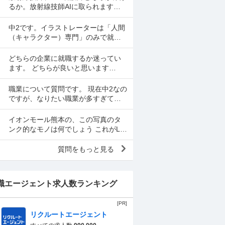
の中で長い行列をしなくてい...
るか。放射線技師AIに取られますか
ね？
中2です。イラストレーターは「人間
（キャラクター）専門」のみで就職
するのは難しいですか？ 閲覧ありが
とうございます。中学2年生の女子で
どちらの企業に就職するか迷ってい
す。最近学校の課題で...
ます。 どちらが良いと思います
か？？ A社 ・大手メーカー、技術系
・ゆるふわホワイト企業 ・給料は大
職業について質問です。 現在中2なの
手の平均的くらい...
ですが、なりたい職業が多すぎて困
ってます。 各職業のいい所悪いとこ
ろなど、教えて欲しいです。 また、
イオンモール熊本の、この写真のタ
なりたいなら今から...
ンク的なモノは何でしょう これがLP
ガスのタンクなんでしょうか？ だと
したら、とんでもない量ですが。 微
質問をもっと見る
妙に隠してるのが、...
職エージェント求人数ランキング
[PR]
リクルートエージェント