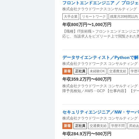
フロントエンドエンジニア ／ プロジ
株式会社クラウドワークスコンサルティング
大手企業
リモートワーク
残業月20時間以内
年収800万円〜1,000万円
【職種】IT技術職＞フロントエンドエンジニ
応じ、当該求人をビズリーチ上で閲覧された
データサイエンティスト／Pythonで解
株式会社クラウドワークス コンサルティング
新着
正社員
未経験OK
交通費支給
学歴
年収359.2万円〜600万円
株式会社クラウドワークス コンサルティング 【
障予兆検知／AWS・GCP 【仕事内容】 【デ
セキュリティエンジニア／NW・サー
株式会社クラウドワークス コンサルティング
新着
正社員
交通費支給
学歴不問
昇給
年収284.9万円〜500万円