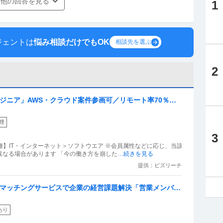
他の回答を見る
1
ジェントは
悩み相談だけでもOK
相談先を選ぶ
2
ンジニア」AWS・クラウド案件参画可／リモート率70％／
煙
3
種】IT・インターネット＞ソフトウエア ※会員属性などに応じ、当該
異なる場合があります 「今の働き方を崩した
…続きを見る
提供：ビズリーチ
トマッチングサービスで企業の経営課題解決「営業メンバ
あり