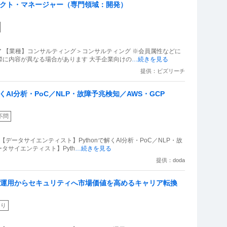
ェクト・マネージャー（専門領域：開発）
ア 【業種】コンサルティング＞コンサルティング ※会員属性などに
際に内容が異なる場合があります 大手企業向けの
…続きを見る
提供：ビズリーチ
くAI分析・PoC／NLP・故障予兆検知／AWS・GCP
不問
データサイエンティスト】Pythonで解くAI分析・PoC／NLP・故
ータサイエンティスト】Pyth
…続きを見る
提供：doda
バ運用からセキュリティへ市場価値を高めるキャリア転換
あり