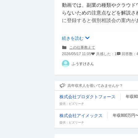
動画では、副業の種類やクラウド
らないための注意点などを解説され
に登録すると個別相談会の案内が
在宅ワークや副業系の個別相談会
続きを読む
いのでしょうか？
この仕事教えて
みさをさんの発信を見たことがあ
2026/05/17 11:05
共感した：
1
回答数：
ふうすけさん
高年収求人を覗いてみませんか？
株式会社プロダクトフォース
年収80
提供：ビズリーチ
株式会社アイメックス
年収800万円〜
提供：ビズリーチ