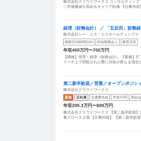
株式会社クラウドワークス コンサルティング
◇市場価値を高めるキャリア転換 【仕事内容
経理（財務会計） ／ 「五反田」財務
株式会社シー・エス・エスホールディングス
26日独立系Sier
残業月20時間以内
時短勤務あり
教育充実
年収400万円〜700万円
【職種】管理＞経理（財務会計） 【業種】I
リーチ上で閲覧された際に内容が異なる場合が
第二新卒歓迎／営業／オープンポジショ
株式会社クラウドワークス
場
新着
正社員
交通費支給
学歴不問
昇給
年収295.3万円〜600万円
株式会社クラウドワークス 【第二新卒歓迎】
量グロース上場 【仕事内容】 【第二新卒歓迎