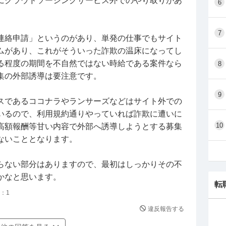
にクラウドソーシングサービス外でのやり取りがあ
6
7
連絡申請」というのがあり、単発の仕事でもサイト
ムがあり、これがそういった詐欺の温床になってし
る程度の期間を不自然ではない時給である案件なら
8
集の外部誘導は要注意です。
9
スであるココナラやランサーズなどはサイト外での
いるので、利用規約通りやっていれば詐欺に遭いに
10
高額報酬等甘い内容で外部へ誘導しようとする募集
ないこととなります。
らない部分はありますので、最初はしっかりその不
かなと思います。
転
：
1
違反報告する