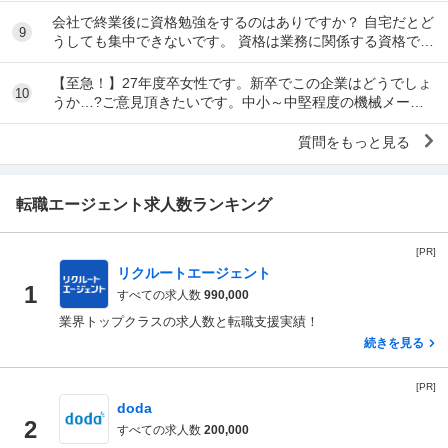
会社で終業後に資格勉強をするのはありですか？ 自宅だとど
9
うしても集中できないです。 資格は業務に関係する資格で
す。 うちの会社はタイムカードとキントーンを...
【至急！】27年度卒女性です。新卒でこの企業はどうでしょ
10
うか…?ご意見頂きたいです。中小～中堅程度の機械メーカ
ーです。 職種は営業事務職です。 社内環境等...
質問をもっと見る
転職エージェント求人数ランキング
[PR]
リクルートエージェント
1
すべての求人数
990,000
業界トップクラスの求人数と転職支援実績！
続きを見る
[PR]
doda
2
すべての求人数
200,000