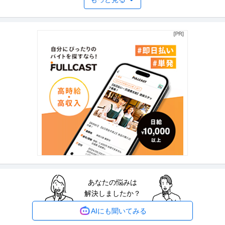
セキュリティスタッフ
株式会社シンコー警備保障 川口
新着
パート・アルバイト
未経験OK
交通費支給
主婦・主夫歓迎
日給3万円
《警備Staff》短期OK！シフト自由★働きやすさ保証します！ 週0～6日ま
で、ライフスタイルに合
…続きを見る
提供：株式会社シンコー警備保障 川口
イベントスタッフ
株式会社キョードーファクトリー
新着
パート・アルバイト
未経験OK
交通費支給
学歴不問
日給1.9万円
有名&人気アーティストのライブ・コンサートスタッフのお仕事です！【週払
い／銀行振込】【履歴書不要】
…続きを見る
提供：バイトル
あなたの悩みは
労務事務 月80時間自由シフト フルフレックス リモート可 主婦活
解決しましたか？
Takeoffer会計事務所
躍中
パート・アルバイト
主婦・主夫歓迎
シフト自由
シフト制
AIにも聞いてみる
時給1,300円〜1,600円