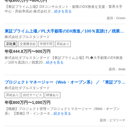
年収600万円〜804万円
【東証プライム上場】DXコンサルタント・顧客のDX推進を支援・業界大手
中心・昇給率高め 株式会社ダ
…続きを見る
提供：Green
東証プライム上場／PL大手顧客のDX推進／100％直請け／残業20
株式会社ダブルスタンダード
h／常駐なし／現年収保障
正社員
交通費支給
学歴不問
昇給あり
年収444.8万円〜900万円
株式会社ダブルスタンダード 【東証プライム上場】PL◆大手顧客のDX推進
／100％直請け／残業20
…続きを見る
提供：doda
プロジェクトマネージャー（Web・オープン系） ／ 「東証プライ
株式会社ダブルスタンダード
ム上場」PL／PM要件定義など上流メイン自社勤務／常駐ナシ昇
昇給あり
自社サービス
研修あり
給率高め
年収800万円〜1,000万円
【職種】プロジェクト管理＞プロジェクトマネージャー（Web・オープン
系） 【業種】IT・インターネ
…続きを見る
提供：ビズリーチ