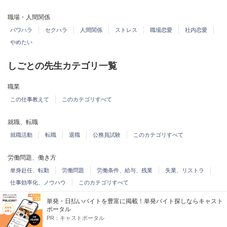
職場・人間関係
パワハラ
セクハラ
人間関係
ストレス
職場恋愛
社内恋愛
やめたい
しごとの先生カテゴリ一覧
職業
この仕事教えて
このカテゴリすべて
就職、転職
就職活動
転職
退職
公務員試験
このカテゴリすべて
労働問題、働き方
単身赴任、転勤
労働問題
労働条件、給与、残業
失業、リストラ
仕事効率化、ノウハウ
このカテゴリすべて
単発・日払いバイトを豊富に掲載！単発バイト探しならキャスト
派遣、アルバイト、パート
ポータル
PR：
キャストポータル
アルバイト、フリーター
派遣
パート
このカテゴリすべて