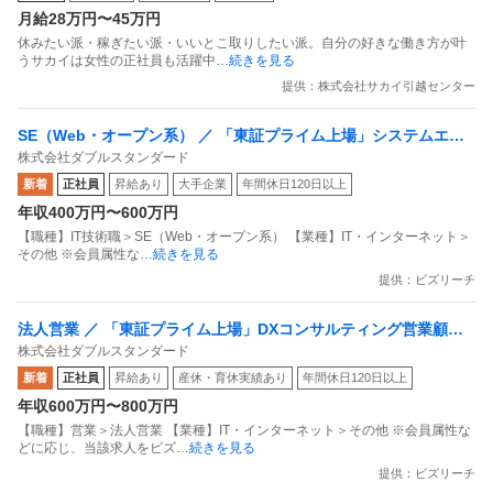
月給28万円〜45万円
休みたい派・稼ぎたい派・いいとこ取りしたい派。自分の好きな働き方が叶
うサカイは女性の正社員も活躍中
…続きを見る
提供：株式会社サカイ引越センター
SE（Web・オープン系） ／ 「東証プライム上場」システムエン
株式会社ダブルスタンダード
ジニア（Web・オープン系）自社サービス＆プライム案件自社勤
新着
正社員
昇給あり
大手企業
年間休日120日以上
務／常駐ナシ昇給率高め
年収400万円〜600万円
【職種】IT技術職＞SE（Web・オープン系） 【業種】IT・インターネット＞
その他 ※会員属性な
…続きを見る
提供：ビズリーチ
法人営業 ／ 「東証プライム上場」DXコンサルティング営業顧客
株式会社ダブルスタンダード
のDX推進を支援業界大手中心昇給率高め
新着
正社員
昇給あり
産休・育休実績あり
年間休日120日以上
年収600万円〜800万円
【職種】営業＞法人営業 【業種】IT・インターネット＞その他 ※会員属性な
どに応じ、当該求人をビズ
…続きを見る
提供：ビズリーチ