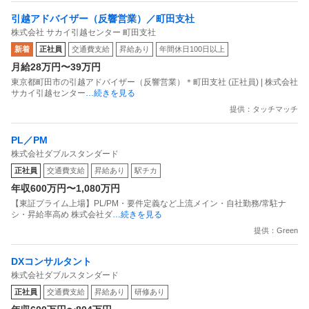
引越アドバイザー（反響営業）／町田支社
株式会社 サカイ引越センター 町田支社
新着
正社員
交通費支給
昇給あり
年間休日100日以上
月給28万円〜39万円
東京都町田市の引越アドバイザー（反響営業）＊町田支社 (正社員) | 株式会社
サカイ引越センター
…続きを見る
提供：タッチマッチ
PL／PM
株式会社ダブルスタンダード
正社員
交通費支給
昇給あり
駅チカ
年収600万円〜1,080万円
【東証プライム上場】PL/PM・要件定義など上流メイン・自社勤務/常駐ナ
シ・昇給率高め 株式会社ダ
…続きを見る
提供：Green
DXコンサルタント
株式会社ダブルスタンダード
正社員
交通費支給
昇給あり
研修あり