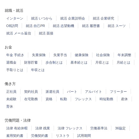
就職・就活
インターン
就活 いつから
就活 企業説明会
就活 企業研究
OB訪問
就活 自己PR
就活 志望動機
就活 履歴書
就活 スーツ
就活 メール返信
就活 面接
お金
年金 手続き
失業保険
失業手当
健康保険
社会保険
年末調整
退職金
財形貯蓄
歩合制とは
基本給とは
月収とは
月給とは
手取りとは
年収とは
働き方
正社員
契約社員
派遣社員
パート
アルバイト
フリーター
未経験
在宅勤務
資格
転勤
フレックス
時短勤務
産休
育休
労働問題・法律
法律 有給休暇
法律 残業
法律 フレックス
労働基準法
36協定
雇用契約書
労働契約書
リストラ
試用期間