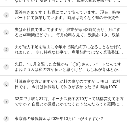
ないですか？ 引退でもいいです。 横綱の務めを果たせてな
いし、今後、果たせる見込みもないのだ...
回答急ぎめです！ 転職について悩んでいます。 現在、時短
2
パートにて就業しています。 時給は高くなく県の最低賃金＋
20円で、1日6時間で働いています。 ...
夫は正社員で働いてますが、残業が毎日2時間あり、月にす
3
ると40時間ほどです。 毎月給料を見て、残業ありき、残業は
ありがたい、副業しなくて済むし、お金も多く...
夫が能力不足を理由に今年末で契約終了になることを告げら
4
れました。 少し特殊な仕事で、雇用契約ではなく業務委託契
約という形です。そのため、有給休暇などの制...
先日、4ヵ月交際した女性から「◯◯さん、パートなんです
5
よね？収入は私の方が多いと思うけど、もし私が育休とか持
病で働けなくなったとしたら、◯◯さんの収入だけ...
計算得意な方いますか？ 給料の事なのですが… 明日、給料
6
日です。 今月は体調崩して休みが多かったです 時給1070円
月10日勤務 実働時間48時間 前払...
32歳で手取り37万、ボーナス夏冬各70万って結構貰えてる方
7
ですか？ 自慢とか謙遜とかでなくどうなんだろうと疑問に思
っただけです。 富裕層と比べず一般...
東京都の最低賃金は2026年10月に上がりますか？
8