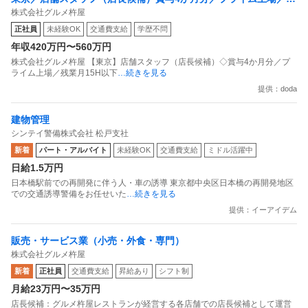
株式会社グルメ杵屋
業月15H以下／新店オープン多数
正社員
未経験OK
交通費支給
学歴不問
年収420万円〜560万円
株式会社グルメ杵屋 【東京】店舗スタッフ（店長候補）◇賞与4か月分／プ
ライム上場／残業月15H以下
…続きを見る
提供：doda
建物管理
シンテイ警備株式会社 松戸支社
新着
パート・アルバイト
未経験OK
交通費支給
ミドル活躍中
日給1.5万円
日本橋駅前での再開発に伴う人・車の誘導 東京都中央区日本橋の再開発地区
での交通誘導警備をお任せいた
…続きを見る
提供：イーアイデム
販売・サービス業（小売・外食・専門）
株式会社グルメ杵屋
新着
正社員
交通費支給
昇給あり
シフト制
月給23万円〜35万円
店長候補：グルメ杵屋レストランが経営する各店舗での店長候補として運営