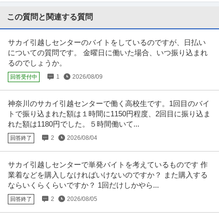
労働・社会保険手続業務全般をお任せします。 【具体的には】 ■給与計算業
務（マネーフォワード給与、
…続きを見る
この質問と関連する質問
提供：アカナビ
サカイ引越しセンターのバイトをしているのですが、日払い
ホールスタッフ／人気ラーメン店 ホール！週1・3h～OK！／らあ
についての質問です。 金曜日に働いた場合、いつ振り込まれ
グロービート・ジャパン株式会社
めん花月嵐 デックス東京ビーチ店
るのでしょうか。
新着
パート・アルバイト
未経験OK
交通費支給
学歴不問
1
2026/08/09
回答受付中
月給24万円
―――――――――――――― この仕事のおすすめポイント！ ――――――
―――――――― ・らあめ
…続きを見る
神奈川のサカイ引越センターで働く高校生です。1回目のバイ
提供：エンゲージ
トで振り込まれた額は１時間に1150円程度、2回目に振り込ま
れた額は1180円でした。５時間働いて...
仕分け
2
2026/08/04
回答終了
株式会社フルキャスト東京支社/EA0401G-AY
パート・アルバイト
未経験OK
交通費支給
昇給あり
サカイ引越しセンターで単発バイトを考えているものです 作
時給1,600円〜1,800円
業着などを購入しなければいけないのですか？ また購入する
＼人気のお仕事いろいろ／ ・商品の検品／ピッキング ・シール貼り／仕分け
ならいくらくらいですか？ 1回だけしかやら...
・アパレル商品の倉庫作業
…続きを見る
提供：イーアイデム
2
2026/08/05
回答終了
警備員 大人気／夏のイベント案件も盛り沢山／自由シフト制！週