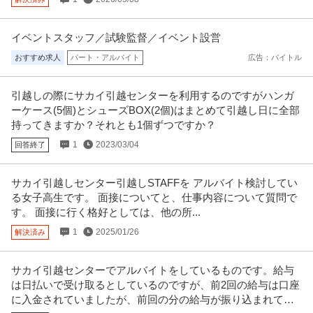
イベントスタッフ／試験監督／イベント設営
おすすめ求人
パート・アルバイト
広告：バイトル
引越しの際にサカイ引越センターを利用するのですがハンガ
ーケース(5個)とシューズBOX(2個)はまとめて引越し日に全部
持ってきますか？それとも1個ずつですか？
1
2023/03/04
回答終了
サカイ引越しセンター引越しSTAFFを アルバイト検討してい
る女子高生です。 面接についてと、仕事内容について質問で
す。 面接に行く格好としては、他の所...
1
2025/01/26
解決済み
サカイ引越センターでアルバイトをしているものです。給与
は日払いで受け取るとしているのですが、前2回の給与は口座
に入金されていましたが、前回の分の給与が振り込まれてい