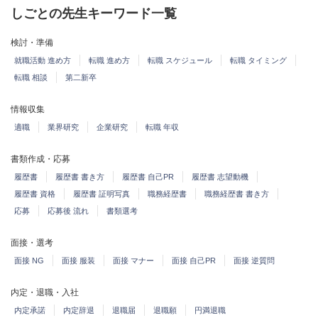
しごとの先生キーワード一覧
検討・準備
就職活動 進め方
転職 進め方
転職 スケジュール
転職 タイミング
転職 相談
第二新卒
情報収集
適職
業界研究
企業研究
転職 年収
書類作成・応募
履歴書
履歴書 書き方
履歴書 自己PR
履歴書 志望動機
履歴書 資格
履歴書 証明写真
職務経歴書
職務経歴書 書き方
応募
応募後 流れ
書類選考
面接・選考
面接 NG
面接 服装
面接 マナー
面接 自己PR
面接 逆質問
内定・退職・入社
内定承諾
内定辞退
退職届
退職願
円満退職