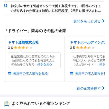
ょうか。
神奈川のサカイ引越センターで働く高校生です。1回目のバイト
で振り込まれた額は１時間に1150円程度、2回目に振り込まれた
額は1180円でした。５時間働いて...
質問をもっと見る
「
ドライバー
」業界のその他の企業
ヤマト運輸株式会社
ヤマトホールディングス
3.6
3.5
配達業務以外に営業面でのスキル
仕事内容は毎日同じであり
も必要になるのである程度の人と
等はない。あくまで副業と
の会話をこなせる
…
続きを見る
う人が多いイメー
…
続きを
募集中の求人情報を見る
募集中の求人情報を見
他の企業を探す
よく見られている企業ランキング