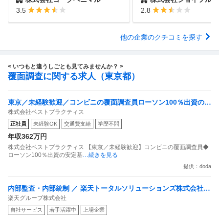
3.5
2.8
他の企業のクチコミを探す
< いつもと違うしごとも見てみませんか？ >
覆面調査に関する求人（東京都）
東京／未経験歓迎／コンビニの覆面調査員ローソン100％出資の安
株式会社ベストプラクティス
定基盤／月５日在宅／残業月10時間
正社員
未経験OK
交通費支給
学歴不問
年収362万円
株式会社ベストプラクティス 【東京／未経験歓迎】コンビニの覆面調査員◆
ローソン100％出資の安定基
…続きを見る
提供：doda
内部監査・内部統制 ／ 楽天トータルソリューションズ株式会社
楽天グループ株式会社
戦略事業コンプライアンス支援部 業務統制支援課：ショップコン
自社サービス
若手活躍中
上場企業
プライアンス推進担当（SBCSD）