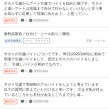
サカイ引越からアート引越でバイトを始めた物です。サカイ
シンテイ警備株式会社 松戸支社 北千住・竹ノ塚・梅島(イベント-2)エリア/A3
払いもOK／毎週水曜日がお給料日最短翌日面接OK！応募後に届
と違いアートは現場まで自分で行かないといけないと言う事
203200113
新着
パート・アルバイト
未経験OK
交通費支給
学歴不問
くURLから面接日時を選んでね交通費全額支給なので遠方の方も
を知らずに応募して現場に向かおう。 と思ってい...
日給1万円〜1.1万円
問題なし！未経験歓迎 ／ 警備スタッフ
1
2026/04/29
解決済み
【仕事内容】 ＊……＊……＊……＊… 弊社は未経験スタート9割以上で 始め
やすい＆続けやすい♪ 今
…続きを見る
提供：ヒバライドットコム
食料品製造／仕分け・シール貼り／梱包
おすすめ求人
パート・アルバイト
広告：バイトル
髪色自由・ピアスOK／交通誘導スタッフ（接客なし)
大真綜合警備保障株式会社
新着
パート・アルバイト
未経験OK
学歴不問
シフト制
サカイの引越バイトについてです。 昨日(2025/10/01)に初めて
現場で引越バイトをして、翌日もサカイのバイトをしまし
日給6,010円
た。 引越しバイトが初めてなので...
[仕事内容] 工事現場や道路工事現場での交通誘導警備です。 歩行者や車両が
安全に通行できるよう、
…続きを見る
1
2025/10/02
解決済み
提供：tenichi
サカイ引越で登録制のアルバイトをしようと考えています。
コールセンター／サービスエリアや渋滞情報などの問合せ対応
以下の質問に答えていただけると幸いです。 ①まず私が住ん
アルティウスリンク株式会社
でいるところから支社があるところまで少し遠...
新着
パート・アルバイト・契約社員
未経験OK
交通費支給
昇給あり
1
2025/07/08
解決済み
時給1,750円
推したいポイント ★プライベート時間も充実！ ゆっくり午後出社♪週4日勤務