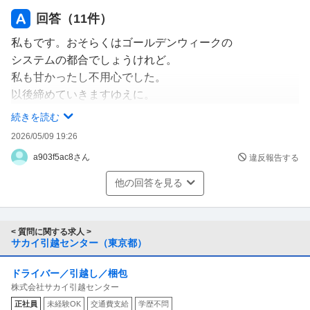
回答（
11
件）
私もです。おそらくはゴールデンウィークの
システムの都合でしょうけれど。
私も甘かったし不用心でした。
以後締めていきますゆえに。
続きを読む
サカイ引越センターの社員、アルバイト共に、
2026/05/09 19:26
皆さんは私にとっての大先輩です。
a903f5ac8さん
違反報告する
尊敬しております。
いつもお疲れ様です。
他の回答を見る
< 質問に関する求人 >
サカイ引越センター（東京都）
ドライバー／引越し／梱包
株式会社サカイ引越センター
正社員
未経験OK
交通費支給
学歴不問