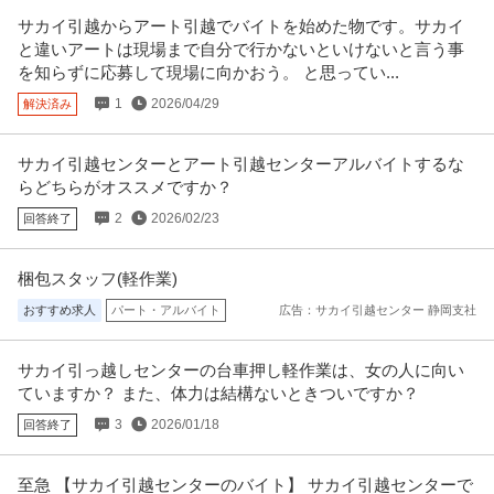
～OK ★お昼から出社で
…続きを見る
サカイ引越からアート引越でバイトを始めた物です。サカイ
提供：ジョブミーツ
と違いアートは現場まで自分で行かないといけないと言う事
を知らずに応募して現場に向かおう。 と思ってい...
この条件の求人をもっと見る
1
2026/04/29
解決済み
サカイ引越センターとアート引越センターアルバイトするな
らどちらがオススメですか？
2
2026/02/23
回答終了
梱包スタッフ(軽作業)
おすすめ求人
パート・アルバイト
広告：サカイ引越センター 静岡支社
サカイ引っ越しセンターの台車押し軽作業は、女の人に向い
ていますか？ また、体力は結構ないときついですか？
3
2026/01/18
回答終了
至急 【サカイ引越センターのバイト】 サカイ引越センターで