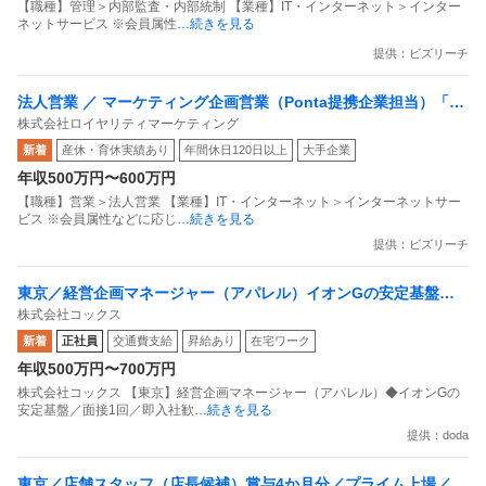
【職種】管理＞内部監査・内部統制 【業種】IT・インターネット＞インター
ネットサービス ※会員属性
…続きを見る
提供：ビズリーチ
法人営業 ／ マーケティング企画営業（Ponta提携企業担当）「国
株式会社ロイヤリティマーケティング
内最大級の共通ポイントサービスを展開／無駄のない消費社会を
新着
産休・育休実績あり
年間休日120日以上
大手企業
目指すデータマーケティングカンパニー」
年収500万円〜600万円
【職種】営業＞法人営業 【業種】IT・インターネット＞インターネットサー
ビス ※会員属性などに応じ
…続きを見る
提供：ビズリーチ
東京／経営企画マネージャー（アパレル）イオンGの安定基盤／
株式会社コックス
面接1回／即入社歓迎
新着
正社員
交通費支給
昇給あり
在宅ワーク
年収500万円〜700万円
株式会社コックス 【東京】経営企画マネージャー（アパレル）◆イオンGの
安定基盤／面接1回／即入社歓
…続きを見る
提供：doda
東京／店舗スタッフ（店長候補）賞与4か月分／プライム上場／残