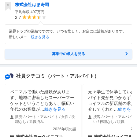
株式会社はま寿司
5
平均年収
497万円
3.7
業界トップの業績ですので、いつも忙しく、お店には活気があります。
新しいメニ
…続きを見る
募集中の求人を見る
社員クチコミ
（パート・アルバイト）
ベニマルで働いた経験がありま
元々学生で休学していた
す、地域に密着したスーパーマー
バイト先が見つからず、
ケットということもあり、幅広い
ョイフルの新店舗の求人
年代のお客様が
…
続きを見る
介してくれた
…
続きを見
販売 / パート・アルバイト / 女性 / 役
接客 / パート・アルバイト 
職なし / 退職済み
い / 役職なし / 現職
2026年頃の話
20
株式会社ヨークベニマル
株式会社ジョイフル