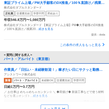
東証プライム上場／PM大手顧客のDX推進／100％直請け／残業20
株式会社ダブルスタンダード
h／常駐なし／現年収保障
正社員
交通費支給
学歴不問
昇給あり
年収546.8万円〜1,080万円
株式会社ダブルスタンダード 【東証プライム上場】PM◆大手顧客のDX推進
／100％直請け／残業20
…続きを見る
提供：doda
この条件の求人をもっと見る
< 質問に関する求人 >
パート・アルバイト（東京都）
作業員／「日払い・未経験歓迎！」稼ぎたい日にサクッと勤務！
アシストワーク株式会社
単発・週1日～自由シフトの軽作業
新着
パート・アルバイト
未経験OK
交通費支給
学歴不問
日給1万円〜3.7万円
／ お仕事は めちゃめちゃカンタン☆ ＼ ◆荷揚げ◆ 新築工事などで使う材料
などを運ぶオシゴト
…続きを見る
提供：エンゲージ
もっと見る