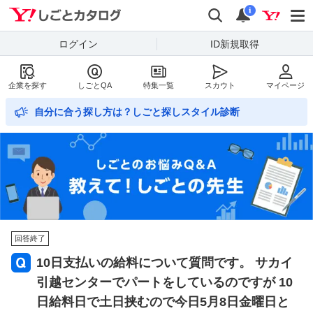
Yahoo!しごとカタログ
検索
通知数
i
ログイン
ID新規取得
企業を探す
しごとQA
特集一覧
スカウト
マイページ
自分に合う探し方は？しごと探しスタイル診断
回答終了
10日支払いの給料について質問です。 サカイ
引越センターでパートをしているのですが 10
日給料日で土日挟むので今日5月8日金曜日と