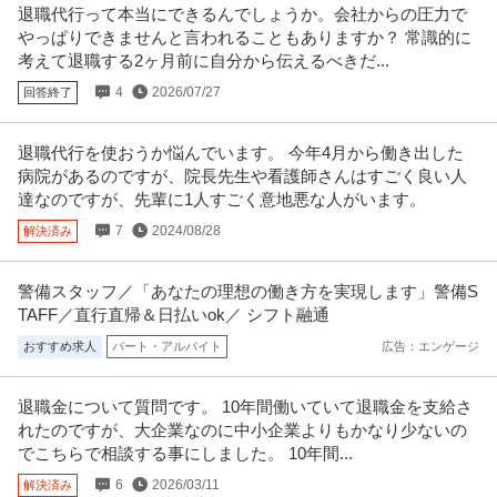
提供：ケア人材バンク
退職代行って本当にできるんでしょうか。会社からの圧力で
やっぱりできませんと言われることもありますか？ 常識的に
この条件の求人をもっと見る
考えて退職する2ヶ月前に自分から伝えるべきだ...
4
2026/07/27
回答終了
退職代行を使おうか悩んでいます。 今年4月から働き出した
病院があるのですが、院長先生や看護師さんはすごく良い人
達なのですが、先輩に1人すごく意地悪な人がいます。
7
2024/08/28
解決済み
警備スタッフ／「あなたの理想の働き方を実現します」警備S
TAFF／直行直帰＆日払いok／ シフト融通
おすすめ求人
パート・アルバイト
広告：エンゲージ
退職金について質問です。 10年間働いていて退職金を支給さ
れたのですが、大企業なのに中小企業よりもかなり少ないの
でこちらで相談する事にしました。 10年間...
6
2026/03/11
解決済み