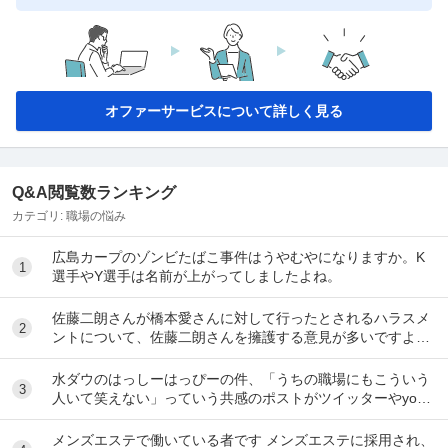
オファーサービスについて詳しく見る
Q&A閲覧数ランキング
カテゴリ:
職場の悩み
広島カープのゾンビたばこ事件はうやむやになりますか。K
1
選手やY選手は名前が上がってしましたよね。
佐藤二朗さんが橋本愛さんに対して行ったとされるハラスメ
2
ントについて、佐藤二朗さんを擁護する意見が多いですよ
ね。 これは極端に言えば、 「ハラスメントでは...
水ダウのはっしーはっぴーの件、「うちの職場にもこういう
3
人いて笑えない」っていう共感のポストがツイッターやyout
ubeのコメント欄に多すぎてそっちに驚いて...
メンズエステで働いている者です メンズエステに採用され、