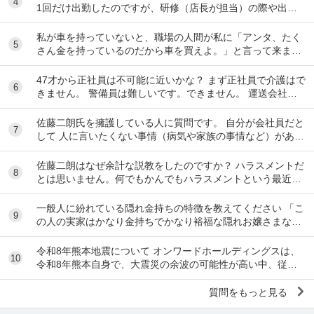
4
1回だけ出勤したのですが、研修（店長が担当）の際や出勤
時に「元々デリをやっていたなら」という理由で...
私が車を持っていないと、職場の人間が私に「アンタ、たく
5
さん金を持っているのだから車を買えよ。」と言って来ま
す。 でも なんで しんどい思いをして働いた金で...
47才から正社員は不可能に近いかな？ まず正社員で介護はで
6
きません。 警備員は難しいです。できません。 運送会社の
運転手は無理です。できません 過去にうつ...
佐藤二朗氏を擁護している人に質問です。 自分が会社員だと
7
して 人に言いたくない事情（病気や家族の事情など）があ
り、上司や総務等に相談した結果、仕事内容を...
佐藤二朗はなぜ余計な説教をしたのですか？ ハラスメントだ
8
とは思いません。何でもかんでもハラスメントという最近の
風潮に反対です。ただ、橋本愛からすれば良い気...
一般人に紛れている隠れ金持ちの特徴を教えてください 「こ
9
の人の実家はかなり金持ちでかなり裕福な隠れお嬢さまなん
だな」とわかる特徴を教えてください 私の...
令和8年熊本地震について オンワードホールディングスは、
10
令和8年熊本自身で、大震災の余波の可能性が高い中、従業
員に売上金の確保（金庫への預け入れ）を優先さ...
質問をもっと見る