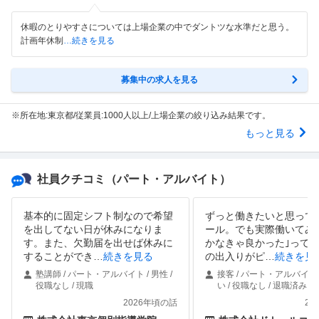
休暇のとりやすさについては上場企業の中でダントツな水準だと思う。
計画年休制
…続きを見る
募集中の求人を見る
※所在地:東京都/従業員:1000人以上/上場企業の絞り込み結果です。
もっと見る
社員クチコミ
（パート・アルバイト）
基本的に固定シフト制なので希望
ずっと働きたいと思って
を出してない日が休みになりま
ール。でも実際働いてみ
す。また、欠勤届を出せば休みに
かなきゃ良かった｣って
することができ
…
続きを見る
の出入りがピ
…
続きを見
塾講師 / パート・アルバイト / 男性 /
接客 / パート・アルバイト 
役職なし / 現職
い / 役職なし / 退職済み
2026年頃の話
20