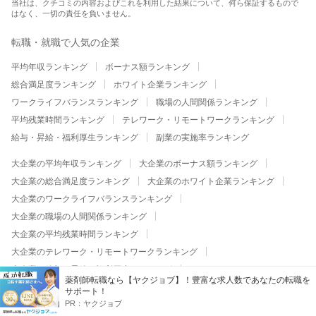
当社は、クチコミの内容およびこれを利用した結果について、何ら保証するもので
はなく、一切の責任を負いません。
転職・就職で人気の企業
平均年収ランキング
ボーナス額ランキング
総合満足度ランキング
ホワイト企業ランキング
ワークライフバランスランキング
職場の人間関係ランキング
平均残業時間ランキング
テレワーク・リモートワークランキング
給与・昇給・福利厚生ランキング
副業の実施率ランキング
大企業の平均年収ランキング
大企業のボーナス額ランキング
大企業の総合満足度ランキング
大企業のホワイト企業ランキング
大企業のワークライフバランスランキング
大企業の職場の人間関係ランキング
大企業の平均残業時間ランキング
大企業のテレワーク・リモートワークランキング
大企業の給与・昇給・福利厚生ランキング
薬剤師転職なら【ヤクジョブ】！豊富な求人数であなたの転職を
大企業の副業の実施率ランキング
サポート！
PR：
ヤクジョブ