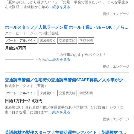
「夏休みにしっかり稼ぎたい！」 「短期・単発で働きたい！」 そんな学生さ
ん大歓迎！ 未経験から始め
…続きを見る
提供：エンゲージ
ホールスタッフ／人気ラーメン店 ホール！週1・3h～OK！／らあ
グロービート・ジャパン株式会社
めん花月嵐 デックス東京ビーチ店
パート・アルバイト
未経験OK
交通費支給
学歴不問
月給24万円
―――――――――――――― この仕事のおすすめポイント！ ――――――
―――――――― ・らあめ
…続きを見る
提供：エンゲージ
交通誘導警備／住宅街の交通誘導警備STAFF募集／人や車が少な
株式会社エクスト（警備）
いから楽々／平均作業時間4.5時間で日給1万円保証
パート・アルバイト
未経験OK
交通費支給
学歴不問
日給1万円〜2.4万円
未経験OK！ 直行直帰可能／交通費手当あり◎ 髪型、ひげ自由！ シフト自
由！好きな曜日に働けます
…続きを見る
提供：エンゲージ
英語教材の製作スタッフ／主婦活躍中レアバイト！英語教材づく