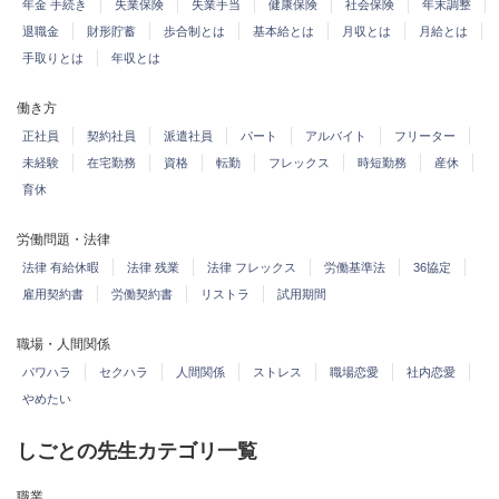
年金 手続き
失業保険
失業手当
健康保険
社会保険
年末調整
退職金
財形貯蓄
歩合制とは
基本給とは
月収とは
月給とは
手取りとは
年収とは
働き方
正社員
契約社員
派遣社員
パート
アルバイト
フリーター
未経験
在宅勤務
資格
転勤
フレックス
時短勤務
産休
育休
労働問題・法律
法律 有給休暇
法律 残業
法律 フレックス
労働基準法
36協定
雇用契約書
労働契約書
リストラ
試用期間
職場・人間関係
パワハラ
セクハラ
人間関係
ストレス
職場恋愛
社内恋愛
やめたい
しごとの先生カテゴリ一覧
職業