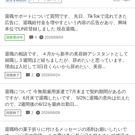
退職サポートについて質問です。 先日、TikTokで流れてきた
広告に、退職給付金を増やすという内容の広告があり、興味
本位でLINE登録しました 現在退職...
4
2026/08/04
回答受付中
退職の相談です。 ４月から新卒の美容師アシスタントとして
就職し３週間ほど経ちましたが、辞めたいと思っています。
理由は入社して3日目くらいから辞めたい、美容...
2
2026/04/24
回答終了
退職について 今無期雇用派遣で7月末まで契約期間があるの
ですが、6月末で退職したいです。 5/29に退職の意向は伝えた
ので、2週間後の6/12を最終出勤日...
2
2026/06/08
回答終了
退職時の菓子折りに付けるメッセージの添削お願いしたいで