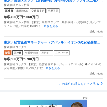
東京／店舗スタッフ（店長候補）賞与4か月分／プライム上場／残
株式会社グルメ杵屋
業月15H以下／新店オープン多数
正社員
未経験OK
交通費支給
学歴不問
年収420万円〜560万円
株式会社グルメ杵屋 【東京】店舗スタッフ（店長候補）◇賞与4か月分／プ
ライム上場／残業月15H以下
…続きを見る
提供：doda
東京／経営企画マネージャー（アパレル）イオンGの安定基盤／
株式会社コックス
面接1回／即入社歓迎
新着
正社員
交通費支給
昇給あり
在宅ワーク
年収500万円〜700万円
株式会社コックス 【東京】経営企画マネージャー（アパレル）◆イオンGの
安定基盤／面接1回／即入社歓
…続きを見る
提供：doda
この条件の求人をもっと見る