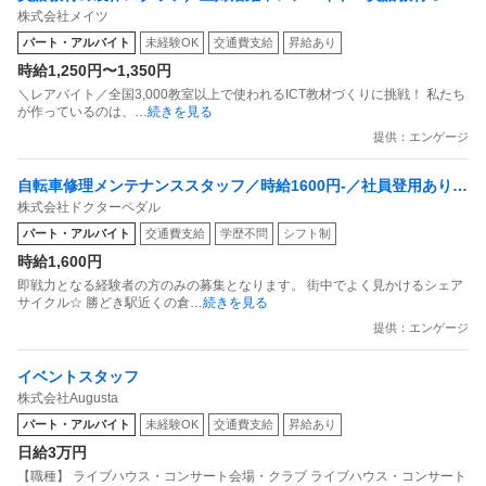
株式会社メイツ
り／時給1250円～／週2日・3h～OK！／高田馬場
パート・アルバイト
未経験OK
交通費支給
昇給あり
時給1,250円〜1,350円
＼レアバイト／全国3,000教室以上で使われるICT教材づくりに挑戦！ 私たち
が作っているのは、
…続きを見る
提供：エンゲージ
自転車修理メンテナンススタッフ／時給1600円-／社員登用あり／
株式会社ドクターペダル
接客なし
パート・アルバイト
交通費支給
学歴不問
シフト制
時給1,600円
即戦力となる経験者の方のみの募集となります。 街中でよく⾒かけるシェア
サイクル☆ 勝どき駅近くの倉
…続きを見る
提供：エンゲージ
イベントスタッフ
株式会社Augusta
パート・アルバイト
未経験OK
交通費支給
昇給あり
日給3万円
【職種】 ライブハウス・コンサート会場・クラブ ライブハウス・コンサート