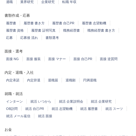
適職
業界研究
企業研究
転職 年収
書類作成・応募
履歴書
履歴書 書き方
履歴書 自己PR
履歴書 志望動機
履歴書 資格
履歴書 証明写真
職務経歴書
職務経歴書 書き方
応募
応募後 流れ
書類選考
面接・選考
面接 NG
面接 服装
面接 マナー
面接 自己PR
面接 逆質問
内定・退職・入社
内定承諾
内定辞退
退職届
退職願
円満退職
就職・就活
インターン
就活 いつから
就活 企業説明会
就活 企業研究
OB訪問
就活 自己PR
就活 志望動機
就活 履歴書
就活 スーツ
就活 メール返信
就活 面接
お金