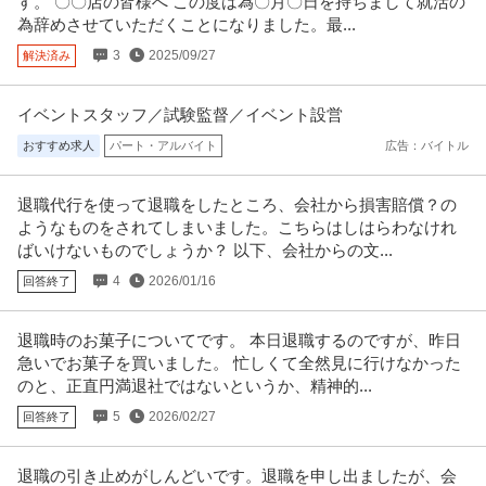
す。 〇〇店の皆様へ この度は為〇月〇日を持ちまして就活の
為辞めさせていただくことになりました。最...
3
2025/09/27
解決済み
イベントスタッフ／試験監督／イベント設営
おすすめ求人
パート・アルバイト
広告：バイトル
退職代行を使って退職をしたところ、会社から損害賠償？の
ようなものをされてしまいました。こちらはしはらわなけれ
ばいけないものでしょうか？ 以下、会社からの文...
4
2026/01/16
回答終了
退職時のお菓子についてです。 本日退職するのですが、昨日
急いでお菓子を買いました。 忙しくて全然見に行けなかった
のと、正直円満退社ではないというか、精神的...
5
2026/02/27
回答終了
退職の引き止めがしんどいです。退職を申し出ましたが、会