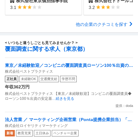
株式会社東京個別指導学院
株式会社ドトールコー
3.1
3.2
他の企業のクチコミを探す
< いつもと違うしごとも見てみませんか？ >
覆面調査に関する求人（東京都）
東京／未経験歓迎／コンビニの覆面調査員ローソン100％出資の安
株式会社ベストプラクティス
定基盤／月５日在宅／残業月10時間
正社員
未経験OK
交通費支給
学歴不問
年収362万円
株式会社ベストプラクティス 【東京／未経験歓迎】コンビニの覆面調査員◆
ローソン100％出資の安定基
…続きを見る
提供：doda
法人営業 ／ マーケティング企画営業（Ponta提携企業担当）「国
株式会社ロイヤリティマーケティング
内最大級の共通ポイントサービスを展開／無駄のない消費社会を
新着
教育充実
土日休み
ベンチャー企業
目指すデータマーケティングカンパニー」