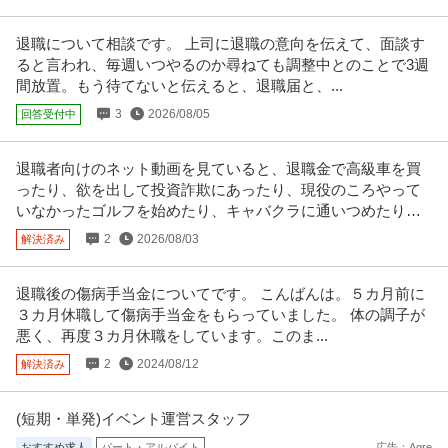
退職について相談です。 上司に退職の意向を伝えて、面談す
ると言われ、毎週いつやるのか尋ねても調整中とのことで3週
間放置。もう待てないと伝えると、退職届と、...
3
2026/08/05
回答受付中
退職者向けのネット動画を見ていると、退職金で高級車を買
ったり、欲を出して投資詐欺にあったり、現役のころやって
いなかったゴルフを始めたり、キャバクラに通いつめたりし
て退職金を浪費する話、
2
2026/08/03
解決済み
退職後の傷病手当金についてです。 こんばんは。５カ月前に
３カ月休職して傷病手当金をもらっていました。 体の調子が
悪く、再度３カ月休職をしています。このま...
2
2024/08/12
解決済み
(短期・単発)イベント運営スタッフ
おすすめ求人
パート・アルバイト
広告：Agre