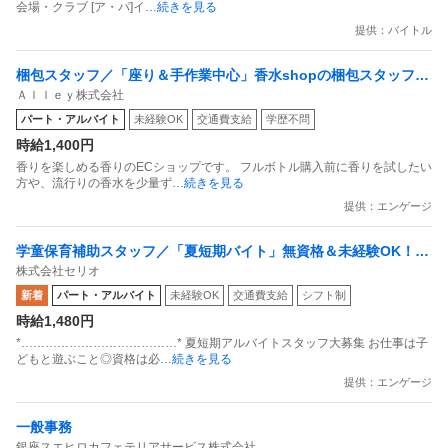
会場・クラブ [ア・パ]イ
…続きを見る
提供：バイトル
梱包スタッフ／「座り＆手作業中心」香水shopの梱包スタッフ
Ａｌｌｅｙ株式会社
副業OK 週1日からOK 1日1時間からOK
パート・アルバイト
未経験OK
交通費支給
学歴不問
時給1,400円
香りを楽しめる香りのECショップです。 フルボトル購入前に香りを試したい
方や、流行りの香水を少量ず
…続きを見る
提供：エンゲージ
学童保育補助スタッフ／「夏短期バイト」無資格＆未経験OK！週
株式会社セリオ
2日～シフト自由！「人気 」／元町育成室
新着
パート・アルバイト
未経験OK
交通費支給
シフト制
時給1,480円
*…………………………………* 夏短期アルバイトスタッフ大募集 お仕事は子
どもと遊ぶこと◎資格は必
…続きを見る
提供：エンゲージ
一般事務
銀座スエヒロカフェテリアサービス株式会社