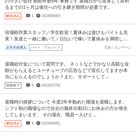
の小さい会社 勤続年数6年 事務です 退職日から逆算して辞め
正社員
交通費支給
昇給あり
在宅ワーク
るまでの1ヶ月は後任への引き継ぎ期間が必要です。
年収300万円〜500万円
1
2026/08/04
解決済み
【職種】管理＞経理（財務会計） 【業種】IT・インターネット＞ソフトウエ
ア ※会員属性などに応じ、
…続きを見る
提供：ビズリーチ
現場軽作業スタッフ／学生歓迎！夏休みは遊びもバイトも充
実！友達と一緒に働いて／日払いで稼いで夏休みを満喫しよ
羽田空港／施設保全サポート年休126日／土日祝休／残業10H以下
う！
おすすめ求人
パート・アルバイト
広告：エンゲージ
株式会社スタッド
／内勤9割／安定性が強みの建コン
正社員
交通費支給
昇給あり
ミドル活躍中
退職給付金について質問です。 ネットなどでかなり高額な金
年収400万円〜620万円
額がもらえるとユーチューブの広告などで宣伝してますが本
株式会社スタッド ＜羽田空港＞施設保全サポート◆年休126日／土日祝休／
残業10H以下／内勤9割／
…続きを見る
当にもらえるのでしょうか？また、サポートして...
提供：doda
5
2026/07/30
回答終了
サビ管 研修修了証必須／サービス管理責任者／土日祝休み／自立
退職時の挨拶について 今度2年半勤めた職場を退職します。
株式会社Kaien/Kaien上野
訓練
シフト制の職場なので自分の最終出勤日にお休みの方が発生
正社員
交通費支給
昇給あり
土日休み
してしまいます。 その場合、職員一人ひと...
月給31.8万円〜38.9万円
4
2026/08/01
解決済み
自立訓練事業所にてサービス管理責任者の募集です＠台東区 【業務内容】 自
立訓練事業所におけるサービ
…続きを見る