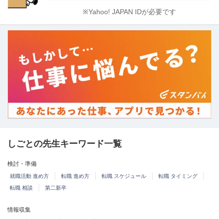
※Yahoo! JAPAN IDが必要です
しごとの先生キーワード一覧
検討・準備
就職活動 進め方
転職 進め方
転職 スケジュール
転職 タイミング
転職 相談
第二新卒
情報収集