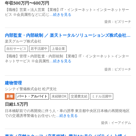
年収500万円〜600万円
【職種】営業＞法人営業 【業種】IT・インターネット＞インターネットサー
ビス ※会員属性などに応じ
…続きを見る
提供：ビズリーチ
内部監査・内部統制 ／ 楽天トータルソリューションズ株式会社
楽天グループ株式会社
戦略事業コンプライアンス支援部 業務統制支援課：ショップコン
自社サービス
若手活躍中
上場企業
プライアンス推進担当（SBCSD）
【職種】管理＞内部監査・内部統制 【業種】IT・インターネット＞インター
ネットサービス ※会員属性
…続きを見る
提供：ビズリーチ
建物管理
シンテイ警備株式会社 松戸支社
新着
パート・アルバイト
未経験OK
交通費支給
ミドル活躍中
日給1.5万円
日本橋駅前での再開発に伴う人・車の誘導 東京都中央区日本橋の再開発地区
での交通誘導警備をお任せいた
…続きを見る
提供：イーアイデム