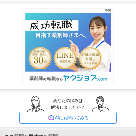
株式会社ギンビス
子どうぶつ」でお馴染みのお菓子メーカー ギンビス「「しみチョ
正社員
産休・育休実績あり
転勤なし
自社サービス
ココーン」「アスパラガス」などのロングセラー商品を製造／土
年収800万円〜1,200万円
日祝休み／転勤なし／勤務地日本橋」（株式会社ギンビス）
【職種】マーケティング＞商品企画 【業種】メーカー＞食品・飲料 ※会員属
性などに応じ、当該求人をビ
…続きを見る
提供：ビズリーチ
法務・コンプライアンス ／ 「測量士・測量士補・測量助手」最新
ひかり司法書士法人
ドローン・3Dレーザースキャナーを駆使する先進的測量技術者／
正社員
土日休み
高収入
完全週休2日制
創業90年の強固なグループ基盤／京都・丸太町駅徒歩1分／完全週
年収800万円〜1,000万円
休2日（土日祝）
【職種】管理＞法務・コンプライアンス 【業種】士業＞その他 ※会員属性な
どに応じ、当該求人をビズリ
…続きを見る
提供：ビズリーチ
あなたの悩みは
採用 ／ 「新橋」人事／HR領域 ～代表直下で裁量大／土日祝休み
解決しましたか？
クラウドコンサルティング株式会社
新着
正社員
土日休み
フリーランス
年間休日120日以上
AIにも聞いてみる
年収400万円〜500万円
【職種】人事＞採用 【業種】コンサルティング＞コンサルティング ※会員属
性などに応じ、当該求人をビ
…続きを見る