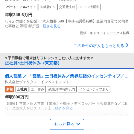
パート・アルバイト
未経験OK
交通費支給
ミドル活躍中
年収249.6万円
しゅふの働くを応援！ [求人概要 698【事務＆調理補助】企業内食堂での簡単
な事務と 調理補助”盛
…続きを見る
提供：キャリアインデックス転職
この条件の求人をもっと見る
< 平日勤務で週末はリフレッシュしたい人におすすめ >
正社員×土日祝休み（東京都）
個人営業 ／ 「営業」土日祝休み／業界屈指のインセンティブ／残
株式会社ヴェリタス・インベストメント
業月10h
新着
正社員
土日休み
残業月20時間以内
インセンティブあり
年収800万円
【職種】営業＞個人営業 【業種】不動産＞デベロッパー ※会員属性などに応
じ、当該求人をビズリーチ上
…続きを見る
提供：ビズリーチ
もっと見る
商品企画 ／ 「商品企画／マーケティングマネージャー」「たべっ