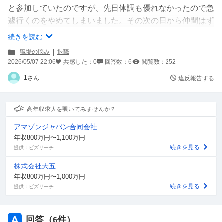
と参加していたのですが、先日体調も優れなかったので急
遽行くのをやめてしまいました。その次の日から仲間はず
れのようなことをされており無理になってしまいました。
続きを読む
初日から私を会話にいれないようにしているのが分かった
職場の悩み
退職
り日常的に色んな人の悪口を言っているのを見ていたので
2026/05/07 22:06
共感した：
0
回答数：
6
閲覧数：
252
居心地の悪さはずっとありましたが今回は目の前で自分の
1さん
違反報告する
ことを言っているのが聞こえてしまったり、挨拶を無視さ
れたことで精神的に疲れきってしまいストレスでほとんど
寝れず心身の不調で昨日から欠勤しています。
高年収求人を覗いてみませんか？
退職代行会社に連絡はしてみたものの友人の紹介というの
アマゾンジャパン合同会社
もあり、電話する寸前で思いとどまってしまいました。か
年収800万円〜1,100万円
と言って、このまま行っていても心が壊れる気がして行く
続きを見る
提供：ビズリーチ
勇気も出ないです。どうしたらいいのか何も分からなくな
株式会社大五
ってしまいました。このまま消えてしまいたいです。
年収800万円〜1,000万円
続きを見る
提供：ビズリーチ
回答（
6
件）