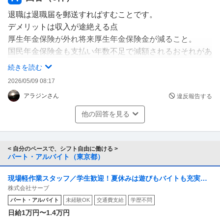
退職は退職届を郵送すればすむことです。
デメリットは収入が途絶える点
厚生年金保険が外れ将来厚生年金保険金が減ること。
国民年金保険金も支払い年数不足で減額されるおそれがあ
ること。
続きを読む
健康保険が外れ治療費が高くなる恐れ。
2026/05/09 08:17
これらのデメリットを回避する為に就職先を探してから転
アラジンさん
違反報告する
職すること。
他の回答を見る
< 自分のペースで、シフト自由に働ける >
パート・アルバイト（東京都）
現場軽作業スタッフ／学生歓迎！夏休みは遊びもバイトも充実！
株式会社サーブ
友達と一緒に働いて／日払いで稼いで夏休みを満喫しよう！
パート・アルバイト
未経験OK
交通費支給
学歴不問
日給1万円〜1.4万円