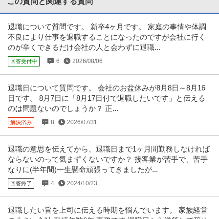
この質問と関連する質問
提供：ビズリーチ
退職について質問です。 新卒4ヶ月です。 家庭の事情や体調
建築施工管理 ／ 大型木造施工管理（現場所長・所長候補）／転勤
不良により仕事を退職することになったのですが会社に行く
株式会社トーヨー冨士工
なし／完全週休2日（土日祝）・年休126日
のが辛くできるだけ会社の人と会わずに退職...
正社員
土日休み
年間休日120日以上
完全週休2日制
6
2026/08/06
回答受付中
年収800万円〜900万円
【職種】施工管理＞建築施工管理 【業種】建設＞建設・建築・土木 ※会員属
性などに応じ、当該求人をビ
…続きを見る
退職日について質問です。 会社のお盆休みが8月8日～8月16
提供：ビズリーチ
日です。 8月7日に「8月17日付で退職したいです」と伝える
のは問題ないのでしょうか？ 正...
年収1000万円も可能×土日祝休み／外国人人材紹介の法人営業／
8
2026/07/31
解決済み
上野グループホールディングス株式会社
マネジメント業務
正社員
交通費支給
土日休み
介護休暇あり
退職の意思を伝えてから、退職日まで1ヶ月間勤務しなければ
月給47万円〜62.5万円
ならないのって気まずくないですか？ 接客業が苦手で、苦手
【年収1000万円も可能×土日祝休み】外国人人材紹介の法人営業｜マネジメ
なりに(半年間)一生懸命頑張ってきましたが...
ント業務 【高収入！稼ぐな
…続きを見る
提供：上野グループホールディングス株式会社
4
2024/10/23
回答終了
経理（財務会計） ／ 経理／土日祝休み／服装自由／賞与4か月分
退職したい旨を上司に伝える時期を悩んでいます。 家族経営
株式会社林電子
／平均年齢30代／残業月10時間