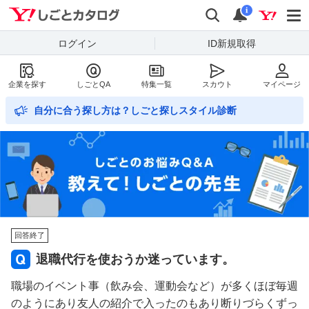
Yahoo!しごとカタログ
検索
通知数
i
ログイン
ID新規取得
企業を探す
しごとQA
特集一覧
スカウト
マイページ
自分に合う探し方は？しごと探しスタイル診断
回答終了
退職代行を使おうか迷っています。
職場のイベント事（飲み会、運動会など）が多くほぼ毎週
のようにあり友人の紹介で入ったのもあり断りづらくずっ