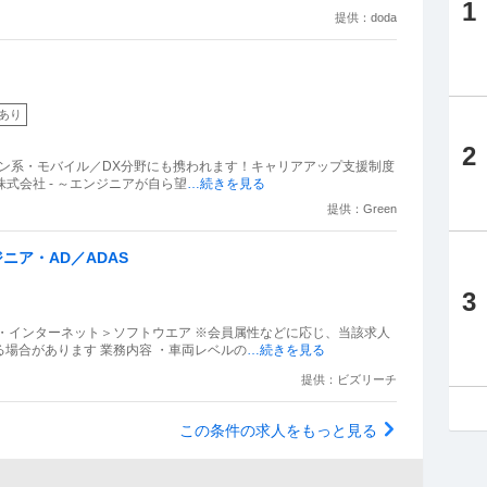
1
提供：doda
あり
2
プン系・モバイル／DX分野にも携われます！キャリアアップ支援制度
m株式会社 - ～エンジニアが自ら望
…続きを見る
提供：Green
ニア・AD／ADAS
3
IT・インターネット＞ソフトウエア ※会員属性などに応じ、当該求人
場合があります 業務内容 ・車両レベルの
…続きを見る
提供：ビズリーチ
この条件の求人をもっと見る