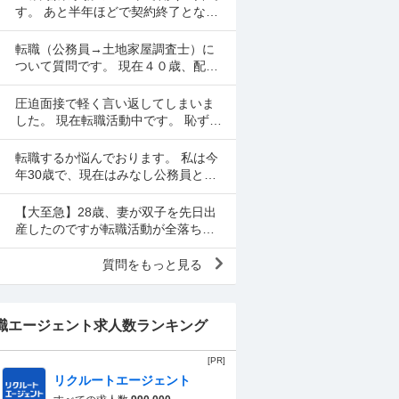
ので、一応、復帰さ...
す。 あと半年ほどで契約終了となる
ので転職活動中てす。 契約終了まで
働くか迷いましたが、転職するなら
転職（公務員→土地家屋調査士）に
早いほうが良いだろ...
ついて質問です。 現在４０歳、配偶
者、長男（８歳）、長女（２）の４
人暮らしです。 地方公務員として勤
圧迫面接で軽く言い返してしまいま
めているなか、昨年度...
した。 現在転職活動中です。 恥ずか
しながら、先述の通り面接で言い返
してしまい、今後どのように対応す
転職するか悩んでおります。 私は今
べきかご教示いただきた...
年30歳で、現在はみなし公務員とし
て働いています。年収は約600万円で
土日祝休みです。 このまま現在の職
【大至急】28歳、妻が双子を先日出
場で40代～50...
産したのですが転職活動が全落ちし
ています。現在のブラック企業から
抜け出すアドバイスをください。 28
質問をもっと見る
歳男性です。現在、転...
職エージェント求人数ランキング
[PR]
リクルートエージェント