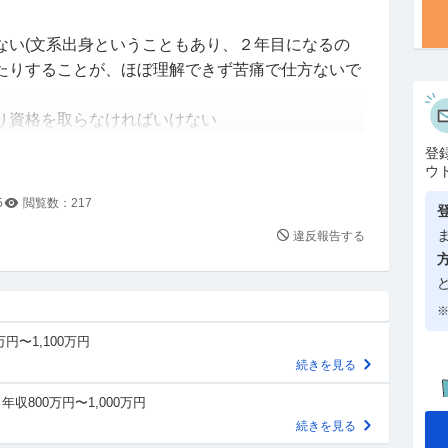
ない(文系出身ということもあり、２年目になるの
たりすることが、ほぼ理解できず苦痛で仕方ないで
り資格を取らなければいけない
られる環境である
登
チクチク嫌味を言ってくる50歳のベテラン社員が
ウ
0歳なのでちょっとした悩みも気軽に言える環境では
5
閲覧数：
217
かりで自分だけ疎外感を感じます)
違反報告する
はありますが、①②③はこの会社にいる限り感じる
切るには若い方が良いと思い、第二新卒での転職を
※
万円〜1,100万円
すが、気になっている公務員の求人が「2年以上民
続きを見る
条件としていること、1年は流石に短期離職すぎる
までは頑張って勤めたいと考えています。(1年も2
年収800万円〜1,000万円
のは承知です)
続きを見る