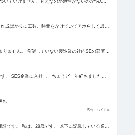
についていけません。甘えなのか適性がないのか悩んで
経験でIT企業に入社し、4月か...
業種】不動産＞不動産仲介 ※会員属性などに応じ、当該求人をビズ
があります 自社管理物件および、不動産管理会社か
…続きを見る
提供：ビズリーチ
ト作成ばかりに工数、時間をかけていてアホらしく思え
こだわり。レビューの時間取るなど 本...
割以上！」物流センター内の工程管理／年間休日120日／女
グメント）
たまりません。 希望していない製造業の社内SEの部署に
） 基本的に事務所での仕事が多...
IT・インターネット＞インターネットサービス ※会員属性などに応
内容が異なる場合があります ■ポジション概要
…続きを見る
提供：ビズリーチ
です。 SES企業に入社し、ちょうど一年経ちました。
来るだけ早く辞めて海外に数ヶ月行く予定です。
社3年で年収450万＆免許取得も会社負担」江戸川区で左
不問
梱包
広告：バイトル
崎町に拠点を構え、昭和50年の創業以来、左官工事・特殊左官工事
ています。 ・具体的には、 マンションや公共施設
…続きを見る
相談です。 私は、28歳です。 以下に記載している業務
提供：円陣
会社から内定をいただけました(実務未経験です)