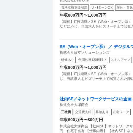
株式会社DearOne
資格取得支援制度
U・IターンOK
産休・育休
年収800万円〜1,000万円
【職種】IT技術職＞SE（Web・オープン系
などに応じ、当該求人をビズリーチ上で閲覧さ
SE（Web・オープン系） ／ デジタ
株式会社日立ソリューションズ
研修あり
年間休日120日以上
スキルアップ
年収800万円〜1,000万円
【職種】IT技術職＞SE（Web・オープン系
じ、当該求人をビズリーチ上で閲覧された際
社内SE／ネットワークサービスの企画
株式会社大塚商会
宅手当有
正社員
交通費支給
昇給あり
在宅ワーク
年収600万円〜800万円
株式会社大塚商会 【社内SE】ネットワーク
円・住宅手当有 【仕事内容】 【社内SE】