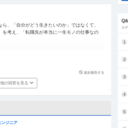
覚悟で決めたいので、自分がどう生きたいのか向き
慎重に職を探すためにも、退職後に転職活動をした
後転職活動)と考えております。
Q
なら、「自分がどう生きたいのか」ではなくて、
カテ
」を考え、「転職先が本当に一生モノの仕事なの
？
。
1
、転職者が多い仕事に就いたりすれば、転職を重ね
いる方)で仕事が合わないと感じて他業界他職種に未経
2
考えている方がいらっしゃいましたら、アドバイスや
違反報告する
なれる新卒採用とは違い、転職は能力次第で「アル
3
「正社員」に振り分けられます。
他の回答を見る
4
コメントはお控えください。
5
がいらっしゃいましたら、 →電車ではなく「転職」です。誤字失礼
エンジニア