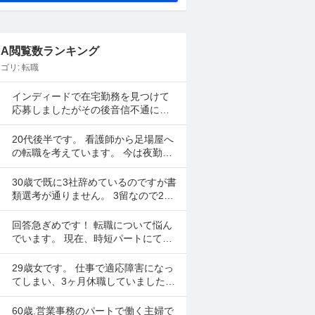
&A閲覧数ランキング
ゴリ:
転職
インディードで在宅勤務を見つけて
応募しましたがその後音信不通にな
りました。 リモート面談の日も決ま
ってました。 リクルーティングソリ
20代後半です。 看護師から足場屋へ
ューションという会...
の転職を考えています。 今は夜勤を
月に5、6回行い手取り28万程度です
が昇給が年1000円のため将来に不安
30歳で既に3社辞めているのですが書
があります。...
類選考が通りません。 3留なので25
歳から社会人スタートとなり2年2年1
年で辞めてしまいました。全部SES
回答急ぎめです！ 転職について悩ん
のITエンジ...
でいます。 現在、時短パートにて就
業しています。 時給は高くなく県の
最低賃金＋20円で、1日6時間で働い
29歳女です。 仕事で適応障害になっ
ています。 ...
てしまい、3ヶ月休職していました
が、休職期間が終わります。 転職活
動をしていましたが決まらなかった
60歳.営業事務のパートで働く主婦で