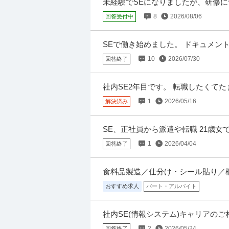
未経験でSEになりましたが、研修
年収500万円〜700万円
います。 社会人1年目の新卒です。 未
【職種】不動産＞不動産企画・不動産開発 【
8
2026/08/06
回答受付中
リーチ上で閲覧された際に内容が異なる場合
SEで働き始めました。 ドキュメン
てきました。フォーマットへの異常な
物流企画・物流管理 ／ 「未経験者9
10
2026/07/30
回答終了
アマゾンジャパン合同会社（ポテンシャルセ
性活躍中
新着
未経験OK
学歴不問
U・IターンOK
社内SE2年目です。 転職したくて
年収400万円〜600万円
配属されました。（国立文系卒ENFJ
1
2026/05/16
解決済み
【職種】管理＞物流企画・物流管理 【業種】
じ、当該求人をビズリーチ上で閲覧された際に
SE、正社員から派遣や転職 21歳女
今の会社に長く勤める気はなく、出
1
2026/04/04
回答終了
左官工事スタッフ（未経験者用）／「入
有限会社飯村左官工業
官工事スタッフ募集！
新着
正社員
未経験OK
交通費支給
学歴
食料品製造／仕分け・シール貼り／
日給1.2万円
おすすめ求人
パート・アルバイト
有限会社飯村左官工業は、東京都江戸川区篠
を中心に、外構工事や建築工事一式まで手がけ
社内SE(情報システム)キャリアのご
内容で社内SEポジションとして事業
2
2026/05/24
回答終了