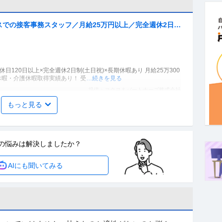
での接客事務スタッフ／月給25万円以上／完全週休2日制
未経験OK／事務／受付系求人
日120日以上×完全週休2日制(土日祝)×長期休暇あり 月給25万300
休暇・介護休暇取得実績あり！ 受
…続きを見る
提供：コクヨ＆パートナーズ株式会社
もっと見る
総務／未経験からもチャレンジ可／年休125日／土日祝休／
の悩みは
解決しましたか？
ーカー＞その他 ※会員属性などに応じ、当該求人をビズリーチ上で
■業務内容 総務部にて、経理・総務業務を通じて
…続きを見る
AIにも聞いてみる
提供：ビズリーチ
理_退去立会スタッフ」未経験歓迎／直行直帰可／10時始業
り