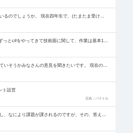
クラブ会員権営業
いるのでしょうか。 現在四年生で、(たまたま受けた)
した。新卒の社員さん7割が文系だ...
ホテル ※会員属性などに応じ、当該求人をビズリーチ上で閲覧され
要】 当社は、首都圏7箇所にてリゾート施設を運
…続きを見る
提供：ビズリーチ
 ずっとc#をやってきて技術面に関して、作業は基本1人
しており福岡に住みたく、転職活動しております。
（CRA／CRC職）
K
ていそうかみなさんの意見を聞きたいです。 現在の会
ですが、給与を現在より上を狙えるので...
業種】メディカル＞医薬品メーカー ※会員属性などに応じ、当該求
る場合があります ★組織名称：R＆D事業部 臨
…続きを見る
ント設営
提供：ビズリーチ
広告：バイトル
障／トップドライバーは年収950万円!未経験でも年収65
いし、なにより課題が課されるのですが、その、答えに
不問
もないと試行錯誤するのが嫌で、この先やって行ける
万円可能！？トップドライバーの平均年収950万円!!未経験者の平均年