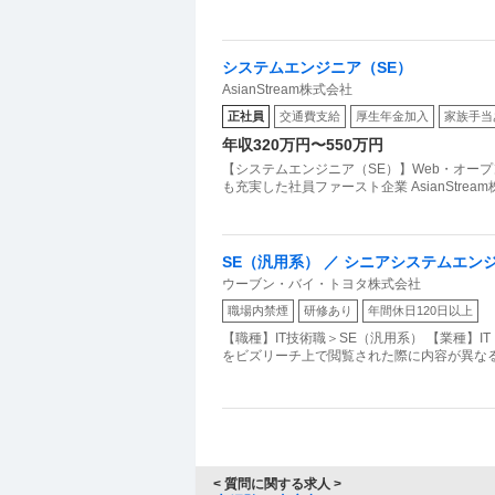
システムエンジニア（SE）
AsianStream株式会社
正社員
交通費支給
厚生年金加入
家族手当
年収320万円〜550万円
【システムエンジニア（SE）】Web・オー
も充実した社員ファースト企業 AsianStrea
SE（汎用系） ／ シニアシステムエンジ
ウーブン・バイ・トヨタ株式会社
職場内禁煙
研修あり
年間休日120日以上
【職種】IT技術職＞SE（汎用系） 【業種】
をビズリーチ上で閲覧された際に内容が異なる
< 質問に関する求人 >