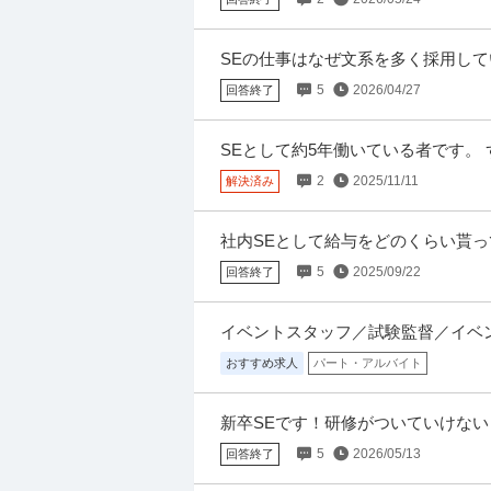
個人営業 ／ 「未経験歓迎」リゾート
株式会社ジャパン・トータル・クラブ
SEの仕事はなぜ文系を多く採用して
正社員
未経験OK
U・IターンOK
上場企業
ユーザー系のit企業から内定を貰いま
5
2026/04/27
回答終了
【職種】営業＞個人営業 【業種】サービス＞
た際に内容が異なる場合があります 【会社概
SEとして約5年働いている者です。
称で対応できます 現在東京で勤務
2
2025/11/11
解決済み
臨床開発 ／ 「未経験募集」臨床開発職
株式会社ワールドインテック
正社員
未経験OK
ミドル活躍中
ブランクO
社内SEとして給与をどのくらい貰っ
社は休暇が取りやすく残業も少ないの
年収400万円〜700万円
5
2025/09/22
回答終了
【職種】研究・臨床開発・治験＞臨床開発 【
人をビズリーチ上で閲覧された際に内容が異な
イベントスタッフ／試験監督／イベ
おすすめ求人
パート・アルバイト
タクシードライバー（運転手）／給与保
日本交通株式会社(千住営業所)
0万円!業界一稼げる環境!!／東京都
新卒SEです！研修がついていけな
新着
正社員
未経験OK
交通費支給
学歴
たどり着くまであーでもないこーで
5
2026/05/13
回答終了
月給42万円
気がしません！
【仕事内容】 新卒の未経験者でも年収1000