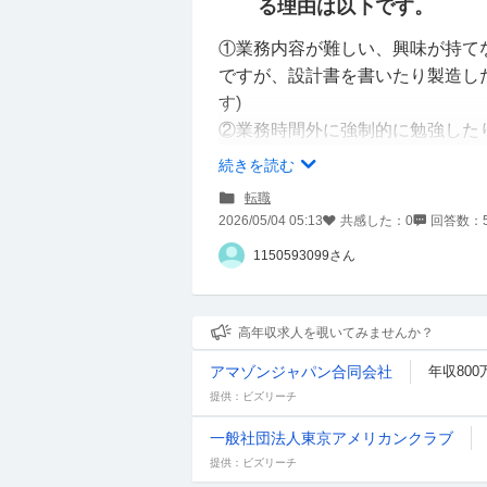
る理由は以下です。
①業務内容が難しい、興味が持て
ですが、設計書を書いたり製造し
す)
②業務時間外に強制的に勉強した
③常にスキルアップ、成長を求め
続きを読む
④今の部署の人間関係が合わない(
転職
いるのと、一番近い歳の方でも4
2026/05/04 05:13
共感した：
0
回答数：
なく、協力会社の方もベテランば
1150593099さん
④は異動すれば変えられる可能性
苦痛だと思うので、未経験に踏み
考えました。
高年収求人を覗いてみませんか？
アマゾンジャパン合同会社
年収800
本当は今すぐにでも辞めたいので
提供：ビズリーチ
間での勤務経験がある者」を必須
こととなどの理由から、来年の3月
一般社団法人東京アメリカンクラブ
年も大して変わらず、短期離職な
提供：ビズリーチ