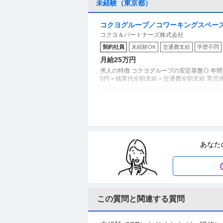
未経験（東京都）
コクヨグループ／コワーキングスペース
コクヨ＆パートナーズ株式会社
／年休120日以上／残業ほぼ0時間／
契約社員
未経験OK
交通費支給
学歴不問
月給25万円
求人の特徴 コクヨグループの安定基盤◎ 年間休
0円＋残業代全額支給＋交通費全額支給 育児
経理（財務会計） ／ 「池袋」経理・
三和タジマ株式会社
残業月20H程度／上場G
未経験OK
ミドル活躍中
産休・育休実績あり
あなた
【職種】管理＞経理（財務会計） 【業種】メ
閲覧された際に内容が異なる場合があります 
不動産企画・不動産開発 ／ 「施設管
この質問と関連する質問
株式会社TFC
／年休120日以上／18期連続黒字
新着
正社員
未経験OK
学歴不問
昇給あ