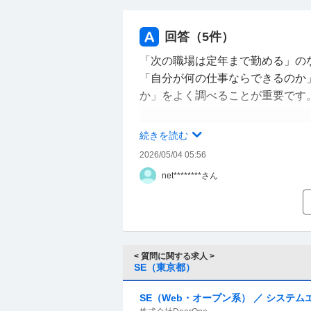
また、次の職場は定年まで勤める
合う時間を作り、焦って決めずに
回答（
5
件）
い(つまり、２年勤めて退職→その
「次の職場は定年まで勤める」の
「自分が何の仕事ならできるのか
私のこの考えは現実的でしょうか
か」をよく調べることが重要です
第二新卒枠で転職された方、
また向いてない仕事に転職したり
続きを読む
現SE(もしくはIT業界で働いて
ることになるでしょう。
験転職された方、
2026/05/04 05:56
今私と同じように25卒で電車を
net********さん
なお、未経験者が誰でも正社員に
ご意見をいただきたいです。
バイト」「派遣社員、契約社員」
よろしくお願いいたします。
※申し訳ございませんが、辛辣な
< 質問に関する求人 >
補足
SE（東京都）
今私と同じように25卒で電車を考えている方
いたしました。
SE（Web・オープン系） ／ システム