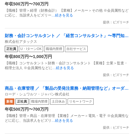
年収500万円〜700万円
3.情報公開・学校関係者評価について(卒業要件等)
【職種】管理＞経理（財務会計） 【業種】メーカー＞その他 ※会員属性など
に応じ、当該求人をビズリー
…続きを見る
https://www.o-hara.ac.jp/about/hyoka
提供：ビズリーチ
リンク先から監査法人への就職実績があるか確認されてく
財務・会計コンサルタント ／ 「経営コンサルタント」〜専門知識
ださい
株式会社アタックス
を活用した創造性あふれる仕事を〜
例え4年制でも全く実績がないことがあるのがわかるかと
正社員
U・IターンOK
職場内禁煙
自社サービス
思います
年収800万円〜1,000万円
【職種】コンサルタント＞財務・会計コンサルタント 【業種】士業＞監査・
税理士法人 ※会員属性などに
…続きを見る
大原学園の合格実績には集中資格取得コースという特殊な
提供：ビズリーチ
コースの生徒が含まれています
商品・在庫管理 ／ 「製品の受発注業務・納期管理など」オーダー
このコースは専門課程ではあるのですが、限られた校舎に
ローデ・シュワルツ・ジャパン株式会社
プロセッシング スペシャリスト
しか設置されていない1年更新の学科で、専門学校や大学
新着
正社員
職場内禁煙
土日休み
リモートワーク
を既に卒業した生徒を対象にしています
年収500万円〜700万円
【職種】管理＞商品・在庫管理 【業種】メーカー＞電気・電子 ※会員属性な
どに応じ、当該求人をビズリ
…続きを見る
https://www.o-hara.ac.jp/syutyu/kaikeisi/
提供：ビズリーチ