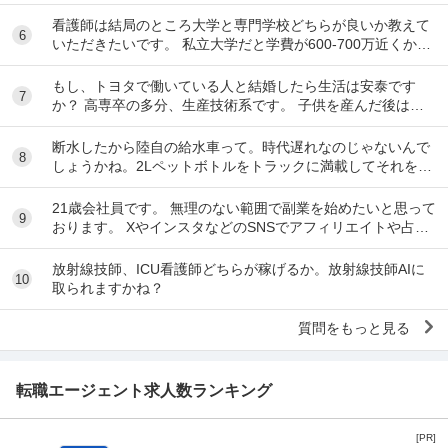
要なのでしょうか？ figmaはもうある...
看護師は結局のところ大学と専門学校どちらが良いか教えて
6
いただきたいです。 私立大学だと学費が600-700万近くかか
ることや大学に行っても保健師や助産師の...
もし、トヨタで働いている人と結婚したら生活は安泰です
7
か？ 高専卒の多分、生産技術系です。 子供を産んだ後は、
専業主婦かパートで働きたいです。 トヨタの人と...
断水したから陸自の給水車って。時代遅れなのじゃないんで
8
しょうかね。2Lペットボトルをトラックに満載してそれを一
本づつ配ったら炎熱の中で長い行列をしなくてい...
21歳会社員です。 無理のない範囲で副業を始めたいと思って
9
おります。 XやインスタなどのSNSでアフィリエイトや占い
副業などを耳にし、 自分なりに進めて...
放射線技師、ICU看護師どちらが稼げるか。放射線技師AIに
10
取られますかね？
質問をもっと見る
転職エージェント求人数ランキング
[PR]