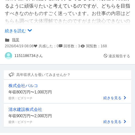
るように頑張りたいと考えているのですが、どちらを目指
すべきなのかものすごく迷っています。お仕事の内容はど
ちらも調べて大体理解できたのですがまだ決心できないの
で、収入面や休日など、それぞれの良さとデメリットを教
続きを読む
えて欲しいです。
職業
私は中学ろくに勉強せずにきてしまって、高校も商業高校
2026/04/19 08:06
共感した：
0
回答数：
3
閲覧数：
168
なのでそういった一般教養や文章を読む力、数学の知識な
1151186734さん
違反報告する
どが特に欠けているんです….なのでそういったのをもう
一度学び直して公務員を目指したいとも考えていて、公認
会計士は収入が高くて簿記の知識を一番活かせるのかなと
高年収求人を覗いてみませんか？
も思うのですが…独立などは特に今のところ興味は無いで
株式会社パルコ
す。
年収800万円〜1,000万円
続きを見る
提供：ビズリーチ
清水建設株式会社
年収900万円〜2,000万円
続きを見る
提供：ビズリーチ