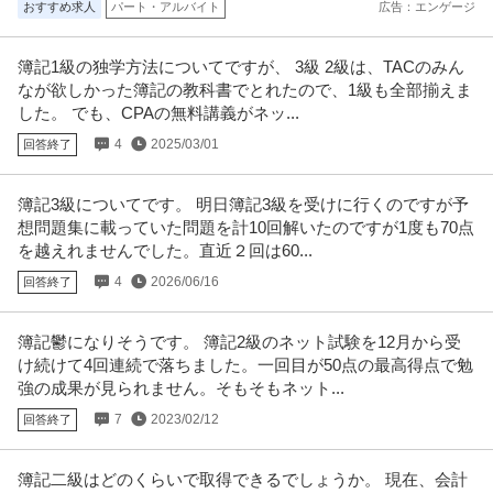
おすすめ求人
パート・アルバイト
広告：エンゲージ
簿記1級の独学方法についてですが、 3級 2級は、TACのみん
なが欲しかった簿記の教科書でとれたので、1級も全部揃えま
した。 でも、CPAの無料講義がネッ...
4
2025/03/01
回答終了
簿記3級についてです。 明日簿記3級を受けに行くのですが予
想問題集に載っていた問題を計10回解いたのですが1度も70点
を越えれませんでした。直近２回は60...
4
2026/06/16
回答終了
簿記鬱になりそうです。 簿記2級のネット試験を12月から受
け続けて4回連続で落ちました。一回目が50点の最高得点で勉
強の成果が見られません。そもそもネット...
7
2023/02/12
回答終了
簿記二級はどのくらいで取得できるでしょうか。 現在、会計