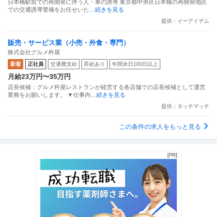
日本橋駅前での再開発に伴う人・車の誘導 東京都中央区日本橋の再開発地区
での交通誘導警備をお任せいた
…続きを見る
提供：イーアイデム
販売・サービス業（小売・外食・専門）
株式会社グルメ杵屋
新着
正社員
交通費支給
昇給あり
年間休日100日以上
月給23万円〜35万円
店長候補：グルメ杵屋レストランが経営する各店舗での店長候補として運営
業務をお願いします。 ▼仕事内
…続きを見る
提供：タッチマッチ
この条件の求人をもっと見る