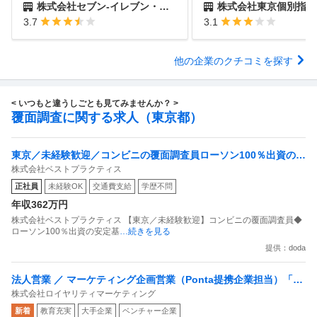
株式会社セブン-イレブン・ジャパン
株式会社東京個別指導
3.7
3.1
他の企業のクチコミを探す
< いつもと違うしごとも見てみませんか？ >
覆面調査に関する求人（東京都）
東京／未経験歓迎／コンビニの覆面調査員ローソン100％出資の安
株式会社ベストプラクティス
定基盤／月５日在宅／残業月10時間
正社員
未経験OK
交通費支給
学歴不問
年収362万円
株式会社ベストプラクティス 【東京／未経験歓迎】コンビニの覆面調査員◆
ローソン100％出資の安定基
…続きを見る
提供：doda
法人営業 ／ マーケティング企画営業（Ponta提携企業担当）「国
株式会社ロイヤリティマーケティング
内最大級の共通ポイントサービスを展開／無駄のない消費社会を
新着
教育充実
大手企業
ベンチャー企業
目指すデータマーケティングカンパニー」