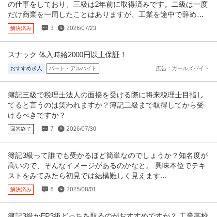
の仕事をしており、三級は2年前に取得済みです。二級は一度
だけ商業を一周したことはありますが、工業を途中で辞めて
しまった過去があります。
3
2026/07/23
解決済み
スナック 体入時給2000円以上保証！
おすすめ求人
パート・アルバイト
広告：ガールズバイト
簿記三級で税理士法人の面接を受ける際に将来税理士目指し
てると言うのは笑われますか？簿記二級まで取得してから受
けるべきですか？
7
2026/07/30
回答終了
簿記3級って誰でも受かるほど簡単なのでしょうか？知名度が
高いので、そんなイメージがあるのかなと。 興味本位でテキ
ストをみてみたら初見では結構難しく見えます...
6
2025/08/01
解決済み
簿記3級かFP3級どっちを取るのがおすすめですか？ 工業高校