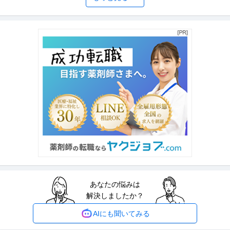
デロイト トーマツ税理士法人
プライアンス・人事領域における国際税務アドバイザリー業務
今から公務員試験対策をして国税専門官になるのもいいよ
リモートワーク
職場内禁煙
うに思います
年収800万円〜1,500万円
高3現役合格を目指しましょう
【職種】コンサルタント＞組織・人事コンサルタント 【業種】コンサルティ
ング＞コンサルティング ※会
…続きを見る
提供：ビズリーチ
経理（財務会計） ／ 「グループ全体経理」オーナー直下／国内外
日本投資株式会社
のグループ会社の経理・財務・税務を一手に担うポジション
土日休み
リモートワーク
職場内禁煙
年収800万円〜1,200万円
【職種】管理＞経理（財務会計） 【業種】金融＞その他 ※会員属性などに応
じ、当該求人をビズリーチ上
…続きを見る
提供：ビズリーチ
法人営業 ／ 「リーダー（パートナーセールス）／東京都」「ジョ
あなたの悩みは
株式会社ジョブカン会計
ブカン」シリーズ累計導入実績30万社以上／フレックスタイム制
解決しましたか？
新着
未経験OK
マネージャー採用
駅チカ
／駅近／完全週休2日制／年間休日124日
年収500万円〜700万円
AIにも聞いてみる
【職種】営業＞法人営業 【業種】IT・インターネット＞インターネットサー