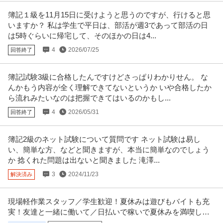
簿記１級を11月15日に受けようと思うのですが、行けると思
いますか？ 私は学生で平日は、部活が週3であって部活の日
は5時ぐらいに帰宅して、そのほかの日は4...
4
2026/07/25
回答終了
簿記試験3級に合格したんですけどさっぱりわかりせん。 な
んかもう内容が全く理解できてないというか いや合格したか
ら流れみたいなのは把握できてはいるのかもし...
4
2026/05/31
回答終了
簿記2級のネット試験について質問です ネット試験は易し
い、簡単な方、などと聞きますが、本当に簡単なのでしょう
か 捻くれた問題は出ないと聞きました 滝澤...
3
2024/11/23
解決済み
現場軽作業スタッフ／学生歓迎！夏休みは遊びもバイトも充
実！友達と一緒に働いて／日払いで稼いで夏休みを満喫しよ
う！