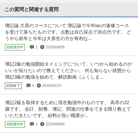
ビス ※会員属性などに応じ
…続きを見る
提供：ビズリーチ
この質問と関連する質問
税務・税理士
簿記論 大原のコースについて 簿記論で今年tacの速修コース
森総合税理士法人
を受けて落ちたものです。点数は自己採点で30点代です。 ど
正社員
交通費支給
雇用保険完備
年間休日120日以上
うやら前年と今年は大原生の方が有利な...
年収700万円〜900万円
2
2026/08/06
回答受付中
■業務内容： ・相続税申告に関する各種財産の評価 土地の評価、非上場株式
の評価、有価証券の評価など
…続きを見る
提供：ヒュープロ
簿記2級の勉強開始タイミングについて、いつから始めるのが
いいか知りたいので教えてください。 何も知らない状態から
東京／税務マネージャー世界5位の会計事務所ネットワーク／国際
簿記3級の勉強を始めて、解説動画（ふくしま...
ＢＤＯ税理士法人
税務
4
2026/05/23
回答終了
正社員
交通費支給
昇給あり
在宅ワーク
年収750万円〜1,000万円
簿記2級を取得するために現在勉強中のものです。 高卒の22
ＢＤＯ税理士法人 【東京】税務マネージャー◆世界5位の会計事務所ネット
歳です。 会計、財務、簿記、関連の仕事をできる限り教えて
ワーク/国際税務 【仕事内容
…続きを見る
いただきたいです。 給料が良い職業が...
提供：doda
3
2026/08/06
回答受付中
代々木／税務スタッフ経験者歓迎／専門性を高められる環境／転
小谷野税理士法人
勤なし／ブライト500認定・WLB