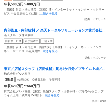
年収500万円〜600万円
【職種】営業＞法人営業 【業種】IT・インターネット＞インターネットサー
ビス ※会員属性などに応じ
…続きを見る
提供：ビズリーチ
内部監査・内部統制 ／ 楽天トータルソリューションズ株式会社
楽天グループ株式会社
戦略事業コンプライアンス支援部 業務統制支援課：ショップコン
自社サービス
若手活躍中
上場企業
プライアンス推進担当（SBCSD）
【職種】管理＞内部監査・内部統制 【業種】IT・インターネット＞インター
ネットサービス ※会員属性
…続きを見る
提供：ビズリーチ
東京／店舗スタッフ（店長候補）賞与4か月分／プライム上場／残
株式会社グルメ杵屋
業月15H以下／新店オープン多数
正社員
未経験OK
交通費支給
学歴不問
年収420万円〜560万円
株式会社グルメ杵屋 【東京】店舗スタッフ（店長候補）◇賞与4か月分／プ
ライム上場／残業月15H以下
…続きを見る
提供：doda