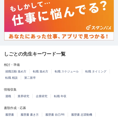
しごとの先生キーワード一覧
検討・準備
就職活動 進め方
転職 進め方
転職 スケジュール
転職 タイミング
転職 相談
第二新卒
情報収集
適職
業界研究
企業研究
転職 年収
書類作成・応募
履歴書
履歴書 書き方
履歴書 自己PR
履歴書 志望動機