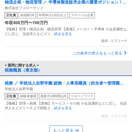
物流企画・物流管理 ／ 半導体製造販売企業の重要ポジション！
| 6位 | 立命館大学 | 55人 |
株式会社フェローテック
成長拡大中のグローバル企業で購買担当を募集！
| 7位 | 東京大学 | 54人 |
正社員
未経験OK
年間休日120日以上
グローバル企業
| 8位 | 京都大学 | 49人 |
年収400万円〜700万円
| 9位 | 神戸大学 | 44人 |
【職種】管理＞物流企画・物流管理 【業種】メーカー＞半導体 ※会員属性な
| 10位 | 一橋大学 | 41人 |
どに応じ、当該求人をビズリ
…続きを見る
提供：ビズリーチ
公認会計士試験は相対評価ですので現環境ではCPAの早
この条件の求人をもっと見る
稲田校か日吉校に通うのが最適解となるでしょう
< 質問に関する求人 >
税務職員（東京都）
「勉強の得意な有名大学の生徒」を中心として「合格まで
平均3.2年」必要になる試験だという難易度をまずよく考
税務 ／ 学校法人佐野学園 総務・人事系職員（担当者〜管理職候
えてみてください
学校法人佐野学園
補／学校法人経験者優遇）
正社員
経験者優遇
残業月20時間以内
リモートワーク
ここまで読んでみて「長い」と感じたのであれば公認会計
【職種】管理＞税務 【業種】サービス＞その他 ※会員属性などに応じ、当該
士はちょっと難しいかも知れません
求人をビズリーチ上で閲覧さ
…続きを見る
提供：ビズリーチ
商業高校3年でもう4月なら今から推薦などで大学を目指
組織・人事コンサルタント ／ 国際間異動者支援にかかる税務コン
すのは難しいでしょうか？
もっと見る