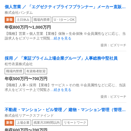
また、大原学園の実績には専門学校を卒業して1年以内の
個人営業 ／ 「エグゼクティブライフプランナー」メーカー直販ご
生徒が含まれています。つまり仮に合格できたとして受験
株式会社パンダム
出身歓迎／1社専属を卒業しさらに稼ぐ／20社以上の提案レンジ／
期間は3〜5年が目安です
新着
土日休み
職場内禁煙
U・IターンOK
固定給oインセン選択可
年収800万円〜1,000万円
公認会計士試験は専門学校や資格予備校が宣伝するように
【職種】営業＞個人営業 【業種】保険＞生命保険 ※会員属性などに応じ、当
該求人をビズリーチ上で閲覧
…続きを見る
高卒から「1.5年」や「2年」で合格できる資格ではないの
提供：ビズリーチ
です
採用 ／ 「東証プライム上場企業グループ」人事総務中堅社員
金融庁が合格者に対して行ったアンケート調査によると、
松竹衣裳株式会社
・短答式合格まで：平均2.3年
職場内禁煙
有資格者歓迎
・論文式合格まで：平均0.9年
年収500万円〜700万円
合計：約3.2年
【職種】人事＞採用 【業種】サービス＞その他 ※会員属性などに応じ、当該
求人をビズリーチ上で閲覧さ
…続きを見る
という結果が出ています。合格者の約9割は大学生です
提供：ビズリーチ
この調査はやや古く、現在は当時より難化傾向にあるとも
言われています
不動産・マンション・ビル管理 ／ 建物・マンション管理（管理職
https://www.fsa.go.jp/singi/kaikeisi/siryou/20100219/01.pdf
株式会社リアークスファインド
候補）
新着
上場企業
残業月20時間以内
リモートワーク
また、各資格予備校とも校舎ごとに合格実績が異なること
年収600万円〜700万円