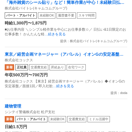
「海外雑貨のシール貼り」など！簡単作業が中心！未経験日払い
株式会社バイトレ(キャムコムグループ)
OK！簡単
パート・アルバイト
未経験OK
履歴書不要
スキマ時間
時給1,300円〜1,875円
■お仕事内容 ＼シンプル軽作業を中心にお仕事多数☆／ 日払い&1日限定のお
仕事多数！ かんたんな軽
…続きを見る
提供：株式会社バイトレ(キャムコムグループ)
東京／経営企画マネージャー（アパレル）イオンGの安定基盤／
株式会社コックス
面接1回／即入社歓迎
新着
正社員
交通費支給
昇給あり
在宅ワーク
年収500万円〜700万円
株式会社コックス 【東京】経営企画マネージャー（アパレル）◆イオンGの
安定基盤／面接1回／即入社歓
…続きを見る
提供：doda
建物管理
シンテイ警備株式会社 松戸支社
新着
パート・アルバイト
未経験OK
交通費支給
ミドル活躍中
日給1.5万円