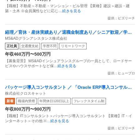
に注意してください
【職種】不動産＞不動産・マンション・ビル管理 【業種】建設＞建設・建
築・土木 ※会員属性などに応じ
…続きを見る
提供：ビズリーチ
CPAなら早稲田、日吉
大原なら名古屋、難波、水道橋
経理／育休・産休実績あり／退職金制度あり／シニア歓迎／学歴
の校舎に合格者は集中しています
MS&ADグランアシスタンス株式会社
不問／経験者優遇／資格受験者歓迎／リモートワーク可能／完全
正社員
交通費支給
学歴不問
リモートワーク
週休2日制／年間休日120日以上／服装自由／残業少なめ／研修充
これらの校舎は対面で授業が実施されています
年収460万円〜500万円
実／落ち着いている雰囲気／エージェントおすすめ求人／急募求
合格期待可能性の高い生徒には学校も力を入れています
【募集背景】 MS&ADインシュアランスグループの一員として、ロードサー
人
ビスやハウスサポートなど保
…続きを見る
地方の校舎で通信だけだと合格は難しく、別の戦略が必要
提供：ヒュープロ
になると思います
パッケージ導入コンサルタント ／ 「Oracle ERP導入コンサル」P
公認会計士試験合格者数ランキング（2025年度）
株式会社クロスキャット
M・PL候補募集最上流から導入まで一貫して担当フレックス・リ
| 順位 | 大学名 | 合格者数 |
新着
職場内禁煙
年間休日120日以上
フレックスタイム制
モート可／年休122日
| 1位 | 慶應義塾大学 | 177人 |
年収800万円〜900万円
| 2位 | 早稲田大学 | 149人 |
【職種】ITコンサルタント＞パッケージ導入コンサルタント 【業種】IT・イ
| 3位 | 明治大学 | 81人 |
ンターネット＞その他 ※
…続きを見る
提供：ビズリーチ
| 4位 | 中央大学 | 64人 |
| 4位 | 同志社大学 | 64人 |