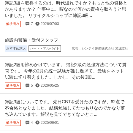
簿記3級を取得するのは、時代遅れですか？もっと他の資格と
新着
正社員
交通費支給
学歴不問
昇給あり
かありますか？ 仕事中に、暇なので何かの資格を取ろうと思
年収405万円〜600万円
いました。 リサイクルショップに簿記3級...
小谷野税理士法人 【代々木】税務スタッフ◆経験者歓迎/専門性を高められる
7
2026/07/03
解決済み
環境/転勤なし/ブライト5
…続きを見る
提供：doda
施設内警備・受付スタッフ
税務・税理士／フルフレックス制度あり
おすすめ求人
パート・アルバイト
広告：シンテイ警備株式会社 茨城支社
森総合税理士法人
正社員
交通費支給
ミドル活躍中
年間休日110日以上
簿記2級を諦めかけています。 簿記2級の勉強方法について質
年収700万円〜1,100万円
問です。 今年の2月の統一試験が難し過ぎて、受験をネット
売上高数億円～数百億円の企業、オーナー企業、医療法人へ向けて、帳簿な
試験に切り替えました。しかし、その後3回...
どのレビュー業務、会計・税務を
…続きを見る
提供：ヒュープロ
5
2026/05/25
解決済み
「税務スタッフ」国際業務も学べるフレックス制＆リモート可
簿記3級についてです。 先日CBTを受けたのですが、62点で
BDO税理士法人
不合格となりました。結構勉強してたつもりなのでかなり落
新着
正社員
在宅ワーク
特別休暇
完全週休2日制
ち込んでいます。解説を見てできてないとこ...
月給24万円
4
2025/06/01
解決済み
BDO税理士法人 【税務スタッフ】国際業務も学べる！フレックス制＆リモー
ト可 ※応募に当たっては、
…続きを見る