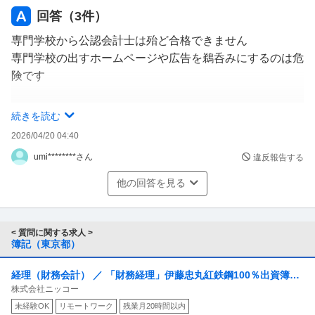
回答（
3
件）
専門学校から公認会計士は殆ど合格できません
専門学校の出すホームページや広告を鵜呑みにするのは危
険です
大原学園には非常にわかりにくくなっていますが、次のよ
続きを読む
うな情報公開ページがあります
2026/04/20 04:40
（ホームページの最下部に小さな字でリンク先が貼られて
umi********さん
違反報告する
います）
他の回答を見る
大原学園グループ
1.職業実践専門課程の基本情報(就職や資格合格実績等)
https://www.o-hara.ac.jp/about/jissen/
< 質問に関する求人 >
簿記（東京都）
2.修学支援新制度に関連する情報提供資料 (学科やシラバ
経理（財務会計） ／ 「財務経理」伊藤忠丸紅鉄鋼100％出資簿記
ス)
株式会社ニッコー
資格を活かして日常経理から「連結決算・税務」までじっくり育
https://www.o-hara.ac.jp/about/joho/
未経験OK
リモートワーク
残業月20時間以内
つ／チーム体制／残業10h