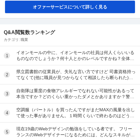
オファーサービスについて詳しく見る
Q&A閲覧数ランキング
カテゴリ:
職業
イオンモールの中に、イオンモールの社員は何人くらいいる
1
ものなのでしょうか？何十人とかのレベルですかね？全体の
2、3%くらいですかね？ 地震があった時は、屋...
県立図書館の従業員が、失礼な言い方ですけど 司書資格持っ
2
てなくて(他に職員が見つからなくて相談したら断られた)、
手際が結構良くない(貸し出しミス、返却...
自衛隊は重度の食物アレルギーでなれない可能性があるって
3
本当ですか？どのくらい重かったダメとかありますか？警
察、海保、消防など他の公安職も同じですか？
空調服（バートル）を買ったんですがまだMAXの風量を出し
4
て使った事がありません。１時間くらいで終わるのはどうで
もいいんですが、あの風量と音を感じると壊れて...
現在19歳のWebデザインの勉強をしている者です。 フリー
5
ランスのWebデザイナーになるためには、どんなスキルが必