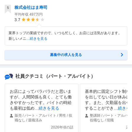
株式会社はま寿司
5
平均年収
497万円
3.7
業界トップの業績ですので、いつも忙しく、お店には活気があります。
新しいメニ
…続きを見る
募集中の求人を見る
社員クチコミ
（パート・アルバイト）
お店によってバラバラだと思いま
基本的に固定シフト制な
すが、人間関係も良く、とても働
を出してない日が休みに
きやすかったです。バイトの時給
す。また、欠勤届を出せ
も最初は低め
…
続きを見る
することができ
…
続きを
販売 / パート・アルバイト / 男性 / 役
塾講師 / パート・アルバイト 
職なし / 退職済み
役職なし / 現職
2026年頃の話
20