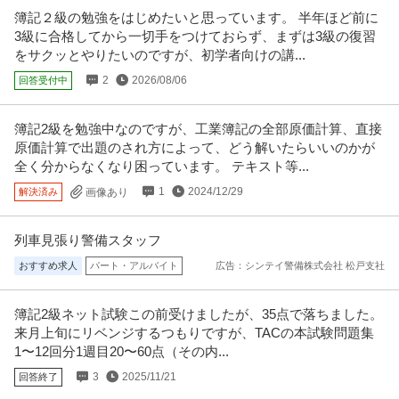
提供：マイナビ転職
簿記２級の勉強をはじめたいと思っています。 半年ほど前に
3級に合格してから一切手をつけておらず、まずは3級の復習
この条件の求人をもっと見る
をサクッとやりたいのですが、初学者向けの講...
2
2026/08/06
回答受付中
簿記2級を勉強中なのですが、工業簿記の全部原価計算、直接
原価計算で出題のされ方によって、どう解いたらいいのかが
全く分からなくなり困っています。 テキスト等...
1
2024/12/29
解決済み
画像あり
列車見張り警備スタッフ
おすすめ求人
パート・アルバイト
広告：シンテイ警備株式会社 松戸支社
簿記2級ネット試験この前受けましたが、35点で落ちました。
来月上旬にリベンジするつもりですが、TACの本試験問題集
1〜12回分1週目20〜60点（その内...
3
2025/11/21
回答終了