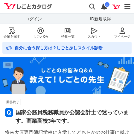
Yahoo!しごとカタログ
検索
通知数
i
ログイン
ID新規取得
企業を探す
しごとQA
特集一覧
スカウト
マイページ
自分に合う探し方は？しごと探しスタイル診断
回答終了
国家公務員税務職員か公認会計士で迷っていま
す。商業高校3年です。
将来大原専門簿記学校に入学してどちらかのお仕事に就け