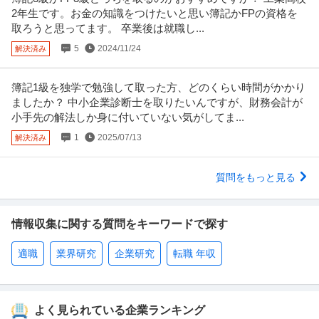
2年生です。お金の知識をつけたいと思い簿記かFPの資格を
取ろうと思ってます。 卒業後は就職し...
5
2024/11/24
解決済み
簿記1級を独学で勉強して取った方、どのくらい時間がかかり
ましたか？ 中小企業診断士を取りたいんですが、財務会計が
小手先の解法しか身に付いていない気がしてま...
1
2025/07/13
解決済み
質問をもっと見る
情報収集に関する質問をキーワードで探す
適職
業界研究
企業研究
転職 年収
よく見られている企業ランキング