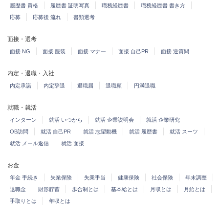
履歴書 資格
履歴書 証明写真
職務経歴書
職務経歴書 書き方
応募
応募後 流れ
書類選考
面接・選考
面接 NG
面接 服装
面接 マナー
面接 自己PR
面接 逆質問
内定・退職・入社
内定承諾
内定辞退
退職届
退職願
円満退職
就職・就活
インターン
就活 いつから
就活 企業説明会
就活 企業研究
OB訪問
就活 自己PR
就活 志望動機
就活 履歴書
就活 スーツ
就活 メール返信
就活 面接
お金
年金 手続き
失業保険
失業手当
健康保険
社会保険
年末調整
退職金
財形貯蓄
歩合制とは
基本給とは
月収とは
月給とは
手取りとは
年収とは