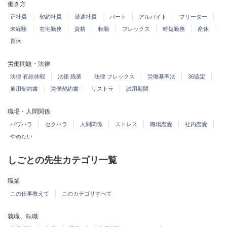
働き方
正社員
契約社員
派遣社員
パート
アルバイト
フリーター
未経験
在宅勤務
資格
転勤
フレックス
時短勤務
産休
育休
労働問題・法律
法律 有給休暇
法律 残業
法律 フレックス
労働基準法
36協定
雇用契約書
労働契約書
リストラ
試用期間
職場・人間関係
パワハラ
セクハラ
人間関係
ストレス
職場恋愛
社内恋愛
やめたい
しごとの先生カテゴリ一覧
職業
この仕事教えて
このカテゴリすべて
就職、転職