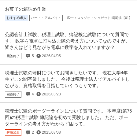
お菓子の箱詰め作業
おすすめ求人
パート・アルバイト
広告：スタジオ・シュゼット 鳴尾浜【01】
公認会計士試験、税理士試験、簿記検定試験について質問で
す。 数字を電卓に打ち込む際の考え方についてなのですが、
皆さんはどう見ながら電卓に数字を入れていますか？
5
2026/04/05
回答終了
税理士試験の簿財についてお聞きしたいです。 現在大学4年
生でこの間卒業しました。 今後は税理士法人でアルバイトし
ながら、資格取得を目指していくつもりです。
4
2026/03/23
回答終了
税理士試験のボーダーラインについて質問です。 本年度(第75
回)の税理士試験 簿記論を初めて受験しました。 ただ、ボー
ダーラインの考え方がわからず困って...
2
2025/08/08
解決済み