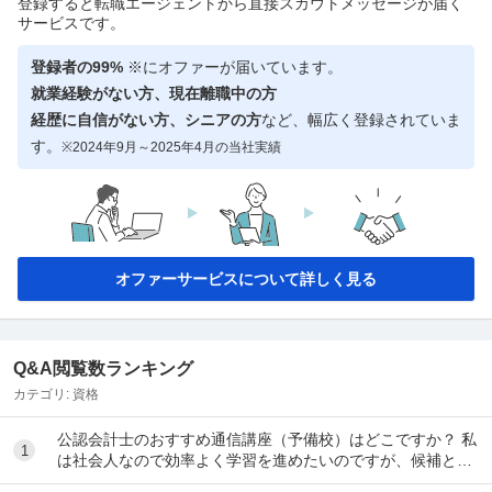
登録すると転職エージェントから直接スカウトメッセージが届く
サービスです。
登録者の99%
※にオファーが届いています。
就業経験がない方、現在離職中の方
経歴に自信がない方、シニアの方
など、幅広く登録されていま
す。
※2024年9月～2025年4月の当社実績
オファーサービスについて詳しく見る
Q&A閲覧数ランキング
カテゴリ:
資格
公認会計士のおすすめ通信講座（予備校）はどこですか？ 私
1
は社会人なので効率よく学習を進めたいのですが、候補とし
てはクレアール、LEC、CPA会計学院、大原...