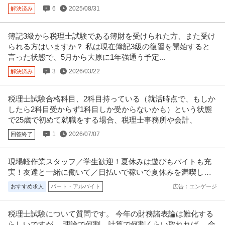
【職種】人事＞労務・給与 【業種】コンサルティング＞コンサルティング ※
るつもりです。
6
2025/08/31
解決済み
会員属性などに応じ、当該求
…続きを見る
提供：ビズリーチ
簿記3級から税理士試験である簿財を受けられた方、また受け
この条件の求人をもっと見る
られる方はいますか？ 私は現在簿記3級の復習を開始すると
言った状態で、5月から大原に1年強通う予定...
3
2026/03/22
解決済み
税理士試験合格科目、2科目持っている（就活時点で、もしか
したら2科目受からず1科目しか受からないかも）という状態
で25歳で初めて就職をする場合、税理士事務所や会計、
1
2026/07/07
回答終了
現場軽作業スタッフ／学生歓迎！夏休みは遊びもバイトも充
実！友達と一緒に働いて／日払いで稼いで夏休みを満喫しよ
う！
おすすめ求人
パート・アルバイト
広告：エンゲージ
税理士試験について質問です。 今年の財務諸表論は難化する
らしいですが、 理論で何割、計算で何割くらい取れれば、 合