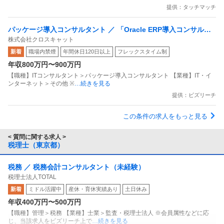
提供：タッチマッチ
パッケージ導入コンサルタント ／ 「Oracle ERP導入コンサル」P
株式会社クロスキャット
M・PL候補募集最上流から導入まで一貫して担当フレックス・リ
新着
職場内禁煙
年間休日120日以上
フレックスタイム制
モート可／年休122日
年収800万円〜900万円
【職種】ITコンサルタント＞パッケージ導入コンサルタント 【業種】IT・イ
ンターネット＞その他 ※
…続きを見る
提供：ビズリーチ
この条件の求人をもっと見る
< 質問に関する求人 >
税理士（東京都）
税務 ／ 税務会計コンサルタント（未経験）
税理士法人TOTAL
新着
ミドル活躍中
産休・育休実績あり
土日休み
年収400万円〜500万円
【職種】管理＞税務 【業種】士業＞監査・税理士法人 ※会員属性などに応
じ、当該求人をビズリーチ上で
…続きを見る