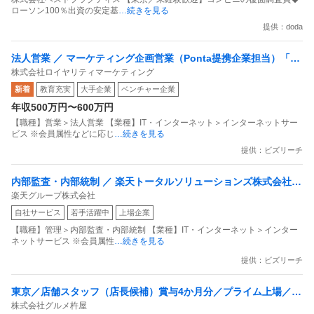
ローソン100％出資の安定基
…続きを見る
提供：doda
法人営業 ／ マーケティング企画営業（Ponta提携企業担当）「国
株式会社ロイヤリティマーケティング
内最大級の共通ポイントサービスを展開／無駄のない消費社会を
新着
教育充実
大手企業
ベンチャー企業
目指すデータマーケティングカンパニー」
年収500万円〜600万円
【職種】営業＞法人営業 【業種】IT・インターネット＞インターネットサー
ビス ※会員属性などに応じ
…続きを見る
提供：ビズリーチ
内部監査・内部統制 ／ 楽天トータルソリューションズ株式会社
楽天グループ株式会社
戦略事業コンプライアンス支援部 業務統制支援課：ショップコン
自社サービス
若手活躍中
上場企業
プライアンス推進担当（SBCSD）
【職種】管理＞内部監査・内部統制 【業種】IT・インターネット＞インター
ネットサービス ※会員属性
…続きを見る
提供：ビズリーチ
東京／店舗スタッフ（店長候補）賞与4か月分／プライム上場／残
株式会社グルメ杵屋
業月15H以下／新店オープン多数