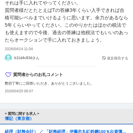
徹底的に調べ、1人で一つ一つを「これは○○だから、△△
それは手に入れてやってください。
になる」と解説を行うことで、内容を理解するように努め
質問者様だとたとえばTの答練3年くらい入手できれば合
ています。
格可能レベルまでいけるように思います。余力があるなら
5年くらいやってください。このやりかたはほかの税法で
今後も週末は過去問題集の残りを解いていきますが、この
も使えますので今後、過去の答練は他税法でもいいのあっ
ままだと４月中に新たに触れる問題が枯渇してしまいま
たらオークションで手に入れておきましょう。
す。
2026/04/14 11:04
もちろん数字の転記間違いや電卓打ち間違いなどの凡ミス
b11d4c83dさん
違反報告する
を防ぐ努力は重ねていきます。
試験本番の８月に向けた勉強方法についてアドバイスをい
質問者からのお礼コメント
ただければと思います。
懇切丁寧にご回答いただき、ありがとうございました。
※可能な限り予備校を用いない方法をお願いします。
2026/04/20 06:07
< 質問に関する求人 >
簿記（東京都）
経理（財務会計） ／ 「財務経理」伊藤忠丸紅鉄鋼100％出資簿記