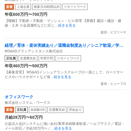
候補）
新着
上場企業
残業月20時間以内
リモートワーク
年収600万円〜700万円
【職種】不動産＞不動産・マンション・ビル管理 【業種】建設＞建設・建
築・土木 ※会員属性などに応じ
…続きを見る
提供：ビズリーチ
経理／育休・産休実績あり／退職金制度あり／シニア歓迎／学歴
MS&ADグランアシスタンス株式会社
不問／経験者優遇／資格受験者歓迎／リモートワーク可能／完全
正社員
交通費支給
学歴不問
リモートワーク
週休2日制／年間休日120日以上／服装自由／残業少なめ／研修充
年収460万円〜500万円
実／落ち着いている雰囲気／エージェントおすすめ求人／急募求
【募集背景】 MS&ADインシュアランスグループの一員として、ロードサー
人
ビスやハウスサポートなど保
…続きを見る
提供：ヒュープロ
オフィスワーク
株式会社システム・ワークス
新着
正社員
未経験OK
交通費支給
昇給あり
月給28万円〜60万円
公益法人会計システムに強い会社/業界未経験者歓迎／ヘルプデスク／電話・
メール対応／月給28万円〜／
…続きを見る