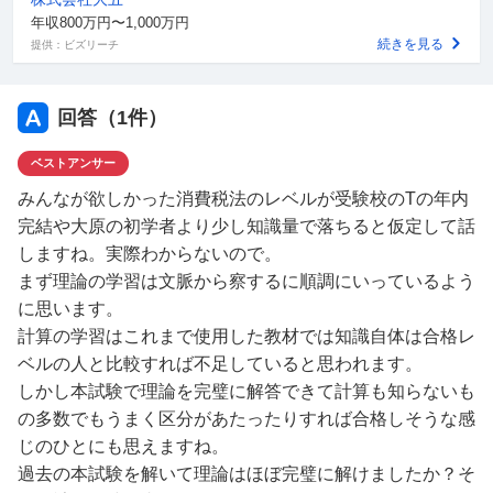
①みんなが欲しかった! 税理士 消費税法の教科書&問題集
年収800万円〜1,000万円
(1)～(4)
続きを見る
提供：ビズリーチ
②消費税法 個別計算問題集 税理士受験シリーズ
③消費税法 総合計算問題集 基礎編 税理士受験シリーズ
④消費税法 総合計算問題集 応用編 税理士受験シリーズ
回答（
1
件）
⑤消費税法 過去問題集 税理士受験シリーズ
ベストアンサー
⑥税理士試験 消費税法 理論マスター
⑦税理士試験 消費税法 理論ドクター
みんなが欲しかった消費税法のレベルが受験校のTの年内
完結や大原の初学者より少し知識量で落ちると仮定して話
○これまでの経過
しますね。実際わからないので。
３月
まず理論の学習は文脈から察するに順調にいっているよう
第1周：①の４冊終了。付属問題の正答率が9割のため次
に思います。
のステップへ。
計算の学習はこれまで使用した教材では知識自体は合格レ
第２週：個別問題集を解きながら、間違えたものには付箋
ベルの人と比較すれば不足していると思われます。
（１周目の正答率70％）
しかし本試験で理論を完璧に解答できて計算も知らないも
第３週：総合基礎編を平日１題、休日２題解きながら、個
の多数でもうまく区分があたったりすれば合格しそうな感
別問題集の間違えた問題を復習
じのひとにも思えますね。
第４週：総合基礎編が2週目で全て満点を採れ、疑問点も
過去の本試験を解いて理論はほぼ完璧に解けましたか？そ