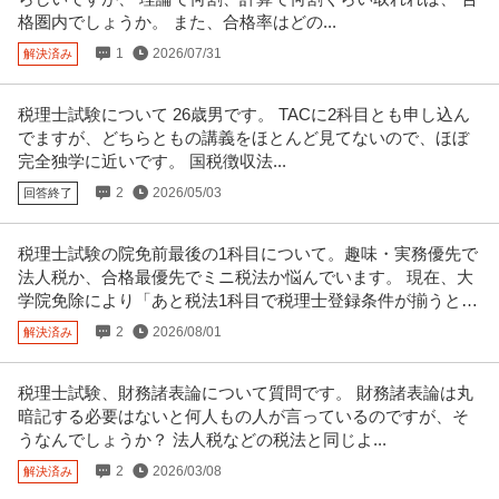
格圏内でしょうか。 また、合格率はどの...
1
2026/07/31
解決済み
税理士試験について 26歳男です。 TACに2科目とも申し込ん
でますが、どちらともの講義をほとんど見てないので、ほぼ
完全独学に近いです。 国税徴収法...
2
2026/05/03
回答終了
税理士試験の院免前最後の1科目について。趣味・実務優先で
法人税か、合格最優先でミニ税法か悩んでいます。 現在、大
学院免除により「あと税法1科目で税理士登録条件が揃うとい
う状況です」
2
2026/08/01
解決済み
税理士試験、財務諸表論について質問です。 財務諸表論は丸
暗記する必要はないと何人もの人が言っているのですが、そ
うなんでしょうか？ 法人税などの税法と同じよ...
2
2026/03/08
解決済み