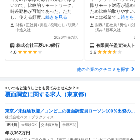
いので、比較的リモートワーク、
降リモート対応が認めら
時差勤務が可能であった。ただ
ため比較的取りやすいと
し、使える頻度
…
続きを見る
中には残業で
…
続きを見
財務 / 正社員 / 男性 / 役職なし / 現職 /
財務 / 正社員 / 男性 / 役職
中途入社
済み / 新卒入社
2026年頃の話
20
株式会社三菱UFJ銀行
有限責任監査法人トー
4.0
3.6
他の企業のクチコミを探す
< いつもと違うしごとも見てみませんか？ >
覆面調査に関する求人（東京都）
東京／未経験歓迎／コンビニの覆面調査員ローソン100％出資の安
株式会社ベストプラクティス
定基盤／月５日在宅／残業月10時間
正社員
未経験OK
交通費支給
学歴不問
年収362万円
株式会社ベストプラクティス 【東京／未経験歓迎】コンビニの覆面調査員◆