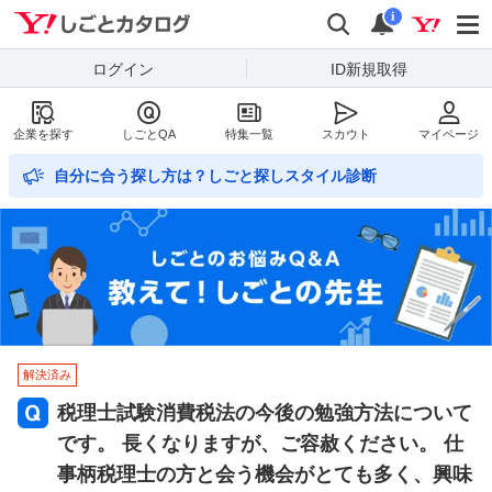
Yahoo!しごとカタログ
検索
通知数
i
ログイン
ID新規取得
企業を探す
しごとQA
特集一覧
スカウト
マイページ
自分に合う探し方は？しごと探しスタイル診断
解決済み
税理士試験消費税法の今後の勉強方法について
です。 長くなりますが、ご容赦ください。 仕
事柄税理士の方と会う機会がとても多く、興味