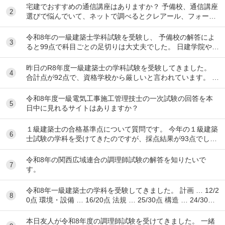
宅建でおすすめの通信講座はありますか？ 予備校、通信講座
2
選びで悩んでいて、ネットで調べるとクレアール、フォーサ
イト、スタディング、TACなど色々出てきて...
令和8年の一級建築士学科試験を受験し、 予備校の解答によ
3
ると99点で科目ごとの足切りは大丈夫でした。 日建学院やX
によると合格最低点予想が高くなると言われ...
昨日のR8年度一級建築士の学科試験を受験してきました。
4
合計点が92点で、資格学校から厳しいと言われています。 製
図の準備は始めるべきでしょうか？ ちな...
令和8年度一級電気工事施工管理技士の一次試験の回答を本
5
日中に見れるサイトはありますか？
１級建築士の合格基準点について質問です。 今年の１級建築
6
士試験の学科を受けてきたのですが、採点結果が93点でし
た。 各予備校の予想される合格基準点は N...
令和8年の関西広域連合の調理師試験の解答を知りたいで
7
す。
令和8年一級建築士の学科を受験してきました。 計画 … 12/2
8
0点 環境・設備 … 16/20点 法規 … 25/30点 構造 … 24/30点
...
本日友人が令和8年度の調理師試験を受けてきました。 一緒