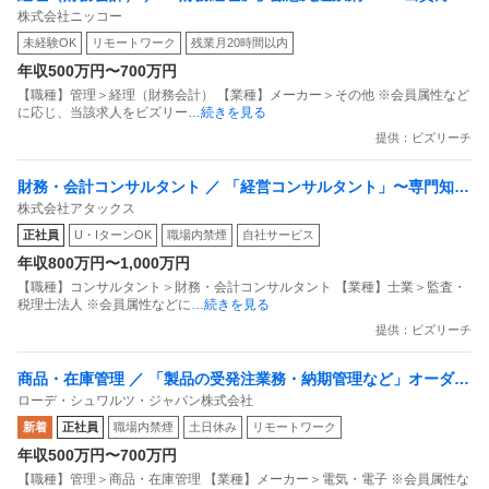
株式会社ニッコー
資格を活かして日常経理から「連結決算・税務」までじっくり育
未経験OK
リモートワーク
残業月20時間以内
つ／チーム体制／残業10h
年収500万円〜700万円
【職種】管理＞経理（財務会計） 【業種】メーカー＞その他 ※会員属性など
に応じ、当該求人をビズリー
…続きを見る
提供：ビズリーチ
財務・会計コンサルタント ／ 「経営コンサルタント」〜専門知識
株式会社アタックス
を活用した創造性あふれる仕事を〜
正社員
U・IターンOK
職場内禁煙
自社サービス
年収800万円〜1,000万円
【職種】コンサルタント＞財務・会計コンサルタント 【業種】士業＞監査・
税理士法人 ※会員属性などに
…続きを見る
提供：ビズリーチ
商品・在庫管理 ／ 「製品の受発注業務・納期管理など」オーダー
ローデ・シュワルツ・ジャパン株式会社
プロセッシング スペシャリスト
新着
正社員
職場内禁煙
土日休み
リモートワーク
年収500万円〜700万円
【職種】管理＞商品・在庫管理 【業種】メーカー＞電気・電子 ※会員属性な