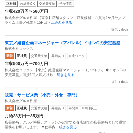
正社員
未経験OK
交通費支給
学歴不問
年収420万円〜560万円
株式会社グルメ杵屋 【東京】店舗スタッフ（店長候補）◇賞与4か月分／プ
ライム上場／残業月15H以下
…続きを見る
提供：doda
東京／経営企画マネージャー（アパレル）イオンGの安定基盤／
株式会社コックス
面接1回／即入社歓迎
新着
正社員
交通費支給
昇給あり
在宅ワーク
年収500万円〜700万円
株式会社コックス 【東京】経営企画マネージャー（アパレル）◆イオンGの
安定基盤／面接1回／即入社歓
…続きを見る
提供：doda
販売・サービス業（小売・外食・専門）
株式会社グルメ杵屋
新着
正社員
交通費支給
昇給あり
年間休日100日以上
月給23万円〜35万円
店長候補：グルメ杵屋レストランが経営する各店舗での店長候補として運営
業務をお願いします。 ▼仕事内
…続きを見る