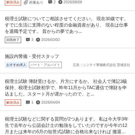
2
2026/08/06
解決済み
画像あり
法人営業 ／ 「準総合職アシスタント／損害保険」全国16000社の
保険サービスシステムHD株式会社
中小企業をサポート”お客様の立場で保険を考える”プロフェッシ
税理士試験についてご相談させてください。 現在30歳です。
U・IターンOK
職場内禁煙
年間休日120日以上
ョナル集団年間休日120日以上・完全週休二日
すでに生活に支障のない程度の金融資産があり、 現在は仕事
年収400万円〜600万円
を退職予定です。 昔からの夢であっ...
【職種】営業＞法人営業 【業種】保険＞生命保険 ※会員属性などに応じ、当
3
2026/03/02
回答終了
該求人をビズリーチ上で閲覧
…続きを見る
提供：ビズリーチ
施設内警備・受付スタッフ
総務 ／ 給与計算代行・コンサルティング マネジャー
おすすめ求人
パート・アルバイト
広告：シンテイ警備株式会社 茨城支社
デロイト トーマツ税理士法人
未経験OK
外資系企業
税理士試験 簿財受けるか、片方にするか。 社会人で簿記3級
【職種】管理＞総務 【業種】コンサルティング＞コンサルティング ※会員属
性などに応じ、当該求人をビ
…続きを見る
保持、税理士試験初学で、昨年11月からTAC通信で簿財を申
込ました。スタート月が遅かったので、と...
提供：ビズリーチ
1
2026/04/04
解決済み
労務・給与 ／ 社会保険労務士／労務コンサルタント
SAO税理士法人
税理士試験などに関する質問が2つあります。 私は今大学3年
新着
年間休日110日以上
リモートワーク
年間休日100日以上
生で去年から公認会計士の勉強をしていたのですが今年の12
年収800万円〜1,000万円
月または来年の5月の短答式試験に合格出来なければ 撤退す