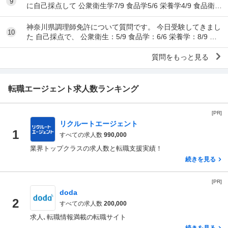
9
に自己採点して 公衆衛生学7/9 食品学5/6 栄養学4/9 食品衛生
学8/15 調理理論9/17 食文
神奈川県調理師免許について質問です。 今日受験してきまし
10
た 自己採点で、 公衆衛生：5/9 食品学：6/6 栄養学：8/9 食
品衛生：10/15 調理理...
質問をもっと見る
転職エージェント求人数ランキング
[PR]
リクルートエージェント
1
すべての求人数
990,000
業界トップクラスの求人数と転職支援実績！
続きを見る
[PR]
doda
2
すべての求人数
200,000
求人､転職情報満載の転職サイト
続きを見る