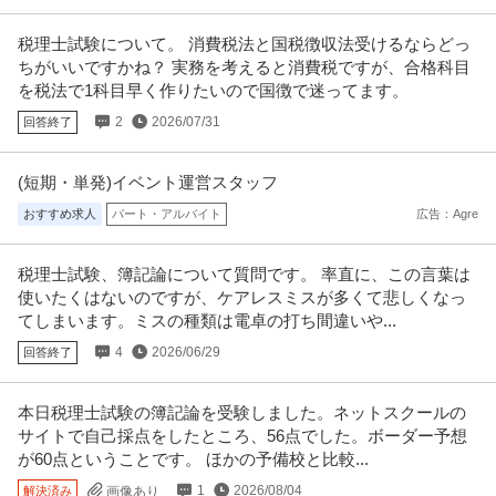
税理士試験について。 消費税法と国税徴収法受けるならどっ
ちがいいですかね？ 実務を考えると消費税ですが、合格科目
を税法で1科目早く作りたいので国徴で迷ってます。
2
2026/07/31
回答終了
(短期・単発)イベント運営スタッフ
おすすめ求人
パート・アルバイト
広告：Agre
税理士試験、簿記論について質問です。 率直に、この言葉は
使いたくはないのですが、ケアレスミスが多くて悲しくなっ
てしまいます。ミスの種類は電卓の打ち間違いや...
4
2026/06/29
回答終了
本日税理士試験の簿記論を受験しました。ネットスクールの
サイトで自己採点をしたところ、56点でした。ボーダー予想
が60点ということです。 ほかの予備校と比較...
1
2026/08/04
解決済み
画像あり