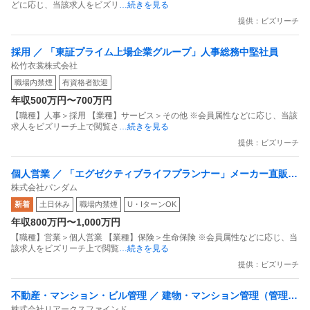
どに応じ、当該求人をビズリ
…続きを見る
提供：ビズリーチ
採用 ／ 「東証プライム上場企業グループ」人事総務中堅社員
松竹衣裳株式会社
職場内禁煙
有資格者歓迎
年収500万円〜700万円
【職種】人事＞採用 【業種】サービス＞その他 ※会員属性などに応じ、当該
求人をビズリーチ上で閲覧さ
…続きを見る
提供：ビズリーチ
個人営業 ／ 「エグゼクティブライフプランナー」メーカー直販ご
株式会社パンダム
出身歓迎／1社専属を卒業しさらに稼ぐ／20社以上の提案レンジ／
新着
土日休み
職場内禁煙
U・IターンOK
固定給oインセン選択可
年収800万円〜1,000万円
【職種】営業＞個人営業 【業種】保険＞生命保険 ※会員属性などに応じ、当
該求人をビズリーチ上で閲覧
…続きを見る
提供：ビズリーチ
不動産・マンション・ビル管理 ／ 建物・マンション管理（管理職
株式会社リアークスファインド