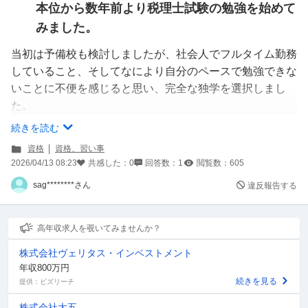
本位から数年前より税理士試験の勉強を始めて
みました。
当初は予備校も検討しましたが、社会人でフルタイム勤務
していること、そしてなにより自分のペースで勉強できな
いことに不便を感じると思い、完全な独学を選択しまし
た。
これまで簿記論と財務諸表論に合格しており、３科目目は
続きを読む
消費税法としています。
資格
資格、習い事
市販教材のみであり、勉強に使えるテキストがあまり多く
2026/04/13 08:23
共感した：
0
回答数：
1
閲覧数：
605
ないことを考え、いずれも３月から勉強を開始していま
sag********さん
違反報告する
す。
今のところ下記のように勉強を進めておりますところ、こ
高年収求人を覗いてみませんか？
のあとどのような勉強を行っていけば良いかに迷いが生じ
株式会社ヴェリタス・インベストメント
たため、お知恵をお借りしたく質問させていただきます。
年収800万円
続きを見る
提供：ビズリーチ
○使用教材
株式会社大五