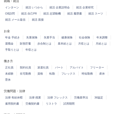
就職・就活
インターン
就活 いつから
就活 企業説明会
就活 企業研究
OB訪問
就活 自己PR
就活 志望動機
就活 履歴書
就活 スーツ
就活 メール返信
就活 面接
お金
年金 手続き
失業保険
失業手当
健康保険
社会保険
年末調整
退職金
財形貯蓄
歩合制とは
基本給とは
月収とは
月給とは
手取りとは
年収とは
働き方
正社員
契約社員
派遣社員
パート
アルバイト
フリーター
未経験
在宅勤務
資格
転勤
フレックス
時短勤務
産休
育休
労働問題・法律
法律 有給休暇
法律 残業
法律 フレックス
労働基準法
36協定
雇用契約書
労働契約書
リストラ
試用期間