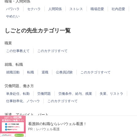
職場・人間関係
パワハラ
セクハラ
人間関係
ストレス
職場恋愛
社内恋愛
やめたい
しごとの先生カテゴリ一覧
職業
この仕事教えて
このカテゴリすべて
就職、転職
就職活動
転職
退職
公務員試験
このカテゴリすべて
労働問題、働き方
単身赴任、転勤
労働問題
労働条件、給与、残業
失業、リストラ
仕事効率化、ノウハウ
このカテゴリすべて
派遣、アルバイト、パート
アルバイト、フリーター
派遣
パート
このカテゴリすべて
看護師の転職ならレバウェル看護！
PR：
レバウェル看護
資格、習い事