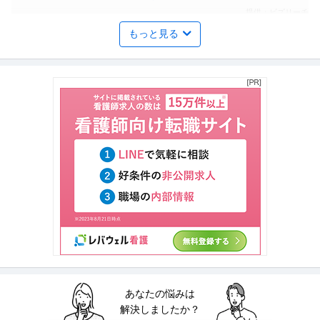
提供：ビズリーチ
もっと見る
経理（財務会計） ／ 「正社員」税務会計スタッフ・裁量大きく経
税理士法人鶴間・及川会計事務所
験・知識を活かして活躍！
未経験OK
職場内禁煙
第二新卒歓迎
年収400万円〜600万円
【職種】管理＞経理（財務会計） 【業種】士業＞監査・税理士法人 ※会員属
性などに応じ、当該求人をビ
…続きを見る
提供：ビズリーチ
採用 ／ 関税マネジャー
デロイト トーマツ税理士法人
英語を活かせる
語学を活かせる
【職種】人事＞採用 【業種】コンサルティング＞コンサルティング ※会員属
性などに応じ、当該求人をビ
…続きを見る
提供：ビズリーチ
税務 ／ 「税理士補助スタッフ（東京）」／試験勉強の応援体制充
あなたの悩みは
税理士法人和
実／土日祝休み／決算賞与
解決しましたか？
新着
正社員
在宅ワーク
スキルアップ
土日休み