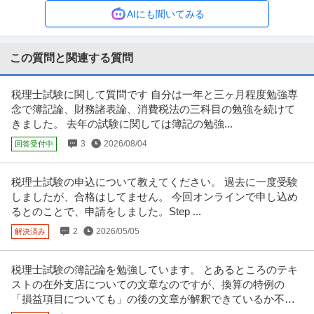
年収400万円〜700万円
AIにも聞いてみる
【職種】管理＞税務 【業種】士業＞監査・税理士法人 ※会員属性などに応
じ、当該求人をビズリーチ上で
…続きを見る
提供：ビズリーチ
この質問と関連する質問
個人営業 ／ 「リテール／相続関連顧客営業」
税理士試験に関して質問です 自分は一年と三ヶ月程度勉強専
三菱UFJ信託銀行株式会社
念で簿記論、財務諸表論、消費税法の三科目の勉強を続けて
上場企業
グローバル企業
産休・育休実績あり
きました。 去年の試験に関しては簿記の勉強...
年収800万円〜1,400万円
3
2026/08/04
回答受付中
【職種】営業＞個人営業 【業種】金融＞銀行・信託銀行 ※会員属性などに応
じ、当該求人をビズリーチ上
…続きを見る
提供：ビズリーチ
税理士試験の申込について教えてください。 過去に一度受験
しましたが、合格はしてません。 今回オンラインで申し込め
法人営業 ／ 承継コンサルティング業務 シニアアソシエイト／マ
るとのことで、申請をしました。Step ...
デロイト トーマツ税理士法人
ネジャー
2
2026/05/05
解決済み
リモートワーク
PCスキル不要
語学力不問
年収800万円〜1,500万円
税理士試験の簿記論を勉強しています。 とあるところのテキ
【職種】営業＞法人営業 【業種】コンサルティング＞コンサルティング ※会
ストの在外支店についての文章なのですが、換算の特例の
員属性などに応じ、当該求人
…続きを見る
「損益項目についても」の後の文章が解釈できているか不安
提供：ビズリーチ
で質問させて頂きます。