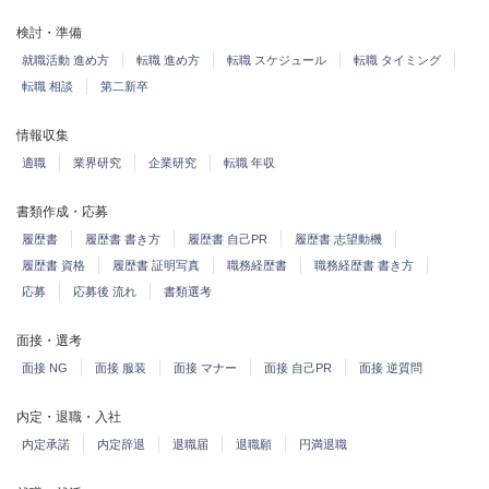
検討・準備
就職活動 進め方
転職 進め方
転職 スケジュール
転職 タイミング
転職 相談
第二新卒
情報収集
適職
業界研究
企業研究
転職 年収
書類作成・応募
履歴書
履歴書 書き方
履歴書 自己PR
履歴書 志望動機
履歴書 資格
履歴書 証明写真
職務経歴書
職務経歴書 書き方
応募
応募後 流れ
書類選考
面接・選考
面接 NG
面接 服装
面接 マナー
面接 自己PR
面接 逆質問
内定・退職・入社
内定承諾
内定辞退
退職届
退職願
円満退職