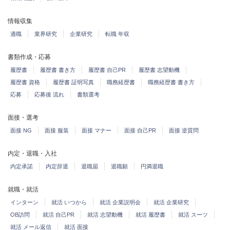
情報収集
適職
業界研究
企業研究
転職 年収
書類作成・応募
履歴書
履歴書 書き方
履歴書 自己PR
履歴書 志望動機
履歴書 資格
履歴書 証明写真
職務経歴書
職務経歴書 書き方
応募
応募後 流れ
書類選考
面接・選考
面接 NG
面接 服装
面接 マナー
面接 自己PR
面接 逆質問
内定・退職・入社
内定承諾
内定辞退
退職届
退職願
円満退職
就職・就活
インターン
就活 いつから
就活 企業説明会
就活 企業研究
OB訪問
就活 自己PR
就活 志望動機
就活 履歴書
就活 スーツ
就活 メール返信
就活 面接