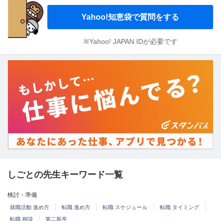
Yahoo!知恵袋で質問をする
※Yahoo! JAPAN IDが必要です
しごとの先生キーワード一覧
検討・準備
就職活動 進め方
転職 進め方
転職 スケジュール
転職 タイミング
転職 相談
第二新卒