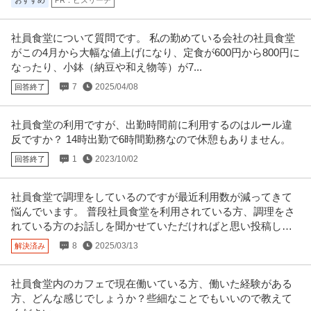
おすすめ
PR：ビズリーチ
株式会社トムス・エンタテインメント
正社員
年間休日120日以上
残業月20時間以内
年間休日100日以上
社員食堂について質問です。 私の勤めている会社の社員食堂
年収500万円〜700万円
がこの4月から大幅な値上げになり、定食が600円から800円に
【職種】テレビ・放送・映像・音響＞プロデューサー・ディレクター 【業
なったり、小鉢（納豆や和え物等）が7...
種】エンターテインメント＞映画
…続きを見る
提供：ビズリーチ
7
2025/04/08
回答終了
不動産・マンション・ビル管理 ／ 「経営幹部候補」現場マネジメ
社員食堂の利用ですが、出勤時間前に利用するのはルール違
株式会社Zelix
ント経験歓迎／直行直帰OK・会社づくりに挑戦
反ですか？ 14時出勤で6時間勤務なので休憩もありません。
新着
未経験OK
U・IターンOK
スキルアップ
1
2023/10/02
回答終了
年収400万円〜500万円
【職種】不動産＞不動産・マンション・ビル管理 【業種】サービス＞その他
※会員属性などに応じ、当該
…続きを見る
社員食堂で調理をしているのですが最近利用数が減ってきて
提供：ビズリーチ
悩んでいます。 普段社員食堂を利用されている方、調理をさ
れている方のお話しを聞かせていただければと思い投稿しま
この条件の求人をもっと見る
した。
8
2025/03/13
解決済み
社員食堂内のカフェで現在働いている方、働いた経験がある
方、どんな感じでしょうか？些細なことでもいいので教えて