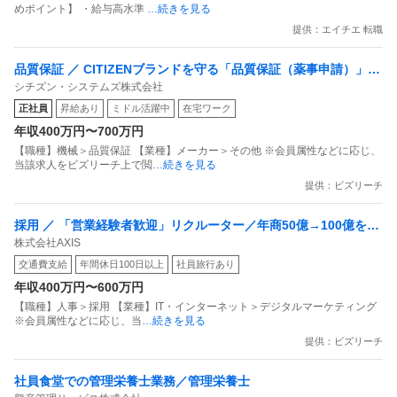
めポイント】 ・給与高水準
…続きを見る
提供：エイチエ 転職
品質保証 ／ CITIZENブランドを守る「品質保証（薬事申請）」年
シチズン・システムズ株式会社
休128日
正社員
昇給あり
ミドル活躍中
在宅ワーク
年収400万円〜700万円
【職種】機械＞品質保証 【業種】メーカー＞その他 ※会員属性などに応じ、
当該求人をビズリーチ上で閲
…続きを見る
提供：ビズリーチ
採用 ／ 「営業経験者歓迎」リクルーター／年商50億→100億を目
株式会社AXIS
指す急成長ベンチャーの事業・組織拡大を牽引するポジション
交通費支給
年間休日100日以上
社員旅行あり
年収400万円〜600万円
【職種】人事＞採用 【業種】IT・インターネット＞デジタルマーケティング
※会員属性などに応じ、当
…続きを見る
提供：ビズリーチ
社員食堂での管理栄養士業務／管理栄養士