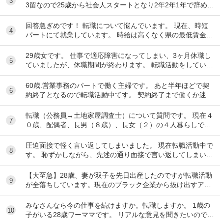
3
3留なので25歳から社会人スタートとなり2年2年1年で辞めて
しまいました。全部SESのITエンジ...
回答急ぎめです！ 転職について悩んでいます。 現在、時短
4
パートにて就業しています。 時給は高くなく県の最低賃金＋
20円で、1日6時間で働いています。 ...
29歳女です。 仕事で適応障害になってしまい、3ヶ月休職し
5
ていましたが、休職期間が終わります。 転職活動をしていま
したが決まらなかったので、一応、復帰さ...
60歳.営業事務のパートで働く主婦です。 あと半年ほどで契
6
約終了となるので転職活動中てす。 契約終了まで働くか迷い
ましたが、転職するなら早いほうが良いだろ...
転職（公務員→土地家屋調査士）について質問です。 現在４
7
０歳、配偶者、長男（８歳）、長女（２）の４人暮らしで
す。 地方公務員として勤めているなか、昨年度...
圧迫面接で軽く言い返してしまいました。 現在転職活動中で
8
す。 恥ずかしながら、先述の通り面接で言い返してしまい、
今後どのように対応すべきかご教示いただきた...
【大至急】28歳、妻が双子を先日出産したのですが転職活動
9
が全落ちしています。現在のブラック企業から抜け出すアド
バイスをください。 28歳男性です。現在、転...
みなさんなら今の仕事を続けますか。転職しますか。 1歳の
10
子がいる28歳ワーママです。 リアルな意見を聞きたいので現