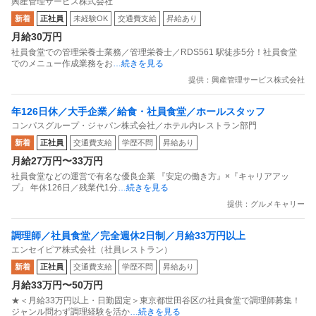
興産管理サービス株式会社
新着
正社員
未経験OK
交通費支給
昇給あり
月給30万円
社員食堂での管理栄養士業務／管理栄養士／RDS561 駅徒歩5分！社員食堂
でのメニュー作成業務をお
…続きを見る
提供：興産管理サービス株式会社
年126日休／大手企業／給食・社員食堂／ホールスタッフ
コンパスグループ・ジャパン株式会社／ホテル内レストラン部門
新着
正社員
交通費支給
学歴不問
昇給あり
月給27万円〜33万円
社員食堂などの運営で有名な優良企業 『安定の働き方』×『キャリアアッ
プ』 年休126日／残業代1分
…続きを見る
提供：グルメキャリー
調理師／社員食堂／完全週休2日制／月給33万円以上
エンセイピア株式会社（社員レストラン）
新着
正社員
交通費支給
学歴不問
昇給あり
月給33万円〜50万円
★＜月給33万円以上・日勤固定＞東京都世田谷区の社員食堂で調理師募集！
ジャンル問わず調理経験を活か
…続きを見る