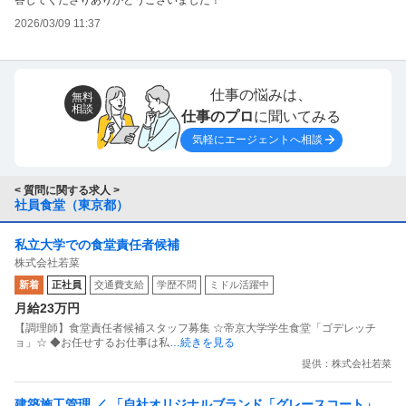
答してくださりありがとうございました！
2026/03/09 11:37
仕事の悩みは、
無料
相談
仕事のプロ
に聞いてみる
気軽にエージェントへ相談
< 質問に関する求人 >
社員食堂（東京都）
私立大学での食堂責任者候補
株式会社若菜
新着
正社員
交通費支給
学歴不問
ミドル活躍中
月給23万円
【調理師】食堂責任者候補スタッフ募集 ☆帝京大学学生食堂「ゴデレッチ
ョ」☆ ◆お任せするお仕事は私
…続きを見る
提供：株式会社若菜
建築施工管理 ／ 「自社オリジナルブランド「グレースコート」の