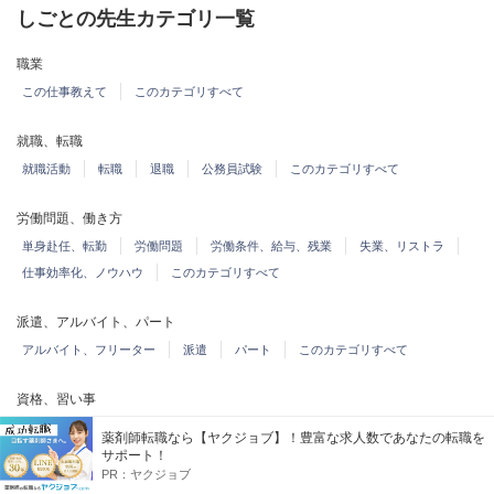
しごとの先生カテゴリ一覧
職業
この仕事教えて
このカテゴリすべて
就職、転職
就職活動
転職
退職
公務員試験
このカテゴリすべて
労働問題、働き方
単身赴任、転勤
労働問題
労働条件、給与、残業
失業、リストラ
仕事効率化、ノウハウ
このカテゴリすべて
派遣、アルバイト、パート
アルバイト、フリーター
派遣
パート
このカテゴリすべて
資格、習い事
資格
簿記
専門学校、職業訓練
習い事
このカテゴリすべて
薬剤師転職なら【ヤクジョブ】！豊富な求人数であなたの転職を
サポート！
PR：
ヤクジョブ
職場の悩み