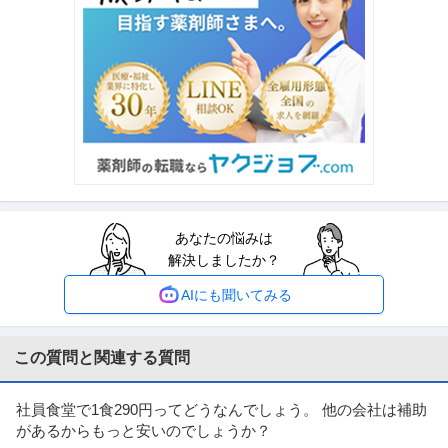
提供：ビズリーチ
法人営業 ／ 「コールセンター事業」BPOサービス 法人営業（東
株式会社U－NEXT HOLDINGS
京）
新着
正社員
自社サービス
研修あり
リモートワーク
年収500万円〜800万円
【職種】営業＞法人営業 【業種】IT・インターネット＞ソフトウエア ※会員
属性などに応じ、当該求人
…続きを見る
提供：ビズリーチ
あなたの悩みは
法人営業 ／ 「お酒の総合商社」営業スタッフ／ワイン・ウイスキ
解決しましたか？
株式会社リカマンホールディングス
ーをはじめとするさまざまな酒類の卸営業もしくはアシスタント
研修あり
自社サービス
産休・育休実績あり
業務全般を担当
AIにも聞いてみる
【職種】営業＞法人営業 【業種】メーカー＞食品・飲料 ※会員属性などに応
じ、当該求人をビズリーチ上
…続きを見る
提供：ビズリーチ
この質問と関連する質問
個人営業 ／ 「未経験歓迎」リゾートクラブ会員権営業
社員食堂で1食290円ってどうなんでしょう。 他の会社は補助
株式会社ジャパン・トータル・クラブ
があるからもっと安いのでしょうか？
正社員
未経験OK
U・IターンOK
上場企業