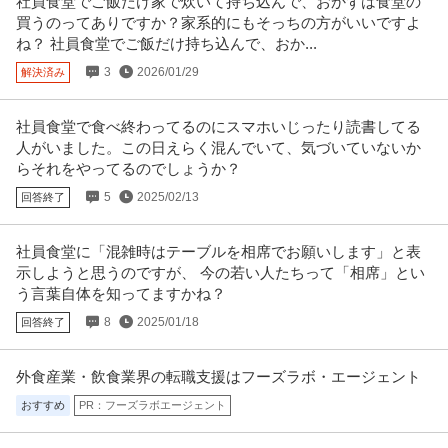
社員食堂でご飯だけ家で炊いて持ち込んで、おかずは食堂の
買うのってありですか？家系的にもそっちの方がいいですよ
ね？ 社員食堂でご飯だけ持ち込んで、おか...
3
2026/01/29
解決済み
社員食堂で食べ終わってるのにスマホいじったり読書してる
人がいました。この日えらく混んでいて、気づいていないか
らそれをやってるのでしょうか？
5
2025/02/13
回答終了
社員食堂に「混雑時はテーブルを相席でお願いします」と表
示しようと思うのですが、 今の若い人たちって「相席」とい
う言葉自体を知ってますかね？
8
2025/01/18
回答終了
外食産業・飲食業界の転職支援はフーズラボ・エージェント
おすすめ
PR：フーズラボエージェント