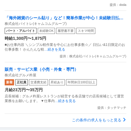
提供：doda
「海外雑貨のシール貼り」など！簡単作業が中心！未経験日払い
株式会社バイトレ(キャムコムグループ)
OK！簡単
パート・アルバイト
未経験OK
履歴書不要
スキマ時間
時給1,300円〜1,875円
■お仕事内容 ＼シンプル軽作業を中心にお仕事多数☆／ 日払い&1日限定のお
仕事多数！ かんたんな軽
…続きを見る
提供：株式会社バイトレ(キャムコムグループ)
販売・サービス業（小売・外食・専門）
株式会社グルメ杵屋
新着
正社員
交通費支給
昇給あり
年間休日100日以上
月給23万円〜35万円
店長候補：グルメ杵屋レストランが経営する各店舗での店長候補として運営
業務をお願いします。 ▼仕事内
…続きを見る
提供：タッチマッチ
この条件の求人をもっと見る