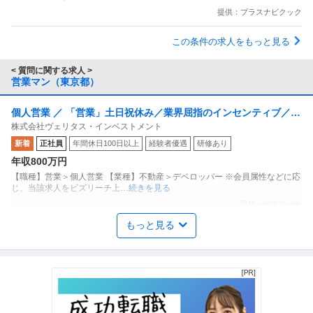
提供：プラスナビクック
この条件の求人をもっと見る
< 質問に関する求人 >
営業マン（東京都）
個人営業 ／ 「営業」土日祝休み／業界屈指のインセンティブ／残
株式会社ヴェリタス・インベストメント
業月10h
新着
正社員
年間休日100日以上
経験者優遇
研修あり
年収800万円
【職種】営業＞個人営業 【業種】不動産＞デベロッパー ※会員属性などに応
じ、当該求人をビズリーチ上
…続きを見る
提供：ビズリーチ
もっと見る
知財管理・行政書士 ／ 相続コンサルタント（遺言執行・遺産整理
株式会社埼玉りそな銀行
業務）
年間休日100日以上
上場企業
資格取得支援制度
年収600万円〜900万円
【職種】専門職＞知財管理・行政書士 【業種】金融＞銀行・信託銀行 ※会員
属性などに応じ、当該求人を
…続きを見る