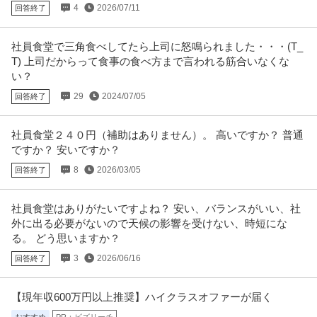
4
2026/07/11
回答終了
【職種】営業＞個人営業 【業種】サービス＞ホテル ※会員属性などに応じ、
当該求人をビズリーチ上で閲
…続きを見る
提供：ビズリーチ
社員食堂で三角食べしてたら上司に怒鳴られました・・・(T_
T) 上司だからって食事の食べ方まで言われる筋合いなくな
個人営業・FP ／ 生命保険・損害保険の保険募集人
い？
株式会社アイ・ティ・コンサルティング
29
2024/07/05
回答終了
U・IターンOK
職場内禁煙
【職種】金融＞個人営業・FP 【業種】保険＞生命保険 ※会員属性などに応
社員食堂２４０円（補助はありません）。 高いですか？ 普通
じ、当該求人をビズリーチ上
…続きを見る
ですか？ 安いですか？
提供：ビズリーチ
8
2026/03/05
回答終了
建築施工管理 ／ 「建築施工管理」一人前になるまで責任を持って
株式会社関組
教え続けます 年休126日
社員食堂はありがたいですよね？ 安い、バランスがいい、社
残業月20時間以内
直行直帰あり
AT限定OK
外に出る必要がないので天候の影響を受けない、時短にな
年収400万円〜800万円
る。 どう思いますか？
【職種】施工管理＞建築施工管理 【業種】建設＞建設・建築・土木 ※会員属
3
2026/06/16
回答終了
性などに応じ、当該求人をビ
…続きを見る
提供：ビズリーチ
【現年収600万円以上推奨】ハイクラスオファーが届く
プロデューサー・ディレクター ／ 「正社員」アニメ制作デスク