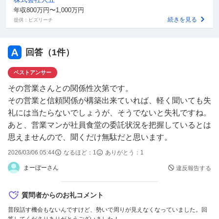
年収800万円〜1,000万円
続きを見る
提供：ビズリーチ
回答（
1
件）
ベストアンサー
その営業さんとの関係性次第です。
その営業と信頼関係が構築出来ていれば、軽く聞いても失
礼には当たらないでしょうが、そうでないと失礼ですね。
あと、営業マンが社員食堂の委託状況を把握しているとは
思えませんので、聞くだけ無駄だと思います。
2026/03/06 05:44
なるほど：
1
ありがとう：
1
まーぼーさん
違反報告する
質問者からのお礼コメント
普段話す機会もないんですけど、勢いで周りが見えなくなっていました。回