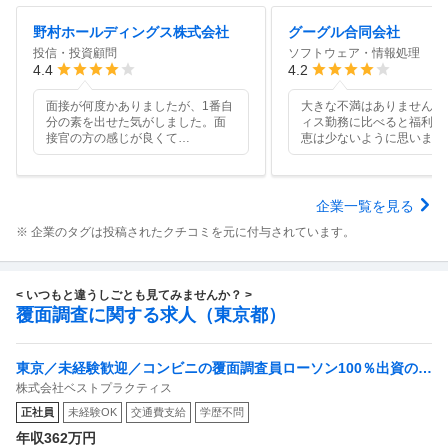
野村ホールディングス株式会社
グーグル合同会社
投信・投資顧問
ソフトウェア・情報処理
4.4
4.2
面接が何度かありましたが、1番自
大きな不満はありませんが
分の素を出せた気がしました。面
ィス勤務に比べると福利厚
接官の方の感じが良くて
…
恵は少ないように思います
企業一覧を見る
※ 企業のタグは投稿されたクチコミを元に付与されています。
< いつもと違うしごとも見てみませんか？ >
覆面調査に関する求人（東京都）
東京／未経験歓迎／コンビニの覆面調査員ローソン100％出資の安
株式会社ベストプラクティス
定基盤／月５日在宅／残業月10時間
正社員
未経験OK
交通費支給
学歴不問
年収362万円