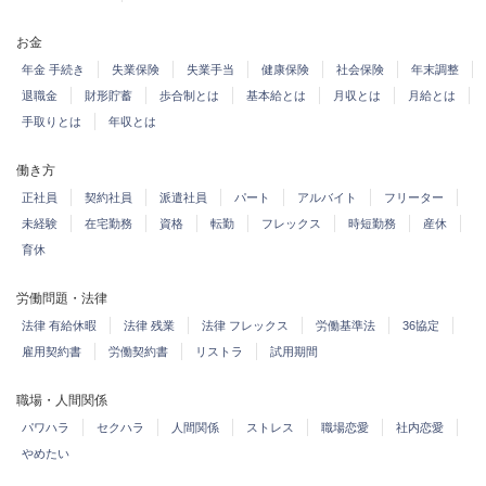
お金
年金 手続き
失業保険
失業手当
健康保険
社会保険
年末調整
退職金
財形貯蓄
歩合制とは
基本給とは
月収とは
月給とは
手取りとは
年収とは
働き方
正社員
契約社員
派遣社員
パート
アルバイト
フリーター
未経験
在宅勤務
資格
転勤
フレックス
時短勤務
産休
育休
労働問題・法律
法律 有給休暇
法律 残業
法律 フレックス
労働基準法
36協定
雇用契約書
労働契約書
リストラ
試用期間
職場・人間関係
パワハラ
セクハラ
人間関係
ストレス
職場恋愛
社内恋愛
やめたい