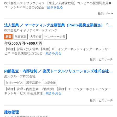
株式会社ベストプラクティス 【東京／未経験歓迎】コンビニの覆面調査員◆
ローソン100％出資の安定基
…続きを見る
提供：doda
法人営業 ／ マーケティング企画営業（Ponta提携企業担当）「国
株式会社ロイヤリティマーケティング
内最大級の共通ポイントサービスを展開／無駄のない消費社会を
新着
教育充実
大手企業
ベンチャー企業
目指すデータマーケティングカンパニー」
年収500万円〜600万円
【職種】営業＞法人営業 【業種】IT・インターネット＞インターネットサー
ビス ※会員属性などに応じ
…続きを見る
提供：ビズリーチ
内部監査・内部統制 ／ 楽天トータルソリューションズ株式会社
楽天グループ株式会社
戦略事業コンプライアンス支援部 業務統制支援課：ショップコン
自社サービス
若手活躍中
上場企業
プライアンス推進担当（SBCSD）
【職種】管理＞内部監査・内部統制 【業種】IT・インターネット＞インター
ネットサービス ※会員属性
…続きを見る
提供：ビズリーチ
建物管理