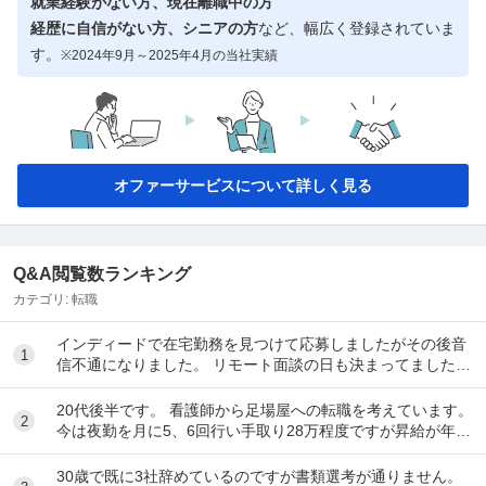
就業経験がない方、現在離職中の方
経歴に自信がない方、シニアの方
など、幅広く登録されていま
す。
※2024年9月～2025年4月の当社実績
オファーサービスについて詳しく見る
Q&A閲覧数ランキング
カテゴリ:
転職
インディードで在宅勤務を見つけて応募しましたがその後音
1
信不通になりました。 リモート面談の日も決まってました。
リクルーティングソリューションという会...
20代後半です。 看護師から足場屋への転職を考えています。
2
今は夜勤を月に5、6回行い手取り28万程度ですが昇給が年10
00円のため将来に不安があります。...
30歳で既に3社辞めているのですが書類選考が通りません。