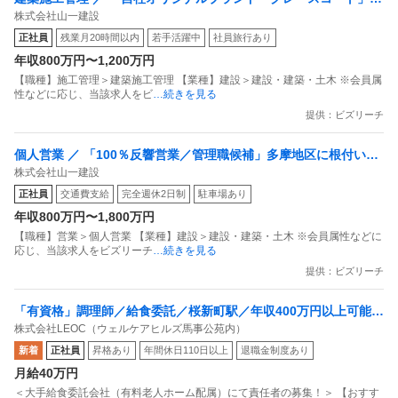
株式会社山一建設
施工管理」分譲住宅の現場管理をお任せします／完全週休2日／社
正社員
残業月20時間以内
若手活躍中
社員旅行あり
宅あり／社内併設ジム利用可など福利厚生充実／積極的なSDGsへ
年収800万円〜1,200万円
の取組み
【職種】施工管理＞建築施工管理 【業種】建設＞建設・建築・土木 ※会員属
性などに応じ、当該求人をビ
…続きを見る
提供：ビズリーチ
個人営業 ／ 「100％反響営業／管理職候補」多摩地区に根付いた
株式会社山一建設
不動産会社／自社ブランド注文住宅の提案／インセンティブ翌月
正社員
交通費支給
完全週休2日制
駐車場あり
支給！ ／完全週休2日／社宅あり／社内併設ジム利用可など福利
年収800万円〜1,800万円
厚生充実／積極的なSDGsへの取組み
【職種】営業＞個人営業 【業種】建設＞建設・建築・土木 ※会員属性などに
応じ、当該求人をビズリーチ
…続きを見る
提供：ビズリーチ
「有資格」調理師／給食委託／桜新町駅／年収400万円以上可能
株式会社LEOC（ウェルケアヒルズ馬事公苑内）
（8／6更新）
新着
正社員
昇格あり
年間休日110日以上
退職金制度あり
月給40万円
＜大手給食委託会社（有料老人ホーム配属）にて責任者の募集！＞ 【おすす