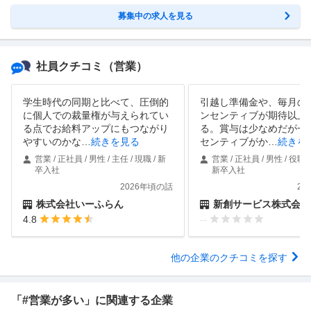
募集中の求人を見る
社員クチコミ
（営業）
学生時代の同期と比べて、圧倒的
引越し準備金や、毎月の
に個人での裁量権が与えられてい
ンセンティブが期待以上
る点でお給料アップにもつながり
る。賞与は少なめだが一
やすいのかな
…
続きを見る
センティブがか
…
続きを
営業 / 正社員 / 男性 / 主任 / 現職 / 新
営業 / 正社員 / 男性 / 役職な
卒入社
新卒入社
2026年頃の話
20
株式会社いーふらん
新創サービス株式会社
4.8
--
他の企業のクチコミを探す
「#営業が多い」に関連する企業