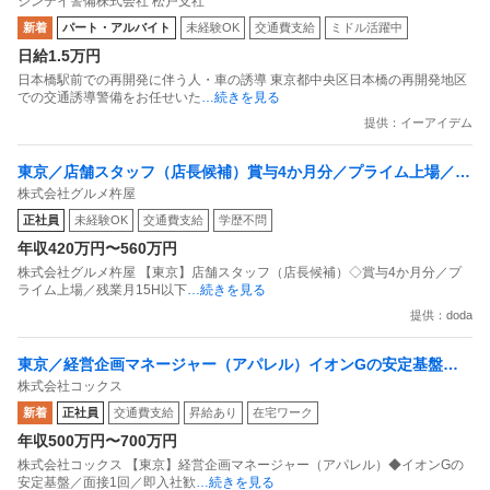
シンテイ警備株式会社 松戸支社
新着
パート・アルバイト
未経験OK
交通費支給
ミドル活躍中
日給1.5万円
日本橋駅前での再開発に伴う人・車の誘導 東京都中央区日本橋の再開発地区
での交通誘導警備をお任せいた
…続きを見る
提供：イーアイデム
東京／店舗スタッフ（店長候補）賞与4か月分／プライム上場／残
株式会社グルメ杵屋
業月15H以下／新店オープン多数
正社員
未経験OK
交通費支給
学歴不問
年収420万円〜560万円
株式会社グルメ杵屋 【東京】店舗スタッフ（店長候補）◇賞与4か月分／プ
ライム上場／残業月15H以下
…続きを見る
提供：doda
東京／経営企画マネージャー（アパレル）イオンGの安定基盤／
株式会社コックス
面接1回／即入社歓迎
新着
正社員
交通費支給
昇給あり
在宅ワーク
年収500万円〜700万円
株式会社コックス 【東京】経営企画マネージャー（アパレル）◆イオンGの
安定基盤／面接1回／即入社歓
…続きを見る