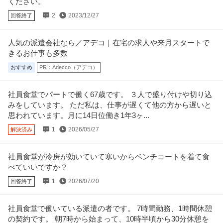
ください。
2
2023/12/27
回答終了
人気の派遣会社なら／アデコ｜在宅の求人や来月スタートで
きるお仕事も多数
おすすめ
PR：Adecco（アデコ）
社員食堂でパートで働く67歳です。 ３人で盛り付けや切り込
みをしています。 ただ私は、仕事が遅くて他の方から遅いと
思われています。月に14日位働き1年3ヶ...
1
2026/05/27
解決済み
社員食堂が冷房が効いていて寒いからベンチコートを着て食
べていいですか？
1
2026/07/20
回答終了
社員食堂で働いている派遣の者です。 7時間勤務、1時間休憩
の契約です。 朝7時から始まって、10時半頃から30分休憩を