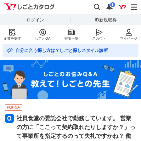
Yahoo!しごとカタログ
検索
通知数
i
ログイン
ID新規取得
企業を探す
しごとQA
特集一覧
スカウト
マイページ
自分に合う探し方は？しごと探しスタイル診断
解決済み
社員食堂の委託会社で勤務しています。 営業
の方に「ここって契約取れたりしますか？」っ
て事業所を指定するのって失礼ですかね？ 働