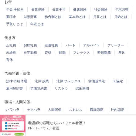
お金
年金 手続き
失業保険
失業手当
健康保険
社会保険
年末調整
退職金
財形貯蓄
歩合制とは
基本給とは
月収とは
月給とは
手取りとは
年収とは
働き方
正社員
契約社員
派遣社員
パート
アルバイト
フリーター
未経験
在宅勤務
資格
転勤
フレックス
時短勤務
産休
育休
労働問題・法律
法律 有給休暇
法律 残業
法律 フレックス
労働基準法
36協定
雇用契約書
労働契約書
リストラ
試用期間
職場・人間関係
パワハラ
セクハラ
人間関係
ストレス
職場恋愛
社内恋愛
やめたい
看護師の転職ならレバウェル看護！
PR：
レバウェル看護
しごとの先生カテゴリ一覧