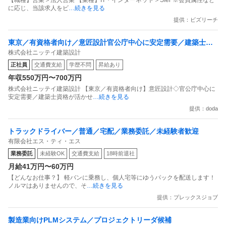
【職種】営業＞法人営業 【業種】IT・インターネット＞SIer ※会員属性など
に応じ、当該求人をビ
…続きを見る
提供：ビズリーチ
東京／有資格者向け／意匠設計官公庁中心に安定需要／建築士資
株式会社ニッテイ建築設計
格が活かせる／定着率／完全週休2日制
正社員
交通費支給
学歴不問
昇給あり
年収550万円〜700万円
株式会社ニッテイ建築設計 【東京／有資格者向け】意匠設計◇官公庁中心に
安定需要／建築士資格が活かせ
…続きを見る
提供：doda
トラックドライバー／普通／宅配／業務委託／未経験者歓迎
有限会社エス・ティ・エス
業務委託
未経験OK
交通費支給
18時前退社
月給41万円〜60万円
【どんなお仕事？】 軽バンに乗務し、個人宅等にゆうパックを配送します！
ノルマはありませんので、そ
…続きを見る
提供：プレックスジョブ
製造業向けPLMシステム／プロジェクトリーダ候補