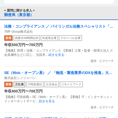
< 質問に関する求人 >
郵便局（東京都）
法務・コンプライアンス ／ バイリンガル法務スペシャリスト「外
TMF Group株式会社
資系大手」
新着
残業月20時間以内
外資系企業
グローバル企業
年収500万円〜700万円
【職種】管理＞法務・コンプライアンス 【業種】士業＞監査・税理士法人 ※
会員属性などに応じ、当該求
…続きを見る
提供：ビズリーチ
SE（Web・オープン系） ／ 「物流・製造業界のDXを推進」大手
株式会社シノジャパン
顧客の課題解決から新機能開発まで／最先端技術でビジネスを加
新着
正社員
17時前退社
土日休み
リモートワーク
速させるWebシステムSE
年収400万円〜700万円
【職種】IT技術職＞SE（Web・オープン系） 【業種】IT・インターネット＞
インターネットサービ
…続きを見る
提供：ビズリーチ