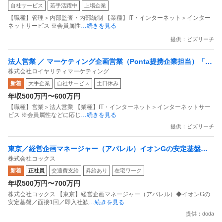
自社サービス
若手活躍中
上場企業
プライアンス推進担当（SBCSD）
【職種】管理＞内部監査・内部統制 【業種】IT・インターネット＞インター
ネットサービス ※会員属性
…続きを見る
提供：ビズリーチ
法人営業 ／ マーケティング企画営業（Ponta提携企業担当）「国
株式会社ロイヤリティマーケティング
内最大級の共通ポイントサービスを展開／無駄のない消費社会を
新着
大手企業
自社サービス
土日休み
目指すデータマーケティングカンパニー」
年収500万円〜600万円
【職種】営業＞法人営業 【業種】IT・インターネット＞インターネットサー
ビス ※会員属性などに応じ
…続きを見る
提供：ビズリーチ
東京／経営企画マネージャー（アパレル）イオンGの安定基盤／
株式会社コックス
面接1回／即入社歓迎
新着
正社員
交通費支給
昇給あり
在宅ワーク
年収500万円〜700万円
株式会社コックス 【東京】経営企画マネージャー（アパレル）◆イオンGの
安定基盤／面接1回／即入社歓
…続きを見る
提供：doda