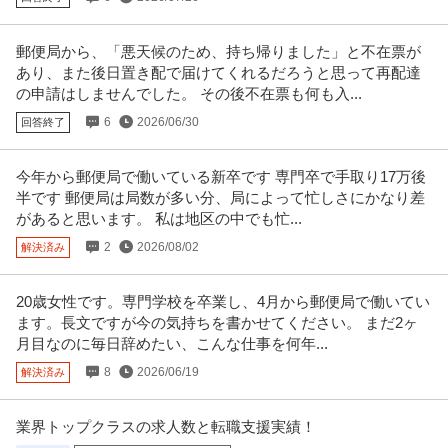
提供：エンゲージ
郵便局から、「悪天候のため、持ち帰りました」と不在票が
法人営業 ／ 人材紹介部門 営業リーダー候補／次世代の組織を築
あり、また後日置き配で届けてくれるだろうと思って再配達
株式会社イフ
き／企業の未来と個人の可能性を広げる
の申請はしませんでした。 その後不在票も何も入...
障がい者採用
6
2026/06/30
回答終了
年収500万円〜800万円
【職種】営業＞法人営業 【業種】サービス＞人材紹介・人材派遣 ※会員属性
などに応じ、当該求人をビズ
…続きを見る
今年から郵便局で働いている新卒です 専門卒で手取り17万後
提供：ビズリーチ
半です 郵便局は局数が多い分、局によって忙しさにかなり差
があると思います。 私は地区の中でも忙...
この条件の求人をもっと見る
2
2026/08/02
解決済み
20歳女性です。専門学校を卒業し、4月から郵便局で働いてい
ます。長文ですが今の気持ちを書かせてください。 まだ2ヶ
月目なのに毎日辞めたい、こんな仕事を何年...
8
2026/06/19
解決済み
業界トップクラスの求人数と転職支援実績！