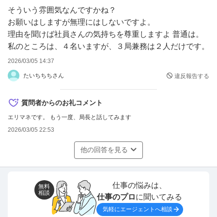
全般性不安障害のパニックが
そういう雰囲気なんですかね？
合わさったときが個人的には危機を感じます。
お願いはしますが無理にはしないですよ。
HPが毎日削られた状態で生活しており
理由を聞けば社員さんの気持ちを尊重しますよ 普通は。
絶好調！みたいな日は
私のところは、４名いますが、３局兼務は２人だけです。
不安障害になってから１日もありません。
2026/03/05 14:37
たいちちちさん
違反報告する
質問者からのお礼コメント
エリマネです。 もう一度、局長と話してみます
2026/03/05 22:53
他の回答を見る
仕事の悩みは、
無料
相談
仕事のプロ
に聞いてみる
気軽にエージェントへ相談