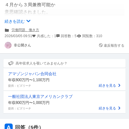
４月から３局兼務可能か
意思確認されました。
障害者手帳を会社に提出しています。
続きを読む
提出の際、兼務をしないように
労働問題、働き方
人事に伝えます…とのことでしたが
2026/03/05 09:51
共感した：
1
回答数：
5
閲覧数：
310
人事とは無関係の所で
非公開さん
違反報告する
兼務の意思確認でした。
言われた直後に、
精神的に難しいので…と断りました。
高年収求人を覗いてみませんか？
アマゾンジャパン合同会社
他の社員から時給制は、
年収800万円〜1,100万円
みんな(定型発達)３局兼務して
続きを見る
提供：ビズリーチ
当たり前だから、
一般社団法人東京アメリカンクラブ
行きたくないという理由で断れる立場にいないんだよ？と
年収800万円〜1,000万円
言われました。
続きを見る
提供：ビズリーチ
私としては、
いつ何のきっかけでパニックに
回答（
5
件）