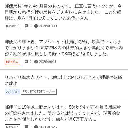
郵便局員1年と4ヶ月目のものです。 正直に言うのですが、今
新着
産休・育休実績あり
年間休日120日以上
残業月20時間以内
日朝から愚行を行い局長をブチギレにさせました。 ことの経
年収300万円〜600万円
緯は、爪を1日前に切ってこいとお偉いさん...
【職種】人事＞労務・給与 【業種】IT・インターネット＞ソフトウエア ※会
員属性などに応じ、当該求
…続きを見る
3
2026/07/30
回答終了
提供：ビズリーチ
郵便局の非正規、アソシエイト社員は時給は 最高でいくらま
障がい者雇用管理者
で上がりますか？ 東京23区内の比較的大きな集配局で 郵便内
株式会社タイミー
務の期間雇用社員として働いて3年ほど 経過しました。
新着
正社員
交通費支給
昇給あり
特別休暇
2
2026/06/11
解決済み
年収420万円〜600万円
障がい者コーチングスタッフ ※業務整理やサポートが得意な方歓迎！ 株式会
社タイミー - ユーザー数
…続きを見る
リハビリ職求人サイト。9割以上のPTOTSTさんが理想の転職
提供：Green
に成功
おすすめ
PR：PTOTSTワーカー
障がい者雇用コンサルタント営業／障がい者雇用コンサルタン
株式会社綜合キャリアトラスト
ト・営業／未経験OK！社会的需要＆貢献性の高いお仕事
正社員
未経験OK
土日休み
厚生年金加入
郵便局に15年以上勤めています。50代ですが正社員登用試験
の打診をされました。受かるとは思ってませんが、現実的な
年収370万円
ことをお聞きしたいです。給与が月6万下がる...
障がい者雇用について課題をお持ちの企業様に対して、課題を解決するため
の提案から運用までを行います。
…続きを見る
6
2026/07/26
回答終了