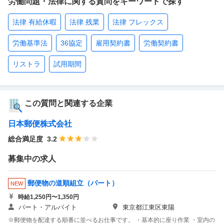
労働問題・法律に関する質問をキーワードで探す
法律 有給休暇
法律 残業
法律 フレックス
労働基準法
36協定
雇用契約書
労働契約書
リストラ
試用期間
この質問と関連する企業
日本郵便株式会社
総合満足度
3.2
募集中の求人
郵便物の道順組立（パート）
NEW
時給1,250円〜1,350円
パート・アルバイト
東京都江東区東陽
※郵便物を配達する順番に並べるお仕事です。 ・基本的に座り作業 ・室内の