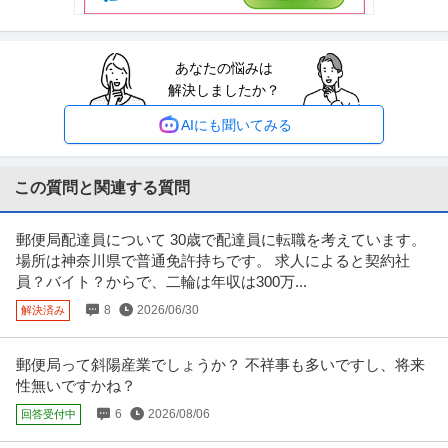
どに応じ、当該求人をビズリ
…続きを見る
提供：ビズリーチ
あなたの悩みは
法人営業 ／ 「障がい者採用の人材紹介コンサルタント」未経験O
解決しましたか？
アデコ株式会社
K／就労移行支援経験者・障がい者採用経験者歓迎
新着
未経験OK
研修あり
経験者優遇
AIにも聞いてみる
年収800万円〜1,000万円
【職種】営業＞法人営業 【業種】サービス＞人材紹介・人材派遣 ※会員属性
などに応じ、当該求人をビズ
…続きを見る
この質問と関連する質問
提供：ビズリーチ
郵便局配達員について 30歳で配達員に転職を考えています。
事業企画・事業統括 ／ 「障がい者雇用×社会課題解決」急成長ベ
場所は神奈川県で普通免許持ちです。 求人によると契約社
株式会社開盛
ンチャーの福祉サービス営業・運営統括／事業責任者候補／IPO準
員？バイト？からで、二輪は年収は300万...
土日休み
職場内禁煙
備企業
8
2026/06/30
解決済み
年収800万円〜900万円
【職種】経営＞事業企画・事業統括 【業種】サービス＞福祉・介護 ※会員属
性などに応じ、当該求人をビ
…続きを見る
郵便局って斜陽産業でしょうか？ 不祥事も多いですし、将来
提供：ビズリーチ
性無いですかね？
6
2026/08/06
回答受付中
労務・給与 ／ 「障碍者採用枠」HR Operations Support
シスコシステムズ合同会社