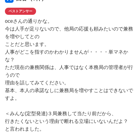
なるか分からない人を
ベストアンサー
他の局(兼務先)は、どう扱うのかも
不安だからです。
oceさんの通りかな。
配慮も今の局はしてくれてますが
今は人手が足りないので、他局の応援も頼みたいので兼務
おそらく、兼務先は配慮ナシだと思います。
を増やしてとの
パニックになっても助けてくれないと思います。
ことだと思います。
人事がどこを指すのかわかりませんが・・・・単マネか
兼務先の人は、私みたいな人でも
な？
必要なのでしょうか。
ただ現在の兼務関係は、人事ではなく本務局の管理者が行
仕事は興味関心のある分野だけ
うので
突出？してると思います。
理由を話してみてください。
基本、本人の承諾なしに兼務局を増やすことはできないで
発達障害は混合型？と
すよ。
医師に言われましたが、
自分的には注意欠如してるし、
＜みんな(定型発達)３局兼務して当たり前だから、
頭の中が多動です。
行きたくないという理由で断れる立場にいないんだよ？
落ち着いて座ることは可能です。
と言われました。
あと、ASD特有のパニックと