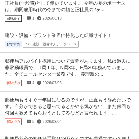
正社員(一般職)として働いています。 今年の夏のボーナス
は、期間雇用時代の今までの額と正社員の2ヶ...
1
2026/06/13
回答終了
建設・設備・プラント業界に特化した転職サイト！
おすすめ
PR：建設・設備求人データベース
郵便局アルバイト採用について質問があります。私は過去に
非常勤職員で、 T局１年、N局3年、E局20年務めていまし
た。全てコールセンター業務です。 義理親の...
4
2026/07/03
解決済み
郵便局もうすぐ一年目になるのですが、正直もう辞めたいで
す。自分ができると思ってるとかやる気がない、まだ何回も
何回も教えてもらおうとしてるなどと言われます。...
5
2026/03/04
解決済み
郵便局新卒の初任給手取り19万なんですが普通ですか？個人