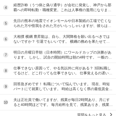
経歴詐称（うつ病と偽り通学）が会社に発覚し、神戸から那
4
覇への即時転勤・職種変更。これは人事権の濫用になります
か？ 中途採用で大手企業に入社して9ヶ月にな...
先日の熊本の地震でイオンモールや日本製紙の工場で亡くな
5
られた方や怪我をされた方がいらっしゃいますが、彼らは皆
さん従業員との事。 このような場合、労災になる...
大相撲 横綱 豊昇龍は、自ら、大関降格を願い出るべきでは
6
ないですか？ 引退でもいいです。 横綱の務めを果たせてな
いし、今後、果たせる見込みもないのだ...
明日の月曜日早朝（日本時間）にワールドカップの決勝があ
7
ります。 しかし、試合の開始時間は朝の4時です。 一般の人
は祝日で月曜日は会社は休みで、決勝を見れ...
仕事できない原因って、やる気以外に何がある？ 3回転職し
8
てるけど、どこ行っても仕事できない。 仕事覚えるの遅い
し、重要な仕事なんて一回も任されたこと...
回答急ぎめです！ 転職について悩んでいます。 現在、時短
9
パートにて就業しています。 時給は高くなく県の最低賃金＋
20円で、1日6時間で働いています。 ...
夫は正社員で働いてますが、残業が毎日2時間あり、月にす
10
ると40時間ほどです。 毎月給料を見て、残業ありき、残業は
ありがたい、副業しなくて済むし、お金も多く...
質問をもっと見る