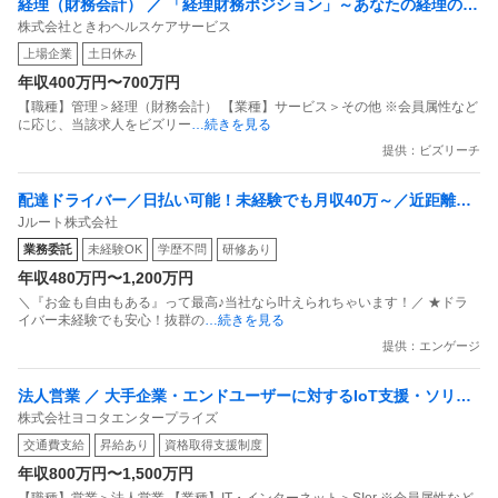
経理（財務会計） ／ 「経理財務ポジション」～あなたの経理の知
株式会社ときわヘルスケアサービス
見を活かして自らキャリアを創る～
上場企業
土日休み
年収400万円〜700万円
【職種】管理＞経理（財務会計） 【業種】サービス＞その他 ※会員属性など
に応じ、当該求人をビズリー
…続きを見る
提供：ビズリーチ
配達ドライバー／日払い可能！未経験でも月収40万～／近距離の
Jルート株式会社
配送スタッフ／面接1回のみ
業務委託
未経験OK
学歴不問
研修あり
年収480万円〜1,200万円
＼『お金も自由もある』って最高♪当社なら叶えられちゃいます！／ ★ドラ
イバー未経験でも安心！抜群の
…続きを見る
提供：エンゲージ
法人営業 ／ 大手企業・エンドユーザーに対するIoT支援・ソリュ
株式会社ヨコタエンタープライズ
ーション提案や派遣・SES営業
交通費支給
昇給あり
資格取得支援制度
年収800万円〜1,500万円