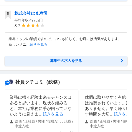
株式会社はま寿司
5
平均年収
497万円
3.7
業界トップの業績ですので、いつも忙しく、お店には活気があります。
新しいメニ
…続きを見る
募集中の求人を見る
社員クチコミ
（総務）
業務は様々経験出来るチャンスは
休暇は取りやすく有給休
あると思います。現状を鑑みる
は推奨されています。残
と、本社は業務に手が回っていな
ありません。早く帰り家
いように見えま
…
続きを見る
す時間を大切
…
続きを見
総務 / 正社員 / 男性 / 役職なし / 現職 /
総務 / 正社員 / 男性 / 役職な
中途入社
中途入社