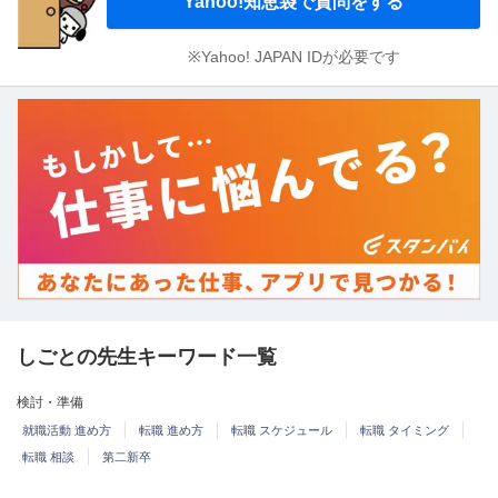
Yahoo!知恵袋で質問をする
※Yahoo! JAPAN IDが必要です
しごとの先生キーワード一覧
検討・準備
就職活動 進め方
転職 進め方
転職 スケジュール
転職 タイミング
転職 相談
第二新卒