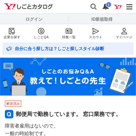
Yahoo!しごとカタログ
検索
通知数
i
ログイン
ID新規取得
企業を探す
しごとQA
特集一覧
スカウト
マイページ
自分に合う探し方は？しごと探しスタイル診断
解決済み
郵便局で勤務しています。 窓口業務です。
障害者雇用はないので、
一般の時給制です。