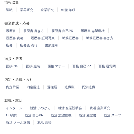
情報収集
適職
業界研究
企業研究
転職 年収
書類作成・応募
履歴書
履歴書 書き方
履歴書 自己PR
履歴書 志望動機
履歴書 資格
履歴書 証明写真
職務経歴書
職務経歴書 書き方
応募
応募後 流れ
書類選考
面接・選考
面接 NG
面接 服装
面接 マナー
面接 自己PR
面接 逆質問
内定・退職・入社
内定承諾
内定辞退
退職届
退職願
円満退職
就職・就活
インターン
就活 いつから
就活 企業説明会
就活 企業研究
OB訪問
就活 自己PR
就活 志望動機
就活 履歴書
就活 スーツ
就活 メール返信
就活 面接