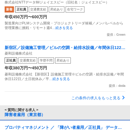
株式会社NTTデータIMジェイエスピー（旧社名：ジェイエスピー）
新着
正社員
交通費支給
昇給あり
在宅ワーク
年収450万円〜600万円
製造業向けPLMシステム開発・プロジェクトリーダ候補／メンバレベルから
管理業務に挑戦・リモート週4
…続きを見る
提供：Green
新宿区／設備施工管理／ビルの空調・給排水設備／年間休日122日
菱和設備株式会社
／土日祝休み／平均残業20時間
正社員
交通費支給
学歴不問
昇給あり
年収380万円〜450万円
菱和設備株式会社 【新宿区】設備施工管理※ビルの空調・給排水設備／年間
休日122日／土日祝休み／平
…続きを見る
提供：doda
この条件の求人をもっと見る
< 質問に関する求人 >
障害者雇用（東京都）
プロパティマネジメント ／ 「障がい者雇用／正社員」 データセ