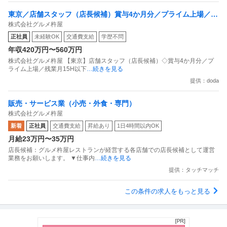
東京／店舗スタッフ（店長候補）賞与4か月分／プライム上場／残
株式会社グルメ杵屋
業月15H以下／新店オープン多数
正社員
未経験OK
交通費支給
学歴不問
年収420万円〜560万円
株式会社グルメ杵屋 【東京】店舗スタッフ（店長候補）◇賞与4か月分／プ
ライム上場／残業月15H以下
…続きを見る
提供：doda
販売・サービス業（小売・外食・専門）
株式会社グルメ杵屋
新着
正社員
交通費支給
昇給あり
1日4時間以内OK
月給23万円〜35万円
店長候補：グルメ杵屋レストランが経営する各店舗での店長候補として運営
業務をお願いします。 ▼仕事内
…続きを見る
提供：タッチマッチ
この条件の求人をもっと見る