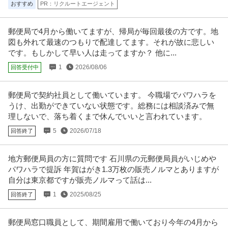
おすすめ
PR：リクルートエージェント
郵便局で4月から働いてますが、帰局が毎回最後の方です。地
図も外れて最速のつもりで配達してます。それが故に悲しい
です。もしかして早い人は走ってますか？ 他に...
1
2026/08/06
回答受付中
郵便局で契約社員として働いています。 今職場でパワハラを
うけ、出勤ができていない状態です。総務には相談済みで無
理しないで、落ち着くまで休んでいいと言われています。
5
2026/07/18
回答終了
地方郵便局員の方に質問です 石川県の元郵便局員がいじめや
パワハラで提訴 年賀はがき1.3万枚の販売ノルマとありますが
自分は東京都ですが販売ノルマって話は...
1
2025/08/25
回答終了
郵便局窓口職員として、期間雇用で働いており今年の4月から