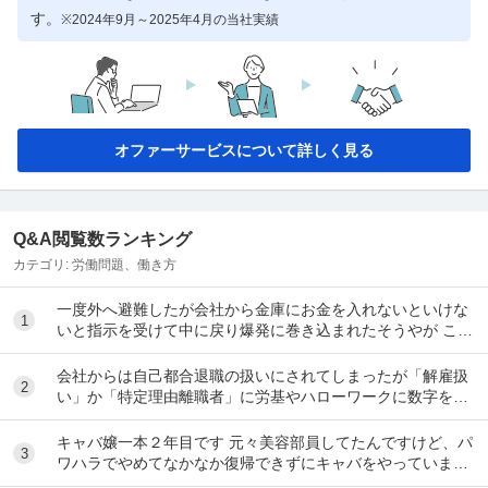
す。
※2024年9月～2025年4月の当社実績
オファーサービスについて詳しく見る
Q&A閲覧数ランキング
カテゴリ:
労働問題、働き方
一度外へ避難したが会社から金庫にお金を入れないといけな
1
いと指示を受けて中に戻り爆発に巻き込まれたそうやが この
指示、命令は強制力あるんやろか? 中に留まる...
会社からは自己都合退職の扱いにされてしまったが「解雇扱
2
い」か「特定理由離職者」に労基やハローワークに数字を具
体的な法律による根拠にのっとって覆した例を教え...
キャバ嬢一本２年目です 元々美容部員してたんですけど、パ
3
ワハラでやめてなかなか復帰できずにキャバをやっています
昼間の仕事復帰したいのですが、またパワハラ...