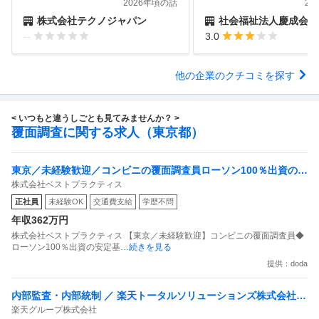
2026年頃の話
20
株式会社テクノジャパン
社会福祉法人慶成会
--
3.0
他の企業のクチコミを探す
< いつもと違うしごとも見てみませんか？ >
覆面調査に関する求人（東京都）
東京／未経験歓迎／コンビニの覆面調査員ローソン100％出資の安
株式会社ベストプラクティス
定基盤／月５日在宅／残業月10時間
正社員
未経験OK
交通費支給
学歴不問
年収362万円
株式会社ベストプラクティス 【東京／未経験歓迎】コンビニの覆面調査員◆
ローソン100％出資の安定基
…続きを見る
提供：doda
内部監査・内部統制 ／ 楽天トータルソリューションズ株式会社
楽天グループ株式会社
戦略事業コンプライアンス支援部 業務統制支援課：ショップコン