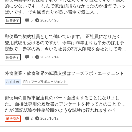
的に少ないです… なんで就活頑張らなかったのか後悔でいっ
ぱいです。 でも風当たりが良い職場で気に入...
5
2026/04/26
回答終了
郵便局で契約社員として働いています。 正社員になりたく、
登用試験を受けるのですが、今年は昨年よりも半分の採用予
定数で、赤字の為、今いる社員の3万人削減を会社として考え
ているそうです。
3
2026/07/14
回答終了
外食産業・飲食業界の転職支援はフーズラボ・エージェント
おすすめ
PR：フーズラボエージェント
郵便局の自転車配達員のパート面接をすることになりまし
た。 面接は専用の履歴書とアンケートを持ってとのことでし
たが 筆記試験や性格診断のような試験は行われますか？
2
2025/10/12
解決済み