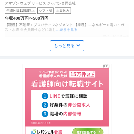
アマゾン ウェブ サービス ジャパン合同会社
ンター設備運用テクニシャン
年間休日110日以上
シフト制
土日休み
年収400万円〜500万円
【職種】不動産＞プロパティマネジメント 【業種】エネルギー＞電力・ガ
ス・水道 ※会員属性などに応じ
…続きを見る
提供：ビズリーチ
もっと見る
採用 ／ 「人事部」障がい者雇用管理／新卒・中途採用
株式会社新開トランスポートシステムズ
長期
リモートワーク
年収400万円〜600万円
【職種】人事＞採用 【業種】物流・倉庫＞物流 ※会員属性などに応じ、当該
求人をビズリーチ上で閲覧さ
…続きを見る
提供：ビズリーチ
介護福祉士 ／ 「障がい者雇用×現場支援」顧客企業の障がい者雇
株式会社開盛
用をサポートする現場支援スタッフ／一般就労支援
職場内禁煙
年収300万円〜400万円
【職種】サービス＞介護福祉士 【業種】サービス＞福祉・介護 ※会員属性な