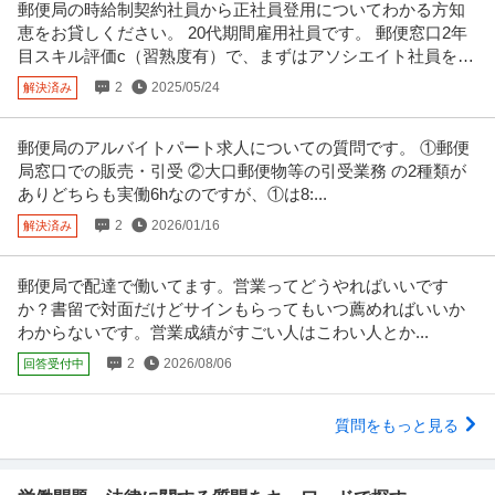
郵便局の時給制契約社員から正社員登用についてわかる方知
恵をお貸しください。 20代期間雇用社員です。 郵便窓口2年
目スキル評価c（習熟度有）で、まずはアソシエイト社員を目
指しています。
2
2025/05/24
解決済み
郵便局のアルバイトパート求人についての質問です。 ①郵便
局窓口での販売・引受 ②大口郵便物等の引受業務 の2種類が
ありどちらも実働6hなのですが、①は8:...
2
2026/01/16
解決済み
郵便局で配達で働いてます。営業ってどうやればいいです
か？書留で対面だけどサインもらってもいつ薦めればいいか
わからないです。営業成績がすごい人はこわい人とか...
2
2026/08/06
回答受付中
質問をもっと見る