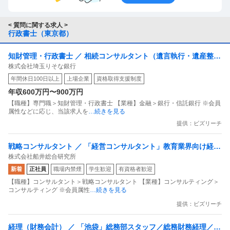
< 質問に関する求人 >
行政書士（東京都）
知財管理・行政書士 ／ 相続コンサルタント（遺言執行・遺産整理
株式会社埼玉りそな銀行
業務）
年間休日100日以上
上場企業
資格取得支援制度
年収600万円〜900万円
【職種】専門職＞知財管理・行政書士 【業種】金融＞銀行・信託銀行 ※会員
属性などに応じ、当該求人を
…続きを見る
提供：ビズリーチ
戦略コンサルタント ／ 「経営コンサルタント」教育業界向け経営
株式会社船井総合研究所
コンサルタント（行政書士有資格者枠）
新着
正社員
職場内禁煙
学生歓迎
有資格者歓迎
【職種】コンサルタント＞戦略コンサルタント 【業種】コンサルティング＞
コンサルティング ※会員属性
…続きを見る
提供：ビズリーチ
経理（財務会計） ／ 「池袋」総務部スタッフ／総務財務経理／7