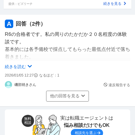
続きを見る
提供：ビズリーチ
回答（
2
件）
R6の合格者です。私の周りのたかだか２０名程度の体験
談です。
基本的には各予備校で採点してもらった最低点付近で落ち
着きました。
基本的に最低点の+--4～-4点くらいで落ち着きます。
続きを読む
一応、予備校採点の最低点より最も低い人は、最低点の予
2026/01/05 12:27
なるほど：
1
備校採点より-12点という人がいましたが、答案に書いた
磯部焼きさん
違反報告する
答えと、予備校に提出した答えが同じとは限らないので。
他の回答を見る
実は転職エージェントは
無料
相談
悩み相談だけでもOK
相談先を選ぶ