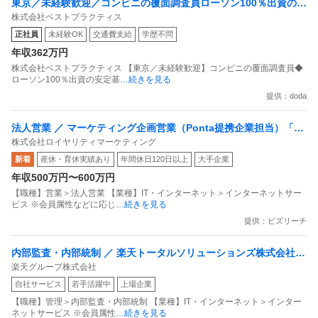
東京／未経験歓迎／コンビニの覆面調査員ローソン100％出資の安
株式会社ベストプラクティス
定基盤／月５日在宅／残業月10時間
正社員
未経験OK
交通費支給
学歴不問
年収362万円
株式会社ベストプラクティス 【東京／未経験歓迎】コンビニの覆面調査員◆
ローソン100％出資の安定基
…続きを見る
提供：doda
法人営業 ／ マーケティング企画営業（Ponta提携企業担当）「国
株式会社ロイヤリティマーケティング
内最大級の共通ポイントサービスを展開／無駄のない消費社会を
新着
産休・育休実績あり
年間休日120日以上
大手企業
目指すデータマーケティングカンパニー」
年収500万円〜600万円
【職種】営業＞法人営業 【業種】IT・インターネット＞インターネットサー
ビス ※会員属性などに応じ
…続きを見る
提供：ビズリーチ
内部監査・内部統制 ／ 楽天トータルソリューションズ株式会社
楽天グループ株式会社
戦略事業コンプライアンス支援部 業務統制支援課：ショップコン
自社サービス
若手活躍中
上場企業
プライアンス推進担当（SBCSD）
【職種】管理＞内部監査・内部統制 【業種】IT・インターネット＞インター
ネットサービス ※会員属性
…続きを見る