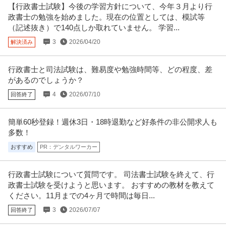
【行政書士試験】今後の学習方針について、今年３月より行
月給31.8万円〜38.9万円
政書士の勉強を始めました。現在の位置としては、模試等
就労移行支援事業所にてサービス管理責任者の募集です＠千代田区 【業務内
（記述抜き）で140点しか取れていません。 学習...
容】 就労移行支援事業所にお
…続きを見る
提供：ケア人材バンク
3
2026/04/20
解決済み
御茶ノ水／社会課題の構造化ライター（記者職）在宅勤務中心土
行政書士と司法試験は、難易度や勉強時間等、どの程度、差
株式会社Ｒｉｄｉｌｏｖｅｒ
日祝休み
があるのでしょうか？
正社員
交通費支給
昇給あり
在宅ワーク
4
2026/07/10
回答終了
年収400万円〜690万円
株式会社Ｒｉｄｉｌｏｖｅｒ 【御茶ノ水】社会課題の構造化ライター（記者
職）◆在宅勤務中心◎土日祝休
…続きを見る
簡単60秒登録！週休3日・18時退勤など好条件の非公開求人も
提供：doda
多数！
おすすめ
PR：デンタルワーカー
個人営業 ／ 「営業」土日祝休み／業界屈指のインセンティブ／残
株式会社ヴェリタス・インベストメント
業月10h
新着
正社員
土日休み
年間休日100日以上
産休・育休実績あり
行政書士試験について質問です。 司法書士試験を終えて、行
政書士試験を受けようと思います。 おすすめの教材を教えて
年収800万円
ください。11月までの4ヶ月で時間は毎日...
【職種】営業＞個人営業 【業種】不動産＞デベロッパー ※会員属性などに応
じ、当該求人をビズリーチ上
…続きを見る
3
2026/07/07
回答終了
提供：ビズリーチ