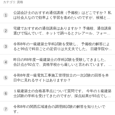
カテゴリ:
資格
公認会計士のおすすめ通信講座（予備校）はどこですか？ 私
1
は社会人なので効率よく学習を進めたいのですが、候補とし
てはクレアール、LEC、CPA会計学院、大原...
宅建でおすすめの通信講座はありますか？ 予備校、通信講座
2
選びで悩んでいて、ネットで調べるとクレアール、フォーサ
イト、スタディング、TACなど色々出てきて...
令和8年の一級建築士学科試験を受験し、 予備校の解答によ
3
ると99点で科目ごとの足切りは大丈夫でした。 日建学院やX
によると合格最低点予想が高くなると言われ...
昨日のR8年度一級建築士の学科試験を受験してきました。
4
合計点が92点で、資格学校から厳しいと言われています。 製
図の準備は始めるべきでしょうか？ ちな...
令和8年度一級電気工事施工管理技士の一次試験の回答を本
5
日中に見れるサイトはありますか？
１級建築士の合格基準点について質問です。 今年の１級建築
6
士試験の学科を受けてきたのですが、採点結果が93点でし
た。 各予備校の予想される合格基準点は N...
令和8年の関西広域連合の調理師試験の解答を知りたいで
7
す。