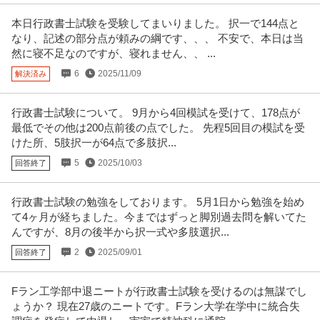
本日行政書士試験を受験してまいりました。 択一で144点と
なり、記述の部分点が頼みの綱です、、、 不安で、本日は当
然に寝不足なのですが、寝れません、、 ...
6
2025/11/09
解決済み
行政書士試験について。 9月から4回模試を受けて、178点が
最低でその他は200点前後の点でした。 先程5回目の模試を受
けた所、5肢択一が64点で多肢択...
5
2025/10/03
回答終了
行政書士試験の勉強をしております。 5月1日から勉強を始め
て4ヶ月が経ちました。今まではずっと脚別過去問を解いてた
んですが、8月の後半から択一式や多肢選択...
2
2025/09/01
回答終了
Fラン工学部中退ニートが行政書士試験を受けるのは無謀でし
ょうか？ 現在27歳のニートです。Fラン大学在学中に統合失