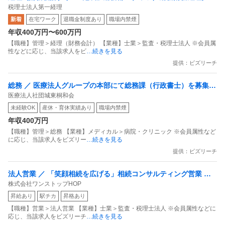
税理士法人第一経理
時間勤務／残業少なめ／各種手当充実
新着
在宅ワーク
退職金制度あり
職場内禁煙
年収400万円〜600万円
【職種】管理＞経理（財務会計） 【業種】士業＞監査・税理士法人 ※会員属
性などに応じ、当該求人をビ
…続きを見る
提供：ビズリーチ
総務 ／ 医療法人グループの本部にて総務課（行政書士）を募集！
医療法人社団城東桐和会
／実務未経験もOK
未経験OK
産休・育休実績あり
職場内禁煙
年収400万円
【職種】管理＞総務 【業種】メディカル＞病院・クリニック ※会員属性など
に応じ、当該求人をビズリー
…続きを見る
提供：ビズリーチ
法人営業 ／ 「笑顔相続を広げる」相続コンサルティング営業 ～
株式会社ワンストップHOP
未経験からプロへ！スピードキャリアアップ・資格取得支援充実
昇給あり
駅チカ
昇格あり
～
【職種】営業＞法人営業 【業種】士業＞監査・税理士法人 ※会員属性などに
応じ、当該求人をビズリーチ
…続きを見る