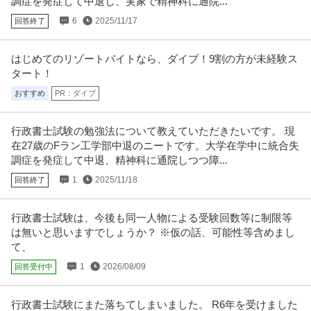
調症を発症して中退し、実家で精神科に通院...
6
2025/11/17
回答終了
はじめてのリゾートバイトなら、ダイブ！9割の方が未経験ス
タート！
おすすめ
PR：ダイブ
行政書士試験の勉強法について教えていただきたいです。 現
在27歳のFラン工学部中退のニートです。大学在学中に統合失
調症を発症して中退、精神科に通院しつつ障...
1
2025/11/18
回答終了
行政書士試験は、今後も同一人物による受験回数等に制限等
は無いと思いますでしょうか？ ※仮の話、可能性等含めまし
て、
1
2026/08/09
回答受付中
行政書士試験にまた落ちてしまいました。 R6年を受けました