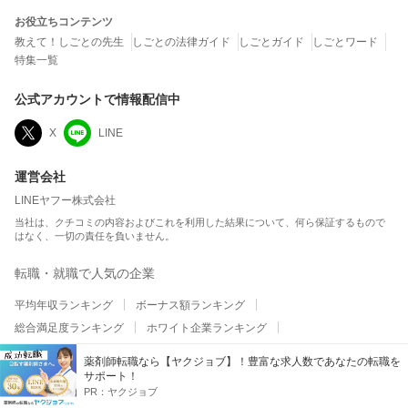
お役立ちコンテンツ
教えて！しごとの先生
しごとの法律ガイド
しごとガイド
しごとワード
特集一覧
公式アカウントで情報配信中
X
LINE
運営会社
LINEヤフー株式会社
当社は、クチコミの内容およびこれを利用した結果について、何ら保証するもので
はなく、一切の責任を負いません。
転職・就職で人気の企業
平均年収ランキング
ボーナス額ランキング
総合満足度ランキング
ホワイト企業ランキング
ワークライフバランスランキング
職場の人間関係ランキング
薬剤師転職なら【ヤクジョブ】！豊富な求人数であなたの転職を
平均残業時間ランキング
テレワーク・リモートワークランキング
サポート！
PR：
ヤクジョブ
給与・昇給・福利厚生ランキング
副業の実施率ランキング