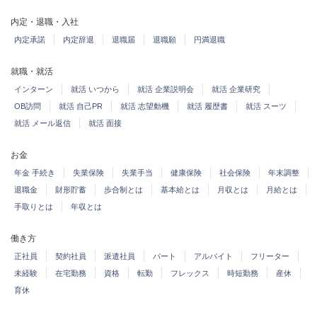
内定・退職・入社
内定承諾
内定辞退
退職届
退職願
円満退職
就職・就活
インターン
就活 いつから
就活 企業説明会
就活 企業研究
OB訪問
就活 自己PR
就活 志望動機
就活 履歴書
就活 スーツ
就活 メール返信
就活 面接
お金
年金 手続き
失業保険
失業手当
健康保険
社会保険
年末調整
退職金
財形貯蓄
歩合制とは
基本給とは
月収とは
月給とは
手取りとは
年収とは
働き方
正社員
契約社員
派遣社員
パート
アルバイト
フリーター
未経験
在宅勤務
資格
転勤
フレックス
時短勤務
産休
育休