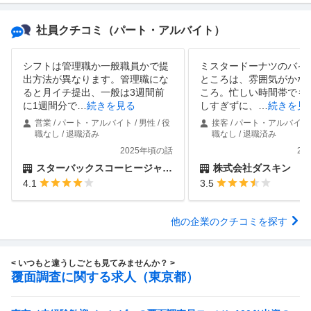
社員クチコミ
（パート・アルバイト）
シフトは管理職か一般職員かで提
ミスタードーナツのバイ
出方法が異なります。管理職にな
ところは、雰囲気がかな
ると月イチ提出、一般は3週間前
ころ。忙しい時間帯でも
に1週間分で
…
続きを見る
しすぎずに、
…
続きを見
営業 / パート・アルバイト / 男性 / 役
接客 / パート・アルバイト /
職なし / 退職済み
職なし / 退職済み
2025年頃の話
20
スターバックスコーヒージャパン株式会社
株式会社ダスキン
4.1
3.5
他の企業のクチコミを探す
< いつもと違うしごとも見てみませんか？ >
覆面調査に関する求人（東京都）