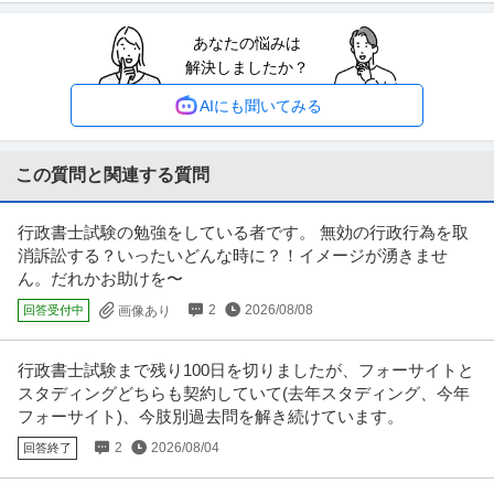
あなたの悩みは
経理（財務会計） ／ 経理／土日祝休み／服装自由／賞与4か月分
解決しましたか？
株式会社林電子
／平均年齢30代／残業月10時間
正社員
交通費支給
昇給あり
在宅ワーク
AIにも聞いてみる
年収300万円〜500万円
【職種】管理＞経理（財務会計） 【業種】IT・インターネット＞ソフトウエ
ア ※会員属性などに応じ、
…続きを見る
この質問と関連する質問
提供：ビズリーチ
行政書士試験の勉強をしている者です。 無効の行政行為を取
空調設備施工管理 ／ 「管工事施工管理」勤務地希望制度導入／プ
消訴訟する？いったいどんな時に？！イメージが湧きませ
株式会社ユアテック
ライム上場東北電力グループの総合設備エンジニアリング企業／
ん。だれかお助けを〜
新着
正社員
ミドル活躍中
土日休み
研修あり
土日祝休・年休127日／地域密着で活躍可能！／有資格者募集
2
2026/08/08
回答受付中
画像あり
年収800万円〜1,100万円
【職種】施工管理＞空調設備施工管理 【業種】建設＞建設・建築・土木 ※会
員属性などに応じ、当該求人
…続きを見る
行政書士試験まで残り100日を切りましたが、フォーサイトと
提供：ビズリーチ
スタディングどちらも契約していて(去年スタディング、今年
フォーサイト)、今肢別過去問を解き続けています。
サビ管 研修修了証必須／サービス管理責任者／土日祝休み／就労
2
2026/08/04
回答終了
株式会社Kaien/Kaien秋葉原
移行・定着支援
正社員
交通費支給
昇給あり
土日休み