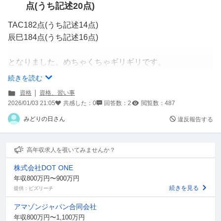
点(うち記述20点)
TAC182点(うち記述14点)
辰巳184点(うち記述16点)
となりました。めちゃくちゃギリギリです。
でも3校ともかろうじて合格点には達しています。
続きを読む
資格
資格、習い事
予備校の診断に反して合格だった、不合格だった方は多い
2026/01/03 21:05
共感した：
0
回答数：
2
閲覧数：
487
ですか？ 予備校さんはあくまで予測で記述に点を付けて
みどりの日さん
違反報告する
いるのは、理性では分かっているんですが、やっぱり気に
なってしまい胃が痛いです。みなさんの経験や、聞いた
話、試験の性質、予備校の考えなどから答えていただける
高年収求人を覗いてみませんか？
と助かります。
株式会社DOT ONE
年収800万円〜900万円
続きを見る
提供：ビズリーチ
アマゾンジャパン合同会社
年収800万円〜1,100万円