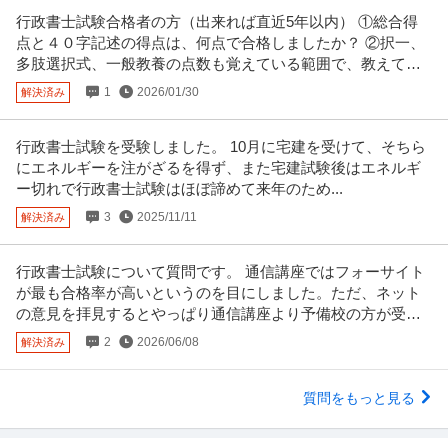
行政書士試験合格者の方（出来れば直近5年以内） ①総合得
点と４０字記述の得点は、何点で合格しましたか？ ②択一、
多肢選択式、一般教養の点数も覚えている範囲で、教えてく
ださい。
1
2026/01/30
解決済み
行政書士試験を受験しました。 10月に宅建を受けて、そちら
にエネルギーを注がざるを得ず、また宅建試験後はエネルギ
ー切れで行政書士試験はほぼ諦めて来年のため...
3
2025/11/11
解決済み
行政書士試験について質問です。 通信講座ではフォーサイト
が最も合格率が高いというのを目にしました。ただ、ネット
の意見を拝見するとやっぱり通信講座より予備校の方が受か
りやすいというのを目にします。
2
2026/06/08
解決済み
質問をもっと見る