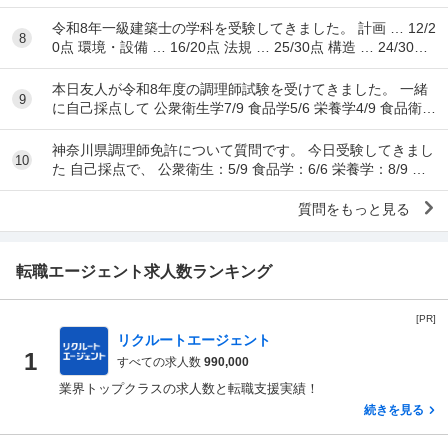
令和8年一級建築士の学科を受験してきました。 計画 … 12/2
8
0点 環境・設備 … 16/20点 法規 … 25/30点 構造 … 24/30点
...
本日友人が令和8年度の調理師試験を受けてきました。 一緒
9
に自己採点して 公衆衛生学7/9 食品学5/6 栄養学4/9 食品衛生
学8/15 調理理論9/17 食文
神奈川県調理師免許について質問です。 今日受験してきまし
10
た 自己採点で、 公衆衛生：5/9 食品学：6/6 栄養学：8/9 食
品衛生：10/15 調理理...
質問をもっと見る
転職エージェント求人数ランキング
[PR]
リクルートエージェント
1
すべての求人数
990,000
業界トップクラスの求人数と転職支援実績！
続きを見る