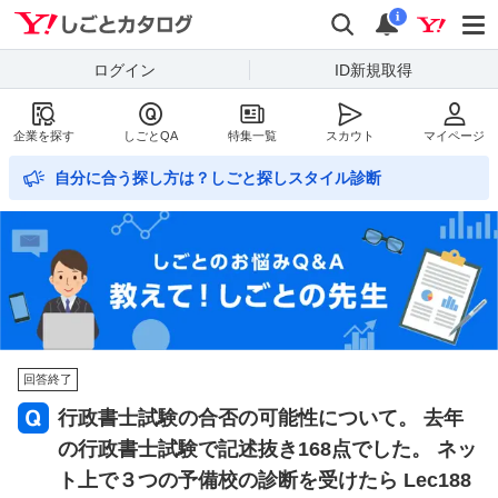
Yahoo!しごとカタログ
検索
通知数
i
ログイン
ID新規取得
企業を探す
しごとQA
特集一覧
スカウト
マイページ
自分に合う探し方は？しごと探しスタイル診断
回答終了
行政書士試験の合否の可能性について。 去年
の行政書士試験で記述抜き168点でした。 ネッ
ト上で３つの予備校の診断を受けたら Lec188