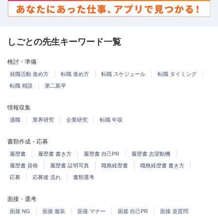
しごとの先生キーワード一覧
検討・準備
就職活動 進め方
転職 進め方
転職 スケジュール
転職 タイミング
転職 相談
第二新卒
情報収集
適職
業界研究
企業研究
転職 年収
書類作成・応募
履歴書
履歴書 書き方
履歴書 自己PR
履歴書 志望動機
履歴書 資格
履歴書 証明写真
職務経歴書
職務経歴書 書き方
応募
応募後 流れ
書類選考
面接・選考
面接 NG
面接 服装
面接 マナー
面接 自己PR
面接 逆質問