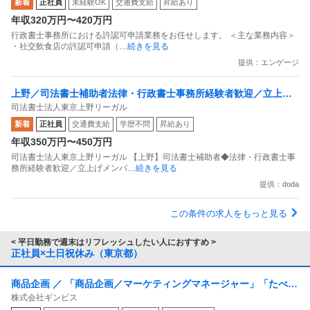
新着
正社員
未経験OK
交通費支給
昇給あり
年収320万円〜420万円
行政書士事務所における許認可申請業務をお任せします。 ＜主な業務内容＞
・社交飲食店の許認可申請（
…続きを見る
提供：エンゲージ
上野／司法書士補助者法律・行政書士事務所経験者歓迎／立上げ
司法書士法人東京上野リーガル
メンバー／土日祝休／登記特化で裁量
新着
正社員
交通費支給
学歴不問
昇給あり
年収350万円〜450万円
司法書士法人東京上野リーガル 【上野】司法書士補助者◆法律・行政書士事
務所経験者歓迎／立上げメンバ
…続きを見る
提供：doda
この条件の求人をもっと見る
< 平日勤務で週末はリフレッシュしたい人におすすめ >
正社員×土日祝休み（東京都）
商品企画 ／ 「商品企画／マーケティングマネージャー」「たべっ
株式会社ギンビス
子どうぶつ」でお馴染みのお菓子メーカー ギンビス「「しみチョ