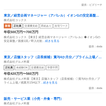
提供：ビズリーチ
東京／経営企画マネージャー（アパレル）イオンGの安定基盤／
株式会社コックス
面接1回／即入社歓迎
新着
正社員
交通費支給
昇給あり
在宅ワーク
年収500万円〜700万円
株式会社コックス 【東京】経営企画マネージャー（アパレル）◆イオンGの
安定基盤／面接1回／即入社歓
…続きを見る
提供：doda
東京／店舗スタッフ（店長候補）賞与4か月分／プライム上場／残
株式会社グルメ杵屋
業月15H以下／新店オープン多数
正社員
未経験OK
交通費支給
学歴不問
年収420万円〜560万円
株式会社グルメ杵屋 【東京】店舗スタッフ（店長候補）◇賞与4か月分／プ
ライム上場／残業月15H以下
…続きを見る
提供：doda
販売・サービス業（小売・外食・専門）
株式会社グルメ杵屋