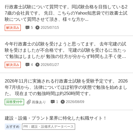
行政書士試験について質問です。同試験合格を目指している2
東京／施工管理／土日祝休み・残業10～20H創業360年のプライム
7歳の会社員です。 先日、こちらのYahoo知恵袋で行政書士試
株式会社ＹＵＡＳＡ
上場 老舗商社
験について質問させて頂き、様々な方か...
正社員
交通費支給
学歴不問
昇給あり
5
2025/07/15
解決済み
年収607万円〜990万円
株式会社ＹＵＡＳＡ 【東京】施工管理※土日祝休み・残業10～20H◆創業36
0年のプライム上場 老
…続きを見る
今年行政書士の試験を受けようと思ってます。 去年宅建の試
提供：doda
験を受けましたが不合格です。 宅建の試験を受けるに当たっ
て勉強はしましたが 勉強の仕方が分からず時間も上手く使え
この条件の求人をもっと見る
ず、
4
2026/01/27
解決済み
2026年11月に実施される行政書士試験を受験予定です。 2026
年7月頃から、法律についてほぼ初学の状態で勉強を始めまし
た。 現在までの勉強時間は約250時間です。
1
2026/08/09
回答受付中
画像あり
建設・設備・プラント業界に特化した転職サイト！
おすすめ
PR：建設・設備求人データベース