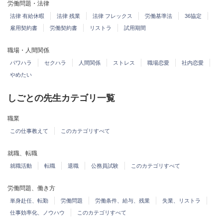
労働問題・法律
法律 有給休暇
法律 残業
法律 フレックス
労働基準法
36協定
雇用契約書
労働契約書
リストラ
試用期間
職場・人間関係
パワハラ
セクハラ
人間関係
ストレス
職場恋愛
社内恋愛
やめたい
しごとの先生カテゴリ一覧
職業
この仕事教えて
このカテゴリすべて
就職、転職
就職活動
転職
退職
公務員試験
このカテゴリすべて
労働問題、働き方
単身赴任、転勤
労働問題
労働条件、給与、残業
失業、リストラ
仕事効率化、ノウハウ
このカテゴリすべて