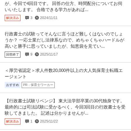
が、今回で4回目です。 回答の仕方、時間配分についてお伺
いいたします。 合格できる学力があれば...
3
2024/11/11
解決済み
行政書士の試験ってそんなに言うほど難しくはないのでしょ
うか？ 一応士業だし法律系なので、めちゃくちゃハードルが
高いと勝手に思っていましたが、知恵袋を見てい...
9
2025/11/17
回答終了
＜厚労省認定＞求人件数20,000件以上の大人気保育士転職エ
ージェント
おすすめ
PR：保育士ワーカー
【行政書士試験リベンジ】 東大法学部卒業の30代独身です。
最終的には司法試験に受かるべく、今回3回目の行政書士を受
験してきました。 記述は分かりませんが...
1
2025/11/22
解決済み