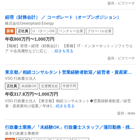
提供：ビズリーチ
経理（財務会計） ／ コーポレート（オープンポジション）
株式会社Greenphard Energy
新着
正社員
U・IターンOK
ベンチャー企業
グローバル企業
年収800万円〜1,000万円
【職種】管理＞経理（財務会計） 【業種】IT・インターネット＞ソフトウエ
ア ※会員属性などに応じ、
…続きを見る
提供：ビズリーチ
東京都／相続コンサルタント営業経験者歓迎／経営者・資産家向
VSG 行政書士法人
け提案／年休124日
正社員
未経験OK
交通費支給
学歴不問
年収317.8万円〜1,000万円
VSG 行政書士法人 【東京都】相続コンサルタント◆営業経験者歓迎／経営
者・資産家向け提案／年休1
…続きを見る
提供：doda
行政書士業務／「未経験OK」行政書士スタッフ／蒲田勤務・残業
坂本行政書士事務所
月10h程度・賞与年2回