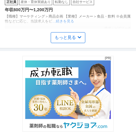
正社員
産休・育休実績あり
転勤なし
自社サービス
ココーン」「アスパラガス」などのロングセラー商品を製造／土
年収800万円〜1,200万円
日祝休み／転勤なし／勤務地日本橋」（株式会社ギンビス）
【職種】マーケティング＞商品企画 【業種】メーカー＞食品・飲料 ※会員属
性などに応じ、当該求人をビ
…続きを見る
提供：ビズリーチ
もっと見る
年収1000万円も可能×土日祝休み／外国人人材紹介の法人営業／
上野グループホールディングス株式会社
マネジメント業務
正社員
交通費支給
土日休み
介護休暇あり
月給47万円〜62.5万円
【年収1000万円も可能×土日祝休み】外国人人材紹介の法人営業｜マネジメ
ント業務 【高収入！稼ぐな
…続きを見る
提供：上野グループホールディングス株式会社
社会福祉士 資格必須／医療ソーシャルワーカー／土日祝休み／M
医療法人社団真清の会/南多摩クリニック
SW／病院
正社員
交通費支給
昇給あり
土日休み
月給20万円〜30万円
＜土曜日・日曜日・祝日休み＞整形外科・内科・訪問診療クリニックにて訪
問診療相談員のお仕事です＠町田
…続きを見る
提供：ケア人材バンク