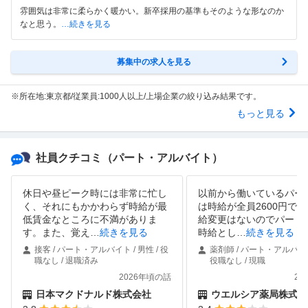
雰囲気は非常に柔らかく暖かい。新卒採用の基準もそのような形なのか
なと思う。
…続きを見る
募集中の求人を見る
※所在地:東京都/従業員:1000人以上/上場企業の絞り込み結果です。
もっと見る
社員クチコミ
（パート・アルバイト）
休日や昼ピーク時には非常に忙し
以前から働いているパー
く、それにもかかわらず時給が最
は時給が全員2600円で
低賃金なところに不満がありま
給変更はないのでパート
す。また、覚え
…
続きを見る
時給とし
…
続きを見る
接客 / パート・アルバイト / 男性 / 役
薬剤師 / パート・アルバイト 
職なし / 退職済み
役職なし / 現職
2026年頃の話
20
日本マクドナルド株式会社
ウエルシア薬局株式会