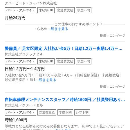
グロービート・ジャパン株式会社
めん花月嵐 デックス東京ビーチ店
パート・アルバイト
未経験OK
交通費支給
学歴不問
月給24万円
―――――――――――――― この仕事のおすすめポイント！ ――――――
―――――――― ・らあめ
…続きを見る
提供：エンゲージ
警備員／ 足立区限定 入社祝い金5万！日給1.2万～夜勤1.4万～未
株式会社プロテック２４
経験歓迎！最短即日採用！週1～OK！
パート・アルバイト
未経験OK
交通費支給
学歴不問
日給1.2万円〜1.4万円
入社祝い金5万円！ 日給1.2万～夜勤1.4万～（日給全額保証） 未経験歓迎、
最短即日採用！ 週1
…続きを見る
提供：エンゲージ
自転車修理メンテナンススタッフ／時給1600円-／社員登用あり／
株式会社ドクターペダル
接客なし
パート・アルバイト
交通費支給
学歴不問
シフト制
時給1,600円
即戦力となる経験者の方のみの募集となります。 街中でよく⾒かけるシェア