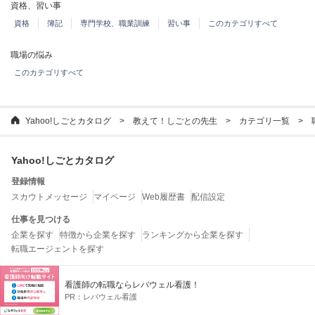
資格、習い事
資格
簿記
専門学校、職業訓練
習い事
このカテゴリすべて
職場の悩み
このカテゴリすべて
Yahoo!しごとカタログ
教えて！しごとの先生
カテゴリ一覧
Yahoo!しごとカタログ
登録情報
スカウトメッセージ
マイページ
Web履歴書
配信設定
仕事を見つける
企業を探す
特徴から企業を探す
ランキングから企業を探す
転職エージェントを探す
お役立ちコンテンツ
看護師の転職ならレバウェル看護！
教えて！しごとの先生
しごとの法律ガイド
しごとガイド
しごとワード
PR：
レバウェル看護
特集一覧