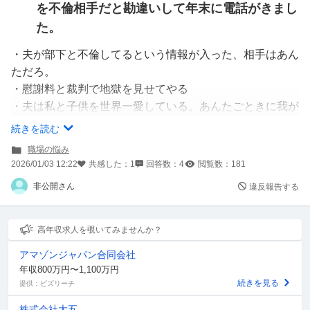
を不倫相手だと勘違いして年末に電話がきまし
た。
・夫が部下と不倫してるという情報が入った、相手はあん
ただろ。
・慰謝料と裁判で地獄を見せてやる
・夫は私と子供を世界一愛している。あんたごときに我が
家の絆は壊せない
続きを読む
・義父母も皆私の味方だ、総攻撃してやる
職場の悩み
・夫は私の身体でしか満足できない。あんたとのHなんて
2026/01/03 12:22
共感した：
1
回答数：
4
閲覧数：
181
暇つぶし以下
非公開さん
違反報告する
・その他家族自慢
一通り奥さんがしゃべった後、不倫相手は私ではありませ
んと言いました。
高年収求人を覗いてみませんか？
電話は録音してました、会社に言います、と言ったら電話
アマゾンジャパン合同会社
が切れました。
年収800万円〜1,100万円
録音は本当はしてませんが。
続きを見る
提供：ビズリーチ
私は全くの部外者だし、上司やAさん、奥さんのことはど
株式会社大五