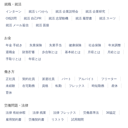
就職・就活
インターン
就活 いつから
就活 企業説明会
就活 企業研究
OB訪問
就活 自己PR
就活 志望動機
就活 履歴書
就活 スーツ
就活 メール返信
就活 面接
お金
年金 手続き
失業保険
失業手当
健康保険
社会保険
年末調整
退職金
財形貯蓄
歩合制とは
基本給とは
月収とは
月給とは
手取りとは
年収とは
働き方
正社員
契約社員
派遣社員
パート
アルバイト
フリーター
未経験
在宅勤務
資格
転勤
フレックス
時短勤務
産休
育休
労働問題・法律
法律 有給休暇
法律 残業
法律 フレックス
労働基準法
36協定
雇用契約書
労働契約書
リストラ
試用期間