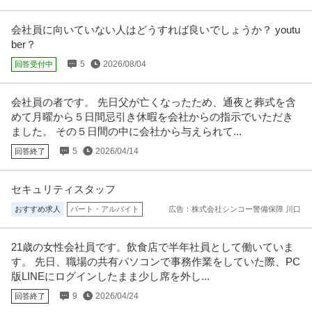
会社員に向いていない人はどうすれば良いでしょうか？ youtu
ber？
5
2026/08/04
回答受付中
会社員の者です。 先日父が亡くなったため、通夜と葬式を含
めて月曜から５日間忌引き休暇を会社からの指示でいただき
ました。 その５日間の中に会社から与えられて...
5
2026/04/14
回答終了
セキュリティスタッフ
おすすめ求人
パート・アルバイト
広告：株式会社シンコー警備保障 川口
21歳の女性会社員です。飲食店で半年社員として働いていま
す。 先日、職場の共有パソコンで事務作業をしていた際、PC
版LINEにログインしたまま少し席を外し...
9
2026/04/24
回答終了