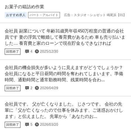
お菓子の箱詰め作業
御茶ノ水／社会課題の構造化ライター（記者職）在宅勤務中心土
おすすめ求人
パート・アルバイト
広告：スタジオ・シュゼット 鳴尾浜【01】
株式会社Ｒｉｄｉｌｏｖｅｒ
日祝休み
正社員
交通費支給
昇給あり
在宅ワーク
会社員 副業について 年齢31歳男年収450万程度の普通の会社
年収400万円〜690万円
員です 妻の浮気で離婚して養育費があるため 車も売り払いま
株式会社Ｒｉｄｉｌｏｖｅｒ 【御茶ノ水】社会課題の構造化ライター（記者
した… 養育費と家のローンで現在貯金もできなければ
職）◆在宅勤務中心◎土日祝休
…続きを見る
提供：doda
4
2025/12/30
回答終了
サビ管 研修修了証必須／サービス管理責任者／土日祝休み／就労
会社員の機会損失が多いように見えますがどうでしょうか？
株式会社Kaien/Kaien秋葉原
移行・定着支援
会社員になると平日昼間の時間を奪われてしまいます。準備
正社員
交通費支給
昇給あり
土日休み
時間、通勤時間と通常勤務時間、残業時間を合わ...
月給31.8万円〜38.9万円
2
2026/04/29
回答終了
就労移行支援事業所にてサービス管理責任者の募集です＠千代田区 【業務内
容】 就労移行支援事業所にお
…続きを見る
提供：ケア人材バンク
会社員です。 父が亡くなりました。 じさつです。 会社の先
輩に「父が亡くなったので仕事を休みます、ご迷惑おかけし
この条件の求人をもっと見る
ます」と伝えました。 先輩から「あなたのお...
5
2026/03/20
回答終了