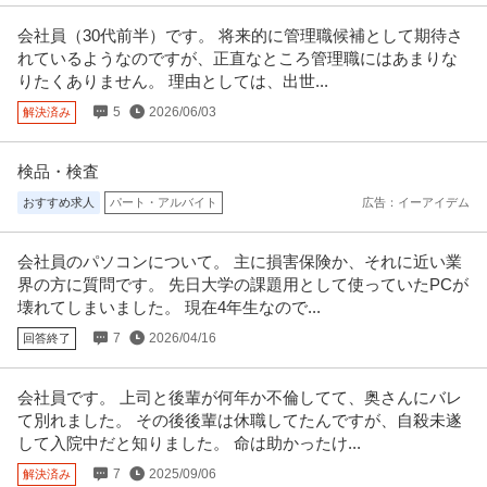
会社員（30代前半）です。 将来的に管理職候補として期待さ
れているようなのですが、正直なところ管理職にはあまりな
りたくありません。 理由としては、出世...
5
2026/06/03
解決済み
検品・検査
おすすめ求人
パート・アルバイト
広告：イーアイデム
会社員のパソコンについて。 主に損害保険か、それに近い業
界の方に質問です。 先日大学の課題用として使っていたPCが
壊れてしまいました。 現在4年生なので...
7
2026/04/16
回答終了
会社員です。 上司と後輩が何年か不倫してて、奥さんにバレ
て別れました。 その後後輩は休職してたんですが、自殺未遂
して入院中だと知りました。 命は助かったけ...
7
2025/09/06
解決済み