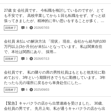
27歳 女 会社員です。 今転職を検討しているのですが、とて
も不安です。 高校卒業してから１回も転職をせず、ずっと頑
張ってきましたが、精神的に辛い思いをすることが多く、そ
ろそろ限界が来ました。
8
2026/07/03
回答終了
会社員 未払いの解決方法 「現状」 現在、会社から給与約100
万円以上(3か月分)が未払いとなっています。 私は関東在住
で、本社は関西にあり、 採用...
3
2026/07/13
回答終了
会社員です。 私の隣りの席の男性社員はもともと他支社に勤
めており、3年という期限付きでうちに勤務しています。 3年
たったら元の場所に戻るから単身赴任にした...
6
2025/09/03
回答終了
【緊急】キャバクラの店から出禁連絡を受けました。 30歳、
会社員の男です。 先月上旬、私が通うキャバクラの店から出