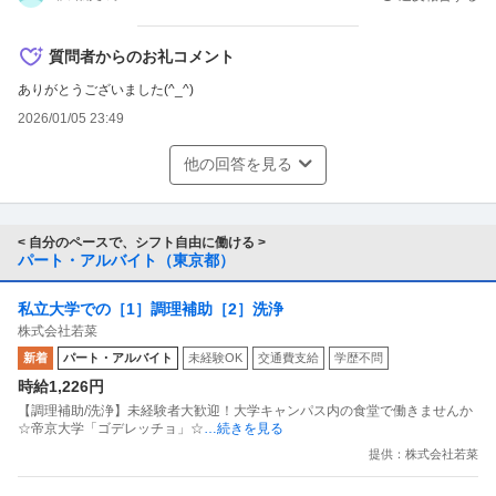
質問者からのお礼コメント
ありがとうございました(^_^)
2026/01/05 23:49
他の回答を見る
< 自分のペースで、シフト自由に働ける >
パート・アルバイト（東京都）
私立大学での［1］調理補助［2］洗浄
株式会社若菜
新着
パート・アルバイト
未経験OK
交通費支給
学歴不問
時給1,226円
【調理補助/洗浄】未経験者大歓迎！大学キャンパス内の食堂で働きませんか
☆帝京大学「ゴデレッチョ」☆
…続きを見る
提供：株式会社若菜