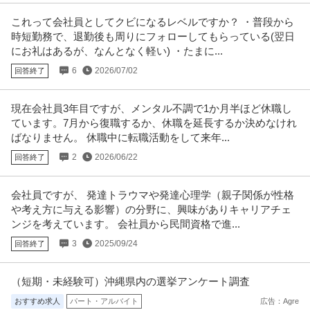
これって会社員としてクビになるレベルですか？ ・普段から
時短勤務で、退勤後も周りにフォローしてもらっている(翌日
にお礼はあるが、なんとなく軽い) ・たまに...
6
2026/07/02
回答終了
現在会社員3年目ですが、メンタル不調で1か月半ほど休職し
ています。7月から復職するか、休職を延長するか決めなけれ
ばなりません。 休職中に転職活動をして来年...
2
2026/06/22
回答終了
会社員ですが、 発達トラウマや発達心理学（親子関係が性格
や考え方に与える影響）の分野に、興味がありキャリアチェ
ンジを考えています。 会社員から民間資格で進...
3
2025/09/24
回答終了
（短期・未経験可）沖縄県内の選挙アンケート調査
おすすめ求人
パート・アルバイト
広告：Agre