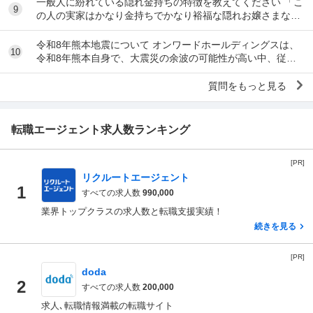
一般人に紛れている隠れ金持ちの特徴を教えてください 「こ
9
の人の実家はかなり金持ちでかなり裕福な隠れお嬢さまなん
だな」とわかる特徴を教えてください 私の...
令和8年熊本地震について オンワードホールディングスは、
10
令和8年熊本自身で、大震災の余波の可能性が高い中、従業
員に売上金の確保（金庫への預け入れ）を優先さ...
質問をもっと見る
転職エージェント求人数ランキング
[PR]
リクルートエージェント
1
すべての求人数
990,000
業界トップクラスの求人数と転職支援実績！
続きを見る
[PR]
doda
2
すべての求人数
200,000
求人､転職情報満載の転職サイト