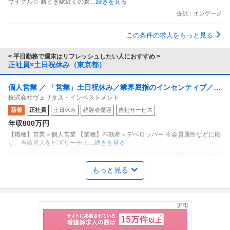
サイクル☆ 勝どき駅近くの倉
…続きを見る
提供：エンゲージ
この条件の求人をもっと見る
< 平日勤務で週末はリフレッシュしたい人におすすめ >
正社員×土日祝休み（東京都）
個人営業 ／ 「営業」土日祝休み／業界屈指のインセンティブ／残
株式会社ヴェリタス・インベストメント
業月10h
新着
正社員
土日休み
経験者優遇
自社サービス
年収800万円
【職種】営業＞個人営業 【業種】不動産＞デベロッパー ※会員属性などに応
じ、当該求人をビズリーチ上
…続きを見る
提供：ビズリーチ
もっと見る
商品企画 ／ 「商品企画／マーケティングマネージャー」「たべっ
株式会社ギンビス
子どうぶつ」でお馴染みのお菓子メーカー ギンビス「「しみチョ
正社員
産休・育休実績あり
転勤なし
自社サービス
ココーン」「アスパラガス」などのロングセラー商品を製造／土
年収800万円〜1,200万円
日祝休み／転勤なし／勤務地日本橋」（株式会社ギンビス）
【職種】マーケティング＞商品企画 【業種】メーカー＞食品・飲料 ※会員属