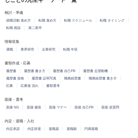
しごとの先生キーワード一覧
検討・準備
就職活動 進め方
転職 進め方
転職 スケジュール
転職 タイミング
転職 相談
第二新卒
情報収集
適職
業界研究
企業研究
転職 年収
書類作成・応募
履歴書
履歴書 書き方
履歴書 自己PR
履歴書 志望動機
履歴書 資格
履歴書 証明写真
職務経歴書
職務経歴書 書き方
応募
応募後 流れ
書類選考
面接・選考
面接 NG
面接 服装
面接 マナー
面接 自己PR
面接 逆質問
内定・退職・入社
内定承諾
内定辞退
退職届
退職願
円満退職