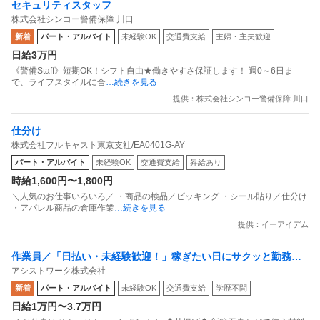
セキュリティスタッフ
株式会社シンコー警備保障 川口
新着
パート・アルバイト
未経験OK
交通費支給
主婦・主夫歓迎
日給3万円
《警備Staff》短期OK！シフト自由★働きやすさ保証します！ 週0～6日ま
で、ライフスタイルに合
…続きを見る
提供：株式会社シンコー警備保障 川口
仕分け
株式会社フルキャスト東京支社/EA0401G-AY
パート・アルバイト
未経験OK
交通費支給
昇給あり
時給1,600円〜1,800円
＼人気のお仕事いろいろ／ ・商品の検品／ピッキング ・シール貼り／仕分け
・アパレル商品の倉庫作業
…続きを見る
提供：イーアイデム
作業員／「日払い・未経験歓迎！」稼ぎたい日にサクッと勤務！
アシストワーク株式会社
単発・週1日～自由シフトの軽作業
新着
パート・アルバイト
未経験OK
交通費支給
学歴不問
日給1万円〜3.7万円