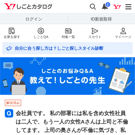
Yahoo!しごとカタログ
検索
通知数
i
ログイン
ID新規取得
企業を探す
しごとQA
特集一覧
スカウト
マイページ
自分に合う探し方は？しごと探しスタイル診断
解決済み
会社員です。 私の部署には私を含め女性社員
は二人で、もう一人の女性Aさんは上司と不倫
してます。 上司の奥さんが不倫に気づき、私