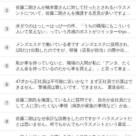
佐藤二朗さんが橋本愛さんに対して行ったとされるハラスメ
2
ントについて、佐藤二朗さんを擁護する意見が多いですよ
ね。 これは極端に言えば、 「ハラスメントでは...
水ダウのはっしーはっぴーの件、「うちの職場にもこういう
3
人いて笑えない」っていう共感のポストがツイッターやyout
ubeのコメント欄に多すぎてそっちに驚いて...
メンズエステで働いている者です メンズエステに採用され、
4
1回だけ出勤したのですが、研修（店長が担当）の際や出勤
時に「元々デリをやっていたなら」という理由で...
私が車を持っていないと、職場の人間が私に「アンタ、たく
5
さん金を持っているのだから車を買えよ。」と言って来ま
す。 でも なんで しんどい思いをして働いた金で...
47才から正社員は不可能に近いかな？ まず正社員で介護はで
6
きません。 警備員は難しいです。できません。 運送会社の
運転手は無理です。できません 過去にうつ...
佐藤二朗氏を擁護している人に質問です。 自分が会社員だと
7
して 人に言いたくない事情（病気や家族の事情など）があ
り、上司や総務等に相談した結果、仕事内容を...
佐藤二朗はなぜ余計な説教をしたのですか？ ハラスメントだ
8
とは思いません。何でもかんでもハラスメントという最近の
風潮に反対です。ただ、橋本愛からすれば良い気...