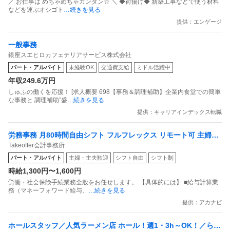
／ お仕事は めちゃめちゃカンタン☆ ＼ ◆荷揚げ◆ 新築工事などで使う材料
などを運ぶオシゴト
…続きを見る
提供：エンゲージ
一般事務
銀座スエヒロカフェテリアサービス株式会社
パート・アルバイト
未経験OK
交通費支給
ミドル活躍中
年収249.6万円
しゅふの働くを応援！ [求人概要 698【事務＆調理補助】企業内食堂での簡単
な事務と 調理補助”盛
…続きを見る
提供：キャリアインデックス転職
労務事務 月80時間自由シフト フルフレックス リモート可 主婦活
Takeoffer会計事務所
躍中
パート・アルバイト
主婦・主夫歓迎
シフト自由
シフト制
時給1,300円〜1,600円
労働・社会保険手続業務全般をお任せします。 【具体的には】 ■給与計算業
務（マネーフォワード給与、
…続きを見る
提供：アカナビ
ホールスタッフ／人気ラーメン店 ホール！週1・3h～OK！／らあ