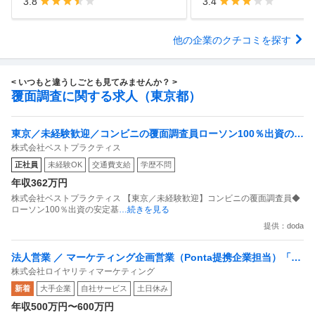
3.8
3.4
他の企業のクチコミを探す
< いつもと違うしごとも見てみませんか？ >
覆面調査に関する求人（東京都）
東京／未経験歓迎／コンビニの覆面調査員ローソン100％出資の安
株式会社ベストプラクティス
定基盤／月５日在宅／残業月10時間
正社員
未経験OK
交通費支給
学歴不問
年収362万円
株式会社ベストプラクティス 【東京／未経験歓迎】コンビニの覆面調査員◆
ローソン100％出資の安定基
…続きを見る
提供：doda
法人営業 ／ マーケティング企画営業（Ponta提携企業担当）「国
株式会社ロイヤリティマーケティング
内最大級の共通ポイントサービスを展開／無駄のない消費社会を
新着
大手企業
自社サービス
土日休み
目指すデータマーケティングカンパニー」
年収500万円〜600万円