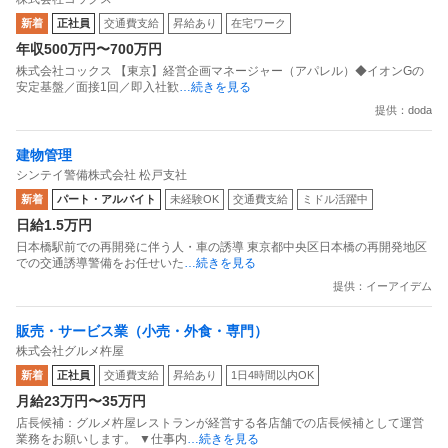
面接1回／即入社歓迎
新着
正社員
交通費支給
昇給あり
在宅ワーク
年収500万円〜700万円
株式会社コックス 【東京】経営企画マネージャー（アパレル）◆イオンGの
安定基盤／面接1回／即入社歓
…続きを見る
提供：doda
建物管理
シンテイ警備株式会社 松戸支社
新着
パート・アルバイト
未経験OK
交通費支給
ミドル活躍中
日給1.5万円
日本橋駅前での再開発に伴う人・車の誘導 東京都中央区日本橋の再開発地区
での交通誘導警備をお任せいた
…続きを見る
提供：イーアイデム
販売・サービス業（小売・外食・専門）
株式会社グルメ杵屋
新着
正社員
交通費支給
昇給あり
1日4時間以内OK
月給23万円〜35万円
店長候補：グルメ杵屋レストランが経営する各店舗での店長候補として運営
業務をお願いします。 ▼仕事内
…続きを見る