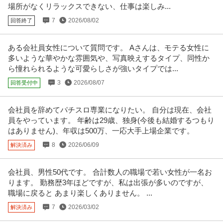
正社員
交通費支給
昇給あり
在宅ワーク
場所がなくリラックスできない、仕事は楽しみ...
年収300万円〜500万円
7
2026/08/02
回答終了
【職種】管理＞経理（財務会計） 【業種】IT・インターネット＞ソフトウエ
ア ※会員属性などに応じ、
…続きを見る
提供：ビズリーチ
ある会社員女性について質問です。 Aさんは、モテる女性に
多いような華やかな雰囲気や、写真映えするタイプ、同性か
採用 ／ 「新橋」人事／HR領域 ～代表直下で裁量大／土日祝休み
ら憧れられるような可愛らしさが強いタイプでは...
クラウドコンサルティング株式会社
3
2026/08/07
回答受付中
新着
正社員
土日休み
フリーランス
年間休日120日以上
年収400万円〜500万円
会社員を辞めてパチスロ専業になりたい。 自分は現在、会社
【職種】人事＞採用 【業種】コンサルティング＞コンサルティング ※会員属
員をやっています。 年齢は29歳、独身(今後も結婚するつもり
性などに応じ、当該求人をビ
…続きを見る
はありません)、年収は500万、一応大手上場企業です。
提供：ビズリーチ
8
2026/06/09
解決済み
法務・コンプライアンス ／ 「測量士・測量士補・測量助手」最新
ひかり司法書士法人
ドローン・3Dレーザースキャナーを駆使する先進的測量技術者／
会社員、男性50代です。 合計数人の職場で若い女性が一名お
正社員
土日休み
高収入
完全週休2日制
創業90年の強固なグループ基盤／京都・丸太町駅徒歩1分／完全週
ります。 勤務歴3年ほどですが、私は出張が多いのですが、
年収800万円〜1,000万円
休2日（土日祝）
職場に戻ると あまり楽しくありません。 ...
【職種】管理＞法務・コンプライアンス 【業種】士業＞その他 ※会員属性な
7
2026/03/02
解決済み
どに応じ、当該求人をビズリ
…続きを見る
提供：ビズリーチ