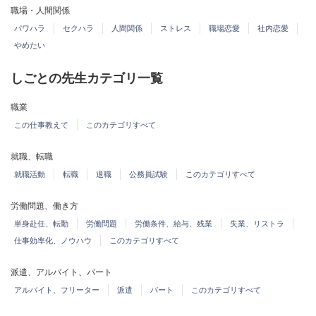
職場・人間関係
パワハラ
セクハラ
人間関係
ストレス
職場恋愛
社内恋愛
やめたい
しごとの先生カテゴリ一覧
職業
この仕事教えて
このカテゴリすべて
就職、転職
就職活動
転職
退職
公務員試験
このカテゴリすべて
労働問題、働き方
単身赴任、転勤
労働問題
労働条件、給与、残業
失業、リストラ
仕事効率化、ノウハウ
このカテゴリすべて
派遣、アルバイト、パート
アルバイト、フリーター
派遣
パート
このカテゴリすべて