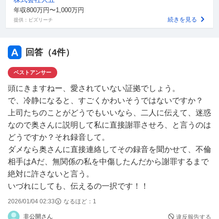
うでもいいです。
年収800万円〜1,000万円
不倫されたのは気の毒だけど、こんな性格だから不倫され
続きを見る
提供：ビズリーチ
たんだろうなと思います。
この電話があったことを年明けに上司やAさんに言った方
がいいでしょうか。
回答（
4
件）
というか言いたい。
ベストアンサー
勘違いとはいえあまりに無礼だし、せめて謝ってほしいで
す。
頭にきますねー、愛されていない証拠でしょう。
で、冷静になると、すごくかわいそうではないですか？
上司たちのことがどうでもいいなら、二人に伝えて、迷惑
なので奥さんに説明して私に直接謝罪させろ、と言うのは
どうですか？それ録音して。
ダメなら奥さんに直接連絡してその録音を聞かせて、不倫
相手はAだ、無関係の私を中傷したんだから謝罪するまで
絶対に許さないと言う。
いづれにしても、伝えるの一択です！！
2026/01/04 02:33
なるほど：
1
非公開さん
違反報告する