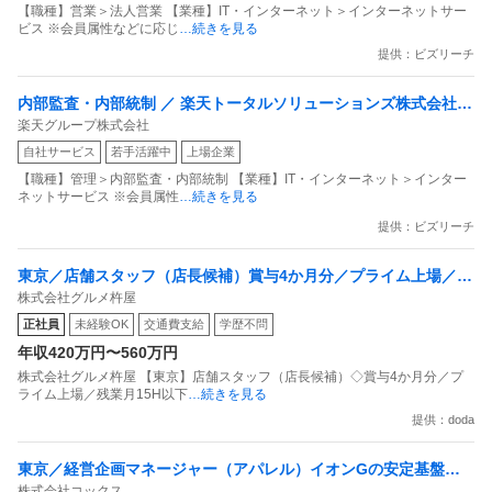
【職種】営業＞法人営業 【業種】IT・インターネット＞インターネットサー
ビス ※会員属性などに応じ
…続きを見る
提供：ビズリーチ
内部監査・内部統制 ／ 楽天トータルソリューションズ株式会社
楽天グループ株式会社
戦略事業コンプライアンス支援部 業務統制支援課：ショップコン
自社サービス
若手活躍中
上場企業
プライアンス推進担当（SBCSD）
【職種】管理＞内部監査・内部統制 【業種】IT・インターネット＞インター
ネットサービス ※会員属性
…続きを見る
提供：ビズリーチ
東京／店舗スタッフ（店長候補）賞与4か月分／プライム上場／残
株式会社グルメ杵屋
業月15H以下／新店オープン多数
正社員
未経験OK
交通費支給
学歴不問
年収420万円〜560万円
株式会社グルメ杵屋 【東京】店舗スタッフ（店長候補）◇賞与4か月分／プ
ライム上場／残業月15H以下
…続きを見る
提供：doda
東京／経営企画マネージャー（アパレル）イオンGの安定基盤／
株式会社コックス