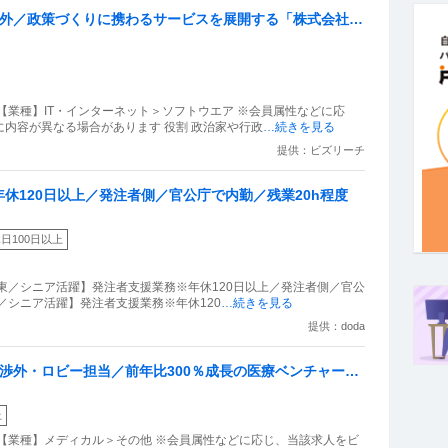
渉外／政策づくりに携わるサービスを展開する「株式会社P
【業種】IT・インターネット＞ソフトウエア ※会員属性などに応
内容が異なる場合があります 役割 政治家や行政
…続きを見る
提供：ビズリーチ
休120日以上／発注者側／官公庁で内勤／残業20h程度
日100日以上
東／シニア活躍】発注者支援業務※年休120日以上／発注者側／官公
東／シニア活躍】発注者支援業務※年休120
…続きを見る
提供：doda
体渉外・ロビー担当／前年比300％成長の医療ベンチャーで
上
【業種】メディカル＞その他 ※会員属性などに応じ、当該求人をビ