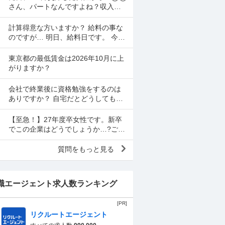
働いてましたよ！！
さん、パートなんですよね？収入は
私の方が多いと思うけど、もし私が
育休とか持病で働けなくなったとし
計算得意な方いますか？ 給料の事な
たら、◯◯さんの収入だけ...
のですが… 明日、給料日です。 今月
は体調崩して休みが多かったです 時
給1070円 月10日勤務 実働時間48時
東京都の最低賃金は2026年10月に上
間 前払...
がりますか？
会社で終業後に資格勉強をするのは
ありですか？ 自宅だとどうしても集
中できないです。 資格は業務に関係
する資格です。 うちの会社はタイム
【至急！】27年度卒女性です。新卒
カードとキントーンを...
でこの企業はどうでしょうか…?ご意
見頂きたいです。中小～中堅程度の
機械メーカーです。 職種は営業事務
質問をもっと見る
職です。 社内環境等...
職エージェント求人数ランキング
[PR]
リクルートエージェント