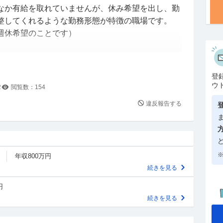
なか有給を取れていませんが、休み希望を出し、勤
整してくれるような勤務形態が特徴の職場です。
週休希望のことです）
ら「何をするのか」「他の人も希望を出しているが
考えて休みを入れているのか」など強い言葉で注意
登
れたりすることがあります。
ウ
2
閲覧数：
154
り、私がいち早く希望を出していたにも関わらずそ
違反報告する
の中でみんな我慢していることは20数年生きてきた
っています。しかし、プライベートな理由を聞かれ
※
年収800万円
のは納得がいきません。
続きを見る
しょうか。パワハラで訴えることはもちろんです
円
がします。法律的によろしくないことであるならば
続きを見る
のような被害者が出ないようにしたいです。