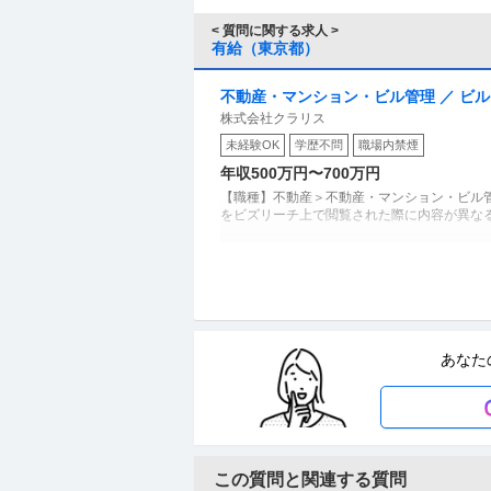
< 質問に関する求人 >
有給（東京都）
不動産・マンション・ビル管理 ／ ビル
株式会社クラリス
転勤無し／夜勤及び夜間の呼出なし
未経験OK
学歴不問
職場内禁煙
年収500万円〜700万円
【職種】不動産＞不動産・マンション・ビル管
をビズリーチ上で閲覧された際に内容が異なる
不動産・マンション・ビル管理 ／ 「マ
三信住建株式会社
日134日
正社員
職場内禁煙
高収入
残業月20時間
あなた
年収800万円〜1,000万円
【職種】不動産＞不動産・マンション・ビル管
をビズリーチ上で閲覧された際に内容が異なる場
この質問と関連する質問
建築施工管理 ／ 「現場技術者」未経