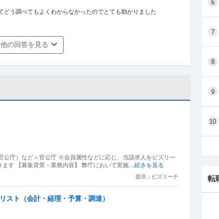
6
してどう調べてもよくわからなかったのでとても助かりました
7
他の回答を見る
8
9
）
10
官公庁）など＞官公庁 ※会員属性などに応じ、当該求人をビズリー
ます 【募集背景・業務内容】 弊庁において実施
…続きを見る
提供：ビズリーチ
転
ャリスト（会計・経理・予算・調達）