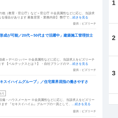
1
の他（教育・官公庁）など＞官公庁 ※会員属性などに応じ、当該求
る場合があります 募集背景・業務内容】 弊庁で
…続きを見る
提供：ビズリーチ
ア形成が可能／20代～50代まで活躍中」建築施工管理技士
2
動産＞デベロッパー ※会員属性などに応じ、当該求人をビズリーチ
す 【ベルテックスとは？】 ・自社ブランドのマ
…続きを見る
提供：ビズリーチ
3
セキスイハイムグループ」／住宅業界屈指の働きやすさ
あり
設備・ハウスメーカー ※会員属性などに応じ、当該求人をビズリー
ります 『セキスイハイム』グループの一員として、
…続きを見る
提供：ビズリーチ