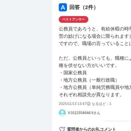
よろしくお願いいたします。
回答（
2
件）
ベストアンサー
公務員であろうと、有給休暇の時
営の妨げになる場合に限られます
ですので、職場の言っていること
ただ、公務員といっても、職種に
種を伏せない方がいいです。
・国家公務員
・地方公務員（一般行政職）
・地方公務員（単純労務職員や地
それぞれ相談先が異なります。
2025/11/13 13:47
なるほど：
1
ll 0111554646 llさん
質問者からのお礼コメント