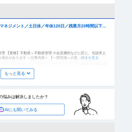
マネジメント／土日休／年休120日／残業月20時間以下／
理 【業種】不動産＞不動産管理 ※会員属性などに応じ、当該求人
場合があります ＜仕事内容＞ 【一部現場への直
…続きを見る
提供：ビズリーチ
もっと見る
ンション管理」フロント職／年収600万〜1000万／年間休
以内
の悩みは
解決しましたか？
理 【業種】不動産＞不動産管理 ※会員属性などに応じ、当該求人
AIにも聞いてみる
合があります 【110名で売上1,000億超
…続きを見る
提供：ビズリーチ
験者歓迎！賞与5ヶ月分残業20時間未満社宅制度あり〜利益