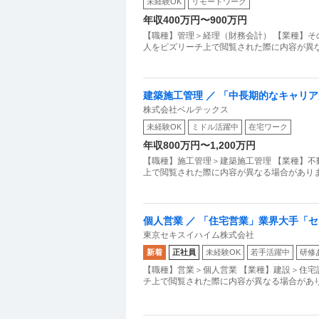
未経験OK
リモートワーク
年収400万円〜900万円
【職種】管理＞経理（財務会計） 【業種】そ
人をビズリーチ上で閲覧された際に内容が異な
建築施工管理 ／ 「中長期的なキャリ
株式会社ベルテックス
未経験OK
ミドル活躍中
在宅ワーク
年収800万円〜1,200万円
【職種】施工管理＞建築施工管理 【業種】不
上で閲覧された際に内容が異なる場合がありま
個人営業 ／ 「住宅営業」業界大手「
東京セキスイハイム株式会社
新着
正社員
未経験OK
若手活躍中
研修
【職種】営業＞個人営業 【業種】建設＞住宅
チ上で閲覧された際に内容が異なる場合があ