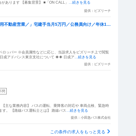
あります 【募集背景】 ■「ON CALL」
…続きを見る
提供：ビズリーチ
資用不動産営業／」宅建手当月5万円／公務員向け／年休12
上げ〜セミナーや広告で集客した顧客に対して投資用不動産の
ベロッパー ※会員属性などに応じ、当該求人をビズリーチ上で閲覧
日成アドバンス東京支社について ◈◈ 日成ア
…続きを見る
提供：ビズリーチ
不問
。 【主な業務内容】 バスの運転、乗降客の対応や 車両点検、緊急時
ます。 【路線バス運転士とは】 路線バス
…続きを見る
提供：小田急バス株式会社
この条件の求人をもっと見る