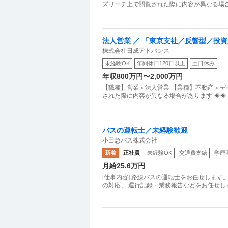
ズリーチ上で閲覧された際に内容が異なる場合が
法人営業 ／ 「東京支社／反響型／投
株式会社日成アドバンス
0日（土日休み）／2026年2月立ち
未経験OK
年間休日120日以上
土日休み
アプローチ〜
年収800万円〜2,000万円
【職種】営業＞法人営業 【業種】不動産＞デ
された際に内容が異なる場合があります ◈◈ 
バスの運転士／未経験歓迎
小田急バス株式会社
新着
正社員
未経験OK
交通費支給
学歴
月給25.6万円
[仕事内容] 路線バスの運転士をお任せします
の対応、 運行記録・業務報告などをお任せし