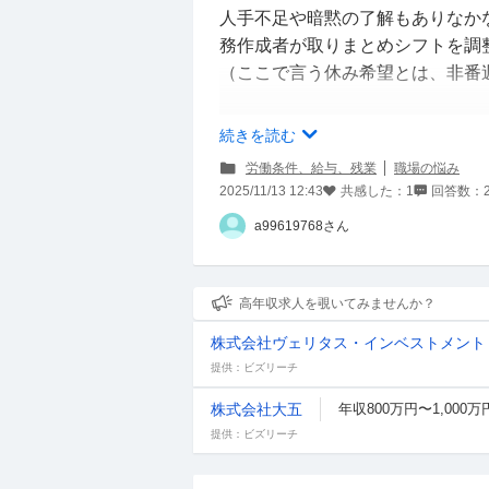
人手不足や暗黙の了解もありなか
務作成者が取りまとめシフトを調
（ここで言う休み希望とは、非番
しかし、私が休みの希望を出した
続きを読む
なぜ動かさないのか」「ちゃんと
労働条件、給与、残業
職場の悩み
されたり、勝手に希望を取り消さ
2025/11/13 12:43
共感した：
1
回答数：
他の人の希望が被っていなかった
a99619768さん
う言われます。
有給を取れないことや、人手不足
高年収求人を覗いてみませんか？
少ない経験で培われた感覚でわか
株式会社ヴェリタス・インベストメント
たり、希望を取り消されたりする
提供：ビズリーチ
こういった時はどうしたらいいで
株式会社大五
年収800万円〜1,000万
が、根本的な解決にはならない気
提供：ビズリーチ
それを指摘することで解決し、私