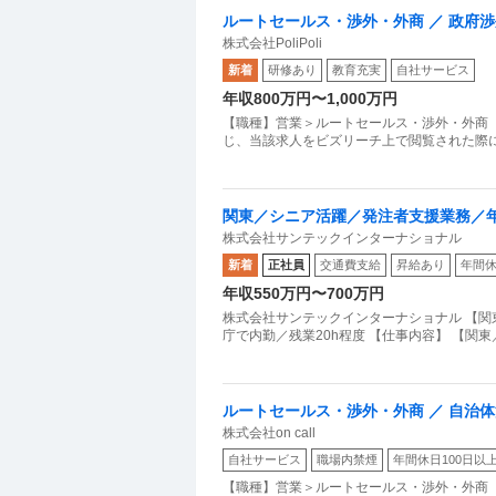
ルートセールス・渉外・外商 ／ 政府
株式会社PoliPoli
oliPoli」
新着
研修あり
教育充実
自社サービス
年収800万円〜1,000万円
【職種】営業＞ルートセールス・渉外・外商 
じ、当該求人をビズリーチ上で閲覧された際に
関東／シニア活躍／発注者支援業務／年
株式会社サンテックインターナショナル
新着
正社員
交通費支給
昇給あり
年間休
年収550万円〜700万円
株式会社サンテックインターナショナル 【関
庁で内勤／残業20h程度 【仕事内容】 【関
ルートセールス・渉外・外商 ／ 自治
株式会社on call
社会インフラを創る
自社サービス
職場内禁煙
年間休日100日以
【職種】営業＞ルートセールス・渉外・外商 