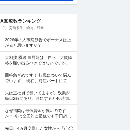
&A閲覧数ランキング
ゴリ:
労働条件、給与、残業
2026年の人事院勧告でボーナスは上
がると思いますか？
大相撲 横綱 豊昇龍は、自ら、大関降
格を願い出るべきではないですか？
引退でもいいです。 横綱の務めを果
たせてないし、今後、果たせる見込
回答急ぎめです！ 転職について悩ん
みもないのだ...
でいます。 現在、時短パートにて就
業しています。 時給は高くなく県の
最低賃金＋20円で、1日6時間で働い
夫は正社員で働いてますが、残業が
ています。 ...
毎日2時間あり、月にすると40時間ほ
どです。 毎月給料を見て、残業あり
き、残業はありがたい、副業しなく
なぜ福岡は最低賃金が低いのです
て済むし、お金も多く...
か？ 今は全国的に最低でも千円超え
てますが私が高校時代だった20年前
なんか６３０円で大手ファミレスで
先日、4ヵ月交際した女性から「◯◯