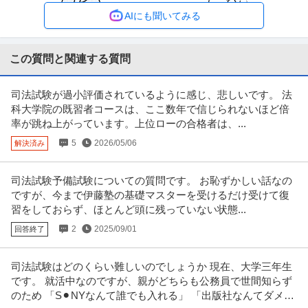
未経験OK
職場内禁煙
残業月20時間以内
AIにも聞いてみる
年収800万円〜1,000万円
【職種】管理＞内部監査・内部統制 【業種】IT・インターネット＞インター
ネットサービス ※会員属性
…続きを見る
この質問と関連する質問
提供：ビズリーチ
司法試験が過小評価されているように感じ、悲しいです。 法
実写映像作品（映画・ドラマ)／進行管理(PM)／映画『正体』等の
科大学院の既習者コースは、ここ数年で信じられないほど倍
株式会社ＢＡＢＥＬ ＬＡＢＥＬ
実績多数／サイバーエージェントＧ
率が跳ね上がっています。上位ローの合格者は、...
新着
正社員
交通費支給
学歴不問
昇給あり
5
2026/05/06
解決済み
年収500万円〜700万円
株式会社ＢＡＢＥＬ ＬＡＢＥＬ 【実写映像作品（映画・ドラマ)】進行管理
(PM)／映画『正体』等の
…続きを見る
司法試験予備試験についての質問です。 お恥ずかしい話なの
提供：doda
ですが、今まで伊藤塾の基礎マスターを受けるだけ受けて復
習をしておらず、ほとんど頭に残っていない状態...
大崎／法務リーダー候補会社の根幹を支える／事業拡大を法務か
2
2025/09/01
回答終了
株式会社STAYGOLD
ら牽引／休み取得しやすい環境
新着
正社員
交通費支給
学歴不問
昇給あり
司法試験はどのくらい難しいのでしょうか 現在、大学三年生
年収400万円〜600万円
です。 就活中なのですが、親がどちらも公務員で世間知らず
株式会社STAYGOLD 【大崎】法務リーダー候補◆会社の根幹を支える／事業
のため 「S⚫︎NYなんて誰でも入れる」 「出版社なんてダメ
拡大を法務から牽引休み
…続きを見る