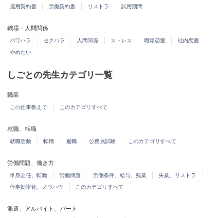
雇用契約書
労働契約書
リストラ
試用期間
職場・人間関係
パワハラ
セクハラ
人間関係
ストレス
職場恋愛
社内恋愛
やめたい
しごとの先生カテゴリ一覧
職業
この仕事教えて
このカテゴリすべて
就職、転職
就職活動
転職
退職
公務員試験
このカテゴリすべて
労働問題、働き方
単身赴任、転勤
労働問題
労働条件、給与、残業
失業、リストラ
仕事効率化、ノウハウ
このカテゴリすべて
派遣、アルバイト、パート