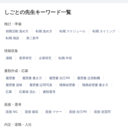
しごとの先生キーワード一覧
検討・準備
就職活動 進め方
転職 進め方
転職 スケジュール
転職 タイミング
転職 相談
第二新卒
情報収集
適職
業界研究
企業研究
転職 年収
書類作成・応募
履歴書
履歴書 書き方
履歴書 自己PR
履歴書 志望動機
履歴書 資格
履歴書 証明写真
職務経歴書
職務経歴書 書き方
応募
応募後 流れ
書類選考
面接・選考
面接 NG
面接 服装
面接 マナー
面接 自己PR
面接 逆質問
内定・退職・入社