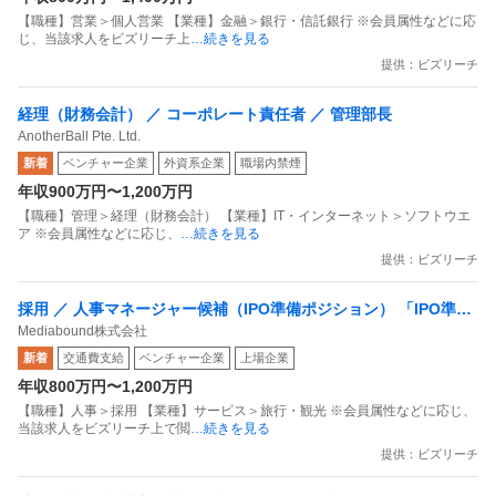
【職種】営業＞個人営業 【業種】金融＞銀行・信託銀行 ※会員属性などに応
じ、当該求人をビズリーチ上
…続きを見る
提供：ビズリーチ
経理（財務会計） ／ コーポレート責任者 ／ 管理部長
AnotherBall Pte. Ltd.
新着
ベンチャー企業
外資系企業
職場内禁煙
年収900万円〜1,200万円
【職種】管理＞経理（財務会計） 【業種】IT・インターネット＞ソフトウエ
ア ※会員属性などに応じ、
…続きを見る
提供：ビズリーチ
採用 ／ 人事マネージャー候補（IPO準備ポジション） 「IPO準備
Mediabound株式会社
中／服装自由／通勤交通費支給」
新着
交通費支給
ベンチャー企業
上場企業
年収800万円〜1,200万円
【職種】人事＞採用 【業種】サービス＞旅行・観光 ※会員属性などに応じ、
当該求人をビズリーチ上で閲
…続きを見る
提供：ビズリーチ