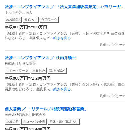
んでもいいので勉強の手がかりとなることを教えて欲しい
法務・コンプライアンス ／ 「法人営業経験者限定」パラリーガル
ミカタ弁護士法人
です。
として法律事務のプロを目指しませんか？（土日祝休・在宅勤務
未経験OK
昇給あり
在宅ワーク
長文失礼しました。ご回答よろしくお願いします！
可・サポート体制・資格支援充実・8月東京駅移転予定）
年収400万円〜500万円
【職種】管理＞法務・コンプライアンス 【業種】士業＞法律事務所 ※会員属
性などに応じ、当該求人をビ
…続きを見る
提供：ビズリーチ
法務・コンプライアンス ／ 社内弁護士
株式会社りそな銀行
リモートワーク
土日休み
職場内禁煙
年収800万円〜1,200万円
【職種】管理＞法務・コンプライアンス 【業種】金融＞銀行・信託銀行 ※会
員属性などに応じ、当該求人
…続きを見る
提供：ビズリーチ
個人営業 ／ 「リテール／相続関連顧客営業」
三菱UFJ信託銀行株式会社
上場企業
グローバル企業
産休・育休実績あり
年収800万円〜1,400万円