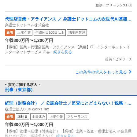
提供：フリーランスHub
代理店営業・アライアンス ／ 弁護士ドットコムの次世代AI基盤
弁護士ドットコム株式会社
「LegalBrain」を社会の実装へ／アライアンスで新市場を創り出
新着
上場企業
年間休日100日以上
職場内禁煙
すBizDev
年収800万円〜1,200万円
【職種】営業＞代理店営業・アライアンス 【業種】IT・インターネット＞イ
ンターネットサービス ※会
…続きを見る
提供：ビズリーチ
この条件の求人をもっと見る
< 質問に関する求人 >
刑事（東京都）
経理（財務会計） ／ 公認会計士／監査にとどまらない！税務・M
税理士法人Blue Works Tax
＆A・IPO支援まで挑むアドバイザリー／毎年成長率40％を目指す
新着
正社員
土日休み
上場企業
フリーランス
成長ファーム
年収800万円〜1,000万円
【職種】管理＞経理（財務会計） 【業種】士業＞監査・税理士法人 ※会員属
性などに応じ、当該求人をビ
…続きを見る