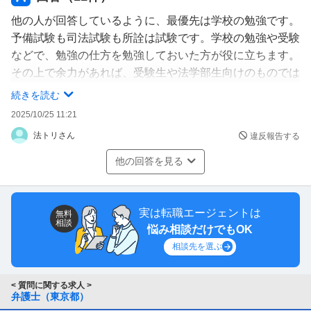
•刑事訴訟法 •行政法
他の人が回答しているように、最優先は学校の勉強です。
・英語 ・理論的思考 ・社会・人文科学
予備試験も司法試験も所詮は試験です。学校の勉強や受験
・数学・自然科学の基礎
などで、勉強の仕方を勉強しておいた方が役に立ちます。
その上で余力があれば、受験生や法学部生向けのものでは
覚えること、勉強すこと多すぎ！
なく、一般向けに法律を説明しているような本を読んで、
続きを読む
何から勉強すればいいの？
法律の考え方などに慣れておくのがいいのでは？
2025/10/25 11:21
何を参考にすればいいの？
どういう風に勉強するべきなの？
法トリさん
違反報告する
何を覚えればいいの？
他の回答を見る
学校の勉強だってあるのにどうすればいいの！？
私が軽口叩いてるのもちゃんと理解しています。試験を受
実は転職エージェントは
無料
けることによってたくさんの費用やその勉強代にも結構な
相談
悩み相談だけでもOK
額がかかることも理解しています。 かるーく考えた夢で
相談先を選ぶ
はあるけどしっかりやれることはやりたいと思いました。
< 質問に関する求人 >
なのでどなたか教えてください。どのように勉強すればい
弁護士（東京都）
いのですか？司法試験を受けた方が参考にした本など、な