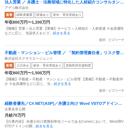
法人営業 ／ 弁護士・法務領域に特化した人材紹介コンサルタント
アデコ株式会社
（経験者採用）
新着
経験者優遇
研修あり
産休・育休実績あり
年収800万円〜1,200万円
【職種】営業＞法人営業 【業種】サービス＞人材紹介・人材派遣 ※会員属性
などに応じ、当該求人をビズ
…続きを見る
提供：ビズリーチ
不動産・マンション・ビル管理 ／ 「契約管理責任者」リスク管理
株式会社ネクサスエージェント
高度化と組織再建／若手組織の育成と業務フロー標準化／IPO準備
新着
土日休み
産休・育休実績あり
資格取得支援制度
中／2025年度売上高201億円突破
年収900万円〜1,500万円
【職種】不動産＞不動産・マンション・ビル管理 【業種】不動産＞不動産仲
介 ※会員属性などに応じ、当
…続きを見る
提供：ビズリーチ
経験者優先／C#.NET(ASP)／弁護士向け Word VSTOアドイン開
企業名非公開
発
月給70万円
【仕事内容】 弁護士向け業務効率化ツールであるCursorにおいて、Word用V
STOアドインの開
…続きを見る