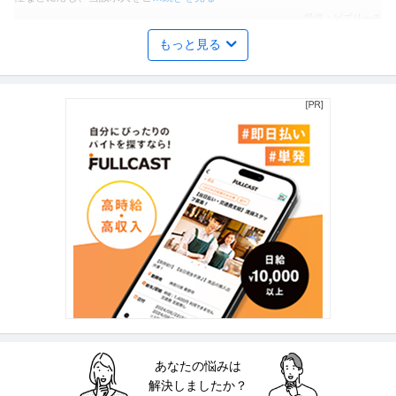
提供：ビズリーチ
もっと見る
SE（Web・オープン系） ／ ソフトウェアエンジニア／メディア
株式会社ココナラ
事業
年間休日120日以上
リモートワーク
年間休日100日以上
年収400万円〜700万円
【職種】IT技術職＞SE（Web・オープン系） 【業種】IT・インターネット＞
インターネットサービ
…続きを見る
提供：ビズリーチ
法人営業 ／ アカウントプランナー／ココナラ法律相談
株式会社ココナラ
上場企業
自社サービス
年間休日110日以上
年収400万円〜600万円
【職種】営業＞法人営業 【業種】IT・インターネット＞インターネットサー
ビス ※会員属性などに応じ
…続きを見る
提供：ビズリーチ
あなたの悩みは
内部監査・内部統制 ／ グループコンプライアンス統括部 リスク
解決しましたか？
楽天グループ株式会社
管理部 照会管理課：照会担当（RMD）