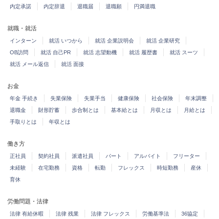
内定承諾
内定辞退
退職届
退職願
円満退職
就職・就活
インターン
就活 いつから
就活 企業説明会
就活 企業研究
OB訪問
就活 自己PR
就活 志望動機
就活 履歴書
就活 スーツ
就活 メール返信
就活 面接
お金
年金 手続き
失業保険
失業手当
健康保険
社会保険
年末調整
退職金
財形貯蓄
歩合制とは
基本給とは
月収とは
月給とは
手取りとは
年収とは
働き方
正社員
契約社員
派遣社員
パート
アルバイト
フリーター
未経験
在宅勤務
資格
転勤
フレックス
時短勤務
産休
育休
労働問題・法律
法律 有給休暇
法律 残業
法律 フレックス
労働基準法
36協定