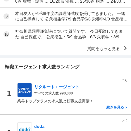
0点 環境・設備 … 16/20点 法規 … 25/30点 構造 … 24/30点
...
本日友人が令和8年度の調理師試験を受けてきました。 一緒
9
に自己採点して 公衆衛生学7/9 食品学5/6 栄養学4/9 食品衛生
学8/15 調理理論9/17 食文
神奈川県調理師免許について質問です。 今日受験してきまし
10
た 自己採点で、 公衆衛生：5/9 食品学：6/6 栄養学：8/9 食
品衛生：10/15 調理理...
質問をもっと見る
転職エージェント求人数ランキング
[PR]
リクルートエージェント
1
すべての求人数
990,000
業界トップクラスの求人数と転職支援実績！
続きを見る
[PR]
doda