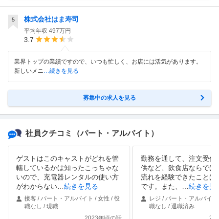
株式会社はま寿司
5
平均年収
497万円
3.7
業界トップの業績ですので、いつも忙しく、お店には活気があります。
新しいメニ
…続きを見る
募集中の求人を見る
社員クチコミ
（パート・アルバイト）
ゲストはこのキャストがどれを管
勤務を通して、注文受付
轄しているかは知ったこっちゃな
供など、飲食店ならでは
いので、充電器レンタルの使い方
流れを経験できたことは
がわからない
…
続きを見る
です。また、
…
続きを見
接客 / パート・アルバイト / 女性 / 役
レジ / パート・アルバイト /
職なし / 現職
職なし / 退職済み
2023年頃の話
20