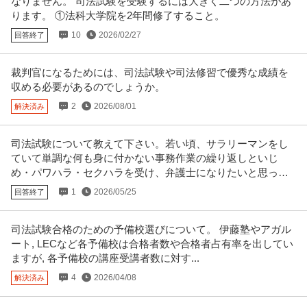
なりません。 司法試験を受験するには大きく二つの方法があ
ります。 ①法科大学院を2年間修了すること。
10
2026/02/27
回答終了
裁判官になるためには、司法試験や司法修習で優秀な成績を
収める必要があるのでしょうか。
2
2026/08/01
解決済み
司法試験について教えて下さい。若い頃、サラリーマンをし
ていて単調な何も身に付かない事務作業の繰り返しといじ
め・パワハラ・セクハラを受け、弁護士になりたいと思った
ことがありました。
1
2026/05/25
回答終了
司法試験合格のための予備校選びについて。 伊藤塾やアガル
ート, LECなど各予備校は合格者数や合格者占有率を出してい
ますが, 各予備校の講座受講者数に対す...
4
2026/04/08
解決済み