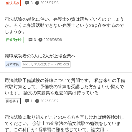
だ」
提供：doda
3
2026/07/08
解決済み
弁護士／「1080万スタート」刑事事件／交通事故の弁護活動メイ
司法試験の易化に伴い、弁護士の質は落ちているのでしょう
アトム法律税務グループ
ン！ワークライフバランスも叶う「転勤なし」
か。ろくに弁護活動できない弁護士というのは存在するので
業務委託
未経験OK
学歴不問
教育充実
しょうか。
年収1,080万円
3
2026/08/06
回答受付中
★本求人は司法試験合格者を対象としています★ This position is limited t
…
続きを見る
提供：エンゲージ
転職成功者の3人に2人が上場企業へ
おすすめ
PR：リアルエステートWORKS
弁護士 ／ 「弁護士／青山」若手の成長からベテランまで幅広く歓
桝實法律事務所
迎！一般民事・家事・企業法務・渉外案件まで幅広く
正社員
未経験OK
スキルアップ
リモートワーク
司法試験予備試験の答練について質問です。 私は来年の予備
試験対策として、予備校の答練を受講した方がよいか悩んで
年収800万円〜1,500万円
います。 論文の問題集や過去問集は持っている...
【職種】専門職＞弁護士 【業種】士業＞法律事務所 ※会員属性などに応じ、
当該求人をビズリーチ上で閲
…続きを見る
1
2026/08/02
回答終了
提供：ビズリーチ
司法試験に取り組んだことのある方も宜しければ解答検討し
相談員／元警察官募集／300万会員を突破！トラブル解決支援サー
てください。 会計士の企業法の論文試験の勉強をしていま
株式会社ヴァンガードスミス
ビス／土日祝休・年間休日128日
す。この科目が1番学習に難を感じていて、論文用...
正社員
交通費支給
学歴不問
昇給あり