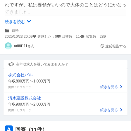
れですが、私は要領がいいので大体のことはどうにかなっ
てきました。
ですが最近将来のことに不安になってきました。そこで将
続きを読む
来、何になりたいのかと考えると弁護士ってかっこいいな
資格
って思いました。
2025/10/23 20:09
共感した：
0
回答数：
11
閲覧数：
289
元々、弁護士に多少の興味はあったこともあり、将来の夢
adf8f111さん
違反報告する
は弁護士(仮)にしよう！と思いました。
そこで将来の夢に向けて色々調べてみると、弁護士になる
ためには司法試験予備試験を受け、その後司法試験を受け
高年収求人を覗いてみませんか？
ることができると知りました。
株式会社パルコ
正直、大学に入ってそのまま司法試験を受けた方がいいの
年収800万円〜1,000万円
かもしれないけど、私の家庭環境や住んでる場所的に前者
続きを見る
提供：ビズリーチ
の予備試験を受けた方がいいと思いました。
清水建設株式会社
でも夢だ。なんだと騒ぐばかりで何もしないのは嫌なので
年収900万円〜2,000万円
しっかり勉強しようと思いました。
続きを見る
提供：ビズリーチ
でも何から始めればいいのかさっぱり！
・憲法 •民法 •刑法 •商法 •民事訴訟法
回答（
11
件）