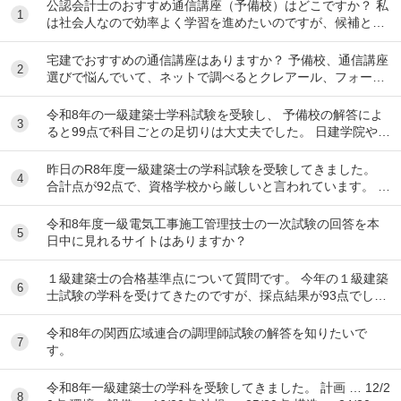
公認会計士のおすすめ通信講座（予備校）はどこですか？ 私
1
は社会人なので効率よく学習を進めたいのですが、候補とし
てはクレアール、LEC、CPA会計学院、大原...
宅建でおすすめの通信講座はありますか？ 予備校、通信講座
2
選びで悩んでいて、ネットで調べるとクレアール、フォーサ
イト、スタディング、TACなど色々出てきて...
令和8年の一級建築士学科試験を受験し、 予備校の解答によ
3
ると99点で科目ごとの足切りは大丈夫でした。 日建学院やX
によると合格最低点予想が高くなると言われ...
昨日のR8年度一級建築士の学科試験を受験してきました。
4
合計点が92点で、資格学校から厳しいと言われています。 製
図の準備は始めるべきでしょうか？ ちな...
令和8年度一級電気工事施工管理技士の一次試験の回答を本
5
日中に見れるサイトはありますか？
１級建築士の合格基準点について質問です。 今年の１級建築
6
士試験の学科を受けてきたのですが、採点結果が93点でし
た。 各予備校の予想される合格基準点は N...
令和8年の関西広域連合の調理師試験の解答を知りたいで
7
す。
令和8年一級建築士の学科を受験してきました。 計画 … 12/2
8