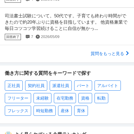
司法書士試験について。50代です。子育ても終わり時間がで
きたので約20年ぶりに資格を目指しています。 他資格兼業で
毎日コツコツ学習続けることに自信が無かっ...
7
2026/05/09
回答終了
質問をもっと見る
働き方に関する質問をキーワードで探す
正社員
契約社員
派遣社員
パート
アルバイト
フリーター
未経験
在宅勤務
資格
転勤
フレックス
時短勤務
産休
育休