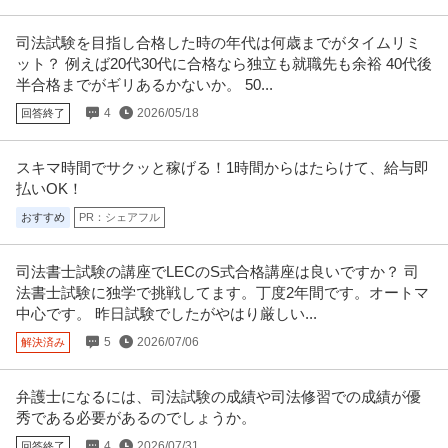
司法試験を目指し合格した時の年代は何歳までがタイムリミ
ット？ 例えば20代30代に合格なら独立も就職先も余裕 40代後
半合格までがギリあるかないか。 50...
4
2026/05/18
回答終了
スキマ時間でサクッと稼げる！1時間からはたらけて、給与即
払いOK！
おすすめ
PR：シェアフル
司法書士試験の講座でLECのS式合格講座は良いですか？ 司
法書士試験に独学で挑戦してます。丁度2年間です。オートマ
中心です。 昨日試験でしたがやはり厳しい...
5
2026/07/06
解決済み
弁護士になるには、司法試験の成績や司法修習での成績が優
秀である必要があるのでしょうか。
4
2026/07/31
回答終了