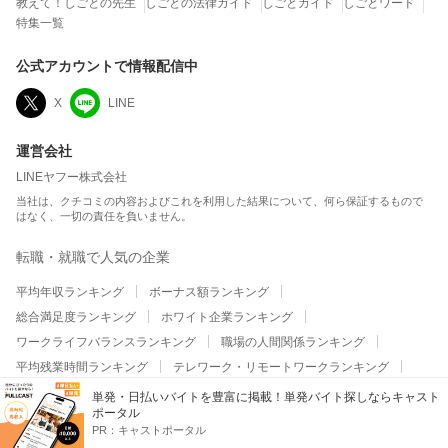
教えて！しごとの先生
しごとの法律ガイド
しごとガイド
しごとワード
特集一覧
公式アカウントで情報配信中
X
LINE
運営会社
LINEヤフー株式会社
当社は、クチコミの内容およびこれを利用した結果について、何ら保証するもので
はなく、一切の責任を負いません。
転職・就職で人気の企業
平均年収ランキング
ボーナス額ランキング
総合満足度ランキング
ホワイト企業ランキング
ワークライフバランスランキング
職場の人間関係ランキング
平均残業時間ランキング
テレワーク・リモートワークランキング
給与・昇給・福利厚生ランキング
副業の実施率ランキング
単発・日払いバイトを豊富に掲載！単発バイト探しならキャスト
ポータル
大企業の平均年収ランキング
大企業のボーナス額ランキング
PR：
キャストポータル