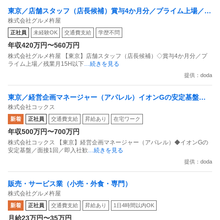
東京／店舗スタッフ（店長候補）賞与4か月分／プライム上場／残
株式会社グルメ杵屋
業月15H以下／新店オープン多数
正社員
未経験OK
交通費支給
学歴不問
年収420万円〜560万円
株式会社グルメ杵屋 【東京】店舗スタッフ（店長候補）◇賞与4か月分／プ
ライム上場／残業月15H以下
…続きを見る
提供：doda
東京／経営企画マネージャー（アパレル）イオンGの安定基盤／
株式会社コックス
面接1回／即入社歓迎
新着
正社員
交通費支給
昇給あり
在宅ワーク
年収500万円〜700万円
株式会社コックス 【東京】経営企画マネージャー（アパレル）◆イオンGの
安定基盤／面接1回／即入社歓
…続きを見る
提供：doda
販売・サービス業（小売・外食・専門）
株式会社グルメ杵屋
新着
正社員
交通費支給
昇給あり
1日4時間以内OK
月給23万円〜35万円