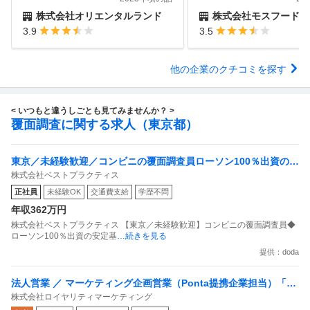
株式会社オリエンタルランド
株式会社モスフードサ
3.9
3.5
他の企業のクチコミを探す
< いつもと違うしごとも見てみませんか？ >
覆面調査に関する求人（東京都）
東京／未経験歓迎／コンビニの覆面調査員ローソン100％出資の安
株式会社ベストプラクティス
定基盤／月５日在宅／残業月10時間
正社員
未経験OK
交通費支給
学歴不問
年収362万円
株式会社ベストプラクティス 【東京／未経験歓迎】コンビニの覆面調査員◆
ローソン100％出資の安定基
…続きを見る
提供：doda
法人営業 ／ マーケティング企画営業（Ponta提携企業担当）「国
株式会社ロイヤリティマーケティング
内最大級の共通ポイントサービスを展開／無駄のない消費社会を