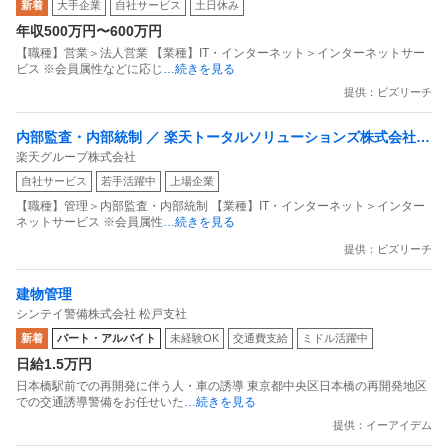
新着
大手企業
自社サービス
土日休み
目指すデータマーケティングカンパニー」
年収500万円〜600万円
【職種】営業＞法人営業 【業種】IT・インターネット＞インターネットサー
ビス ※会員属性などに応じ
…続きを見る
提供：ビズリーチ
内部監査・内部統制 ／ 楽天トータルソリューションズ株式会社
楽天グループ株式会社
戦略事業コンプライアンス支援部 業務統制支援課：ショップコン
自社サービス
若手活躍中
上場企業
プライアンス推進担当（SBCSD）
【職種】管理＞内部監査・内部統制 【業種】IT・インターネット＞インター
ネットサービス ※会員属性
…続きを見る
提供：ビズリーチ
建物管理
シンテイ警備株式会社 松戸支社
新着
パート・アルバイト
未経験OK
交通費支給
ミドル活躍中
日給1.5万円
日本橋駅前での再開発に伴う人・車の誘導 東京都中央区日本橋の再開発地区
での交通誘導警備をお任せいた
…続きを見る
提供：イーアイデム