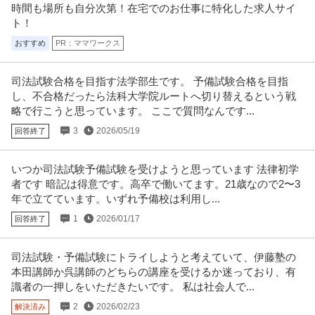
時間も場所も自分次第！在宅でのお仕事に特化した求人サイ
ト！
おすすめ
PR：ママワークス
司法試験合格を目指す法学部生です。 予備試験合格を目指
し、不合格だったら法科大学院ルートへ切り替えるという戦
略で行こうと思っています。 ここで質問なんです...
3
2026/05/19
回答終了
いつか司法試験予備試験を受けようと思っています 法律初学
者です 暗記は得意です。高卒で働いてます。21歳なので2〜3
年で立てています。いずれ予備校は利用し...
1
2026/01/17
回答終了
司法試験・予備試験にトライしようと考えていて、伊藤塾の
本田講師か呉講師のどちらの講座を受けるか迷っており、有
識者の一押しをいただきたいです。 私は社会人で...
2
2026/02/23
解決済み