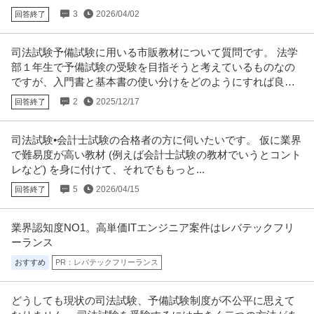
3
2026/04/02
回答終了
年収392万円〜602万円
株式会社ヴァンガードスミス 【相談員】元警察官募集｜300万会員を突破！
トラブル解決支援サービス｜
…続きを見る
司法試験予備試験に用いる市販教材について質問です。 法学
提供：doda
部１年生で予備試験の受験を目指そうと考えているものなの
ですが、入門書と基本書の使い分けをどのようにすれば良い
この条件の求人をもっと見る
か迷っています。
2
2025/12/17
回答終了
司法試験•会計士試験の合格者の方に伺いたいです。 仮に業界
で難易度が高い教材 (例えば会計士試験の教材でいうとコント
レなど) を身に付けて、それでももっと...
5
2026/04/15
回答終了
業界認知度NO1。高単価ITエンジニア案件はレバテックフリ
ーランス
おすすめ
PR：レバテックフリーランス
どうしても現状の司法試験、予備試験制度が不公平に思えて