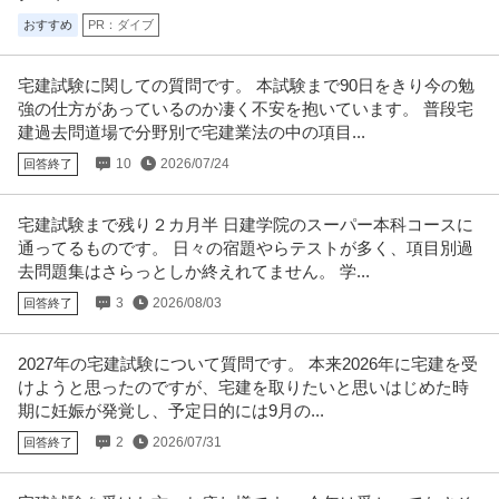
新着
職場内禁煙
自社サービス
残業月20時間以内
仕事軸だけでなく／人生軸と家族軸も大切に
おすすめ
PR：ダイブ
【職種】テレビ・放送・映像・音響＞プロデューサー・ディレクター 【業
種】マスコミ・メディア＞テレビ
…続きを見る
宅建試験に関しての質問です。 本試験まで90日をきり今の勉
提供：ビズリーチ
強の仕方があっているのか凄く不安を抱いています。 普段宅
建過去問道場で分野別で宅建業法の中の項目...
事業開発
株式会社スタンバイ
10
2026/07/24
回答終了
正社員
交通費支給
フレックスタイム制
職場内禁煙
当社は、これから事業拡大フェーズへ入っていくこともあり、一人一人裁量
宅建試験まで残り２カ月半 日建学院のスーパー本科コースに
を持って取り組むことができます
…続きを見る
通ってるものです。 日々の宿題やらテストが多く、項目別過
提供：株式会社スタンバイ
去問題集はさらっとしか終えれてません。 学...
3
2026/08/03
回答終了
この条件の求人をもっと見る
2027年の宅建試験について質問です。 本来2026年に宅建を受
けようと思ったのですが、宅建を取りたいと思いはじめた時
期に妊娠が発覚し、予定日的には9月の...
2
2026/07/31
回答終了