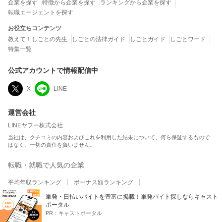
企業を探す
特徴から企業を探す
ランキングから企業を探す
転職エージェントを探す
お役立ちコンテンツ
教えて！しごとの先生
しごとの法律ガイド
しごとガイド
しごとワード
特集一覧
公式アカウントで情報配信中
X
LINE
運営会社
LINEヤフー株式会社
当社は、クチコミの内容およびこれを利用した結果について、何ら保証するもので
はなく、一切の責任を負いません。
転職・就職で人気の企業
平均年収ランキング
ボーナス額ランキング
総合満足度ランキング
ホワイト企業ランキング
単発・日払いバイトを豊富に掲載！単発バイト探しならキャスト
ポータル
ワークライフバランスランキング
職場の人間関係ランキング
PR：
キャストポータル
平均残業時間ランキング
テレワーク・リモートワークランキング