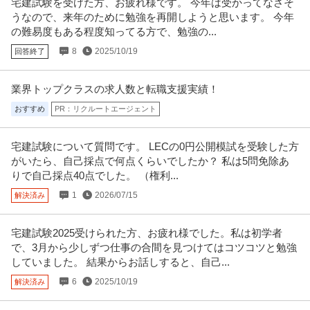
宅建試験を受けた方、お疲れ様です。 今年は受かってなさそ
うなので、来年のために勉強を再開しようと思います。 今年
の難易度もある程度知ってる方で、勉強の...
8
2025/10/19
回答終了
業界トップクラスの求人数と転職支援実績！
おすすめ
PR：リクルートエージェント
宅建試験について質問です。 LECの0円公開模試を受験した方
がいたら、自己採点で何点くらいでしたか？ 私は5問免除あ
りで自己採点40点でした。 （権利...
1
2026/07/15
解決済み
宅建試験2025受けられた方、お疲れ様でした。私は初学者
で、3月から少しずつ仕事の合間を見つけてはコツコツと勉強
していました。 結果からお話しすると、自己...
6
2025/10/19
解決済み