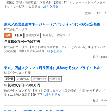
【職種】管理＞内部監査・内部統制 【業種】IT・インターネット＞インター
ネットサービス ※会員属性
…続きを見る
提供：ビズリーチ
東京／経営企画マネージャー（アパレル）イオンGの安定基盤／
株式会社コックス
面接1回／即入社歓迎
新着
正社員
交通費支給
昇給あり
在宅ワーク
年収500万円〜700万円
株式会社コックス 【東京】経営企画マネージャー（アパレル）◆イオンGの
安定基盤／面接1回／即入社歓
…続きを見る
提供：doda
東京／店舗スタッフ（店長候補）賞与4か月分／プライム上場／残
株式会社グルメ杵屋
業月15H以下／新店オープン多数
正社員
未経験OK
交通費支給
学歴不問
年収420万円〜560万円
株式会社グルメ杵屋 【東京】店舗スタッフ（店長候補）◇賞与4か月分／プ
ライム上場／残業月15H以下
…続きを見る
提供：doda