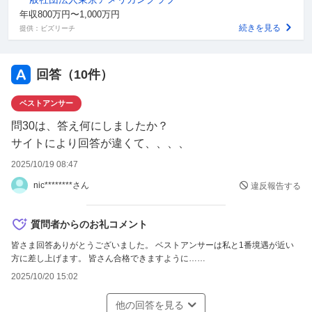
補足
年収800万円〜1,000万円
続きを見る
提供：ビズリーチ
皆さま回答ありがとうございます。 割れていた30も TACの訂正があり【3】
で確定のようですね。 これでマークミスなければ私は37点です。 33〜36点
(34予想が多い)予想ですが はたしてどうなるか…… 私も皆さんも受かります
ように…… 結果報告まだまだお待ちしております。
回答（
10
件）
ベストアンサー
問30は、答え何にしましたか？
サイトにより回答が違くて、、、、
2025/10/19 08:47
nic********さん
違反報告する
質問者からのお礼コメント
皆さま回答ありがとうございました。 ベストアンサーは私と1番境遇が近い
方に差し上げます。 皆さん合格できますように……
2025/10/20 15:02
他の回答を見る