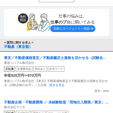
仕事の悩みは、
無料
相談
仕事のプロ
に聞いてみる
気軽にエージェントへ相談
< 質問に関する求人 >
不動産（東京都）
東京／不動産価格査定／不動産鑑定士資格を活かせる（試験合格
東急リバブル株式会社
のみ可）／土日祝休み／働き方改革推進企業
正社員
交通費支給
昇給あり
在宅ワーク
年収520万円〜870万円
東急リバブル株式会社 【東京】不動産価格査定※不動産鑑定士資格を活かせ
る（試験合格のみ可）／土日祝
…続きを見る
提供：doda
不動産企画・不動産開発 ／ 未経験歓迎「用地仕入開発／東京」転
株式会社マリモ
勤なし／年休120日／土日祝休み／フレックス／創業50年超の不