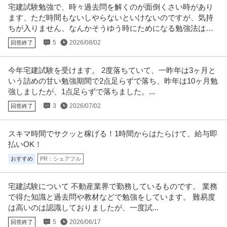
宅建試験勉強で、時々過去問を解くのが面倒くさい時があり
ます、ただ時間もないしやらないといけないのですが、気持
ちが入りません、なんかそうゆう時にためになる勉強法はあ
りますか？
5
2026/08/02
回答終了
今年宅建試験を受けます。 2度落ちていて、一昨年は3ヶ月と
いう詰めの甘い勉強期間で2点足らずで落ち、昨年は10ヶ月勉
強しましたが、1点足らずで落ちました。...
3
2026/07/02
回答終了
スキマ時間でサクッと稼げる！1時間からはたらけて、給与即
払いOK！
おすすめ
PR：シェアフル
宅建試験について 不動産業界で勤務しているものです。 業務
で得た知識と過去問や教材などで勉強をしています。 難易度
は高いのは認識しておりましたが、一度試...
5
2026/06/17
回答終了