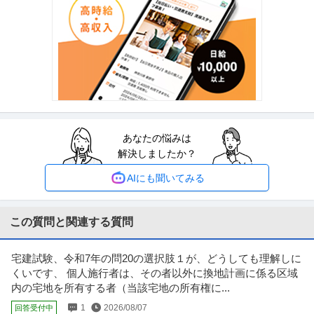
株式会社船井総合研究所
ー室／中堅企業向け総合経営コンサルティング）
新着
長期
職場内禁煙
年収800万円〜1,200万円
【職種】経営＞経営企画・経営戦略 【業種】コンサルティング＞コンサルテ
ィング ※会員属性などに応じ
…続きを見る
提供：ビズリーチ
経営者・CEO・COO等 ／ 「COO候補」富裕層向け資産ビジネス
株式会社ユニバーサルコインズ
／アンティークコイン市場を拡大する事業責任者
あなたの悩みは
正社員
職場内禁煙
土日休み
解決しましたか？
年収800万円〜1,500万円
AIにも聞いてみる
【職種】経営＞経営者・CEO・COO等 【業種】金融＞投資銀行 ※会員属性
などに応じ、当該求人をビ
…続きを見る
提供：ビズリーチ
この質問と関連する質問
関東／シニア活躍／発注者支援業務／年休120日以上／発注者側／
株式会社サンテックインターナショナル
官公庁で内勤／残業20h程度
宅建試験、令和7年の問20の選択肢１が、どうしても理解しに
新着
正社員
交通費支給
昇給あり
年間休日110日以上
くいです、 個人施行者は、その者以外に換地計画に係る区域
年収550万円〜700万円
内の宅地を所有する者（当該宅地の所有権に...
株式会社サンテックインターナショナル 【関東／シニア活躍】発注者支援業
1
2026/08/07
回答受付中
務※年休120日以上／発注者
…続きを見る