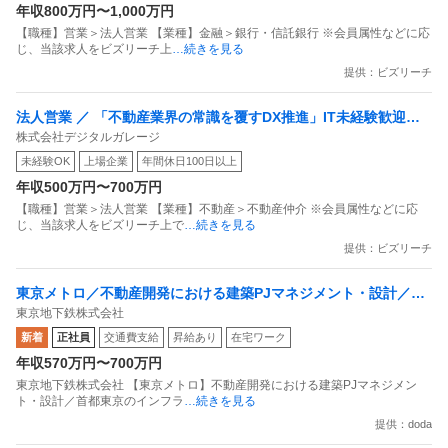
年収800万円〜1,000万円
【職種】営業＞法人営業 【業種】金融＞銀行・信託銀行 ※会員属性などに応
じ、当該求人をビズリーチ上
…続きを見る
提供：ビズリーチ
法人営業 ／ 「不動産業界の常識を覆すDX推進」IT未経験歓迎／
株式会社デジタルガレージ
完全週休2日制（土日祝）で働き方を変える提案営業
未経験OK
上場企業
年間休日100日以上
年収500万円〜700万円
【職種】営業＞法人営業 【業種】不動産＞不動産仲介 ※会員属性などに応
じ、当該求人をビズリーチ上で
…続きを見る
提供：ビズリーチ
東京メトロ／不動産開発における建築PJマネジメント・設計／首
東京地下鉄株式会社
都東京のインフラ直結の不動産開発
新着
正社員
交通費支給
昇給あり
在宅ワーク
年収570万円〜700万円
東京地下鉄株式会社 【東京メトロ】不動産開発における建築PJマネジメン
ト・設計／首都東京のインフラ
…続きを見る
提供：doda