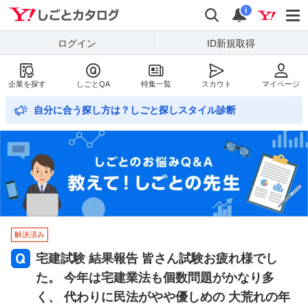
Yahoo!しごとカタログ
検索
通知数
i
ログイン
ID新規取得
企業を探す
しごとQA
特集一覧
スカウト
マイページ
自分に合う探し方は？しごと探しスタイル診断
解決済み
宅建試験 結果報告 皆さん試験お疲れ様でし
た。 今年は宅建業法も個数問題がかなり多
く、 代わりに民法がやや優しめの 大荒れの年