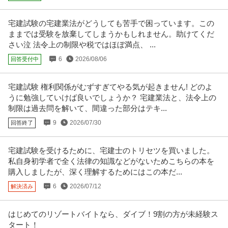
提供：doda
宅建試験の宅建業法がどうしても苦手で困っています。この
経理（財務会計） ／ 「リモート可／フレックス勤務／IPO準備
ままでは受験を放棄してしまうかもしれません。助けてくだ
GDX株式会社
さい泣 法令上の制限や税ではほぼ満点、 ...
中」IRマネージャー／大手ブランド企業のDXをサポートする当社
新着
正社員
ストックオプション
年間休日110日以上
語学を活かせる
にて／IRマネージャーをお任せします「グローバルな社風／英語
6
2026/08/06
回答受付中
年収800万円〜1,000万円
活かせる」
【職種】管理＞経理（財務会計） 【業種】IT・インターネット＞インターネ
宅建試験 権利関係がむずすぎてやる気が起きません! どのよ
ットサービス ※会員属性な
…続きを見る
うに勉強していけば良いでしょうか？ 宅建業法と、法令上の
提供：ビズリーチ
制限は過去問を解いて、間違った部分はテキ...
キャリアコンサルタント・キャリアカウンセラー ／ キャリアアド
9
2026/07/30
回答終了
株式会社MyVision
バイザー（平均年収1820万円／ファーム経験者歓迎）
新着
正社員
未経験OK
ストックオプション
ベンチャー企業
宅建試験を受けるために、宅建士のトリセツを買いました。
年収1,000万円
私自身初学者で全く法律の知識などがないためこちらの本を
【職種】営業＞キャリアコンサルタント・キャリアカウンセラー 【業種】サ
購入しましたが、深く理解するためにはこの本だ...
ービス＞人材紹介・人材派遣
…続きを見る
6
2026/07/12
解決済み
提供：ビズリーチ
プロデューサー・ディレクター ／ 「動画ディレクター／東京・大
はじめてのリゾートバイトなら、ダイブ！9割の方が未経験ス
株式会社サムシングファン
タート！
阪・名古屋」土日祝休み／フレックスタイム制／健康経営推進／