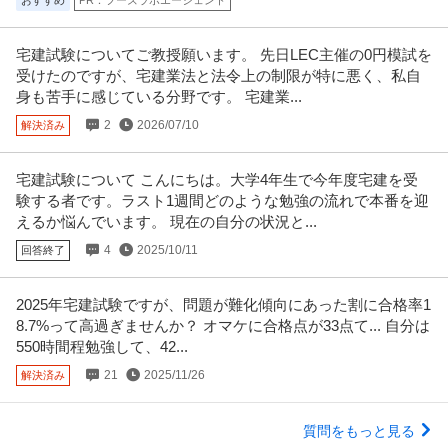
おすすめ
PR：フーズラボエージェント
宅建試験についてご教授願います。 先日LEC主催の0円模試を
受けたのですが、宅建業法と法令上の制限が特に悪く、私自
身も苦手に感じている分野です。 宅建業...
2
2026/07/10
解決済み
宅建試験について こんにちは。大学4年生で今年度宅建を受
験する者です。ラスト1週間どのような勉強の流れで本番を迎
えるか悩んでいます。 現在の自分の状況と...
4
2025/10/11
回答終了
2025年宅建試験ですが、問題が難化傾向にあった割に合格率1
8.7%って高過ぎませんか？ オマケに合格点が33点て... 自分は
550時間程勉強して、42...
21
2025/11/26
解決済み
質問をもっと見る