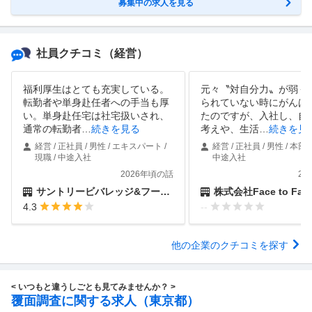
募集中の求人を見る
社員クチコミ
（経営）
福利厚生はとても充実している。
元々〝対自分力〟が弱く
転勤者や単身赴任者への手当も厚
られていない時にがんば
い。単身赴任宅は社宅扱いされ、
たのですが、入社し、自
通常の転勤者
…
続きを見る
考えや、生活
…
続きを見
経営 / 正社員 / 男性 / エキスパート /
経営 / 正社員 / 男性 / 本部長
現職 / 中途入社
中途入社
2026年頃の話
20
サントリービバレッジ&フード株式会社
株式会社Face to Fait
4.3
--
他の企業のクチコミを探す
< いつもと違うしごとも見てみませんか？ >
覆面調査に関する求人（東京都）