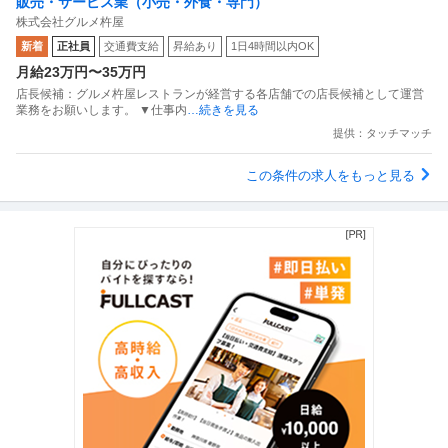
販売・サービス業（小売・外食・専門）
株式会社グルメ杵屋
新着
正社員
交通費支給
昇給あり
1日4時間以内OK
月給23万円〜35万円
店長候補：グルメ杵屋レストランが経営する各店舗での店長候補として運営
業務をお願いします。 ▼仕事内
…続きを見る
提供：タッチマッチ
この条件の求人をもっと見る