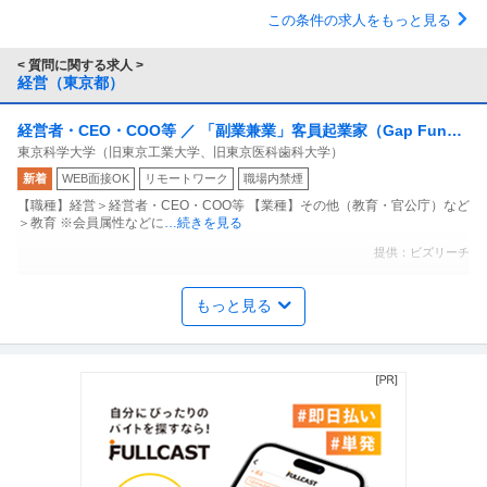
この条件の求人をもっと見る
< 質問に関する求人 >
経営（東京都）
経営者・CEO・COO等 ／ 「副業兼業」客員起業家（Gap Fund
東京科学大学（旧東京工業大学、旧東京医科歯科大学）
Programに採択選抜された研究者の事業化推進チームで創業に向
新着
WEB面接OK
リモートワーク
職場内禁煙
けた経営パートナー）
【職種】経営＞経営者・CEO・COO等 【業種】その他（教育・官公庁）など
＞教育 ※会員属性などに
…続きを見る
提供：ビズリーチ
経理（財務会計） ／ 「経営管理本部／財務担当」欧米豪富裕層向
もっと見る
BOJ株式会社
け文化体験・旅行事業の成長企業経験者歓迎・英語力活かせる・
新着
英語を活かせる
経験者優遇
語学を活かせる
フレックス勤務可
【職種】管理＞経理（財務会計） 【業種】サービス＞旅行・観光 ※会員属性
などに応じ、当該求人をビズ
…続きを見る
提供：ビズリーチ
経営企画・経営戦略 ／ 経営コンサルタント（アカウントパートナ