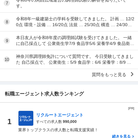
7
す。
令和8年一級建築士の学科を受験してきました。 計画 … 12/2
8
0点 環境・設備 … 16/20点 法規 … 25/30点 構造 … 24/30点
...
本日友人が令和8年度の調理師試験を受けてきました。 一緒
9
に自己採点して 公衆衛生学7/9 食品学5/6 栄養学4/9 食品衛生
学8/15 調理理論9/17 食文
神奈川県調理師免許について質問です。 今日受験してきまし
10
た 自己採点で、 公衆衛生：5/9 食品学：6/6 栄養学：8/9 食
品衛生：10/15 調理理...
質問をもっと見る
転職エージェント求人数ランキング
[PR]
リクルートエージェント
1
すべての求人数
990,000
業界トップクラスの求人数と転職支援実績！
続きを見る