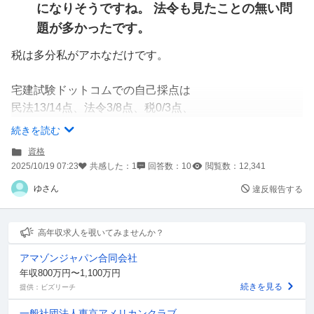
になりそうですね。 法令も見たことの無い問
題が多かったです。
税は多分私がアホなだけです。
宅建試験ドットコムでの自己採点は
民法13/14点、法令3/8点、税0/3点、
業法20/20点、免除5/5点、
続きを読む
合計41点でした。
資格
流石に合格とみて良さそうですかね。
2025/10/19 07:23
共感した：
1
回答数：
10
閲覧数：
12,341
ゆさん
違反報告する
皆さんはどうでしたか？
私はとりあえず今日はゆっくり休んで
明日から
高年収求人を覗いてみませんか？
賃貸不動産経営管理士の勉強頑張ります！
アマゾンジャパン合同会社
年収800万円〜1,100万円
一抜けです！
続きを見る
提供：ビズリーチ
お疲れ様でした！
一般社団法人東京アメリカンクラブ