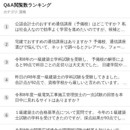
Q&A閲覧数ランキング
カテゴリ:
資格
公認会計士のおすすめ通信講座（予備校）はどこですか？ 私
1
は社会人なので効率よく学習を進めたいのですが、候補とし
てはクレアール、LEC、CPA会計学院、大原...
宅建でおすすめの通信講座はありますか？ 予備校、通信講座
2
選びで悩んでいて、ネットで調べるとクレアール、フォーサ
イト、スタディング、TACなど色々出てきて...
令和8年の一級建築士学科試験を受験し、 予備校の解答によ
3
ると99点で科目ごとの足切りは大丈夫でした。 日建学院やX
によると合格最低点予想が高くなると言われ...
昨日のR8年度一級建築士の学科試験を受験してきました。
4
合計点が92点で、資格学校から厳しいと言われています。 製
図の準備は始めるべきでしょうか？ ちな...
令和8年度一級電気工事施工管理技士の一次試験の回答を本
5
日中に見れるサイトはありますか？
１級建築士の合格基準点について質問です。 今年の１級建築
6
士試験の学科を受けてきたのですが、採点結果が93点でし
た。 各予備校の予想される合格基準点は N...
令和8年の関西広域連合の調理師試験の解答を知りたいで