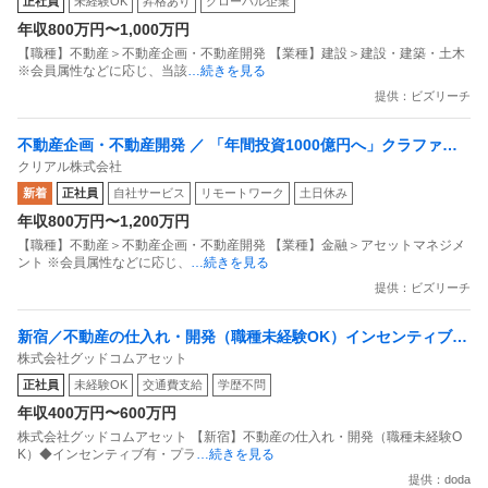
正社員
未経験OK
昇格あり
グローバル企業
動産総合デベロッパー 〜「ポレスター」ブランドを全国展開する
年収800万円〜1,000万円
マリモグループ〜
【職種】不動産＞不動産企画・不動産開発 【業種】建設＞建設・建築・土木
※会員属性などに応じ、当該
…続きを見る
提供：ビズリーチ
不動産企画・不動産開発 ／ 「年間投資1000億円へ」クラファン×
クリアル株式会社
ST×私募ファンドで資産運用の常識を変える／次世代型不動産投
新着
正社員
自社サービス
リモートワーク
土日休み
資のアクイジション・ストラクチャリング
年収800万円〜1,200万円
【職種】不動産＞不動産企画・不動産開発 【業種】金融＞アセットマネジメ
ント ※会員属性などに応じ、
…続きを見る
提供：ビズリーチ
新宿／不動産の仕入れ・開発（職種未経験OK）インセンティブ
株式会社グッドコムアセット
有・プライム上場・年間休日127日
正社員
未経験OK
交通費支給
学歴不問
年収400万円〜600万円
株式会社グッドコムアセット 【新宿】不動産の仕入れ・開発（職種未経験O
K）◆インセンティブ有・プラ
…続きを見る
提供：doda