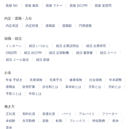
面接 NG
面接 服装
面接 マナー
面接 自己PR
面接 逆質問
内定・退職・入社
内定承諾
内定辞退
退職届
退職願
円満退職
就職・就活
インターン
就活 いつから
就活 企業説明会
就活 企業研究
OB訪問
就活 自己PR
就活 志望動機
就活 履歴書
就活 スーツ
就活 メール返信
就活 面接
お金
年金 手続き
失業保険
失業手当
健康保険
社会保険
年末調整
退職金
財形貯蓄
歩合制とは
基本給とは
月収とは
月給とは
手取りとは
年収とは
働き方
正社員
契約社員
派遣社員
パート
アルバイト
フリーター
未経験
在宅勤務
資格
転勤
フレックス
時短勤務
産休
育休