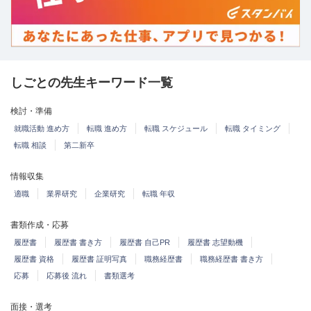
しごとの先生キーワード一覧
検討・準備
就職活動 進め方
転職 進め方
転職 スケジュール
転職 タイミング
転職 相談
第二新卒
情報収集
適職
業界研究
企業研究
転職 年収
書類作成・応募
履歴書
履歴書 書き方
履歴書 自己PR
履歴書 志望動機
履歴書 資格
履歴書 証明写真
職務経歴書
職務経歴書 書き方
応募
応募後 流れ
書類選考
面接・選考