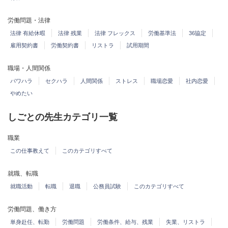
労働問題・法律
法律 有給休暇
法律 残業
法律 フレックス
労働基準法
36協定
雇用契約書
労働契約書
リストラ
試用期間
職場・人間関係
パワハラ
セクハラ
人間関係
ストレス
職場恋愛
社内恋愛
やめたい
しごとの先生カテゴリ一覧
職業
この仕事教えて
このカテゴリすべて
就職、転職
就職活動
転職
退職
公務員試験
このカテゴリすべて
労働問題、働き方
単身赴任、転勤
労働問題
労働条件、給与、残業
失業、リストラ