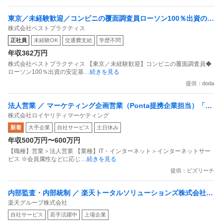
東京／未経験歓迎／コンビニの覆面調査員ローソン100％出資の安
株式会社ベストプラクティス
定基盤／月５日在宅／残業月10時間
正社員
未経験OK
交通費支給
学歴不問
年収362万円
株式会社ベストプラクティス 【東京／未経験歓迎】コンビニの覆面調査員◆
ローソン100％出資の安定基
…続きを見る
提供：doda
法人営業 ／ マーケティング企画営業（Ponta提携企業担当）「国
株式会社ロイヤリティマーケティング
内最大級の共通ポイントサービスを展開／無駄のない消費社会を
新着
大手企業
自社サービス
土日休み
目指すデータマーケティングカンパニー」
年収500万円〜600万円
【職種】営業＞法人営業 【業種】IT・インターネット＞インターネットサー
ビス ※会員属性などに応じ
…続きを見る
提供：ビズリーチ
内部監査・内部統制 ／ 楽天トータルソリューションズ株式会社
楽天グループ株式会社
戦略事業コンプライアンス支援部 業務統制支援課：ショップコン
自社サービス
若手活躍中
上場企業
プライアンス推進担当（SBCSD）