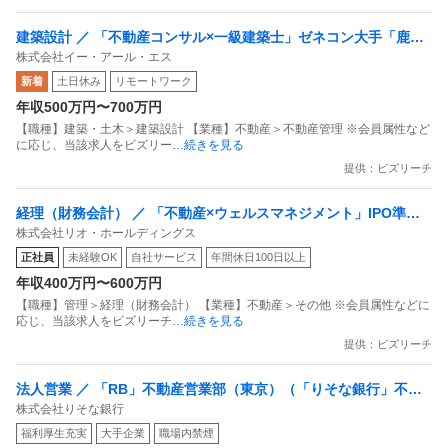
建築設計 ／ 「不動産コンサル×一級建築士」ゼネコン大手「鹿島
株式会社イー・アール・エス
建設」と地盤調査大手「応用地質」の合弁会社／設計・施工から
新着
土日休み
リモートワーク
「コンサル」へ／エンジニアリングレポート作成を通じた不動産
年収500万円〜700万円
リスクコンサルタントへ
【職種】建築・土木＞建築設計 【業種】不動産＞不動産管理 ※会員属性など
に応じ、当該求人をビズリー
…続きを見る
提供：ビズリーチ
経理（財務会計） ／ 「不動産×ウェルスマネジメント」IPO準備
株式会社リオ・ホールディングス
中企業における役員秘書ポジション
正社員
未経験OK
自社サービス
年間休日100日以上
年収400万円〜600万円
【職種】管理＞経理（財務会計） 【業種】不動産＞その他 ※会員属性などに
応じ、当該求人をビズリーチ
…続きを見る
提供：ビズリーチ
法人営業 ／ 「RB」不動産営業部（東京）（「りそな銀行」不動
株式会社りそな銀行
産ソリューション営業（東京） 土日祝休み／新規開拓営業なし／
福利厚生充実
大手企業
職場内禁煙
福利厚生充実）