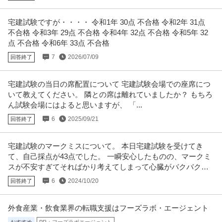
宅建試験ですが・・・・ 令和1年 30点 不合格 令和2年 31点
不合格 令和3年 29点 不合格 令和4年 32点 不合格 令和5年 32
点 不合格 令和6年 33点 不合格
7
2026/07/09
回答終了
宅建試験の当日の席配置について 宅建試験会場での座席につ
いて教えてください。 隣との席は離れていましたか？ もちろ
ん試験会場にはよると思いますが、 「...
6
2025/09/21
回答終了
宅建試験のマークミスについて。 本日宅建試験を受けてき
て、自己採点が43点でした。 一瞬安心したものの、マークミ
スが不安すぎてそればかり考えてしまって心臓がバクバクし
てしまいます。
6
2024/10/20
回答終了
外食産業・飲食業界の転職支援はフーズラボ・エージェント