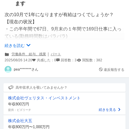
ます
次の10月で1年になりますが有給はつくでしょうか？
【現在の状況】
・この半年間で67日、9月末の１年間で169日仕事に入っ
ている(勤務時間数はバラバラ)
・契約はシフト制でシフトが入った日は100%出勤で欠勤
続きを読む
なし
労働条件、給与、残業
パート
・ただ入社3か月の頃に一度だけシフト週0の週があり
2025/08/26 14:20
共感した：
0
回答数：
3
閲覧数：
382
pea********さん
違反報告する
厚生労働省のサイトを見ると半年から短時間勤務者も有給
がもらえると書いてありますが、いまだに給与明細の有給
日数欄は空白です
高年収求人を覗いてみませんか？
株式会社ヴェリタス・インベストメント
職場の人に聞けば良いとわかっていますが、新人さんが有
年収800万円
給につい所長に聞いたところ
続きを見る
提供：ビズリーチ
不機嫌になりそこから新人さんに冷たくあたるようになっ
株式会社大五
て、新人さんは耐えられなくなり2か月で辞めた経緯があ
年収800万円〜1,000万円