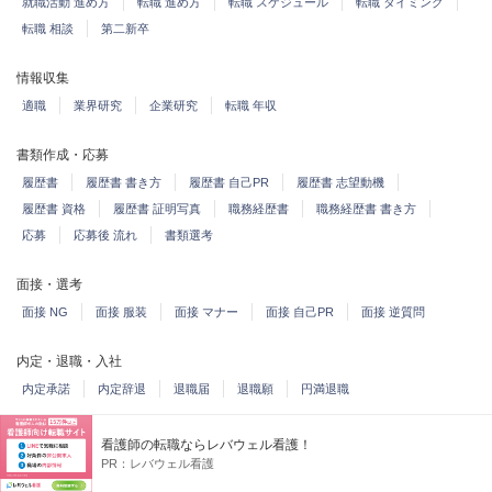
就職活動 進め方
転職 進め方
転職 スケジュール
転職 タイミング
転職 相談
第二新卒
情報収集
適職
業界研究
企業研究
転職 年収
書類作成・応募
履歴書
履歴書 書き方
履歴書 自己PR
履歴書 志望動機
履歴書 資格
履歴書 証明写真
職務経歴書
職務経歴書 書き方
応募
応募後 流れ
書類選考
面接・選考
面接 NG
面接 服装
面接 マナー
面接 自己PR
面接 逆質問
内定・退職・入社
内定承諾
内定辞退
退職届
退職願
円満退職
就職・就活
看護師の転職ならレバウェル看護！
PR：
レバウェル看護
インターン
就活 いつから
就活 企業説明会
就活 企業研究