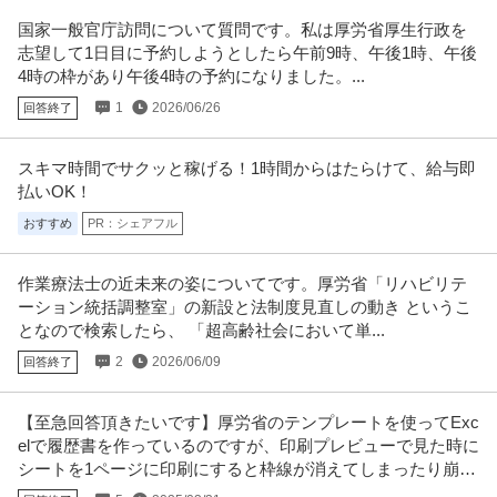
国家一般官庁訪問について質問です。私は厚労省厚生行政を
志望して1日目に予約しようとしたら午前9時、午後1時、午後
4時の枠があり午後4時の予約になりました。...
1
2026/06/26
回答終了
スキマ時間でサクッと稼げる！1時間からはたらけて、給与即
払いOK！
おすすめ
PR：シェアフル
作業療法士の近未来の姿についてです。厚労省「リハビリテ
ーション統括調整室」の新設と法制度見直しの動き というこ
となので検索したら、 「超高齢社会において単...
2
2026/06/09
回答終了
【至急回答頂きたいです】厚労省のテンプレートを使ってExc
elで履歴書を作っているのですが、印刷プレビューで見た時に
シートを1ページに印刷にすると枠線が消えてしまったり崩れ
てしまい、