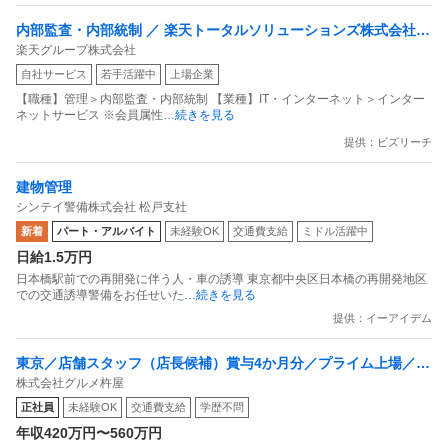
内部監査・内部統制 ／ 楽天トータルソリューションズ株式会社
楽天グループ株式会社
戦略事業コンプライアンス支援部 業務統制支援課：ショップコン
自社サービス
若手活躍中
上場企業
プライアンス推進担当（SBCSD）
【職種】管理＞内部監査・内部統制 【業種】IT・インターネット＞インター
ネットサービス ※会員属性
…続きを見る
提供：ビズリーチ
建物管理
シンテイ警備株式会社 松戸支社
新着
パート・アルバイト
未経験OK
交通費支給
ミドル活躍中
日給1.5万円
日本橋駅前での再開発に伴う人・車の誘導 東京都中央区日本橋の再開発地区
での交通誘導警備をお任せいた
…続きを見る
提供：イーアイデム
東京／店舗スタッフ（店長候補）賞与4か月分／プライム上場／残
株式会社グルメ杵屋
業月15H以下／新店オープン多数
正社員
未経験OK
交通費支給
学歴不問
年収420万円〜560万円