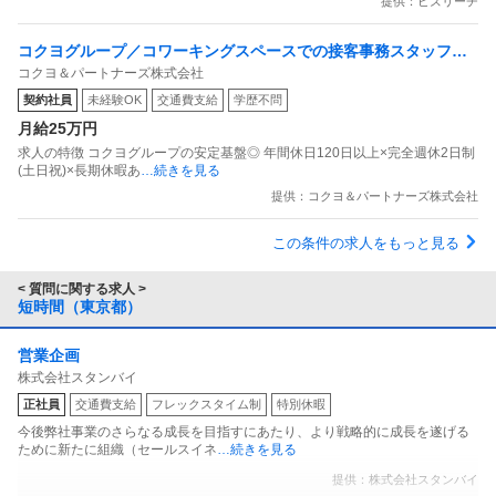
提供：ビズリーチ
コクヨグループ／コワーキングスペースでの接客事務スタッフ／
コクヨ＆パートナーズ株式会社
月給25万円以上／完全週休2日制／年休120日以上／残業ほぼ0時
契約社員
未経験OK
交通費支給
学歴不問
間／未経験OK／事務／受付系求人
月給25万円
求人の特徴 コクヨグループの安定基盤◎ 年間休日120日以上×完全週休2日制
(土日祝)×長期休暇あ
…続きを見る
提供：コクヨ＆パートナーズ株式会社
この条件の求人をもっと見る
< 質問に関する求人 >
短時間（東京都）
営業企画
株式会社スタンバイ
正社員
交通費支給
フレックスタイム制
特別休暇
今後弊社事業のさらなる成長を目指すにあたり、より戦略的に成長を遂げる
ために新たに組織（セールスイネ
…続きを見る
提供：株式会社スタンバイ