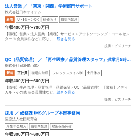
法人営業 ／ 「関東・関西」学術部門サポート
株式会社日本ケイテム
新着
U・IターンOK
研修あり
職場内禁煙
年収400万円〜700万円
【職種】営業＞法人営業 【業種】サービス＞アウトソーシング・コールセン
ター ※会員属性などに応じ、
…続きを見る
提供：ビズリーチ
QC（品質管理） ／ 「再生医療／品質管理スタッフ」残業月5時間
株式会社EISHIN BIO
以内／厚労省認可の最新CPF／風通しの良い環境で再生医療の細
新着
正社員
職場内禁煙
フレックスタイム制
土日休み
胞加工・保管
年収400万円〜600万円
【職種】生産管理・品質管理・品質保証＞QC（品質管理） 【業種】メディ
カル＞その他 ※会員属性など
…続きを見る
提供：ビズリーチ
採用 ／ 総務課 IMSグループ本部事務局
医療法人社団明芳会
厚生年金加入
職場内禁煙
雇用保険完備
年収300万円〜600万円