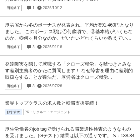
1
2025/10/12
回答終了
この条件の求人をもっと見る
厚労省から冬のボーナスが発表され、平均が891,460円となり
ました。 このボーナス額は①何歳頃で、②基本給がいくらな
のか、③何ヶ月分なのか、だいたいどれくらいか教えていた
だけないでしょうか。
3
2025/01/18
回答終了
発達障害を隠して就職する「クローズ就労」を嘘つきとみな
す差別主義者のかたに質問します！ なぜ障害を理由に差別的
取扱をすることが違法だ、厚労省はクローズ就労...
8
2026/07/28
回答終了
業界トップクラスの求人数と転職支援実績！
おすすめ
PR：リクルートエージェント
厚生労働省のjob tagで受けられる職業適性検査のようなもの
を受けました。(Gテスト) 結果は以下の通りです。 S：138.34