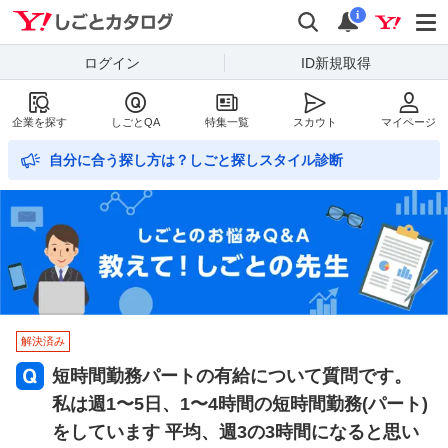
Yahoo!しごとカタログ
検索
通知数
i
ログイン
ID新規取得
企業を探す
しごとQA
特集一覧
スカウト
マイページ
自分に合う探し方は？しごと探しスタイル診断
解決済み
短時間勤務パートの有給について質問です。
私は週1〜5日、1〜4時間の短時間勤務(パート)
をしています 平均、週3の3時間になると思い