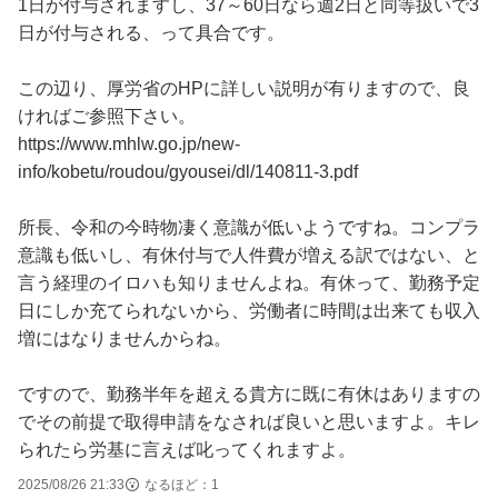
1日が付与されますし、37～60日なら週2日と同等扱いで3
日が付与される、って具合です。
この辺り、厚労省のHPに詳しい説明が有りますので、良
ければご参照下さい。
https://www.mhlw.go.jp/new-
info/kobetu/roudou/gyousei/dl/140811-3.pdf
所長、令和の今時物凄く意識が低いようですね。コンプラ
意識も低いし、有休付与で人件費が増える訳ではない、と
言う経理のイロハも知りませんよね。有休って、勤務予定
日にしか充てられないから、労働者に時間は出来ても収入
増にはなりませんからね。
ですので、勤務半年を超える貴方に既に有休はありますの
でその前提で取得申請をなされば良いと思いますよ。キレ
られたら労基に言えば叱ってくれますよ。
2025/08/26 21:33
なるほど：
1