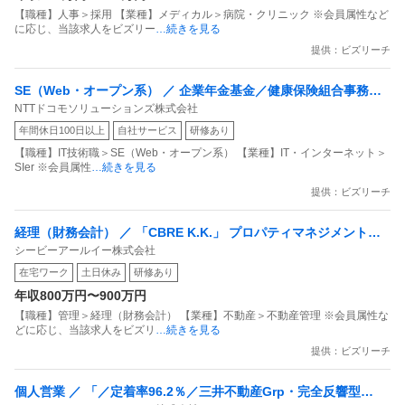
【職種】人事＞採用 【業種】メディカル＞病院・クリニック ※会員属性など
に応じ、当該求人をビズリー
…続きを見る
提供：ビズリーチ
SE（Web・オープン系） ／ 企業年金基金／健康保険組合事務シ
NTTドコモソリューションズ株式会社
ステムの開発／リーダー候補
年間休日100日以上
自社サービス
研修あり
【職種】IT技術職＞SE（Web・オープン系） 【業種】IT・インターネット＞
SIer ※会員属性
…続きを見る
提供：ビズリーチ
経理（財務会計） ／ 「CBRE K.K.」 プロパティマネジメント会
シービーアールイー株式会社
計 アカウンティング担当 － 東京
在宅ワーク
土日休み
研修あり
年収800万円〜900万円
【職種】管理＞経理（財務会計） 【業種】不動産＞不動産管理 ※会員属性な
どに応じ、当該求人をビズリ
…続きを見る
提供：ビズリーチ
個人営業 ／ 「／定着率96.2％／三井不動産Grp・完全反響型