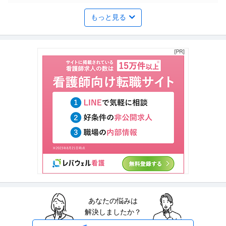
セールスイネーブルメント
もっと見る
株式会社スタンバイ
正社員
交通費支給
フレックスタイム制
18時前退社
今後スタンバイ事業のさらなる成長を目指すにあたり、より戦略的に成長を
遂げるために新たに組織（セール
…続きを見る
提供：株式会社スタンバイ
経理（財務会計） ／ オープンポジション：管理（事務）大規模な
JFEスチール株式会社
社会インフラを支える／時短や在宅勤務など／安定して働き続け
新着
正社員
在宅ワーク
キャリアアップ制度
リモートワーク
るための制度多数
年収800万円〜1,100万円
【職種】管理＞経理（財務会計） 【業種】メーカー＞素材 ※会員属性などに
応じ、当該求人をビズリーチ
…続きを見る
提供：ビズリーチ
SE（Web・オープン系） ／ 「フルリモート／副業OK」Webアプ
株式会社エミシス
リケーションをリードするフルスタックエンジニア／PM・PL候
あなたの悩みは
新着
未経験OK
U・IターンOK
フルリモート
補／120H構想で月40Hを自己研鑽に／常識をHACKし／顧客と共
解決しましたか？
年収800万円〜1,100万円
創する新しい働き方