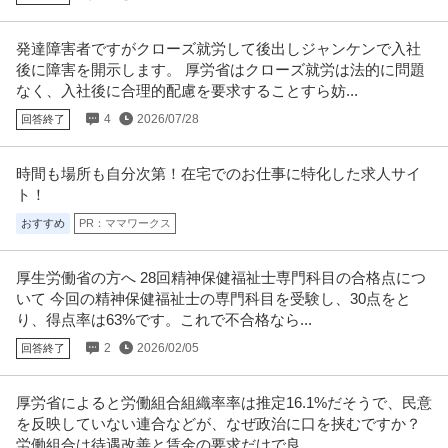
0日・残業月20時間程度／東証スタンダード上場G
新着
研修あり
教育充実
U・IターンOK
年収500万円〜700万円
発達障害者ですがクローズ就労して後出しジャンケンで入社
【職種】食品＞品質管理 【業種】流通・小売＞流通 ※会員属性などに応じ、
後に障害を開示します。 厚労省はクローズ就労は法的に問題
当該求人をビズリーチ上で閲
…続きを見る
なく、入社後に合理的配慮を要求することすら妨...
提供：ビズリーチ
4
2026/07/28
回答終了
法人営業 ／ 営業／年休120日／賞与2回
ゴウダ株式会社
時間も場所も自分次第！在宅でのお仕事に特化した求人サイ
ト！
新着
昇給あり
産休・育休実績あり
職場内禁煙
年収800万円〜1,000万円
おすすめ
PR：ママワークス
【職種】営業＞法人営業 【業種】建設＞建設・建築・土木 ※会員属性などに
応じ、当該求人をビズリーチ
…続きを見る
厚生労働省の方へ 28回精神保健福祉士専門科目の合格点につ
提供：ビズリーチ
いて 今回の精神保健福祉士の専門科目を受験し、30点をと
り、得点率は63%です。これで不合格なら...
法人営業 ／ 「東京・八王子」データセンター向け需要等で今期50
鐘通株式会社
2
2026/02/05
回答終了
0億へ向け急成長／家賃基本8割補助・手厚い福利厚生と社内制
正社員
年間休日100日以上
年間休日110日以上
年間休日120日以上
度・人間性重視の既存営業
【職種】営業＞法人営業 【業種】メーカー＞電気・電子 ※会員属性などに応
厚労省によると労働組合組織率率は推定16.1%だそうで、民意
じ、当該求人をビズリーチ上
…続きを見る
を反映していない連合などが、なぜ政治に口を挟むですか？
提供：ビズリーチ
労働組合は待遇改善と賃金の要求だけで良...