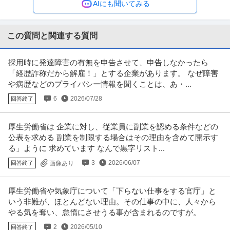
AIにも聞いてみる
【職種】IT技術職＞SE（Web・オープン系） 【業種】IT・インターネット＞
SIer ※会員属性
…続きを見る
提供：ビズリーチ
この質問と関連する質問
金融事務（業務・管理） ／ 「3－6－9－12月入社」拠点運営サポ
株式会社三菱UFJ銀行
ート業務
採用時に発達障害の有無を申告させて、申告しなかったら
研修あり
育児サポートあり
グローバル企業
「経歴詐称だから解雇！」とする企業があります。 なぜ障害
年収400万円〜600万円
や病歴などのプライバシー情報を聞くことは、あ・...
【職種】金融＞金融事務（業務・管理） 【業種】金融＞銀行・信託銀行 ※会
6
2026/07/28
回答終了
員属性などに応じ、当該求人
…続きを見る
提供：ビズリーチ
厚生労働省は 企業に対し、従業員に副業を認める条件などの
採用 ／ Recruiter「短期間でスキル・キャリアアップを目指せる
公表を求める 副業を制限する場合はその理由を含めて開示す
Tesla Japan合同会社
る」ように 求めています なんで黒字リスト...
採用担当者ポジション」
グローバル企業
産休・育休実績あり
経験者優遇
3
2026/06/07
回答終了
画像あり
【職種】人事＞採用 【業種】メーカー＞自動車・自動車部品 ※会員属性など
に応じ、当該求人をビズリー
…続きを見る
厚生労働省や気象庁について「下らない仕事をする官庁」と
提供：ビズリーチ
いう非難が、ほとんどない理由。その仕事の中に、人々から
やる気を奪い、怠惰にさせうる事が含まれるのですが。
品質管理 ／ 「品質管理担当」新規商品のローンチに関与／年休12
2
2026/05/10
回答終了
株式会社カクヤス