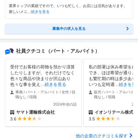
業界トップの業績ですので、いつも忙しく、お店には活気があります。
新しいメニ
…続きを見る
募集中の求人を見る
社員クチコミ
（パート・アルバイト）
受付でお客様の荷物を預かり清算
私の部署は休み希望を自
したりしますが、それだけでなく
でき、ほぼ希望が通りま
色々な商品や決まりが沢山あり
も繁忙期の時は多少あり
色々な事を覚え
…
続きを見る
いつも定時通
…
続きを見
事務 / パート・アルバイト / 女性 / 役
販売 / パート・アルバイト /
職なし / 現職
職なし / 現職
2024年頃の話
20
ヤマト運輸株式会社
イオンリテール株式会
3.6
3.5
他の企業のクチコミを探す