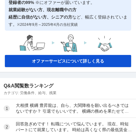
登録者の99%
※にオファーが届いています。
就業経験がない方、現在離職中の方
経歴に自信がない方、シニアの方
など、幅広く登録されていま
す。
※2024年9月～2025年4月の当社実績
オファーサービスについて詳しく見る
Q&A閲覧数ランキング
カテゴリ:
労働条件、給与、残業
大相撲 横綱 豊昇龍は、自ら、大関降格を願い出るべきでは
1
ないですか？ 引退でもいいです。 横綱の務めを果たせてな
いし、今後、果たせる見込みもないのだ...
回答急ぎめです！ 転職について悩んでいます。 現在、時短
2
パートにて就業しています。 時給は高くなく県の最低賃金＋
20円で、1日6時間で働いています。 ...