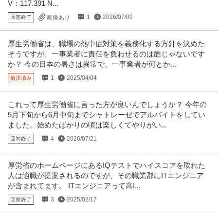
V：117.391 N...
1
2026/07/09
回答終了
画像あり
厚生労働省は、職場の熱中症対策を義務化する方針を決めた
そうですが、一事業者に責任を負わせるのは酷じゃないです
か？ 今の日本の暑さは異常で、一事業者が何とか...
1
2025/04/04
解決済み
これって厚生労働省に言った方が良いんでしょうか？ 今年の
5月下旬から6月中旬までシャトレーゼでアルバイトをしてい
ました。始めたばかりの頃は楽しくてやりがい...
4
2026/07/21
回答終了
厚労省のホームページにあるIQテストでハイスコアを取れた
人は適職が提案されるのですが、その職業郡にITエンジニア
が含まれてます。 ITエンジニアって高I...
3
2025/02/17
回答終了