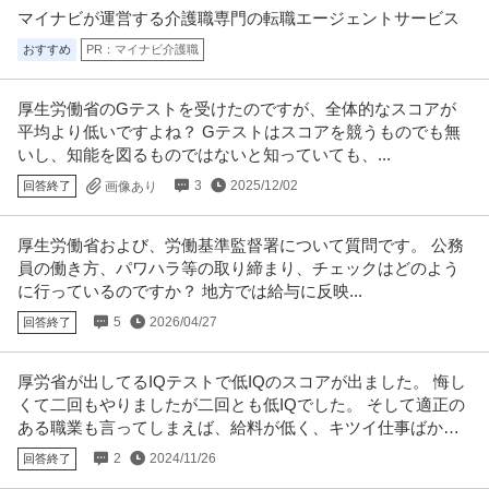
マイナビが運営する介護職専門の転職エージェントサービス
おすすめ
PR：マイナビ介護職
厚生労働省のGテストを受けたのですが、全体的なスコアが
平均より低いですよね？ Gテストはスコアを競うものでも無
いし、知能を図るものではないと知っていても、...
3
2025/12/02
回答終了
画像あり
厚生労働省および、労働基準監督署について質問です。 公務
員の働き方、パワハラ等の取り締まり、チェックはどのよう
に行っているのですか？ 地方では給与に反映...
5
2026/04/27
回答終了
厚労省が出してるIQテストで低IQのスコアが出ました。 悔し
くて二回もやりましたが二回とも低IQでした。 そして適正の
ある職業も言ってしまえば、給料が低く、キツイ仕事ばかり
でいやになりました。
2
2024/11/26
回答終了