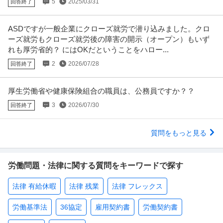
5
2025/03/31
回答終了
ASDですが一般企業にクローズ就労で潜り込みました。クロ
ーズ就労もクローズ就労後の障害の開示（オープン）もいず
れも厚労省的？ にはOKだということをハロー...
2
2026/07/28
回答終了
厚生労働省や健康保険組合の職員は、公務員ですか？？
3
2026/07/30
回答終了
質問をもっと見る
労働問題・法律に関する質問をキーワードで探す
法律 有給休暇
法律 残業
法律 フレックス
労働基準法
36協定
雇用契約書
労働契約書