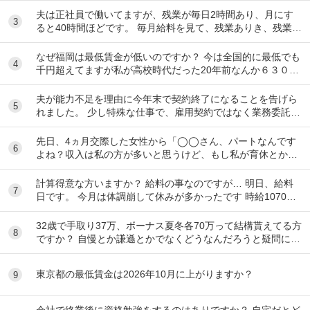
夫は正社員で働いてますが、残業が毎日2時間あり、月にす
3
ると40時間ほどです。 毎月給料を見て、残業ありき、残業は
ありがたい、副業しなくて済むし、お金も多く...
なぜ福岡は最低賃金が低いのですか？ 今は全国的に最低でも
4
千円超えてますが私が高校時代だった20年前なんか６３０円
で大手ファミレスで働いてましたよ！！
夫が能力不足を理由に今年末で契約終了になることを告げら
5
れました。 少し特殊な仕事で、雇用契約ではなく業務委託契
約という形です。そのため、有給休暇などの制...
先日、4ヵ月交際した女性から「◯◯さん、パートなんです
6
よね？収入は私の方が多いと思うけど、もし私が育休とか持
病で働けなくなったとしたら、◯◯さんの収入だけ...
計算得意な方いますか？ 給料の事なのですが… 明日、給料
7
日です。 今月は体調崩して休みが多かったです 時給1070円
月10日勤務 実働時間48時間 前払...
32歳で手取り37万、ボーナス夏冬各70万って結構貰えてる方
8
ですか？ 自慢とか謙遜とかでなくどうなんだろうと疑問に思
っただけです。 富裕層と比べず一般...
東京都の最低賃金は2026年10月に上がりますか？
9
会社で終業後に資格勉強をするのはありですか？ 自宅だとど