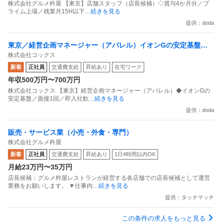
株式会社グルメ杵屋 【東京】店舗スタッフ（店長候補）◇賞与4か月分／プ
ライム上場／残業月15H以下
…続きを見る
提供：doda
東京／経営企画マネージャー（アパレル）イオンGの安定基盤／
株式会社コックス
面接1回／即入社歓迎
新着
正社員
交通費支給
昇給あり
在宅ワーク
年収500万円〜700万円
株式会社コックス 【東京】経営企画マネージャー（アパレル）◆イオンGの
安定基盤／面接1回／即入社歓
…続きを見る
提供：doda
販売・サービス業（小売・外食・専門）
株式会社グルメ杵屋
新着
正社員
交通費支給
昇給あり
1日4時間以内OK
月給23万円〜35万円
店長候補：グルメ杵屋レストランが経営する各店舗での店長候補として運営
業務をお願いします。 ▼仕事内
…続きを見る
提供：タッチマッチ
この条件の求人をもっと見る