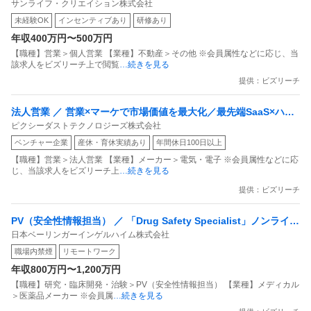
サンライフ・クリエイション株式会社
の”コンサルティング営業”」飛び込み一切なし標準労働時間7時間
未経験OK
インセンティブあり
研修あり
先輩の75％が未経験スタート！
年収400万円〜500万円
【職種】営業＞個人営業 【業種】不動産＞その他 ※会員属性などに応じ、当
該求人をビズリーチ上で閲覧
…続きを見る
提供：ビズリーチ
法人営業 ／ 営業×マーケで市場価値を最大化／最先端SaaS×ハー
ピクシーダストテクノロジーズ株式会社
ド事業の「仕組み」を創る／爆速成長セールス（VUEVO）
ベンチャー企業
産休・育休実績あり
年間休日100日以上
【職種】営業＞法人営業 【業種】メーカー＞電気・電子 ※会員属性などに応
じ、当該求人をビズリーチ上
…続きを見る
提供：ビズリーチ
PV（安全性情報担当） ／ 「Drug Safety Specialist」ノンライン
日本ベーリンガーインゲルハイム株式会社
マネージャーまたはスタッフ想定／リモート可／出社月1~2回程度
職場内禁煙
リモートワーク
年収800万円〜1,200万円
【職種】研究・臨床開発・治験＞PV（安全性情報担当） 【業種】メディカル
＞医薬品メーカー ※会員属
…続きを見る