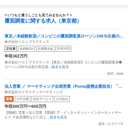
< いつもと違うしごとも見てみませんか？ >
覆面調査に関する求人（東京都）
東京／未経験歓迎／コンビニの覆面調査員ローソン100％出資の安
株式会社ベストプラクティス
定基盤／月５日在宅／残業月10時間
正社員
未経験OK
交通費支給
学歴不問
年収362万円
株式会社ベストプラクティス 【東京／未経験歓迎】コンビニの覆面調査員◆
ローソン100％出資の安定基
…続きを見る
提供：doda
法人営業 ／ マーケティング企画営業（Ponta提携企業担当）「国
株式会社ロイヤリティマーケティング
内最大級の共通ポイントサービスを展開／無駄のない消費社会を
新着
大手企業
自社サービス
土日休み
目指すデータマーケティングカンパニー」
年収500万円〜600万円
【職種】営業＞法人営業 【業種】IT・インターネット＞インターネットサー
ビス ※会員属性などに応じ
…続きを見る
提供：ビズリーチ