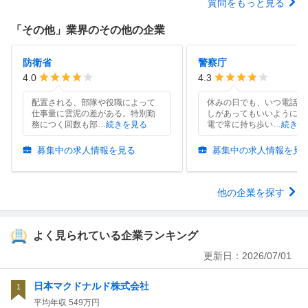
質問をもっと見る
「
その他
」業界のその他の企業
防衛省
警察庁
4.0
4.3
配置される、部隊や役職によって
休みの日でも、いつ電話で
仕事量に雲泥の差がある。特別勤
しがあってもいいように満
務につく回数も部
…
続きを見る
電で常に持ち歩い
…
続きを
募集中の求人情報を見る
募集中の求人情報を見
他の企業を探す
よく見られている企業ランキング
更新日：
2026/07/01
日本マクドナルド株式会社
1
平均年収
549万円