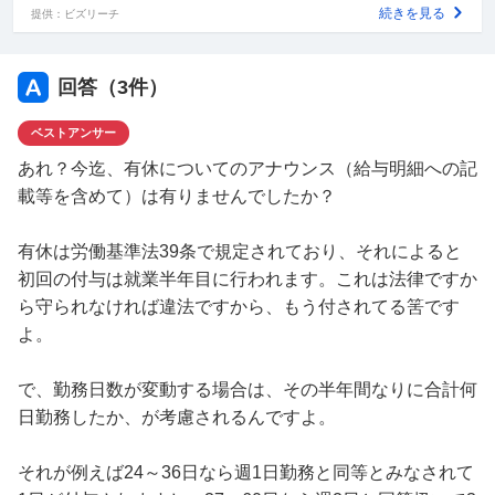
ります
続きを見る
提供：ビズリーチ
そのため情けないですが聞くのが怖いです…
補足
回答（
3
件）
雇用契約書では 休日…配布されたシフトによる 有給…法廷に従った日数を付
与する と書かれています 用事などで休みを希望したらちゃんその日は休みの
ベストアンサー
シフトを組んではくれます この雇用契約書も働き始めて3か月経ってももら
えなかったので、こちらから声をかけて貰いました 単純に職場が付与するの
あれ？今迄、有休についてのアナウンス（給与明細への記
を忘れてるだけなのかな？とも思ってはいます
載等を含めて）は有りませんでしたか？
有休は労働基準法39条で規定されており、それによると
初回の付与は就業半年目に行われます。これは法律ですか
ら守られなければ違法ですから、もう付されてる筈です
よ。
で、勤務日数が変動する場合は、その半年間なりに合計何
日勤務したか、が考慮されるんですよ。
それが例えば24～36日なら週1日勤務と同等とみなされて