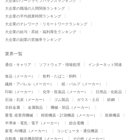
大企業のワークライフバランスランキング
大企業の職場の人間関係ランキング
大企業の平均残業時間ランキング
大企業のテレワーク・リモートワークランキング
大企業の給与・昇給・福利厚生ランキング
大企業の副業の実施率ランキング
業界一覧
通信・キャリア
ソフトウェア・情報処理
インターネット関連
食品（メーカー）
飲料・たばこ・飼料
繊維・アパレル（メーカー）
紙・パルプ（メーカー）
印刷（メーカー）
化学・医薬品（メーカー）
日用品・化粧品
石油・石炭（メーカー）
ゴム製品
ガラス・土石
鉄鋼
非鉄金属
金属製品
機械・部品（メーカー）
重電･産業用機械
精密機器・計測機器（メーカー）
医療機器
半導体・電気・電子（メーカー）
総合電機
家電･AV機器（メーカー）
コンピュータ・通信機器
自動車・輸送機器関連（メーカー）
その他（メーカー）