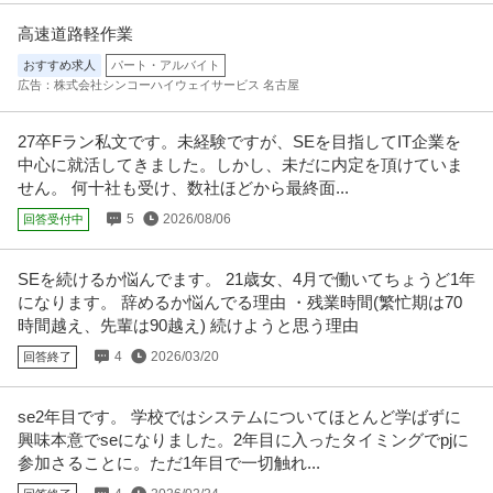
高速道路軽作業
おすすめ求人
パート・アルバイト
広告：株式会社シンコーハイウェイサービス 名古屋
27卒Fラン私文です。未経験ですが、SEを目指してIT企業を
中心に就活してきました。しかし、未だに内定を頂けていま
せん。 何十社も受け、数社ほどから最終面...
5
2026/08/06
回答受付中
SEを続けるか悩んでます。 21歳女、4月で働いてちょうど1年
になります。 辞めるか悩んでる理由 ・残業時間(繁忙期は70
時間越え、先輩は90越え) 続けようと思う理由
4
2026/03/20
回答終了
se2年目です。 学校ではシステムについてほとんど学ばずに
興味本意でseになりました。2年目に入ったタイミングでpjに
参加さることに。ただ1年目で一切触れ...