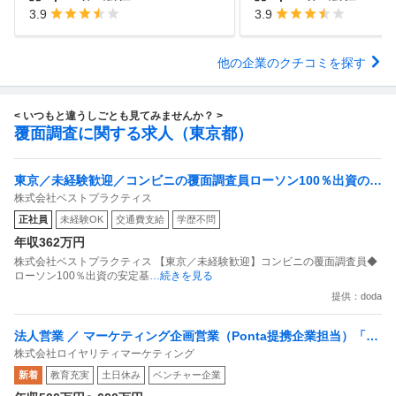
3.9
3.9
他の企業のクチコミを探す
< いつもと違うしごとも見てみませんか？ >
覆面調査に関する求人（東京都）
東京／未経験歓迎／コンビニの覆面調査員ローソン100％出資の安
株式会社ベストプラクティス
定基盤／月５日在宅／残業月10時間
正社員
未経験OK
交通費支給
学歴不問
年収362万円
株式会社ベストプラクティス 【東京／未経験歓迎】コンビニの覆面調査員◆
ローソン100％出資の安定基
…続きを見る
提供：doda
法人営業 ／ マーケティング企画営業（Ponta提携企業担当）「国
株式会社ロイヤリティマーケティング
内最大級の共通ポイントサービスを展開／無駄のない消費社会を
新着
教育充実
土日休み
ベンチャー企業
目指すデータマーケティングカンパニー」