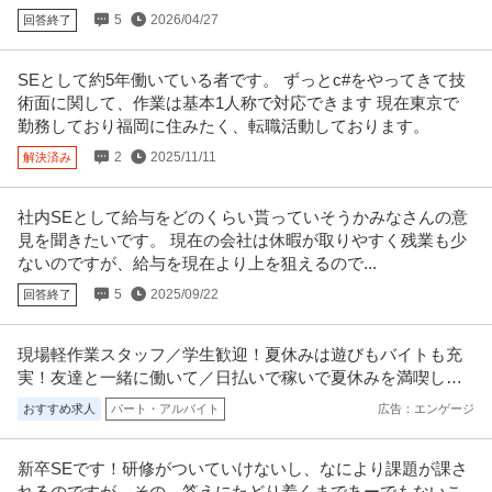
提供：ビズリーチ
5
2026/04/27
回答終了
この条件の求人をもっと見る
SEとして約5年働いている者です。 ずっとc#をやってきて技
術面に関して、作業は基本1人称で対応できます 現在東京で
勤務しており福岡に住みたく、転職活動しております。
2
2025/11/11
解決済み
社内SEとして給与をどのくらい貰っていそうかみなさんの意
見を聞きたいです。 現在の会社は休暇が取りやすく残業も少
ないのですが、給与を現在より上を狙えるので...
5
2025/09/22
回答終了
現場軽作業スタッフ／学生歓迎！夏休みは遊びもバイトも充
実！友達と一緒に働いて／日払いで稼いで夏休みを満喫しよ
う！
おすすめ求人
パート・アルバイト
広告：エンゲージ
新卒SEです！研修がついていけないし、なにより課題が課さ
れるのですが、その、答えにたどり着くまであーでもないこ