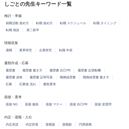
しごとの先生キーワード一覧
検討・準備
就職活動 進め方
転職 進め方
転職 スケジュール
転職 タイミング
転職 相談
第二新卒
情報収集
適職
業界研究
企業研究
転職 年収
書類作成・応募
履歴書
履歴書 書き方
履歴書 自己PR
履歴書 志望動機
履歴書 資格
履歴書 証明写真
職務経歴書
職務経歴書 書き方
応募
応募後 流れ
書類選考
面接・選考
面接 NG
面接 服装
面接 マナー
面接 自己PR
面接 逆質問
内定・退職・入社
内定承諾
内定辞退
退職届
退職願
円満退職