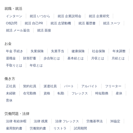
就職・就活
インターン
就活 いつから
就活 企業説明会
就活 企業研究
OB訪問
就活 自己PR
就活 志望動機
就活 履歴書
就活 スーツ
就活 メール返信
就活 面接
お金
年金 手続き
失業保険
失業手当
健康保険
社会保険
年末調整
退職金
財形貯蓄
歩合制とは
基本給とは
月収とは
月給とは
手取りとは
年収とは
働き方
正社員
契約社員
派遣社員
パート
アルバイト
フリーター
未経験
在宅勤務
資格
転勤
フレックス
時短勤務
産休
育休
労働問題・法律
法律 有給休暇
法律 残業
法律 フレックス
労働基準法
36協定
雇用契約書
労働契約書
リストラ
試用期間