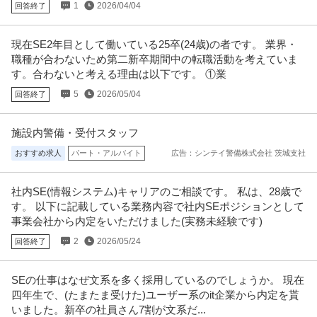
1
2026/04/04
回答終了
ARCO Japan株式会社
arehouseエンジニア）
正社員
リモートワーク
職場内禁煙
年収500万円〜600万円
現在SE2年目として働いている25卒(24歳)の者です。 業界・
【職種】管理＞物流企画・物流管理 【業種】IT・インターネット＞その他 ※
職種が合わないため第二新卒期間中の転職活動を考えていま
会員属性などに応じ、当該
…続きを見る
す。合わないと考える理由は以下です。 ①業
提供：ビズリーチ
5
2026/05/04
回答終了
法人営業 ／ 「東京／保守メンテナンス営業」成長中の産業用空調
ムンタース株式会社
施設内警備・受付スタッフ
装置メーカー／テレワーク可／年間休日125日
新着
残業月20時間以内
外資系企業
職場内禁煙
おすすめ求人
パート・アルバイト
広告：シンテイ警備株式会社 茨城支社
年収400万円〜600万円
【職種】営業＞法人営業 【業種】メーカー＞機械 ※会員属性などに応じ、当
社内SE(情報システム)キャリアのご相談です。 私は、28歳で
該求人をビズリーチ上で閲覧
…続きを見る
す。 以下に記載している業務内容で社内SEポジションとして
提供：ビズリーチ
事業会社から内定をいただけました(実務未経験です)
建設コンサルタント ／ 「データセンタ設備保守」電験三種or電気
2
2026/05/24
回答終了
株式会社ミライト・ワン
施工管理技士保有の方／データセンタでの運用・保守業務経験の
学歴不問
経験者優遇
教育充実
方歓迎／東京勤務
SEの仕事はなぜ文系を多く採用しているのでしょうか。 現在
【職種】建築・土木＞建設コンサルタント 【業種】建設＞建設・建築・土木
四年生で、(たまたま受けた)ユーザー系のit企業から内定を貰
※会員属性などに応じ、当該
…続きを見る
いました。新卒の社員さん7割が文系だ...