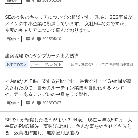
4
2026/02/24
回答終了
SEの今後のキャリアについての相談です。 現在、SES事業が
メインの中小企業に所属しています。 入社5年なのですが、
今度のキャリアについて悩んでおります。
6
2025/05/10
回答終了
建築現場でのダンプカーの出入誘導
おすすめ求人
パート・アルバイト
広告：株式会社トップス 福井警備事業部
社内seなどIT系に関する質問です。 最近会社にてGeminiが導
入されたので、自分のルーティン業務を自動化するマクロ
や、元々あるテンプレの中身を見て動作...
6
2026/07/07
回答終了
SEですか転職したほうがよい？ 44歳。 現在→年収590万、大
手直のPMO補佐、実装ほぼ無し。色んな事をやさせてもらえ
る。残高ほぼ無し。無期雇用派遣の...