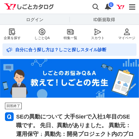
Yahoo!しごとカタログ
検索
通知数
i
ログイン
ID新規取得
企業を探す
しごとQA
特集一覧
スカウト
マイページ
自分に合う探し方は？しごと探しスタイル診断
回答終了
SEの異動について 大手Sierで入社1年目のSE
職です。 先日、異動がありました。 異動元：
運用保守 ↓ 異動先：開発プロジェクト内のプロ