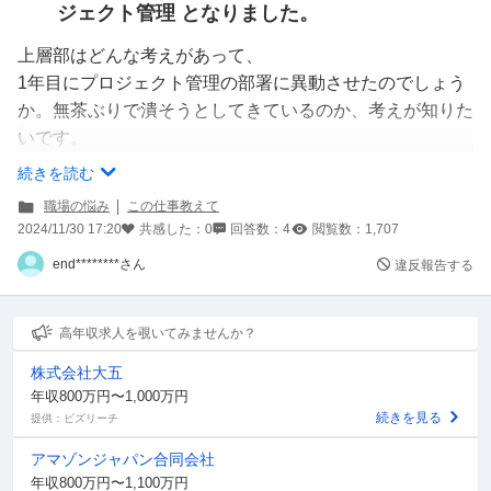
ジェクト管理 となりました。
上層部はどんな考えがあって、
1年目にプロジェクト管理の部署に異動させたのでしょう
か。無茶ぶりで潰そうとしてきているのか、考えが知りた
いです。
続きを読む
開発経験が全くないのにプロジェクト管理？に配属され、
職場の悩み
この仕事教えて
異動先でも教育担当がいるとは「私では適材適所とならな
2024/11/30 17:20
共感した：
0
回答数：
4
閲覧数：
1,707
いような気がする。これで本当に良いのだろうか。」と感
end********さん
違反報告する
じています。
私は運用保守自体に不満はありませんでした。
高年収求人を覗いてみませんか？
後々、単体・結合テストや詳細設計書など開発経験も積ん
株式会社大五
だうえで、上流工程に移行できれば。と考えていました。
年収800万円〜1,000万円
続きを見る
提供：ビズリーチ
異動自体のきっかけは、人間関係でした。
アマゾンジャパン合同会社
異動前の教育担当と相性が悪く（周囲に相談すると、教育
年収800万円〜1,100万円