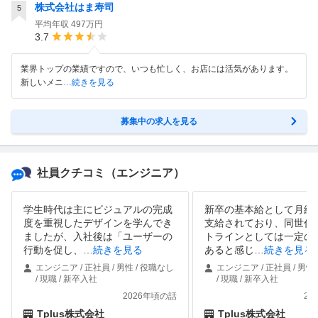
株式会社はま寿司
5
平均年収
497万円
3.7
業界トップの業績ですので、いつも忙しく、お店には活気があります。
新しいメニ
…続きを見る
募集中の求人を見る
社員クチコミ
（エンジニア）
学生時代は主にビジュアルの完成
新卒の基本給として月給2
度を重視したデザインを学んでき
支給されており、同世代
ましたが、入社後は「ユーザーの
トラインとしては一定の
行動を促し、
…
続きを見る
あると感じ
…
続きを見る
エンジニア / 正社員 / 男性 / 役職なし
エンジニア / 正社員 / 男性
/ 現職 / 新卒入社
/ 現職 / 新卒入社
2026年頃の話
20
Tplus株式会社
Tplus株式会社