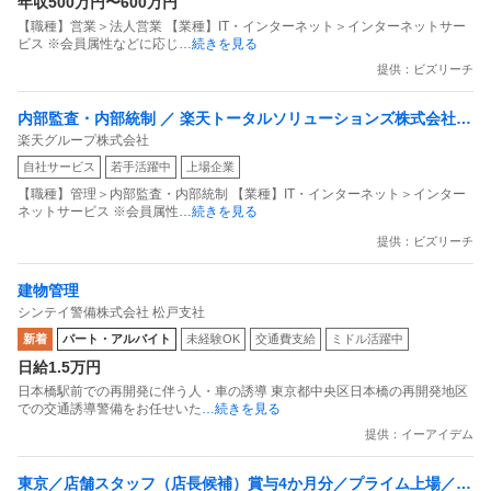
年収500万円〜600万円
【職種】営業＞法人営業 【業種】IT・インターネット＞インターネットサー
ビス ※会員属性などに応じ
…続きを見る
提供：ビズリーチ
内部監査・内部統制 ／ 楽天トータルソリューションズ株式会社
楽天グループ株式会社
戦略事業コンプライアンス支援部 業務統制支援課：ショップコン
自社サービス
若手活躍中
上場企業
プライアンス推進担当（SBCSD）
【職種】管理＞内部監査・内部統制 【業種】IT・インターネット＞インター
ネットサービス ※会員属性
…続きを見る
提供：ビズリーチ
建物管理
シンテイ警備株式会社 松戸支社
新着
パート・アルバイト
未経験OK
交通費支給
ミドル活躍中
日給1.5万円
日本橋駅前での再開発に伴う人・車の誘導 東京都中央区日本橋の再開発地区
での交通誘導警備をお任せいた
…続きを見る
提供：イーアイデム
東京／店舗スタッフ（店長候補）賞与4か月分／プライム上場／残