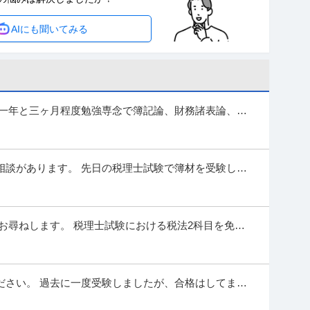
人人材紹介の法人営業｜マネジメント業務 【高収入！稼ぐなら当社
AIにも聞いてみる
かり休める土日祝休み ■安心の福利厚生充実
…続きを見る
提供：上野グループホールディングス株式会社
・測量士補・測量助手」最新ドローン・3Dレーザースキャ
90年の強固なグループ基盤／京都・丸太町駅徒歩1分／完
は一年と三ヶ月程度勉強専念で簿記論、財務諸表論、消
た。 去年の試験に関しては簿記の勉強...
種】士業＞その他 ※会員属性などに応じ、当該求人をビズリーチ上
す ※当求人は、ひかり司法書士法人にて採用後、「
…続きを見る
相談があります。 先日の税理士試験で簿材を受験し、
提供：ビズリーチ
ンを遥かに超えていたので、税法に進むことにしまし
活躍中／残業10h程度／土日祝／”ホワイト企業”認定企
お尋ねします。 税理士試験における税法2科目を免除
ワーク
学院を選んでいます。 以下が受験...
（アパート）◆シニア活躍中｜残業10h程度｜土日祝｜”ホワイト企
検査（アパート）◆シニア活躍中｜残業10
…続きを見る
ださい。 過去に一度受験しましたが、合格はしてませ
提供：doda
とで、申請をしました。Step ...