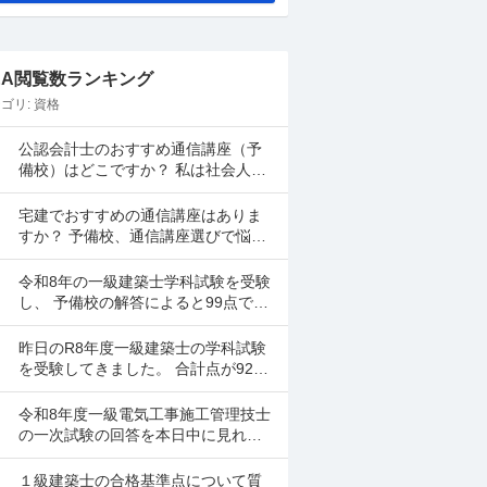
&A閲覧数ランキング
ゴリ:
資格
公認会計士のおすすめ通信講座（予
備校）はどこですか？ 私は社会人な
ので効率よく学習を進めたいのです
が、候補としてはクレアール、LE
宅建でおすすめの通信講座はありま
C、CPA会計学院、大原...
すか？ 予備校、通信講座選びで悩ん
でいて、ネットで調べるとクレアー
ル、フォーサイト、スタディング、T
令和8年の一級建築士学科試験を受験
ACなど色々出てきて...
し、 予備校の解答によると99点で科
目ごとの足切りは大丈夫でした。 日
建学院やXによると合格最低点予想が
昨日のR8年度一級建築士の学科試験
高くなると言われ...
を受験してきました。 合計点が92点
で、資格学校から厳しいと言われて
います。 製図の準備は始めるべきで
令和8年度一級電気工事施工管理技士
しょうか？ ちな...
の一次試験の回答を本日中に見れる
サイトはありますか？
１級建築士の合格基準点について質