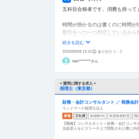
五科目合格者です。消費も持って
時間が掛かるのは書くのに時間が
取引を一つ一つ判定しているから
私も含めてみんなそうですから焦
続きを読む
2026/06/09 15:31
ありがとう：
1
時間を短縮したいなら判定のスピ
nex********さん
あくまでも時間が掛かるのはその
精度を高くしてスピードを上げる
< 質問に関する求人 >
あとはメモ書きを記号にするとか
税理士（東京都）
7.8％なら〇、6.24％なら◎と
でも今からやり方を変えるのはお
財務・会計コンサルタント ／ 税務会
ランドマーク税理士法人
今までのメモ書きの方法を変えず
新着
正社員
未経験OK
有資格者歓迎
職
それが一番の「コツ」です。
【職種】コンサルタント＞財務・会計コンサル
当該求人をビズリーチ上で閲覧された際に内容