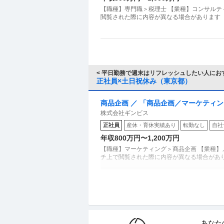
【職種】専門職＞税理士 【業種】コンサルテ
閲覧された際に内容が異なる場合があります 
< 平日勤務で週末はリフレッシュしたい人におす
正社員×土日祝休み（東京都）
商品企画 ／ 「商品企画／マーケティ
株式会社ギンビス
子メーカー ギンビス「「しみチョコ
正社員
産休・育休実績あり
転勤なし
自社
土日祝休み／転勤なし／勤務地日本橋
年収800万円〜1,200万円
【職種】マーケティング＞商品企画 【業種】
チ上で閲覧された際に内容が異なる場合があ
年収1000万円も可能×土日祝休み／
上野グループホールディングス株式会社
正社員
交通費支給
土日休み
介護休暇あり
あなた