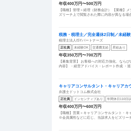
年収400万円〜500万円
【職種】管理＞経理（財務会計） 【業種】メ
ズリーチ上で閲覧された際に内容が異なる場
税務・税理士／完全週休2日制／未経験
税理士法人ISYパートナーズ
正社員
未経験OK
交通費支給
昇給あり
年収350万円〜700万円
【募集背景】 お客様への対応力強化、ならび
内容】 ・経営アドバイス・レポート作成 ・巡
キャリアコンサルタント・キャリアカウン
弁護士ドットコム株式会社
長！組織拡大フェーズを経験したい税
正社員
インセンティブあり
年間休日110日
年収400万円〜600万円
【職種】営業＞キャリアコンサルタント・キ
※会員属性などに応じ、当該求人をビズリー