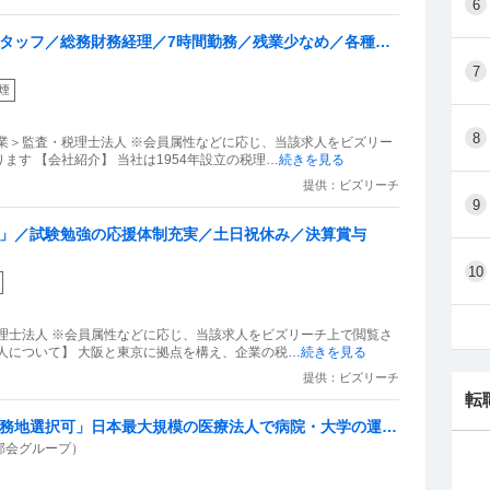
6
スタッフ／総務財務経理／7時間勤務／残業少なめ／各種手
7
煙
8
業＞監査・税理士法人 ※会員属性などに応じ、当該求人をビズリー
す 【会社紹介】 当社は1954年設立の税理
…続きを見る
提供：ビズリーチ
9
）」／試験勉強の応援体制充実／土日祝休み／決算賞与
10
理士法人 ※会員属性などに応じ、当該求人をビズリーチ上で閲覧さ
人について】 大阪と東京に拠点を構え、企業の税
…続きを見る
提供：ビズリーチ
転
勤務地選択可」日本最大規模の医療法人で病院・大学の運営
邦会グループ）