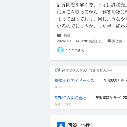
計算問題を解く際、まずは課税売
にメモを取ってから、解答用紙に
まって困っており、同じようなや
いるのでしょうか。また早く終わ
資格
2026/06/09 14:28
共感した：
0
回答数：
********さん
高年収求人を覗いてみませんか？
株式会社アイメックス
年収800万円〜
提供：ビズリーチ
REMOW株式会社
年収800万円〜1,2
提供：ビズリーチ
回答（
1
件）