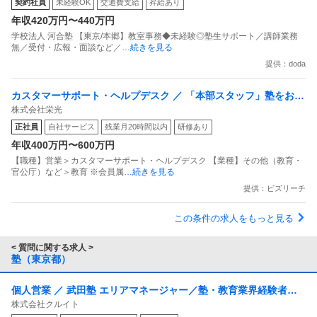
契約社員
未経験OK
交通費支給
昇給あり
年収420万円〜440万円
学校法人 河合塾 【東京/本郷】教室事務◆未経験◎塾生サポート／講師業務
無／受付・広報・面談など／
…続きを見る
提供：doda
カスタマーサポート・ヘルプデスク ／ 「本部スタッフ」塾をお探
株式会社栄光
しのお客様と最適な教室をつなぐ役割です／完全反響型／時間外5
正社員
自社サービス
残業月20時間以内
研修あり
h以下／月・年間休日120日でワークライフバランス充実
年収400万円〜600万円
【職種】営業＞カスタマーサポート・ヘルプデスク 【業種】その他（教育・
官公庁）など＞教育 ※会員属
…続きを見る
提供：ビズリーチ
この条件の求人をもっと見る
< 質問に関する求人 >
塾（東京都）
個人営業 ／ 武田塾 エリアマネージャー／塾・教育業界経験者歓
株式会社クルイト
迎／年収500〜700万