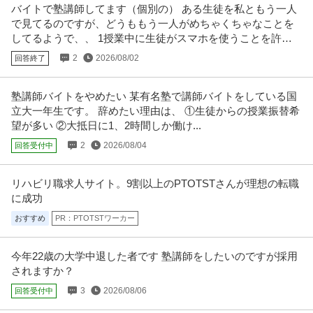
バイトで塾講師してます（個別の） ある生徒を私ともう一人
【職種】営業＞キャリアコンサルタント・キャリアカウンセラー 【業種】そ
で見てるのですが、どうももう一人がめちゃくちゃなことを
の他（教育・官公庁）など＞教
…続きを見る
してるようで、、 1授業中に生徒がスマホを使うことを許可
提供：ビズリーチ
してる
2
2026/08/02
回答終了
採用 ／ 「生成AI×建築DX」世界水準のチームを創るHR／採用担
株式会社mign
当〜HRリード候補博士号多数の精鋭組織でスタートアップの組織
塾講師バイトをやめたい 某有名塾で講師バイトをしている国
新着
大手企業
土日休み
職場内禁煙
づくりを牽引
立大一年生です。 辞めたい理由は、 ①生徒からの授業振替希
年収800万円〜1,500万円
望が多い ②大抵日に1、2時間しか働け...
【職種】人事＞採用 【業種】建設＞建設・建築・土木 ※会員属性などに応
2
2026/08/04
回答受付中
じ、当該求人をビズリーチ上で
…続きを見る
提供：ビズリーチ
リハビリ職求人サイト。9割以上のPTOTSTさんが理想の転職
四谷／『河合塾校舎』の施設管理年休120日・土日祝休／「最高レ
に成功
学校法人 河合塾
ベルの教育」を追求する総合教育機関
おすすめ
PR：PTOTSTワーカー
正社員
交通費支給
昇給あり
残業手当あり
年収500万円〜650万円
今年22歳の大学中退した者です 塾講師をしたいのですが採用
学校法人 河合塾 【四谷】『河合塾校舎』の施設管理◆年休120日・土日祝休
されますか？
／「最高レベルの教育」を
…続きを見る
提供：doda
3
2026/08/06
回答受付中