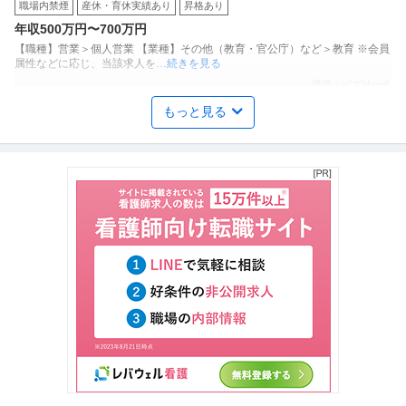
職場内禁煙
産休・育休実績あり
昇格あり
年収500万円〜700万円
【職種】営業＞個人営業 【業種】その他（教育・官公庁）など＞教育 ※会員
属性などに応じ、当該求人を
…続きを見る
提供：ビズリーチ
もっと見る
経理（財務会計） ／ 「池袋」経理・総務／未経験からもチャレン
三和タジマ株式会社
ジ可／年休125日／土日祝休／残業月20H程度／上場G
未経験OK
ミドル活躍中
産休・育休実績あり
【職種】管理＞経理（財務会計） 【業種】メーカー＞その他 ※会員属性など
に応じ、当該求人をビズリー
…続きを見る
提供：ビズリーチ
Web広告運用・SEO ／ マーケティング担当
株式会社コノセル
新着
自社サービス
職場内禁煙
ベンチャー企業
年収400万円〜700万円
【職種】デジタルマーケティング＞Web広告運用・SEO 【業種】その他（教
育・官公庁）など＞教育
…続きを見る
提供：ビズリーチ