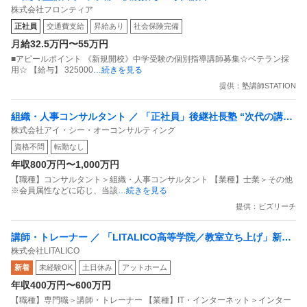
株式会社フロンティア
ら、最初からそれを知っていて入学した子供達は、東大を
正社員
交通費支給
昇給あり
社会保険完備
かなり上位で受かる成績なので、入学してから息子は驚い
月給32.5万円〜55万円
ていました。
■アピールポイント 《新規開校》中学受験の個別指導講師募集☆ベテラン採
多分落ちた理由は、第一志望が東大だったからかもしれま
用☆ 【給与】 325000
…続きを見る
せんよ。
提供：塾講師STATION
面接で東大の名前を数回出したのではないでしょうか？
組織・人事コンサルタント ／ 「正社員」後継社長塾 “次代の講師
株式会社アイ・シー・オーコンサルティング
候補” 募集／経営者の機密領域に入る「経営の黒子」を／福岡（4
資格不問
転勤なし
2）の直下で育成（組織・財務コンサル／資格不問）
年収800万円〜1,000万円
【職種】コンサルタント＞組織・人事コンサルタント 【業種】士業＞その他
※会員属性などに応じ、当該
…続きを見る
提供：ビズリーチ
講師・トレーナー ／ 「LITALICO高等学院／教室立ち上げ」新規
株式会社LITALICO
事業の立ち上げ〜成長フェーズに参画いただく新しい仲間を募集
新着
未経験OK
土日休み
アットホーム
します！〜
年収400万円〜600万円
【職種】専門職＞講師・トレーナー 【業種】IT・インターネット＞インター