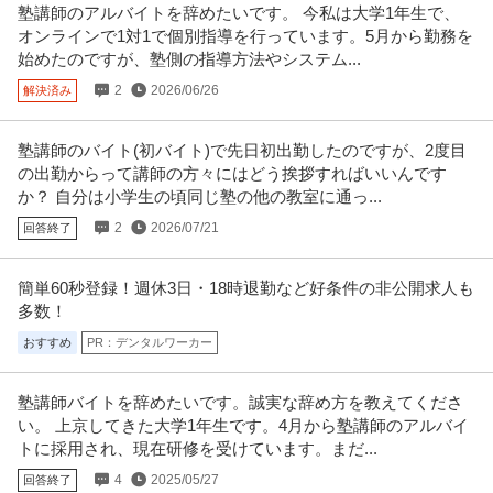
塾講師のアルバイトを辞めたいです。 今私は大学1年生で、
オンラインで1対1で個別指導を行っています。5月から勤務を
始めたのですが、塾側の指導方法やシステム...
2
2026/06/26
解決済み
塾講師のバイト(初バイト)で先日初出勤したのですが、2度目
の出勤からって講師の方々にはどう挨拶すればいいんです
か？ 自分は小学生の頃同じ塾の他の教室に通っ...
2
2026/07/21
回答終了
簡単60秒登録！週休3日・18時退勤など好条件の非公開求人も
多数！
おすすめ
PR：デンタルワーカー
塾講師バイトを辞めたいです。誠実な辞め方を教えてくださ
い。 上京してきた大学1年生です。4月から塾講師のアルバイ
トに採用され、現在研修を受けています。まだ...
4
2025/05/27
回答終了