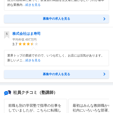
自分の自転車に乗って、飲食店の商品を注文者に届けるというのが基本
的な業務内
…続きを見る
募集中の求人を見る
株式会社はま寿司
5
平均年収
497万円
3.7
業界トップの業績ですので、いつも忙しく、お店には活気があります。
新しいメニ
…続きを見る
募集中の求人を見る
社員クチコミ
（塾講師）
前職も別の学習塾で指導の仕事を
最初はみんな教師職から
していましたが、こちらに転職し
社内にいろいろな部署、