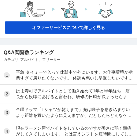
オファーサービスについて詳しく見る
Q&A閲覧数ランキング
カテゴリ:
アルバイト、フリーター
至急 タイミーで入って休憩中で外にいます。お仕事環境が劣
1
悪すぎて戻りたくないです。 体調も悪いし早退したいです。
電話したのですが通話中で一生繋がらなくて...
はま寿司でアルバイトとして働き始めて1年と半年経ち、店
2
長から役職にあげると言われ、研修の日時が決まったらまた
伝えると言われて1ヶ月が経ちました。 自分は心...
金曜ドラマ「Tシャツが乾くまで」充は咲子を巻き込まない
3
よう距離を置いたように見えますが、だとしたらどんなケー
スが考えられますか？ ①大恩人を一人で養わな...
現在ラーメン屋でバイトをしているのですが暑さに弱く頭痛
4
がしてきてしまいます。 とは言えシフトを短時間にしてしま