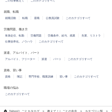
この仕事教えて
このカテゴリすべて
就職、転職
就職活動
転職
退職
公務員試験
このカテゴリすべて
労働問題、働き方
単身赴任、転勤
労働問題
労働条件、給与、残業
失業、リストラ
仕事効率化、ノウハウ
このカテゴリすべて
派遣、アルバイト、パート
アルバイト、フリーター
派遣
パート
このカテゴリすべて
資格、習い事
資格
簿記
専門学校、職業訓練
習い事
このカテゴリすべて
職場の悩み
このカテゴリすべて
Yahoo!しごとカタログ
教えて！しごとの先生
カテゴリ一覧