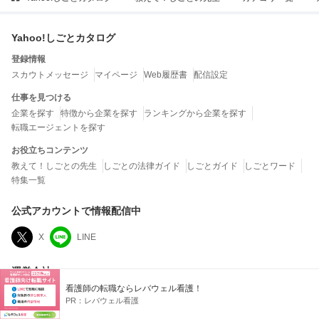
Yahoo!しごとカタログ
登録情報
スカウトメッセージ
マイページ
Web履歴書
配信設定
仕事を見つける
企業を探す
特徴から企業を探す
ランキングから企業を探す
転職エージェントを探す
お役立ちコンテンツ
教えて！しごとの先生
しごとの法律ガイド
しごとガイド
しごとワード
特集一覧
公式アカウントで情報配信中
X
LINE
運営会社
看護師の転職ならレバウェル看護！
LINEヤフー株式会社
PR：
レバウェル看護
当社は、クチコミの内容およびこれを利用した結果について、何ら保証するもので
はなく、一切の責任を負いません。