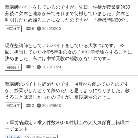
新規事業企画・事業開発 ／ 大学発スタートアップ支援プロジェク
塾講師バイトをしているのですが、先日、生徒が授業開始30
慶應義塾
トマネージャー（創薬・診断・医療機器特化 ）
分後に欠席と連絡が来てそれまで待機していました。欠席と
新着
リモートワーク
ベンチャー企業
職場内禁煙
判明したため帰ることになったのですが、「待機時間30分の
年収800万円〜1,100万円
給料を付けられませんか？
6
2026/02/13
回答終了
【職種】経営＞新規事業企画・事業開発 【業種】その他（教育・官公庁）な
ど＞教育 ※会員属性などに応
…続きを見る
提供：ビズリーチ
現在塾講師としてアルバイトをしている大学2年です。 今
回、担当していた小学5年生の女の子が中学受験をすることに
この条件の求人をもっと見る
決めました。私には中学受験の経験がないのです...
7
2025/11/29
回答終了
塾講師のバイトを辞めたいです。 4月から働いているのです
が、授業がしんどくて辞めたいと思うようになりました。教
えることは楽しかったのですが、夏期講習のとき...
3
2025/09/10
回答終了
＜厚労省認定＞求人件数20,000件以上の大人気保育士転職エ
ージェント
おすすめ
PR：保育士ワーカー