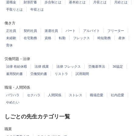
退職金
財形貯蓄
歩合制とは
基本給とは
月収とは
月給とは
手取りとは
年収とは
働き方
正社員
契約社員
派遣社員
パート
アルバイト
フリーター
未経験
在宅勤務
資格
転勤
フレックス
時短勤務
産休
育休
労働問題・法律
法律 有給休暇
法律 残業
法律 フレックス
労働基準法
36協定
雇用契約書
労働契約書
リストラ
試用期間
職場・人間関係
パワハラ
セクハラ
人間関係
ストレス
職場恋愛
社内恋愛
やめたい
しごとの先生カテゴリ一覧
職業