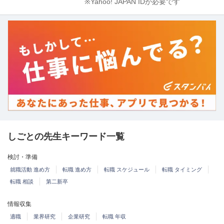
※Yahoo! JAPAN IDが必要です
しごとの先生キーワード一覧
検討・準備
就職活動 進め方
転職 進め方
転職 スケジュール
転職 タイミング
転職 相談
第二新卒
情報収集
適職
業界研究
企業研究
転職 年収