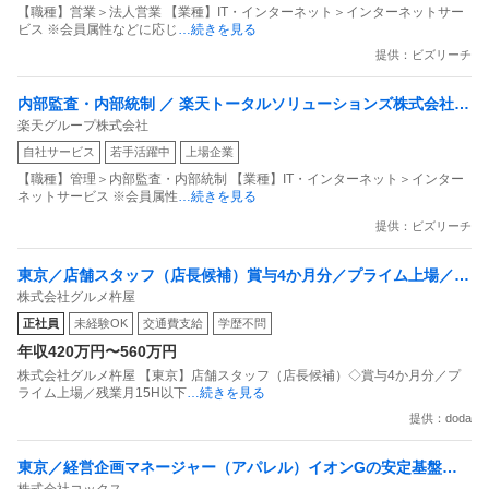
【職種】営業＞法人営業 【業種】IT・インターネット＞インターネットサー
ビス ※会員属性などに応じ
…続きを見る
提供：ビズリーチ
内部監査・内部統制 ／ 楽天トータルソリューションズ株式会社
楽天グループ株式会社
戦略事業コンプライアンス支援部 業務統制支援課：ショップコン
自社サービス
若手活躍中
上場企業
プライアンス推進担当（SBCSD）
【職種】管理＞内部監査・内部統制 【業種】IT・インターネット＞インター
ネットサービス ※会員属性
…続きを見る
提供：ビズリーチ
東京／店舗スタッフ（店長候補）賞与4か月分／プライム上場／残
株式会社グルメ杵屋
業月15H以下／新店オープン多数
正社員
未経験OK
交通費支給
学歴不問
年収420万円〜560万円
株式会社グルメ杵屋 【東京】店舗スタッフ（店長候補）◇賞与4か月分／プ
ライム上場／残業月15H以下
…続きを見る
提供：doda
東京／経営企画マネージャー（アパレル）イオンGの安定基盤／
株式会社コックス