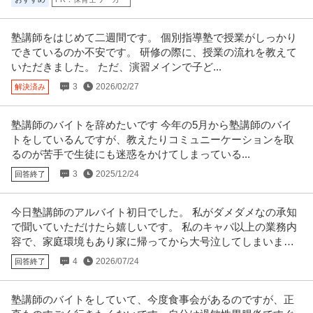
塾講師をはじめて二週間です。 個別指導塾で授業がしっかり
できているのか不安です。 研修の際に、授業の流れを教えて
いただきました。 ただ、演習メインで子ど...
3
2026/02/27
解決済み
塾講師のバイトを辞めたいです 今年の5月から塾講師のバイ
トをしているんですが、教えたりコミュニーケーションを取
るのが苦手で生徒にも迷惑をかけてしまっている...
3
2025/12/24
回答終了
今日塾講師のアルバイト初日でした。 私がダメダメなの承知
で聞いていただけたら嬉しいです。 私のキャパ以上の業務内
容で、家庭環境もあり家に帰ってから大号泣してしまいまし
た。
4
2026/07/24
回答終了
塾講師のバイトをしていて、今度食事会があるのですが、正