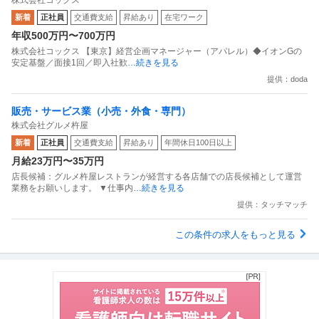
面接1回／即入社歓迎
新着
正社員
交通費支給
昇給あり
在宅ワーク
年収500万円〜700万円
株式会社コックス 【東京】経営企画マネージャー（アパレル）◆イオンGの
安定基盤／面接1回／即入社歓
…続きを見る
提供：doda
販売・サービス業（小売・外食・専門）
株式会社グルメ杵屋
新着
正社員
交通費支給
昇給あり
年間休日100日以上
月給23万円〜35万円
店長候補：グルメ杵屋レストランが経営する各店舗での店長候補として運営
業務をお願いします。 ▼仕事内
…続きを見る
提供：タッチマッチ
この条件の求人をもっと見る