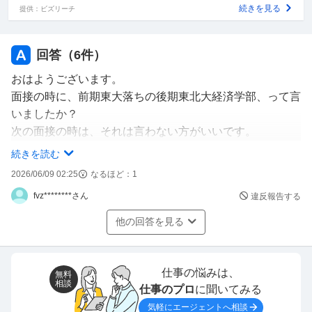
続きを見る
提供：ビズリーチ
回答（
6
件）
おはようございます。
面接の時に、前期東大落ちの後期東北大経済学部、って言
いましたか？
次の面接の時は、それは言わない方がいいです。
私は、宮城県に友達が居て、しかも東北大関係者です。
続きを読む
宮城県の人は、東北大を愛しています。
2026/06/09 02:25
なるほど：
1
なので、前期東大落ちて後期で東北大受けて入って来た子
fvz********さん
違反報告する
に対して、つまり第一希望じゃなかったわけで、面白くな
い人が沢山居ます。
他の回答を見る
塾の採用試験が満点に近いなら、東北大経済学部です、だ
けで受かるので、前期東大受けて落ちた、は、要らない情
報で反感を買います。
仕事の悩みは、
無料
相談
私も失言しました。
仕事のプロ
に聞いてみる
息子(大学1年)が、共通テストを受けた時点で、東大のボ
気軽にエージェントへ相談