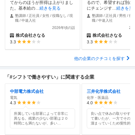
てからのほうが所得は上がりまし
るので、希望すれば別の
た。基本給の
…
続きを見る
にチェンジす
…
続きを見
塾講師 / 正社員 / 女性 / 役職なし / 現
塾講師 / 正社員 / 男性 / 役
職 / 中途入社
職 / 中途入社
2026年頃の話
20
株式会社さなる
株式会社さなる
3.3
3.3
他の企業のクチコミを探す
「#シフトで働きやすい」に関連する企業
中部電力株式会社
三井化学株式会社
電気
化学・医薬品
4.3
4.0
所属している部署によって非常に
良い点で休みの取りやすさ
異なる。残業の少ない部署は２０
て書いたが、一方でその分
時間にも満たないが、多い
…
溜まっていくため慢性的に