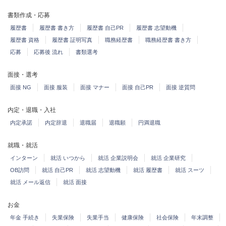
書類作成・応募
履歴書
履歴書 書き方
履歴書 自己PR
履歴書 志望動機
履歴書 資格
履歴書 証明写真
職務経歴書
職務経歴書 書き方
応募
応募後 流れ
書類選考
面接・選考
面接 NG
面接 服装
面接 マナー
面接 自己PR
面接 逆質問
内定・退職・入社
内定承諾
内定辞退
退職届
退職願
円満退職
就職・就活
インターン
就活 いつから
就活 企業説明会
就活 企業研究
OB訪問
就活 自己PR
就活 志望動機
就活 履歴書
就活 スーツ
就活 メール返信
就活 面接
お金
年金 手続き
失業保険
失業手当
健康保険
社会保険
年末調整