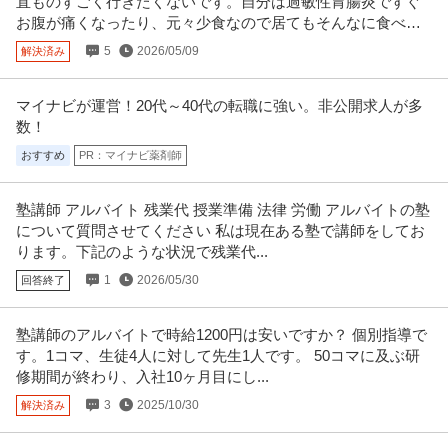
直ものすごく行きたくないです。自分は過敏性胃腸炎ですぐ
お腹が痛くなったり、元々少食なので居てもそんなに食べら
れないからです。
5
2026/05/09
解決済み
マイナビが運営！20代～40代の転職に強い。非公開求人が多
数！
おすすめ
PR：マイナビ薬剤師
塾講師 アルバイト 残業代 授業準備 法律 労働 アルバイトの塾
について質問させてください 私は現在ある塾で講師をしてお
ります。下記のような状況で残業代...
1
2026/05/30
回答終了
塾講師のアルバイトで時給1200円は安いですか？ 個別指導で
す。1コマ、生徒4人に対して先生1人です。 50コマに及ぶ研
修期間が終わり、入社10ヶ月目にし...
3
2025/10/30
解決済み