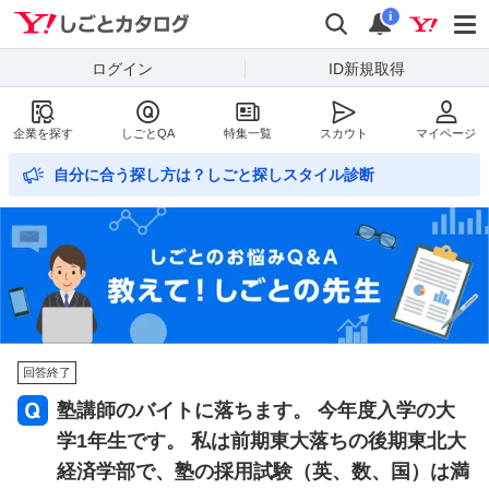
Yahoo!しごとカタログ
検索
通知数
i
ログイン
ID新規取得
企業を探す
しごとQA
特集一覧
スカウト
マイページ
自分に合う探し方は？しごと探しスタイル診断
回答終了
塾講師のバイトに落ちます。 今年度入学の大
学1年生です。 私は前期東大落ちの後期東北大
経済学部で、塾の採用試験（英、数、国）は満