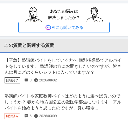
正社員 塾講師 ／東京都・個別指導・専任講師
あなたの悩みは
株式会社フロンティア
解決しましたか？
正社員
交通費支給
昇給あり
社会保険完備
月給32.5万円〜55万円
AIにも聞いてみる
■アピールポイント 《新規開校》中学受験の個別指導講師募集☆ベテラン採
用☆ 【給与】 325000
…続きを見る
提供：塾講師STATION
この質問と関連する質問
不動産企画・不動産開発 ／ 大手進学塾の運営部・開発課／総合職
【至急】塾講師バイトをしている方へ 個別指導塾でアルバイ
株式会社早稲田アカデミー
トをしています。 塾講師の方にお聞きしたいのですが、皆さ
一般社団法人
上場企業
産休・育休実績あり
んは月にどのくらいシフトに入っていますか？
年収400万円〜600万円
3
2026/08/02
回答終了
【職種】不動産＞不動産企画・不動産開発 【業種】その他（教育・官公庁）
など＞教育 ※会員属性などに
…続きを見る
提供：ビズリーチ
塾講師バイトや家庭教師バイトはどのように選べば良いので
しょうか？ 春から地方国公立の獣医学部生になります。アル
キャリアコンサルタント・キャリアカウンセラー ／ 「ベネッセ高
バイトを始めようと思ったのですが、良い職場...
株式会社東京個別指導学院
等学院中等部」キャンパス長／副キャンパス長候補 ～新規事業の
6
2026/03/09
解決済み
未経験OK
職場内禁煙
経験者優遇
立ち上げ・拡大を牽引し／生徒の未来を創造する教育プロフェッ
年収400万円〜600万円
ショナル～