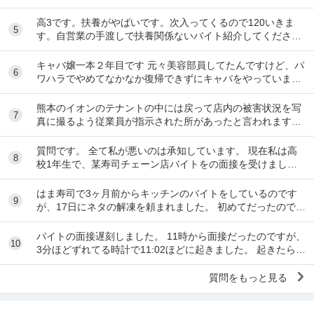
うとあまり稼げないのでバイトを変えたいと思っ...
高3です。扶養がやばいです。次入ってくるので120いきま
5
す。自営業の手渡しで扶養関係ないバイト紹介してくださ
い。大阪市です
キャバ嬢一本２年目です 元々美容部員してたんですけど、パ
6
ワハラでやめてなかなか復帰できずにキャバをやっています
昼間の仕事復帰したいのですが、またパワハラ...
熊本のイオンのテナントの中には戻って店内の被害状況を写
7
真に撮るよう従業員が指示された所があったと言われます。
事実ですか。テナント名は分かりますか。
質問です。 全て私が悪いのは承知しています。 現在私は高
8
校1年生で、某寿司チェーン店バイトをの面接を受けまし
た。面接をし、その場で採用をもらいました。そし...
はま寿司で3ヶ月前からキッチンのバイトをしているのです
9
が、17日にネタの解凍を頼まれました。 初めてだったのです
が、ネタを出し冷蔵庫にいれてる時に、こんな...
バイトの面接遅刻しました。 11時から面接だったのですが、
10
3分ほどずれてる時計で11:02ほどに起きました。 起きたらス
マホの充電が切れていて、とりあえ...
質問をもっと見る