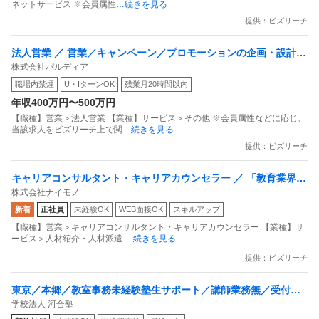
ネットサービス ※会員属性
…続きを見る
提供：ビズリーチ
法人営業 ／ 営業／キャンペーン／プロモーションの企画・設計提
株式会社パルディア
案 働きがいのある会社ランキング 5年連続選出
職場内禁煙
U・IターンOK
残業月20時間以内
年収400万円〜500万円
【職種】営業＞法人営業 【業種】サービス＞その他 ※会員属性などに応じ、
当該求人をビズリーチ上で閲
…続きを見る
提供：ビズリーチ
キャリアコンサルタント・キャリアカウンセラー ／ 「教育業界出
株式会社ナイモノ
身者歓迎」元教師が多数活躍／就活生の人生に伴走するキャリア
新着
正社員
未経験OK
WEB面接OK
スキルアップ
アドバイザー／入社1年で年収100万円UP実績あり
【職種】営業＞キャリアコンサルタント・キャリアカウンセラー 【業種】サ
ービス＞人材紹介・人材派遣
…続きを見る
提供：ビズリーチ
東京／本郷／教室事務未経験塾生サポート／講師業務無／受付・
学校法人 河合塾
広報・面談など／土日休可／420万～