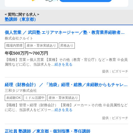
ーダーに届かなかったので、足切りは取れていましたが、
本人は浪人したくないからと、前期で東北大を受けまし
< 質問に関する求人 >
た。
塾講師（東京都）
受かった後に友達に、それを言っちゃったんですね、失敗
個人営業 ／ 武田塾 エリアマネージャー／塾・教育業界経験者歓
しましたよ。
株式会社クルイト
迎／年収500〜700万
多分相手は不愉快だったので、東大落ちの東北大生は入っ
職場内禁煙
産休・育休実績あり
昇格あり
てから態度も成績も悪い、みたいな事を言われました。
年収500万円〜700万円
失敗しましたね。
【職種】営業＞個人営業 【業種】その他（教育・官公庁）など＞教育 ※会員
東北大に受かりました、嬉しいです、だけ言えば良かった
属性などに応じ、当該求人を
…続きを見る
です。
提供：ビズリーチ
本当は東大に行きたかった東北大生より、東北大が第一志
経理（財務会計） ／ 「池袋」経理・総務／未経験からもチャレン
望で嬉しい東北大生、の方を雇いたい塾の責任者は多いか
三和タジマ株式会社
ジ可／年休125日／土日祝休／残業月20H程度／上場G
もしれませんよ。
未経験OK
ミドル活躍中
産休・育休実績あり
余談ですが、息子は工学部なので、入試は学科を第1～第
【職種】管理＞経理（財務会計） 【業種】メーカー＞その他 ※会員属性など
3希望迄書いて出願し、成績順に希望学科に受かる仕組み
に応じ、当該求人をビズリー
…続きを見る
でしたが、、2年生の途中で再編成され、各学科の中から
提供：ビズリーチ
コースにわかれるのも成績(GPA)順に希望が通る為、例え
ば宇宙コースなんかはトップ層の子供達しか入れないか
正社員 塾講師 ／東京都・個別指導・専任講師