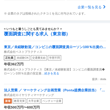
企業一覧を見る
※ 企業のタグは投稿されたクチコミを元に付与されています。
< いつもと違うしごとも見てみませんか？ >
覆面調査に関する求人（東京都）
東京／未経験歓迎／コンビニの覆面調査員ローソン100％出資の安
株式会社ベストプラクティス
定基盤／月５日在宅／残業月10時間
正社員
未経験OK
交通費支給
学歴不問
年収362万円
株式会社ベストプラクティス 【東京／未経験歓迎】コンビニの覆面調査員◆
ローソン100％出資の安定基
…続きを見る
提供：doda
法人営業 ／ マーケティング企画営業（Ponta提携企業担当）「国
株式会社ロイヤリティマーケティング
内最大級の共通ポイントサービスを展開／無駄のない消費社会を
新着
教育充実
大手企業
ベンチャー企業
目指すデータマーケティングカンパニー」
年収500万円〜600万円