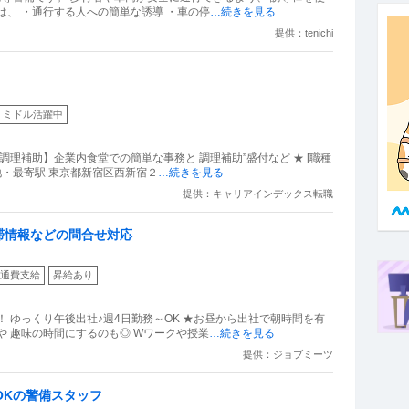
は、 ・通行する人への簡単な誘導 ・車の停
…続きを見る
提供：tenichi
ミドル活躍中
＆調理補助】企業内食堂での簡単な事務と 調理補助”盛付など ★ [職種
地・最寄駅 東京都新宿区西新宿２
…続きを見る
提供：キャリアインデックス転職
滞情報などの問合せ対応
通費支給
昇給あり
 ゆっくり午後出社♪週4日勤務～OK ★お昼から出社で朝時間を有
や 趣味の時間にするのも◎ Wワークや授業
…続きを見る
提供：ジョブミーツ
OKの警備スタッフ