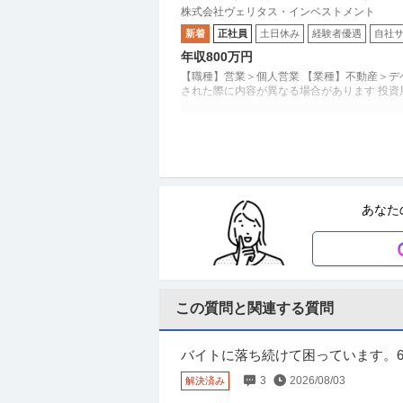
株式会社ヴェリタス・インベストメント
新着
正社員
土日休み
経験者優遇
自社
年収800万円
【職種】営業＞個人営業 【業種】不動産＞デ
された際に内容が異なる場合があります 投
商品企画 ／ 「商品企画／マーケティ
株式会社ギンビス
子メーカー ギンビス「「しみチョコ
正社員
産休・育休実績あり
転勤なし
自社
土日祝休み／転勤なし／勤務地日本橋
あなた
年収800万円〜1,200万円
【職種】マーケティング＞商品企画 【業種】
チ上で閲覧された際に内容が異なる場合があ
この質問と関連する質問
建築施工管理 ／ 地図と記憶に残る”作
渡邊建設株式会社
間休日127日／土日祝休／意匠性の高
正社員
昇給あり
ミドル活躍中
土日休み
バイトに落ち続けて困っています。
【職種】施工管理＞建築施工管理 【業種】建
後にまた面接をするので、良ければ
3
2026/08/03
解決済み