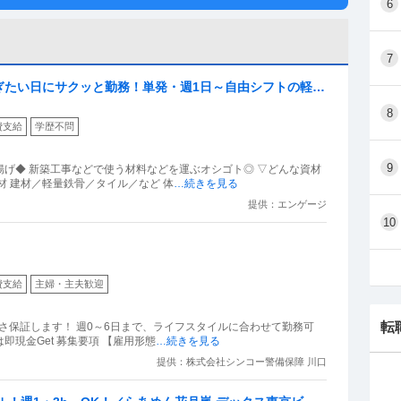
6
7
ぎたい日にサクッと勤務！単発・週1日～自由シフトの軽作
8
費支給
学歴不問
9
材 建材／軽量鉄骨／タイル／など 体
…続きを見る
提供：エンゲージ
10
費支給
主婦・主夫歓迎
転
やすさ保証します！ 週0～6日まで、ライフスタイルに合わせて勤務可
能！｢今月金欠でピンチ｣という方も働いた分は即現金Get 募集要項 【雇用形態
…続きを見る
提供：株式会社シンコー警備保障 川口