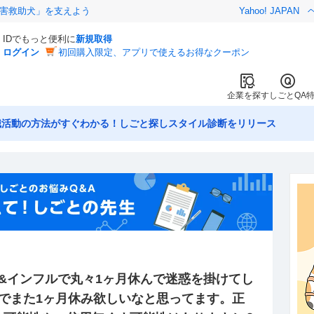
害救助犬」を支えよう
Yahoo! JAPAN
IDでもっと便利に
新規取得
ログイン
初回購入限定、アプリで使えるお得なクーポン
企業を探す
しごとQA
職活動の方法がすぐわかる！しごと探しスタイル診断をリリース
&インフルで丸々1ヶ月休んで迷惑を掛けてし
でまた1ヶ月休み欲しいなと思ってます。正