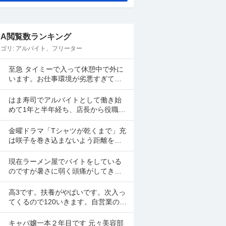
&A閲覧数ランキング
ゴリ:
アルバイト、フリーター
至急 タイミーで入って休憩中で外に
います。お仕事環境が劣悪すぎて戻
りたくないです。 体調も悪いし早退
したいです。 電話したのですが通話
はま寿司でアルバイトとして働き始
中で一生繋がらなくて...
めて1年と半年経ち、店長から役職に
あげると言われ、研修の日時が決ま
ったらまた伝えると言われて1ヶ月が
金曜ドラマ「Tシャツが乾くまで」充
経ちました。 自分は心...
は咲子を巻き込まないよう距離を置
いたように見えますが、だとしたら
どんなケースが考えられますか？ ①
現在ラーメン屋でバイトをしている
大恩人を一人で養わな...
のですが暑さに弱く頭痛がしてきて
しまいます。 とは言えシフトを短時
間にしてしまうとあまり稼げないの
高3です。扶養がやばいです。次入っ
でバイトを変えたいと思っ...
てくるので120いきます。自営業の手
渡しで扶養関係ないバイト紹介して
ください。大阪市です
キャバ嬢一本２年目です 元々美容部