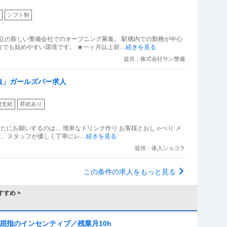
シフト制
月設立の新しい警備会社でのオープニング募集。 駅構内での勤務が中心
方でも始めやすい環境です。 ★一ヶ月以上前
…続きを見る
提供：株式会社サン警備
集」ガールズバー求人
費支給
昇給あり
」］であなたにお願いするのは… 簡単なドリンク作り お客様とおしゃべり メ
は、スタッフが優しく丁寧にレ
…続きを見る
提供：体入ショコラ
この条件の求人をもっと見る
すめ >
屈指のインセンティブ／残業月10h