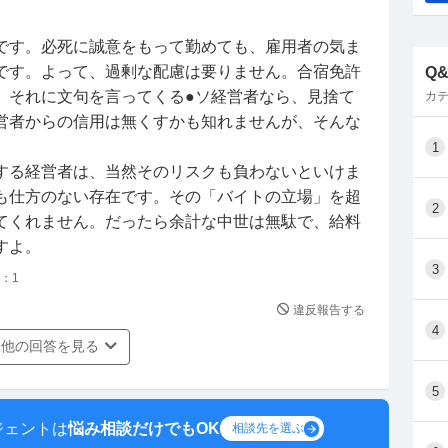
です。必死に誠意をもって勤めても、雇用者の気ま
です。よって、過剰な配慮は要りません。合宿免許
Q
、それに文句を言ってくる●ソ経営者なら、見捨て
カテ
営者からの信用は無くすかも知れませんが、そんな
1
する経営者は、当然そのリスクも負わないといけま
も仕方のない存在です。その「バイトの立場」を超
2
てくれません。だったら余計な中世は無駄で、給料
すよ。
3
：
1
違反報告する
4
他の回答を見る
5
ジェントは
悩み相談だけでもOK
相談先を選ぶ