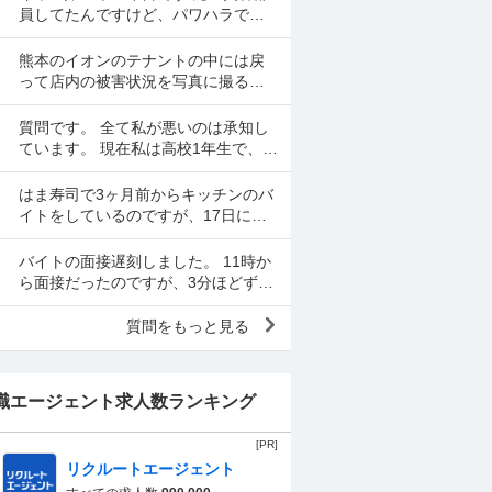
員してたんですけど、パワハラでや
めてなかなか復帰できずにキャバを
やっています 昼間の仕事復帰したい
熊本のイオンのテナントの中には戻
のですが、またパワハラ...
って店内の被害状況を写真に撮るよ
う従業員が指示された所があったと
言われます。事実ですか。テナント
質問です。 全て私が悪いのは承知し
名は分かりますか。
ています。 現在私は高校1年生で、某
寿司チェーン店バイトをの面接を受
けました。面接をし、その場で採用
はま寿司で3ヶ月前からキッチンのバ
をもらいました。そし...
イトをしているのですが、17日にネ
タの解凍を頼まれました。 初めてだ
ったのですが、ネタを出し冷蔵庫に
バイトの面接遅刻しました。 11時か
いれてる時に、こんな...
ら面接だったのですが、3分ほどずれ
てる時計で11:02ほどに起きました。
起きたらスマホの充電が切れてい
質問をもっと見る
て、とりあえ...
職エージェント求人数ランキング
[PR]
リクルートエージェント