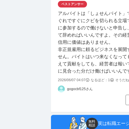
ベストアンサー
アルバイトは「しょせんバイト」
ぐれですぐにクビを切られる立場
に参加するので働けないと申告し
て辞めればいいんですよ。その経
信用に価値はありません。
非正規雇用に頼るビジネスを展開
せん。バイトはいつ来なくなって
えて貢献をしても、経営者は報い
に見合った分だけ働けばいいんで
2026/06/07 04:07
なるほど：
1
そうだね
gogocbf125さん
無料
実は転職エー
相談