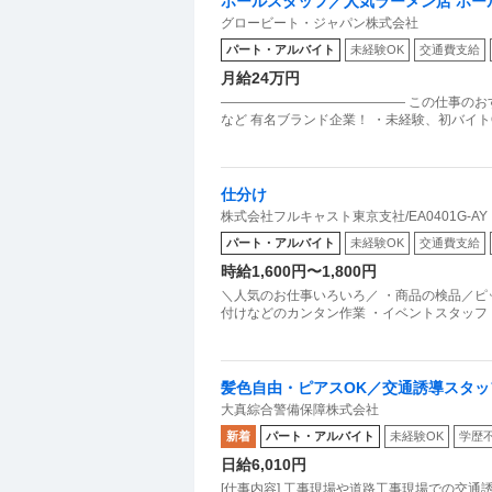
ホールスタッフ／人気ラーメン店 ホー
グロービート・ジャパン株式会社
チ店
パート・アルバイト
未経験OK
交通費支給
月給24万円
―――――――――――――― この仕事のお
など 有名ブランド企業！ ・未経験、初バイトO
仕分け
株式会社フルキャスト東京支社/EA0401G-AY
パート・アルバイト
未経験OK
交通費支給
時給1,600円〜1,800円
＼人気のお仕事いろいろ／ ・商品の検品／ピ
付けなどのカンタン作業 ・イベントスタッフ
髪色自由・ピアスOK／交通誘導スタッ
大真綜合警備保障株式会社
新着
パート・アルバイト
未経験OK
学歴
日給6,010円
[仕事内容] 工事現場や道路工事現場での交通