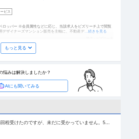
サービス
ベロッパー ※会員属性などに応じ、当該求人をビズリーチ上で閲覧
資用デザイナーズマンション販売を主軸に、不動産デ
…続きを見る
提供：ビズリーチ
もっと見る
ングマネージャー」「たべっ子どうぶつ」でお馴染みのお菓
コーン」「アスパラガス」などのロングセラー商品を製造／
サービス
」（株式会社ギンビス）
の悩みは
解決しましたか？
メーカー＞食品・飲料 ※会員属性などに応じ、当該求人をビズリー
AIにも聞いてみる
ります 【あの頃も今も愛され続けるために。私たち
…続きを見る
提供：ビズリーチ
品”を創る「建築施工管理」年収1000万円を目指せる／年
いRCマンション等
6回程受けたのですが、未だに受かっていません。5日
設＞建設・建築・土木 ※会員属性などに応じ、当該求人をビズリー
原因を特定して欲しいです。高校1年生です。
チ上で閲覧された際に内容が異なる場合があります ■当社について 豊島区を拠点に創業99
…続きを見る