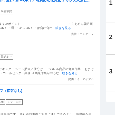
ル！週1・3h～OK！／らあめん花月嵐 デックス東京ビー
1
学歴不問
すすめポイント！ ―――――――――――――― ・らあめん花月嵐
K！ ・週1・3h～OK！ ・都合に合わ
…続きを見る
提供：エンゲージ
2
昇給あり
ッキング ・シール貼り／仕分け ・アパレル商品の倉庫作業 ・おまけ
3
 ・コールセンター業務 ⇒単純作業が中心な
…続きを見る
提供：イーアイデム
フ（接客なし)
不問
シフト自由
誘導警備です。 歩行者や車両が安全に通行できるよう、 誘導棒を使