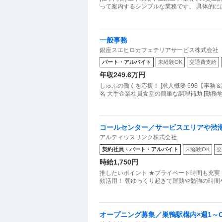
って案内するシンプルな業務です。 具体的に
一般事務
銀座スエヒロカフェテリアサービス株式会社
パート・アルバイト
未経験OK
交通費支給
年収249.6万円
しゅふの働くを応援！ [求人概要 698【事務
名 大手企業社員食堂の簡単な調理補助 [勤務
コールセンター／サービスエリアや渋
アルティウスリンク株式会社
契約社員・パート・アルバイト
未経験OK
交
時給1,750円
推したいポイント ★プライベート時間も充実！
効活用！ 朝ゆっくり起きて運動や勉強の時間
オープニング募集／巣鴨駅構内×週1～