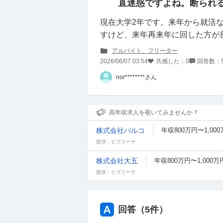
直迷惑ですよね。断られ
現在大学2年です。来年から就活
すけど、来年再来年に回した方が
アルバイト、フリーター
2026/06/07 03:54
共感した：
0
回答数：
nor********さん
高年収求人を覗いてみませんか？
株式会社パルコ
年収800万円〜1,00
提供：ビズリーチ
株式会社大五
年収800万円〜1,000万
提供：ビズリーチ
回答（
5
件）