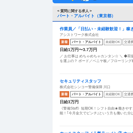
< 質問に関する求人 >
パート・アルバイト（東京都）
作業員／「日払い・未経験歓迎！」稼
アシストワーク株式会社
業
新着
パート・アルバイト
未経験OK
交通
日給1万円〜3.7万円
／ お仕事は めちゃめちゃカンタン☆ ＼ ◆荷揚げ◆ 新築工事などで使う材料などを運ぶオシゴト◎ ▽どんな資材
を運ぶの？ ボード／ベニヤ板／フローリング
セキュリティスタッフ
株式会社シンコー警備保障 川口
新着
パート・アルバイト
未経験OK
交通
日給3万円
《警備Staff》短期OK！シフト自由★働き