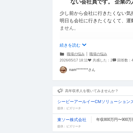
ない会社員です。 企業の
少し前から会社に行きたくない気
明日も会社に行きたくなくて、運
ません。
会社に行きたくない理由を考えて
続きを読む
大きく2つあります。
職場の悩み
職場の悩み
①後輩が嫌いすぎる
2026/05/17 18:11
共感した：
2
回答数：
②業務量がおおすぎる
nam********さん
①で嫌な部分は、仕事面、人間性
仕事面:後輩はが配属されてから
高年収求人を覗いてみませんか？
ての考え方を教えていました。し
シービーアールイーCMソリューション
がザラにありました。一度一緒に
提供：ビズリーチ
期限である金曜日夕方にお酒を飲
外にも、私が教えたことに対して
東ソー株式会社
年収800万円〜900万
せん」などと言われ、私の担当の
提供：ビズリーチ
属されて半年移乗経過したあたり