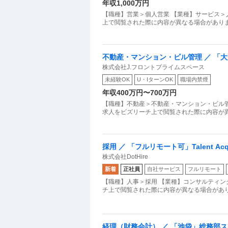
年収1,000万円
【職種】営業＞個人営業 【業種】サービス＞
上で閲覧された際に内容が異なる場合がありま
不動産・マンション・ビル管理 ／ 「
株式会社J.フロントプライムスペース
躍！充実の高待遇で理想のキャリアを
未経験OK
U・IターンOK
職場内禁煙
年収400万円〜700万円
【職種】不動産＞不動産・マンション・ビル管
求人をビズリーチ上で閲覧された際に内容が異な
採用 ／ 「フルリモート可」Talent Acquis
株式会社DotHire
新着
正社員
自社サービス
フルリモート
【職種】人事＞採用 【業種】コンサルティン
チ上で閲覧された際に内容が異なる場合があります
経理（財務会計） ／ 「池袋」総務部