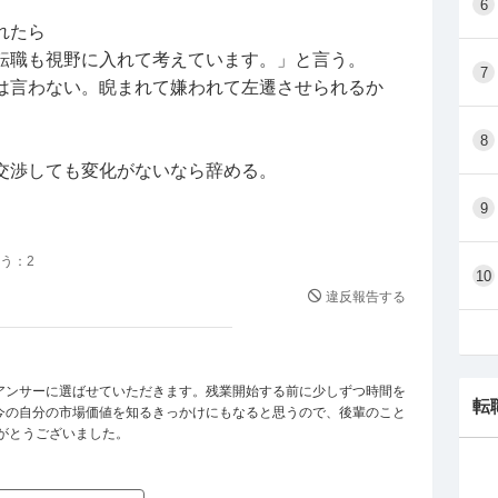
6
め提出しようと思っていますが、おそらく異動でき
れたら
かと思います。
転職も視野に入れて考えています。」と言う。
7
今年中に転職をしようかと悩んでいます。
は言わない。睨まれて嫌われて左遷させられるか
転職についての相談ができません。そんなところも
8
交渉しても変化がないなら辞める。
っと大変な思いをしている人がたくさんいるのにこ
9
けないです。
う：
2
10
違反報告する
アンサーに選ばせていただきます。残業開始する前に少しずつ時間を
転
今の自分の市場価値を知るきっかけにもなると思うので、後輩のこと
がとうございました。