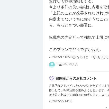
並行して転職活動もする。
異動願いは近日中に募集されるた
今より条件の良い会社に内定を取
るのは早くても来年の4月になる
「上記のことが改善されなければ
それであれば第二新卒枠の使える
内定出てないうちに偉そうなこと
しかし家族が全員公務員のため、
ら。もっときつい部署に。
しんどいです。
転職先の内定とって強気で上司に
世の中にはもっと残業をして、も
んな状態でへばっている自分が情
このプランでどうですかねえ。
助けてください。
2026/05/17 18:20
なるほど：
1
ありがと
map********さん
質問者からのお礼コメント
具体的なアドバイスをいただけたためベスト
捻出して、転職活動を進めようと思います。
は上司に相談して前向きに頑張ります。 あり
2026/05/25 14:50