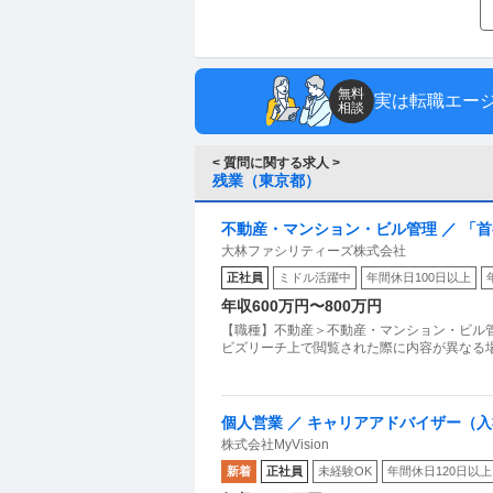
無料
実は転職エー
相談
< 質問に関する求人 >
残業（東京都）
不動産・マンション・ビル管理 ／ 「
大林ファシリティーズ株式会社
65歳／年間休日126日／福利厚生充実
正社員
ミドル活躍中
年間休日100日以上
年収600万円〜800万円
【職種】不動産＞不動産・マンション・ビル管
ビズリーチ上で閲覧された際に内容が異なる
個人営業 ／ キャリアアドバイザー（入
株式会社MyVision
新着
正社員
未経験OK
年間休日120日以上