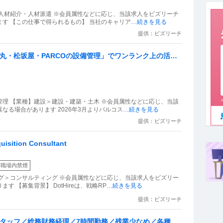
人材紹介・人材派遣 ※会員属性などに応じ、当該求人をビズリーチ
す 【この仕事で得られるもの】 当社のキャリア
…続きを見る
提供：ビズリーチ
大丸・松坂屋・PARCOの設備管理」でワンランク上の活
築きませんか？
理 【業種】建設＞建設・建築・土木 ※会員属性などに応じ、当該
る場合があります 2026年3月よりパルコス
…続きを見る
提供：ビズリーチ
ition Consultant
職場内禁煙
グ＞コンサルティング ※会員属性などに応じ、当該求人をビズリー
 【募集背景】 DotHireは、戦略RP
…続きを見る
提供：ビズリーチ
スタッフ／総務財務経理／7時間勤務／残業少なめ／各種手