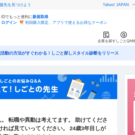
援先を見つけよう
Yahoo! JAPAN
IDでもっと便利に
新規取得
ログイン
初回購入限定、アプリで使えるお得なクーポン
企業を探す
しごとQA
職活動の方法がすぐわかる！しごと探しスタイル診断をリリース
。 転職や異動は考えてます。 助けてくださ
ければ見ていってください。 24歳3年目しが