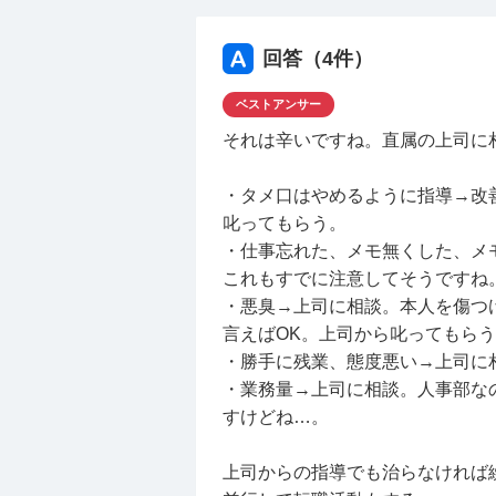
さに残業は一丁前にします。残業
かも隣で携帯をいじったり、寝た
回答（
4
件）
人間性:タメ口使われます。自分
な距離の詰め方をしてきます。私
ベストアンサー
ですが馴れ馴れしく接してくるの
それは辛いですね。直属の上司に
その他:体臭なのか服の匂いなの
たり、後輩が近くを通るたびに香
・タメ口はやめるように指導→改
に脱ぎません。そういうところな
叱ってもらう。
とかやり過ごしています。
・仕事忘れた、メモ無くした、メ
これもすでに注意してそうですね
②では私が配属された頃から、所
・悪臭→上司に相談。本人を傷つ
の量は変わらないため毎日自転車
言えばOK。上司から叱ってもら
で精一杯です。
・勝手に残業、態度悪い→上司に
9月末に異動した先輩の引き継ぎ
・業務量→上司に相談。人事部な
の人たちがこなしていた業務を行
すけどね…。
のでパンク寸前です。毎日平均し
体力もきついです。
上司からの指導でも治らなければ