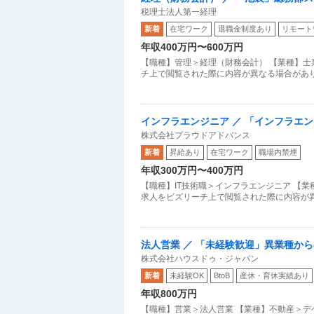
税理士法人第一経理
当充実
新着
在宅ワーク
退職金制度あり
リモート
年収400万円〜600万円
【職種】管理＞経理（財務会計） 【業種】士
チ上で閲覧された際に内容が異なる場合がありま
インフラエンジニア ／ 「インフラエン
株式会社プラウドアドバンス
により在宅可／サーバーサイドエンジ
新着
昇給あり
在宅ワーク
職場内禁煙
年収300万円〜400万円
【職種】IT技術職＞インフラエンジニア 【業
求人をビズリーチ上で閲覧された際に内容が異
法人営業 ／ 「未経験歓迎」異業種か
株式会社ハウスドゥ・ジャパン
ム上場グループ残業月平均10h未満・年
新着
未経験OK
BtoB
産休・育休実績あり
年収800万円
【職種】営業＞法人営業 【業種】不動産＞デ