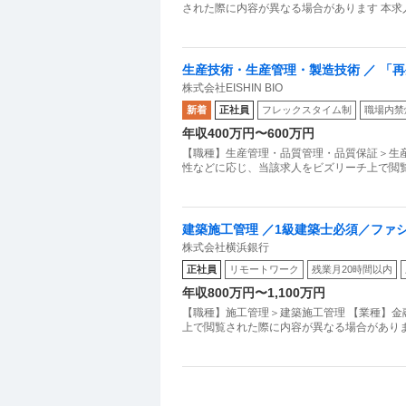
された際に内容が異なる場合があります 本
生産技術・生産管理・製造技術 ／ 「
株式会社EISHIN BIO
可の最新CPF／風通しの良い環境で再
新着
正社員
フレックスタイム制
職場内禁
年収400万円〜600万円
【職種】生産管理・品質管理・品質保証＞生産
性などに応じ、当該求人をビズリーチ上で閲
建築施工管理 ／1級建築士必須／ファ
株式会社横浜銀行
正社員
リモートワーク
残業月20時間以内
年収800万円〜1,100万円
【職種】施工管理＞建築施工管理 【業種】金
上で閲覧された際に内容が異なる場合がありま