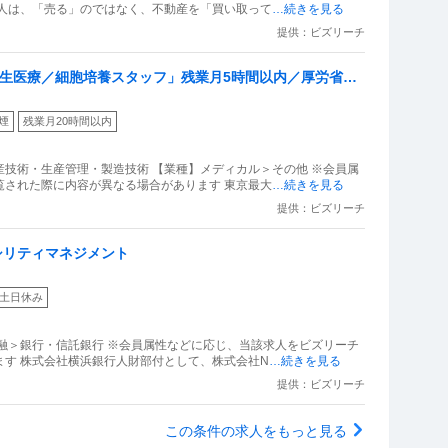
求人は、「売る」のではなく、不動産を「買い取って
…続きを見る
提供：ビズリーチ
再生医療／細胞培養スタッフ」残業月5時間以内／厚労省認
生医療の細胞加工・保管
煙
残業月20時間以内
技術・生産管理・製造技術 【業種】メディカル＞その他 ※会員属
覧された際に内容が異なる場合があります 東京最大
…続きを見る
提供：ビズリーチ
シリティマネジメント
土日休み
融＞銀行・信託銀行 ※会員属性などに応じ、当該求人をビズリーチ
す 株式会社横浜銀行人財部付として、株式会社N
…続きを見る
提供：ビズリーチ
この条件の求人をもっと見る