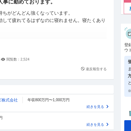
人事に勤めております。
持ちがどんどん強くなっています。
動して疲れてるはずなのに寝れません。寝たくあり
みました。
登
ウ
4
閲覧数：
2,524
違反報告する
、その他で分けられます。
の最初の半年はつきっきりで業務についてや人事とし
※
かし、私が頼んだ業務を忘れたり、期限を超えたり
ズ株式会社
年収800万円〜1,000万円
こなして説明をした仕事をメインで任せたところ、
続きを見る
んで仕事を忘れるという事態が起きました。それ以
「メモを無くしちゃいました」「メモの字が読めま
円
仕事でそんな無責任なことをされたくないため、配
続きを見る
から仕事を振らなくなりました。しかし残業代欲し