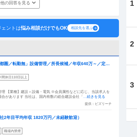
1
他の回答を見る
ジェントは
悩み相談だけでもOK
相談先を選ぶ
2
首都圏／転勤無」設備管理／所長候補／年収640万～／定年
／プライム上場大林組G
年間休日110日以上
3
理 【業種】建設＞設備・電気 ※会員属性などに応じ、当該求人を
場合があります 当社は、国内有数の総合建設会社「
…続きを見る
提供：ビズリーチ
社2年目平均年収 1820万円／未経験歓迎）
職場内禁煙