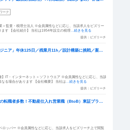
ワーク
業＞監査・税理士法人 ※会員属性などに応じ、当該求人をビズリー
す 【会社紹介】 当社は1954年設立の税理
…続きを見る
提供：ビズリーチ
ジニア」年休125日／残業月11h／設計構築に挑戦／案件
ニア
種】IT・インターネット＞ソフトウエア ※会員属性などに応じ、当該
なる場合があります 【会社概要】 当社は
…続きを見る
提供：ビズリーチ
らの転職者多数！不動産仕入れ営業職（BtoB）東証プライ
休128日以上可
ベロッパー ※会員属性などに応じ、当該求人をビズリーチ上で閲覧