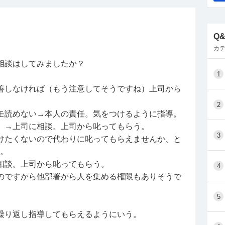
するほど業務はないはずなのに残業しています。し
り、私もやる気が下がります。
はコミュニケーショ力が高いと思っているようで、変
Q
は友達ではないので仕事ができる距離感で十分なの
カテ
にイラっとします。
相談はしてみましたか？
か、が臭くて隣の席がきついです。後輩の後ろを通っ
1
ります。夏でもジャケットを着たいみたいで暑いの
善しなければ（もう注意してそうですね）上司から
のではと思いながら、いい香りの保湿ミストでなん
2
モ読めない→本人の責任。気をつけるように指導。
。→上司に相談。上司から叱ってもらう。
3
要メンバーの6割が退職しています。それでも仕事
けたくないので代わりに叱ってもらえませんか、と
操業のごとく期限の近いタスクから終わらせること
う。
相談。上司から叱ってもらう。
4
と3月末に退職した先輩の引き継ぎを私が行い、今そ
のですから他部署から人を集める権限もありそうで
なっております。明らかに1人でこなす量ではない
5
て3時間近くは残業をしないといけず、メンタルも
繰り返し指導してもらえるようにいう。