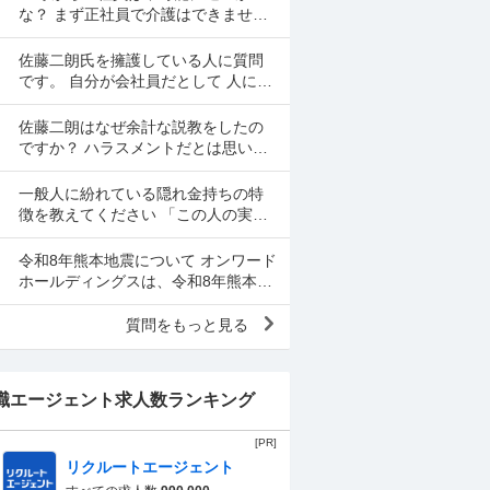
思いをして働いた金で...
な？ まず正社員で介護はできませ
ん。 警備員は難しいです。できませ
ん。 運送会社の運転手は無理です。
佐藤二朗氏を擁護している人に質問
できません 過去にうつ...
です。 自分が会社員だとして 人に言
いたくない事情（病気や家族の事情
など）があり、上司や総務等に相談
佐藤二朗はなぜ余計な説教をしたの
した結果、仕事内容を...
ですか？ ハラスメントだとは思いま
せん。何でもかんでもハラスメント
という最近の風潮に反対です。た
一般人に紛れている隠れ金持ちの特
だ、橋本愛からすれば良い気...
徴を教えてください 「この人の実家
はかなり金持ちでかなり裕福な隠れ
お嬢さまなんだな」とわかる特徴を
令和8年熊本地震について オンワード
教えてください 私の...
ホールディングスは、令和8年熊本自
身で、大震災の余波の可能性が高い
中、従業員に売上金の確保（金庫へ
質問をもっと見る
の預け入れ）を優先さ...
職エージェント求人数ランキング
[PR]
リクルートエージェント