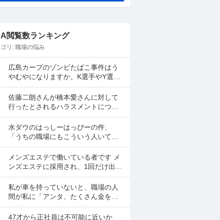
&A閲覧数ランキング
ゴリ:
職場の悩み
広島カープのゾンビたばこ事件はう
やむやになりますか。K選手やY選手
は名前が上がってしましたよね。
佐藤二朗さんが橋本愛さんに対して
行ったとされるハラスメントについ
て、佐藤二朗さんを擁護する意見が
多いですよね。 これは極端に言え
水ダウのはっしーはっぴーの件、
ば、 「ハラスメントでは...
「うちの職場にもこういう人いて笑
えない」っていう共感のポストがツ
イッターやyoutubeのコメント欄に多
メンズエステで働いている者です メ
すぎてそっちに驚いて...
ンズエステに採用され、1回だけ出勤
したのですが、研修（店長が担当）
の際や出勤時に「元々デリをやって
私が車を持っていないと、職場の人
いたなら」という理由で...
間が私に「アンタ、たくさん金を持
っているのだから車を買えよ。」と
言って来ます。 でも なんで しんどい
47才から正社員は不可能に近いか