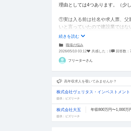
理由としては4つあります。（少
①実は入る前は社名や求人票、父
いと言っていたので建設業ではな
言われ気づきました。（転職活動
続きを読む
一次面接や最終面接での質問で朝
職場の悩み
時30分出社なのに8時からほぼ
2026/05/10 03:12
共感した：
0
回答数：
と言っているが同調圧力でほぼ強
フリーターさん
ています。週明けは全員が会議室
をしていました。
高年収求人を覗いてみませんか？
②部署内ではなく会社全体で20
株式会社ヴェリタス・インベストメント
社員が3人いるのですがその内2人
提供：ビズリーチ
した後会社に来なくなってしまい
若いということもあり転職フェア
株式会社大五
年収800万円〜1,000万
や事故対応も任そうかと言われ車
提供：ビズリーチ
す。