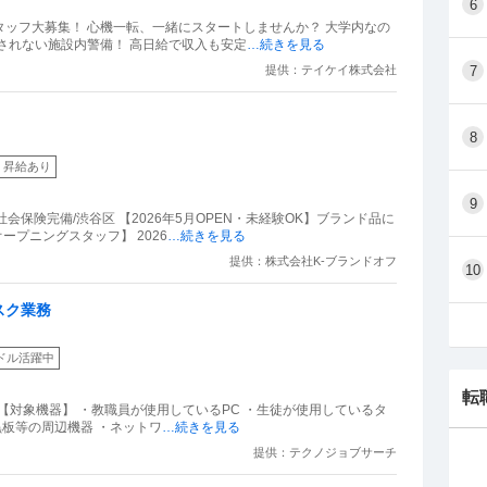
6
けることがないから1年は続けて欲しいとも言われ
スタッフ大募集！ 心機一転、一緒にスタートしませんか？ 大学内なの
されない施設内警備！ 高日給で収入も安定
…続きを見る
提供：テイケイ株式会社
7
思考ではありますが、入社前と入社後のギャップや
ことは無さそうなので、今これを打っている土日も
ん。胸のモヤモヤもずっとあり気持ち悪いです。
8
。
昇給あり
9
社会保険完備/渋谷区 【2026年5月OPEN・未経験OK】ブランド品に
ープニングスタッフ】 2026
…続きを見る
提供：株式会社K-ブランドオフ
10
スク業務
ドル活躍中
転
員 【対象機器】 ・教職員が使用しているPC ・生徒が使用しているタ
電子黒板等の周辺機器 ・ネットワ
…続きを見る
提供：テクノジョブサーチ