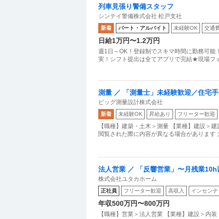
列車見張り警備スタッフ
シンテイ警備株式会社 松戸支社
新着
パート・アルバイト
未経験OK
交通
日給1万円〜1.2万円
週1日～OK！登録制でスキマ時間に勤務可能
測量 ／ 「測量士」未経験歓迎／住宅
ビッグ測量設計株式会社
せます！／年休122日
新着
未経験OK
昇給あり
フリーター歓迎
【職種】建築・土木＞測量 【業種】建設＞建
閲覧された際に内容が異なる場合があります 
法人営業 ／ 「反響営業」〜月残業10
株式会社ユタカホーム
収入を実現する
正社員
フリーター歓迎
高収入
インセンテ
年収500万円〜800万円
【職種】営業＞法人営業 【業種】建設＞内装