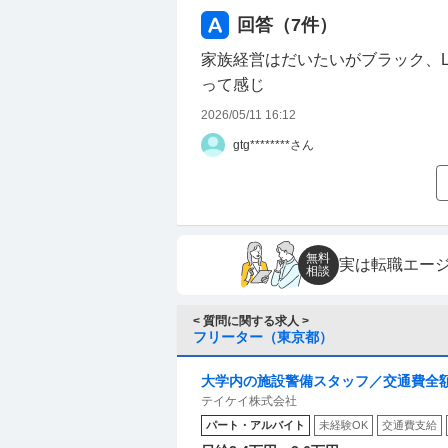
③面接にて第一土曜日出勤の代わ
回答（
7
件）
妥協点かと思っていましたが実際は
家族経営はだいたいがブラック、L
計画年休が5日分設定されている
って感じ
（第一土曜日出勤も結構キツイ…
2026/05/11 16:12
④研修が2ヶ月と長めだと聞いてい
gtg********さん
間ずつ行かされたり、その後は県
けさせられたり、その後また別の
イです。（それだけ通いづらくて
無料
実は転職エー
⑤おそらく家族経営。
相談
起業した先代社長と専務の各々の
YouTubeでも散々家族経営は
< 質問に関する求人 >
フリーター（東京都）
大方当てはまってたり、総務とい
とはあまりないということも書か
大学内の施設警備スタッフ／交通費全
テイケイ株式会社
2年フリーターをしていたので親
パート・アルバイト
未経験OK
交通費支給
たかったので即判断で内定を承諾