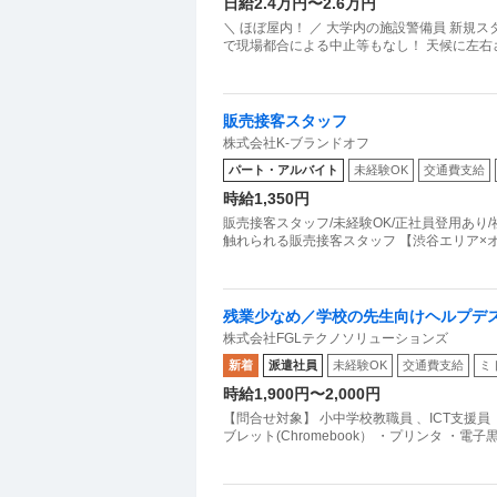
日給2.4万円〜2.6万円
ェントにも今やめても経歴書にか
＼ ほぼ屋内！ ／ 大学内の施設警備員 新規
で現場都合による中止等もなし！ 天候に左右
てしまいました。
元々メンタルが強くなくマイナス
①や②に関しては今後も変化する
販売接客スタッフ
心が休まらず食欲も一切湧きませ
株式会社K-ブランドオフ
これは諦めるべきなのでしょうか
パート・アルバイト
未経験OK
交通費支給
時給1,350円
販売接客スタッフ/未経験OK/正社員登用あり/
触れられる販売接客スタッフ 【渋谷エリア×オ
残業少なめ／学校の先生向けヘルプデ
株式会社FGLテクノソリューションズ
新着
派遣社員
未経験OK
交通費支給
ミ
時給1,900円〜2,000円
【問合せ対象】 小中学校教職員 、ICT支援
ブレット(Chromebook） ・プリンタ ・