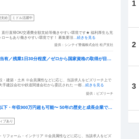
1
費支給
ミドル活躍中
！直行直帰OK/交通費全額支給等働きやすい環境です★ 福利厚生も充
実！シフト提出は全てアプリで完結★現場フォローもあり働きやすい環境です！ 募集要項
…続きを見る
2
提供：シンテイ警備株式会社 松戸支社
手当有／残業1日30分程度／ゼロから国家資格の取得が目指
設・建築・土木 ※会員属性などに応じ、当該求人をビズリーチ上で
3
大手建設会社や鉄道関連会社から委託された 一都
…続きを見る
提供：ビズリーチ
h以下・年収900万円超も可能〜 50年の歴史と成長企業で高
ィブあり
・リフォーム・インテリア ※会員属性などに応じ、当該求人をビズ