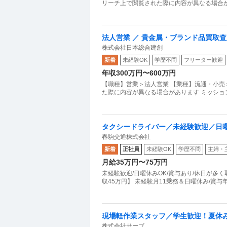
リーチ上で閲覧された際に内容が異なる場合が
法人営業 ／ 貴金属・ブランド品買取
株式会社日本総合建創
新着
未経験OK
学歴不問
フリーター歓迎
年収300万円〜600万円
【職種】営業＞法人営業 【業種】流通・小売
タクシードライバー／未経験歓迎／日曜
春駒交通株式会社
新着
正社員
未経験OK
学歴不問
主婦・
月給35万円〜75万円
未経験歓迎/日曜休みOK/賞与あり/休日が多く
現場軽作業スタッフ／学生歓迎！夏休
株式会社サーブ