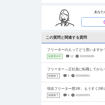
シービーアールイーCMソリューションズ株
年間休日110日以上
産休・育休実績あり
研
あなた
年収800万円〜1,000万円
【職種】不動産＞不動産・マンション・ビル管
ビズリーチ上で閲覧された際に内容が異なる場
この質問と関連する質問
電気設備設計 ／ 「設備据付工事」「
株式会社誠大興業
プラント設備工事のプロ募集
未経験OK
スキルアップ
フリーターの人ってどう思いますか
【職種】建築・土木＞電気設備設計 【業種】
たちをまとめるような役割です。先日
12
2026/08/06
回答受付中
ーチ上で閲覧された際に内容が異なる場合があ
フリーター→正社員に転職してから
合、引っ越しの期間は設けてもらえる
建築施工管理 ／ 「年収1500万円
4
2026/08/01
回答終了
株式会社HRC
監督・将来の事業責任者候補 「職人で
学歴不問
経験者優遇
年間休日100日以上
現在フリーター歴1年、もうすぐ2年
年収800万円〜1,500万円
ら）中退しました。 専門学校に通う
6
2026/05/03
回答終了
【職種】施工管理＞建築施工管理 【業種】コ
人をビズリーチ上で閲覧された際に内容が異な