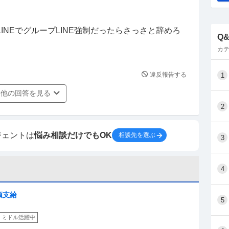
りに有給休暇日数が20日あると聞いていたのでまぁ
6年目からが20日で、今は10日しかない。その上
INEでグループLINE強制だったらさっさと辞めろ
ので、実質自由に使えるのは5日間しかありません。
Q
）
カテ
たが、その内訳本社の営業や施工管理、SI課に1週
違反報告する
1
外の支社まで自分で片道1時間かけて2週間ぐらい受
他の回答を見る
支社で1週間受けたりと精神的にも体力的にもキツ
2
も出社時間は8時半と変わりません…）
ジェントは
悩み相談だけでもOK
相談先を選ぶ
3
長男や次男が現社長と専務となっています。Xや
避けた方がいいと言われてたり、ブラック企業の特徴が
4
う仕事を続けていても転職市場においてプラスなこ
れており一層続けることに不安を抱えました。
額支給
5
にも心配掛けたくなかったり、はやく正社員になり
ミドル活躍中
してしまった事を後悔しています。また転職エージ