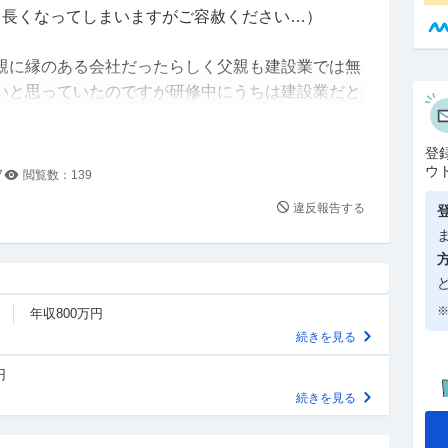
し長くなってしまいますがご容赦ください…）
親に縁のある会社だったらしく父親も建設業では無
いと思っていたのですが研修中にうちは建設業だと
では絶対建設業は避けていたのですが…）
の流れを質問したのですが聞かされていなかった8
登
全員が職場にいてラジオ体操をします。強制では無い
ウ
7
閲覧数：
139
制。その後各部署で打ち合わせしてから30分を迎え
違反報告する
に移動して社訓唱和と当番制で社員の前でスピーチ
代が自分しかいません。自分より1ヶ月先に入社した
※
年収800万円
は30代半ば、もう1人は20歳なのですが研修2日間
続きを見る
もうすぐ1ヶ月になるようです。人事なので20代で
での業務を丸投げしようみたいなことや、車の管理
円
の扱いが達者な方ではないのでできれば避けたいで
続きを見る