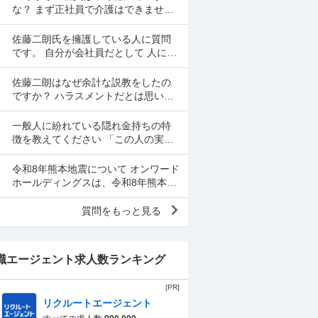
思いをして働いた金で...
な？ まず正社員で介護はできませ
ん。 警備員は難しいです。できませ
ん。 運送会社の運転手は無理です。
佐藤二朗氏を擁護している人に質問
できません 過去にうつ...
です。 自分が会社員だとして 人に言
いたくない事情（病気や家族の事情
など）があり、上司や総務等に相談
佐藤二朗はなぜ余計な説教をしたの
した結果、仕事内容を...
ですか？ ハラスメントだとは思いま
せん。何でもかんでもハラスメント
という最近の風潮に反対です。た
一般人に紛れている隠れ金持ちの特
だ、橋本愛からすれば良い気...
徴を教えてください 「この人の実家
はかなり金持ちでかなり裕福な隠れ
お嬢さまなんだな」とわかる特徴を
令和8年熊本地震について オンワード
教えてください 私の...
ホールディングスは、令和8年熊本自
身で、大震災の余波の可能性が高い
中、従業員に売上金の確保（金庫へ
質問をもっと見る
の預け入れ）を優先さ...
職エージェント求人数ランキング
[PR]
リクルートエージェント