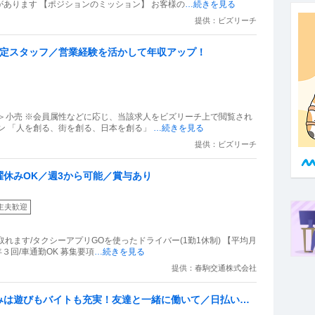
あります 【ポジションのミッション】 お客様の
…続きを見る
提供：ビズリーチ
査定スタッフ／営業経験を活かして年収アップ！
＞小売 ※会員属性などに応じ、当該求人をビズリーチ上で閲覧され
た際に内容が異なる場合があります ミッション 「人を創る、街を創る、日本を創る」
…続きを見る
提供：ビズリーチ
休みOK／週3から可能／賞与あり
主夫歓迎
取れます/タクシーアプリGOを使ったドライバー(1勤1休制) 【平均月
収45万円】 未経験月11乗務＆日曜休み/賞与年３回/車通勤OK 募集要項
…続きを見る
提供：春駒交通株式会社
みは遊びもバイトも充実！友達と一緒に働いて／日払いで