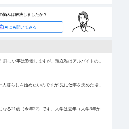
式会社
修あり
の悩みは
解決しましたか？
理 【業種】建設＞設備・電気 ※会員属性などに応じ、当該求人を
AIにも聞いてみる
合があります ◆職務概要 クリティカル環境にお
…続きを見る
提供：ビズリーチ
据付だけ」で終わらせない／全工程を自社で担う多能工へ／
？ 詳しい事は割愛しますが、現在私はアルバイトの人
建設＞建設・建築・土木 ※会員属性などに応じ、当該求人をビズリ
上司に人材が欲しいとのことでこんな...
ります ■事業概要：プラント施工の「全工程」を
…続きを見る
提供：ビズリーチ
一人暮らしを始めたいのですが 先に仕事を決めた場
のでしょうか？ 自分が引っ越し期間が欲し...
も可能」建設事業の創業メンバー募集／職長・施工管理・現場
終わるな／事業を創れ／」
になる21歳（今年22）です。大学は去年（大学3年か
ことも考えましたが、やりたい事や目...
ンサルティング＞コンサルティング ※会員属性などに応じ、当該求
る場合があります ◎募集背景 私たちは今、新た
…続きを見る