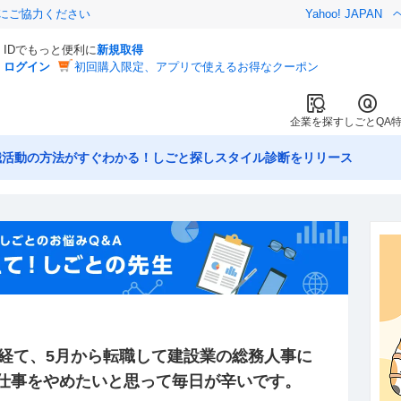
金にご協力ください
Yahoo! JAPAN
IDでもっと便利に
新規取得
ログイン
初回購入限定、アプリで使えるお得なクーポン
企業を探す
しごとQA
職活動の方法がすぐわかる！しごと探しスタイル診断をリリース
経て、5月から転職して建設業の総務人事に
 仕事をやめたいと思って毎日が辛いです。