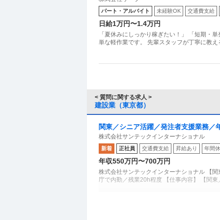
稼いで夏休みを満喫しよう！
パート・アルバイト
未経験OK
交通費支給
日給1万円〜1.4万円
「夏休みにしっかり稼ぎたい！」 「短期・単
単な軽作業です。 先輩スタッフが丁寧に教え
< 質問に関する求人 >
建設業（東京都）
関東／シニア活躍／発注者支援業務／年
株式会社サンテックインターナショナル
新着
正社員
交通費支給
昇給あり
年間休
年収550万円〜700万円
株式会社サンテックインターナショナル 【関
庁で内勤／残業20h程度 【仕事内容】 【関
不動産・マンション・ビル管理 ／ 「