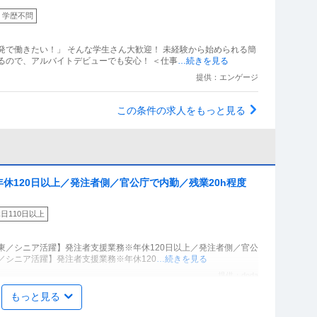
学歴不問
発で働きたい！」 そんな学生さん大歓迎！ 未経験から始められる簡
るので、アルバイトデビューでも安心！ ＜仕事
…続きを見る
提供：エンゲージ
この条件の求人をもっと見る
休120日以上／発注者側／官公庁で内勤／残業20h程度
日110日以上
東／シニア活躍】発注者支援業務※年休120日以上／発注者側／官公
東／シニア活躍】発注者支援業務※年休120
…続きを見る
提供：doda
もっと見る
千葉／東京」データセンター設備管理業務／大手外資系企業