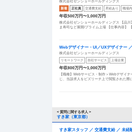
株式会社ゼンショーホールディングス
ム上場
新着
正社員
交通費支給
昇給あり
職場
年収500万円〜1,000万円
株式会社ゼンショーホールディングス 【品川
ま寿司など展開/プライム上場 【仕事内容】 
Webデザイナー・UI／UXデザイナー
株式会社ゼンショーホールディングス
る顧客体験をデザイン！
リモートワーク
自社サービス
上場企業
年収800万円〜1,000万円
【職種】Webサービス・制作＞Webデザイナ
じ、当該求人をビズリーチ上で閲覧された際に
< 質問に関する求人 >
すき家（東京都）
すき家スタッフ ／ 交通費支給 ／ 未経