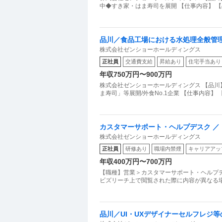
中◆すき家・はま寿司を展開 【仕事内容】 【品
品川／食品工場における水処理全般管理
株式会社ゼンショーホールディングス
1企業
正社員
交通費支給
昇給あり
住宅手当あり
年収750万円〜900万円
株式会社ゼンショーホールディングス 【品川
ま寿司」等展開/外食No.1企業 【仕事内容
カスタマーサポート・ヘルプデスク ／
株式会社ゼンショーホールディングス
／テクニカルサポート」店舗業務の効
正社員
研修あり
職場内禁煙
キャリアアッ
点を見つけ新規システム・最先端IT技
年収400万円〜700万円
【職種】営業＞カスタマーサポート・ヘルプデ
ビズリーチ上で閲覧された際に内容が異なる場合
品川／UI・UXデザイナーセルフレジ