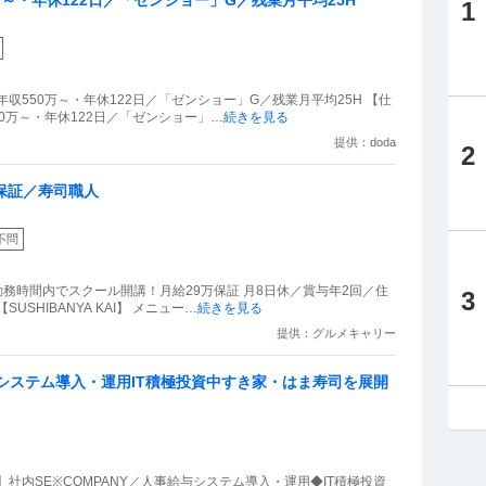
1
収550万～・年休122日／「ゼンショー」G／残業月平均25H 【仕
0万～・年休122日／「ゼンショー」
…続きを見る
提供：doda
2
保証／寿司職人
不問
務時間内でスクール開講！月給29万保証 月8日休／賞与年2回／住
3
SHIBANYA KAI】 メニュー
…続きを見る
提供：グルメキャリー
与システム導入・運用IT積極投資中すき家・はま寿司を展開
社内SE※COMPANY／人事給与システム導入・運用◆IT積極投資