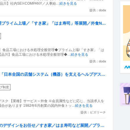
川】社内SE※COMPANY／人事給
…続きを見る
提供：doda
プライム上場／「すき家」「はま寿司」等展開／外食No.
】食品工場における水処理全般管理◆プライム上場/「すき家」「は
】 【品川】食品工場における水処理全般管理◆
…続きを見る
提供：doda
 「日本全国の店舗システム（機器）を支えるヘルプデスク
率化を担う重要ポジション！ヘルプデスク業務の中で改善
プ制度
術導入を企画する役割も期待します
スク 【業種】サービス＞外食 ※会員属性などに応じ、当該求人を
があります 1982年6月創業の国内外食トッ
…続きを見る
提供：ビズリーチ
等のデザインをお任せ／すき家／はま寿司など展開／プライ