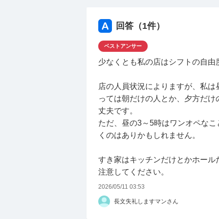
回答（
1
件）
ベストアンサー
少なくとも私の店はシフトの自由
店の人員状況によりますが、私は
っては朝だけの人とか、夕方だけ
丈夫です。
ただ、昼の3～5時はワンオペな
くのはありかもしれません。
すき家はキッチンだけとかホール
注意してください。
2026/05/11 03:53
長文失礼しますマンさん