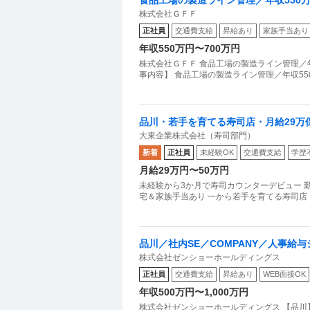
株式会社ＧＦＦ
正社員
交通費支給
昇給あり
家族手当あり
年収550万円〜700万円
株式会社ＧＦＦ 食品工場の製造ライン管理／年
事内容】 食品工場の製造ライン管理／年収55
品川・若手を育てる寿司店・月給29万
大東企業株式会社（寿司部門）
新着
正社員
未経験OK
交通費支給
学歴
月給29万円〜50万円
未経験から3か月で寿司カウンターデビュー 勤
宅＆家族手当あり 一から若手を育てる寿司店【SU
品川／社内SE／COMPANY／人事給
株式会社ゼンショーホールディングス
正社員
交通費支給
昇給あり
WEB面接OK
年収500万円〜1,000万円
株式会社ゼンショーホールディングス 【品川】