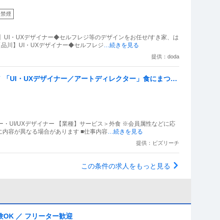
内禁煙
】UI・UXデザイナー◆セルフレジ等のデザインをお任せ/すき家、は
【品川】UI・UXデザイナー◆セルフレジ
…続きを見る
提供：doda
 ／ 「UI・UXデザイナー／アートディレクター」食にまつわ
ー・UI/UXデザイナー 【業種】サービス＞外食 ※会員属性などに応
内容が異なる場合があります ■仕事内容
…続きを見る
提供：ビズリーチ
この条件の求人をもっと見る
験OK ／ フリーター歓迎