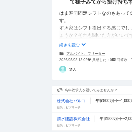
て様子みてから掛け持ち
はま寿司固定シフトなのもあって
す。
すき家はシフト提出する感じでし
ょうか？それも聞いた方がいいで
夜勤ワンオペがやりたくないので
続きを読む
ね、、、。
アルバイト、フリーター
2026/05/08 13:02
共感した：
0
回答数：
tさん
高年収求人を覗いてみませんか？
株式会社パルコ
年収800万円〜1,00
提供：ビズリーチ
清水建設株式会社
年収900万円〜2,0
提供：ビズリーチ