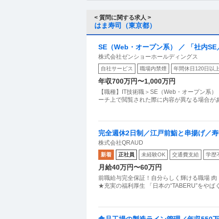
< 質問に関する求人 >
はま寿司（東京都）
SE（Web・オープン系） ／ 「社内
株式会社ゼンショーホールディングス
国内の外食企業トップクラス／ITへ惜
自社サービス
職場内禁煙
年間休日120日以
すき家・はま寿司のゼンショー
年収700万円〜1,000万円
【職種】IT技術職＞SE（Web・オープン系
ーチ上で閲覧された際に内容が異なる場合があり
完全週休2日制／江戸前鮨と串揚げ／寿
株式会社QRAUD
新着
正社員
未経験OK
交通費支給
学歴
月給40万円〜60万円
前職給与完全保証！自分らしく輝ける職場 肉
★充実の福利厚生 「日本の“TABERU”をや
食品工場の製造ライン管理／年収550万