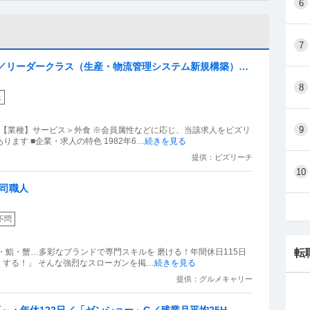
6
7
SE／リーダークラス（生産・物流管理システム新規構築）」
しまない投資／自身がやりたいことをかたちにできます／
8
上
9
） 【業種】サービス＞外食 ※会員属性などに応じ、当該求人をビズリ
ます ■企業・求人の特色 1982年6
…続きを見る
提供：ビズリーチ
10
司職人
不問
・鮨・蟹…多彩なブランドで専門スキルを 磨ける！年間休日115日
転
ばくする！」 そんな強烈なスローガンを掲
…続きを見る
提供：グルメキャリー
～・年休122日／「ゼンショー」G／残業月平均25H