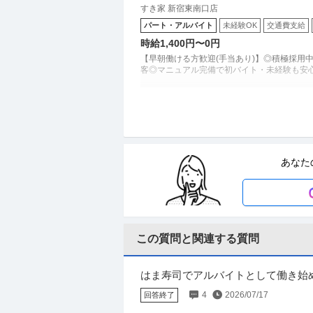
すき家 新宿東南口店
パート・アルバイト
未経験OK
交通費支給
時給1,400円〜0円
【早朝働ける方歓迎(手当あり)】◎積極採用中
飲食店スタッフ／深夜で時給1625円
株式会社すき家
り中央店
パート・アルバイト
未経験OK
学歴不問
あなた
時給1,625円
深夜帯は高時給★『すき家』でカシコク稼ごう
色自由 ・カンタン接客！金銭のやり取りはほ
この質問と関連する質問
SE（Web・オープン系） ／ 「社内
株式会社ゼンショーホールディングス
国内の外食企業トップクラス／ITへ惜
自社サービス
職場内禁煙
年間休日120日以
すき家・はま寿司のゼンショー
はま寿司でアルバイトとして働き始
年収700万円〜1,000万円
研修の日時が決まったらまた伝えると言
4
2026/07/17
回答終了
【職種】IT技術職＞SE（Web・オープン系