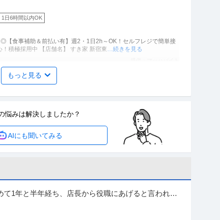
1日6時間以内OK
◎【食事補助＆前払い有】週2・1日2h～OK！セルフレジで簡単接
客◎マニュアル完備で初バイト・未経験も安心！積極採用中 【店舗名】 すき家 新宿東
…続きを見る
提供：マッハバイト
もっと見る
！金銭のやり取りほぼなし！食事補助もあり／すき家 池上通
夜勤
の悩みは
解決しましたか？
！ ・給与前払い制度、食事補助など、うれしい特典あり ・髪型髪
AIにも聞いてみる
とんどなし！ 簡単でシンプルなお仕事なので、未
…続きを見る
提供：エンゲージ
SE／リーダークラス（生産・物流管理システム新規構築）」
しまない投資／自身がやりたいことをかたちにできます／
上
めて1年と半年経ち、店長から役職にあげると言われ、
われて1ヶ月が経ちました。 自分は心...
） 【業種】サービス＞外食 ※会員属性などに応じ、当該求人をビズリ