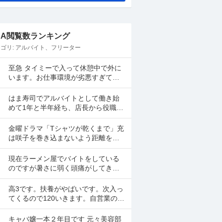
&A閲覧数ランキング
ゴリ:
アルバイト、フリーター
至急 タイミーで入って休憩中で外に
います。お仕事環境が劣悪すぎて戻
りたくないです。 体調も悪いし早退
したいです。 電話したのですが通話
はま寿司でアルバイトとして働き始
中で一生繋がらなくて...
めて1年と半年経ち、店長から役職に
あげると言われ、研修の日時が決ま
ったらまた伝えると言われて1ヶ月が
金曜ドラマ「Tシャツが乾くまで」充
経ちました。 自分は心...
は咲子を巻き込まないよう距離を置
いたように見えますが、だとしたら
どんなケースが考えられますか？ ①
現在ラーメン屋でバイトをしている
大恩人を一人で養わな...
のですが暑さに弱く頭痛がしてきて
しまいます。 とは言えシフトを短時
間にしてしまうとあまり稼げないの
高3です。扶養がやばいです。次入っ
でバイトを変えたいと思っ...
てくるので120いきます。自営業の手
渡しで扶養関係ないバイト紹介して
ください。大阪市です
キャバ嬢一本２年目です 元々美容部