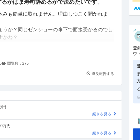
するかはま寿司辞めるかで決めたいです。
休みも簡単に取れません。理由しつこく聞かれま
ょうか？同じゼンショーの傘下で面接受かるのでし
すかね？
出来ないと伝えたら落とされやすいですか
登
ウ
1
閲覧数：
275
違反報告する
※
0万円
続きを見る
00万円
続きを見る