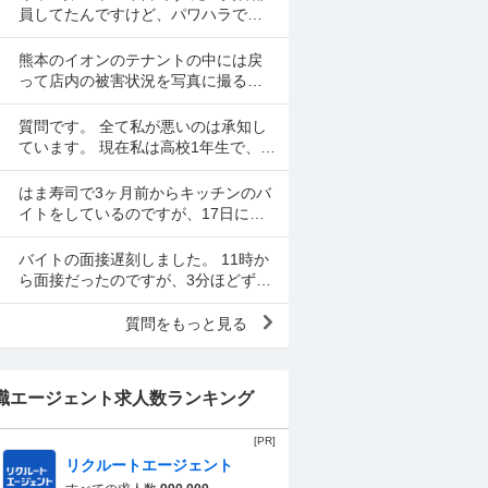
員してたんですけど、パワハラでや
めてなかなか復帰できずにキャバを
やっています 昼間の仕事復帰したい
熊本のイオンのテナントの中には戻
のですが、またパワハラ...
って店内の被害状況を写真に撮るよ
う従業員が指示された所があったと
言われます。事実ですか。テナント
質問です。 全て私が悪いのは承知し
名は分かりますか。
ています。 現在私は高校1年生で、某
寿司チェーン店バイトをの面接を受
けました。面接をし、その場で採用
はま寿司で3ヶ月前からキッチンのバ
をもらいました。そし...
イトをしているのですが、17日にネ
タの解凍を頼まれました。 初めてだ
ったのですが、ネタを出し冷蔵庫に
バイトの面接遅刻しました。 11時か
いれてる時に、こんな...
ら面接だったのですが、3分ほどずれ
てる時計で11:02ほどに起きました。
起きたらスマホの充電が切れてい
質問をもっと見る
て、とりあえ...
職エージェント求人数ランキング
[PR]
リクルートエージェント