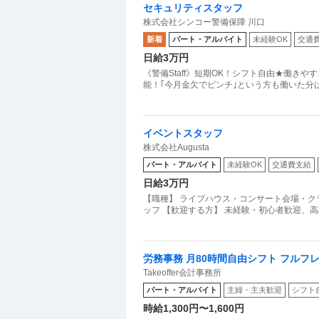
セキュリティスタッフ
株式会社シンコー警備保障 川口
新着
パート・アルバイト
未経験OK
交通
日給3万円
《警備Staff》短期OK！シフト自由★働き
イベントスタッフ
株式会社Augusta
パート・アルバイト
未経験OK
交通費支給
日給3万円
【職種】 ライブハウス・コンサート会場・クラ
ッフ 【歓迎する方】 未経験・初心者歓迎、高
労務事務 月80時間自由シフト フルフ
Takeoffer会計事務所
パート・アルバイト
主婦・主夫歓迎
シフト
時給1,300円〜1,600円