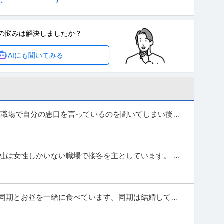
外国人人材紹介の法人営業／マネジメント業務
の悩みは
解決しましたか？
人人材紹介の法人営業｜マネジメント業務 【高収入！稼ぐなら当社
AIにも聞いてみる
かり休める土日祝休み ■安心の福利厚生充実
…続きを見る
提供：上野グループホールディングス株式会社
・測量士補・測量助手」最新ドローン・3Dレーザースキャ
90年の強固なグループ基盤／京都・丸太町駅徒歩1分／完
 職場で自分の悪口を言っているのを聞いてしまい後日
ても涙が止まらず吐き気、腹痛、フラ...
種】士業＞その他 ※会員属性などに応じ、当該求人をビズリーチ上
す ※当求人は、ひかり司法書士法人にて採用後、「
…続きを見る
社は女性しかいない職場で接客を主としています。 店
提供：ビズリーチ
する愚痴もできれば控えるよう言われ...
日／土日祝休／残業10H以下／内勤9割／安定性が強みの建
う同期とお昼を一緒に食べています。同期は結婚してお
の話を聞くことが多くあります。9割、...
ト◆年休126日／土日祝休／残業10H以下／内勤9割／安定性が強