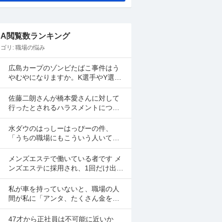
&A閲覧数ランキング
ゴリ:
職場の悩み
広島カープのゾンビたばこ事件はう
やむやになりますか。K選手やY選手
は名前が上がってしましたよね。
佐藤二朗さんが橋本愛さんに対して
行ったとされるハラスメントについ
て、佐藤二朗さんを擁護する意見が
多いですよね。 これは極端に言え
水ダウのはっしーはっぴーの件、
ば、 「ハラスメントでは...
「うちの職場にもこういう人いて笑
えない」っていう共感のポストがツ
イッターやyoutubeのコメント欄に多
メンズエステで働いている者です メ
すぎてそっちに驚いて...
ンズエステに採用され、1回だけ出勤
したのですが、研修（店長が担当）
の際や出勤時に「元々デリをやって
私が車を持っていないと、職場の人
いたなら」という理由で...
間が私に「アンタ、たくさん金を持
っているのだから車を買えよ。」と
言って来ます。 でも なんで しんどい
47才から正社員は不可能に近いか