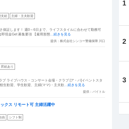
1
費支給
主婦・主夫歓迎
やすさ保証します！ 週0～6日まで、ライフスタイルに合わせて勤務可
能！｢今月金欠でピンチ｣という方も働いた分は即現金Get 募集要項 【雇用形態
…続きを見る
2
提供：株式会社シンコー警備保障 川口
昇給あり
3
ブ ライブハウス・コンサート会場・クラブ [ア・パ]イベントスタ
校生歓迎、学生歓迎、主婦(ママ)・主夫歓
…続きを見る
提供：バイトル
レックス リモート可 主婦活躍中
自由
シフト制