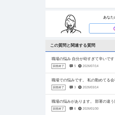
年収1000万円も可能×土日祝休み／
上野グループホールディングス株式会社
正社員
交通費支給
土日休み
介護休暇あり
あなた
月給47万円〜62.5万円
【年収1000万円も可能×土日祝休み】外国
へ】 ■月給47万円以上スタート ■毎週しっ
この質問と関連する質問
法務・コンプライアンス ／ 「測量士
ひかり司法書士法人
ナーを駆使する先進的測量技術者／創業
正社員
土日休み
高収入
完全週休2日制
全週休2日（土日祝）
職場の悩み 自分が幼すぎて辛いです
年収800万円〜1,000万円
出勤拒否をしてしまいました。家にい
5
2026/07/14
回答終了
【職種】管理＞法務・コンプライアンス 【業
で閲覧された際に内容が異なる場合がありま
職場での悩みです。 私の勤めてる会
長は陰口が大の嫌いです。 会社に対
3
2026/03/14
回答終了
羽田空港／施設保全サポート年休126
株式会社スタッド
コン
職場の悩みがあります。 部署の違
正社員
交通費支給
昇給あり
ミドル活躍中
子さんもいて、家庭の愚痴やお子さん
6
2026/01/30
年収400万円〜620万円
回答終了
株式会社スタッド ＜羽田空港＞施設保全サポー