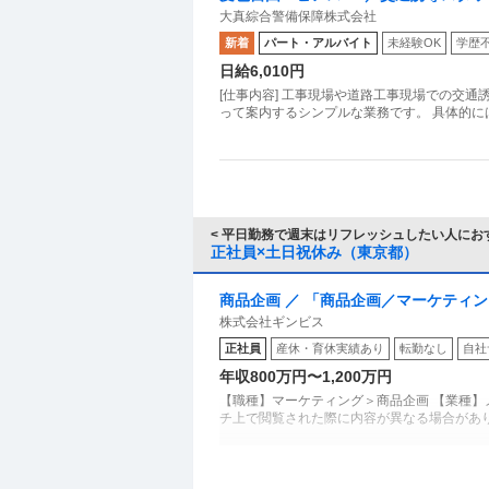
大真綜合警備保障株式会社
新着
パート・アルバイト
未経験OK
学歴
日給6,010円
[仕事内容] 工事現場や道路工事現場での交通
って案内するシンプルな業務です。 具体的に
< 平日勤務で週末はリフレッシュしたい人におす
正社員×土日祝休み（東京都）
商品企画 ／ 「商品企画／マーケティ
株式会社ギンビス
子メーカー ギンビス「「しみチョコ
正社員
産休・育休実績あり
転勤なし
自社
土日祝休み／転勤なし／勤務地日本橋
年収800万円〜1,200万円
【職種】マーケティング＞商品企画 【業種】
チ上で閲覧された際に内容が異なる場合があ