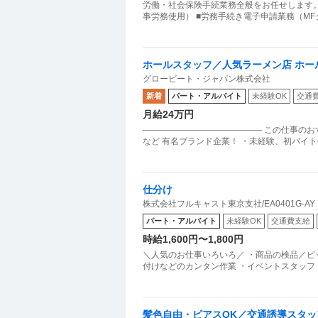
労働・社会保険手続業務全般をお任せします。 
事労務使用） ■労務手続き電子申請業務（M
ホールスタッフ／人気ラーメン店 ホー
グロービート・ジャパン株式会社
チ店
新着
パート・アルバイト
未経験OK
交通
月給24万円
―――――――――――――― この仕事のお
など 有名ブランド企業！ ・未経験、初バイトO
仕分け
株式会社フルキャスト東京支社/EA0401G-AY
パート・アルバイト
未経験OK
交通費支給
時給1,600円〜1,800円
＼人気のお仕事いろいろ／ ・商品の検品／ピ
付けなどのカンタン作業 ・イベントスタッフ
髪色自由・ピアスOK／交通誘導スタッ