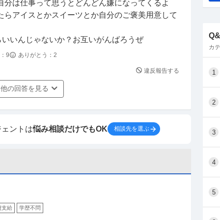
自分は仕事って思うとどんどん嫌になってくるよ
たらアイスとかスイーツとか自分のご褒美用意して
Q
らいいんじゃないか？お互いがんばろうぜ
カテ
：
9
ありがとう：
2
違反報告する
1
他の回答を見る
2
ジェントは
悩み相談だけでもOK
相談先を選ぶ
3
4
5
費支給
学歴不問