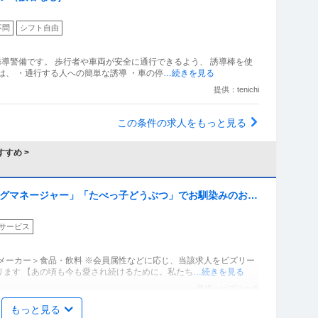
不問
シフト自由
誘導警備です。 歩行者や車両が安全に通行できるよう、 誘導棒を使
は、 ・通行する人への簡単な誘導 ・車の停
…続きを見る
提供：tenichi
この条件の求人をもっと見る
すめ >
ングマネージャー」「たべっ子どうぶつ」でお馴染みのお菓
コーン」「アスパラガス」などのロングセラー商品を製造／
サービス
」（株式会社ギンビス）
メーカー＞食品・飲料 ※会員属性などに応じ、当該求人をビズリー
ります 【あの頃も今も愛され続けるために。私たち
…続きを見る
提供：ビズリーチ
もっと見る