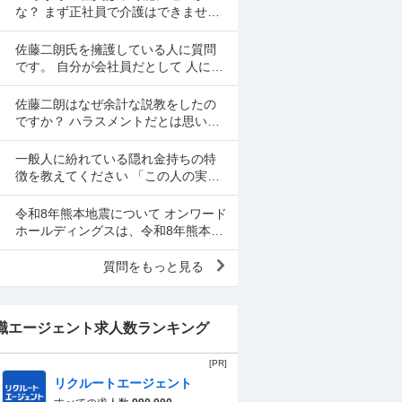
思いをして働いた金で...
な？ まず正社員で介護はできませ
ん。 警備員は難しいです。できませ
ん。 運送会社の運転手は無理です。
佐藤二朗氏を擁護している人に質問
できません 過去にうつ...
です。 自分が会社員だとして 人に言
いたくない事情（病気や家族の事情
など）があり、上司や総務等に相談
佐藤二朗はなぜ余計な説教をしたの
した結果、仕事内容を...
ですか？ ハラスメントだとは思いま
せん。何でもかんでもハラスメント
という最近の風潮に反対です。た
一般人に紛れている隠れ金持ちの特
だ、橋本愛からすれば良い気...
徴を教えてください 「この人の実家
はかなり金持ちでかなり裕福な隠れ
お嬢さまなんだな」とわかる特徴を
令和8年熊本地震について オンワード
教えてください 私の...
ホールディングスは、令和8年熊本自
身で、大震災の余波の可能性が高い
中、従業員に売上金の確保（金庫へ
質問をもっと見る
の預け入れ）を優先さ...
職エージェント求人数ランキング
[PR]
リクルートエージェント