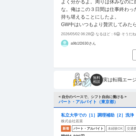
よく分かるよ。周りは休みなのに
な。俺はこの３日間は仕事終わっ
持ち堪えることにしたよ。
GW中はいつもより贅沢してみた
2026/05/02 06:28
なるほど：
6
そうだね
a9b1f2630さん
無料
実は転職エー
相談
< 自分のペースで、シフト自由に働ける >
パート・アルバイト（東京都）
私立大学での［1］調理補助［2］洗浄
株式会社若菜
新着
パート・アルバイト
未経験OK
交通