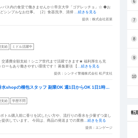
6
ンパス内の食堂で働きませんか☆帝京大学「ゴデレッチョ」☆ ◆お
などシンプルなお仕事。 ［2］食器洗浄、清掃
…続きを見る
提供：株式会社若菜
7
8
費支給
ミドル活躍中
9
！交通費全額支給！シニア世代まで活躍できます★ 福利厚生も充
実！シフト提出は全てアプリで完結★現場フォローもあり働きやすい環境です！ 募集要項 【
…続きを見る
提供：シンテイ警備株式会社 松戸支社
10
hopの梱包スタッフ 副業OK 週1日からOK 1日1時間
費支給
学歴不問
転
ルボトル購入前に香りを試したい方や、流行りの香水を少量ずつ楽し
を提供しています。 今回は、商品の発送までの業務
…続きを見る
提供：エンゲージ