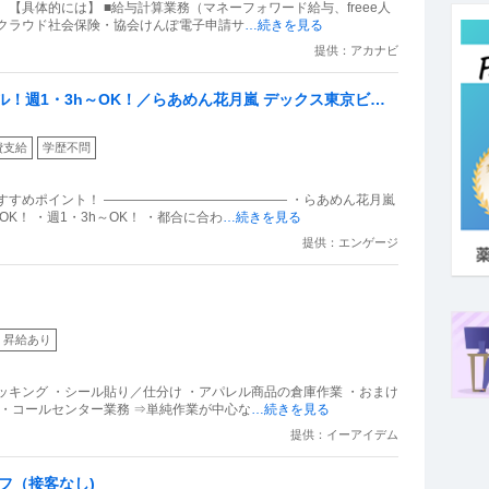
【具体的には】 ■給与計算業務（マネーフォワード給与、freee人
Fクラウド社会保険・協会けんぽ電子申請サ
…続きを見る
提供：アカナビ
ル！週1・3h～OK！／らあめん花月嵐 デックス東京ビー
費支給
学歴不問
すすめポイント！ ―――――――――――――― ・らあめん花月嵐
K！ ・週1・3h～OK！ ・都合に合わ
…続きを見る
提供：エンゲージ
昇給あり
ッキング ・シール貼り／仕分け ・アパレル商品の倉庫作業 ・おまけ
 ・コールセンター業務 ⇒単純作業が中心な
…続きを見る
提供：イーアイデム
フ（接客なし)