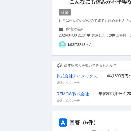
こんなにも休みが不平等
補足
仕事は生活のためなので嫌でも辞めません た
職場の悩み
2026/04/30 21:34
共感した：
2
回答数：
b93f73218さん
高年収求人を覗いてみませんか？
株式会社アイメックス
年収800万円〜
提供：ビズリーチ
REMOW株式会社
年収800万円〜1,2
提供：ビズリーチ
回答（
5
件）