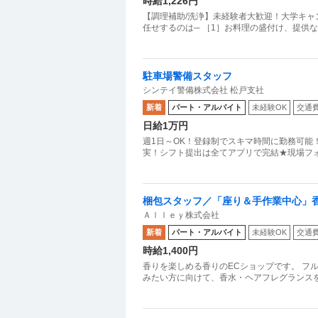
時給1,226円
【調理補助/洗浄】未経験者大歓迎！大学キャ
任せするのは─ ［1］お料理の盛付け、提供
駐車場警備スタッフ
シンテイ警備株式会社 松戸支社
新着
パート・アルバイト
未経験OK
交通
日給1万円
週1日～OK！登録制でスキマ時間に勤務可能
梱包スタッフ／「座り＆手作業中心」香水s
Ａｌｌｅｙ株式会社
からOK
新着
パート・アルバイト
未経験OK
交通
時給1,400円
香りを楽しめる香りのECショップです。 フ
みたい方に向けて、香水・ヘアフレグランス