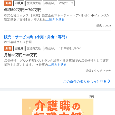
新着
正社員
交通費支給
昇給あり
在宅ワーク
年収500万円〜700万円
株式会社コックス 【東京】経営企画マネージャー（アパレル）◆イオンGの
安定基盤／面接1回／即入社歓
…続きを見る
提供：doda
販売・サービス業（小売・外食・専門）
株式会社グルメ杵屋
新着
正社員
交通費支給
昇給あり
1日4時間以内OK
月給23万円〜35万円
店長候補：グルメ杵屋レストランが経営する各店舗での店長候補として運営
業務をお願いします。 ▼仕事内
…続きを見る
提供：タッチマッチ
この条件の求人をもっと見る