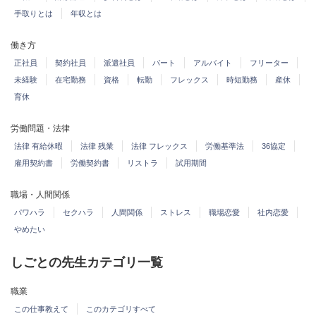
手取りとは
年収とは
働き方
正社員
契約社員
派遣社員
パート
アルバイト
フリーター
未経験
在宅勤務
資格
転勤
フレックス
時短勤務
産休
育休
労働問題・法律
法律 有給休暇
法律 残業
法律 フレックス
労働基準法
36協定
雇用契約書
労働契約書
リストラ
試用期間
職場・人間関係
パワハラ
セクハラ
人間関係
ストレス
職場恋愛
社内恋愛
やめたい
しごとの先生カテゴリ一覧
職業
この仕事教えて
このカテゴリすべて