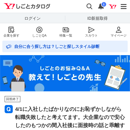
Yahoo!しごとカタログ
検索
通知数
i
ログイン
ID新規取得
企業を探す
しごとQA
特集一覧
スカウト
マイページ
自分に合う探し方は？しごと探しスタイル診断
回答終了
4/1に入社したばかりなのにお恥ずかしながら
転職失敗したと考えてます。大企業なので安心
したのもつかの間入社後に面接時の話と乖離す