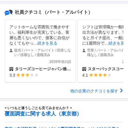
社員クチコミ
（パート・アルバイト）
アットホームな雰囲気で働きやす
シフトは管理職か一般職
い。福利厚生が充実している。客
出方法が異なります。管
層も悪くないので、接客に自信が
ると月イチ提出、一般は
なくてもやっ
…
続きを見る
に1週間分で
…
続きを見
販売 / パート・アルバイト / 回答しな
営業 / パート・アルバイト /
い / 役職なし / 退職済み
職なし / 退職済み
2026年頃の話
20
タリーズコーヒージャパン株式会社
スターバックスコーヒージャパ
3.3
4.1
他の企業のクチコミを探す
< いつもと違うしごとも見てみませんか？ >
覆面調査に関する求人（東京都）