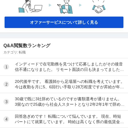
オファーサービスについて詳しく見る
Q&A閲覧数ランキング
カテゴリ:
転職
インディードで在宅勤務を見つけて応募しましたがその後音
1
信不通になりました。 リモート面談の日も決まってました。
リクルーティングソリューションという会...
20代後半です。 看護師から足場屋への転職を考えています。
2
今は夜勤を月に5、6回行い手取り28万程度ですが昇給が年10
00円のため将来に不安があります。...
30歳で既に3社辞めているのですが書類選考が通りません。
3
3留なので25歳から社会人スタートとなり2年2年1年で辞めて
しまいました。全部SESのITエンジ...
回答急ぎめです！ 転職について悩んでいます。 現在、時短
4
パートにて就業しています。 時給は高くなく県の最低賃金＋
20円で、1日6時間で働いています。 ...