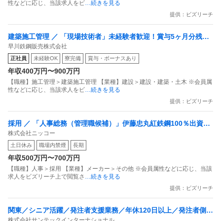
性などに応じ、当該求人をビ
…続きを見る
提供：ビズリーチ
建築施工管理 ／ 「現場技術者」未経験者歓迎！賞与5ヶ月分残業2
早川鉄鋼販売株式会社
0時間未満社宅制度あり〜利益は最大限社員に還元します〜
正社員
未経験OK
寮完備
賞与・ボーナスあり
年収400万円〜900万円
【職種】施工管理＞建築施工管理 【業種】建設＞建設・建築・土木 ※会員属
性などに応じ、当該求人をビ
…続きを見る
提供：ビズリーチ
採用 ／ 「人事総務（管理職候補）」伊藤忠丸紅鉄鋼100％出資／
株式会社ニッコー
鋼管専門商社／将来的な制度企画にも携わる／年休125日・残業月
土日休み
職場内禁煙
長期
15h程度・抜群の福利厚生
年収500万円〜700万円
【職種】人事＞採用 【業種】メーカー＞その他 ※会員属性などに応じ、当該
求人をビズリーチ上で閲覧さ
…続きを見る
提供：ビズリーチ
関東／シニア活躍／発注者支援業務／年休120日以上／発注者側／
株式会社サンテックインターナショナル