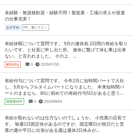
未経験・無資格歓迎・経験不問！製造業・工場の求人や派遣
の仕事充実！
おすすめ
PR：働くナビ！
有給休暇について質問です。 9月の連休前.2日間の有給を取り
たいです。と社長に申し出た所。 連休に繋げて休む事は出来
ない。と言われました。 その上、...
9
2026/07/30
解決済み
有給付与について質問です。 今年2月に短時間パートで入社
し、5月からフルタイムパートになりました。 本来短時間パ
ートのままなら、8/1に初めての有給付与5日があると思うん
ですが、
4
2026/08/04
回答受付中
有給が取れないのは仕方ないのでしょうか。 小売業の店長で
す。 毎週1日固定休があるのですが、固定曜日が祝日だと営
業の週や平日に出張がある週は週休2日休みが...