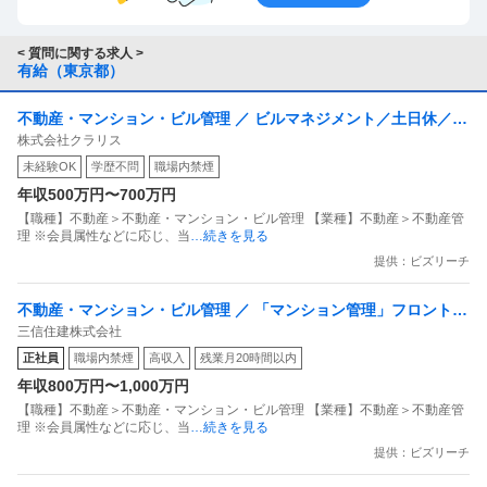
< 質問に関する求人 >
有給（東京都）
不動産・マンション・ビル管理 ／ ビルマネジメント／土日休／年
株式会社クラリス
休120日／残業月20時間以下／転勤無し／夜勤及び夜間の呼出な
未経験OK
学歴不問
職場内禁煙
し
年収500万円〜700万円
【職種】不動産＞不動産・マンション・ビル管理 【業種】不動産＞不動産管
理 ※会員属性などに応じ、当
…続きを見る
提供：ビズリーチ
不動産・マンション・ビル管理 ／ 「マンション管理」フロント職
三信住建株式会社
／年収600万〜1000万／年間休日134日
正社員
職場内禁煙
高収入
残業月20時間以内
年収800万円〜1,000万円
【職種】不動産＞不動産・マンション・ビル管理 【業種】不動産＞不動産管
理 ※会員属性などに応じ、当
…続きを見る
提供：ビズリーチ