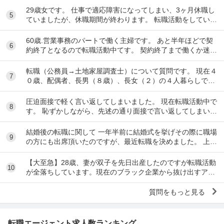
29歳女です。 仕事で適応障害になってしまい、3ヶ月休職し
5
ていましたが、休職期間が終わります。 転職活動をしていま
したが決まらなかったので、一応、復帰さ...
60歳.営業事務のパートで働く主婦です。 あと半年ほどで契
6
約終了となるので転職活動中てす。 契約終了まで働くか迷い
ましたが、転職するなら早いほうが良いだろ...
転職（公務員→土地家屋調査士）について質問です。 現在４
7
０歳、配偶者、長男（８歳）、長女（２）の４人暮らしで
す。 地方公務員として勤めているなか、昨年度...
圧迫面接で軽く言い返してしまいました。 現在転職活動中で
8
す。 恥ずかしながら、先述の通り面接で言い返してしまい、
今後どのように対応すべきかご教示いただきた...
結婚後の転職に関して 一年半前に結婚式を挙げその際に職場
9
の方にも出席頂いたのですが、最近転職を決めました。 上司
に退職の旨を伝えると面談の場でみんなお前...
【大至急】28歳、妻が双子を先日出産したのですが転職活動
10
が全落ちしています。現在のブラック企業から抜け出すアド
バイスをください。 28歳男性です。現在、転...
質問をもっと見る
転職エージェント求人数ランキング