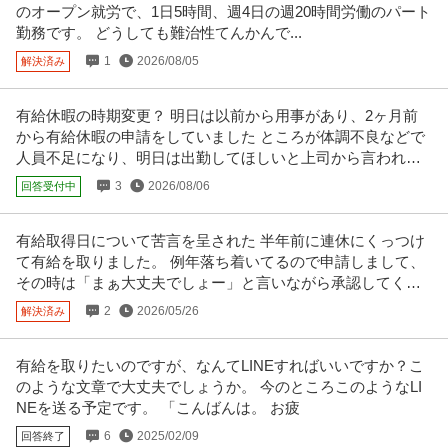
のオープン就労で、1日5時間、週4日の週20時間労働のパート
勤務です。 どうしても難治性てんかんで...
1
2026/08/05
解決済み
有給休暇の時期変更？ 明日は以前から用事があり、2ヶ月前
から有給休暇の申請をしていました ところが体調不良などで
人員不足になり、明日は出勤してほしいと上司から言われま
した
3
2026/08/06
回答受付中
有給取得日について苦言を呈された 半年前に連休にくっつけ
て有給を取りました。 例年落ち着いてるので申請しまして、
その時は「まぁ大丈夫でしょー」と言いながら承認してくれ
てました。
2
2026/05/26
解決済み
有給を取りたいのですが、なんてLINEすればいいですか？こ
のような文章で大丈夫でしょうか。 今のところこのようなLI
NEを送る予定です。 「こんばんは。 お疲
6
2025/02/09
回答終了