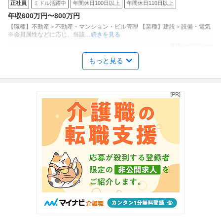
正社員
ミドル活躍中
年間休日100日以上
年間休日110日以上
実／プライム上場大林組G
年収600万円〜800万円
【職種】不動産＞不動産・マンション・ビル管理 【業種】建設＞設備・電気
※会員属性などに応じ、当該
…続きを見る
提供：ビズリーチ
もっと見る
個人営業 ／ キャリアアドバイザー（入社2年目平均年収 1820万円
株式会社MyVision
／未経験歓迎）
新着
正社員
未経験OK
年間休日120日以上
職場内禁煙
年収1,000万円
【職種】営業＞個人営業 【業種】サービス＞人材紹介・人材派遣 ※会員属性
などに応じ、当該求人をビズ
…続きを見る
提供：ビズリーチ
不動産・マンション・ビル管理 ／ 「大丸・松坂屋・PARCOの設
株式会社J.フロントプライムスペース
備管理」でワンランク上の活躍！充実の高待遇で理想のキャリア
未経験OK
U・IターンOK
職場内禁煙
を築きませんか？
年収400万円〜700万円
【職種】不動産＞不動産・マンション・ビル管理 【業種】建設＞建設・建
築・土木 ※会員属性などに応じ
…続きを見る
提供：ビズリーチ