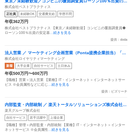
東京／未経験歓迎／コンビニの覆面調査員ローソン100％出資の安
株式会社ベストプラクティス
定基盤／月５日在宅／残業月10時間
正社員
未経験OK
交通費支給
学歴不問
年収362万円
株式会社ベストプラクティス 【東京／未経験歓迎】コンビニの覆面調査員◆
ローソン100％出資の安定基
…続きを見る
提供：doda
法人営業 ／ マーケティング企画営業（Ponta提携企業担当）「国
株式会社ロイヤリティマーケティング
内最大級の共通ポイントサービスを展開／無駄のない消費社会を
新着
大手企業
自社サービス
土日休み
目指すデータマーケティングカンパニー」
年収500万円〜600万円
【職種】営業＞法人営業 【業種】IT・インターネット＞インターネットサー
ビス ※会員属性などに応じ
…続きを見る
提供：ビズリーチ
内部監査・内部統制 ／ 楽天トータルソリューションズ株式会社
楽天グループ株式会社
戦略事業コンプライアンス支援部 業務統制支援課：ショップコン
自社サービス
若手活躍中
上場企業
プライアンス推進担当（SBCSD）
【職種】管理＞内部監査・内部統制 【業種】IT・インターネット＞インター
ネットサービス ※会員属性
…続きを見る