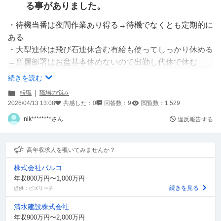
る事がありました。
・待機当番は夜間作業あり得る→待機でなくとも定期的に
ある
・大型連休は飛び石連休含む有給も使ってしっかり休める
→所属部署はお盆基本休めないので出勤し代休で休む
・入社後本社でしっかりとした研修→研修はなくいきなり
続きを読む
現場に入れられる
転職
職場の悩み
・転勤ありなし(なしはありに比べ給与低い)選べるはずが
2026/04/13 13:08
共感した：
0
回答数：
9
閲覧数：
1,529
半強制的にありを選択
nik********さん
違反報告する
他に入社初日から残業、入社手続きを一週間以上放置され
るなど…
給与、休日日数は大丈夫そうです。
高年収求人を覗いてみませんか？
株式会社パルコ
現在32歳で1社目5年、2社目5年、3社目1年半と前職が短
年収800万円〜1,000万円
期離職してします。業界は変われど職種自体は1社目から
続きを見る
提供：ビズリーチ
一貫しております。
清水建設株式会社
正直もう行きたくありません。ただこの状態で年齢的にも
年収900万円〜2,000万円