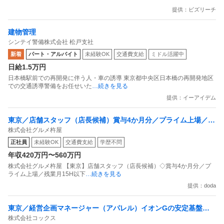
提供：ビズリーチ
建物管理
シンテイ警備株式会社 松戸支社
新着
パート・アルバイト
未経験OK
交通費支給
ミドル活躍中
日給1.5万円
日本橋駅前での再開発に伴う人・車の誘導 東京都中央区日本橋の再開発地区
での交通誘導警備をお任せいた
…続きを見る
提供：イーアイデム
東京／店舗スタッフ（店長候補）賞与4か月分／プライム上場／残
株式会社グルメ杵屋
業月15H以下／新店オープン多数
正社員
未経験OK
交通費支給
学歴不問
年収420万円〜560万円
株式会社グルメ杵屋 【東京】店舗スタッフ（店長候補）◇賞与4か月分／プ
ライム上場／残業月15H以下
…続きを見る
提供：doda
東京／経営企画マネージャー（アパレル）イオンGの安定基盤／
株式会社コックス
面接1回／即入社歓迎