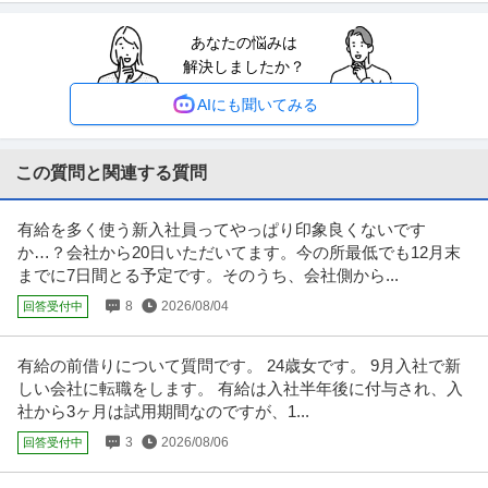
あなたの悩みは
経理（財務会計） ／ 「経理」年間休日123日以上・残業月15h以
解決しましたか？
ソホビービー株式会社
下／駅チカで働きやすい環境
年間休日120日以上
年間休日110日以上
駅チカ
AIにも聞いてみる
年収400万円〜600万円
【職種】管理＞経理（財務会計） 【業種】IT・インターネット＞その他 ※会
員属性などに応じ、当該求
…続きを見る
この質問と関連する質問
提供：ビズリーチ
有給を多く使う新入社員ってやっぱり印象良くないです
インフラエンジニア ／ 「インフラエンジニア」年休125日／残業
か…？会社から20日いただいてます。今の所最低でも12月末
株式会社プラウドアドバンス
月11h／設計構築に挑戦／案件により在宅可／サーバーサイドエン
までに7日間とる予定です。そのうち、会社側から...
新着
昇給あり
在宅ワーク
職場内禁煙
ジニア
8
2026/08/04
回答受付中
年収300万円〜400万円
【職種】IT技術職＞インフラエンジニア 【業種】IT・インターネット＞ソフ
トウエア ※会員属性など
…続きを見る
有給の前借りについて質問です。 24歳女です。 9月入社で新
提供：ビズリーチ
しい会社に転職をします。 有給は入社半年後に付与され、入
社から3ヶ月は試用期間なのですが、1...
QC（品質管理） ／ 「再生医療／品質管理スタッフ」残業月5時間
3
2026/08/06
回答受付中
株式会社EISHIN BIO
以内／厚労省認可の最新CPF／風通しの良い環境で再生医療の細
新着
正社員
職場内禁煙
フレックスタイム制
土日休み
胞加工・保管