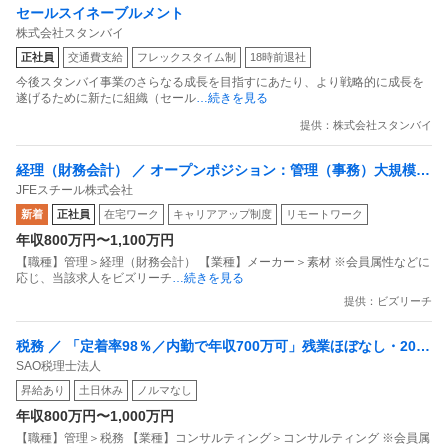
セールスイネーブルメント
株式会社スタンバイ
正社員
交通費支給
フレックスタイム制
18時前退社
今後スタンバイ事業のさらなる成長を目指すにあたり、より戦略的に成長を
遂げるために新たに組織（セール
…続きを見る
提供：株式会社スタンバイ
経理（財務会計） ／ オープンポジション：管理（事務）大規模な
JFEスチール株式会社
社会インフラを支える／時短や在宅勤務など／安定して働き続け
新着
正社員
在宅ワーク
キャリアアップ制度
リモートワーク
るための制度多数
年収800万円〜1,100万円
【職種】管理＞経理（財務会計） 【業種】メーカー＞素材 ※会員属性などに
応じ、当該求人をビズリーチ
…続きを見る
提供：ビズリーチ
税務 ／ 「定着率98％／内勤で年収700万可」残業ほぼなし・200
SAO税理士法人
項目の評価制度で“自身の頑張り”がクリアに評価される会計内勤
昇給あり
土日休み
ノルマなし
スタッフ
年収800万円〜1,000万円
【職種】管理＞税務 【業種】コンサルティング＞コンサルティング ※会員属