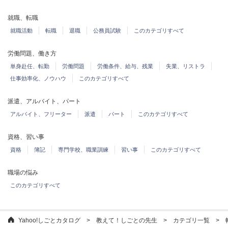
就職、転職
就職活動
転職
退職
公務員試験
このカテゴリすべて
労働問題、働き方
単身赴任、転勤
労働問題
労働条件、給与、残業
失業、リストラ
仕事効率化、ノウハウ
このカテゴリすべて
派遣、アルバイト、パート
アルバイト、フリーター
派遣
パート
このカテゴリすべて
資格、習い事
資格
簿記
専門学校、職業訓練
習い事
このカテゴリすべて
職場の悩み
このカテゴリすべて
Yahoo!しごとカタログ
教えて！しごとの先生
カテゴリ一覧