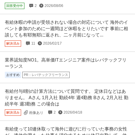
2
2026/08/06
回答受付中
有給休暇の申請が受領されない場合の対応について 海外のイ
ベント参加のために一週間ほど休暇をとりたいです 事前に相
談しても有耶無耶に返され、二ヶ月前になって...
11
2026/02/17
解決済み
業界認知度NO1。高単価ITエンジニア案件はレバテックフリ
ーランス
おすすめ
PR：レバテックフリーランス
有給付与8割の計算方法について質問です。 定休日などはあ
りません。 Aさん 1月入社 勤続4年 週4勤務 Bさん 2月入社 勤
続半年 週3勤務 この場合は
2
2026/04/18
解決済み
画像あり
有給使って10連休取って海外に遊びに行っていた事務の女性