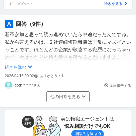
次が見つかるのかという不安があります。何かアドバイス
続きを見る
提供：ビズリーチ
を頂けると幸いです。
回答（
9
件）
新卒参加と思って読み進めていたら中途だったんですね。
私から言えるのは、２社連続短期離職は非常にマズイとい
うことです。ほとんどの企業が敬遠する職歴になっちゃう
ので、次はかなり社格も待遇も落ちると思いますよ。
続きを読む
面接の時点で夜勤は嫌だと伝えましたか？伝えていたなら
2026/04/16 09:02
ありがとう：
1
正社員なんだからきちんと主張すれば良いと思います。
god********さん
違反報告する
他の回答を見る
実は転職エージェントは
無料
相談
悩み相談だけでもOK
相談先を選ぶ