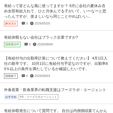
有給って皆どんな風に使ってますか？ 8月に会社の夏休み含
関東／シニア活躍／発注者支援業務／年休120日以上／発注者側／
め全部有給入れて、ひと月休んでる子がいて、いーなーと思
株式会社サンテックインターナショナル
官公庁で内勤／残業20h程度
ったんですが、羨ましいなら同じことやればいい...
新着
正社員
交通費支給
昇給あり
年間休日110日以上
5
2026/05/20
解決済み
年収550万円〜700万円
株式会社サンテックインターナショナル 【関東／シニア活躍】発注者支援業
務※年休120日以上／発注者
…続きを見る
有給休暇もない会社はブラック企業ですか?
提供：doda
6
2026/08/06
回答受付中
この条件の求人をもっと見る
【有給付与の出勤率計算について教えてください】 4月1日入
社の新卒です。 10月1日に有給付与予定なのですが、出勤率8
0％以上の条件を満たしているか確認したいです。
6
2026/08/03
回答終了
外食産業・飲食業界の転職支援はフーズラボ・エージェント
おすすめ
PR：フーズラボエージェント
有給休暇発生について質問です。 自分は内側側頭葉てんかん