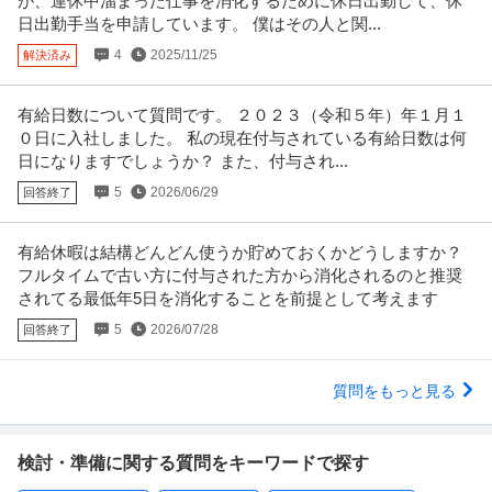
が、連休中溜まった仕事を消化するために休日出勤して、休
日出勤手当を申請しています。 僕はその人と関...
4
2025/11/25
解決済み
有給日数について質問です。 ２０２３（令和５年）年１月１
０日に入社しました。 私の現在付与されている有給日数は何
日になりますでしょうか？ また、付与され...
5
2026/06/29
回答終了
有給休暇は結構どんどん使うか貯めておくかどうしますか？
フルタイムで古い方に付与された方から消化されるのと推奨
されてる最低年5日を消化することを前提として考えます
5
2026/07/28
回答終了
質問をもっと見る
検討・準備に関する質問をキーワードで探す