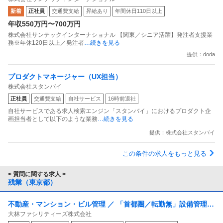
官公庁で内勤／残業20h程度
新着
正社員
交通費支給
昇給あり
年間休日110日以上
年収550万円〜700万円
株式会社サンテックインターナショナル 【関東／シニア活躍】発注者支援業
務※年休120日以上／発注者
…続きを見る
提供：doda
プロダクトマネージャー（UX担当）
株式会社スタンバイ
正社員
交通費支給
自社サービス
16時前退社
自社サービスである求人検索エンジン「スタンバイ」におけるプロダクト企
画担当者として以下のような業務
…続きを見る
提供：株式会社スタンバイ
この条件の求人をもっと見る
< 質問に関する求人 >
残業（東京都）
不動産・マンション・ビル管理 ／ 「首都圏／転勤無」設備管理／
大林ファシリティーズ株式会社
所長候補／年収640万～／定年65歳／年間休日126日／福利厚生充