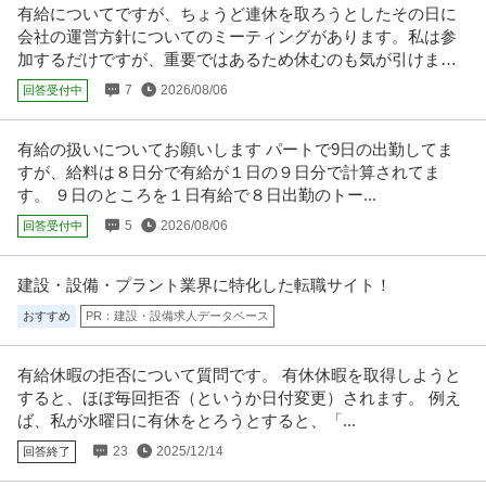
有給についてですが、ちょうど連休を取ろうとしたその日に
年収400万円〜600万円
会社の運営方針についてのミーティングがあります。私は参
【職種】生産管理・品質管理・品質保証＞QC（品質管理） 【業種】メディ
加するだけですが、重要ではあるため休むのも気が引けま
カル＞その他 ※会員属性など
…続きを見る
す。
提供：ビズリーチ
7
2026/08/06
回答受付中
採用 ／ 「人事（採用・企画）」採用から「制度設計・研修」に幅
有給の扱いについてお願いします パートで9日の出勤してま
ハンファジャパン株式会社
を広げる実働7.5h／残業月15h／売上500億超の安定基盤年収400
すが、給料は８日分で有給が１日の９日分で計算されてま
新着
年間休日110日以上
教育充実
資格取得支援制度
万〜700万
す。 ９日のところを１日有給で８日出勤のトー...
年収500万円〜700万円
5
2026/08/06
回答受付中
【職種】人事＞採用 【業種】商社＞専門商社 ※会員属性などに応じ、当該求
人をビズリーチ上で閲覧され
…続きを見る
提供：ビズリーチ
建設・設備・プラント業界に特化した転職サイト！
おすすめ
PR：建設・設備求人データベース
建築施工管理 ／ 「現場技術者」未経験者歓迎！賞与5ヶ月分残業2
早川鉄鋼販売株式会社
0時間未満社宅制度あり〜利益は最大限社員に還元します〜
正社員
未経験OK
寮完備
賞与・ボーナスあり
有給休暇の拒否について質問です。 有休休暇を取得しようと
すると、ほぼ毎回拒否（というか日付変更）されます。 例え
年収400万円〜900万円
ば、私が水曜日に有休をとろうとすると、「...
【職種】施工管理＞建築施工管理 【業種】建設＞建設・建築・土木 ※会員属
性などに応じ、当該求人をビ
…続きを見る
23
2025/12/14
回答終了
提供：ビズリーチ