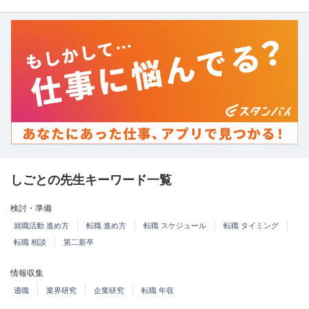
しごとの先生キーワード一覧
検討・準備
就職活動 進め方
転職 進め方
転職 スケジュール
転職 タイミング
転職 相談
第二新卒
情報収集
適職
業界研究
企業研究
転職 年収