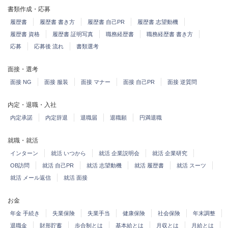
書類作成・応募
履歴書
履歴書 書き方
履歴書 自己PR
履歴書 志望動機
履歴書 資格
履歴書 証明写真
職務経歴書
職務経歴書 書き方
応募
応募後 流れ
書類選考
面接・選考
面接 NG
面接 服装
面接 マナー
面接 自己PR
面接 逆質問
内定・退職・入社
内定承諾
内定辞退
退職届
退職願
円満退職
就職・就活
インターン
就活 いつから
就活 企業説明会
就活 企業研究
OB訪問
就活 自己PR
就活 志望動機
就活 履歴書
就活 スーツ
就活 メール返信
就活 面接
お金
年金 手続き
失業保険
失業手当
健康保険
社会保険
年末調整
退職金
財形貯蓄
歩合制とは
基本給とは
月収とは
月給とは