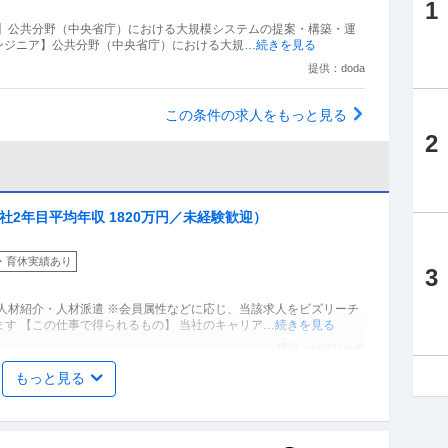
1
ア】公共分野（中央省庁）における大規模システムの提案・構築・運
ムエンジニア】公共分野（中央省庁）における大規
…続きを見る
提供：doda
この条件の求人をもっと見る
2
社2年目平均年収 1820万円／未経験歓迎）
・育休実績あり
3
人材紹介・人材派遣 ※会員属性などに応じ、当該求人をビズリーチ
す 【この仕事で得られるもの】 当社のキャリア
…続きを見る
提供：ビズリーチ
もっと見る
首都圏／転勤無」設備管理／所長候補／年収640万～／定年
／プライム上場大林組G
年間休日110日以上