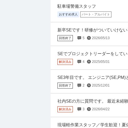
駐車場警備スタッフ
【職種】施工管理＞建築施工管理 【業種】建
チ上で閲覧された際に内容が異なる場合があり
おすすめ求人
パート・アルバイト
新卒SEです！研修がついていけな
関東／シニア活躍／発注者支援業務／年
たどり着くまであーでもないこーで
株式会社サンテックインターナショナル
5
2026/05/13
回答終了
気がしません！
新着
正社員
交通費支給
昇給あり
年間休
年収550万円〜700万円
SEでプロジェクトリーダーをしてい
株式会社サンテックインターナショナル 【関
ています。たまにプロジェクトマネ
庁で内勤／残業20h程度 【仕事内容】 【関
4
2025/05/31
解決済み
もしたことあります。
SE3年目です。 エンジニア(SE,
インフラエンジニア ／ 「クラウドインフ
のでしょうか。 ・1つの業界(物流
2
2025/12/01
回答終了
株式会社アルトワイズ
ベストベンチャー100選出／健康経営
新着
正社員
昇給あり
社員旅行あり
年間
【職種】IT技術職＞インフラエンジニア 【業
社内SEの方に質問です。 最近未経験で
ビズリーチ上で閲覧された際に内容が異なる場
oldは持っています) あまり体系的な
3
2026/04/22
解決済み
現場軽作業スタッフ／学生歓迎！夏