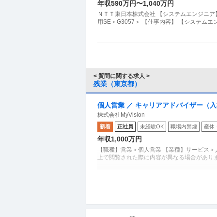
年収590万円〜1,040万円
ＮＴＴ東日本株式会社 【システムエンジニ
用SE＜G3057＞ 【仕事内容】 【システ
< 質問に関する求人 >
残業（東京都）
個人営業 ／ キャリアアドバイザー（入
株式会社MyVision
新着
正社員
未経験OK
職場内禁煙
産休
年収1,000万円
【職種】営業＞個人営業 【業種】サービス＞
上で閲覧された際に内容が異なる場合がありま
不動産・マンション・ビル管理 ／ 「
大林ファシリティーズ株式会社
65歳／年間休日126日／福利厚生充実
正社員
ミドル活躍中
年間休日100日以上