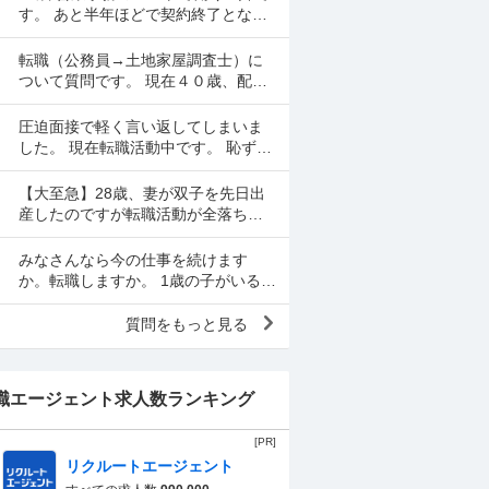
ので、一応、復帰さ...
す。 あと半年ほどで契約終了となる
ので転職活動中てす。 契約終了まで
働くか迷いましたが、転職するなら
転職（公務員→土地家屋調査士）に
早いほうが良いだろ...
ついて質問です。 現在４０歳、配偶
者、長男（８歳）、長女（２）の４
人暮らしです。 地方公務員として勤
圧迫面接で軽く言い返してしまいま
めているなか、昨年度...
した。 現在転職活動中です。 恥ずか
しながら、先述の通り面接で言い返
してしまい、今後どのように対応す
【大至急】28歳、妻が双子を先日出
べきかご教示いただきた...
産したのですが転職活動が全落ちし
ています。現在のブラック企業から
抜け出すアドバイスをください。 28
みなさんなら今の仕事を続けます
歳男性です。現在、転...
か。転職しますか。 1歳の子がいる2
8歳ワーママです。 リアルな意見を聞
きたいので現在もしくは過去ワーマ
質問をもっと見る
マだった方のみ、回...
職エージェント求人数ランキング
[PR]
リクルートエージェント