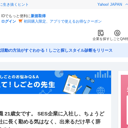
クに生き抜くヒント
Yahoo! JAPAN
IDでもっと便利に
新規取得
ログイン
初回購入限定、アプリで使えるお得なクーポン
企業を探す
しごとQA
職活動の方法がすぐわかる！しごと探しスタイル診断をリリース
 21歳女です。 SES企業に入社し、ちょうど
会社に長く勤める気はなく、出来るだけ早く辞