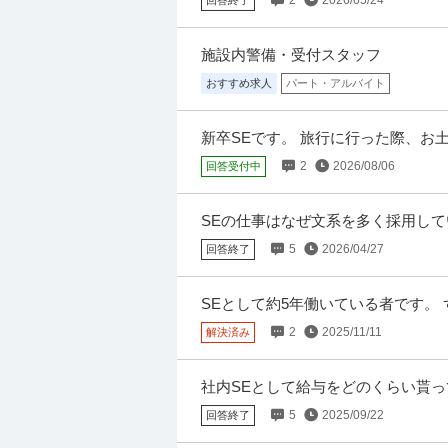
採用 ／ 「人事（採用・企画）」採用か
ハンファジャパン株式会社
／売上500億超の安定基盤年収400万〜7
施設内警備・受付スタッフ
新着
年間休日110日以上
教育充実
資格取
おすすめ求人
パート・アルバイト
年収500万円〜700万円
【職種】人事＞採用 【業種】商社＞専門商社
内容が異なる場合があります ・売上500億
新卒SEです。 旅行に行った際、お
使って旅行に行きましたがお土産を職
2
2026/08/06
回答受付中
インフラエンジニア ／ 「インフラエン
SEの仕事はなぜ文系を多く採用して
株式会社プラウドアドバンス
により在宅可／サーバーサイドエンジ
ユーザー系のit企業から内定を貰いま
新着
昇給あり
在宅ワーク
職場内禁煙
5
2026/04/27
回答終了
年収300万円〜400万円
【職種】IT技術職＞インフラエンジニア 【業
SEとして約5年働いている者です。
求人をビズリーチ上で閲覧された際に内容が異
称で対応できます 現在東京で勤務
2
2025/11/11
解決済み
建築施工管理 ／ 「現場技術者」未経
社内SEとして給与をどのくらい貰っ
早川鉄鋼販売株式会社
は最大限社員に還元します〜
社は休暇が取りやすく残業も少ないの
5
2025/09/22
回答終了
正社員
未経験OK
寮完備
賞与・ボーナス
年収400万円〜900万円