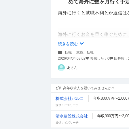
めて海外に数ヶ月行く予
海外に行くと就職不利とか返信は
海外に行くお金を早く稼ぐために
就職で正社員を目指すのはしんど
続きを読む
転職
就職、転職
現状の給与が
2026/04/04 03:02
共感した：
0
回答数：
残業30時間で手取り21万(抜きだと
あさん
ボーナス30万✖️2回です。
派遣だと、時給2700円貰えます。
高年収求人を覗いてみませんか？
なので、半年から1年程度派遣期
株式会社パルコ
年収800万円〜1,00
提供：ビズリーチ
清水建設株式会社
年収900万円〜2,0
提供：ビズリーチ