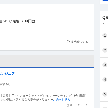
Q
SEで時給2700円は
カテ
？
1
違反報告する
2
3
エンジニア
4
実績あり
5
） 【業種】IT・インターネット＞デジタルマーケティング ※会員属性
れた際に内容が異なる場合があります ■
…続きを見る
提供：ビズリーチ