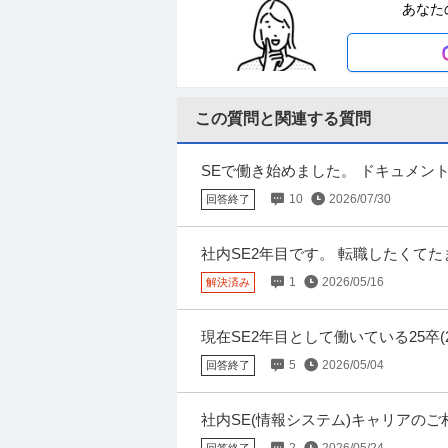
あなた
年収600万円〜800万円
【職種】不動産＞不動産・マンション・ビル管
ビズリーチ上で閲覧された際に内容が異なる
この質問と関連する質問
不動産・マンション・ビル管理 ／ 「
株式会社J.フロントプライムスペース
躍！充実の高待遇で理想のキャリアを
未経験OK
U・IターンOK
職場内禁煙
SEで働き始めました。 ドキュメン
年収400万円〜700万円
てきました。フォーマットへの異常な
10
2026/07/30
回答終了
【職種】不動産＞不動産・マンション・ビル管
求人をビズリーチ上で閲覧された際に内容が異な
社内SE2年目です。 転職したくて
配属されました。（国立文系卒ENFJ
1
2026/05/16
解決済み
経理（財務会計） ／ 「池袋」総務部
税理士法人第一経理
当充実
現在SE2年目として働いている25卒
新着
在宅ワーク
資格取得支援制度
退職金
期間中の転職活動を考えています。
5
2026/05/04
年収400万円〜600万円
回答終了
【職種】管理＞経理（財務会計） 【業種】士
チ上で閲覧された際に内容が異なる場合がありま
社内SE(情報システム)キャリアのご
内容で社内SEポジションとして事業
2
2026/05/24
回答終了