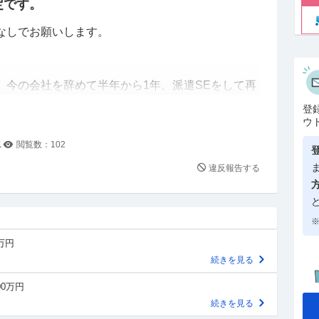
定です。
なしでお願いします。
、今の会社を辞めて半年から1年、派遣SEをして再
いでしょうか？
登
ウ
1
閲覧数：
102
18万)
違反報告する
※
間を挟むのはどう思われますか？
0万円
続きを見る
00万円
続きを見る