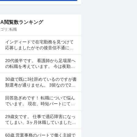
&A閲覧数ランキング
ゴリ:
転職
インディードで在宅勤務を見つけて
応募しましたがその後音信不通にな
りました。 リモート面談の日も決ま
ってました。 リクルーティングソリ
20代後半です。 看護師から足場屋へ
ューションという会...
の転職を考えています。 今は夜勤を
月に5、6回行い手取り28万程度です
が昇給が年1000円のため将来に不安
30歳で既に3社辞めているのですが書
があります。...
類選考が通りません。 3留なので25
歳から社会人スタートとなり2年2年1
年で辞めてしまいました。全部SES
回答急ぎめです！ 転職について悩ん
のITエンジ...
でいます。 現在、時短パートにて就
業しています。 時給は高くなく県の
最低賃金＋20円で、1日6時間で働い
29歳女です。 仕事で適応障害になっ
ています。 ...
てしまい、3ヶ月休職していました
が、休職期間が終わります。 転職活
動をしていましたが決まらなかった
60歳.営業事務のパートで働く主婦で