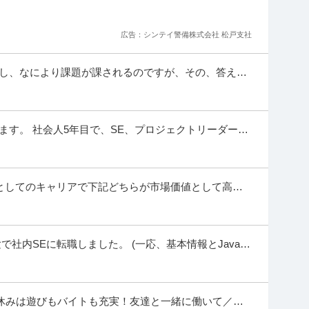
設＞建設・建築・土木 ※会員属性などに応じ、当該求人をビズリー
ます ■仕事内容 〇鉄筋の組立てや鉄線の固定作
…続きを見る
広告：シンテイ警備株式会社 松戸支社
提供：ビズリーチ
いし、なにより課題が課されるのですが、その、答えに
休120日以上／発注者側／官公庁で内勤／残業20h程度
もないと試行錯誤するのが嫌で、この先やって行ける
日100日以上
ます。 社会人5年目で、SE、プロジェクトリーダーし
東／シニア活躍】発注者支援業務※年休120日以上／発注者側／官公
ージャーがいない案件だと、リーダー兼マネージャー
東／シニア活躍】発注者支援業務※年休120
…続きを見る
提供：doda
PM)としてのキャリアで下記どちらが市場価値として高い
ラエンジニア（AWS／Azure／GCP） リーダー候補」
)に絞り、物流業界のスペシャリスト
優良法人／案件選択制度／平均残業9h
休日120日以上
種】IT・インターネット＞その他 ※会員属性などに応じ、当該求人を
社内SEに転職しました。 (一応、基本情報とJava G
合があります ■職務内容 クラウドインフ
…続きを見る
教育をしてもらえる会...
提供：ビズリーチ
休みは遊びもバイトも充実！友達と一緒に働いて／日
この条件の求人をもっと見る