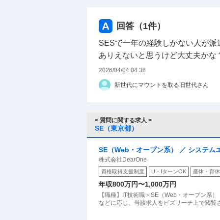
回答（
1
件）
SESで一年の経験しかない人が派遣
ありえないと思うけど大丈夫かな
2026/04/04 04:38
新世代にマウントを取る旧世代さん
< 質問に関する求人 >
SE（東京都）
SE（Web・オープン系） ／ システム
株式会社DearOne
資格取得支援制度
U・IターンOK
産休・育休
年収800万円〜1,000万円
【職種】IT技術職＞SE（Web・オープン系
などに応じ、当該求人をビズリーチ上で閲覧さ