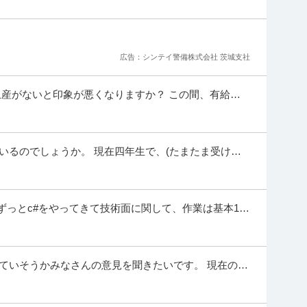
ら「制度設計・研修」に幅を広げる実働7.5h／残業月15h
00万
得支援制度
広告：シンテイ警備株式会社 茨城支社
 ※会員属性などに応じ、当該求人をビズリーチ上で閲覧された際に
超のグローバル企業にて、DRを用いた中途採用を
…続きを見る
土産がないと印象が悪くなりますか？ この間、有給を
場の人に買っていません。 一応、職...
提供：ビズリーチ
ジニア」年休125日／残業月11h／設計構築に挑戦／案件
いるのでしょうか。 現在四年生で、(たまたま受けた)
ニア
した。新卒の社員さん7割が文系だ...
種】IT・インターネット＞ソフトウエア ※会員属性などに応じ、当該
 ずっとc#をやってきて技術面に関して、作業は基本1人
なる場合があります 【会社概要】 当社は
…続きを見る
しており福岡に住みたく、転職活動しております。
提供：ビズリーチ
験者歓迎！賞与5ヶ月分残業20時間未満社宅制度あり〜利益
ていそうかみなさんの意見を聞きたいです。 現在の会
ですが、給与を現在より上を狙えるので...
あり