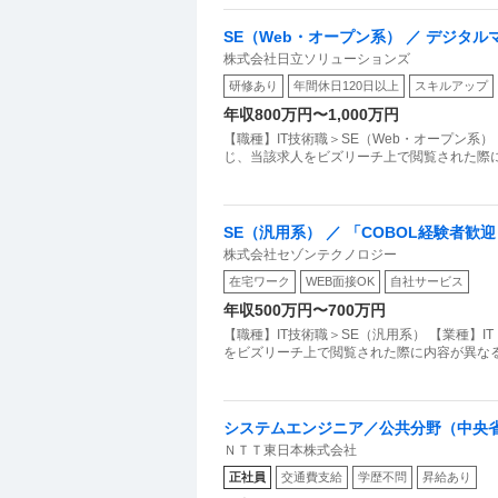
SE（Web・オープン系） ／ デジタ
株式会社日立ソリューションズ
研修あり
年間休日120日以上
スキルアップ
年収800万円〜1,000万円
【職種】IT技術職＞SE（Web・オープン系
じ、当該求人をビズリーチ上で閲覧された際
SE（汎用系） ／ 「COBOL経験者
株式会社セゾンテクノロジー
定義からリリースまで対応
在宅ワーク
WEB面接OK
自社サービス
年収500万円〜700万円
【職種】IT技術職＞SE（汎用系） 【業種】
をビズリーチ上で閲覧された際に内容が異なる
システムエンジニア／公共分野（中央省
ＮＴＴ東日本株式会社
057
正社員
交通費支給
学歴不問
昇給あり