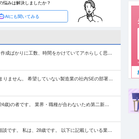
の悩みは
解決しましたか？
理 【業種】建設＞設備・電気 ※会員属性などに応じ、当該求人を
AIにも聞いてみる
場合があります 当社は、国内有数の総合建設会社「
…続きを見る
提供：ビズリーチ
大丸・松坂屋・PARCOの設備管理」でワンランク上の活
築きませんか？
ト作成ばかりに工数、時間をかけていてアホらしく思え
こだわり。レビューの時間取るなど 本...
理 【業種】建設＞建設・建築・土木 ※会員属性などに応じ、当該
る場合があります 2026年3月よりパルコス
…続きを見る
たまりません。 希望していない製造業の社内SEの部署に
提供：ビズリーチ
） 基本的に事務所での仕事が多...
スタッフ／総務財務経理／7時間勤務／残業少なめ／各種手
(24歳)の者です。 業界・職種が合わないため第二新卒
制度あり
合わないと考える理由は以下です。 ①業
業＞監査・税理士法人 ※会員属性などに応じ、当該求人をビズリー
す 【会社紹介】 当社は1954年設立の税理
…続きを見る
相談です。 私は、28歳です。 以下に記載している業務
提供：ビズリーチ
会社から内定をいただけました(実務未経験です)