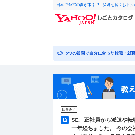
日本で45℃の夏が来る!? 猛暑を賢くおト
5つの質問で自分に合った転職・就
回答終了
SE、正社員から派遣や転職
一年経ちました。 今の