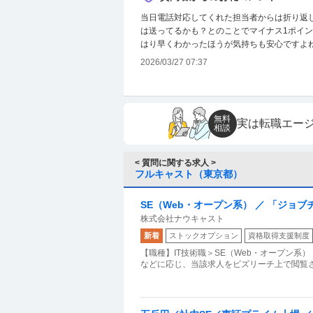
当日電話対応してくれた担当者からは折り返し
は送ってるかも？とのことでマイナス1ポイン
はり早くわかったほうが気持ちも安心ですよね
2026/03/27 07:37
無料
実は転職エー
相談
< 質問に関する求人 >
フルキャスト（東京都）
SE（Web・オープン系） ／ 「ジョ
株式会社ナウキャスト
クルエンジニア募集
新着
ストックオプション
資格取得支援制度
【職種】IT技術職＞SE（Web・オープン系
などに応じ、当該求人をビズリーチ上で閲覧さ