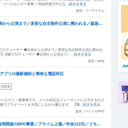
 ・コールセンター業務 ⇒単純作業が中心な
…続きを見る
提供：イーアイデム
企画から公演まで／多彩な自主制作公演に携われる／阪急阪
プロデューサー ◆企画から公演まで／多彩な自主制作公演に携われ
町】演劇プロデューサー ◆企画から公演まで／
…続きを見る
提供：doda
画アプリの撮影補助と簡単な電話対応
主夫歓迎
いいただく一般事務です。メール対応はフォーマットに入力するだけ
務でプライベートを大切にしながら働けます。 【職
…続きを見る
提供：バイトルPRO
用関連のBPO事業／プライム上場／年休122日／リモー