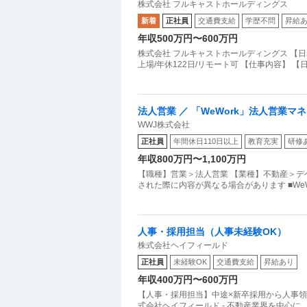
株式会社 フルキャストホールディングス
ト可
新着
正社員
交通費支給
学歴不問
昇給
年収500万円〜600万円
株式会社 フルキャストホールディングス 【
上場/年休122日/リモート可 【仕事内容】
法人営業 ／ 「WeWork」法人営業
WWJ株式会社
レックス
正社員
年間休日110日以上
教育充実
研修
年収800万円〜1,100万円
【職種】営業＞法人営業 【業種】不動産＞デ
された際に内容が異なる場合があります ■WeW
人事・採用担当（人事未経験OK）
株式会社ヘイフィールド
正社員
未経験OK
交通費支給
昇給あり
年収400万円〜600万円
【人事・採用担当】中途×新卒採用から人事領
式会社ヘイフィールド - 不動産業界を中心に