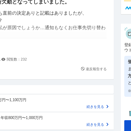
断欠勤となってしまいました。
も直前の決定ありと記載はありましたが、
？
私が原因でしょうか…通知もなくお仕事先切り替わ
のこと
登
ウ
が行けるのかもわからない…
1
閲覧数：
232
ら、、と思いご相談です。
違反報告する
※
万円〜1,100万円
続きを見る
年収800万円〜1,000万円
続きを見る