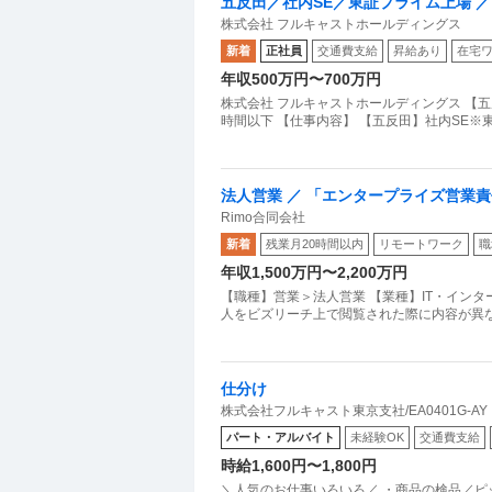
五反田／社内SE／東証プライム上場 ／ 
株式会社 フルキャストホールディングス
新着
正社員
交通費支給
昇給あり
在宅
年収500万円〜700万円
株式会社 フルキャストホールディングス 【五反田
時間以下 【仕事内容】 【五反田】社内SE※東
法人営業 ／ 「エンタープライズ営業責
Rimo合同会社
の戦略設計から担うAI議事録SaaS×
新着
残業月20時間以内
リモートワーク
職
年収1,500万円〜2,200万円
【職種】営業＞法人営業 【業種】IT・イン
人をビズリーチ上で閲覧された際に内容が異なる
仕分け
株式会社フルキャスト東京支社/EA0401G-AY
パート・アルバイト
未経験OK
交通費支給
時給1,600円〜1,800円
＼人気のお仕事いろいろ／ ・商品の検品／ピ