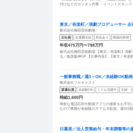
付けなどのカンタン作業 ・イベントスタッフ
東京／有楽町／演劇プロデューサー 
株式会社梅田芸術劇場
神GP
正社員
交通費支給
昇給あり
職場内禁煙
年収475万円〜798万円
株式会社梅田芸術劇場 【東京／有楽町】演劇
る／阪急阪神GP 【仕事内容】 【東京／有楽
一般事務職／週3～OK／未経験OK動
株式会社フルキャスト
派遣社員
未経験OK
ミドル活躍中
主婦・
時給1,600円
簡単な電話応対や動画アプリの撮影をお手伝
なので事務が未経験の方でも大歓迎。週3日勤
日暮里／法人営業給与・年末調整等の雇