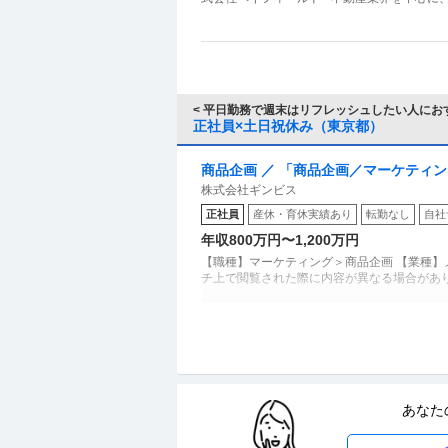
< 平日勤務で週末はリフレッシュしたい人におす
正社員×土日祝休み（東京都）
商品企画 ／ 「商品企画／マーケティ
株式会社ギンビス
子メーカー ギンビス「「しみチョコ
正社員
産休・育休実績あり
転勤なし
自社
土日祝休み／転勤なし／勤務地日本橋
年収800万円〜1,200万円
【職種】マーケティング＞商品企画 【業種】
チ上で閲覧された際に内容が異なる場合があ
年収1000万円も可能×土日祝休み／
上野グループホールディングス株式会社
正社員
交通費支給
土日休み
介護休暇あり
あなた
月給47万円〜62.5万円
【年収1000万円も可能×土日祝休み】外国