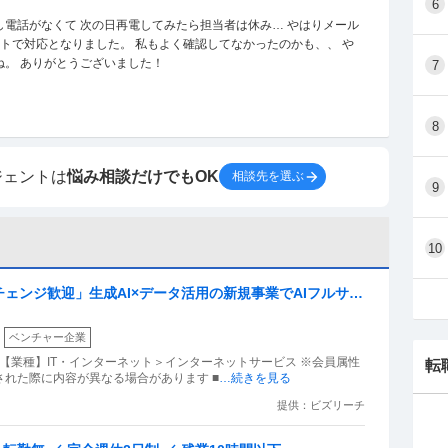
6
電話がなくて 次の日再電してみたら担当者は休み… やはりメール
トで対応となりました。 私もよく確認してなかったのかも、、 や
。 ありがとうございました！
7
8
ジェントは
悩み相談だけでもOK
相談先を選ぶ
9
10
ブチェンジ歓迎」生成AI×データ活用の新規事業でAIフルサイ
ベンチャー企業
） 【業種】IT・インターネット＞インターネットサービス ※会員属性
転
れた際に内容が異なる場合があります ■
…続きを見る
提供：ビズリーチ