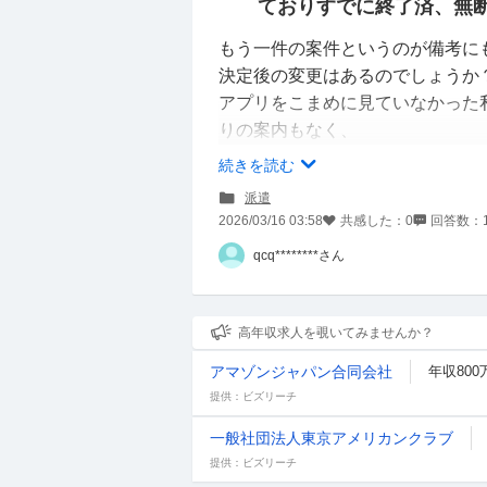
ておりすでに終了済、無
もう一件の案件というのが備考に
決定後の変更はあるのでしょうか
アプリをこまめに見ていなかった
りの案内もなく、
支店に連絡したところ現状確認と
続きを読む
→折り返しの連絡はまだない
派遣
今日も一応お仕事はある予定です
2026/03/16 03:58
共感した：
0
回答数：
もし同じような経験された方いた
qcq********さん
高年収求人を覗いてみませんか？
アマゾンジャパン合同会社
年収800
提供：ビズリーチ
一般社団法人東京アメリカンクラブ
提供：ビズリーチ