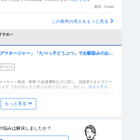
提供：Green
この条件の求人をもっと見る
すめ >
ングマネージャー」「たべっ子どうぶつ」でお馴染みのお菓
コーン」「アスパラガス」などのロングセラー商品を製造／
サービス
」（株式会社ギンビス）
メーカー＞食品・飲料 ※会員属性などに応じ、当該求人をビズリー
ります 【あの頃も今も愛され続けるために。私たち
…続きを見る
提供：ビズリーチ
もっと見る
外国人人材紹介の法人営業／マネジメント業務
の悩みは
解決しましたか？
人人材紹介の法人営業｜マネジメント業務 【高収入！稼ぐなら当社