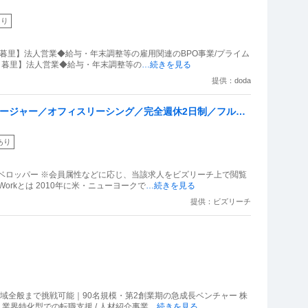
あり
日暮里】法人営業◆給与・年末調整等の雇用関連のBPO事業/プライム
 【日暮里】法人営業◆給与・年末調整等の
…続きを見る
提供：doda
マネージャー／オフィスリーシング／完全週休2日制／フルフ
あり
ベロッパー ※会員属性などに応じ、当該求人をビズリーチ上で閲覧
orkとは 2010年に米・ニューヨークで
…続きを見る
提供：ビズリーチ
域全般まで挑戦可能｜90名規模・第2創業期の急成長ベンチャー 株
、業界特化型での転職支援 / 人材紹介事業
…続きを見る