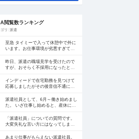
&A閲覧数ランキング
ゴリ:
派遣
至急 タイミーで入って休憩中で外に
います。お仕事環境が劣悪すぎて戻
りたくないです。 体調も悪いし早退
したいです。 電話したのですが通話
昨日、派遣の職場見学を受けたので
中で一生繋がらなくて...
すが、おそらく不採用になったと考
えていますがどうでしょうか？ 受け
答えも少し淀みがあったりして、派
インディードで在宅勤務を見つけて
遣先の企業さんにとっての...
応募しましたがその後音信不通にな
りました。 リモート面談の日も決ま
ってました。 リクルーティングソリ
派遣社員として、6月～働き始めまし
ューションという会...
た。 いざ仕事し始めると、産休には
いられる方の後任で、引き継ぎ期間
は１ヶ月しかありませんでした。(そ
「派遣社員」についての質問です。
のような話は一切聞い...
大変失礼な言い方にはなってしまい
ますが何故派遣社員は正直変な人
間、変わった人間が多いのですか? 現
あまり仕事がもらえない派遣社員。