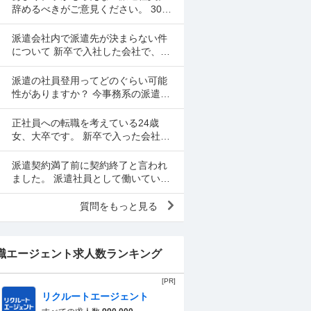
在私の勤務してる職場(...
辞めるべきがご意見ください。 30代
半ばです。派遣社員として先月半ば
より病院の総務事務として働き始め
派遣会社内で派遣先が決まらない件
ております。総務課で...
について 新卒で入社した会社で、業
界選びに失敗してしまい、倒産によ
る早期退職を経験、 その後派遣会社
派遣の社員登用ってどのぐらい可能
にて無期雇用派遣で...
性がありますか？ 今事務系の派遣社
員として働いているのですが次の更
新のタイミングで社員にならないか
正社員への転職を考えている24歳
というお話をいただきま...
女、大卒です。 新卒で入った会社を5
ヶ月で退職し、その後アルバイトを
半年ほどして現在に至ります。 先日
派遣契約満了前に契約終了と言われ
エージェントに無期雇...
ました。 派遣社員として働いていま
す。 ８月３１日で契約満了更新のタ
イミングで７月２８に派遣元に９月
質問をもっと見る
から週5日勤務から週...
職エージェント求人数ランキング
[PR]
リクルートエージェント