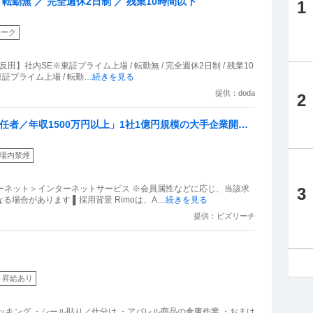
転勤無 ／ 完全週休2日制 ／ 残業10時間以下
1
ワーク
】社内SE※東証プライム上場 / 転勤無 / 完全週休2日制 / 残業10
証プライム上場 / 転勤
…続きを見る
提供：doda
2
任者／年収1500万円以上」1社1億円規模の大手企業開拓
エンプラ事業立ち上げリモート・フルフレックス・副業OK
場内禁煙
ターネット＞インターネットサービス ※会員属性などに応じ、当該求
3
場合があります ▌採用背景 Rimoは、A
…続きを見る
提供：ビズリーチ
昇給あり
ッキング ・シール貼り／仕分け ・アパレル商品の倉庫作業 ・おまけ