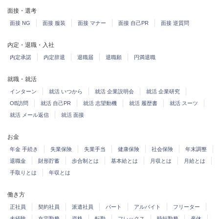
面接・選考
面接 NG
面接 服装
面接 マナー
面接 自己PR
面接 逆質問
内定・退職・入社
内定承諾
内定辞退
退職届
退職願
円満退職
就職・就活
インターン
就活 いつから
就活 企業説明会
就活 企業研究
OB訪問
就活 自己PR
就活 志望動機
就活 履歴書
就活 スーツ
就活 メール返信
就活 面接
お金
年金 手続き
失業保険
失業手当
健康保険
社会保険
年末調整
退職金
財形貯蓄
歩合制とは
基本給とは
月収とは
月給とは
手取りとは
年収とは
働き方
正社員
契約社員
派遣社員
パート
アルバイト
フリーター
未経験
在宅勤務
資格
転勤
フレックス
時短勤務
産休