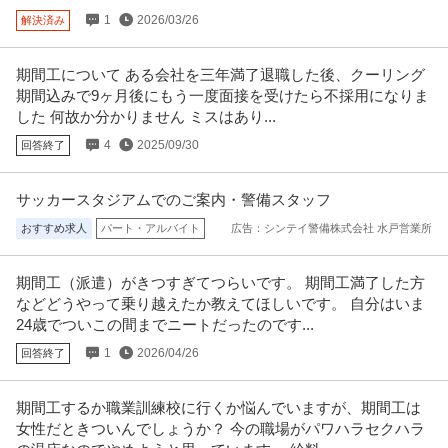
提供：ビズリーチ
1
2026/03/26
解決済み
関東／シニア活躍／発注者支援業務／年休120日以上／発注者側／
期間工について ある会社を三年満了退職した後、クーリング
株式会社サンテックインターナショナル
官公庁で内勤／残業20h程度
期間込みで9ヶ月後にもう一度面接を受けたら不採用になりま
新着
正社員
交通費支給
昇給あり
年間休日110日以上
した 何故か分かりません ミスはあり...
年収550万円〜700万円
4
2025/09/30
回答終了
株式会社サンテックインターナショナル 【関東／シニア活躍】発注者支援業
務※年休120日以上／発注者
…続きを見る
提供：doda
サッカースタジアムでのご案内・警備スタッフ
おすすめ求人
パート・アルバイト
広告：シンテイ警備株式会社 水戸営業所
経理（財務会計） ／ 経理スタッフ （経理・財務Unitリーダー）
マニー株式会社
新着
正社員
産休・育休実績あり
年間休日120日以上
語学を活かせる
期間工（派遣）がきつすぎてつらいです。 期間工満了した方
などどうやって乗り越えたか教えてほしいです。 自分はいま
年収800万円〜900万円
24歳でついこの間までニートだったのです...
【職種】管理＞経理（財務会計） 【業種】メディカル＞医療機器メーカー ※
会員属性などに応じ、当該求
…続きを見る
1
2026/04/26
回答終了
提供：ビズリーチ
期間工するか職業訓練校に行くか悩んでいますが、期間工は
事務職
女性だときついんでしょうか？ 今の職場がパワハラセクハラ
株式会社JOYNT