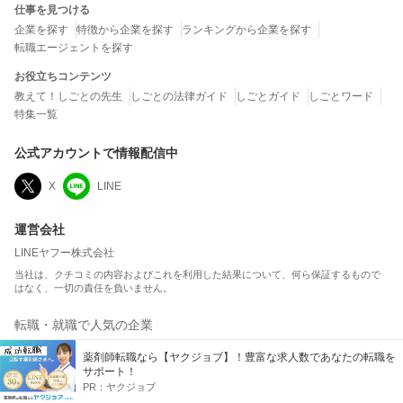
仕事を見つける
企業を探す
特徴から企業を探す
ランキングから企業を探す
転職エージェントを探す
お役立ちコンテンツ
教えて！しごとの先生
しごとの法律ガイド
しごとガイド
しごとワード
特集一覧
公式アカウントで情報配信中
X
LINE
運営会社
LINEヤフー株式会社
当社は、クチコミの内容およびこれを利用した結果について、何ら保証するもので
はなく、一切の責任を負いません。
転職・就職で人気の企業
平均年収ランキング
ボーナス額ランキング
薬剤師転職なら【ヤクジョブ】！豊富な求人数であなたの転職を
サポート！
総合満足度ランキング
ホワイト企業ランキング
PR：
ヤクジョブ
ワークライフバランスランキング
職場の人間関係ランキング