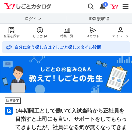
Yahoo!しごとカタログ
検索
通知数
i
ログイン
ID新規取得
企業を探す
しごとQA
特集一覧
スカウト
マイページ
自分に合う探し方は？しごと探しスタイル診断
回答終了
1年期間工として働いて入試当時から正社員を
目指すと上司にも言い、サポートをしてもらっ
てきましたが、社員になる気が無くなってきま