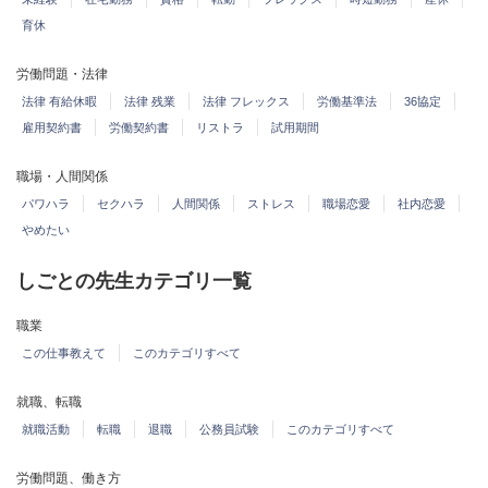
育休
労働問題・法律
法律 有給休暇
法律 残業
法律 フレックス
労働基準法
36協定
雇用契約書
労働契約書
リストラ
試用期間
職場・人間関係
パワハラ
セクハラ
人間関係
ストレス
職場恋愛
社内恋愛
やめたい
しごとの先生カテゴリ一覧
職業
この仕事教えて
このカテゴリすべて
就職、転職
就職活動
転職
退職
公務員試験
このカテゴリすべて
労働問題、働き方