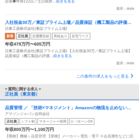
企画◆年休122日／土日祝休
…続きを見る
提供：doda
入社祝金30万／東証プライム上場／品質保証（機工製品の評価試
日東工器株式会社(東証プライム上場)
験／製造・測定機器管理など）
新着
正社員
交通費支給
昇給あり
在宅ワーク
年収479万円〜605万円
日東工器株式会社(東証プライム上場) 【入社祝金30万／東証プライム上場】
品質保証（機工製品の評価
…続きを見る
提供：doda
この条件の求人をもっと見る
< 質問に関する求人 >
正社員（東京都）
品質管理 ／ 「技術×マネジメント」Amazonの物流を止めない／
アマゾンジャパン合同会社
その技術と誇りを武器に顧客に貢献する／物流設備メンテナンス
正社員
シフト制
マネージャー採用
U・IターンOK
エリアマネージャー（Site Maintenance Area Manager）
年収800万円〜1,100万円
【職種】機械＞品質管理 【業種】メーカー＞電気・電子 ※会員属性などに応