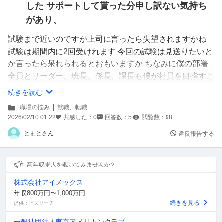
した サポートして貰った分申し訳ない気持ち
があり、
試験まで近いのですが上司に言ったら失望されますかね
試験は期間内に2回受けれます 今回の試験は見送りたいと
か言ったら呆れられるとおもいますか ちなみに僕の部署
全員とリーダー、班長、係長、課長も僕が社員を目指すこ
とを知っています
続きを読む
職場の悩み
就職、転職
2026/02/10 01:22
共感した：
0
回答数：
5
閲覧数：
98
とまとさん
違反報告する
高年収求人を覗いてみませんか？
株式会社アイメックス
年収800万円〜1,000万円
続きを見る
提供：ビズリーチ
一般社団法人東京アメリカンクラブ