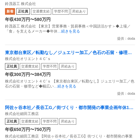
鈴茂器工 株式会社
るメーカー年休128日・残業10h
新着
正社員
交通費支給
学歴不問
昇給あり
年収430万円〜580万円
鈴茂器工 株式会社 【東京】営業事務・貿易事務＜中国語活かす＞◆上場／
「食」を支えるメーカー◆年休
…続きを見る
提供：doda
東京都台東区／転勤なし／ジュエリー加工／色石の石留・修理な
株式会社オリエント４Ｃ’ｓ
ど幅広い加工技術を習得可残業ほぼなし
正社員
交通費支給
学歴不問
昇給あり
年収300万円〜384万円
株式会社オリエント４Ｃ’ｓ 【東京都台東区／転勤なし】ジュエリー加工／色
石の石留・修理など◆幅広い
…続きを見る
提供：doda
阿佐ヶ谷本社／長谷工G／街づくり・都市開発の事業企画年休122
株式会社細田工務店
日／土日祝休／転勤なし
正社員
交通費支給
学歴不問
昇給あり
年収650万円〜750万円
株式会社細田工務店 【阿佐ヶ谷本社／長谷工G】街づくり・都市開発の事業