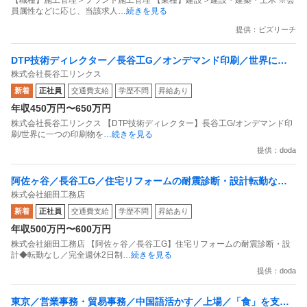
【職種】施工管理＞プラント施工管理 【業種】建設＞建設・建築・土木 ※会
員属性などに応じ、当該求人
…続きを見る
提供：ビズリーチ
DTP技術ディレクター／長谷工G／オンデマンド印刷／世界に一
株式会社長谷工リンクス
つの印刷物を制作
新着
正社員
交通費支給
学歴不問
昇給あり
年収450万円〜650万円
株式会社長谷工リンクス 【DTP技術ディレクター】長谷工G/オンデマンド印
刷/世界に一つの印刷物を
…続きを見る
提供：doda
阿佐ヶ谷／長谷工G／住宅リフォームの耐震診断・設計転勤なし
株式会社細田工務店
／完全週休2日制・年休122日
新着
正社員
交通費支給
学歴不問
昇給あり
年収500万円〜600万円
株式会社細田工務店 【阿佐ヶ谷／長谷工G】住宅リフォームの耐震診断・設
計◆転勤なし／完全週休2日制
…続きを見る
提供：doda
東京／営業事務・貿易事務／中国語活かす／上場／「食」を支え