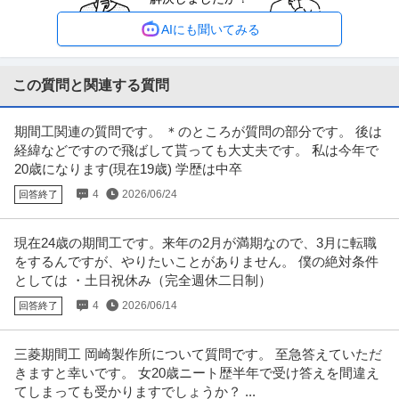
正社員
未経験OK
アットホーム
職場内禁煙
AIにも聞いてみる
月給35万円〜50万円
・未経験者大歓迎! 日中だけ働いてプライベート時間を大事にしながら、健康
的にしっかり稼げる！ 高額
…続きを見る
この質問と関連する質問
提供：菊池運輸株式会社 菊池運輸 東京営業所DR
期間工関連の質問です。 ＊のところが質問の部分です。 後は
プロデューサー・ディレクター ／ 「アニメ製作プロデューサー」
経緯などですので飛ばして貰っても大丈夫です。 私は今年で
REMOW株式会社
アニメコンテンツの製作・事業拡大を実現する為の／プロデュー
20歳になります(現在19歳) 学歴は中卒
新着
正社員
リモートワーク
土日休み
ス業務全般をお任せします
4
2026/06/24
回答終了
年収800万円〜1,200万円
【職種】テレビ・放送・映像・音響＞プロデューサー・ディレクター 【業
種】エンターテインメント＞その
…続きを見る
現在24歳の期間工です。来年の2月が満期なので、3月に転職
提供：ビズリーチ
をするんですが、やりたいことがありません。 僕の絶対条件
としては ・土日祝休み（完全週休二日制）
音楽事業課メンバー／ アニメ・映像作品の価値を“音楽”から最大
4
2026/06/14
回答終了
株式会社トムス・エンタテインメント
化するポジション
新着
正社員
自社サービス
リモートワーク
年間休日120日以上
三菱期間工 岡崎製作所について質問です。 至急答えていただ
年収400万円〜700万円
きますと幸いです。 女20歳ニート歴半年で受け答えを間違え
【職種】ゲーム＞その他 【業種】エンターテインメント＞映画 ※会員属性な
てしまっても受かりますでしょうか？ ...
どに応じ、当該求人をビズリ
…続きを見る