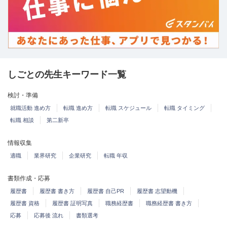
しごとの先生キーワード一覧
検討・準備
就職活動 進め方
転職 進め方
転職 スケジュール
転職 タイミング
転職 相談
第二新卒
情報収集
適職
業界研究
企業研究
転職 年収
書類作成・応募
履歴書
履歴書 書き方
履歴書 自己PR
履歴書 志望動機
履歴書 資格
履歴書 証明写真
職務経歴書
職務経歴書 書き方
応募
応募後 流れ
書類選考