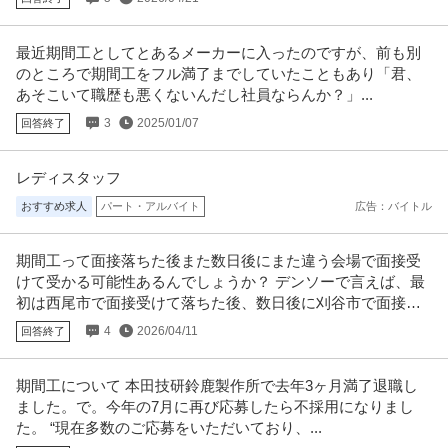
最近期間工としてとあるメーカーに入ったのですが、前も別
のところで期間工をフル満了までしていたこともあり「君、
あそこいて職歴も悪くないんだし社員ならんか？」...
3
2025/01/07
回答終了
レディスタッフ
おすすめ求人
パート・アルバイト
広告：バイトル
期間工って面接落ちた後また数日後にまた違う会場で面接受
けて受かる可能性あるんでしょうか？ デンソーで言えば、最
初は西尾市で面接受けて落ちた後、数日後に刈谷市で面接受
けるのってできるんでしょうか？
4
2026/04/11
回答終了
期間工について 本田技研鈴鹿製作所で去年3ヶ月満了退職し
ました。で。今年の7月に再び応募したら不採用になりまし
た。 “現在多数のご応募をいただいており、...