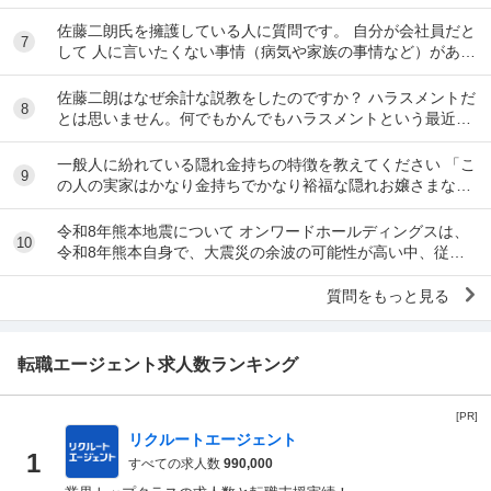
運転手は無理です。できません 過去にうつ...
佐藤二朗氏を擁護している人に質問です。 自分が会社員だと
7
して 人に言いたくない事情（病気や家族の事情など）があ
り、上司や総務等に相談した結果、仕事内容を...
佐藤二朗はなぜ余計な説教をしたのですか？ ハラスメントだ
8
とは思いません。何でもかんでもハラスメントという最近の
風潮に反対です。ただ、橋本愛からすれば良い気...
一般人に紛れている隠れ金持ちの特徴を教えてください 「こ
9
の人の実家はかなり金持ちでかなり裕福な隠れお嬢さまなん
だな」とわかる特徴を教えてください 私の...
令和8年熊本地震について オンワードホールディングスは、
10
令和8年熊本自身で、大震災の余波の可能性が高い中、従業
員に売上金の確保（金庫への預け入れ）を優先さ...
質問をもっと見る
転職エージェント求人数ランキング
[PR]
リクルートエージェント
1
すべての求人数
990,000