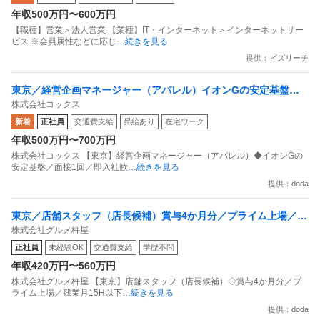
年収500万円〜600万円
【職種】営業＞法人営業 【業種】IT・インターネット＞インターネットサー
ビス ※会員属性などに応じ
…続きを見る
提供：ビズリーチ
東京／経営企画マネージャー（アパレル）イオンGの安定基盤／
株式会社コックス
面接1回／即入社歓迎
新着
正社員
交通費支給
昇給あり
在宅ワーク
年収500万円〜700万円
株式会社コックス 【東京】経営企画マネージャー（アパレル）◆イオンGの
安定基盤／面接1回／即入社歓
…続きを見る
提供：doda
東京／店舗スタッフ（店長候補）賞与4か月分／プライム上場／残
株式会社グルメ杵屋
業月15H以下／新店オープン多数
正社員
未経験OK
交通費支給
学歴不問
年収420万円〜560万円
株式会社グルメ杵屋 【東京】店舗スタッフ（店長候補）◇賞与4か月分／プ
ライム上場／残業月15H以下
…続きを見る
提供：doda