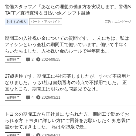
警備スタッフ／「あなたの理想の働き方を実現します」警備S
TAFF／直行直帰＆日払いok／ シフト融通
おすすめ求人
パート・アルバイト
広告：エンゲージ
期間工の入社祝い金についての質問です。 こんにちは、私は
アイシンという会社の期間工で働いています。働いて半年く
らいたちました。入社祝い金のルールで半年間出...
2
2024/09/15
回答終了
27歳男性です。期間工に4社応募しましたが、すべて不採用と
なりました。うち1社は書類選考の時点で不採用でした。 正
直なところ、期間工は明らかな問題児でなけ...
4
2026/03/21
回答終了
トヨタの期間工から正社員に なられた方、期間工で勤めてお
られる方 トヨタに詳しい方にご回答をお願いしたく 知恵袋に
書かせて頂きました。 私は今29歳で最...
5
2026/04/21
回答終了