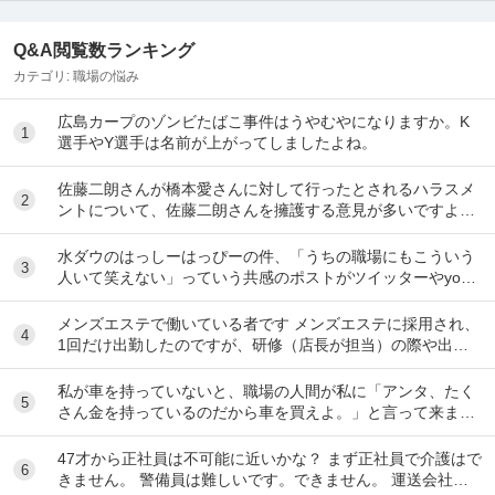
Q&A閲覧数ランキング
カテゴリ:
職場の悩み
広島カープのゾンビたばこ事件はうやむやになりますか。K
1
選手やY選手は名前が上がってしましたよね。
佐藤二朗さんが橋本愛さんに対して行ったとされるハラスメ
2
ントについて、佐藤二朗さんを擁護する意見が多いですよ
ね。 これは極端に言えば、 「ハラスメントでは...
水ダウのはっしーはっぴーの件、「うちの職場にもこういう
3
人いて笑えない」っていう共感のポストがツイッターやyout
ubeのコメント欄に多すぎてそっちに驚いて...
メンズエステで働いている者です メンズエステに採用され、
4
1回だけ出勤したのですが、研修（店長が担当）の際や出勤
時に「元々デリをやっていたなら」という理由で...
私が車を持っていないと、職場の人間が私に「アンタ、たく
5
さん金を持っているのだから車を買えよ。」と言って来ま
す。 でも なんで しんどい思いをして働いた金で...
47才から正社員は不可能に近いかな？ まず正社員で介護はで
6
きません。 警備員は難しいです。できません。 運送会社の