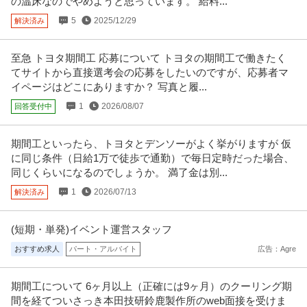
の温床なのでやめようと思っています。 給料...
新着
正社員
未経験OK
交通費支給
昇給あり
5
2025/12/29
解決済み
月給25万円〜32万円
⼈事・採⽤に関わる事務職／未経験OK／月給25万円〜／完全週休2⽇＆年休
120日／賞与あり ▼仕事
…続きを見る
至急 トヨタ期間工 応募について トヨタの期間工で働きたく
提供：タッチマッチ
てサイトから直接選考会の応募をしたいのですが、応募者マ
イページはどこにありますか？ 写真と履...
この条件の求人をもっと見る
1
2026/08/07
回答受付中
期間工といったら、トヨタとデンソーがよく挙がりますが 仮
に同じ条件（日給1万で徒歩で通勤）で毎日定時だった場合、
同じくらいになるのでしょうか。 満了金は別...
1
2026/07/13
解決済み
(短期・単発)イベント運営スタッフ
おすすめ求人
パート・アルバイト
広告：Agre
期間工について 6ヶ月以上（正確には9ヶ月）のクーリング期
間を経てついさっき本田技研鈴鹿製作所のweb面接を受けま