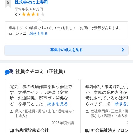
株式会社はま寿司
5
平均年収
497万円
3.7
業界トップの業績ですので、いつも忙しく、お店には活気があります。
新しいメニ
…続きを見る
募集中の求人を見る
社員クチコミ
（正社員）
電気工事の現場作業を担う会社で
年2回の人事考課制度は
す。大手のインフラ設備（変電
が、実際の業務内容がど
所、鉄道関係、都市ガス関係な
考にされているかは不明
ど）を専門とした
…
続きを見る
られます。過
…
続きを見
職人 / 正社員 / 男性 / 主任 / 退職済み /
福祉専門職 / 正社員 / 回答
中途入社
職なし / 現職 / 中途入社
2026年頃の話
20
協和電設株式会社
社会福祉法人フロンテ