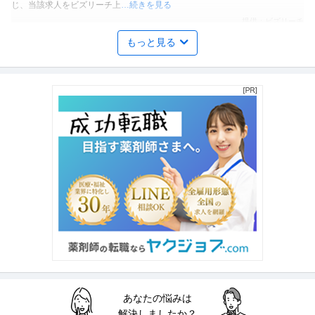
じ、当該求人をビズリーチ上
…続きを見る
提供：ビズリーチ
もっと見る
事務スタッフ
有限会社石田電機
新着
正社員
未経験OK
交通費支給
学歴不問
月給25万円〜50万円
仕事内容：・会社運営に必要な総務全般。 ・色んな案件の公共工事の書類作
成などの建設関係などの一般事
…続きを見る
提供：有限会社石田電機
カスタマーサポート
株式会社システム・ワークス
新着
正社員
未経験OK
交通費支給
昇給あり
月給28万円〜60万円
公益法人会計システムに強い会社/業界未経験者歓迎/カスタマーサポート/IT知
見を身につけたい方/月
…続きを見る
提供：タッチマッチ
あなたの悩みは
4tドライバー(建材配送)
解決しましたか？
菊池運輸株式会社 菊池運輸 東京営業所DR