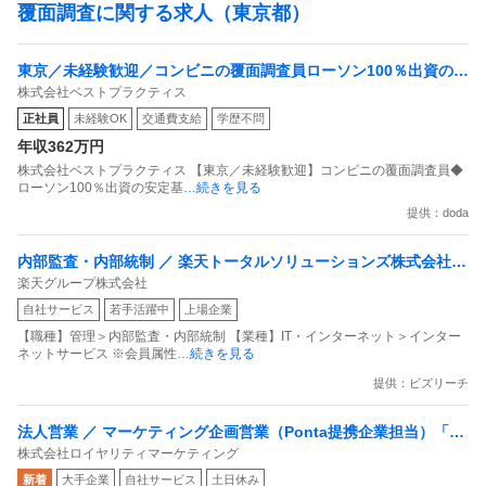
覆面調査に関する求人（東京都）
東京／未経験歓迎／コンビニの覆面調査員ローソン100％出資の安
株式会社ベストプラクティス
定基盤／月５日在宅／残業月10時間
正社員
未経験OK
交通費支給
学歴不問
年収362万円
株式会社ベストプラクティス 【東京／未経験歓迎】コンビニの覆面調査員◆
ローソン100％出資の安定基
…続きを見る
提供：doda
内部監査・内部統制 ／ 楽天トータルソリューションズ株式会社
楽天グループ株式会社
戦略事業コンプライアンス支援部 業務統制支援課：ショップコン
自社サービス
若手活躍中
上場企業
プライアンス推進担当（SBCSD）
【職種】管理＞内部監査・内部統制 【業種】IT・インターネット＞インター
ネットサービス ※会員属性
…続きを見る
提供：ビズリーチ
法人営業 ／ マーケティング企画営業（Ponta提携企業担当）「国
株式会社ロイヤリティマーケティング
内最大級の共通ポイントサービスを展開／無駄のない消費社会を
新着
大手企業
自社サービス
土日休み
目指すデータマーケティングカンパニー」