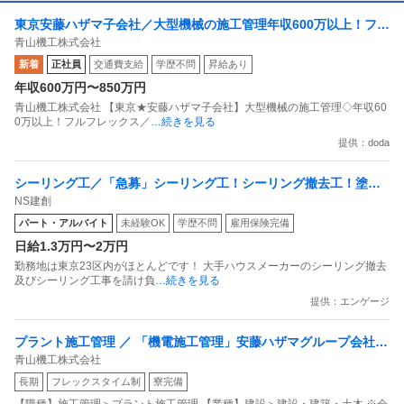
東京安藤ハザマ子会社／大型機械の施工管理年収600万以上！フル
青山機工株式会社
フレックス／土日祝休×年休128
新着
正社員
交通費支給
学歴不問
昇給あり
年収600万円〜850万円
青山機工株式会社 【東京★安藤ハザマ子会社】大型機械の施工管理◇年収60
0万以上！フルフレックス／
…続きを見る
提供：doda
シーリング工／「急募」シーリング工！シーリング撤去工！塗装
NS建創
工！
パート・アルバイト
未経験OK
学歴不問
雇用保険完備
日給1.3万円〜2万円
勤務地は東京23区内がほとんどです！ 大手ハウスメーカーのシーリング撤去
及びシーリング工事を請け負
…続きを見る
提供：エンゲージ
プラント施工管理 ／ 「機電施工管理」安藤ハザマグループ会社／
青山機工株式会社
借り上げ社宅あり／直行直帰OK！／賞与率5.6ヶ月／安定した基
長期
フレックスタイム制
寮完備
盤で技術を身に付けませんか？