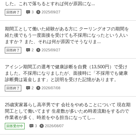
した。これで落ちるとすれば何が原因にな...
3
2025/09/27
回答終了
期間工として働いた経験がある方に クーリングオフの期間を
経た後でもう一度面接を受けても不採用になったという人い
ますか？ また、それは何が原因でそうなりま...
2
2025/09/27
回答終了
アイシン期間工の選考で健康診断を自費（13,500円）で受け
ました。不採用になりましたが、面接時に「不採用でも健康
診断費は返金します」と説明を受けた記憶があります。
2
2026/07/08
回答終了
25歳実家暮らし高卒男です 会社をやめることについて 現在期
間工として働いてます 生産数が多いため時差流動をするので
作業者が多く、時差をやる担当になってし...
3
2026/08/07
回答受付中