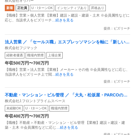
株式会社オリバー
境あります！」リフォーム営業職としてご活躍いただけません
新着
正社員
U・IターンOK
インセンティブあり
昇格あり
か？
【職種】営業＞個人営業 【業種】建設＞建設・建築・土木 ※会員属性などに
応じ、当該求人をビズリーチ
…続きを見る
提供：ビズリーチ
法人営業 ／ 「セールス職」エスプレッソマシンを軸に「新しいカ
株式会社フジマック
フェ文化」を一緒に創りましょう
経験者優遇
職場内禁煙
上場企業
年収500万円〜700万円
【職種】営業＞法人営業 【業種】メーカー＞その他 ※会員属性などに応じ、
当該求人をビズリーチ上で閲
…続きを見る
提供：ビズリーチ
不動産・マンション・ビル管理 ／ 「大丸・松坂屋・PARCOの設
株式会社J.フロントプライムスペース
備管理」でワンランク上の活躍！充実の高待遇で理想のキャリア
未経験OK
U・IターンOK
職場内禁煙
を築きませんか？
年収400万円〜700万円
【職種】不動産＞不動産・マンション・ビル管理 【業種】建設＞建設・建
築・土木 ※会員属性などに応じ
…続きを見る
提供：ビズリーチ