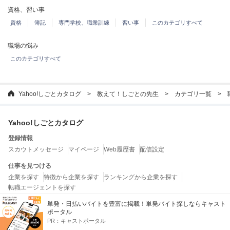
資格、習い事
資格
簿記
専門学校、職業訓練
習い事
このカテゴリすべて
職場の悩み
このカテゴリすべて
Yahoo!しごとカタログ
教えて！しごとの先生
カテゴリ一覧
Yahoo!しごとカタログ
登録情報
スカウトメッセージ
マイページ
Web履歴書
配信設定
仕事を見つける
企業を探す
特徴から企業を探す
ランキングから企業を探す
転職エージェントを探す
単発・日払いバイトを豊富に掲載！単発バイト探しならキャスト
お役立ちコンテンツ
ポータル
教えて！しごとの先生
しごとの法律ガイド
しごとガイド
しごとワード
PR：
キャストポータル
特集一覧