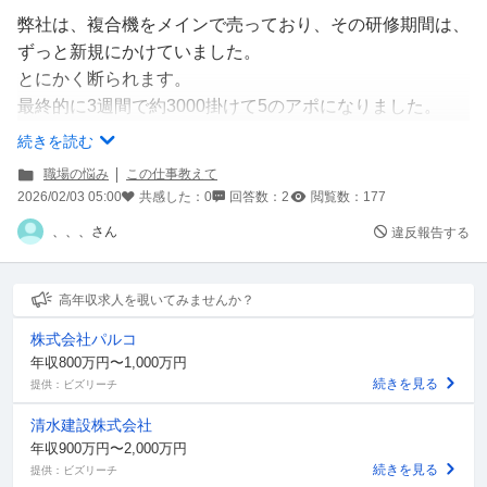
弊社は、複合機をメインで売っており、その研修期間は、
ずっと新規にかけていました。
とにかく断られます。
最終的に3週間で約3000掛けて5のアポになりました。
会社側もそれくらい断られる想定のようです。
続きを読む
職場の悩み
この仕事教えて
ただ予定外なのは、ここからです。
2026/02/03 05:00
共感した：
0
回答数：
2
閲覧数：
177
配属先に戻っても自分の取った新規に同行して経験積むの
、、、さん
違反報告する
がいい！と言われここから2週間後に別の新人が来るから
もう一回復讐で座学を受けろ！と言われました。
その結果テレアポと研修を3-4カ月受ける事になりそうで
高年収求人を覗いてみませんか？
す。
株式会社パルコ
最初とった5件も後出しで言われたので同行するには、こ
年収800万円〜1,000万円
こから取り直しです。
続きを見る
提供：ビズリーチ
外に飛び込みにも行かせてもらえません。
清水建設株式会社
営業の新人は、こんなものなのでしょうか？
年収900万円〜2,000万円
続きを見る
提供：ビズリーチ