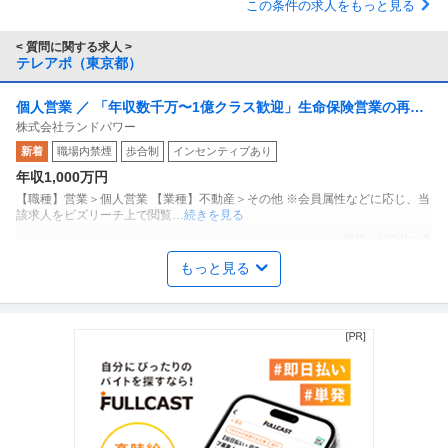
この条件の求人をもっと見る
< 質問に関する求人 >
テレアポ（東京都）
個人営業 ／ 「年収数千万〜1億クラス歓迎」生命保険営業の再現
株式会社ランドパワー
性ある実力を／桁の違う報酬に変える投資不動産コンサル職 「東
新着
職場内禁煙
歩合制
インセンティブあり
京／大阪」
年収1,000万円
【職種】営業＞個人営業 【業種】不動産＞その他 ※会員属性などに応じ、当
該求人をビズリーチ上で閲覧
…続きを見る
提供：ビズリーチ
もっと見る
営業企画 ／ 「新宿勤務」業務スタッフ（営業アシスタント）
株式会社大塚商会
新着
正社員
在宅ワーク
キャリアアップ制度
職場内禁煙
年収400万円〜700万円
【職種】営業＞営業企画 【業種】IT・インターネット＞インターネットサー
ビス ※会員属性などに応じ
…続きを見る
提供：ビズリーチ