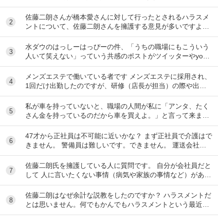
佐藤二朗さんが橋本愛さんに対して行ったとされるハラスメ
2
ントについて、佐藤二朗さんを擁護する意見が多いですよ
ね。 これは極端に言えば、 「ハラスメントでは...
水ダウのはっしーはっぴーの件、「うちの職場にもこういう
3
人いて笑えない」っていう共感のポストがツイッターやyout
ubeのコメント欄に多すぎてそっちに驚いて...
メンズエステで働いている者です メンズエステに採用され、
4
1回だけ出勤したのですが、研修（店長が担当）の際や出勤
時に「元々デリをやっていたなら」という理由で...
私が車を持っていないと、職場の人間が私に「アンタ、たく
5
さん金を持っているのだから車を買えよ。」と言って来ま
す。 でも なんで しんどい思いをして働いた金で...
47才から正社員は不可能に近いかな？ まず正社員で介護はで
6
きません。 警備員は難しいです。できません。 運送会社の
運転手は無理です。できません 過去にうつ...
佐藤二朗氏を擁護している人に質問です。 自分が会社員だと
7
して 人に言いたくない事情（病気や家族の事情など）があ
り、上司や総務等に相談した結果、仕事内容を...
佐藤二朗はなぜ余計な説教をしたのですか？ ハラスメントだ
8
とは思いません。何でもかんでもハラスメントという最近の
風潮に反対です。ただ、橋本愛からすれば良い気...