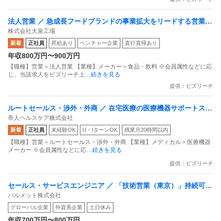
法人営業 ／ 急成長フードブランドの事業拡大をリードする営業リ
株式会社大泉工場
ーダー
新着
正社員
昇給あり
ベンチャー企業
直行直帰あり
年収800万円〜900万円
【職種】営業＞法人営業 【業種】メーカー＞食品・飲料 ※会員属性などに応
じ、当該求人をビズリーチ上
…続きを見る
提供：ビズリーチ
ルートセールス・渉外・外商 ／ 在宅医療の医療機器サポートスタ
帝人ヘルスケア株式会社
ッフ（医療機器の点検・導入）／20代活躍中／賞与6ヶ⽉分／残業
新着
正社員
未経験OK
U・IターンOK
残業月20時間以内
ほぼなし
【職種】営業＞ルートセールス・渉外・外商 【業種】メディカル＞医療機器
メーカー ※会員属性などに応
…続きを見る
提供：ビズリーチ
セールス・サービスエンジニア ／ 「技術営業（東京）」持続可能
バルメット株式会社
な社会を支える技術営業職／世界トップクラスのプロセス機器メ
グローバル企業
外資系企業
土日休み
ーカーで営業を担当してくださる方を募集
年収700万円〜800万円