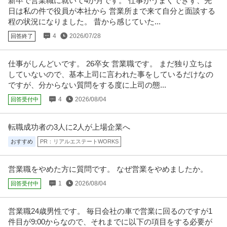
新卒で営業職に就いて4か月です。 仕事がうまくできず、先
日は私の件で役員が本社から 営業所まで来て自分と面談する
程の状況になりました。 昔から感じていた...
4
2026/07/28
回答終了
仕事がしんどいです。 26卒女 営業職です。 まだ独り立ちは
していないので、基本上司に言われた事をしているだけなの
ですが、分からない質問をする度に上司の態...
4
2026/08/04
回答受付中
転職成功者の3人に2人が上場企業へ
おすすめ
PR：リアルエステートWORKS
営業職をやめた方に質問です。 なぜ営業をやめましたか。
1
2026/08/04
回答受付中
営業職24歳男性です。 毎日会社の車で営業に回るのですが1
件目が9:00からなので、それまでに以下の項目をする必要が