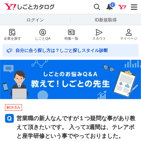
Yahoo!しごとカタログ
検索
通知数
i
ログイン
ID新規取得
企業を探す
しごとQA
特集一覧
スカウト
マイページ
自分に合う探し方は？しごと探しスタイル診断
解決済み
営業職の新人なんですが１つ疑問な事があり教
えて頂きたいです。 入って3週間は、テレアポ
と座学研修という事でやっておりました。