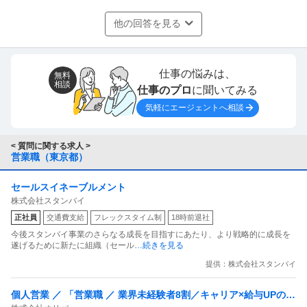
他の回答を見る
仕事の悩みは、
無料
相談
仕事のプロ
に聞いてみる
気軽にエージェントへ相談
< 質問に関する求人 >
営業職（東京都）
セールスイネーブルメント
株式会社スタンバイ
正社員
交通費支給
フレックスタイム制
18時前退社
今後スタンバイ事業のさらなる成長を目指すにあたり、より戦略的に成長を
遂げるために新たに組織（セール
…続きを見る
提供：株式会社スタンバイ
個人営業 ／ 「営業職 ／ 業界未経験者8割／キャリア×給与UPの環