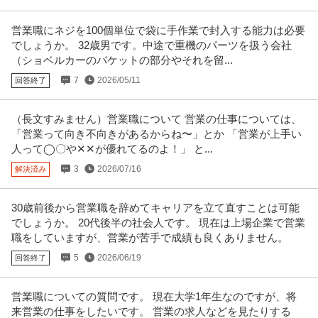
株式会社ネクサス
いただきます
交通費支給
昇給あり
賞与・ボーナスあり
営業職にネジを100個単位で袋に手作業で封入する能力は必要
でしょうか。 32歳男です。中途で重機のパーツを扱う会社
年収300万円〜600万円
（ショベルカーのバケットの部分やそれを留...
【職種】人事＞採用 【業種】不動産＞不動産仲介 ※会員属性などに応じ、当
該求人をビズリーチ上で閲覧
…続きを見る
7
2026/05/11
回答終了
提供：ビズリーチ
（長文すみません）営業職について 営業の仕事については、
不動産・マンション・ビル管理 ／ 「社長直轄・幹部候補」建物総
「営業って向き不向きがあるからね〜」とか 「営業が上手い
常陽メンテナンス株式会社
合管理マネージャー（清掃統括） ／営業活動なし／信頼を繋ぐ誠
人って◯〇や✕✕が優れてるのよ！」 と...
ミドル活躍中
マネージャー採用
ノルマなし
実な管理業務
3
2026/07/16
解決済み
年収800万円〜1,000万円
【職種】不動産＞不動産・マンション・ビル管理 【業種】サービス＞その他
※会員属性などに応じ、当該
…続きを見る
30歳前後から営業職を辞めてキャリアを立て直すことは可能
提供：ビズリーチ
でしょうか。 20代後半の社会人です。 現在は上場企業で営業
職をしていますが、営業が苦手で成績も良くありません。
この条件の求人をもっと見る
5
2026/06/19
回答終了
営業職についての質問です。 現在大学1年生なのですが、将
来営業の仕事をしたいです。 営業の求人などを見たりする