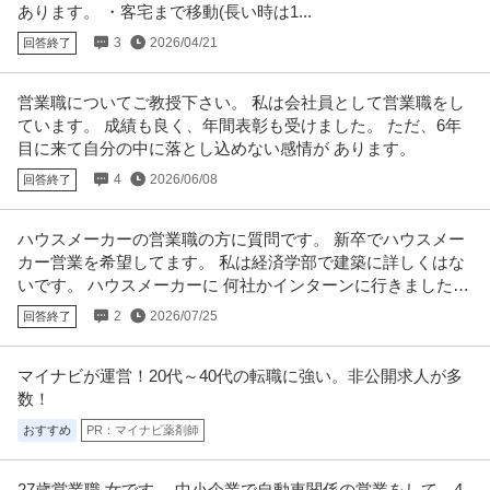
あります。 ・客宅まで移動(長い時は1...
3
2026/04/21
回答終了
営業職についてご教授下さい。 私は会社員として営業職をし
ています。 成績も良く、年間表彰も受けました。 ただ、6年
目に来て自分の中に落とし込めない感情が あります。
4
2026/06/08
回答終了
ハウスメーカーの営業職の方に質問です。 新卒でハウスメー
カー営業を希望してます。 私は経済学部で建築に詳しくはな
いです。 ハウスメーカーに 何社かインターンに行きました
が，
2
2026/07/25
回答終了
マイナビが運営！20代～40代の転職に強い。非公開求人が多
数！
おすすめ
PR：マイナビ薬剤師
27歳営業職 女です。 中小企業で自動車関係の営業をして、4