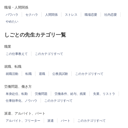
職場・人間関係
パワハラ
セクハラ
人間関係
ストレス
職場恋愛
社内恋愛
やめたい
しごとの先生カテゴリ一覧
職業
この仕事教えて
このカテゴリすべて
就職、転職
就職活動
転職
退職
公務員試験
このカテゴリすべて
労働問題、働き方
単身赴任、転勤
労働問題
労働条件、給与、残業
失業、リストラ
仕事効率化、ノウハウ
このカテゴリすべて
派遣、アルバイト、パート
アルバイト、フリーター
派遣
パート
このカテゴリすべて