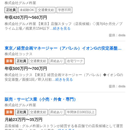
株式会社グルメ杵屋
業月15H以下／新店オープン多数
正社員
未経験OK
交通費支給
学歴不問
年収420万円〜560万円
株式会社グルメ杵屋 【東京】店舗スタッフ（店長候補）◇賞与4か月分／プ
ライム上場／残業月15H以下
…続きを見る
提供：doda
東京／経営企画マネージャー（アパレル）イオンGの安定基盤／
株式会社コックス
面接1回／即入社歓迎
新着
正社員
交通費支給
昇給あり
在宅ワーク
年収500万円〜700万円
株式会社コックス 【東京】経営企画マネージャー（アパレル）◆イオンGの
安定基盤／面接1回／即入社歓
…続きを見る
提供：doda
販売・サービス業（小売・外食・専門）
株式会社グルメ杵屋
新着
正社員
交通費支給
昇給あり
年間休日100日以上
月給23万円〜35万円
店長候補：グルメ杵屋レストランが経営する各店舗での店長候補として運営