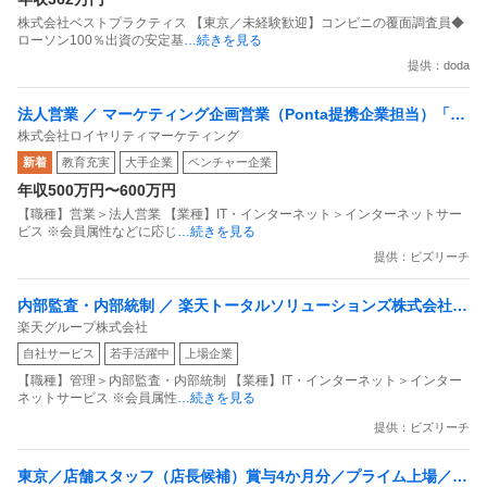
株式会社ベストプラクティス 【東京／未経験歓迎】コンビニの覆面調査員◆
ローソン100％出資の安定基
…続きを見る
提供：doda
法人営業 ／ マーケティング企画営業（Ponta提携企業担当）「国
株式会社ロイヤリティマーケティング
内最大級の共通ポイントサービスを展開／無駄のない消費社会を
新着
教育充実
大手企業
ベンチャー企業
目指すデータマーケティングカンパニー」
年収500万円〜600万円
【職種】営業＞法人営業 【業種】IT・インターネット＞インターネットサー
ビス ※会員属性などに応じ
…続きを見る
提供：ビズリーチ
内部監査・内部統制 ／ 楽天トータルソリューションズ株式会社
楽天グループ株式会社
戦略事業コンプライアンス支援部 業務統制支援課：ショップコン
自社サービス
若手活躍中
上場企業
プライアンス推進担当（SBCSD）
【職種】管理＞内部監査・内部統制 【業種】IT・インターネット＞インター
ネットサービス ※会員属性
…続きを見る
提供：ビズリーチ
東京／店舗スタッフ（店長候補）賞与4か月分／プライム上場／残