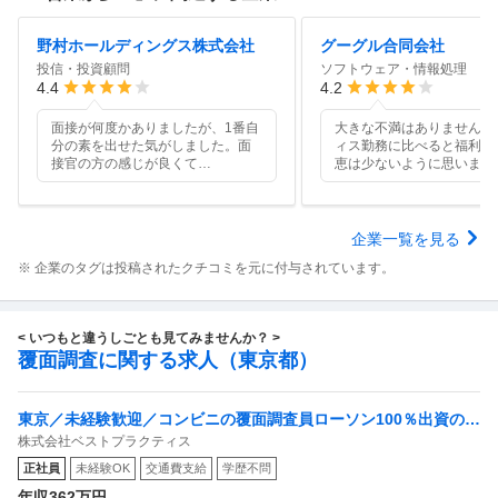
野村ホールディングス株式会社
グーグル合同会社
投信・投資顧問
ソフトウェア・情報処理
4.4
4.2
面接が何度かありましたが、1番自
大きな不満はありませんが
分の素を出せた気がしました。面
ィス勤務に比べると福利厚
接官の方の感じが良くて
…
恵は少ないように思います
企業一覧を見る
※ 企業のタグは投稿されたクチコミを元に付与されています。
< いつもと違うしごとも見てみませんか？ >
覆面調査に関する求人（東京都）
東京／未経験歓迎／コンビニの覆面調査員ローソン100％出資の安
株式会社ベストプラクティス
定基盤／月５日在宅／残業月10時間
正社員
未経験OK
交通費支給
学歴不問
年収362万円