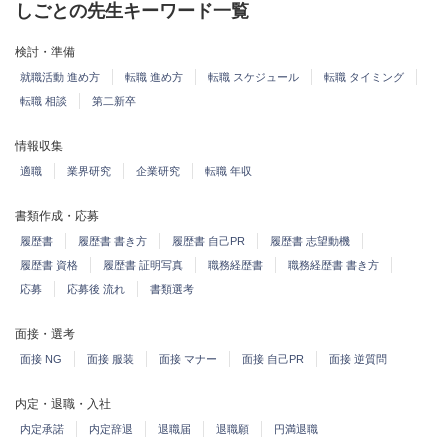
しごとの先生キーワード一覧
検討・準備
就職活動 進め方
転職 進め方
転職 スケジュール
転職 タイミング
転職 相談
第二新卒
情報収集
適職
業界研究
企業研究
転職 年収
書類作成・応募
履歴書
履歴書 書き方
履歴書 自己PR
履歴書 志望動機
履歴書 資格
履歴書 証明写真
職務経歴書
職務経歴書 書き方
応募
応募後 流れ
書類選考
面接・選考
面接 NG
面接 服装
面接 マナー
面接 自己PR
面接 逆質問
内定・退職・入社
内定承諾
内定辞退
退職届
退職願
円満退職