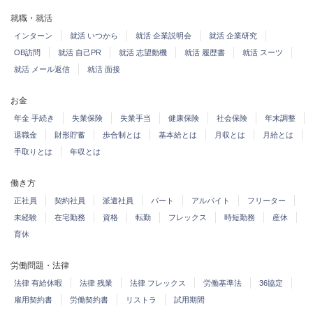
就職・就活
インターン
就活 いつから
就活 企業説明会
就活 企業研究
OB訪問
就活 自己PR
就活 志望動機
就活 履歴書
就活 スーツ
就活 メール返信
就活 面接
お金
年金 手続き
失業保険
失業手当
健康保険
社会保険
年末調整
退職金
財形貯蓄
歩合制とは
基本給とは
月収とは
月給とは
手取りとは
年収とは
働き方
正社員
契約社員
派遣社員
パート
アルバイト
フリーター
未経験
在宅勤務
資格
転勤
フレックス
時短勤務
産休
育休
労働問題・法律
法律 有給休暇
法律 残業
法律 フレックス
労働基準法
36協定
雇用契約書
労働契約書
リストラ
試用期間