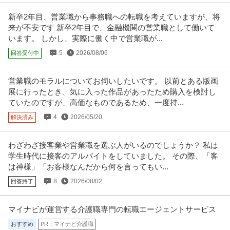
【職種】営業＞法人営業 【業種】商社＞専門商社 ※会員属性などに応じ、当
該求人をビズリーチ上で閲覧
…続きを見る
新卒2年目、営業職から事務職への転職を考えていますが、将
提供：ビズリーチ
来が不安です 新卒2年目で、金融機関の営業職として働いて
います。 しかし、実際に働く中で営業職が...
経理（財務会計） ／ 「経理スタッフ募集」5営業日以内の早期決
5
2026/08/06
回答受付中
株式会社ロジクエスト
算報告を正確にやり遂げる／市場価値の高い実務力を磨く
正社員
スキルアップ
年間休日100日以上
年間休日110日以上
営業職のモラルについてお伺いしたいです。 以前とある版画
年収500万円〜600万円
展に行ったとき、気に入った作品があったため購入を検討し
【職種】管理＞経理（財務会計） 【業種】サービス＞その他 ※会員属性など
ていたのですが、高価なものであるため、一度持...
に応じ、当該求人をビズリー
…続きを見る
提供：ビズリーチ
4
2026/05/20
解決済み
オフィスワーク
わざわざ接客業や営業職を選ぶ人がいるのでしょうか？ 私は
株式会社システム・ワークス
学生時代に接客のアルバイトをしていました。 その際、「客
新着
正社員
未経験OK
交通費支給
昇給あり
は神様」「お客様なんだから何を言ってもい...
月給28万円〜60万円
8
2026/08/02
回答終了
公益法人会計システムに強い会社/業界未経験者歓迎／ヘルプデスク／電話・
メール対応／月給28万円〜／
…続きを見る
提供：タッチマッチ
マイナビが運営する介護職専門の転職エージェントサービス
おすすめ
PR：マイナビ介護職
採用 ／採用アシスタント／会社の屋台骨を支える人事戦略を実行