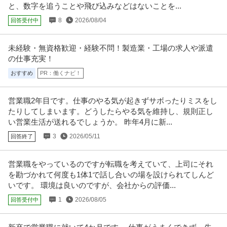
と、数字を追うことや飛び込みなどはないことを...
8
2026/08/04
回答受付中
未経験・無資格歓迎・経験不問！製造業・工場の求人や派遣
の仕事充実！
おすすめ
PR：働くナビ！
営業職2年目です。仕事のやる気が起きずサボったりミスをし
たりしてしまいます。どうしたらやる気を維持し、規則正し
い営業生活が送れるでしょうか。 昨年4月に新...
3
2026/05/11
回答終了
営業職をやっているのですが転職を考えていて、上司にそれ
を勘づかれて何度も1体1で話し合いの場を設けられてしんど
いです。 環境は良いのですが、会社からの評価...
1
2026/08/05
回答受付中