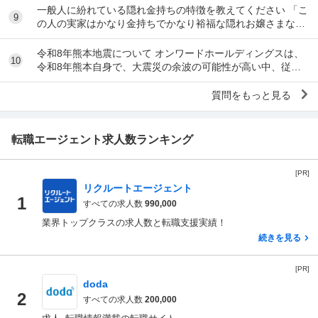
一般人に紛れている隠れ金持ちの特徴を教えてください 「こ
9
の人の実家はかなり金持ちでかなり裕福な隠れお嬢さまなん
だな」とわかる特徴を教えてください 私の...
令和8年熊本地震について オンワードホールディングスは、
10
令和8年熊本自身で、大震災の余波の可能性が高い中、従業
員に売上金の確保（金庫への預け入れ）を優先さ...
質問をもっと見る
転職エージェント求人数ランキング
[PR]
リクルートエージェント
1
すべての求人数
990,000
業界トップクラスの求人数と転職支援実績！
続きを見る
[PR]
doda
2
すべての求人数
200,000