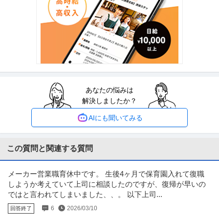
法人営業 ／ 「海外営業／立ち上げメンバー」日本の一次産業で世
一番農業株式会社
界に挑戦するコアメンバーを募集！裁量抜群の海外営業リーダー
新着
ストックオプション
ベンチャー企業
職場内禁煙
候補
年収800万円〜1,000万円
【職種】営業＞法人営業 【業種】メーカー＞食品・飲料 ※会員属性などに応
じ、当該求人をビズリーチ上
…続きを見る
提供：ビズリーチ
あなたの悩みは
法人営業 ／ 「保険ブローカー／保険営業サポート・営業事務」リ
解決しましたか？
共立株式会社
モートワーク可／セカンドキャリア歓迎／再雇用制度有
新着
正社員
土日休み
リモートワーク
残業月20時間以内
AIにも聞いてみる
年収400万円〜500万円
【職種】金融＞法人営業 【業種】保険＞損害保険 ※会員属性などに応じ、当
該求人をビズリーチ上で閲覧
…続きを見る
この質問と関連する質問
提供：ビズリーチ
メーカー営業職育休中です。 生後4ヶ月で保育園入れて復職
法人営業 ／ アクティブ原料営業
しようか考えていて上司に相談したのですが、復帰が早いの
株式会社マツモト交商
ではと言われてしまいました、、。 以下上司...
正社員
土日休み
スキルアップ
6
2026/03/10
回答終了
年収700万円〜800万円