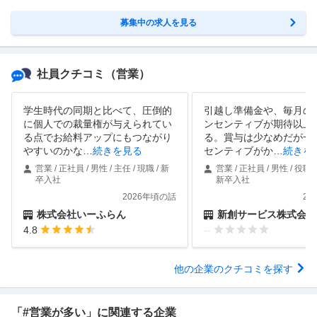
募集中の求人を見る
社員クチコミ
（営業）
学生時代の同期と比べて、圧倒的
引越し準備金や、毎月の
に個人での裁量権が与えられてい
ンセンティブが期待以上
る点でお給料アップにもつながり
る。賞与は少なめだが一
やすいのかな
…
続きを見る
センティブがか
…
続きを
営業 / 正社員 / 男性 / 主任 / 現職 / 新
営業 / 正社員 / 男性 / 役職な
卒入社
新卒入社
2026年頃の話
20
株式会社いーふらん
新創サービス株式会社
4.8
--
他の企業のクチコミを探す
「#営業が多い」に関連する企業