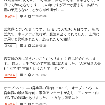
月で丸5年となります。 この年ですが貯金が貯まり、結婚出
産の予定もないことから 学生時代に...
4
2026/03/09
解決済み
営業職について質問です。 転職して入社3ヶ月目です。 新規
営業で、中々アポが取れず、受注も全くとれません。 上司に
は周りと比較されたり、怒られたりで頑張...
2
2026/05/26
回答終了
営業職の方に聞きたいことがあります！ 自己紹介からしま
す。 最近、人生で初めて営業職に就きました。(人材派遣の会
社)(女です) 営業ということで、テレア...
2
2025/10/02
解決済み
オープンハウスの営業職の選考について。 オープンハウスの
営業職の最終選考前に事前アンケートがあり、アンケート内
で以下の質問がありました。 ・みなし残業以上...
2
2025/09/25
解決済み