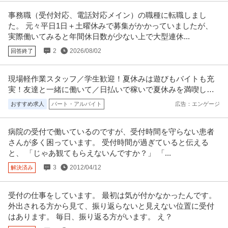
事務職（受付対応、電話対応メイン）の職種に転職しまし
た。 元々平日1日＋土曜休みで募集がかかっていましたが、
実際働いてみると年間休日数が少ない上で大型連休...
2
2026/08/02
回答終了
現場軽作業スタッフ／学生歓迎！夏休みは遊びもバイトも充
実！友達と一緒に働いて／日払いで稼いで夏休みを満喫しよ
う！
おすすめ求人
パート・アルバイト
広告：エンゲージ
病院の受付で働いているのですが、受付時間を守らない患者
さんが多く困っています。 受付時間が過ぎていると伝える
と、 「じゃあ観てもらえないんですか？」 「...
3
2012/04/12
解決済み
受付の仕事をしています。 最初は気が付かなかったんです。
外出される方から見て、振り返らないと見えない位置に受付
はあります。 毎日、振り返る方がいます。 え？