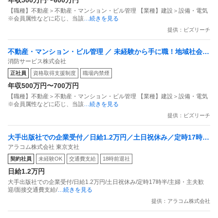
年収500万円〜600万円
【職種】不動産＞不動産・マンション・ビル管理 【業種】建設＞設備・電気
※会員属性などに応じ、当該
…続きを見る
提供：ビズリーチ
不動産・マンション・ビル管理 ／ 未経験から手に職！地域社会の
消防サービス株式会社
安心・安全を支える消防設備点検のプロフェッショナル（資格取
正社員
資格取得支援制度
職場内禁煙
得支援あり）
年収500万円〜700万円
【職種】不動産＞不動産・マンション・ビル管理 【業種】建設＞設備・電気
※会員属性などに応じ、当該
…続きを見る
提供：ビズリーチ
大手出版社での企業受付／日給1.2万円／土日祝休み／定時17時半
アラコム株式会社 東京支社
／主婦・主夫歓迎／面接交通費支給／駅チカ／契約社員・千代田
契約社員
未経験OK
交通費支給
18時前退社
区
日給1.2万円
大手出版社での企業受付/日給1.2万円/土日祝休み/定時17時半/主婦・主夫歓
迎/面接交通費支給/
…続きを見る
提供：アラコム株式会社