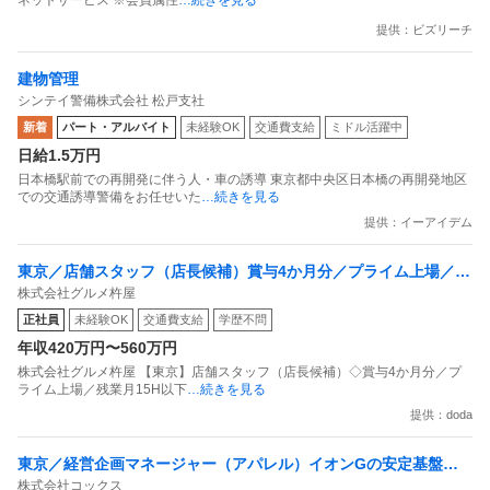
提供：ビズリーチ
建物管理
シンテイ警備株式会社 松戸支社
新着
パート・アルバイト
未経験OK
交通費支給
ミドル活躍中
日給1.5万円
日本橋駅前での再開発に伴う人・車の誘導 東京都中央区日本橋の再開発地区
での交通誘導警備をお任せいた
…続きを見る
提供：イーアイデム
東京／店舗スタッフ（店長候補）賞与4か月分／プライム上場／残
株式会社グルメ杵屋
業月15H以下／新店オープン多数
正社員
未経験OK
交通費支給
学歴不問
年収420万円〜560万円
株式会社グルメ杵屋 【東京】店舗スタッフ（店長候補）◇賞与4か月分／プ
ライム上場／残業月15H以下
…続きを見る
提供：doda
東京／経営企画マネージャー（アパレル）イオンGの安定基盤／
株式会社コックス
面接1回／即入社歓迎