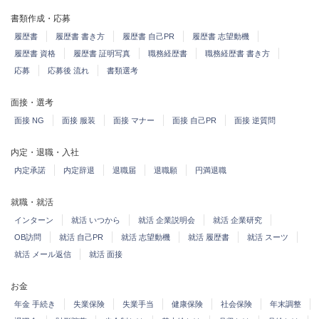
書類作成・応募
履歴書
履歴書 書き方
履歴書 自己PR
履歴書 志望動機
履歴書 資格
履歴書 証明写真
職務経歴書
職務経歴書 書き方
応募
応募後 流れ
書類選考
面接・選考
面接 NG
面接 服装
面接 マナー
面接 自己PR
面接 逆質問
内定・退職・入社
内定承諾
内定辞退
退職届
退職願
円満退職
就職・就活
インターン
就活 いつから
就活 企業説明会
就活 企業研究
OB訪問
就活 自己PR
就活 志望動機
就活 履歴書
就活 スーツ
就活 メール返信
就活 面接
お金
年金 手続き
失業保険
失業手当
健康保険
社会保険
年末調整