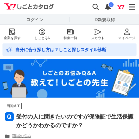
Yahoo!しごとカタログ
検索
通知数
i
ログイン
ID新規取得
企業を探す
しごとQA
特集一覧
スカウト
マイページ
自分に合う探し方は？しごと探しスタイル診断
回答終了
受付の人に聞きたいのですが保険証で生活保護
かどうかわかるのですか？
職場の悩み