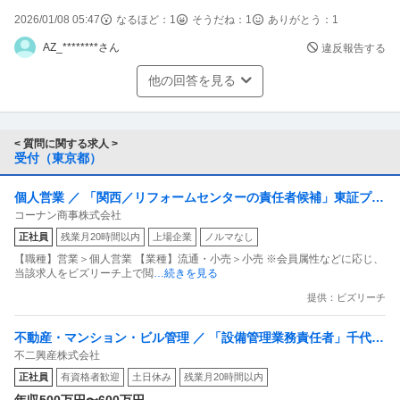
2026/01/08 05:47
なるほど：
1
そうだね：
1
ありがとう：
1
AZ_********さん
違反報告する
他の回答を見る
< 質問に関する求人 >
受付（東京都）
個人営業 ／ 「関西／リフォームセンターの責任者候補」東証プラ
コーナン商事株式会社
イム／全国600店舗以上展開するホームセンター業界トップクラス
正社員
残業月20時間以内
上場企業
ノルマなし
（年商5000億円超）
【職種】営業＞個人営業 【業種】流通・小売＞小売 ※会員属性などに応じ、
当該求人をビズリーチ上で閲
…続きを見る
提供：ビズリーチ
不動産・マンション・ビル管理 ／ 「設備管理業務責任者」千代田
不二興産株式会社
区霞が関の物件を支える技術リーダー募集／資格を活かしてマネ
正社員
有資格者歓迎
土日休み
残業月20時間以内
ジメントに携わる！