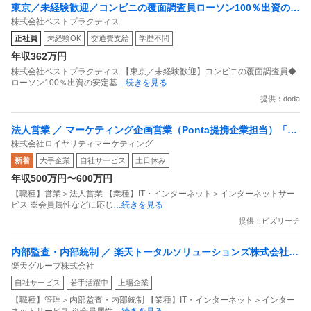
東京／未経験歓迎／コンビニの覆面調査員ローソン100％出資の安
株式会社ベストプラクティス
定基盤／月５日在宅／残業月10時間
正社員
未経験OK
交通費支給
学歴不問
年収362万円
株式会社ベストプラクティス 【東京／未経験歓迎】コンビニの覆面調査員◆
ローソン100％出資の安定基
…続きを見る
提供：doda
法人営業 ／ マーケティング企画営業（Ponta提携企業担当）「国
株式会社ロイヤリティマーケティング
内最大級の共通ポイントサービスを展開／無駄のない消費社会を
新着
大手企業
自社サービス
土日休み
目指すデータマーケティングカンパニー」
年収500万円〜600万円
【職種】営業＞法人営業 【業種】IT・インターネット＞インターネットサー
ビス ※会員属性などに応じ
…続きを見る
提供：ビズリーチ
内部監査・内部統制 ／ 楽天トータルソリューションズ株式会社
楽天グループ株式会社
戦略事業コンプライアンス支援部 業務統制支援課：ショップコン
自社サービス
若手活躍中
上場企業
プライアンス推進担当（SBCSD）
【職種】管理＞内部監査・内部統制 【業種】IT・インターネット＞インター
ネットサービス ※会員属性
…続きを見る