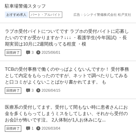
駐車場警備スタッフ
おすすめ求人
パート・アルバイト
広告：シンテイ警備株式会社 松戸支社
ラブホ受付バイトについてです ラブホの受付バイトに応募し
たいのですが受かりますか？↓↓↓ ・看護学生(今年国試) ・長
期実習は10月に2週間残ってる程度 ・模
3
2025/06/01
回答終了
TCBの受付事務で働くのやっぱよくないんですか！ 受付事務
として内定をもらったのですが、ネットで調べたりしてみる
と口コミがよくないことばかり書かれてます。 も
3
2026/04/15
回答終了
医療系の受付してます。受付して間もない時に患者さんにお
金を多くもらってしまうミスをしてしまい、それから受付の
お会計が怖いです泣。 2人体制が1人お休みにな...
1
2026/03/04
回答終了