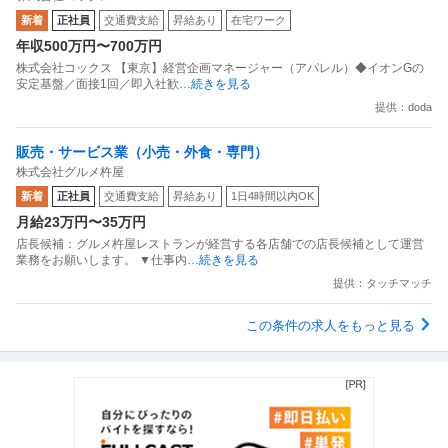
新着
正社員
交通費支給
昇給あり
在宅ワーク
年収500万円〜700万円
株式会社コックス 【東京】経営企画マネージャー（アパレル）◆イオンGの
安定基盤／面接1回／即入社歓
…続きを見る
提供：doda
販売・サービス業（小売・外食・専門）
株式会社グルメ杵屋
新着
正社員
交通費支給
昇給あり
1日4時間以内OK
月給23万円〜35万円
店長候補：グルメ杵屋レストランが経営する各店舗での店長候補として運営
業務をお願いします。 ▼仕事内
…続きを見る
提供：タッチマッチ
この条件の求人をもっと見る