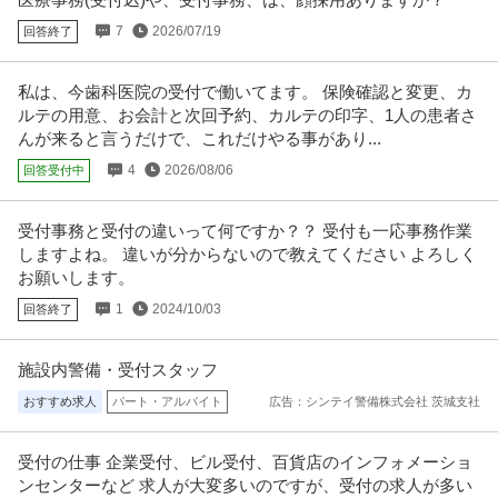
提供：上野グループホールディングス株式会社
7
2026/07/19
回答終了
採用 ／ 「新橋」人事／HR領域 ～代表直下で裁量大／土日祝休み
クラウドコンサルティング株式会社
私は、今歯科医院の受付で働いてます。 保険確認と変更、カ
ルテの用意、お会計と次回予約、カルテの印字、1人の患者さ
新着
正社員
土日休み
フリーランス
年間休日120日以上
んが来ると言うだけで、これだけやる事があり...
年収400万円〜500万円
【職種】人事＞採用 【業種】コンサルティング＞コンサルティング ※会員属
4
2026/08/06
回答受付中
性などに応じ、当該求人をビ
…続きを見る
提供：ビズリーチ
受付事務と受付の違いって何ですか？？ 受付も一応事務作業
しますよね。 違いが分からないので教えてください よろしく
経理（財務会計） ／ 経理／土日祝休み／服装自由／賞与4か月分
お願いします。
株式会社林電子
／平均年齢30代／残業月10時間
1
2024/10/03
正社員
回答終了
交通費支給
昇給あり
在宅ワーク
年収300万円〜500万円
【職種】管理＞経理（財務会計） 【業種】IT・インターネット＞ソフトウエ
施設内警備・受付スタッフ
ア ※会員属性などに応じ、
…続きを見る
おすすめ求人
パート・アルバイト
広告：シンテイ警備株式会社 茨城支社
提供：ビズリーチ
羽田空港／施設保全サポート年休126日／土日祝休／残業10H以下
受付の仕事 企業受付、ビル受付、百貨店のインフォメーショ
株式会社スタッド
／内勤9割／安定性が強みの建コン
ンセンターなど 求人が大変多いのですが、受付の求人が多い