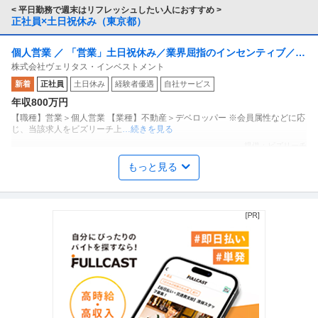
< 平日勤務で週末はリフレッシュしたい人におすすめ >
正社員×土日祝休み（東京都）
個人営業 ／ 「営業」土日祝休み／業界屈指のインセンティブ／残
株式会社ヴェリタス・インベストメント
業月10h
新着
正社員
土日休み
経験者優遇
自社サービス
年収800万円
【職種】営業＞個人営業 【業種】不動産＞デベロッパー ※会員属性などに応
じ、当該求人をビズリーチ上
…続きを見る
提供：ビズリーチ
もっと見る
商品企画 ／ 「商品企画／マーケティングマネージャー」「たべっ
株式会社ギンビス
子どうぶつ」でお馴染みのお菓子メーカー ギンビス「「しみチョ
正社員
産休・育休実績あり
転勤なし
自社サービス
ココーン」「アスパラガス」などのロングセラー商品を製造／土
年収800万円〜1,200万円
日祝休み／転勤なし／勤務地日本橋」（株式会社ギンビス）
【職種】マーケティング＞商品企画 【業種】メーカー＞食品・飲料 ※会員属
性などに応じ、当該求人をビ
…続きを見る
提供：ビズリーチ
法務・コンプライアンス ／ 「測量士・測量士補・測量助手」最新
ひかり司法書士法人