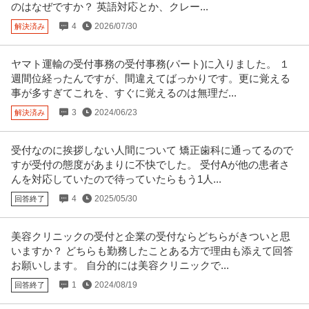
正社員
交通費支給
昇給あり
ミドル活躍中
のはなぜですか？ 英語対応とか、クレー...
年収400万円〜620万円
4
2026/07/30
解決済み
株式会社スタッド ＜羽田空港＞施設保全サポート◆年休126日／土日祝休／
残業10H以下／内勤9割／
…続きを見る
ヤマト運輸の受付事務の受付事務(パート)に入りました。 １
提供：doda
週間位経ったんですが、間違えてばっかりです。更に覚える
事が多すぎてこれを、すぐに覚えるのは無理だ...
法人営業 ／ 特殊足場の提案営業独自の技術で引き合い多数！！土
株式会社ナベカヰ
日祝休み寮完備残業少なめ賞与4カ月分
3
2024/06/23
解決済み
新着
正社員
土日休み
残業月20時間以内
産休・育休実績あり
年収400万円〜700万円
受付なのに挨拶しない人間について 矯正歯科に通ってるので
【職種】営業＞法人営業 【業種】建設＞建設・建築・土木 ※会員属性などに
すが受付の態度があまりに不快でした。 受付Aが他の患者さ
応じ、当該求人をビズリーチ
…続きを見る
んを対応していたので待っていたらもう1人...
提供：ビズリーチ
4
2025/05/30
回答終了
この条件の求人をもっと見る
美容クリニックの受付と企業の受付ならどちらがきついと思
いますか？ どちらも勤務したことある方で理由も添えて回答
お願いします。 自分的には美容クリニックで...
1
2024/08/19
回答終了