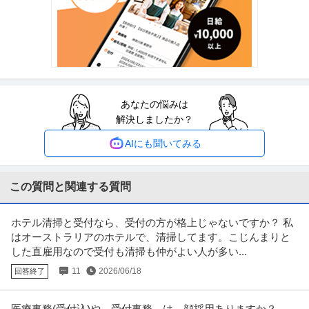
ドローン・3Dレーザースキャナーを駆使する先進的測量技術者／
正社員
土日休み
高収入
完全週休2日制
創業90年の強固なグループ基盤／京都・丸太町駅徒歩1分／完全週
年収800万円〜1,000万円
休2日（土日祝）
【職種】管理＞法務・コンプライアンス 【業種】士業＞その他 ※会員属性な
どに応じ、当該求人をビズリ
…続きを見る
提供：ビズリーチ
あなたの悩みは
建築施工管理 ／ 建築施工管理（現場所長・所長候補）／転勤なし
解決しましたか？
株式会社トーヨー冨士工
／完全週休2日（土日祝）・年休125日
正社員
土日休み
転勤なし
産休・育休実績あり
AIにも聞いてみる
年収800万円〜1,000万円
【職種】施工管理＞建築施工管理 【業種】建設＞建設・建築・土木 ※会員属
性などに応じ、当該求人をビ
…続きを見る
この質問と関連する質問
提供：ビズリーチ
ホテル清掃と受付なら、受付の方が格上じゃないですか？ 私
年収1000万円も可能×土日祝休み／外国人人材紹介の法人営業／
はオーストラリアのホテルで、清掃してます。こじんまりと
上野グループホールディングス株式会社
マネジメント業務
した直雇用なので受付も清掃も仲がよい人が多い...
正社員
交通費支給
土日休み
介護休暇あり
11
2026/06/18
回答終了
月給47万円〜62.5万円
【年収1000万円も可能×土日祝休み】外国人人材紹介の法人営業｜マネジメ
ント業務 【高収入！稼ぐな
…続きを見る
医療事務(受付込)や、受付事務、は、顔採用ありますか？