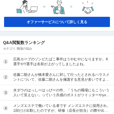
オファーサービスについて詳しく見る
Q&A閲覧数ランキング
カテゴリ:
職場の悩み
広島カープのゾンビたばこ事件はうやむやになりますか。K
1
選手やY選手は名前が上がってしましたよね。
佐藤二朗さんが橋本愛さんに対して行ったとされるハラスメ
2
ントについて、佐藤二朗さんを擁護する意見が多いですよ
ね。 これは極端に言えば、 「ハラスメントでは...
水ダウのはっしーはっぴーの件、「うちの職場にもこういう
3
人いて笑えない」っていう共感のポストがツイッターやyout
ubeのコメント欄に多すぎてそっちに驚いて...
メンズエステで働いている者です メンズエステに採用され、
4
1回だけ出勤したのですが、研修（店長が担当）の際や出勤