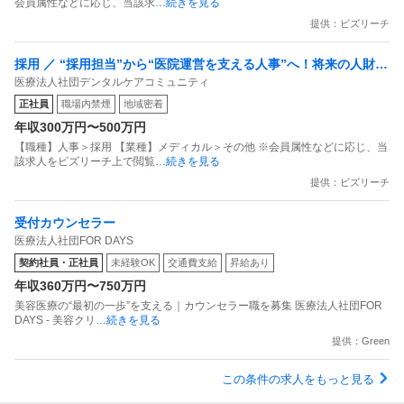
会員属性などに応じ、当該求
…続きを見る
提供：ビズリーチ
採用 ／ “採用担当”から“医院運営を支える人事”へ！将来の人財開
医療法人社団デンタルケアコミュニティ
発・組織開発責任者候補
正社員
職場内禁煙
地域密着
年収300万円〜500万円
【職種】人事＞採用 【業種】メディカル＞その他 ※会員属性などに応じ、当
該求人をビズリーチ上で閲覧
…続きを見る
提供：ビズリーチ
受付カウンセラー
医療法人社団FOR DAYS
契約社員・正社員
未経験OK
交通費支給
昇給あり
年収360万円〜750万円
美容医療の“最初の一歩”を支える｜カウンセラー職を募集 医療法人社団FOR
DAYS - 美容クリ
…続きを見る
提供：Green
この条件の求人をもっと見る