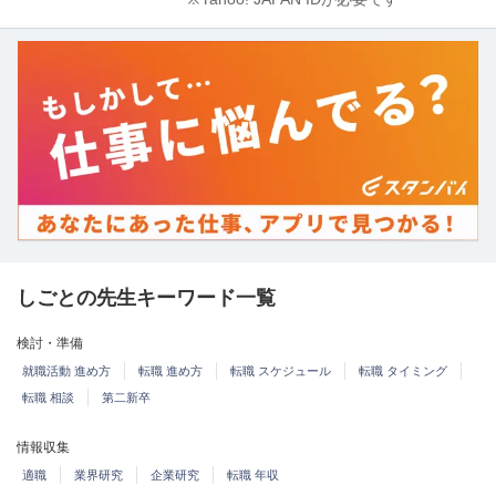
しごとの先生キーワード一覧
検討・準備
就職活動 進め方
転職 進め方
転職 スケジュール
転職 タイミング
転職 相談
第二新卒
情報収集
適職
業界研究
企業研究
転職 年収