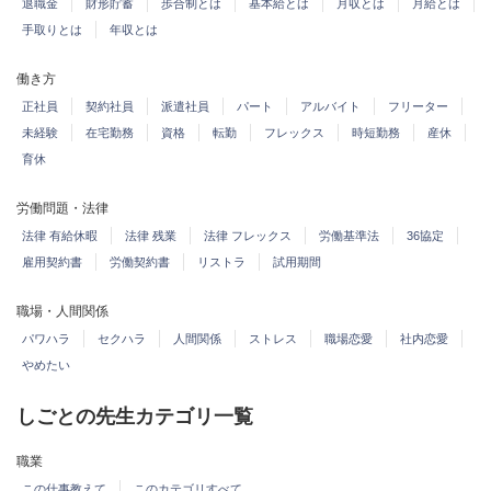
退職金
財形貯蓄
歩合制とは
基本給とは
月収とは
月給とは
手取りとは
年収とは
働き方
正社員
契約社員
派遣社員
パート
アルバイト
フリーター
未経験
在宅勤務
資格
転勤
フレックス
時短勤務
産休
育休
労働問題・法律
法律 有給休暇
法律 残業
法律 フレックス
労働基準法
36協定
雇用契約書
労働契約書
リストラ
試用期間
職場・人間関係
パワハラ
セクハラ
人間関係
ストレス
職場恋愛
社内恋愛
やめたい
しごとの先生カテゴリ一覧
職業
この仕事教えて
このカテゴリすべて