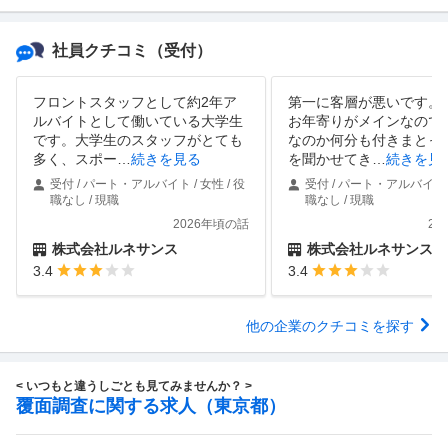
社員クチコミ
（受付）
フロントスタッフとして約2年ア
第一に客層が悪いです。
ルバイトとして働いている大学生
お年寄りがメインなので
です。大学生のスタッフがとても
なのか何分も付きまとっ
多く、スポー
…
続きを見る
を聞かせてき
…
続きを見
受付 / パート・アルバイト / 女性 / 役
受付 / パート・アルバイト /
職なし / 現職
職なし / 現職
2026年頃の話
20
株式会社ルネサンス
株式会社ルネサンス
3.4
3.4
他の企業のクチコミを探す
< いつもと違うしごとも見てみませんか？ >
覆面調査に関する求人（東京都）