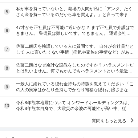
時に「元々デリをやっていたなら」という理由で...
私が車を持っていないと、職場の人間が私に「アンタ、たく
5
さん金を持っているのだから車を買えよ。」と言って来ま
す。 でも なんで しんどい思いをして働いた金で...
47才から正社員は不可能に近いかな？ まず正社員で介護はで
6
きません。 警備員は難しいです。できません。 運送会社の
運転手は無理です。できません 過去にうつ...
佐藤二朗氏を擁護している人に質問です。 自分が会社員だと
7
して 人に言いたくない事情（病気や家族の事情など）があ
り、上司や総務等に相談した結果、仕事内容を...
佐藤二朗はなぜ余計な説教をしたのですか？ ハラスメントだ
8
とは思いません。何でもかんでもハラスメントという最近の
風潮に反対です。ただ、橋本愛からすれば良い気...
一般人に紛れている隠れ金持ちの特徴を教えてください 「こ
9
の人の実家はかなり金持ちでかなり裕福な隠れお嬢さまなん
だな」とわかる特徴を教えてください 私の...
令和8年熊本地震について オンワードホールディングスは、
10
令和8年熊本自身で、大震災の余波の可能性が高い中、従業
員に売上金の確保（金庫への預け入れ）を優先さ...
質問をもっと見る