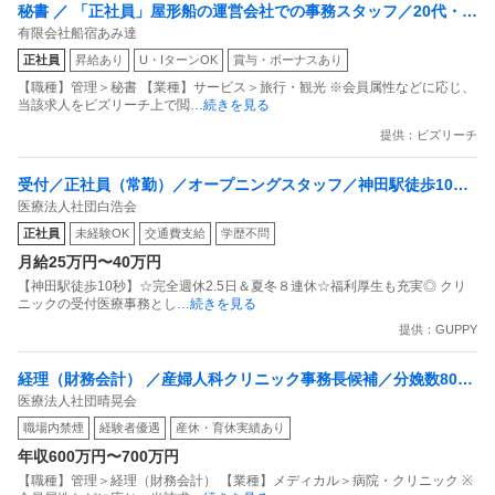
秘書 ／ 「正社員」屋形船の運営会社での事務スタッフ／20代・3
有限会社船宿あみ達
0代活躍中の職場！昇給・賞与ありの好待遇！
正社員
昇給あり
U・IターンOK
賞与・ボーナスあり
【職種】管理＞秘書 【業種】サービス＞旅行・観光 ※会員属性などに応じ、
当該求人をビズリーチ上で閲
…続きを見る
提供：ビズリーチ
受付／正社員（常勤）／オープニングスタッフ／神田駅徒歩10秒
医療法人社団白浩会
／完全週休2.5日＆夏冬８連休福利厚生も充実
正社員
未経験OK
交通費支給
学歴不問
月給25万円〜40万円
【神田駅徒歩10秒】☆完全週休2.5日＆夏冬８連休☆福利厚生も充実◎ クリ
ニックの受付医療事務とし
…続きを見る
提供：GUPPY
経理（財務会計） ／産婦人科クリニック事務長候補／分娩数800
医療法人社団晴晃会
件以上総勢80名のスタッフの管理をお任せします
職場内禁煙
経験者優遇
産休・育休実績あり
年収600万円〜700万円
【職種】管理＞経理（財務会計） 【業種】メディカル＞病院・クリニック ※