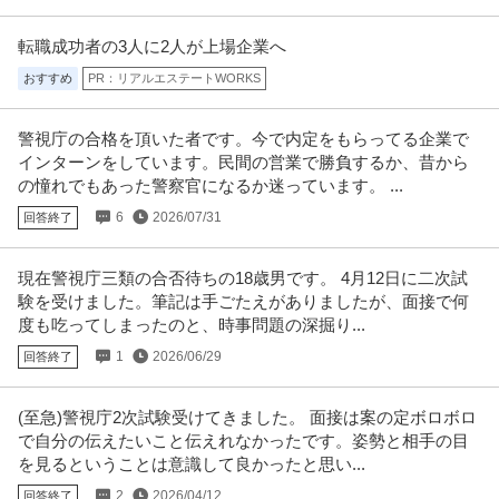
Webプロデューサー・ディレクター ／ 自社Webサービス運営の
株式会社アスク
転職成功者の3人に2人が上場企業へ
責任者（部長候補）／上場グループ×マンションDX／銀座勤務・
新着
未経験OK
学歴不問
在宅ワーク
在宅可／残業月20h以内
おすすめ
PR：リアルエステートWORKS
年収800万円〜900万円
【職種】Webサービス・制作＞Webプロデューサー・ディレクター 【業種】I
警視庁の合格を頂いた者です。今で内定をもらってる企業で
T・インターネット＞イ
…続きを見る
インターンをしています。民間の営業で勝負するか、昔から
提供：ビズリーチ
の憧れでもあった警察官になるか迷っています。 ...
事務職 ベネッセ運営の保育園／8／6 新着／駅チカ案件
6
2026/07/31
回答終了
ベネッセの保育園 ベネッセ かごまち保育園
新着
パート・アルバイト
交通費支給
昇給あり
資格不問
現在警視庁三類の合否待ちの18歳男です。 4月12日に二次試
時給1,265円
験を受けました。筆記は手ごたえがありましたが、面接で何
【東京都／文京区】 私立認可保育園 ベネッセ かごまち保育園 事務員 パー
度も吃ってしまったのと、時事問題の深掘り...
ト・アルバイト の求人詳
…続きを見る
1
2026/06/29
回答終了
提供：ベネッセスタイルケア保育
この条件の求人をもっと見る
(至急)警視庁2次試験受けてきました。 面接は案の定ボロボロ
で自分の伝えたいこと伝えれなかったです。姿勢と相手の目
を見るということは意識して良かったと思い...
2
2026/04/12
回答終了