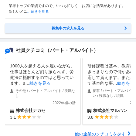
業界トップの業績ですので、いつも忙しく、お店には活気があります。
新しいメニ
…続きを見る
募集中の求人を見る
社員クチコミ
（パート・アルバイト）
1000人を超える人を雇いながら、
研修課程は基本、教育担
仕事はほとんど割り振られず、労
きっきりなので何かあれ
働法に抵触するのではと思ってい
応して貰えます。また、
ます。8
…
続きを見る
て基本的な事
…
続きを見
その他 / パート・アルバイト / 役職な
接客 / パート・アルバイト 
し
い / 役職なし / 現職
2022年頃の話
20
株式会社ナガセ
株式会社マルハン
3.1
3.8
他の企業のクチコミを探す