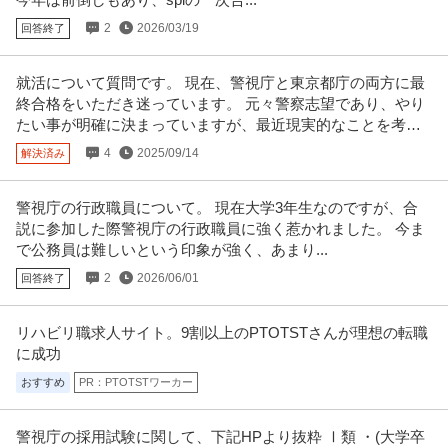
2
2026/03/19
回答終了
就活について質問です。 現在、警視庁と東京都庁の両方に最
終合格をいただき迷っています。 元々警察志望であり、やり
たい事が明確に決まっていますが、最近現実的なことを考え
るようになりました。
4
2025/09/14
解決済み
警視庁の行政職員について。 現在大学3年生なのですが、合
説に参加した際警視庁の行政職員に強く惹かれました。 今ま
で公務員は難しいという印象が強く、あまり...
2
2026/06/01
回答終了
リハビリ職求人サイト。9割以上のPTOTSTさんが理想の転職
に成功
おすすめ
PR：PTOTSTワーカー
警視庁の採用試験に関して、下記HPより抜粋 Ⅰ類 ・(大学卒