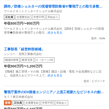
調布／防衛シェルターの現場管理防衛省や警視庁との取引多数で
ワールドネットインターナショナル株式会社
安定基盤土日祝休・残業20時間弱
正社員
交通費支給
学歴不問
昇給あり
年収600万円〜800万円
ワールドネットインターナショナル株式会社 【調布】防衛シェルターの現場
管理◆防衛省や警視庁との取引
…続きを見る
提供：doda
工事部長「経営幹部候補」
シンコー・克明工業株式会社
職場内禁煙
教育充実
U・IターンOK
年収900万円〜1,200万円
【職種】施工管理＞その他 【業種】建設＞設備・電気 ※会員属性などに応
じ、当該求人をビズリーチ上で
…続きを見る
提供：ビズリーチ
警視庁案件のDX推進エンジニア／上流工程新たなビジネスの創出
ＮＴＴ東日本株式会社
／業務分析NTT東日本／J3021
新着
正社員
交通費支給
学歴不問
昇給あり