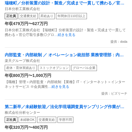
瑞穂町／分析装置の設計・製造／完成まで一貫して携わる／官公
日本分析工業株式会社
庁取引多数グローバルニッチトップ
正社員
交通費支給
昇給あり
年間休日110日以上
年収479万円〜627万円
日本分析工業株式会社 【瑞穂町】分析装置の設計・製造＜完成まで一貫して
携わる＞官公庁取引多数◎グロ
…続きを見る
提供：doda
内部監査・内部統制 ／ オペレーション統括部 業務管理部：内部
楽天グループ株式会社
統制 マネージャー候補（C＆M）
産休・育休実績あり
ストックオプション
グローバル企業
年収800万円〜1,000万円
【職種】管理＞内部監査・内部統制 【業種】IT・インターネット＞インター
ネットサービス ※会員属性
…続きを見る
提供：ビズリーチ
第二新卒／未経験歓迎／法化学現場調査員サンプリング作業が中
株式会社分析センター
心理系の経験が活きる！
正社員
未経験OK
交通費支給
学歴不問
年収320万円〜400万円