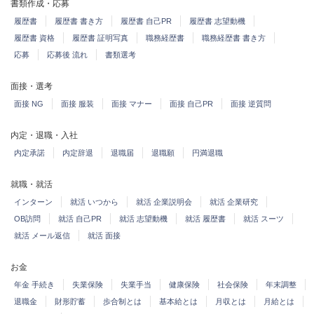
書類作成・応募
履歴書
履歴書 書き方
履歴書 自己PR
履歴書 志望動機
履歴書 資格
履歴書 証明写真
職務経歴書
職務経歴書 書き方
応募
応募後 流れ
書類選考
面接・選考
面接 NG
面接 服装
面接 マナー
面接 自己PR
面接 逆質問
内定・退職・入社
内定承諾
内定辞退
退職届
退職願
円満退職
就職・就活
インターン
就活 いつから
就活 企業説明会
就活 企業研究
OB訪問
就活 自己PR
就活 志望動機
就活 履歴書
就活 スーツ
就活 メール返信
就活 面接
お金
年金 手続き
失業保険
失業手当
健康保険
社会保険
年末調整
退職金
財形貯蓄
歩合制とは
基本給とは
月収とは
月給とは