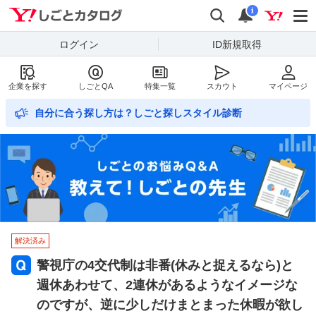
Yahoo!しごとカタログ
検索
通知数
i
ログイン
ID新規取得
企業を探す
しごとQA
特集一覧
スカウト
マイページ
自分に合う探し方は？しごと探しスタイル診断
解決済み
警視庁の4交代制は非番(休みと捉えるなら)と
週休あわせて、2連休があるようなイメージな
のですが、逆に少しだけまとまった休暇が欲し