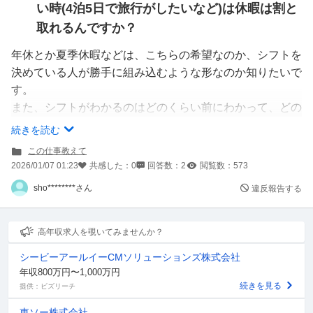
い時(4泊5日で旅行がしたいなど)は休暇は割と
取れるんですか？
年休とか夏季休暇などは、こちらの希望なのか、シフトを
決めている人が勝手に組み込むような形なのか知りたいで
す。
また、シフトがわかるのはどのくらい前にわかって、どの
くらい先までのシフトが組まれているのかしりたいです。
続きを読む
よろしくお願いします。
この仕事教えて
2026/01/07 01:23
共感した：
0
回答数：
2
閲覧数：
573
sho********さん
違反報告する
高年収求人を覗いてみませんか？
シービーアールイーCMソリューションズ株式会社
年収800万円〜1,000万円
続きを見る
提供：ビズリーチ
東ソー株式会社