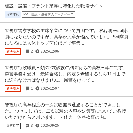
建設・設備・プラント業界に特化した転職サイト！
おすすめ
PR：建設・設備求人データベース
警視庁警察学校の主席卒業について質問です。 私は将来sat隊
員になりたいのですが、高卒か大卒か悩んでいます。 Sat隊員
になるには大体トップ何位ほどで卒業...
2
2025/12/06
解決済み
警視庁行政職員三類の2次試験の結果待ちの高校三年生です。
県警事務も受け、最終合格し、内定を希望するなら11日まで
に送らなければなりません。 県警をけって...
1
2025/12/07
解決済み
警視庁の高卒程度の一次試験無事通過することができまし
た。 つきましては、二次試験の内容や対策等についてご教授
いただけたらと思います。 ・体力・体格検査の内...
3
2025/09/25
回答終了