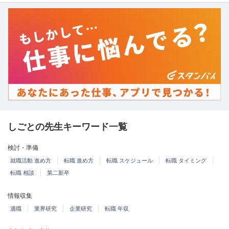
しごとの先生キーワード一覧
検討・準備
就職活動 進め方
転職 進め方
転職 スケジュール
転職 タイミング
転職 相談
第二新卒
情報収集
適職
業界研究
企業研究
転職 年収