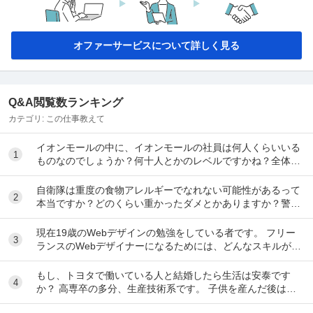
オファーサービスについて詳しく見る
Q&A閲覧数ランキング
カテゴリ:
この仕事教えて
イオンモールの中に、イオンモールの社員は何人くらいいる
1
ものなのでしょうか？何十人とかのレベルですかね？全体の
2、3%くらいですかね？ 地震があった時は、屋...
自衛隊は重度の食物アレルギーでなれない可能性があるって
2
本当ですか？どのくらい重かったダメとかありますか？警
察、海保、消防など他の公安職も同じですか？
現在19歳のWebデザインの勉強をしている者です。 フリー
3
ランスのWebデザイナーになるためには、どんなスキルが必
要なのでしょうか？ figmaはもうある...
もし、トヨタで働いている人と結婚したら生活は安泰です
4
か？ 高専卒の多分、生産技術系です。 子供を産んだ後は、
専業主婦かパートで働きたいです。 トヨタの人と...