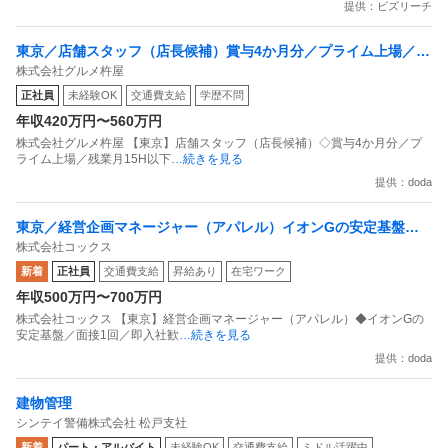
提供：ビズリーチ
東京／店舗スタッフ（店長候補）賞与4か月分／プライム上場／残
株式会社グルメ杵屋
業月15H以下／新店オープン多数
正社員
未経験OK
交通費支給
学歴不問
年収420万円〜560万円
株式会社グルメ杵屋 【東京】店舗スタッフ（店長候補）◇賞与4か月分／プ
ライム上場／残業月15H以下
…続きを見る
提供：doda
東京／経営企画マネージャー（アパレル）イオンGの安定基盤／
株式会社コックス
面接1回／即入社歓迎
新着
正社員
交通費支給
昇給あり
在宅ワーク
年収500万円〜700万円
株式会社コックス 【東京】経営企画マネージャー（アパレル）◆イオンGの
安定基盤／面接1回／即入社歓
…続きを見る
提供：doda
建物管理
シンテイ警備株式会社 松戸支社
新着
パート・アルバイト
未経験OK
交通費支給
ミドル活躍中