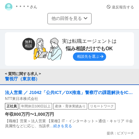
＊＊＊＊さん
違反報告する
他の回答を見る
実は転職エージェントは
無料
相談
悩み相談だけでもOK
相談先を選ぶ
< 質問に関する求人 >
警視庁（東京都）
法人営業 ／ J1042「公共ICT／DX推進」警察庁の課題解決をICT
NTT東日本株式会社
やDXで実現するコンサルティング営業
正社員
年間休日100日以上
産休・育休実績あり
リモートワーク
年収800万円〜1,000万円
【職種】営業＞法人営業 【業種】IT・インターネット＞通信・キャリア ※会
員属性などに応じ、当該求
…続きを見る
提供：ビズリーチ