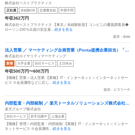
株式会社ベストプラクティス
定基盤／月５日在宅／残業月10時間
正社員
未経験OK
交通費支給
学歴不問
年収362万円
株式会社ベストプラクティス 【東京／未経験歓迎】コンビニの覆面調査員◆
ローソン100％出資の安定基
…続きを見る
提供：doda
法人営業 ／ マーケティング企画営業（Ponta提携企業担当）「国
株式会社ロイヤリティマーケティング
内最大級の共通ポイントサービスを展開／無駄のない消費社会を
新着
大手企業
自社サービス
土日休み
目指すデータマーケティングカンパニー」
年収500万円〜600万円
【職種】営業＞法人営業 【業種】IT・インターネット＞インターネットサー
ビス ※会員属性などに応じ
…続きを見る
提供：ビズリーチ
内部監査・内部統制 ／ 楽天トータルソリューションズ株式会社
楽天グループ株式会社
戦略事業コンプライアンス支援部 業務統制支援課：ショップコン
自社サービス
若手活躍中
上場企業
プライアンス推進担当（SBCSD）
【職種】管理＞内部監査・内部統制 【業種】IT・インターネット＞インター
ネットサービス ※会員属性
…続きを見る