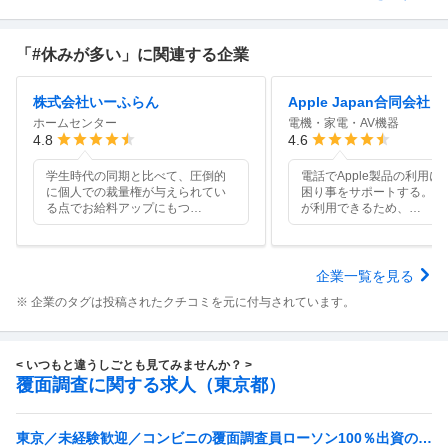
「#休みが多い」に関連する企業
株式会社いーふらん
Apple Japan合同会社
ホームセンター
電機・家電・AV機器
4.8
4.6
学生時代の同期と比べて、圧倒的
電話でApple製品の利用に
に個人での裁量権が与えられてい
困り事をサポートする。画
る点でお給料アップにもつ
…
が利用できるため、
…
企業一覧を見る
※ 企業のタグは投稿されたクチコミを元に付与されています。
< いつもと違うしごとも見てみませんか？ >
覆面調査に関する求人（東京都）
東京／未経験歓迎／コンビニの覆面調査員ローソン100％出資の安