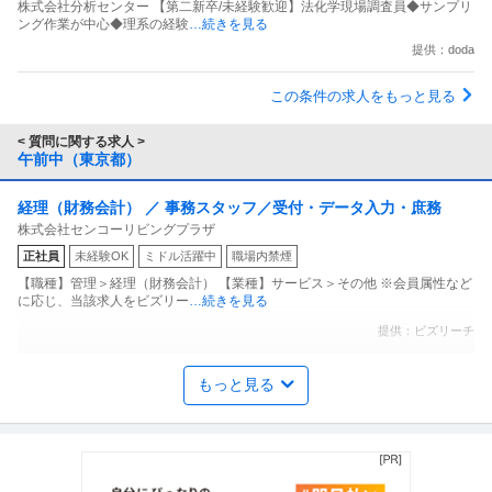
株式会社分析センター 【第二新卒/未経験歓迎】法化学現場調査員◆サンプリ
ング作業が中心◆理系の経験
…続きを見る
提供：doda
この条件の求人をもっと見る
< 質問に関する求人 >
午前中（東京都）
経理（財務会計） ／ 事務スタッフ／受付・データ入力・庶務
株式会社センコーリビングプラザ
正社員
未経験OK
ミドル活躍中
職場内禁煙
【職種】管理＞経理（財務会計） 【業種】サービス＞その他 ※会員属性など
に応じ、当該求人をビズリー
…続きを見る
提供：ビズリーチ
個人営業 ／ 「金融コンサルタント業務／法人営業・個人営業／東
もっと見る
東京海上日動あんしん生命保険株式会社
京勤務（転勤なし）」
新着
未経験OK
土日休み
高収入
【職種】営業＞個人営業 【業種】保険＞生命保険 ※会員属性などに応じ、当
該求人をビズリーチ上で閲覧
…続きを見る