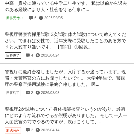
正社員
未経験OK
AT限定OK
特別休暇
中高一貫校に通っている中学二年生です。 私は以前から過去
【職種】施工管理＞建築施工管理 【業種】建設＞建設・建築・土木 ※会員属
のある経験により人・社会を守る仕事に...
性などに応じ、当該求人をビ
…続きを見る
5
2026/08/05
回答受付中
提供：ビズリーチ
警視庁警察官採用試験 2次試験 体力試験について教えてくだ
バスの運転士／未経験歓迎
さい。できれば女性で、近年実際に受験したことのある方で
小田急バス株式会社
すと大変有り難いです。 【質問】 ①回数...
新着
正社員
未経験OK
交通費支給
学歴不問
月給25.6万円
4
2026/04/24
回答終了
[仕事内容] 路線バスの運転士をお任せします。 【主な業務内容】 バスの運
転、乗降客の対応や 車両
…続きを見る
警視庁に最終合格しましたが、入庁するか迷っています。現
提供：小田急バス株式会社
職・元警察官の方にお聞きしたいです。 大学4年生で、警視
庁の警察官採用試験に最終合格しました。 民...
プロパティマネジメント ／ 「障がい者雇用／正社員」 データセ
2
2026/08/03
回答終了
アマゾン ウェブ サービス ジャパン合同会社
ンター設備運用テクニシャン
年間休日110日以上
シフト制
土日休み
年収400万円〜500万円
警視庁2次試験について 身体機能検査というのがあり、最初
【職種】不動産＞プロパティマネジメント 【業種】エネルギー＞電力・ガ
にどのような流れでやるか説明がありました。 そして一人一
ス・水道 ※会員属性などに応じ
…続きを見る
人面接官の前でやるのですが、次はこうして、...
提供：ビズリーチ
2
2026/04/14
解決済み