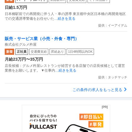
日給1.5万円
日本橋駅前での再開発に伴う人・車の誘導 東京都中央区日本橋の再開発地区
での交通誘導警備をお任せいた
…続きを見る
提供：イーアイデム
販売・サービス業（小売・外食・専門）
株式会社グルメ杵屋
新着
正社員
交通費支給
昇給あり
1日4時間以内OK
月給23万円〜35万円
店長候補：グルメ杵屋レストランが経営する各店舗での店長候補として運営
業務をお願いします。 ▼仕事内
…続きを見る
提供：タッチマッチ
この条件の求人をもっと見る