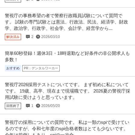
警視庁の事務希望の者で警察行政職員試験について質問で
す。 試験の専門試験とは憲法、行政法、民法、経済学、財政
学、政治学、行政学、社会学、会計学、経営学から...
2
2026/03/10
解決済み
簡単60秒登録！週休3日・18時退勤など好条件の非公開求人も
多数！
おすすめ
PR：デンタルワーカー
警視庁2026採用テストについてです。 まず初めに私について
です。 19歳、高卒、現在まで現場職です。 2026夏の警視庁採
用試験に受けようと思っています。
1
2026/05/20
回答終了
警視庁の採用についての質問です。 私は一類のspiで受けてい
るのですが、令和七年度のspi合格者数はとても少ないです。
今年は前倒しもあり、spiの一次合...