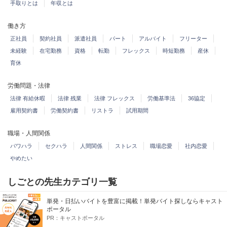
手取りとは
年収とは
働き方
正社員
契約社員
派遣社員
パート
アルバイト
フリーター
未経験
在宅勤務
資格
転勤
フレックス
時短勤務
産休
育休
労働問題・法律
法律 有給休暇
法律 残業
法律 フレックス
労働基準法
36協定
雇用契約書
労働契約書
リストラ
試用期間
職場・人間関係
パワハラ
セクハラ
人間関係
ストレス
職場恋愛
社内恋愛
やめたい
しごとの先生カテゴリ一覧
単発・日払いバイトを豊富に掲載！単発バイト探しならキャスト
職業
ポータル
この仕事教えて
このカテゴリすべて
PR：
キャストポータル