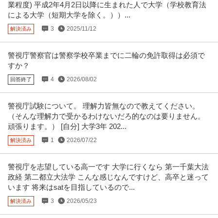
業程度) 平成2年4月2日以降に生まれた人で大学（学校教育法
による大学（短期大学を除く。））...
3
2025/11/12
解決済み
警視庁警察官は警察学校卒業までに二輪の免許取得は必須で
すか？
4
2026/08/02
回答終了
警視庁試験について。 理解力皆無なので教えてください。
（そんな理解力で受かるわけないだろ的なのは要りません。
頑張ります。） [自分] 大学3年 202...
1
2026/07/22
解決済み
警視庁を志望している高一です 大学に行くなら 第一千葉大法
政経 第二都立大法学 こんな感じなんですけど、高卒と迷って
います 将来はsatを目指しているので...
3
2026/05/23
解決済み