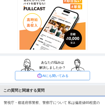
提供：ビズリーチ
工場長 ／ 板橋（東京）／電気自動車整備士
Tesla Japan合同会社
新着
未経験OK
交通費支給
車通勤OK
年収400万円〜700万円
【職種】機械＞工場長 【業種】メーカー＞自動車・自動車部品 ※会員属性な
どに応じ、当該求人をビズリ
…続きを見る
提供：ビズリーチ
不動産・マンション・ビル管理 ／ 「社長直轄・幹部候補」建物総
常陽メンテナンス株式会社
合管理マネージャー（清掃統括） ／営業活動なし／信頼を繋ぐ誠
あなたの悩みは
ミドル活躍中
マネージャー採用
ノルマなし
実な管理業務
解決しましたか？
年収800万円〜1,000万円
AIにも聞いてみる
【職種】不動産＞不動産・マンション・ビル管理 【業種】サービス＞その他
※会員属性などに応じ、当該
…続きを見る
提供：ビズリーチ
この質問と関連する質問
建築施工管理 ／ 「土木施工管理／入社時に特別休暇10日付与」公
株式会社信友建設
共案件を担う次世代リーダー候補
警視庁・都道府県警察、警察庁について 私は偏差値65程度の