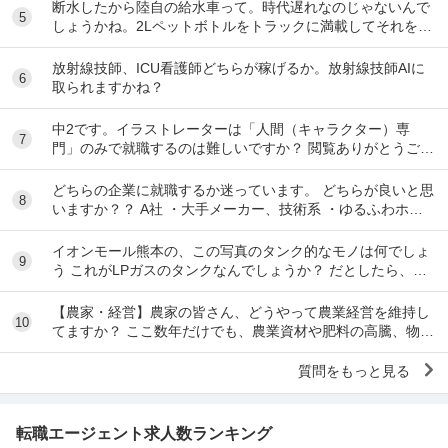
断水したから陸自の給水車って。時代遅れなのじゃないんで
5
しょうかね。2Lペットボトルをトラックに満載してそれを一
本づつ配ったら炎熱の中で長い行列をしなくてい...
放射線技師、ICU看護師どちらが稼げるか。放射線技師AIに
6
取られますかね？
中2です。イラストレーターは「人間（キャラクター）専
7
門」のみで就職するのは難しいですか？ 閲覧ありがとうござ
います。中学2年生の女子です。最近学校の課題で...
どちらの企業に就職するか迷っています。 どちらが良いと思
8
いますか？？ A社 ・大手メーカー、技術系 ・ゆるふわホワ
イト企業 ・給料は大手の平均的くらい...
イオンモール熊本の、この写真のタンク的なモノは何でしょ
9
う これがLPガスのタンクなんでしょうか？ だとしたら、と
んでもない量ですが。 微妙に隠してるのが、...
【農家・経営】農家の皆さん、どうやって農業経営を維持し
10
てますか？ ここ数年だけでも、農業資材や肥料の高騰、物流
や人件費の高騰、とくに農薬の高騰は際限がな...
質問をもっと見る
転職エージェント求人数ランキング