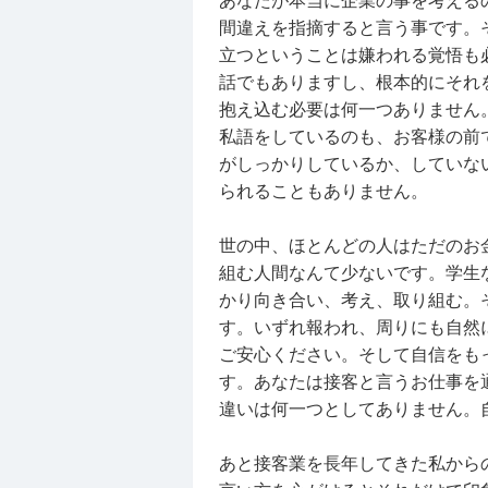
あなたが本当に企業の事を考える
今までみんないい人だったし、仕
間違えを指摘すると言う事です。
の方の態度がいつもと違ったり、
立つということは嫌われる覚悟も
衝撃を受けました。
話でもありますし、根本的にそれ
なんか今までの自分の頑張りがよ
抱え込む必要は何一つありません
い点もあるから本当にバッジをも
私語をしているのも、お客様の前で
がしっかりしているか、していな
られることもありません。
私がバイトに対して本気すぎるだ
らいいかも分からなくて、、頑張
世の中、ほとんどの人はただのお
な、
組む人間なんて少ないです。学生
かり向き合い、考え、取り組む。
す。いずれ報われ、周りにも自然
長文失礼しました。
ご安心ください。そして自信をも
す。あなたは接客と言うお仕事を
違いは何一つとしてありません。
あと接客業を長年してきた私から