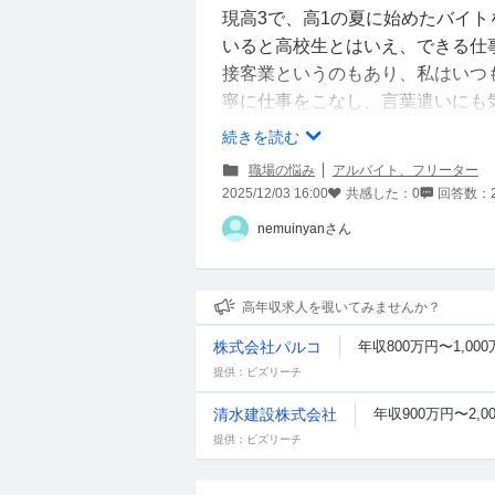
現高3で、高1の夏に始めたバイ
いると高校生とはいえ、できる仕
接客業というのもあり、私はいつ
寧に仕事をこなし、言葉遣いにも
でも話せる性格なので、バ先の同
続きを読む
からも慕われており、店舗のみん
職場の悩み
アルバイト、フリーター
先日有難いことに、会社で自分の
2025/12/03 16:00
共感した：
0
回答数：
もいただきました。私の勤める店
nemuinyanさん
うより、自分の仕事に自信を持っ
認めてもらえたことがすごく嬉し
しかし、このことが私よりも長く
高年収求人を覗いてみませんか？
在ですが、私は気に入られており
株式会社パルコ
年収800万円〜1,00
〇ちゃん(私の名前)はもらえるの
提供：ビズリーチ
た時期はAさんと私よりも後だが
し、「〇〇ちゃん(私)にあげるな
清水建設株式会社
年収900万円〜2,0
ました。
提供：ビズリーチ
もちろん主婦のおふたりも労働時
回のは接客に関してなので笑顔や