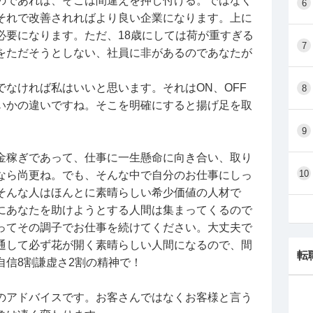
のであれば、そこは間違えを押し付ける。ではなく
6
事もちゃんとこなしてたからこそ、今回の件で主婦
それで改善されればより良い企業になります。上に
学生の子がそこまでのやる気を持っていないことに
必要になります。ただ、18歳にしては荷が重すぎる
7
をただそうとしない、社員に非があるのであなたが
く分からなくなってしまって、自分の仕事に至らな
。
らってよかったのかも不安になってきました。
なければ私はいいと思います。それはON、OFF
8
いかの違いですね。そこを明確にすると揚げ足を取
9
けですか？でもそしたらどういう心意気で仕事した
り加減が分かりません。私の感覚がおかしいのか
金稼ぎであって、仕事に一生懸命に向き合い、取り
10
なら尚更ね。でも、そんな中で自分のお仕事にしっ
そんな人はほんとに素晴らしい希少価値の人材で
にあなたを助けようとする人間は集まってくるので
ってその調子でお仕事を続けてください。大丈夫で
通して必ず花が開く素晴らしい人間になるので、間
転
自信8割謙虚さ2割の精神で！
のアドバイスです。お客さんではなくお客様と言う