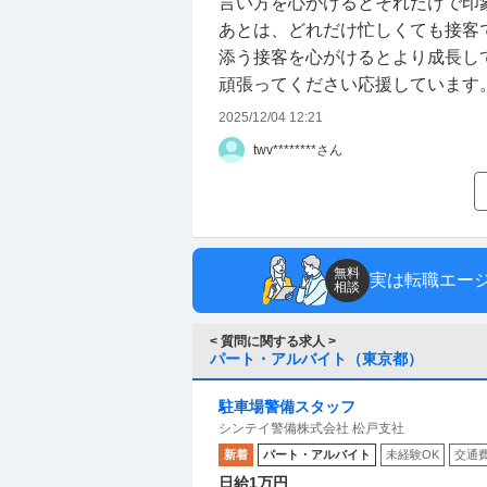
言い方を心がけるとそれだけで印
あとは、どれだけ忙しくても接客
添う接客を心がけるとより成長し
頑張ってください応援しています
2025/12/04 12:21
twv********さん
無料
実は転職エー
相談
< 質問に関する求人 >
パート・アルバイト（東京都）
駐車場警備スタッフ
シンテイ警備株式会社 松戸支社
新着
パート・アルバイト
未経験OK
交通
日給1万円