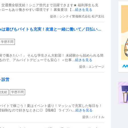
！交通費全額支給！シニア世代まで活躍できます★ 福利厚生も充
実！シフト提出は全てアプリで完結★現場フォローもあり働きやすい環境です！ 募集要項 【
…続きを見る
提供：シンテイ警備株式会社 松戸支社
みは遊びもバイトも充実！友達と一緒に働いて／日払いで
学歴不問
発で働きたい！」 そんな学生さん大歓迎！ 未経験から始められる簡
るので、アルバイトデビューでも安心！ ＜仕事
…続きを見る
提供：エンゲージ
ト設営
費支給
学歴不問
トバイトで稼ごう！夏はイベント盛り！マッシュで充実した毎日を！
登録制なので好きなときに◎ 【職種】 ライブハ
…続きを見る
提供：バイトル