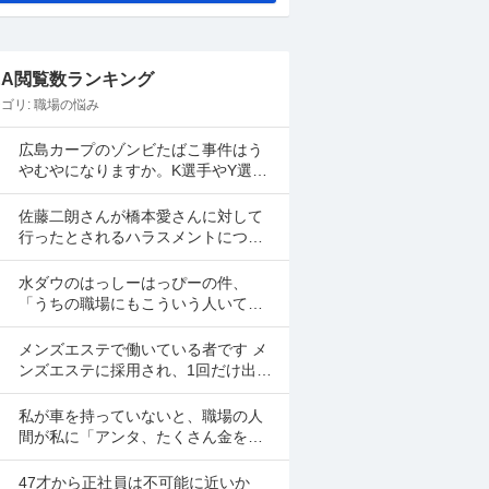
&A閲覧数ランキング
ゴリ:
職場の悩み
広島カープのゾンビたばこ事件はう
やむやになりますか。K選手やY選手
は名前が上がってしましたよね。
佐藤二朗さんが橋本愛さんに対して
行ったとされるハラスメントについ
て、佐藤二朗さんを擁護する意見が
多いですよね。 これは極端に言え
水ダウのはっしーはっぴーの件、
ば、 「ハラスメントでは...
「うちの職場にもこういう人いて笑
えない」っていう共感のポストがツ
イッターやyoutubeのコメント欄に多
メンズエステで働いている者です メ
すぎてそっちに驚いて...
ンズエステに採用され、1回だけ出勤
したのですが、研修（店長が担当）
の際や出勤時に「元々デリをやって
私が車を持っていないと、職場の人
いたなら」という理由で...
間が私に「アンタ、たくさん金を持
っているのだから車を買えよ。」と
言って来ます。 でも なんで しんどい
47才から正社員は不可能に近いか