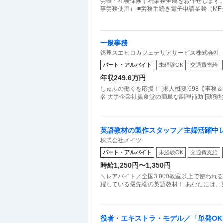
労働・社会保険手続業務全般をお任せします。 
事労務使用） ■労務手続き電子申請業務（M
一般事務
銀座スエヒロカフェテリアサービス株式会社
パート・アルバイト
未経験OK
交通費支給
年収249.6万円
しゅふの働くを応援！ [求人概要 698【事務
名 大手企業社員食堂の簡単な調理補助 [勤務
英語教材の製作スタッフ／主婦活躍中レ
株式会社メイツ
～OK！／高田馬場
パート・アルバイト
未経験OK
交通費支給
時給1,250円〜1,350円
＼レアバイト／全国3,000教室以上で使われるICT教材づくりに挑戦！ 
躍している最先端の英語教材！ あなたには
役者・エキストラ・モデル／「単発OK