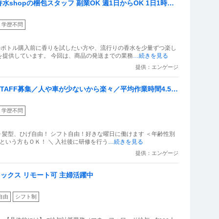
hopの梱包スタッフ 副業OK 週1日からOK 1日1時間
学歴不問
ルボトル購入前に香りを試したい方や、流行りの香水を少量ずつ楽し
を提供しています。 今回は、商品の発送までの業務
…続きを見る
提供：エンゲージ
AFF募集／人や車が少ないから楽々／平均作業時間4.5時
学歴不問
 髪型、ひげ自由！ シフト自由！好きな曜日に働けます ＜年齢性別
という方もＯＫ！ ＼ 入社後に研修を行う
…続きを見る
提供：エンゲージ
レックス リモート可 主婦活躍中
自由
シフト制