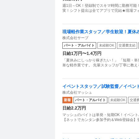
週1日～OK！登録制でスキマ時間に勤務可能
現場軽作業スタッフ／学生歓迎！夏休
株式会社サーブ
稼いで夏休みを満喫しよう！
パート・アルバイト
未経験OK
交通費支給
日給1万円〜1.4万円
「夏休みにしっかり稼ぎたい！」 「短期・単
単な軽作業です。 先輩スタッフが丁寧に教え
イベントスタッフ／試験監督／イベン
株式会社マッシュ
新着
パート・アルバイト
未経験OK
交通
日給2.2万円
マッシュのバイトは単発・短期OK！イベン
【ネットでカンタン参加予約＆Web登録会】