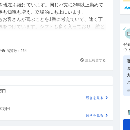
トを現在も続けています。同じバ先に2年以上勤めて
事も知識も増え、立場的にも上にいます。
もお客さんが喜ぶことを1番に考えていて、速く丁
気をつけています。シフトも多く入っており、誰と
じ学生だけでなく、ロングで入っている主婦や社員
なから頼りにされています。
登
接客が認められ、バッジとともに少額ですが手当て
ウ
2
閲覧数：
264
舗には認定されたのがまだ私しかおらず、お金とい
違反報告する
てこなしていたので、バッジという形に残るもので
かったです。
勤めている主婦の方(以下Aさん：普段からお局的存
上手くやっていました)の目に留まり、「なんで〇
※
0万円
に私はもらえないの？」と社員に話し、Bさん(入っ
続きを見る
労働時間は長いので立場はそこそこ上)も社員に対
らAさんにもあげないとプライドが…」と伝え始め
00万円
続きを見る
間が長く、責任ある仕事を任せられていますが、今
挨拶といった点でも私を評価していただきました。