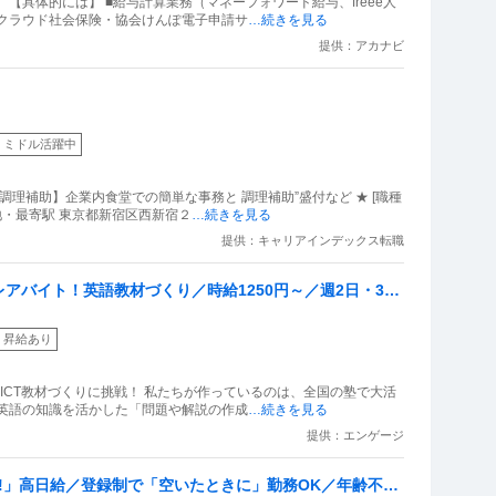
【具体的には】 ■給与計算業務（マネーフォワード給与、freee人
Fクラウド社会保険・協会けんぽ電子申請サ
…続きを見る
提供：アカナビ
ミドル活躍中
＆調理補助】企業内食堂での簡単な事務と 調理補助”盛付など ★ [職種
地・最寄駅 東京都新宿区西新宿２
…続きを見る
提供：キャリアインデックス転職
アバイト！英語教材づくり／時給1250円～／週2日・3h
昇給あり
私たちが作っているのは、全国の塾で大活
、英語の知識を活かした「問題や解説の作成
…続きを見る
提供：エンゲージ
!」高日給／登録制で「空いたときに」勤務OK／年齢不問