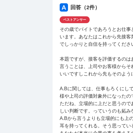
今回のことでAさんとBさんもお
回答（
2
件）
て暇だった時に私が学生の子と話
中の私語が目立ってしまった自分
ベストアンサー
ありません。それに他にもおしゃ
その歳でバイトであろうとお仕事
みんなに対しての不満を私にだけ
います。あなたはこれから先接客
入ってたからと私にだけ伝えてき
でしっかりと自信を持ってくださ
間違えを押し付けているような気
しまっています。
本題ですが、接客を評価するのは
バイト先に親友レベルで仲良い子
言うことは、上司やお客様からそ
てるから、いかに楽に稼げるかと
いいですしこれから先もそのよう
スアルファのことはみんなやらな
私は接客も働くことも好きなので
A.Bに関しては、仕事もろくにし
くなるような気がして…時給だか
様や上司の評価対象外になったの
みんながそういう考えだったこと
ただね、立場的に上だと思うのであ
バッジをもらったことに対して、
しい判断です。っていうのも妬み
意外と学生の子達はバイトに対し
A.Bから言うよりも立場的にも上
いみたいで、まさか大人である主
耳を持ってくれる。そう思ってい
いませんでした。