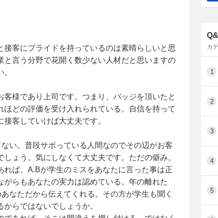
怒りになってしまい、お店にお客さんが誰もいなく
してたことをすごく指摘されました。もちろん仕事
にも非はありますが、18歳の私はまだまだ完璧じゃ
Q
べりしていた学生はたくさんいる中で、学生バイト
カテ
と接客にプライドを持っているのは素晴らしいと思
伝えてきたり、私以外の子のミスも同じ日にシフト
業と言う分野で花開く数少ない人材だと思いますの
ます。もちろんそれを私から学生の子に言うのは、
い。
1
がして嫌なので、私ひとりで抱え込む羽目になって
お客様であり上司です。つまり、バッジを頂いたと
2
がいるので相談したら、「主婦も学生も時給で働い
れほどの評価を受け入れられている。自信を持って
か、やるべきことと任されたことはやるけど、プラ
に接客していけば大丈夫です。
いっていう感覚なんだと思う。」と言われました。
3
全然バイトが苦じゃないし、楽したら働く環境が悪
てない。普段サボっている人間なのでその辺がお客
ら最低限でいいやという考えに至らなかったので、
でしょう。気にしなくて大丈夫です。ただの僻み。
4
に驚きです。
れば、A.Bが学生のミスをあなたに言った事は正
歳が近い学生の子から妬まれないか心配でしたが、
ながらもあなたの実力は認めている。年の離れた
5
て時給のバイトだと割り切っているからこそ欲もな
のあなただから伝えてくれる。その方が学生も聞く
婦の方からバッジを持ったことで色々言われると思
るからではないでしょうか。