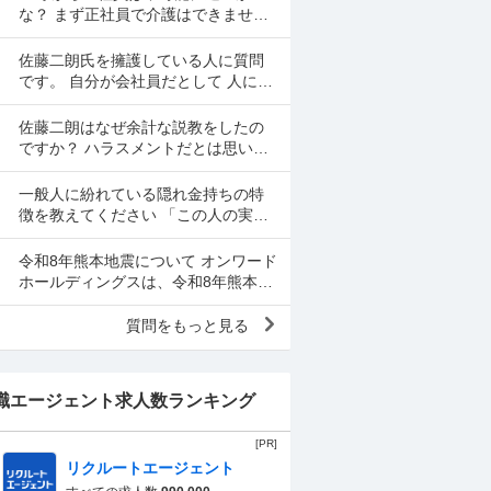
思いをして働いた金で...
な？ まず正社員で介護はできませ
ん。 警備員は難しいです。できませ
ん。 運送会社の運転手は無理です。
佐藤二朗氏を擁護している人に質問
できません 過去にうつ...
です。 自分が会社員だとして 人に言
いたくない事情（病気や家族の事情
など）があり、上司や総務等に相談
佐藤二朗はなぜ余計な説教をしたの
した結果、仕事内容を...
ですか？ ハラスメントだとは思いま
せん。何でもかんでもハラスメント
という最近の風潮に反対です。た
一般人に紛れている隠れ金持ちの特
だ、橋本愛からすれば良い気...
徴を教えてください 「この人の実家
はかなり金持ちでかなり裕福な隠れ
お嬢さまなんだな」とわかる特徴を
令和8年熊本地震について オンワード
教えてください 私の...
ホールディングスは、令和8年熊本自
身で、大震災の余波の可能性が高い
中、従業員に売上金の確保（金庫へ
質問をもっと見る
の預け入れ）を優先さ...
職エージェント求人数ランキング
[PR]
リクルートエージェント