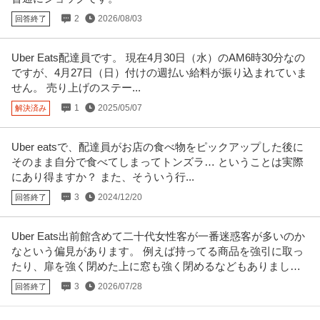
2
2026/08/03
回答終了
Uber Eats配達員です。 現在4月30日（水）のAM6時30分なの
ですが、4月27日（日）付けの週払い給料が振り込まれていま
せん。 売り上げのステー...
1
2025/05/07
解決済み
Uber eatsで、配達員がお店の食べ物をピックアップした後に
そのまま自分で食べてしまってトンズラ… ということは実際
にあり得ますか？ また、そういう行...
3
2024/12/20
回答終了
Uber Eats出前館含めて二十代女性客が一番迷惑客が多いのか
なという偏見があります。 例えば持ってる商品を強引に取っ
たり、扉を強く閉めた上に窓も強く閉めるなどもありまし
た。
3
2026/07/28
回答終了