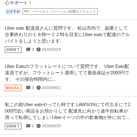
心サポート！
おすすめ
PR：パーソルイノベーション転職エージェント
Uber eats 配達員さんに質問です。 松山市内で、副業として
仕事終わりの１８時〜２２時を目安にUber eatsで配達のアル
バイトをしようと思います。
3
2025/03/19
回答終了
Uber Eatsのフラットレートについて質問です。 Uber Eats配
達員ですが、フラットレート適用してて最低保証が2000円で
す。 その場合時間内に...
3
2025/09/21
解決済み
私この前Uber eatsやってた時です LAWSONにて代引きにて2
000円近い商品をお預かりして 配達先に向かう途中自転車が
滑って転倒してしまい Uberイーツの中の飲食物が外に出てし
まいました
2
2026/05/20
回答終了