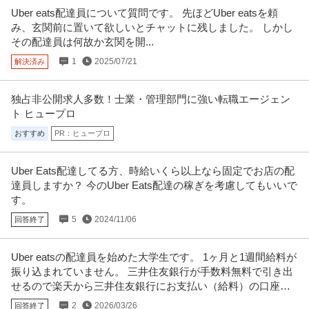
Uber eats配達員について質問です。 先ほどUber eatsを頼
み、玄関前に置いて欲しいとチャットに残しました。 しかし
その配達員は何故か玄関を開...
1
2025/07/21
解決済み
独占非公開求人多数！士業・管理部門に強い転職エージェン
ト ヒュープロ
おすすめ
PR：ヒュープロ
Uber Eats配達してる方、時給いくら以上なら固定でお店の配
達員しますか？ 今のUber Eats配達の稼ぎを考慮してもいいで
す。
5
2024/11/06
回答終了
Uber eatsの配達員を始めた大学生です。 1ヶ月と1週間給料が
振り込まれていません。 三井住友銀行が手数料無料で引き出
せるので楽天から三井住友銀行にお支払い（給料）の口座を
変えました。
2
2026/03/26
回答終了