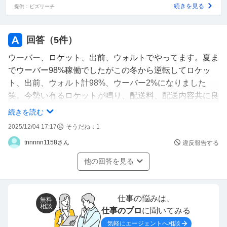
続きを見る
提供：ビズリーチ
回答（
5
件）
ウーバー、ロケット、出前、ウォルトでやってます。夏ま
でウーバー98%稼働でしたがこの冬から逆転してロケッ
ト、出前、ウォルト計98%、ウーバー2%になりました
笑。今勢い有るロケットが鳴り、配送料、配送内容共に良
いですね、出前はウーバーの単価低い時は似たような低い
続きを読む
単価の事多いし早い者勝ちで案件見てどうするか悩んでた
2025/12/04 17:17
そうだね：
1
りすると割高案件は秒で取られます。ウォルトはピック
tnnnnn1158さん
違反報告する
10km＋ドロップ3kmとか平気で遠方から呼ばれますが単
価良ければ取る感じです。別に店員さんはウーバーバッグ
他の回答を見る
で出前ピックしようが、ウォルトバックでロケットピック
しようが何も言いません、他プラットフォームで同時ピッ
クは論外。とにかくケチウーバーのクエスト呪縛からのが
仕事の悩みは、
無料
相談
れられて嬉しいです。単価が安す過ぎで人を何だと思って
仕事のプロ
に聞いてみる
るのでしょうかね？20km 1200円とか大の大人舐めてま
気軽にエージェントへ相談