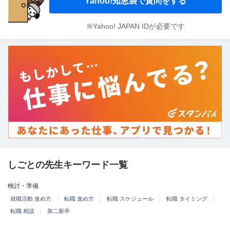
Yahoo!知恵袋で質問をする
※Yahoo! JAPAN IDが必要です
しごとの先生キーワード一覧
検討・準備
就職活動 進め方
転職 進め方
転職 スケジュール
転職 タイミング
転職 相談
第二新卒