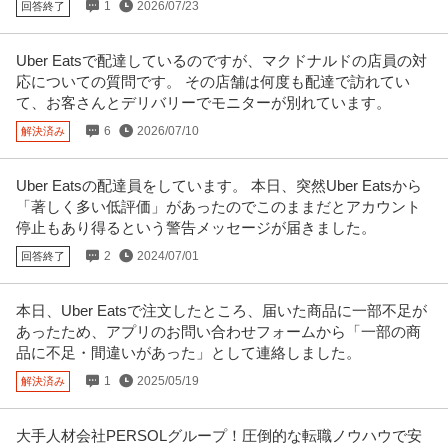
法人営業 ／ 「戦略コンサルタント」組織の歯車から「経営の当事
1
2026/07/23
回答終了
エクイティ・コンサルティング・グループ株式会社
者」へ／NY進出・WSJ受賞を控える成長フェーズで／100名の組
新着
正社員
U・IターンOK
インセンティブあり
スキル不問
織を共に創る
Uber Eatsで配達しているのですが、マクドナルドの店員の対
年収1,000万円
応についての質問です。 その店舗は何度も配達で訪れてい
【職種】営業＞法人営業 【業種】コンサルティング＞コンサルティング ※会
て、お客さんとデリバリーでモニターが別れています。
員属性などに応じ、当該求人
…続きを見る
6
2026/07/10
解決済み
提供：ビズリーチ
この条件の求人をもっと見る
Uber Eatsの配達員をしています。 本日、突然Uber Eatsから
「著しく多い低評価」があったのでこのままだとアカウント
停止もあり得るという警告メッセージが届きました。
2
2024/07/01
回答終了
本日、Uber Eatsで注文したところ、届いた商品に一部不足が
あったため、アプリのお問い合わせフォームから「一部の商
品に不足・間違いがあった」として連絡しました。
1
2025/05/19
解決済み
大手人材会社PERSOLグループ！圧倒的な転職ノウハウで安