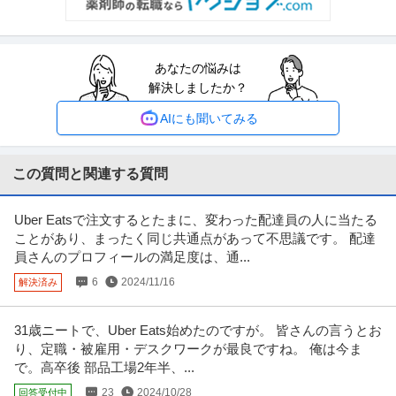
提供：ビズリーチ
採用 ／ 採用・組織戦略担当 ／ Talent Partner
あなたの悩みは
株式会社ゼロワンブースター
解決しましたか？
マネージャー採用
ベンチャー企業
土日休み
【職種】人事＞採用 【業種】コンサルティング＞コンサルティング ※会員属
AIにも聞いてみる
性などに応じ、当該求人をビ
…続きを見る
提供：ビズリーチ
この質問と関連する質問
物流企画・物流管理 ／ 「法人営業／国際物流」管理職候補／物流
株式会社ペガサスグローバルエクスプレス
課題を解決するソリューション営業／東証スタンダード上場・カ
Uber Eatsで注文するとたまに、変わった配達員の人に当たる
新着
残業月20時間以内
職場内禁煙
ンダホールディングスグループ
ことがあり、まったく同じ共通点があって不思議です。 配達
【職種】管理＞物流企画・物流管理 【業種】運輸・交通＞陸運 ※会員属性な
員さんのプロフィールの満足度は、通...
どに応じ、当該求人をビズリ
…続きを見る
6
2024/11/16
解決済み
提供：ビズリーチ
31歳ニートで、Uber Eats始めたのですが。 皆さんの言うとお
管理本部／総務／総務G
り、定職・被雇用・デスクワークが最良ですね。 俺は今ま
株式会社タケエイ
で。高卒後 部品工場2年半、...
新着
正社員
雇用保険完備
年間休日110日以上
厚生年金加入
月給20万円〜24万円
23
2024/10/28
回答受付中