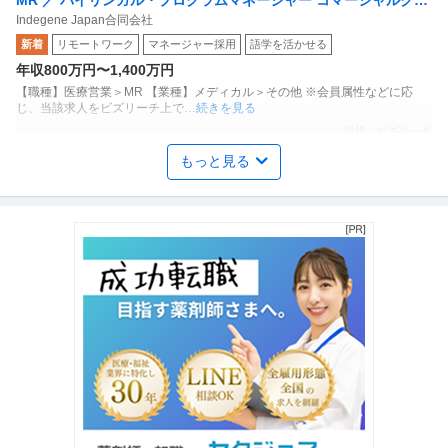
MR ／ バイリンガル・プログラムマネージャー コマーシャルクリ
Indegene Japan合同会社
エイティブ・デジタルアセット領域 リモート可／残業少
新着
リモートワーク
マネージャー採用
語学を活かせる
年収800万円〜1,400万円
【職種】医療営業＞MR 【業種】メディカル＞その他 ※会員属性などに応
じ、当該求人をビズリーチ上で
…続きを見る
提供：ビズリーチ
もっと見る
法務・コンプライアンス ／ 「法務事務」ベンチャー×安定性を持
株式会社レアゾン・ホールディングス
つ企業／弁護士在籍／法務の専門知識を幅広く習得できる環境
新着
ベンチャー企業
大手企業
土日休み
年収400万円〜700万円
【職種】管理＞法務・コンプライアンス 【業種】エンターテインメント＞ゲ
ーム ※会員属性などに応じ、
…続きを見る
提供：ビズリーチ
経理（財務会計） ／ グローバル経理スタッフ
株式会社レアゾン・ホールディングス
新着
未経験OK
スキルアップ
土日休み
【職種】管理＞経理（財務会計） 【業種】IT・インターネット＞インターネ
ットサービス ※会員属性な
…続きを見る