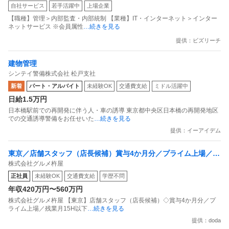
自社サービス
若手活躍中
上場企業
プライアンス推進担当（SBCSD）
【職種】管理＞内部監査・内部統制 【業種】IT・インターネット＞インター
ネットサービス ※会員属性
…続きを見る
提供：ビズリーチ
建物管理
シンテイ警備株式会社 松戸支社
新着
パート・アルバイト
未経験OK
交通費支給
ミドル活躍中
日給1.5万円
日本橋駅前での再開発に伴う人・車の誘導 東京都中央区日本橋の再開発地区
での交通誘導警備をお任せいた
…続きを見る
提供：イーアイデム
東京／店舗スタッフ（店長候補）賞与4か月分／プライム上場／残
株式会社グルメ杵屋
業月15H以下／新店オープン多数
正社員
未経験OK
交通費支給
学歴不問
年収420万円〜560万円
株式会社グルメ杵屋 【東京】店舗スタッフ（店長候補）◇賞与4か月分／プ
ライム上場／残業月15H以下
…続きを見る
提供：doda