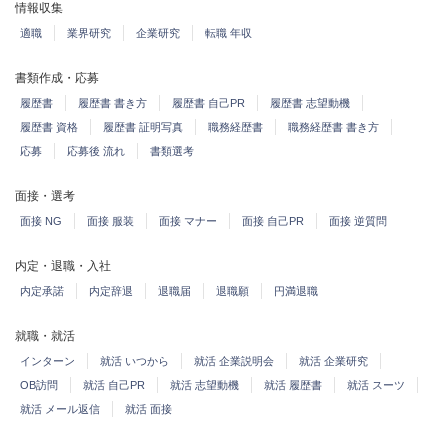
情報収集
適職
業界研究
企業研究
転職 年収
書類作成・応募
履歴書
履歴書 書き方
履歴書 自己PR
履歴書 志望動機
履歴書 資格
履歴書 証明写真
職務経歴書
職務経歴書 書き方
応募
応募後 流れ
書類選考
面接・選考
面接 NG
面接 服装
面接 マナー
面接 自己PR
面接 逆質問
内定・退職・入社
内定承諾
内定辞退
退職届
退職願
円満退職
就職・就活
インターン
就活 いつから
就活 企業説明会
就活 企業研究
OB訪問
就活 自己PR
就活 志望動機
就活 履歴書
就活 スーツ
就活 メール返信
就活 面接