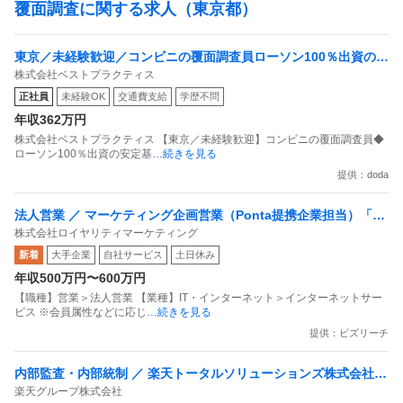
覆面調査に関する求人（東京都）
東京／未経験歓迎／コンビニの覆面調査員ローソン100％出資の安
株式会社ベストプラクティス
定基盤／月５日在宅／残業月10時間
正社員
未経験OK
交通費支給
学歴不問
年収362万円
株式会社ベストプラクティス 【東京／未経験歓迎】コンビニの覆面調査員◆
ローソン100％出資の安定基
…続きを見る
提供：doda
法人営業 ／ マーケティング企画営業（Ponta提携企業担当）「国
株式会社ロイヤリティマーケティング
内最大級の共通ポイントサービスを展開／無駄のない消費社会を
新着
大手企業
自社サービス
土日休み
目指すデータマーケティングカンパニー」
年収500万円〜600万円
【職種】営業＞法人営業 【業種】IT・インターネット＞インターネットサー
ビス ※会員属性などに応じ
…続きを見る
提供：ビズリーチ
内部監査・内部統制 ／ 楽天トータルソリューションズ株式会社
楽天グループ株式会社
戦略事業コンプライアンス支援部 業務統制支援課：ショップコン