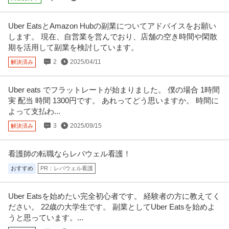
仕事内容 ・郵便物、宅配便の受取、仕分け、社内配布 ・会議室、応接室の予
約管理、清掃、セッティング
…続きを見る
Uber EatsとAmazon Hubの副業についてアドバイスをお願い
提供：株式会社タケエイ
します。 現在、自営業を営んでおり、店舗の空き時間や閑散
期を活用して副業を検討しています。
不動産・マンション・ビル管理 ／ ◤営業事務／不動産業界経験者
2
2025/04/11
解決済み
株式会社ジーク
歓迎◢ 賃貸物件の解約立会に関する周辺業務をお任せします／土
新着
未経験OK
学歴不問
教育充実
日祝休／残業月15h程度／14期連続増収の安定基盤
年収300万円〜400万円
Uber eats でフラットレートが始まりました。 僕の場合 1時間
【職種】不動産＞不動産・マンション・ビル管理 【業種】建設＞内装・リフ
実 配当 時間 1300円です。 あれってどう思いますか。 時間に
ォーム・インテリア ※会員属
…続きを見る
よって支払わ...
提供：ビズリーチ
3
2025/09/15
解決済み
コクヨグループ／コワーキングスペースでの接客事務スタッフ／
コクヨ＆パートナーズ株式会社
看護師の転職ならレバウェル看護！
月給25万円以上／完全週休2日制／年休120日以上／残業ほぼ0時
契約社員
未経験OK
交通費支給
学歴不問
間／未経験OK／事務／受付系求人
おすすめ
PR：レバウェル看護
月給25万円
求人の特徴 コクヨグループの安定基盤◎ 年間休日120日以上×完全週休2日制
Uber Eatsを始めたい完全初心者です。 経験者の方に教えてく
(土日祝)×長期休暇あ
…続きを見る
ださい。 22歳の大学生です。 副業としてUber Eatsを始めよ
提供：コクヨ＆パートナーズ株式会社
うと思っています。...