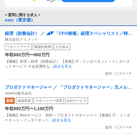
す。
< 質問に関する求人 >
eats（東京都）
経理（財務会計） ／ ◢◤「CFO候補」経理スペシャリスト／時差
株式会社アイメッド
出勤制度あり◢◤決算・監査対応までスキル拡張／医療DXベンチ
リモートワーク
職場内禁煙
土日休み
ャー！
年収800万円〜900万円
【職種】管理＞経理（財務会計） 【業種】IT・インターネット＞インターネ
ットサービス ※会員属性な
…続きを見る
提供：ビズリーチ
プロダクトマネージャー ／ 「プロダクトマネージャー」元メルカ
newmo株式会社
リ青柳が創業！199億円調達のモビリティDXを牽引
新着
地域密着
マネージャー採用
自社サービス
年収800万円〜1,100万円
【職種】Webサービス・制作＞プロダクトマネージャー 【業種】IT・インタ
ーネット＞インターネット
…続きを見る
提供：ビズリーチ