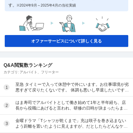
す。
※2024年9月～2025年4月の当社実績
オファーサービスについて詳しく見る
Q&A閲覧数ランキング
カテゴリ:
アルバイト、フリーター
至急 タイミーで入って休憩中で外にいます。お仕事環境が劣
1
悪すぎて戻りたくないです。 体調も悪いし早退したいです。
電話したのですが通話中で一生繋がらなくて...
はま寿司でアルバイトとして働き始めて1年と半年経ち、店
2
長から役職にあげると言われ、研修の日時が決まったらまた
伝えると言われて1ヶ月が経ちました。 自分は心...
金曜ドラマ「Tシャツが乾くまで」充は咲子を巻き込まない
3
よう距離を置いたように見えますが、だとしたらどんなケー
スが考えられますか？ ①大恩人を一人で養わな...