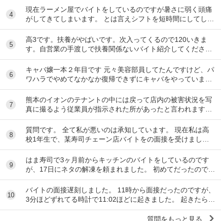
現在ラーメン屋でバイトをしているのですが暑さに弱く頭痛
4
がしてきてしまいます。 とは言えシフトを短時間にしてしま
うとあまり稼げないのでバイトを変えたいと思っ...
高3です。扶養がやばいです。次入ってくるので120いきま
5
す。自営業の手渡しで扶養関係ないバイト紹介してくださ
い。大阪市です
キャバ嬢一本２年目です 元々美容部員してたんですけど、パ
6
ワハラでやめてなかなか復帰できずにキャバをやっています
昼間の仕事復帰したいのですが、またパワハラ...
熊本のイオンのテナントの中には戻って店内の被害状況を写
7
真に撮るよう従業員が指示された所があったと言われます。
事実ですか。テナント名は分かりますか。
質問です。 全て私が悪いのは承知しています。 現在私は高
8
校1年生で、某寿司チェーン店バイトをの面接を受けまし
た。面接をし、その場で採用をもらいました。そし...
はま寿司で3ヶ月前からキッチンのバイトをしているのです
9
が、17日にネタの解凍を頼まれました。 初めてだったのです
が、ネタを出し冷蔵庫にいれてる時に、こんな...
バイトの面接遅刻しました。 11時から面接だったのですが、
10
3分ほどずれてる時計で11:02ほどに起きました。 起きたらス
マホの充電が切れていて、とりあえ...
質問をもっと見る