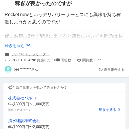
稼ぎが良かったのですが
Rocket nowというデリバリーサービスにも興味を持ち稼
働しようかと思うのですが
仮にお店に2社で配達に来てると店員にバレても問題はあ
りませんか？
続きを読む
アルバイト、フリーター
配達に関して、何度も同じお店に配達に繰り返し来るよう
2025/12/01 16:42
共感した：
0
回答数：
5
閲覧数：
155
なことをしても店員に嫌がられませんか？
bes********さん
違反報告する
高年収求人を覗いてみませんか？
株式会社パルコ
年収800万円〜1,000万円
続きを見る
提供：ビズリーチ
清水建設株式会社
年収900万円〜2,000万円