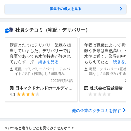
募集中の求人を見る
社員クチコミ
（宅配・デリバリー）
厨房とたまにデリバリー業務を担
年収は職種によって異な
当していました。デリバリーでは
離や夜勤は当然高い。金
真夏であっても水筒持参が許され
水準に近く、業界の中で
ておらず、持
…
続きを見る
もらえてたと
…
続きを見
宅配・デリバリー / パート・アルバ
宅配・デリバリー / 正社員 /
イト / 男性 / 役職なし / 退職済み
職なし / 退職済み / 中途入
2026年頃の話
20
日本マクドナルドホールディングス株式会社
株式会社宮城運輸
4.1
--
他の企業のクチコミを探す
< いつもと違うしごとも見てみませんか？ >