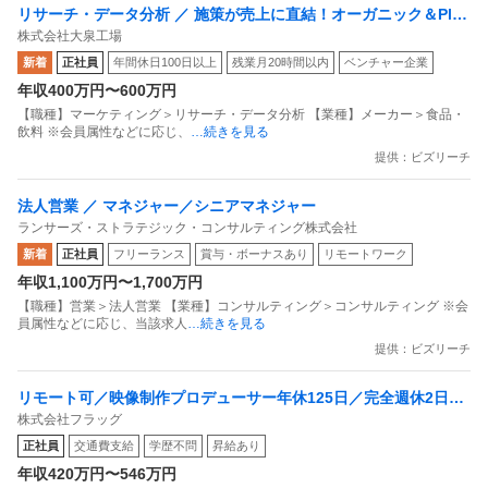
リサーチ・データ分析 ／ 施策が売上に直結！オーガニック＆Plan
株式会社大泉工場
t－Basedブランドのデジタルマーケティング（飲料・食品EC）
新着
正社員
年間休日100日以上
残業月20時間以内
ベンチャー企業
年収400万円〜600万円
【職種】マーケティング＞リサーチ・データ分析 【業種】メーカー＞食品・
飲料 ※会員属性などに応じ、
…続きを見る
提供：ビズリーチ
法人営業 ／ マネジャー／シニアマネジャー
ランサーズ・ストラテジック・コンサルティング株式会社
新着
正社員
フリーランス
賞与・ボーナスあり
リモートワーク
年収1,100万円〜1,700万円
【職種】営業＞法人営業 【業種】コンサルティング＞コンサルティング ※会
員属性などに応じ、当該求人
…続きを見る
提供：ビズリーチ
リモート可／映像制作プロデューサー年休125日／完全週休2日制
株式会社フラッグ
／エンタメ領域に強い
正社員
交通費支給
学歴不問
昇給あり
年収420万円〜546万円