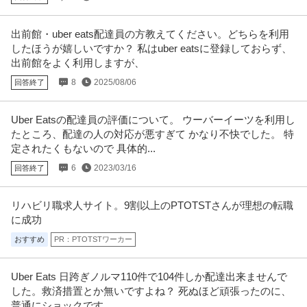
出前館・uber eats配達員の方教えてください。どちらを利用
したほうが嬉しいですか？ 私はuber eatsに登録しておらず、
出前館をよく利用しますが、
8
2025/08/06
回答終了
Uber Eatsの配達員の評価について。 ウーバーイーツを利用し
たところ、配達の人の対応が悪すぎて かなり不快でした。 特
定されたくもないので 具体的...
6
2023/03/16
回答終了
リハビリ職求人サイト。9割以上のPTOTSTさんが理想の転職
に成功
おすすめ
PR：PTOTSTワーカー
Uber Eats 日跨ぎノルマ110件で104件しか配達出来ませんで
した。救済措置とか無いですよね？ 死ぬほど頑張ったのに、
普通にショックです。