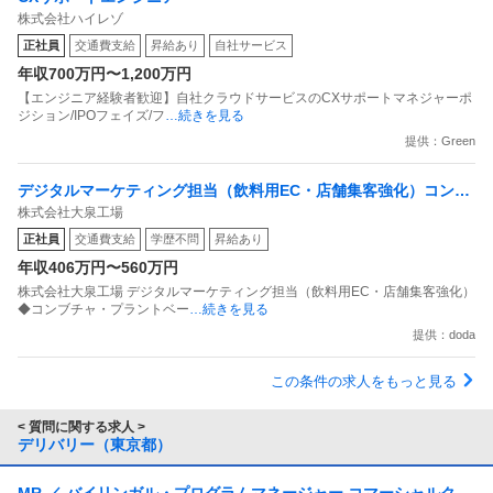
株式会社ハイレゾ
正社員
交通費支給
昇給あり
自社サービス
年収700万円〜1,200万円
【エンジニア経験者歓迎】自社クラウドサービスのCXサポートマネジャーポ
ジション/IPOフェイズ/フ
…続きを見る
提供：Green
デジタルマーケティング担当（飲料用EC・店舗集客強化）コンブ
株式会社大泉工場
チャ・プラントベース食品のメーカー
正社員
交通費支給
学歴不問
昇給あり
年収406万円〜560万円
株式会社大泉工場 デジタルマーケティング担当（飲料用EC・店舗集客強化）
◆コンブチャ・プラントベー
…続きを見る
提供：doda
この条件の求人をもっと見る
< 質問に関する求人 >
デリバリー（東京都）