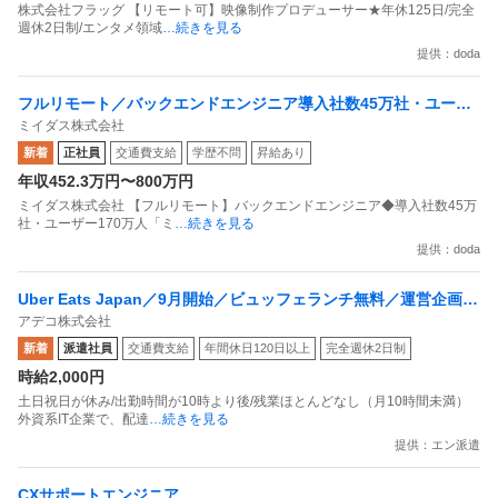
株式会社フラッグ 【リモート可】映像制作プロデューサー★年休125日/完全
週休2日制/エンタメ領域
…続きを見る
提供：doda
フルリモート／バックエンドエンジニア導入社数45万社・ユーザ
ミイダス株式会社
ー170万人「ミイダス」／残業8h程
新着
正社員
交通費支給
学歴不問
昇給あり
年収452.3万円〜800万円
ミイダス株式会社 【フルリモート】バックエンドエンジニア◆導入社数45万
社・ユーザー170万人「ミ
…続きを見る
提供：doda
Uber Eats Japan／9月開始／ビュッフェランチ無料／運営企画サ
アデコ株式会社
ポート
新着
派遣社員
交通費支給
年間休日120日以上
完全週休2日制
時給2,000円
土日祝日が休み/出勤時間が10時より後/残業ほとんどなし（月10時間未満）
外資系IT企業で、配達
…続きを見る
提供：エン派遣
CXサポートエンジニア