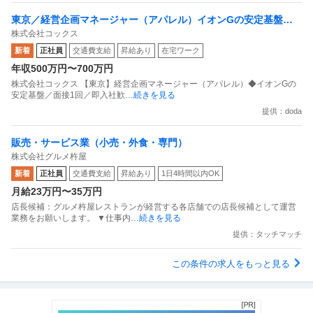
東京／経営企画マネージャー（アパレル）イオンGの安定基盤／
株式会社コックス
面接1回／即入社歓迎
新着
正社員
交通費支給
昇給あり
在宅ワーク
年収500万円〜700万円
株式会社コックス 【東京】経営企画マネージャー（アパレル）◆イオンGの
安定基盤／面接1回／即入社歓
…続きを見る
提供：doda
販売・サービス業（小売・外食・専門）
株式会社グルメ杵屋
新着
正社員
交通費支給
昇給あり
1日4時間以内OK
月給23万円〜35万円
店長候補：グルメ杵屋レストランが経営する各店舗での店長候補として運営
業務をお願いします。 ▼仕事内
…続きを見る
提供：タッチマッチ
この条件の求人をもっと見る