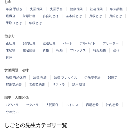
お金
年金 手続き
失業保険
失業手当
健康保険
社会保険
年末調整
退職金
財形貯蓄
歩合制とは
基本給とは
月収とは
月給とは
手取りとは
年収とは
働き方
正社員
契約社員
派遣社員
パート
アルバイト
フリーター
未経験
在宅勤務
資格
転勤
フレックス
時短勤務
産休
育休
労働問題・法律
法律 有給休暇
法律 残業
法律 フレックス
労働基準法
36協定
雇用契約書
労働契約書
リストラ
試用期間
職場・人間関係
パワハラ
セクハラ
人間関係
ストレス
職場恋愛
社内恋愛
やめたい
しごとの先生カテゴリ一覧