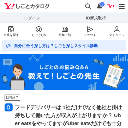
Yahoo!しごとカタログ
検索
通知数
i
ログイン
ID新規取得
企業を探す
しごとQA
特集一覧
スカウト
マイページ
自分に合う探し方は？しごと探しスタイル診断
回答終了
フードデリバリーは 1社だけでなく他社と掛け
持ちして働いた方が収入が上がりますか？ Ub
er eatsをやってますがUber eatsだけでも十分