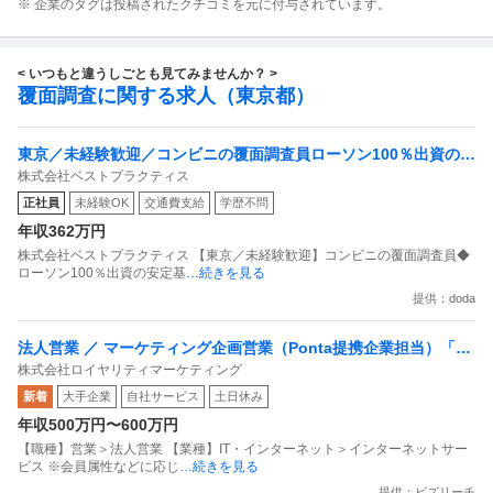
※ 企業のタグは投稿されたクチコミを元に付与されています。
< いつもと違うしごとも見てみませんか？ >
覆面調査に関する求人（東京都）
東京／未経験歓迎／コンビニの覆面調査員ローソン100％出資の安
株式会社ベストプラクティス
定基盤／月５日在宅／残業月10時間
正社員
未経験OK
交通費支給
学歴不問
年収362万円
株式会社ベストプラクティス 【東京／未経験歓迎】コンビニの覆面調査員◆
ローソン100％出資の安定基
…続きを見る
提供：doda
法人営業 ／ マーケティング企画営業（Ponta提携企業担当）「国
株式会社ロイヤリティマーケティング
内最大級の共通ポイントサービスを展開／無駄のない消費社会を
新着
大手企業
自社サービス
土日休み
目指すデータマーケティングカンパニー」
年収500万円〜600万円
【職種】営業＞法人営業 【業種】IT・インターネット＞インターネットサー
ビス ※会員属性などに応じ
…続きを見る
提供：ビズリーチ