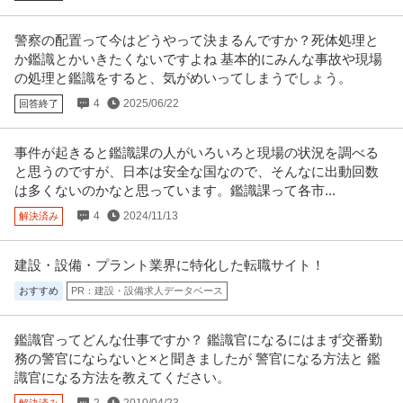
警察の配置って今はどうやって決まるんですか？死体処理と
か鑑識とかいきたくないですよね 基本的にみんな事故や現場
の処理と鑑識をすると、気がめいってしまうでしょう。
4
2025/06/22
回答終了
事件が起きると鑑識課の人がいろいろと現場の状況を調べる
と思うのですが、日本は安全な国なので、そんなに出動回数
は多くないのかなと思っています。鑑識課って各市...
4
2024/11/13
解決済み
建設・設備・プラント業界に特化した転職サイト！
おすすめ
PR：建設・設備求人データベース
鑑識官ってどんな仕事ですか？ 鑑識官になるにはまず交番勤
務の警官にならないと×と聞きましたが 警官になる方法と 鑑
識官になる方法を教えてください。