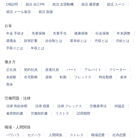
OB訪問
就活 自己PR
就活 志望動機
就活 履歴書
就活 スーツ
就活 メール返信
就活 面接
お金
年金 手続き
失業保険
失業手当
健康保険
社会保険
年末調整
退職金
財形貯蓄
歩合制とは
基本給とは
月収とは
月給とは
手取りとは
年収とは
働き方
正社員
契約社員
派遣社員
パート
アルバイト
フリーター
未経験
在宅勤務
資格
転勤
フレックス
時短勤務
産休
育休
労働問題・法律
法律 有給休暇
法律 残業
法律 フレックス
労働基準法
36協定
雇用契約書
労働契約書
リストラ
試用期間
職場・人間関係
パワハラ
セクハラ
人間関係
ストレス
職場恋愛
社内恋愛