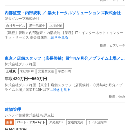
内部監査・内部統制 ／ 楽天トータルソリューションズ株式会社
楽天グループ株式会社
戦略事業コンプライアンス支援部 業務統制支援課：ショップコン
自社サービス
若手活躍中
上場企業
プライアンス推進担当（SBCSD）
【職種】管理＞内部監査・内部統制 【業種】IT・インターネット＞インター
ネットサービス ※会員属性
…続きを見る
提供：ビズリーチ
東京／店舗スタッフ（店長候補）賞与4か月分／プライム上場／残
株式会社グルメ杵屋
業月15H以下／新店オープン多数
正社員
未経験OK
交通費支給
学歴不問
年収420万円〜560万円
株式会社グルメ杵屋 【東京】店舗スタッフ（店長候補）◇賞与4か月分／プ
ライム上場／残業月15H以下
…続きを見る
提供：doda
建物管理
シンテイ警備株式会社 松戸支社
新着
パート・アルバイト
未経験OK
交通費支給
ミドル活躍中
日給1.5万円