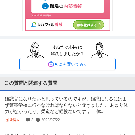
渡邊建設株式会社
年収1000万円を目指せる／年間休日127日／土日祝休／意匠性の
正社員
昇給あり
ミドル活躍中
土日休み
高いRCマンション等
【職種】施工管理＞建築施工管理 【業種】建設＞建設・建築・土木 ※会員属
性などに応じ、当該求人をビ
…続きを見る
提供：ビズリーチ
経理（財務会計） ／ 経理／土日祝休み／服装自由／賞与4か月分
あなたの悩みは
株式会社林電子
／平均年齢30代／残業月10時間
解決しましたか？
正社員
交通費支給
昇給あり
在宅ワーク
年収300万円〜500万円
AIにも聞いてみる
【職種】管理＞経理（財務会計） 【業種】IT・インターネット＞ソフトウエ
ア ※会員属性などに応じ、
…続きを見る
提供：ビズリーチ
この質問と関連する質問
年収1000万円も可能×土日祝休み／外国人人材紹介の法人営業／
鑑識官になりたいと思っているのですが、鑑識になるにはま
上野グループホールディングス株式会社
マネジメント業務
ず警察学校に行かなければならないと聞きました。 あまり体
正社員
交通費支給
土日休み
介護休暇あり
力がなかったり、柔道など経験ないです；； 体...
月給47万円〜62.5万円
3
2023/07/22
解決済み
【年収1000万円も可能×土日祝休み】外国人人材紹介の法人営業｜マネジメ
ント業務 【高収入！稼ぐな
…続きを見る
提供：上野グループホールディングス株式会社