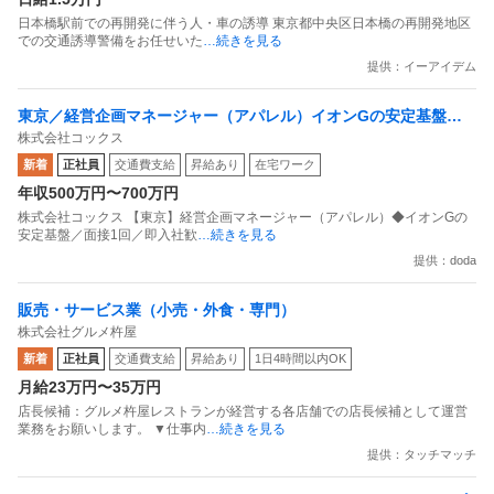
日本橋駅前での再開発に伴う人・車の誘導 東京都中央区日本橋の再開発地区
での交通誘導警備をお任せいた
…続きを見る
提供：イーアイデム
東京／経営企画マネージャー（アパレル）イオンGの安定基盤／
株式会社コックス
面接1回／即入社歓迎
新着
正社員
交通費支給
昇給あり
在宅ワーク
年収500万円〜700万円
株式会社コックス 【東京】経営企画マネージャー（アパレル）◆イオンGの
安定基盤／面接1回／即入社歓
…続きを見る
提供：doda
販売・サービス業（小売・外食・専門）
株式会社グルメ杵屋
新着
正社員
交通費支給
昇給あり
1日4時間以内OK
月給23万円〜35万円
店長候補：グルメ杵屋レストランが経営する各店舗での店長候補として運営
業務をお願いします。 ▼仕事内
…続きを見る
提供：タッチマッチ