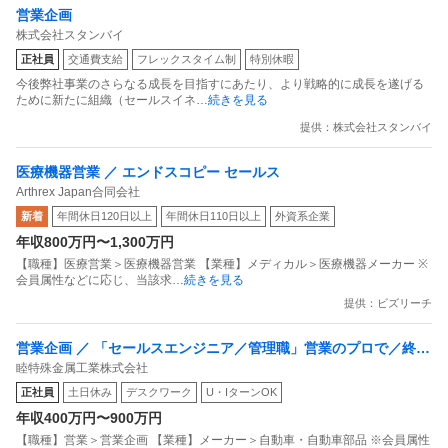
営業企画
株式会社スタンバイ
正社員
交通費支給
フレックスタイム制
特別休暇
今後弊社事業のさらなる成長を目指すにあたり、より戦略的に成長を遂げる
ために新たに組織（セールスイネ
…続きを見る
提供：株式会社スタンバイ
医療機器営業 ／ エンドスコピー セールス
Arthrex Japan合同会社
新着
年間休日120日以上
年間休日110日以上
外資系企業
年収800万円〜1,300万円
【職種】医療営業＞医療機器営業 【業種】メディカル＞医療機器メーカー ※
会員属性などに応じ、当該求
…続きを見る
提供：ビズリーチ
営業企画 ／ 「セールスエンジニア／管理職」営業のプロで／終わ
睦特殊金属工業株式会社
るな／未来の営業部門トップを募集！
正社員
土日休み
デスクワーク
U・IターンOK
年収400万円〜900万円
【職種】営業＞営業企画 【業種】メーカー＞自動車・自動車部品 ※会員属性