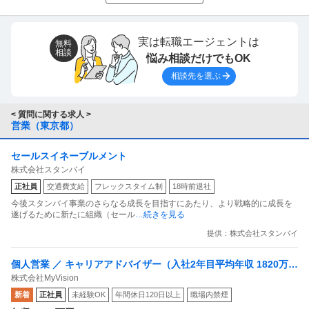
実は転職エージェントは
無料
相談
悩み相談だけでもOK
相談先を選ぶ
< 質問に関する求人 >
営業（東京都）
セールスイネーブルメント
株式会社スタンバイ
正社員
交通費支給
フレックスタイム制
18時前退社
今後スタンバイ事業のさらなる成長を目指すにあたり、より戦略的に成長を
遂げるために新たに組織（セール
…続きを見る
提供：株式会社スタンバイ
個人営業 ／ キャリアアドバイザー（入社2年目平均年収 1820万円
株式会社MyVision
／未経験歓迎）
新着
正社員
未経験OK
年間休日120日以上
職場内禁煙