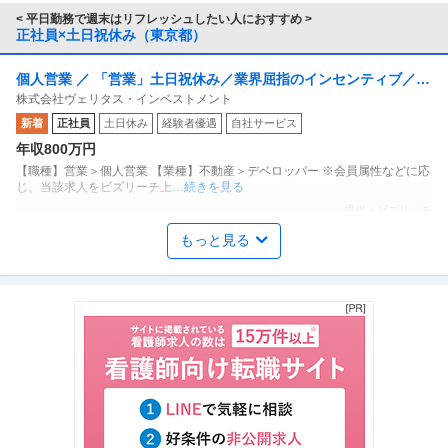
< 平日勤務で週末はリフレッシュしたい人におすすめ >
正社員×土日祝休み（東京都）
個人営業 ／ 「営業」土日祝休み／業界屈指のインセンティブ／残
株式会社ヴェリタス・インベストメント
業月10h
新着
正社員
土日休み
経験者優遇
自社サービス
年収800万円
【職種】営業＞個人営業 【業種】不動産＞デベロッパー ※会員属性などに応
じ、当該求人をビズリーチ上
…続きを見る
提供：ビズリーチ
もっと見る
商品企画 ／ 「商品企画／マーケティングマネージャー」「たべっ
株式会社ギンビス
子どうぶつ」でお馴染みのお菓子メーカー ギンビス「「しみチョ
正社員
産休・育休実績あり
転勤なし
自社サービス
ココーン」「アスパラガス」などのロングセラー商品を製造／土
年収800万円〜1,200万円
日祝休み／転勤なし／勤務地日本橋」（株式会社ギンビス）
【職種】マーケティング＞商品企画 【業種】メーカー＞食品・飲料 ※会員属
性などに応じ、当該求人をビ
…続きを見る
提供：ビズリーチ
建築施工管理 ／ 地図と記憶に残る”作品”を創る「建築施工管理」