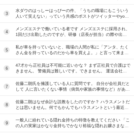
ね。 これは極端に言えば、 「ハラスメントでは...
水ダウのはっしーはっぴーの件、「うちの職場にもこういう
3
人いて笑えない」っていう共感のポストがツイッターやyout
ubeのコメント欄に多すぎてそっちに驚いて...
メンズエステで働いている者です メンズエステに採用され、
4
1回だけ出勤したのですが、研修（店長が担当）の際や出勤
時に「元々デリをやっていたなら」という理由で...
私が車を持っていないと、職場の人間が私に「アンタ、たく
5
さん金を持っているのだから車を買えよ。」と言って来ま
す。 でも なんで しんどい思いをして働いた金で...
47才から正社員は不可能に近いかな？ まず正社員で介護はで
6
きません。 警備員は難しいです。できません。 運送会社の
運転手は無理です。できません 過去にうつ...
佐藤二朗氏を擁護している人に質問です。 自分が会社員だと
7
して 人に言いたくない事情（病気や家族の事情など）があ
り、上司や総務等に相談した結果、仕事内容を...
佐藤二朗はなぜ余計な説教をしたのですか？ ハラスメントだ
8
とは思いません。何でもかんでもハラスメントという最近の
風潮に反対です。ただ、橋本愛からすれば良い気...
一般人に紛れている隠れ金持ちの特徴を教えてください 「こ
9
の人の実家はかなり金持ちでかなり裕福な隠れお嬢さまなん
だな」とわかる特徴を教えてください 私の...