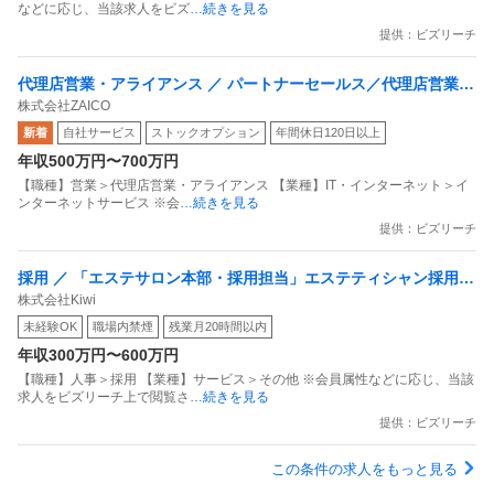
などに応じ、当該求人をビズ
…続きを見る
提供：ビズリーチ
代理店営業・アライアンス ／ パートナーセールス／代理店営業／
株式会社ZAICO
フルリモート／在庫管理DX／AI在庫管理システムzaico／1人目専
新着
自社サービス
ストックオプション
年間休日120日以上
任
年収500万円〜700万円
【職種】営業＞代理店営業・アライアンス 【業種】IT・インターネット＞イ
ンターネットサービス ※会
…続きを見る
提供：ビズリーチ
採用 ／ 「エステサロン本部・採用担当」エステティシャン採用
株式会社Kiwi
現場出身／営業経験者歓迎
未経験OK
職場内禁煙
残業月20時間以内
年収300万円〜600万円
【職種】人事＞採用 【業種】サービス＞その他 ※会員属性などに応じ、当該
求人をビズリーチ上で閲覧さ
…続きを見る
提供：ビズリーチ
この条件の求人をもっと見る