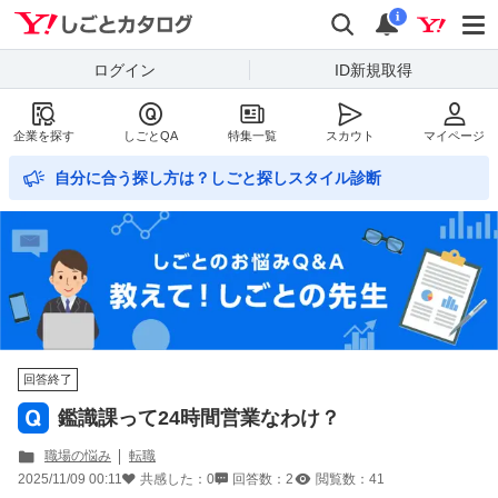
Yahoo!しごとカタログ
検索
通知数
i
ログイン
ID新規取得
企業を探す
しごとQA
特集一覧
スカウト
マイページ
自分に合う探し方は？しごと探しスタイル診断
回答終了
鑑識課って24時間営業なわけ？
職場の悩み
転職
2025/11/09 00:11
共感した：
0
回答数：
2
閲覧数：
41