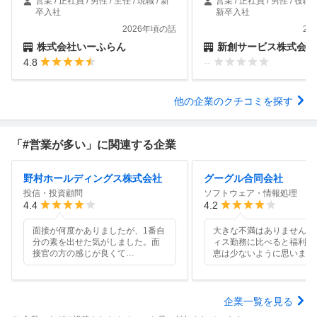
営業 / 正社員 / 男性 / 主任 / 現職 / 新
営業 / 正社員 / 男性 / 役職な
卒入社
新卒入社
2026年頃の話
20
株式会社いーふらん
新創サービス株式会社
4.8
--
他の企業のクチコミを探す
「#営業が多い」に関連する企業
野村ホールディングス株式会社
グーグル合同会社
投信・投資顧問
ソフトウェア・情報処理
4.4
4.2
面接が何度かありましたが、1番自
大きな不満はありませんが
分の素を出せた気がしました。面
ィス勤務に比べると福利厚
接官の方の感じが良くて
…
恵は少ないように思います
企業一覧を見る