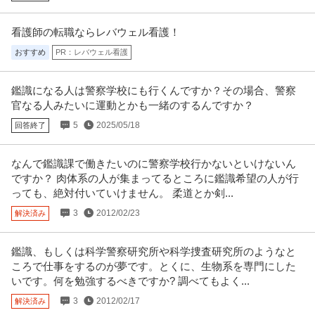
看護師の転職ならレバウェル看護！
おすすめ
PR：レバウェル看護
鑑識になる人は警察学校にも行くんですか？その場合、警察
官なる人みたいに運動とかも一緒のするんですか？
5
2025/05/18
回答終了
なんで鑑識課で働きたいのに警察学校行かないといけないん
ですか？ 肉体系の人が集まってるところに鑑識希望の人が行
っても、絶対付いていけません。 柔道とか剣...
3
2012/02/23
解決済み
鑑識、もしくは科学警察研究所や科学捜査研究所のようなと
ころで仕事をするのが夢です。とくに、生物系を専門にした
いです。何を勉強するべきですか? 調べてもよく...
3
2012/02/17
解決済み