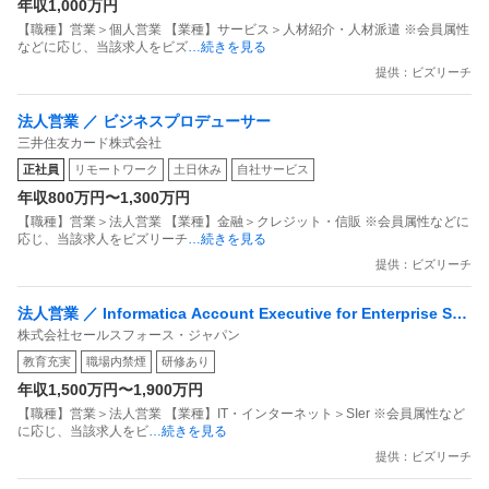
年収1,000万円
【職種】営業＞個人営業 【業種】サービス＞人材紹介・人材派遣 ※会員属性
などに応じ、当該求人をビズ
…続きを見る
提供：ビズリーチ
法人営業 ／ ビジネスプロデューサー
三井住友カード株式会社
正社員
リモートワーク
土日休み
自社サービス
年収800万円〜1,300万円
【職種】営業＞法人営業 【業種】金融＞クレジット・信販 ※会員属性などに
応じ、当該求人をビズリーチ
…続きを見る
提供：ビズリーチ
法人営業 ／ Informatica Account Executive for Enterprise Sal
株式会社セールスフォース・ジャパン
es
教育充実
職場内禁煙
研修あり
年収1,500万円〜1,900万円
【職種】営業＞法人営業 【業種】IT・インターネット＞SIer ※会員属性など
に応じ、当該求人をビ
…続きを見る
提供：ビズリーチ