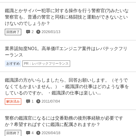
鑑識とかサイバー犯罪に対する操作を行う警察官(?)みたいな
警察官も、普通の警官と同様に格闘技と運動ができないとい
けないのでしょうか？
2
2026/01/13
回答終了
業界認知度NO1。高単価ITエンジニア案件はレバテックフリ
ーランス
おすすめ
PR：レバテックフリーランス
鑑識課の方がいらしましたら、回答お願いします。（そうで
なくてもかまいません。） ・鑑識課の仕事はどのような事を
しているのですか。 ・鑑識課の仕事は楽しい...
1
2011/07/04
解決済み
警察の鑑識官になるには交番勤務の後刑事経験が必要です
か？希望すればすぐに鑑識に配属されますか？
4
2026/04/18
回答終了