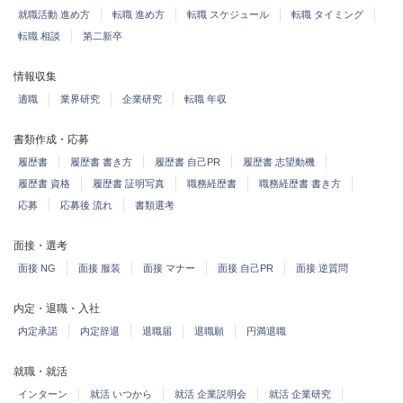
就職活動 進め方
転職 進め方
転職 スケジュール
転職 タイミング
転職 相談
第二新卒
情報収集
適職
業界研究
企業研究
転職 年収
書類作成・応募
履歴書
履歴書 書き方
履歴書 自己PR
履歴書 志望動機
履歴書 資格
履歴書 証明写真
職務経歴書
職務経歴書 書き方
応募
応募後 流れ
書類選考
面接・選考
面接 NG
面接 服装
面接 マナー
面接 自己PR
面接 逆質問
内定・退職・入社
内定承諾
内定辞退
退職届
退職願
円満退職
就職・就活
インターン
就活 いつから
就活 企業説明会
就活 企業研究