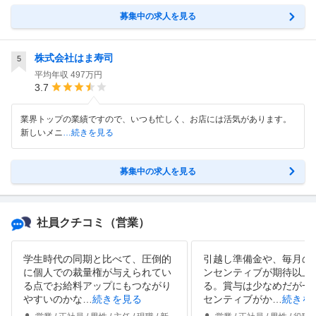
募集中の求人を見る
株式会社はま寿司
5
平均年収
497万円
3.7
業界トップの業績ですので、いつも忙しく、お店には活気があります。
新しいメニ
…続きを見る
募集中の求人を見る
社員クチコミ
（営業）
学生時代の同期と比べて、圧倒的
引越し準備金や、毎月の
に個人での裁量権が与えられてい
ンセンティブが期待以上
る点でお給料アップにもつながり
る。賞与は少なめだが一
やすいのかな
…
続きを見る
センティブがか
…
続きを