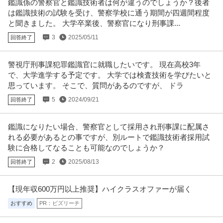
鑑識係の警察官と鑑識技術者は何が違うのでしょうか？後者
は鑑識技術の試験を受け、警察学校に通う期間が四週間程度
採用 ／ 「新橋」人事／HR領域 ～代表直下で裁量大／土日祝休み
と聞きました。 大学卒業後、警察官になり刑事課...
クラウドコンサルティング株式会社
3
2025/05/11
回答終了
新着
正社員
土日休み
フリーランス
年間休日120日以上
年収400万円〜500万円
警視庁刑事課犯罪鑑識官に就職したいです。 現在高校3年
【職種】人事＞採用 【業種】コンサルティング＞コンサルティング ※会員属
で、大学進学する予定です。 大学では検査技術を学びたいと
性などに応じ、当該求人をビ
…続きを見る
思っています。 そこで、質問があるのですが、 ドラ
提供：ビズリーチ
5
2024/09/21
回答終了
空調設備施工管理 ／ 「管工事施工管理」勤務地希望制度導入／プ
株式会社ユアテック
ライム上場東北電力グループの総合設備エンジニアリング企業／
鑑識になりたい場合、警察官として採用され刑事課に配属さ
新着
正社員
ミドル活躍中
土日休み
年間休日100日以上
土日祝休・年休127日／地域密着で活躍可能！／有資格者募集
れる必要があるとの事ですが、別ルートで鑑識技術者採用試
年収800万円〜1,100万円
験に合格してなることも可能なのでしょうか？
【職種】施工管理＞空調設備施工管理 【業種】建設＞建設・建築・土木 ※会
2
2025/08/13
回答終了
員属性などに応じ、当該求人
…続きを見る
提供：ビズリーチ
【現年収600万円以上推奨】ハイクラスオファーが届く
御茶ノ水／社会課題の構造化ライター（記者職）在宅勤務中心土
おすすめ
PR：ビズリーチ
株式会社Ｒｉｄｉｌｏｖｅｒ
日祝休み
正社員
交通費支給
昇給あり
在宅ワーク