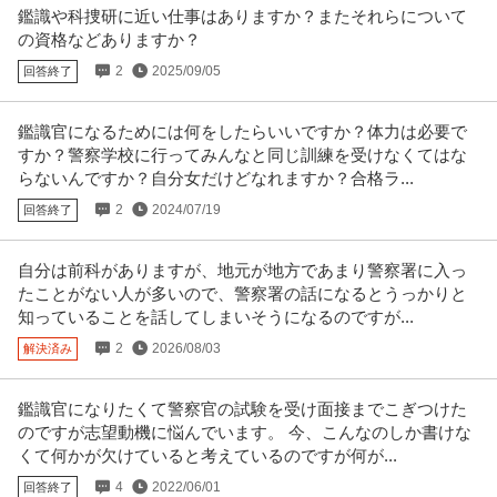
鑑識や科捜研に近い仕事はありますか？またそれらについて
年収400万円〜690万円
の資格などありますか？
株式会社Ｒｉｄｉｌｏｖｅｒ 【御茶ノ水】社会課題の構造化ライター（記者
職）◆在宅勤務中心◎土日祝休
…続きを見る
2
2025/09/05
回答終了
提供：doda
鑑識官になるためには何をしたらいいですか？体力は必要で
サビ管 研修修了証必須／サービス管理責任者／土日祝休み／就労
すか？警察学校に行ってみんなと同じ訓練を受けなくてはな
株式会社Kaien/Kaien秋葉原
移行・定着支援
らないんですか？自分女だけどなれますか？合格ラ...
正社員
交通費支給
昇給あり
土日休み
2
2024/07/19
回答終了
月給31.8万円〜38.9万円
就労移行支援事業所にてサービス管理責任者の募集です＠千代田区 【業務内
容】 就労移行支援事業所にお
…続きを見る
自分は前科がありますが、地元が地方であまり警察署に入っ
提供：ケア人材バンク
たことがない人が多いので、警察署の話になるとうっかりと
知っていることを話してしまいそうになるのですが...
この条件の求人をもっと見る
2
2026/08/03
解決済み
鑑識官になりたくて警察官の試験を受け面接までこぎつけた
のですが志望動機に悩んでいます。 今、こんなのしか書けな
くて何かが欠けていると考えているのですが何が...
4
2022/06/01
回答終了