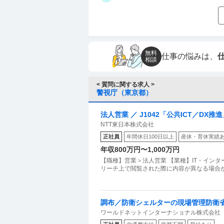
無料
仕事の悩みは、
相談
< 質問に関する求人 >
警視庁（東京都）
法人営業 ／ J1042「公共ICT／D
NTT東日本株式会社
グ営業
正社員
年間休日100日以上
産休・育休実績
年収800万円〜1,000万円
【職種】営業＞法人営業 【業種】IT・イン
リーチ上で閲覧された際に内容が異なる場合が
調布／防衛シェルターの現場管理防衛
ワールドネットインターナショナル株式会社
弱