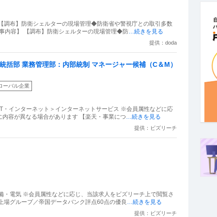
 【調布】防衛シェルターの現場管理◆防衛省や警視庁との取引多数
仕事内容】 【調布】防衛シェルターの現場管理◆防
…続きを見る
提供：doda
ン統括部 業務管理部：内部統制 マネージャー候補（C＆M）
ローバル企業
IT・インターネット＞インターネットサービス ※会員属性などに応
に内容が異なる場合があります 【楽天・事業につ
…続きを見る
提供：ビズリーチ
備・電気 ※会員属性などに応じ、当該求人をビズリーチ上で閲覧さ
上場グループ／帝国データバンク評点60点の優良
…続きを見る
提供：ビズリーチ