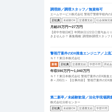
調理師／調理スタッフ／無資格可
エームサービス株式会社 警視庁警察学校内の
正社員
未経験OK
交通費支給
社会保険完
月給25万円〜27万円
【府中市朝日町】年間休日122日◎賞与あり
きませんか？ 募集職種: 調理師/調理スタッフ
警視庁案件のDX推進エンジニア／上流工
ＮＴＴ東日本株式会社
新着
正社員
交通費支給
学歴不問
昇給
年収590万円〜1,040万円
ＮＴＴ東日本株式会社 警視庁案件のDX推進
本＜J3021＞ 【仕事内容】 警視庁案件の
第二新卒／未経験歓迎／法化学現場調
株式会社分析センター
正社員
未経験OK
交通費支給
学歴不問