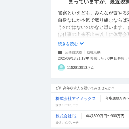
まっていますが、最近現
警察といえども、みんなが皆やる
自身なにか本気で取り組むならば
うのではないのかなと思います。
は仕事の出来不出来以上に体育会
たいくと聞き、割とプライベート
続きを読む
もいます。
公務員試験
就職活動
警視庁と都庁のメリットデメリッ
2025/09/13 21:19
共感した：
0
回答数：
※私自身体育会出身ですが、先輩
1152813513さん
ないと思ってるタイプです。
警視庁
高年収求人を覗いてみませんか？
【メリット】•興味のある、やり
株式会社アイメックス
年収800万円〜
【デメリット】•体育会系のノリ
提供：ビズリーチ
都庁
株式会社T2
年収800万円〜900万円
【メリット】•落ち着いて聡明な
提供：ビズリーチ
べること多そう、公私分けられる