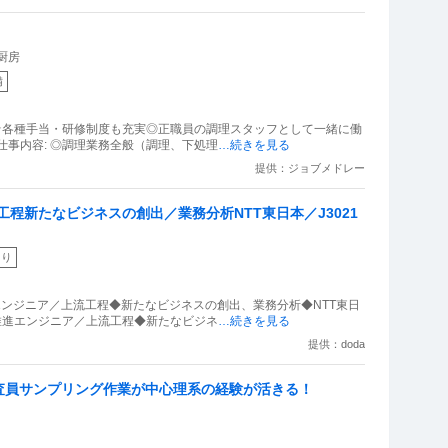
厨房
備
☆各種手当・研修制度も充実◎正職員の調理スタッフとして一緒に働
 仕事内容: ◎調理業務全般（調理、下処理
…続きを見る
提供：ジョブメドレー
程新たなビジネスの創出／業務分析NTT東日本／J3021
あり
エンジニア／上流工程◆新たなビジネスの創出、業務分析◆NTT東日
DX推進エンジニア／上流工程◆新たなビジネ
…続きを見る
提供：doda
査員サンプリング作業が中心理系の経験が活きる！