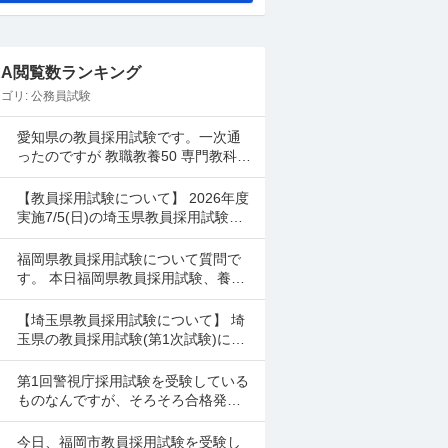
&A閲覧数ランキング
ゴリ:
公務員試験
愛知県の教員採用試験です。一次通
ったのですが 教職教養50 専門教科50
小論文D でした。小学校です。 さす
がに２次試験で面接頑張っても受か
【教員採用試験について】 2026年度
んないで...
実施7/5(日)の埼玉県教員採用試験を
受けました。 一般・教職教養の自己
採点は調べながら行ったのですが、
福岡県教員採用試験について質問で
専門教養(国...
す。 本日福岡県教員採用試験、養護
教諭を受験しました。 合格最低点が
公表されていないのですが、だいた
【埼玉県教員採用試験について】 埼
い何割とれば一次試験は...
玉県の教員採用試験(第1次試験)に合
格しました。勉強期間が短く、自己
採点も高くはなかったため、合格す
第1回警視庁採用試験を受験している
るとは思っていません...
ものなんですが、そろそろ合格発表
なのでしょうか。 また、何時頃に発
表されるものなのでしょうか。
今日、福岡市教員採用試験を受験し