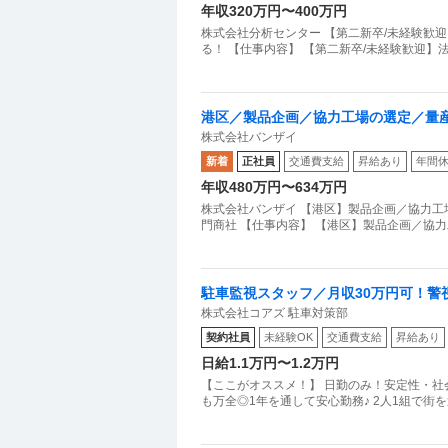
年収320万円〜400万円
株式会社分析センター 【第二新卒/未経験歓
る！ 【仕事内容】 【第二新卒/未経験歓迎
港区／製品企画／協力工場の選定／量
株式会社バンザイ
新着
正社員
交通費支給
昇給あり
年間休
年収480万円〜634万円
株式会社バンザイ 【港区】製品企画／協力
門商社 【仕事内容】 【港区】製品企画／協
駐車監視スタッフ／月収30万円可！警
株式会社コアズ 駐車対策部
定年後にも／駐車監視員
契約社員
未経験OK
交通費支給
昇給あり
日給1.1万円〜1.2万円
【ここがオススメ！】 日勤のみ！安定性・社
も万全◎1年を通して安心勤務♪ 2人1組で街