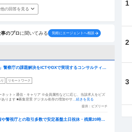
1
他の回答を見る
仕事のプロ
に聞いてみる
気軽にエージェントへ相談
2
X推進」警察庁の課題解決をICTやDXで実現するコンサルティン
3
あり
リモートワーク
ターネット＞通信・キャリア ※会員属性などに応じ、当該求人をビズ
あります ■募集背景 デジタル依存の増加やサ
…続きを見る
提供：ビズリーチ
省や警視庁との取引多数で安定基盤土日祝休・残業20時間