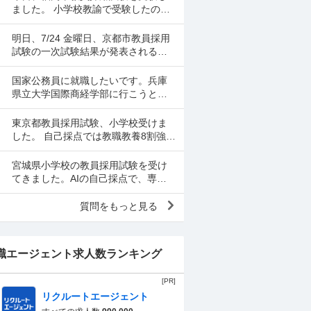
ました。 小学校教諭で受験したので
すが、 自己採点してみて、あくまで
正答率ですが、 小学校全科 78% 教職
明日、7/24 金曜日、京都市教員採用
教養 62....
試験の一次試験結果が発表されるの
ですが、何時から発表か掲載されて
なくて、どなたかわかる方教えてく
国家公務員に就職したいです。兵庫
ださい。
県立大学国際商経学部に行こうとし
ましたが、中京大学が強いと知りま
した。中京大学に行くべきだと思い
東京都教員採用試験、小学校受けま
ますか？あとバカにされるか...
した。 自己採点では教職教養8割強、
専門教養70点でした。 専門教養で英
語が2問出題されたのですが、2問と
宮城県小学校の教員採用試験を受け
も落としてしまい...
てきました。AIの自己採点で、専門4
0点・教養76点・（加点5点）でし
た。一次試験を通過できるか不安で
質問をもっと見る
す。
職エージェント求人数ランキング
[PR]
リクルートエージェント