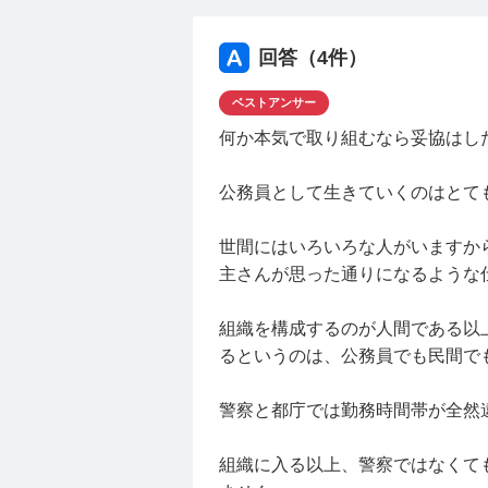
【デメリット】•人のためになり
たいことはない、給与が警察に比
回答（
4
件）
ベストアンサー
社会人の方に特に聞きたいのです
何か本気で取り組むなら妥協はし
ちで入社し、勤務していく中で自
方々と働いていく
公務員として生きていくのはとて
こう言った考え方は甘いのでしょ
特に警察だと明確にやりたいこと
世間にはいろいろな人がいますか
きます。
主さんが思った通りになるような
そうならば、意識や理想高く入社
りとこなす（元が真面目なので）
組織を構成するのが人間である以
るというのは、公務員でも民間で
厳しいご意見含め、色々お聞きし
警察と都庁では勤務時間帯が全然
組織に入る以上、警察ではなくて