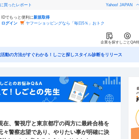
際に買ったレポート
Yahoo! JAPAN
IDでもっと便利に
新規取得
ログイン
ヤフーショッピングなら「毎日5％」おトク
企業を探す
しごとQA
職活動の方法がすぐわかる！しごと探しスタイル診断をリリース
 現在、警視庁と東京都庁の両方に最終合格を
 元々警察志望であり、やりたい事が明確に決