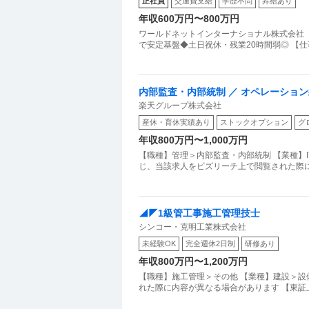
正社員
交通費支給
学歴不問
昇給あり
年収600万円〜800万円
ワールドネットインターナショナル株式会社
で安定基盤◆土日祝休・残業20時間弱◎ 【
内部監査・内部統制 ／ オペレーショ
楽天グループ株式会社
産休・育休実績あり
ストックオプション
グ
年収800万円〜1,000万円
【職種】管理＞内部監査・内部統制 【業種】
じ、当該求人をビズリーチ上で閲覧された際
◢◤1級管工事施工管理技士
シンコー・克明工業株式会社
未経験OK
完全週休2日制
研修あり
年収800万円〜1,200万円
【職種】施工管理＞その他 【業種】建設＞設
れた際に内容が異なる場合があります 【東証