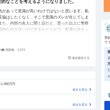
実的なことを考えるようになりました。
気があって意識が高いわけではないと思います。私
妥協はしたくなく、そこで意識のズレが生じてしま
また、内部の友人に聞く話だと、思った以上に警察
系的な付き合いができるかどうかで、配属が決まっ
と仕事を分けたい自分には合わないのかなと思って
登
ウ
トを書き出したいと思います。
4
閲覧数：
1,074
が後輩をおもちゃにするようなノリは昔からくだら
違反報告する
※
たい仕事が明確に決まってる、給与が高い
1,000万円
（飲み会での一発芸等）が好きではない、公私混同
続きを見る
人が多い、優秀な人が多く警察よりも考え方等で学
続きを見る