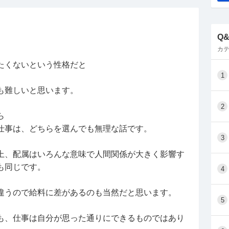
やりがいがあると思うが、これと言って明確にやり
べて低い
Q
カテ
が、「なんとなく人のためになるな」ぐらいの気持
たくないという性格だと
分のやりたい分野や適性を見つけ、同じ価値観の
1
も難しいと思います。
うか？
2
が強く意識や理想が高すぎると、上に潰されると聞
ら
仕事は、どちらを選んでも無理な話です。
3
するのではなく、目の前のことを不満持たずしっか
方が良いのかなと思います。
上、配属はいろんな意味で人間関係が大きく影響す
も同じです。
4
たいです。
違うので給料に差があるのも当然だと思います。
5
も、仕事は自分が思った通りにできるものではあり