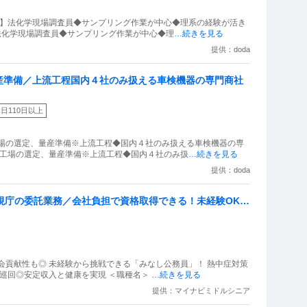
迎】法化学現場調査員◆サンプリング作業が中心◆理系の経験が活き
】法化学現場調査員◆サンプリング作業が中心◆理
…続きを見る
提供：doda
産準備／上流工程国内４社のみ扱える車検機器の専門商社
日110日以上
工場の選定、量産準備※上流工程◆国内４社のみ扱える車検機器の専
力工場の選定、量産準備※上流工程◆国内４社のみ扱
…続きを見る
提供：doda
視庁の委託業務／会社負担で資格取得できる！未経験OK／
会貢献性も◎ 未経験から挑戦できる「みなし公務員」！ 熱中症対策
を巡回◎安定収入と健康を実現 ＜職種名＞
…続きを見る
提供：マイナビミドルシニア