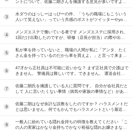
ントについて、佐藤二朗さんを擁護する意見が多いですよ
ね。 これは極端に言えば、 「ハラスメントでは...
水ダウのはっしーはっぴーの件、「うちの職場にもこういう
3
人いて笑えない」っていう共感のポストがツイッターやyout
ubeのコメント欄に多すぎてそっちに驚いて...
メンズエステで働いている者です メンズエステに採用され、
4
1回だけ出勤したのですが、研修（店長が担当）の際や出勤
時に「元々デリをやっていたなら」という理由で...
私が車を持っていないと、職場の人間が私に「アンタ、たく
5
さん金を持っているのだから車を買えよ。」と言って来ま
す。 でも なんで しんどい思いをして働いた金で...
47才から正社員は不可能に近いかな？ まず正社員で介護はで
6
きません。 警備員は難しいです。できません。 運送会社の
運転手は無理です。できません 過去にうつ...
佐藤二朗氏を擁護している人に質問です。 自分が会社員だと
7
して 人に言いたくない事情（病気や家族の事情など）があ
り、上司や総務等に相談した結果、仕事内容を...
佐藤二朗はなぜ余計な説教をしたのですか？ ハラスメントだ
8
とは思いません。何でもかんでもハラスメントという最近の
風潮に反対です。ただ、橋本愛からすれば良い気...
一般人に紛れている隠れ金持ちの特徴を教えてください 「こ
9
の人の実家はかなり金持ちでかなり裕福な隠れお嬢さまなん