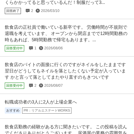
くらかかってると思っているんだ！制服だって3...
2
2026/03/10
回答終了
飲食店の正社員で働いている新卒です。 労働時間が不規則で
退職を考えています、 オープンから閉店までで12時間勤務の
時もあれば、5時間勤務で帰宅もあります。...
1
2026/08/06
回答受付中
飲食店のバイトの面接に行くのですがネイルをしたままです
翌日がどうしてもネイルを落としたくない予定が入っていま
す かと言って落としてまたやり直すのもきついです
2
2026/08/07
回答受付中
転職成功者の3人に2人が上場企業へ
おすすめ
PR：リアルエステートWORKS
飲食店勤務の経験がある方に聞きたいです。 この投稿を読ん
でくださりありがとうございます。 居酒屋の業務の雰囲気を