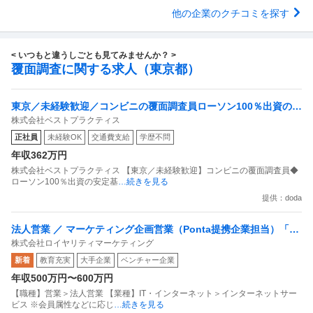
他の企業のクチコミを探す
< いつもと違うしごとも見てみませんか？ >
覆面調査に関する求人（東京都）
東京／未経験歓迎／コンビニの覆面調査員ローソン100％出資の安
株式会社ベストプラクティス
定基盤／月５日在宅／残業月10時間
正社員
未経験OK
交通費支給
学歴不問
年収362万円
株式会社ベストプラクティス 【東京／未経験歓迎】コンビニの覆面調査員◆
ローソン100％出資の安定基
…続きを見る
提供：doda
法人営業 ／ マーケティング企画営業（Ponta提携企業担当）「国
株式会社ロイヤリティマーケティング
内最大級の共通ポイントサービスを展開／無駄のない消費社会を
新着
教育充実
大手企業
ベンチャー企業
目指すデータマーケティングカンパニー」
年収500万円〜600万円
【職種】営業＞法人営業 【業種】IT・インターネット＞インターネットサー
ビス ※会員属性などに応じ
…続きを見る