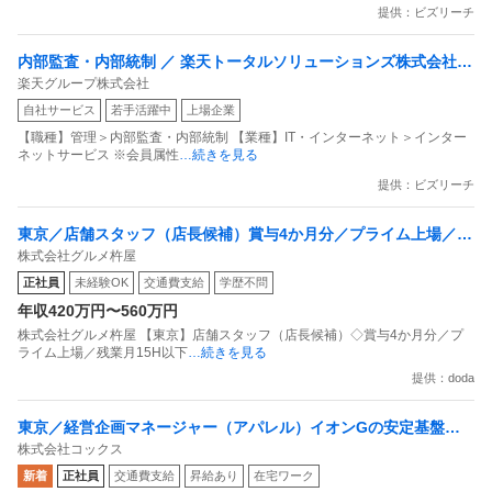
提供：ビズリーチ
内部監査・内部統制 ／ 楽天トータルソリューションズ株式会社
楽天グループ株式会社
戦略事業コンプライアンス支援部 業務統制支援課：ショップコン
自社サービス
若手活躍中
上場企業
プライアンス推進担当（SBCSD）
【職種】管理＞内部監査・内部統制 【業種】IT・インターネット＞インター
ネットサービス ※会員属性
…続きを見る
提供：ビズリーチ
東京／店舗スタッフ（店長候補）賞与4か月分／プライム上場／残
株式会社グルメ杵屋
業月15H以下／新店オープン多数
正社員
未経験OK
交通費支給
学歴不問
年収420万円〜560万円
株式会社グルメ杵屋 【東京】店舗スタッフ（店長候補）◇賞与4か月分／プ
ライム上場／残業月15H以下
…続きを見る
提供：doda
東京／経営企画マネージャー（アパレル）イオンGの安定基盤／
株式会社コックス
面接1回／即入社歓迎
新着
正社員
交通費支給
昇給あり
在宅ワーク