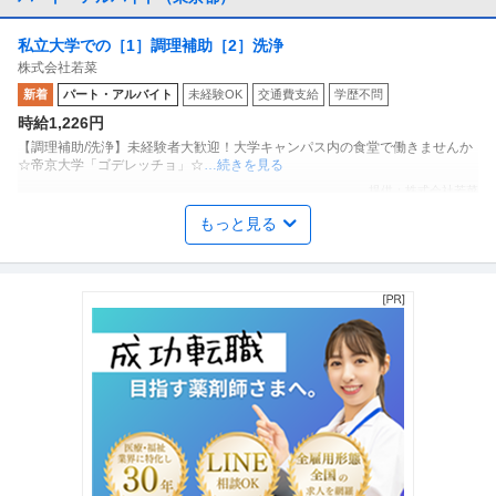
私立大学での［1］調理補助［2］洗浄
株式会社若菜
新着
パート・アルバイト
未経験OK
交通費支給
学歴不問
時給1,226円
【調理補助/洗浄】未経験者大歓迎！大学キャンパス内の食堂で働きませんか
☆帝京大学「ゴデレッチョ」☆
…続きを見る
提供：株式会社若菜
もっと見る
現場軽作業スタッフ／学生歓迎！夏休みは遊びもバイトも充実！
株式会社サーブ
友達と一緒に働いて／日払いで稼いで夏休みを満喫しよう！
パート・アルバイト
未経験OK
交通費支給
学歴不問
日給1万円〜1.4万円
「夏休みにしっかり稼ぎたい！」 「短期・単発で働きたい！」 そんな学生さ
ん大歓迎！ 未経験から始め
…続きを見る
提供：エンゲージ
列車見張り警備スタッフ
シンテイ警備株式会社 松戸支社
新着
パート・アルバイト
未経験OK
交通費支給
ミドル活躍中