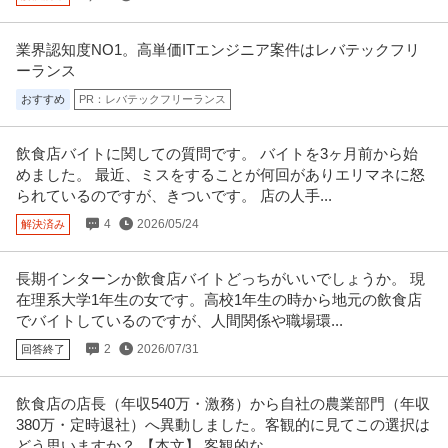
業界認知度NO1。高単価ITエンジニア案件はレバテックフリ
ーランス
おすすめ
PR：レバテックフリーランス
飲食店バイトに関しての質問です。 バイトを3ヶ月前から始
めました。 最近、ミスをすることが何回がありエリマネに怒
られているのですが、きついです。 店の人手...
4
2026/05/24
解決済み
長期インターンか飲食店バイトどっちがいいでしょうか。 現
在理系大学1年生の女です。高校1年生の時から地元の飲食店
でバイトしているのですが、人間関係や職場環...
2
2026/07/31
回答終了
飲食店の店長（年収540万・激務）から自社の農業部門（年収
380万・定時退社）へ異動しました。客観的に見てこの選択は
どう思いますか？ ​【本文】 客観的な...