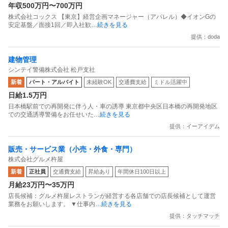
年収500万円〜700万円
株式会社コックス 【東京】経営企画マネージャー（アパレル）◆イオンGの
安定基盤／面接1回／即入社歓
…続きを見る
提供：doda
建物管理
シンテイ警備株式会社 松戸支社
新着
パート・アルバイト
未経験OK
交通費支給
ミドル活躍中
日給1.5万円
日本橋駅前での再開発に伴う人・車の誘導 東京都中央区日本橋の再開発地区
での交通誘導警備をお任せいた
…続きを見る
提供：イーアイデム
販売・サービス業（小売・外食・専門）
株式会社グルメ杵屋
新着
正社員
交通費支給
昇給あり
年間休日100日以上
月給23万円〜35万円
店長候補：グルメ杵屋レストランが経営する各店舗での店長候補として運営
業務をお願いします。 ▼仕事内
…続きを見る
提供：タッチマッチ