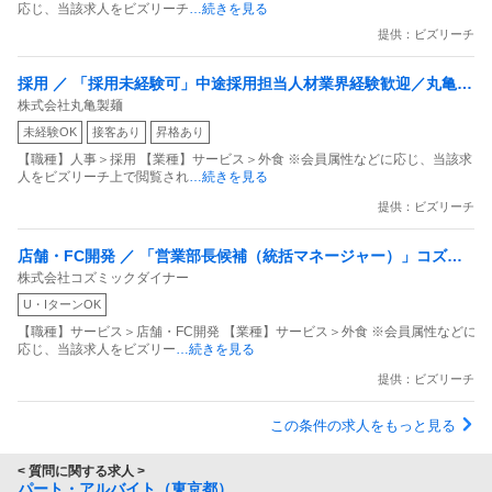
応じ、当該求人をビズリーチ
…続きを見る
提供：ビズリーチ
採用 ／ 「採用未経験可」中途採用担当人材業界経験歓迎／丸亀製
株式会社丸亀製麺
麺の営業社員採用を担当／やりがいなお仕事
未経験OK
接客あり
昇格あり
【職種】人事＞採用 【業種】サービス＞外食 ※会員属性などに応じ、当該求
人をビズリーチ上で閲覧され
…続きを見る
提供：ビズリーチ
店舗・FC開発 ／ 「営業部長候補（統括マネージャー）」コズミ
株式会社コズミックダイナー
ックグループ／「鶏っく／たなごころ／オードリー」など／関西
U・IターンOK
を中心に43業態・全国100店舗の飲食店を展開
【職種】サービス＞店舗・FC開発 【業種】サービス＞外食 ※会員属性などに
応じ、当該求人をビズリー
…続きを見る
提供：ビズリーチ
この条件の求人をもっと見る
< 質問に関する求人 >
パート・アルバイト（東京都）