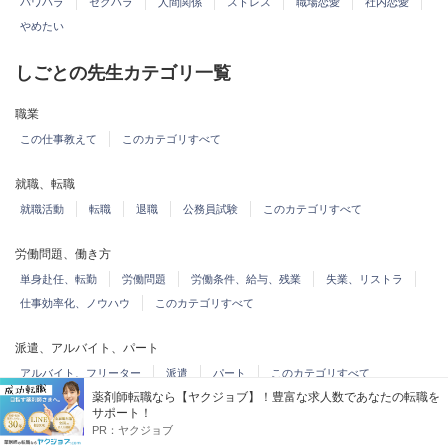
パワハラ
セクハラ
人間関係
ストレス
職場恋愛
社内恋愛
やめたい
しごとの先生カテゴリ一覧
職業
この仕事教えて
このカテゴリすべて
就職、転職
就職活動
転職
退職
公務員試験
このカテゴリすべて
労働問題、働き方
単身赴任、転勤
労働問題
労働条件、給与、残業
失業、リストラ
仕事効率化、ノウハウ
このカテゴリすべて
派遣、アルバイト、パート
アルバイト、フリーター
派遣
パート
このカテゴリすべて
薬剤師転職なら【ヤクジョブ】！豊富な求人数であなたの転職を
サポート！
資格、習い事
PR：
ヤクジョブ
資格
簿記
専門学校、職業訓練
習い事
このカテゴリすべて