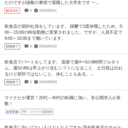
たのですが諸般の事情で退職した大学生です 一...
採用率99%／日勤・夜勤アリ／副業もOK／不定期勤務OK／やる
4
2026/03/21
解決済み
株式会社ピアレス
気さえあればどなたでも即採用です
パート・アルバイト
未経験OK
交通費支給
学歴不問
飲食店の契約社員をしています。 躁鬱で2度休職したため、9:
日給1万円〜1.5万円
00～15:00の時短勤務に変更されました。ですが、人員不足で
交通誘導警備 ★業績好調によりスタッフ大量募集中★ ピアレスの警備は…
8:00～16:00まで働いています。
年齢・経験不問／高収入／即
…続きを見る
提供：セキュリティワーク
8
2026/04/24
回答終了
仕分け
飲食店でパートをしてます。 面接で週4〜5の8時間フルタイ
株式会社フルキャスト東京支社/EA0401G-AY
ム。週5の時は早上がり含むシフトになること、土日祝は出れ
パート・アルバイト
未経験OK
交通費支給
昇給あり
るけど絶対ではないこと、休むこともある。...
時給1,600円〜1,800円
3
2026/05/03
回答終了
＼人気のお仕事いろいろ／ ・商品の検品／ピッキング ・シール貼り／仕分け
・アパレル商品の倉庫作業
…続きを見る
提供：イーアイデム
マイナビが運営！20代～40代の転職に強い。非公開求人が多
数！
梱包スタッフ／「座り＆手作業中心」香水shopの梱包スタッフ
おすすめ
PR：マイナビ薬剤師
Ａｌｌｅｙ株式会社
副業OK 週1日からOK 1日1時間からOK
パート・アルバイト
未経験OK
交通費支給
学歴不問
飲食店に向いてない人はどんな人ですか 現在飲食店のホール
時給1,400円