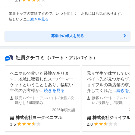
業界トップの業績ですので、いつも忙しく、お店には活気があります。
新しいメニ
…続きを見る
募集中の求人を見る
社員クチコミ
（パート・アルバイト）
ベニマルで働いた経験がありま
元々学生で休学していた
す、地域に密着したスーパーマー
バイト先が見つからず、
ケットということもあり、幅広い
ョイフルの新店舗の求人
年代のお客様が
…
続きを見る
介してくれた
…
続きを見
販売 / パート・アルバイト / 女性 / 役
接客 / パート・アルバイト 
職なし / 退職済み
い / 役職なし / 現職
2026年頃の話
20
株式会社ヨークベニマル
株式会社ジョイフル
3.5
2.8