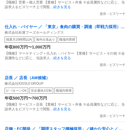
【職種】営業＞個人営業 【業種】サービス＞外食 ※会員属性などに応じ、当
該求人をビズリーチ上で閲覧
…続きを見る
提供：ビズリーチ
仕入れ・バイヤー ／ 「東京」食肉の購買・調達（即戦力採用）
株式会社松屋フーズホールディングス
「松屋」等・プライム上場・残業20時間程度・海外出張あり
残業月20時間以内
海外出張あり
職場内禁煙
年収800万円〜1,000万円
【職種】マーケティング＞仕入れ・バイヤー 【業種】サービス＞その他 ※会
員属性などに応じ、当該求人
…続きを見る
提供：ビズリーチ
店長 ／ 店長（AM候補）
株式会社KISSUI GROUP
U・IターンOK
完全週休2日制
職場内禁煙
年収500万円〜700万円
【職種】サービス＞店長 【業種】サービス＞外食 ※会員属性などに応じ、当
該求人をビズリーチ上で閲覧
…続きを見る
提供：ビズリーチ
店舗・FC開発 ／ 「調理スタッフ積極採用」／確かな安心と／確