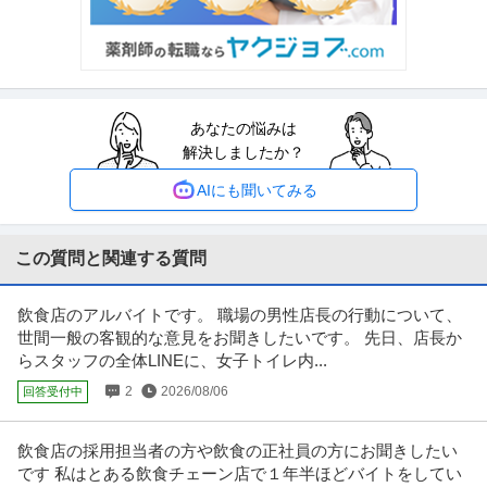
日給1万円〜1.2万円
週1日～OK！登録制でスキマ時間に勤務可能！直行直帰OK/交通費全額支給等
働きやすい環境です★ 福
…続きを見る
提供：シンテイ警備株式会社 松戸支社
あなたの悩みは
セキュリティスタッフ
解決しましたか？
株式会社シンコー警備保障 川口
新着
パート・アルバイト
未経験OK
交通費支給
主婦・主夫歓迎
AIにも聞いてみる
日給3万円
《警備Staff》短期OK！シフト自由★働きやすさ保証します！ 週0～6日ま
で、ライフスタイルに合
…続きを見る
この質問と関連する質問
提供：株式会社シンコー警備保障 川口
飲食店のアルバイトです。 職場の男性店長の行動について、
イベントスタッフ／試験監督／イベント設営
世間一般の客観的な意見をお聞きしたいです。 先日、店長か
株式会社マッシュ
らスタッフの全体LINEに、女子トイレ内...
新着
パート・アルバイト
未経験OK
交通費支給
学歴不問
2
2026/08/06
回答受付中
日給2.2万円
マッシュのバイトは単発・短期OK！イベントバイトで稼ごう！夏はイベント
盛り！マッシュで充実した毎日
…続きを見る
飲食店の採用担当者の方や飲食の正社員の方にお聞きしたい
提供：バイトル
です 私はとある飲食チェーン店で１年半ほどバイトをしてい