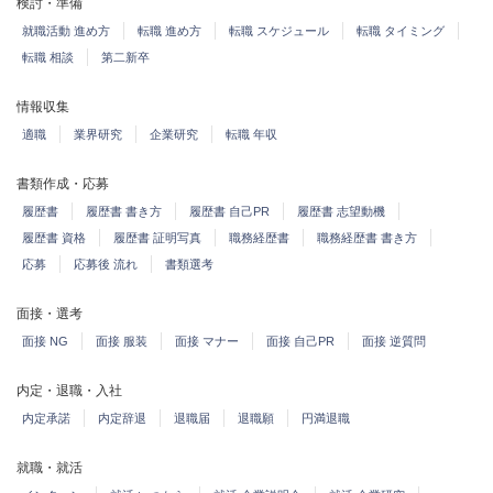
検討・準備
就職活動 進め方
転職 進め方
転職 スケジュール
転職 タイミング
転職 相談
第二新卒
情報収集
適職
業界研究
企業研究
転職 年収
書類作成・応募
履歴書
履歴書 書き方
履歴書 自己PR
履歴書 志望動機
履歴書 資格
履歴書 証明写真
職務経歴書
職務経歴書 書き方
応募
応募後 流れ
書類選考
面接・選考
面接 NG
面接 服装
面接 マナー
面接 自己PR
面接 逆質問
内定・退職・入社
内定承諾
内定辞退
退職届
退職願
円満退職
就職・就活