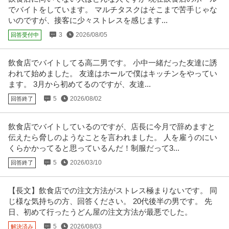
でバイトをしています。 マルチタスクはそこまで苦手じゃな
香りを楽しめる香りのECショップです。 フルボトル購入前に香りを試したい
方や、流行りの香水を少量ず
…続きを見る
いのですが、接客に少々ストレスを感じます...
提供：エンゲージ
3
2026/08/05
回答受付中
一般事務
飲食店でバイトしてる高二男です。 小中一緒だった友達に誘
銀座スエヒロカフェテリアサービス株式会社
われて始めました。 友達はホールで僕はキッチンをやってい
パート・アルバイト
未経験OK
交通費支給
ミドル活躍中
ます。 3月から初めてるのですが、友達...
年収249.6万円
5
2026/08/02
回答終了
しゅふの働くを応援！ [求人概要 698【事務＆調理補助】企業内食堂での簡単
な事務と 調理補助”盛
…続きを見る
提供：キャリアインデックス転職
飲食店でバイトしているのですが、店長に今月で辞めますと
伝えたら脅しのようなことを言われました。 人を雇うのにい
この条件の求人をもっと見る
くらかかってると思っているんだ！制服だって3...
5
2026/03/10
回答終了
【長文】飲食店での注文方法がストレス極まりないです。 同
じ様な気持ちの方、回答ください。 20代後半の男です。 先
日、初めて行ったうどん屋の注文方法が最悪でした。
5
2026/08/03
解決済み