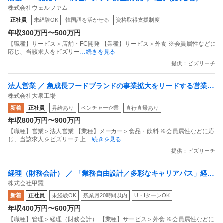
株式会社ウェルファム
実な成長を銀座の名店で一流へ…／資格取得・独立支援あり
正社員
未経験OK
韓国語を活かせる
資格取得支援制度
年収300万円〜500万円
【職種】サービス＞店舗・FC開発 【業種】サービス＞外食 ※会員属性などに
応じ、当該求人をビズリー
…続きを見る
提供：ビズリーチ
法人営業 ／ 急成長フードブランドの事業拡大をリードする営業リ
株式会社大泉工場
ーダー
新着
正社員
昇給あり
ベンチャー企業
直行直帰あり
年収800万円〜900万円
【職種】営業＞法人営業 【業種】メーカー＞食品・飲料 ※会員属性などに応
じ、当該求人をビズリーチ上
…続きを見る
提供：ビズリーチ
経理（財務会計） ／ 「業務自由設計／多彩なキャリアパス」経理
株式会社甲羅
／「赤から・甲羅本店（かに日本料理ブランド）」など有名店を
新着
正社員
未経験OK
残業月20時間以内
U・IターンOK
手掛ける企業の変革期のコアメンバー
年収400万円〜600万円
【職種】管理＞経理（財務会計） 【業種】サービス＞外食 ※会員属性などに