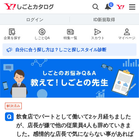
Yahoo!しごとカタログ
検索
通知数
i
ログイン
ID新規取得
企業を探す
しごとQA
特集一覧
スカウト
マイページ
自分に合う探し方は？しごと探しスタイル診断
解決済み
飲食店でパートとして働いて2ヶ月経ちました
が、店長が嫌で他の従業員4人も辞めていきま
した。感情的な店長で気にならない事があれば