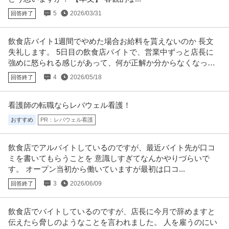
5
2026/03/31
回答終了
飲食店バイト1週間でやめた場合お給料を貰えないのか 長文
失礼します。 5日目の飲食店バイトで、営業中ずっと店長に
強めに怒られる感じがあって、何が正解か分からなくなって
泣いて早退した。
4
2026/05/18
回答終了
看護師の転職ならレバウェル看護！
おすすめ
PR：レバウェル看護
飲食店でアルバイトしているのですが、最近バイト先が口コ
ミを書いてもらうことを 意識しすぎてなんかやりづらいで
す。 オープン当初から働いていますが最初は口コ...
3
2026/06/09
回答終了
飲食店でバイトしているのですが、店長に今月で辞めますと
伝えたら脅しのようなことを言われました。 人を雇うのにい