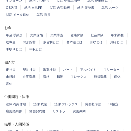
インターン
就活 いつから
就活 企業説明会
就活 企業研究
OB訪問
就活 自己PR
就活 志望動機
就活 履歴書
就活 スーツ
就活 メール返信
就活 面接
お金
年金 手続き
失業保険
失業手当
健康保険
社会保険
年末調整
退職金
財形貯蓄
歩合制とは
基本給とは
月収とは
月給とは
手取りとは
年収とは
働き方
正社員
契約社員
派遣社員
パート
アルバイト
フリーター
未経験
在宅勤務
資格
転勤
フレックス
時短勤務
産休
育休
労働問題・法律
法律 有給休暇
法律 残業
法律 フレックス
労働基準法
36協定
雇用契約書
労働契約書
リストラ
試用期間
職場・人間関係