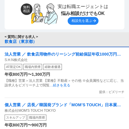
実は転職エージェントは
無料
相談
悩み相談だけでもOK
相談先を選ぶ
< 質問に関する求人 >
飲食店（東京都）
法人営業 ／ 飲食店用物件のリーシング前給保証年収1000万円以
S.H.N株式会社
上可能営業経験者募集
AT限定OK
職場内禁煙
経験者優遇
年収800万円〜1,300万円
【職種】営業＞法人営業 【業種】不動産＞その他 ※会員属性などに応じ、当
該求人をビズリーチ上で閲覧
…続きを見る
提供：ビズリーチ
個人営業 ／ 店長／韓国発ブランド「MOM’S TOUCH」日本展開
株式会社MOM'S TOUCH TOKYO
の拡大を推進！
スキルアップ
職場内禁煙
年収800万円〜900万円