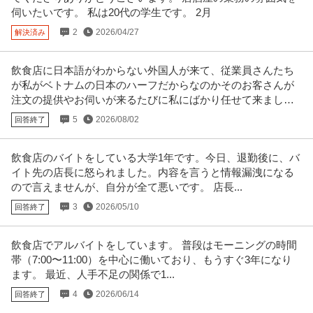
伺いたいです。 私は20代の学生です。 2月
2
2026/04/27
解決済み
飲食店に日本語がわからない外国人が来て、従業員さんたち
が私がベトナムの日本のハーフだからなのかそのお客さんが
注文の提供やお伺いが来るたびに私にばかり任せて来まし
た。
5
2026/08/02
回答終了
飲食店のバイトをしている大学1年です。今日、退勤後に、バ
イト先の店長に怒られました。内容を言うと情報漏洩になる
ので言えませんが、自分が全て悪いです。 店長...
3
2026/05/10
回答終了
飲食店でアルバイトをしています。 普段はモーニングの時間
帯（7:00〜11:00）を中心に働いており、もうすぐ3年になり
ます。 最近、人手不足の関係で1...
4
2026/06/14
回答終了