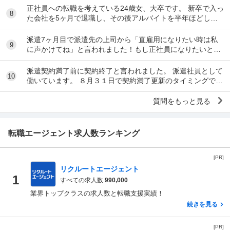
正社員への転職を考えている24歳女、大卒です。 新卒で入っ
8
た会社を5ヶ月で退職し、その後アルバイトを半年ほどして
現在に至ります。 先日エージェントに無期雇...
派遣7ヶ月目で派遣先の上司から「直雇用になりたい時は私
9
に声かけてね」と言われました！もし正社員になりたいと伝
えた場合、派遣先が派遣元に違約金?紹介料?を払...
派遣契約満了前に契約終了と言われました。 派遣社員として
10
働いています。 ８月３１日で契約満了更新のタイミングで７
月２８に派遣元に９月から週5日勤務から週...
質問をもっと見る
転職エージェント求人数ランキング
[PR]
リクルートエージェント
1
すべての求人数
990,000
業界トップクラスの求人数と転職支援実績！
続きを見る
[PR]