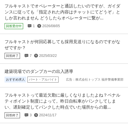
提供：ケア人材バンク
フルキャストでオペレーターと通話したいのですが、ガイダ
ンスに従っても「指定された内容はチャットにてどうぞ」と
この条件の求人をもっと見る
しか言われません どうしたらオペレーターに繋が...
1
2026/08/05
回答受付中
フルキャストが何回応募しても採用見送りになるのですがな
ぜですか？
7
2025/03/22
回答終了
建築現場でのダンプカーの出入誘導
おすすめ求人
パート・アルバイト
広告：株式会社トップス 福井警備事業部
フルキャストって最近欠勤に厳しくなりましたよね？ペナル
ティポイント制度によって。昨日自転車がパンクしてしま
い、遅刻確定してパンクした時点でいた場所からの最...
3
2024/11/17
回答終了