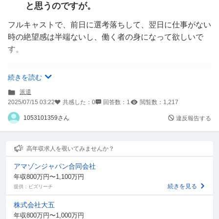
と思うのですが。
フルキャストで、前日に選考落ちして、翌日に仕事がない
時の絶望感は半端ないし、働く者の身になって欲しいで
す。
そこまで高度な仕事はないので、早い者勝ちで何ら問題な
続きを読む
いと思います。
派遣
2025/07/15 03:22
共感した：
0
回答数：
1
閲覧数：
1,217
早い者勝ちじゃダメなら、企業はタイミーなんか使わない
1053101359さん
違反報告する
と思うので。
皆の意見を伺いたいです。
高年収求人を覗いてみませんか？
アマゾンジャパン合同会社
年収800万円〜1,100万円
続きを見る
提供：ビズリーチ
株式会社大五
年収800万円〜1,000万円