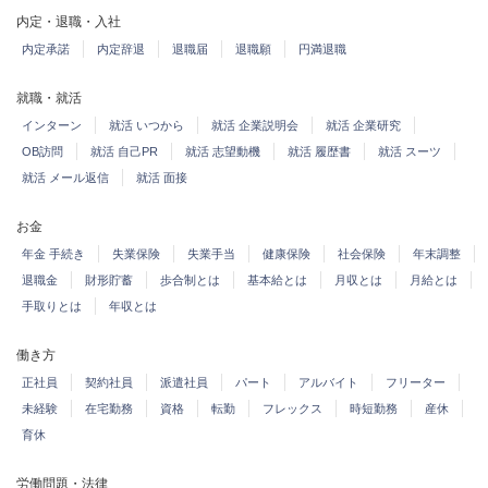
内定・退職・入社
内定承諾
内定辞退
退職届
退職願
円満退職
就職・就活
インターン
就活 いつから
就活 企業説明会
就活 企業研究
OB訪問
就活 自己PR
就活 志望動機
就活 履歴書
就活 スーツ
就活 メール返信
就活 面接
お金
年金 手続き
失業保険
失業手当
健康保険
社会保険
年末調整
退職金
財形貯蓄
歩合制とは
基本給とは
月収とは
月給とは
手取りとは
年収とは
働き方
正社員
契約社員
派遣社員
パート
アルバイト
フリーター
未経験
在宅勤務
資格
転勤
フレックス
時短勤務
産休
育休
労働問題・法律