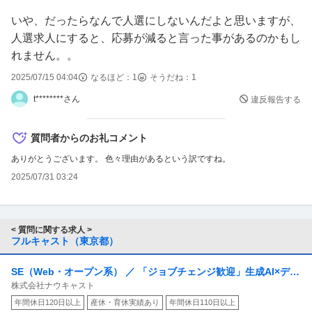
いや、だったらなんで人選にしないんだよと思いますが、
人選求人にすると、応募が減ると言った事があるのかもし
れません。。
2025/07/15 04:04
なるほど：
1
そうだね：
1
t********さん
違反報告する
質問者からのお礼コメント
ありがとうございます。 色々理由があるという訳ですね。
2025/07/31 03:24
< 質問に関する求人 >
フルキャスト（東京都）
SE（Web・オープン系） ／ 「ジョブチェンジ歓迎」生成AI×デー
株式会社ナウキャスト
タ活用の新規事業でAIフルサイクルエンジニア募集
年間休日120日以上
産休・育休実績あり
年間休日110日以上