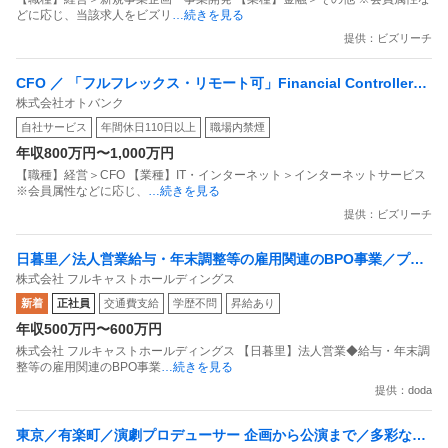
どに応じ、当該求人をビズリ
…続きを見る
提供：ビズリーチ
CFO ／ 「フルフレックス・リモート可」Financial Controller
株式会社オトバンク
（財務・会計統括責任者）／IPOを牽引する財務・会計統括責任者
自社サービス
年間休日110日以上
職場内禁煙
年収800万円〜1,000万円
【職種】経営＞CFO 【業種】IT・インターネット＞インターネットサービス
※会員属性などに応じ、
…続きを見る
提供：ビズリーチ
日暮里／法人営業給与・年末調整等の雇用関連のBPO事業／プラ
株式会社 フルキャストホールディングス
イム上場／年休122日／リモート可
新着
正社員
交通費支給
学歴不問
昇給あり
年収500万円〜600万円
株式会社 フルキャストホールディングス 【日暮里】法人営業◆給与・年末調
整等の雇用関連のBPO事業
…続きを見る
提供：doda
東京／有楽町／演劇プロデューサー 企画から公演まで／多彩な自