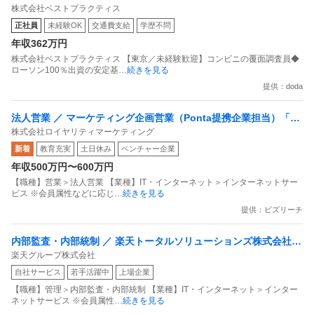
株式会社ベストプラクティス
定基盤／月５日在宅／残業月10時間
正社員
未経験OK
交通費支給
学歴不問
年収362万円
株式会社ベストプラクティス 【東京／未経験歓迎】コンビニの覆面調査員◆
ローソン100％出資の安定基
…続きを見る
提供：doda
法人営業 ／ マーケティング企画営業（Ponta提携企業担当）「国
株式会社ロイヤリティマーケティング
内最大級の共通ポイントサービスを展開／無駄のない消費社会を
新着
教育充実
土日休み
ベンチャー企業
目指すデータマーケティングカンパニー」
年収500万円〜600万円
【職種】営業＞法人営業 【業種】IT・インターネット＞インターネットサー
ビス ※会員属性などに応じ
…続きを見る
提供：ビズリーチ
内部監査・内部統制 ／ 楽天トータルソリューションズ株式会社
楽天グループ株式会社
戦略事業コンプライアンス支援部 業務統制支援課：ショップコン
自社サービス
若手活躍中
上場企業
プライアンス推進担当（SBCSD）
【職種】管理＞内部監査・内部統制 【業種】IT・インターネット＞インター
ネットサービス ※会員属性
…続きを見る