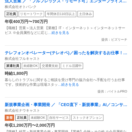
法人営業 ／ 「フルフレックス・リモート可」エンタープライズ法
株式会社オトバンク
人営業（FS／CS）／audiobook.jp法人版
正社員
リモートワーク
年間休日110日以上
土日休み
年収400万円〜700万円
【職種】営業＞法人営業 【業種】IT・インターネット＞インターネットサー
ビス ※会員属性などに応じ
…続きを見る
提供：ビズリーチ
テレフォンオペレーター(テレオペ)／困ったを解決するお仕事！生
株式会社フルキャスト
活トラブルの受付と手配スタッフ
派遣社員
未経験OK
交通費支給
ミドル活躍中
時給1,800円
暮らしのトラブルに関するご相談を受け専門の協力会社へ手配を行うお仕事
です。技術的な作業は現場スタッ
…続きを見る
提供：バイトルPRO
新規事業企画・事業開発 ／ 「CEO直下・新規事業」AI／コンサル
株式会社ナウキャスト
タント
新着
正社員
未経験OK
自社サービス
ストックオプション
年収1,200万円〜2,000万円
【職種】経営＞新規事業企画・事業開発 【業種】金融＞その他 ※会員属性な