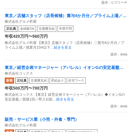
提供：ビズリーチ
東京／店舗スタッフ（店長候補）賞与4か月分／プライム上場／残
株式会社グルメ杵屋
業月15H以下／新店オープン多数
正社員
未経験OK
交通費支給
学歴不問
年収420万円〜560万円
株式会社グルメ杵屋 【東京】店舗スタッフ（店長候補）◇賞与4か月分／プ
ライム上場／残業月15H以下
…続きを見る
提供：doda
東京／経営企画マネージャー（アパレル）イオンGの安定基盤／
株式会社コックス
面接1回／即入社歓迎
新着
正社員
交通費支給
昇給あり
在宅ワーク
年収500万円〜700万円
株式会社コックス 【東京】経営企画マネージャー（アパレル）◆イオンGの
安定基盤／面接1回／即入社歓
…続きを見る
提供：doda
販売・サービス業（小売・外食・専門）
株式会社グルメ杵屋