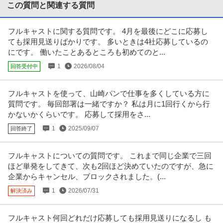
性などに応じ、当該求人をビ
…続きを見る
この質問と関連する質問
提供：ビズリーチ
フルキャストに関する質問です。 4月を最後にどこに応募し
採用 ／ 「新橋」人事／HR領域 ～代表直下で裁量大／土日祝休み
ても採用見送りばかりです。 多いときは4社応募しているの
クラウドコンサルティング株式会社
にです。 働いたことあるところも初めてのと...
新着
正社員
土日休み
フリーランス
年間休日120日以上
1
2026/08/04
回答受付中
年収400万円〜500万円
【職種】人事＞採用 【業種】コンサルティング＞コンサルティング ※会員属
性などに応じ、当該求人をビ
…続きを見る
フルキャストを使って、山崎パンで仕事を多くしている方に
提供：ビズリーチ
質問です。 毎回部署は一緒ですか？ 私は月に1回行くから行
かないかくらいです。 応募して採用をさ...
年収1000万円も可能×土日祝休み／外国人人材紹介の法人営業／
1
2025/09/07
回答終了
上野グループホールディングス株式会社
マネジメント業務
正社員
交通費支給
土日休み
介護休暇あり
フルキャストについての質問です。 これまで同じ企業で三回
月給47万円〜62.5万円
ほど単発をしてきて、次も2回ほど決めていたのですが、急に
【年収1000万円も可能×土日祝休み】外国人人材紹介の法人営業｜マネジメ
企業からキャンセル、ブロックされました。(...
ント業務 【高収入！稼ぐな
…続きを見る
提供：上野グループホールディングス株式会社
1
2026/07/31
解決済み
経理（財務会計） ／ 経理／土日祝休み／服装自由／賞与4か月分
フルキャスト何回どれだけ応募しても採用見送りになるし も
株式会社林電子
／平均年齢30代／残業月10時間