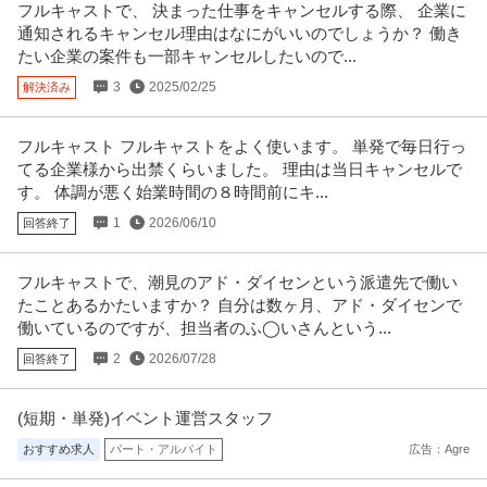
フルキャストで、 決まった仕事をキャンセルする際、 企業に
通知されるキャンセル理由はなにがいいのでしょうか？ 働き
たい企業の案件も一部キャンセルしたいので...
3
2025/02/25
解決済み
フルキャスト フルキャストをよく使います。 単発で毎日行っ
てる企業様から出禁くらいました。 理由は当日キャンセルで
す。 体調が悪く始業時間の８時間前にキ...
1
2026/06/10
回答終了
フルキャストで、潮見のアド・ダイセンという派遣先で働い
たことあるかたいますか？ 自分は数ヶ月、アド・ダイセンで
働いているのですが、担当者のふ◯いさんという...
2
2026/07/28
回答終了
(短期・単発)イベント運営スタッフ
おすすめ求人
パート・アルバイト
広告：Agre