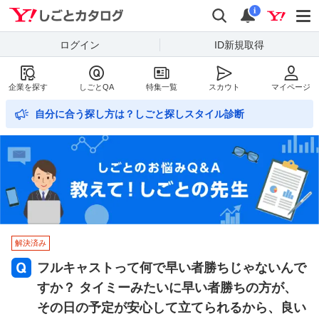
Yahoo!しごとカタログ
検索
通知数
i
ログイン
ID新規取得
企業を探す
しごとQA
特集一覧
スカウト
マイページ
自分に合う探し方は？しごと探しスタイル診断
解決済み
フルキャストって何で早い者勝ちじゃないんで
すか？ タイミーみたいに早い者勝ちの方が、
その日の予定が安心して立てられるから、良い