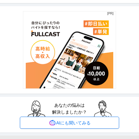
株式会社ギンビス
子どうぶつ」でお馴染みのお菓子メーカー ギンビス「「しみチョ
正社員
産休・育休実績あり
転勤なし
自社サービス
ココーン」「アスパラガス」などのロングセラー商品を製造／土
年収800万円〜1,200万円
日祝休み／転勤なし／勤務地日本橋」（株式会社ギンビス）
【職種】マーケティング＞商品企画 【業種】メーカー＞食品・飲料 ※会員属
性などに応じ、当該求人をビ
…続きを見る
提供：ビズリーチ
法務・コンプライアンス ／ 「測量士・測量士補・測量助手」最新
ひかり司法書士法人
ドローン・3Dレーザースキャナーを駆使する先進的測量技術者／
正社員
土日休み
高収入
完全週休2日制
創業90年の強固なグループ基盤／京都・丸太町駅徒歩1分／完全週
年収800万円〜1,000万円
休2日（土日祝）
【職種】管理＞法務・コンプライアンス 【業種】士業＞その他 ※会員属性な
どに応じ、当該求人をビズリ
…続きを見る
提供：ビズリーチ
あなたの悩みは
建築施工管理 ／ 建築施工管理（現場所長・所長候補）／転勤なし
解決しましたか？
株式会社トーヨー冨士工
／完全週休2日（土日祝）・年休125日
正社員
土日休み
転勤なし
産休・育休実績あり
AIにも聞いてみる
年収800万円〜1,000万円
【職種】施工管理＞建築施工管理 【業種】建設＞建設・建築・土木 ※会員属