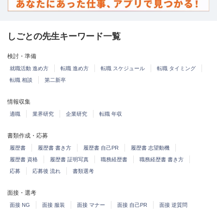
しごとの先生キーワード一覧
検討・準備
就職活動 進め方
転職 進め方
転職 スケジュール
転職 タイミング
転職 相談
第二新卒
情報収集
適職
業界研究
企業研究
転職 年収
書類作成・応募
履歴書
履歴書 書き方
履歴書 自己PR
履歴書 志望動機
履歴書 資格
履歴書 証明写真
職務経歴書
職務経歴書 書き方
応募
応募後 流れ
書類選考
面接・選考
面接 NG
面接 服装
面接 マナー
面接 自己PR
面接 逆質問