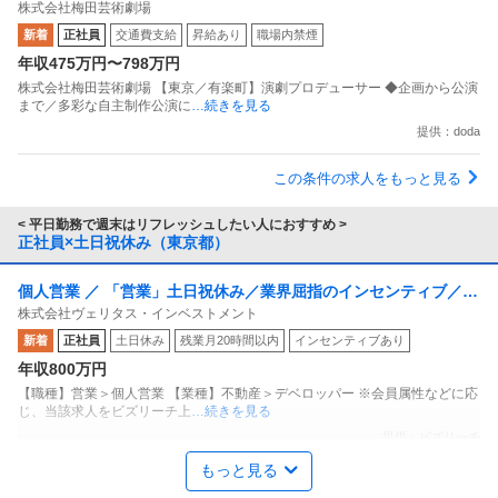
株式会社梅田芸術劇場
主制作公演に携われる／阪急阪神GP
新着
正社員
交通費支給
昇給あり
職場内禁煙
年収475万円〜798万円
株式会社梅田芸術劇場 【東京／有楽町】演劇プロデューサー ◆企画から公演
まで／多彩な自主制作公演に
…続きを見る
提供：doda
この条件の求人をもっと見る
< 平日勤務で週末はリフレッシュしたい人におすすめ >
正社員×土日祝休み（東京都）
個人営業 ／ 「営業」土日祝休み／業界屈指のインセンティブ／残
株式会社ヴェリタス・インベストメント
業月10h
新着
正社員
土日休み
残業月20時間以内
インセンティブあり
年収800万円
【職種】営業＞個人営業 【業種】不動産＞デベロッパー ※会員属性などに応
じ、当該求人をビズリーチ上
…続きを見る
提供：ビズリーチ
もっと見る
商品企画 ／ 「商品企画／マーケティングマネージャー」「たべっ