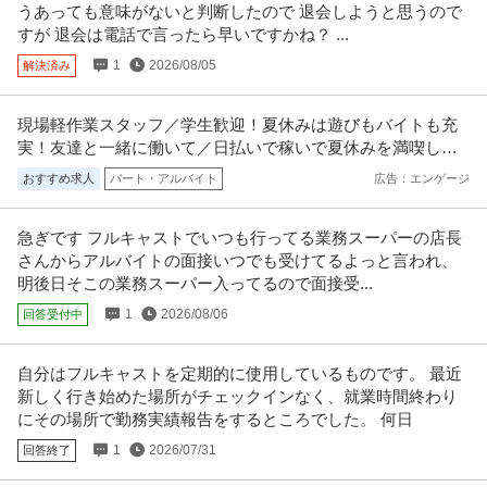
うあっても意味がないと判断したので 退会しようと思うので
正社員
交通費支給
昇給あり
在宅ワーク
すが 退会は電話で言ったら早いですかね？ ...
年収300万円〜500万円
1
2026/08/05
解決済み
【職種】管理＞経理（財務会計） 【業種】IT・インターネット＞ソフトウエ
ア ※会員属性などに応じ、
…続きを見る
提供：ビズリーチ
現場軽作業スタッフ／学生歓迎！夏休みは遊びもバイトも充
実！友達と一緒に働いて／日払いで稼いで夏休みを満喫しよ
羽田空港／施設保全サポート年休126日／土日祝休／残業10H以下
う！
おすすめ求人
パート・アルバイト
広告：エンゲージ
株式会社スタッド
／内勤9割／安定性が強みの建コン
正社員
交通費支給
昇給あり
ミドル活躍中
急ぎです フルキャストでいつも行ってる業務スーパーの店長
年収400万円〜620万円
さんからアルバイトの面接いつでも受けてるよっと言われ、
株式会社スタッド ＜羽田空港＞施設保全サポート◆年休126日／土日祝休／
残業10H以下／内勤9割／
…続きを見る
明後日そこの業務スーパー入ってるので面接受...
提供：doda
1
2026/08/06
回答受付中
サビ管 研修修了証必須／サービス管理責任者／土日祝休み／自立
自分はフルキャストを定期的に使用しているものです。 最近
株式会社Kaien/Kaien上野
訓練
新しく行き始めた場所がチェックインなく、就業時間終わり
正社員
交通費支給
昇給あり
土日休み
にその場所で勤務実績報告をするところでした。 何日
月給31.8万円〜38.9万円
1
2026/07/31
回答終了
自立訓練事業所にてサービス管理責任者の募集です＠台東区 【業務内容】 自
立訓練事業所におけるサービ
…続きを見る