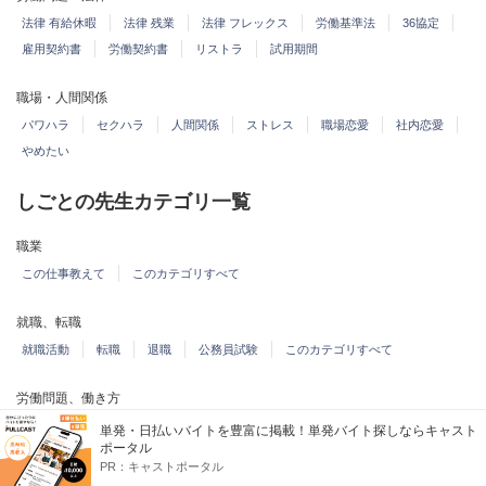
法律 有給休暇
法律 残業
法律 フレックス
労働基準法
36協定
雇用契約書
労働契約書
リストラ
試用期間
職場・人間関係
パワハラ
セクハラ
人間関係
ストレス
職場恋愛
社内恋愛
やめたい
しごとの先生カテゴリ一覧
職業
この仕事教えて
このカテゴリすべて
就職、転職
就職活動
転職
退職
公務員試験
このカテゴリすべて
労働問題、働き方
単身赴任、転勤
労働問題
労働条件、給与、残業
失業、リストラ
単発・日払いバイトを豊富に掲載！単発バイト探しならキャスト
ポータル
仕事効率化、ノウハウ
このカテゴリすべて
PR：
キャストポータル