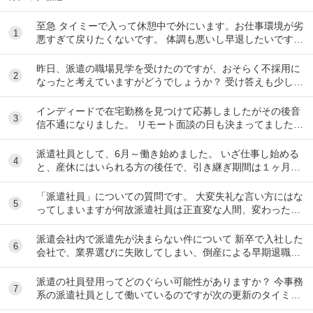
至急 タイミーで入って休憩中で外にいます。お仕事環境が劣
1
悪すぎて戻りたくないです。 体調も悪いし早退したいです。
電話したのですが通話中で一生繋がらなくて...
昨日、派遣の職場見学を受けたのですが、おそらく不採用に
2
なったと考えていますがどうでしょうか？ 受け答えも少し淀
みがあったりして、派遣先の企業さんにとっての...
インディードで在宅勤務を見つけて応募しましたがその後音
3
信不通になりました。 リモート面談の日も決まってました。
リクルーティングソリューションという会...
派遣社員として、6月～働き始めました。 いざ仕事し始める
4
と、産休にはいられる方の後任で、引き継ぎ期間は１ヶ月し
かありませんでした。(そのような話は一切聞い...
「派遣社員」についての質問です。 大変失礼な言い方にはな
5
ってしまいますが何故派遣社員は正直変な人間、変わった人
間が多いのですか? 現在私の勤務してる職場(...
派遣会社内で派遣先が決まらない件について 新卒で入社した
6
会社で、業界選びに失敗してしまい、倒産による早期退職を
経験、 その後派遣会社にて無期雇用派遣で...
派遣の社員登用ってどのぐらい可能性がありますか？ 今事務
7
系の派遣社員として働いているのですが次の更新のタイミン
グで社員にならないかというお話をいただきま...