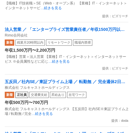
【職種】IT技術職＞SE（Web・オープン系） 【業種】IT・インターネット＞
インターネットサービ
…続きを見る
提供：ビズリーチ
法人営業 ／ 「エンタープライズ営業責任者／年収1500万円以
Rimo合同会社
上」1社1億円規模の大手企業開拓の戦略設計から担うAI議事録Sa
新着
残業月20時間以内
リモートワーク
職場内禁煙
aS×エンプラ事業立ち上げリモート・フルフレックス・副業OK
年収1,500万円〜2,200万円
【職種】営業＞法人営業 【業種】IT・インターネット＞インターネットサー
ビス ※会員属性などに応じ
…続きを見る
提供：ビズリーチ
五反田／社内SE／東証プライム上場 ／ 転勤無 ／ 完全週休2日制
株式会社 フルキャストホールディングス
／ 残業10時間以下
新着
正社員
交通費支給
昇給あり
在宅ワーク
年収500万円〜700万円
株式会社 フルキャストホールディングス 【五反田】社内SE※東証プライム上
場 / 転勤無 / 完全
…続きを見る
提供：doda