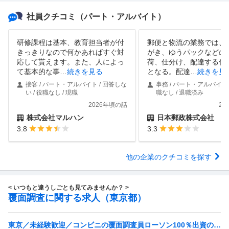
社員クチコミ
（パート・アルバイト）
研修課程は基本、教育担当者が付
郵便と物流の業務では、
きっきりなので何かあればすぐ対
がき、ゆうパックなどの
応して貰えます。また、人によっ
荷、仕分け、配達する仕
て基本的な事
…
続きを見る
となる。配達
…
続きを見
接客 / パート・アルバイト / 回答しな
事務 / パート・アルバイト /
い / 役職なし / 現職
職なし / 退職済み
2026年頃の話
20
株式会社マルハン
日本郵政株式会社
3.8
3.3
他の企業のクチコミを探す
< いつもと違うしごとも見てみませんか？ >
覆面調査に関する求人（東京都）
東京／未経験歓迎／コンビニの覆面調査員ローソン100％出資の安