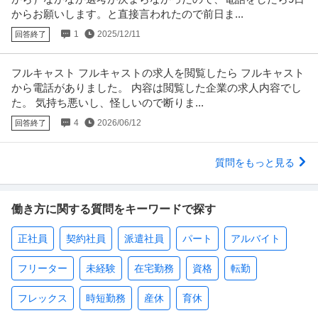
からお願いします。と直接言われたので前日ま...
1
2025/12/11
回答終了
フルキャスト フルキャストの求人を閲覧したら フルキャスト
から電話がありました。 内容は閲覧した企業の求人内容でし
た。 気持ち悪いし、怪しいので断りま...
4
2026/06/12
回答終了
質問をもっと見る
働き方に関する質問をキーワードで探す
正社員
契約社員
派遣社員
パート
アルバイト
フリーター
未経験
在宅勤務
資格
転勤
フレックス
時短勤務
産休
育休