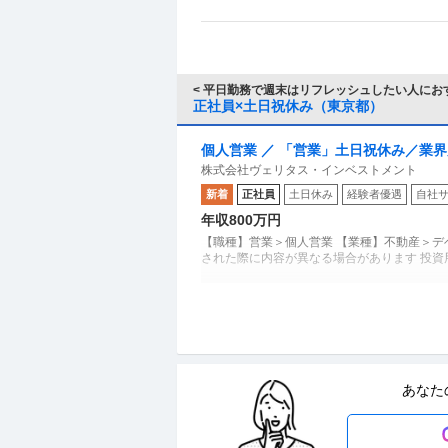
< 平日勤務で週末はリフレッシュしたい人におす
正社員×土日祝休み（東京都）
個人営業 ／ 「営業」土日祝休み／業界
株式会社ヴェリタス・インベストメント
新着
正社員
土日休み
経験者優遇
自社
年収800万円
【職種】営業＞個人営業 【業種】不動産＞デ
された際に内容が異なる場合があります 投
商品企画 ／ 「商品企画／マーケティ
株式会社ギンビス
子メーカー ギンビス「「しみチョコ
正社員
産休・育休実績あり
転勤なし
自社
土日祝休み／転勤なし／勤務地日本橋
あなた
年収800万円〜1,200万円
【職種】マーケティング＞商品企画 【業種】
チ上で閲覧された際に内容が異なる場合があ