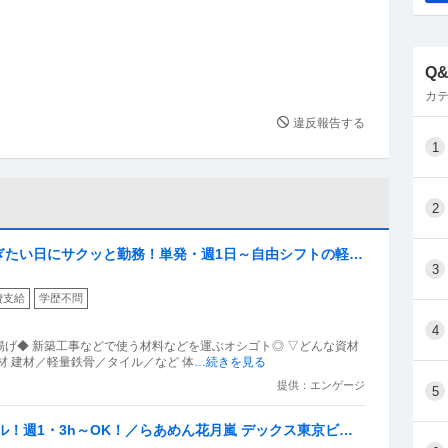
Q
カテ
違反報告する
1
2
ぎたい日にサクッと勤務！単発・週1日～自由シフトの軽作
3
費支給
学歴不問
4
材 建材／軽量鉄骨／タイル／など 体
…続きを見る
提供：エンゲージ
5
ル！週1・3h～OK！／らあめん花月嵐 デックス東京ビー