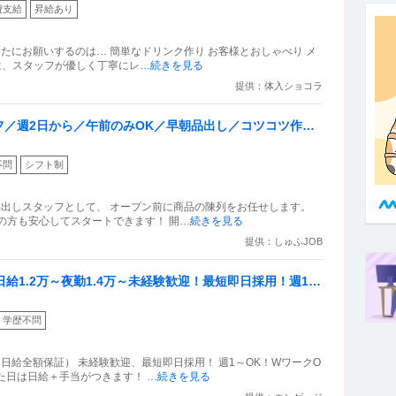
費支給
昇給あり
」］であなたにお願いするのは… 簡単なドリンク作り お客様とおしゃべり メ
は、スタッフが優しく丁寧にレ
…続きを見る
提供：体入ショコラ
／週2日から／午前のみOK／早朝品出し／コツコツ作業
せします／1日2時間でOK！接客は一切ありません
不問
シフト制
の方も安心してスタートできます！ 開
…続きを見る
提供：しゅふJOB
日給1.2万～夜勤1.4万～未経験歓迎！最短即日採用！週1～
学歴不問
～（日給全額保証） 未経験歓迎、最短即日採用！ 週1～OK！WワークO
だけた日は日給＋手当がつきます！
…続きを見る