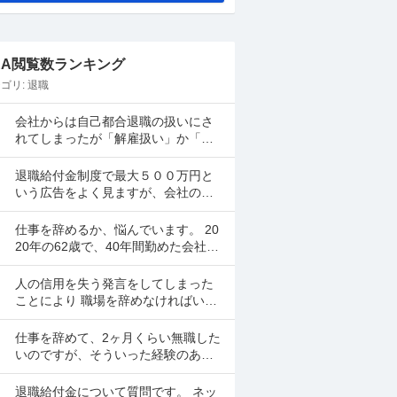
&A閲覧数ランキング
ゴリ:
退職
会社からは自己都合退職の扱いにさ
れてしまったが「解雇扱い」か「特
定理由離職者」に労基やハローワー
クに数字を具体的な法律による根拠
退職給付金制度で最大５００万円と
にのっとって覆した例を教え...
いう広告をよく見ますが、会社の退
職金と失業保険以外に何か制度があ
るのでしょうか？
仕事を辞めるか、悩んでいます。 20
20年の62歳で、40年間勤めた会社を
定年退職しました。もう働くつもり
は無かったので、家族に働かないと
人の信用を失う発言をしてしまった
宣言しました。 ...
ことにより 職場を辞めなければいけ
なくなりました。自己都合というよ
り、私の、今後は気をつけて仕事を
仕事を辞めて、2ヶ月くらい無職した
行なっていきたいという言...
いのですが、そういった経験のある
方に質問です。 色々と疲れてしまい
まして、仕事を辞めようかなと思っ
退職給付金について質問です。 ネッ