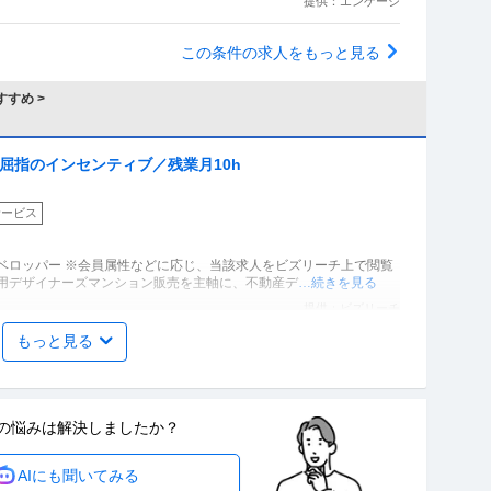
提供：エンゲージ
この条件の求人をもっと見る
すめ >
屈指のインセンティブ／残業月10h
サービス
ベロッパー ※会員属性などに応じ、当該求人をビズリーチ上で閲覧
資用デザイナーズマンション販売を主軸に、不動産デ
…続きを見る
提供：ビズリーチ
もっと見る
ングマネージャー」「たべっ子どうぶつ」でお馴染みのお菓
コーン」「アスパラガス」などのロングセラー商品を製造／
サービス
」（株式会社ギンビス）
の悩みは
解決しましたか？
メーカー＞食品・飲料 ※会員属性などに応じ、当該求人をビズリー
AIにも聞いてみる
ります 【あの頃も今も愛され続けるために。私たち
…続きを見る