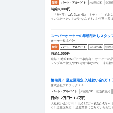
新着
パート・アルバイト
未経験OK
交通
時給6,000円
［「昼×夜」cafe&bar kitty「キティ
インはたったこれだけなんです♪ お仕事内容
スーパーオーケーの早朝品出しスタッフ
オーケー株式会社
がメイン！オープン前の商品陳列をお任
新着
パート・アルバイト
未経験OK
学歴
時給1,550円
給与： 時給1550円~ 仕事内容： オーケーの品出しスタッフとして、 オープン前に商品の陳列をお任せします。
シンプルで覚えやすいお仕事なので、 未経験
警備員／ 足立区限定 入社祝い金5万！
株式会社プロテック２４
OK！
パート・アルバイト
未経験OK
交通費支給
日給1.2万円〜1.4万円
入社祝い金5万円！ 日給1.2万～夜勤1.4万
K！ 足立区限定！ 送迎業務にご対応いた