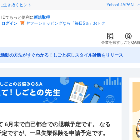
クに生き抜くヒント
Yahoo! JAPAN
IDでもっと便利に
新規取得
ログイン
ヤフーショッピングなら「毎日5％」おトク
企業を探す
しごとQA
職活動の方法がすぐわかる！しごと探しスタイル診断をリリース
て 6月末で自己都合での退職予定です。 なる
予定ですが、一旦失業保険を申請予定です。