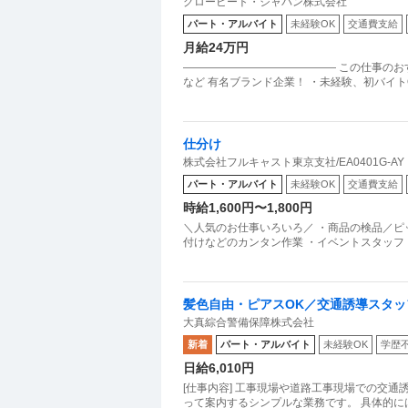
グロービート・ジャパン株式会社
チ店
パート・アルバイト
未経験OK
交通費支給
月給24万円
―――――――――――――― この仕事のお
など 有名ブランド企業！ ・未経験、初バイトO
仕分け
株式会社フルキャスト東京支社/EA0401G-AY
パート・アルバイト
未経験OK
交通費支給
時給1,600円〜1,800円
＼人気のお仕事いろいろ／ ・商品の検品／ピ
付けなどのカンタン作業 ・イベントスタッフ
髪色自由・ピアスOK／交通誘導スタッ
大真綜合警備保障株式会社
新着
パート・アルバイト
未経験OK
学歴
日給6,010円
[仕事内容] 工事現場や道路工事現場での交通
って案内するシンプルな業務です。 具体的に