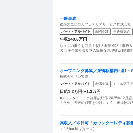
一般事務
銀座スエヒロカフェテリアサービス株式会社
パート・アルバイト
未経験OK
交通費支給
年収249.6万円
しゅふの働くを応援！ [求人概要 698【事務
名 大手企業社員食堂の簡単な調理補助 [勤務
オープニング募集／巣鴨駅構内×週1～
株式会社サン警備
パート・アルバイト
未経験OK
ミドル活躍中
日給1.2万円〜1.3万円
■メインタイトルの詳細説明① 2025年12
のため、天候の影響を受けにくく、未経験の
高収入／即日可「カウンターレディ募
cafe&bar kitty(キティ)