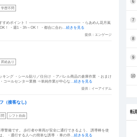
6
学歴不問
7
すすめポイント！ ―――――――――――――― ・らあめん花月嵐
K！ ・週1・3h～OK！ ・都合に合わ
…続きを見る
提供：エンゲージ
8
9
昇給あり
10
ッキング ・シール貼り／仕分け ・アパレル商品の倉庫作業 ・おまけ
 ・コールセンター業務 ⇒単純作業が中心な
…続きを見る
提供：イーアイデム
フ（接客なし)
転
不問
シフト自由
誘導警備です。 歩行者や車両が安全に通行できるよう、 誘導棒を使
は、 ・通行する人への簡単な誘導 ・車の停
…続きを見る