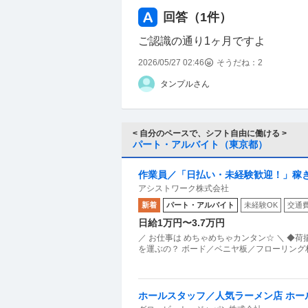
回答（
1
件）
ご認識の通り1ヶ月ですよ
2026/05/27 02:46
そうだね：
2
タンプルさん
< 自分のペースで、シフト自由に働ける >
パート・アルバイト（東京都）
作業員／「日払い・未経験歓迎！」稼
アシストワーク株式会社
業
新着
パート・アルバイト
未経験OK
交通
日給1万円〜3.7万円
／ お仕事は めちゃめちゃカンタン☆ ＼ ◆荷揚げ◆ 新築工事などで使う材料などを運ぶオシゴト◎ ▽どんな資材
を運ぶの？ ボード／ベニヤ板／フローリング
ホールスタッフ／人気ラーメン店 ホー