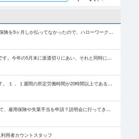
提供：ビズリーチ
・測量士補・測量助手」最新ドローン・3Dレーザースキャ
90年の強固なグループ基盤／京都・丸太町駅徒歩1分／完
用保険を9ヶ月しか払ってなかったので、ハローワークで
終わりました。 しかし、別の人が対応してくれて聞いて
種】士業＞その他 ※会員属性などに応じ、当該求人をビズリーチ上
す ※当求人は、ひかり司法書士法人にて採用後、「
…続きを見る
です。今年の5月末に派遣切りにあい、それと同時に派
提供：ビズリーチ
派遣会社に登録し７／７から勤務する予定です。
所長・所長候補）／転勤なし／完全週休2日（土日祝）・年
。 １． １週間の所定労働時間が20時間以上であるこ
あり
こと 以上が条件になると思うの...
設＞建設・建築・土木 ※会員属性などに応じ、当該求人をビズリー
ます 【業務概要】 建築・土木をトータルに扱う
…続きを見る
めて、雇用保険や失業手当を申請？説明会に行ってきま
提供：ビズリーチ
、給付期間が90日だと自分ではそのように認識してい
表直下で裁量大／土日祝休み
人利用者カウントスタッフ