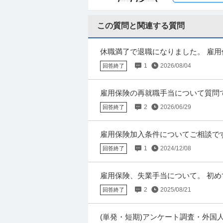
この質問と関連する質問
法務・コンプライアンス ／ 「測量士
ひかり司法書士法人
ナーを駆使する先進的測量技術者／創業
正社員
土日休み
高収入
完全週休2日制
全週休2日（土日祝）
休職満了で退職になりました。 雇
年収800万円〜1,000万円
1年未満だから失業保険ないよ、と
1
2026/08/04
回答終了
みました。
【職種】管理＞法務・コンプライアンス 【業
で閲覧された際に内容が異なる場合がありま
雇用保険の再就職手当について質問
遣会社も退職しました。その後別の
2
2026/06/29
回答終了
建築施工管理 ／ 建築施工管理（現場
株式会社トーヨー冨士工
休125日
雇用保険加入条件についてご相談です
正社員
土日休み
転勤なし
産休・育休実績
と ２． 31日以上の雇用見込みがある
1
2024/12/08
年収800万円〜1,000万円
回答終了
【職種】施工管理＞建築施工管理 【業種】建
チ上で閲覧された際に内容が異なる場合があり
雇用保険、失業手当について。 初
した。 前職の雇用期間が9年ほどで
2
2025/08/21
回答終了
ます。
採用 ／ 「新橋」人事／HR領域 ～代
クラウドコンサルティング株式会社
(単発・短期)アンケート調査・外国