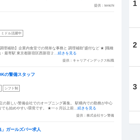
1
提供：tenichi
ミドル活躍中
2
＆調理補助】企業内食堂での簡単な事務と 調理補助”盛付など ★ [職種
地・最寄駅 東京都新宿区西新宿２
…続きを見る
提供：キャリアインデックス転職
OKの警備スタッフ
3
シフト制
月設立の新しい警備会社でのオープニング募集。 駅構内での勤務が中心
方でも始めやすい環境です。 ★一ヶ月以上前
…続きを見る
提供：株式会社サン警備
集」ガールズバー求人