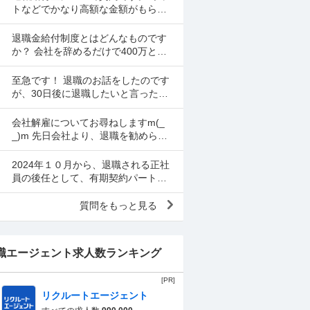
ています。 転職もで...
トなどでかなり高額な金額がもらえ
るとユーチューブの広告などで宣伝
してますが本当にもらえるのでしょ
退職金給付制度とはどんなものです
うか？また、サポートして...
か？ 会社を辞めるだけで400万とか
怪しい話にしか聞こえないのです
が。 この制度をもらった際のデメリ
至急です！ 退職のお話をしたのです
ットとか問題があれば教...
が、30日後に退職したいと言ったの
ですが、3月末じゃないと辞められな
いよと言われました。その時に退職
会社解雇についてお尋ねしますm(_
届を手元から出すこと...
_)m 先日会社より、退職を勧められ
退職する事となりました。退職合意
書も頂き、会社都合となっておりま
2024年１０月から、退職される正社
した。会社が私の意...
員の後任として、有期契約パートで
採用され、働いています。 求人にも1
年パートの後、希望があれば、正社
質問をもっと見る
員選考しますと記載...
職エージェント求人数ランキング
[PR]
リクルートエージェント