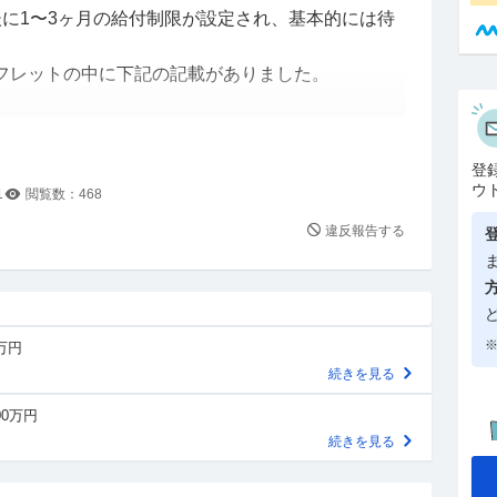
後に1〜3ヶ月の給付制限が設定され、基本的には待
フレットの中に下記の記載がありました。
ー
て５年間のうちに２回以上正当な理由なく自己都合
登
または懲戒解雇された場合の給付制限期間は３ヵ月
ウ
1
閲覧数：
468
違反報告する
ー
己都合での退職があり、そこでも失業保険の給付を受
※
0万円
の分はカウントに含めないので、待機期間は1ヶ月と
続きを見る
00万円
ですが、気になったので質問させていただきまし
続きを見る
いです。