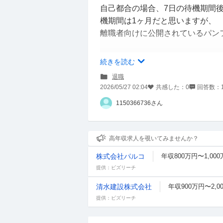
自己都合の場合、7日の待機期間
機期間は1ヶ月だと思いますが、
離職者向けに公開されているパン
ーーーーーーーーーーーーーーー
続きを読む
※ただし、離職日からさかのぼっ
退職
離職し受給資格決定を受けた場合
2026/05/27 02:04
共感した：
0
回答数：
となります。
1150366736さん
ーーーーーーーーーーーーーーー
これについて、2.3年前に1回自
高年収求人を覗いてみませんか？
けていました。
株式会社パルコ
年収800万円〜1,00
この「2回以上」というのは今回
提供：ビズリーチ
いう認識でよろしいでしょうか？
清水建設株式会社
年収900万円〜2,0
文面的に含めないと読み取れるの
提供：ビズリーチ
た。
ご存知の方回答いただけると嬉し