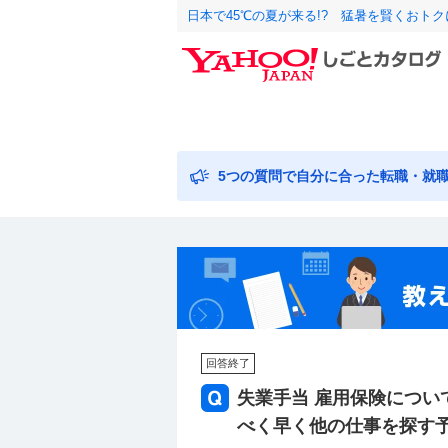
日本で45℃の夏が来る!? 猛暑を賢くおト
5つの質問で自分に合った転職・就
回答終了
失業手当 雇用保険につい
べく早く他の仕事を探す